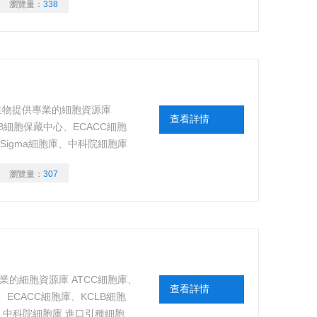
瀏覽量：
338
研尊生物提供專業的細胞資源庫
查看詳情
RB細胞保藏中心、ECACC細胞
、Sigma細胞庫、中科院細胞庫
原體檢測、測序驗證，細胞來源
瀏覽量：
307
業的細胞資源庫 ATCC細胞庫、
查看詳情
、ECACC細胞庫、KCLB細胞
庫、中科院細胞庫 進口引種細胞