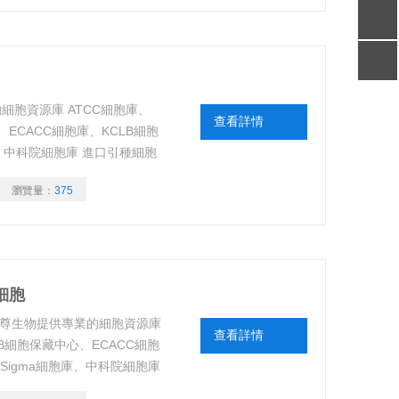
細胞資源庫 ATCC細胞庫、
查看詳情
、ECACC細胞庫、KCLB細胞
庫、中科院細胞庫 進口引種細胞
序驗證，細胞來源可靠、背景資
瀏覽量：
375
細胞
海研尊生物提供專業的細胞資源庫
查看詳情
RB細胞保藏中心、ECACC細胞
、Sigma細胞庫、中科院細胞庫
原體檢測、測序驗證，細胞來源