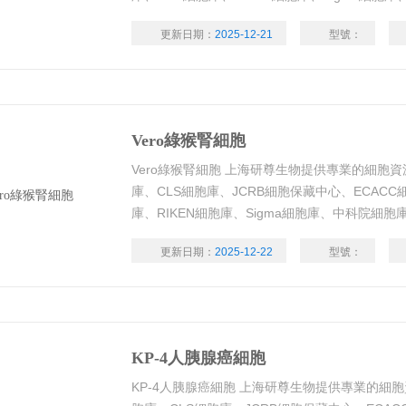
系，種類齊全，帶有STR鑒定、支原體檢測、測
更新日期：
2025-12-21
型號：
料清晰，代數年輕，活力好
Vero綠猴腎細胞
Vero綠猴腎細胞 上海研尊生物提供專業的細胞資源
庫、CLS細胞庫、JCRB細胞保藏中心、ECACC
庫、RIKEN細胞庫、Sigma細胞庫、中科院細
帶有STR鑒定、支原體檢測、測序驗證，細胞來
更新日期：
2025-12-22
型號：
輕，活力好
KP-4人胰腺癌細胞
KP-4人胰腺癌細胞 上海研尊生物提供專業的細胞資