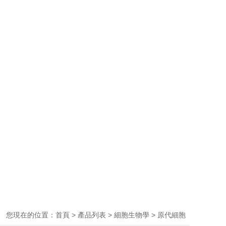
您現在的位置：
>
>
>
首頁
產品列表
細胞生物學
原代細胞