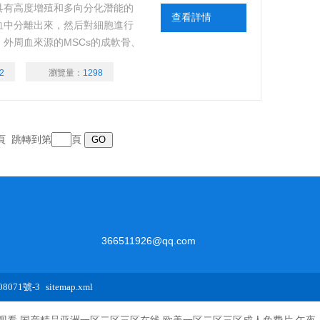
）具有高度增殖和多向分化潛能的
查看詳情
血中分離出來，然后對細胞進行
外周血來源的MSCs的成軟骨、
力等吸引了許多研究者對其進行
2
瀏覽量：
1298
 歡迎咨詢
末頁 跳轉到第
頁
366511926@qq.com
8071號-3
sitemap.xml