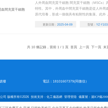
人外周血間充質干細胞 間充質干細胞（MSCs
特性。其中，外周血中間充質干細胞是從人外周
原代培養，形成一個個具有粘附性的集落。此外，
成骨、成脂肪等多分化能力和更強的集落形成能
更新日期：
2025-04-09
型號：
YZ-Y103
深入研究。 上海研尊生物科技有限公司廠家供應
共 10 條記錄，當前 1 / 1 頁 首頁 上一頁 下一頁 
號樓
電話：18101607379(同微信）
司 版權所有©2026 技術支持：
化工儀器網
管理登陸
備案號：滬ICP備2000