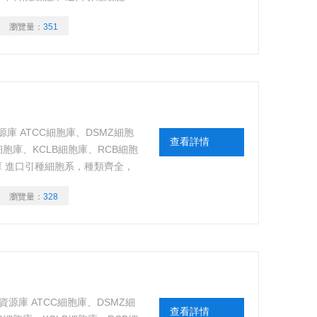
序驗證，細胞來源可靠、背景資
瀏覽量：
351
庫 ATCC細胞庫、DSMZ細胞
查看詳情
細胞庫、KCLB細胞庫、RCB細胞
胞庫 進口引種細胞系，種類齊全，
源可靠、背景資料清晰，代數年
瀏覽量：
328
源庫 ATCC細胞庫、DSMZ細
查看詳情