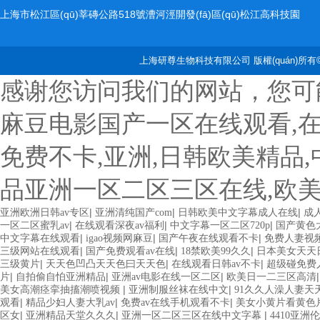
上海市松江區(qū)莘磚公路518號漕河涇開發(fā)區(qū)松江高科技園
2號樓
上海研尊生物科技有限公司 版權(quán)所有©2
感谢您访问我们的网站，您可
麻豆电影国产一区在线观看,
免费不卡,亚洲,日韩欧美精品
品亚洲一区二区三区在线,欧
|
|
|
亚洲欧洲日韩av专区
亚洲清纯国产com
日韩欧美中文字幕成人在线
成
|
|
|
一区二区蜜乳av
在线观看深夜av福利
中文字幕一区二区720p
国产黄色
|
|
|
中文字幕在线观看
igao视频网麻豆
国产午夜在线观看不卡
免费人妻视
|
|
|
三级网站在线观看
国产免费观看av在线
18禁欧美99久久
日本美女天天
|
|
|
三级黄片
天天色凹凸天天色曰天天色
在线观看日韩av不卡
超级碰免费人
|
|
|
片
自拍偷自怕亚洲精品
亚洲av电影在线一区二区
欧美日一二三区高清
|
|
美女高潮痉挛抽搐潮喷视频
亚洲制服丝袜在线中文
91久久人澡人妻天
|
|
|
观看
精品少妇人妻大乳av
免费av在线手机观看不卡
美女小黄片看黄色
|
|
|
区女
亚洲精品天堂久久久
亚洲一区二区三区在线中文字幕
4410亚洲