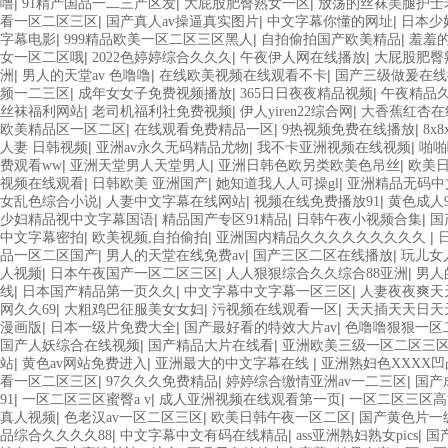
|
|
|
噜
91精产国品一二三产区发
大屁股肥臀熟女一区
放荡的丝袜美腿护士
|
|
|
看一区二区三区
国产真人av操逼真实图片
中文字幕你懂的网址
日本少妇
|
|
|
字幕电影
999精品欧美一区二区三区黑人
自拍偷拍国产欧美精品
羞羞
|
|
|
女一区二区哦
2022色婷婷综合久久久
午夜伊人网在线播放
大屁股肥臀
|
|
|
洲
男人的天堂av 色噜噜
在线欧美视频在线观看不卡
国产三级做爰在线
|
|
|
频一二三区
成年女女子免费视频播放
365日日夜夜精品视频
午夜精品久
|
|
|
丝袜福利网站
老司机福利社免费视频
伊人yiren22综合网
大香蕉红杏在
|
|
|
欧美精品区一区二区
在线观看免费精品一区
9热视频免费在线播放
8x
|
|
|
人妻 日韩视频
亚洲av永久无码精品尤物
我不卡亚洲视频在线视频
啪啪
|
|
|
费观看ww
亚洲天堂男人天堂男人
亚洲日韩色欧另类欧美色吊丝
欧美
|
|
|
视频在线观看
日韩欧美 亚洲国产
她知道我人人可操gl
亚洲精品无码中
|
|
|
女乱色综合小说
人妻中文字幕在线网站
视频在线免费播放91
黄色成人
|
|
|
少妇精品视中文字幕国语
精品国产专区91精品
日韩午夜小视频合集
国
|
|
|
中文字幕密拍
欧美视频,自拍偷拍
亚洲国内精品久久久久久久久久久
|
|
|
品一区二区国产
男人的天堂在线免费av
国产三区二区在线播放
玩儿女
|
|
|
人视频
日本午夜国产一区二区三区
人人狠狠综合久久综合88亚洲
男人
|
|
|
线
日本国产精品第一页久久
中文字幕中文字幕一区三区
人妻夜夜爽天
|
|
|
网久久69
大粗鸡巴征服美女女妇
污视频在线观看一区
天天插天天日天
|
|
|
漫画版
日本一级片免费大全
国产最好看的特效大片av
色噜噜狠狠一区
|
|
国产人妖综合在线视频
国产精品大片在线看
亚洲欧美三级一区二区三
|
|
|
站
黄色av网站免费进入
亚洲最大的中文字幕在线
亚洲熟妇色XXXX
|
|
|
看一区二区三区
97久久久免费精品
婷婷综合缴情亚洲av一二三区
国产
|
|
|
91
一区二区三区蜜臀a v
成人亚洲视频在线观看第一页
一区二区三区高
|
|
|
真人视频
色老汉av一区二区三区
欧美日韩午夜一区二区
国产黄色片一
|
|
|
品综合久久久久88
中文字幕中文有码在线精品
ass亚洲熟妇熟女pics
国