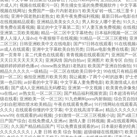
|
|
|
片成人片
视频在线观看污一区
男生捅女生逼的免费视频软件
中文字幕
|
|
视频在线网址
免费国产一级r片内射老妇i?
欧美无矿砖一线二线三显卡
|
|
|
在线
亚洲中国老熟妇老熟女
欧美午夜免费福利视频
最新日韩av电影在
|
|
|
在线视频精品观看
亚洲精品美美女久久久
男人和女人哪个更色
91久
|
|
|
青免费在观看视频
最近的中文字幕第二页
97人妻互换免费视频
在线视
|
|
亚洲第二页欧美视频
精品一区二区中文字幕绝色
日本福利视频一区二
|
|
|
妻人人澡人人澡dvd
午夜狠狠干在线视频
91精品一区二区三区蜜桃
亚
|
|
|
二区三区
日韩亚洲欧美中文在线电影
国产97日韩在线观看
91在线视
|
|
|
av成人在线观看
亚洲中文字幕欧美自拍另类
日韩av电影免费在线看
国
|
|
|
第一页青草
富二代黄色在线观看
青青视频在线观看国产
亚洲国产一区
|
|
|
天天日天天天天天天天
亚洲风情 国内自拍av
亚洲图片 欧美专区 自拍
|
|
|
碰婷婷婷婷婷色播av
chinese熟女熟妇1老熟妇
欧美国产亚洲自拍偷拍
9
|
|
精品久久久久久一级精品
一区二区在线欧美日韩中文
99在线只有精品
|
|
|
妇一区二区
偷拍亚洲图片欧美另类
我让藏獒×了两个小时的故事
护士
|
|
|
第一色日韩
av好看的中文字幕
中文字幕人妻免费电影
欧美激情成人在
|
|
|
线看
国产成A人亚洲精品无码樱花
亚洲第一中文视频
欧美黄色录像免
|
|
|
va在线av
av熟女乱一区二区三区
国产精品福利视频资源
日本超清有码
|
|
|
级在线看
亚洲欧美一区一区三区
91九色蝌蚪porn内射御姐
综合页自拍
|
|
少妇自慰潮吹喷水欧美精品
午夜在线观看免费av
91行情网站在线观看
|
|
|
久久久
在线观看你懂的中文字幕
中文在线高清字幕av
精品久久久久久
|
|
|
www99
在线观看的a站视频
少妇激情一区二区三区视频小说
国产a级
|
|
|
日产国产综合
在线免费成人亚洲av
激情人妻 日韩视频
黄a在线观看网
|
|
|
三区
久久国产精品精品国产
可以免费直接观看的av
日本最好看的经典
|
|
|
久久久久久久久
人妻 日韩 欧美 综合 制服
超级碰碰在线视频97
欧美