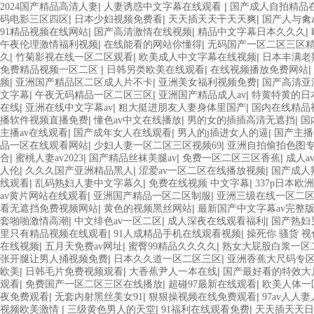
|
|
2024国产精品高清人妻
人妻诱惑中文字幕在线观看
国产成人自拍精品
|
|
|
码电影三区四区
日本少妇视频免费看
天天插天天干天天爽
国产人与禽z
|
|
|
91精品视频在线网站
国产高清激情在线视频
精品中文字幕日本久久久
|
|
午夜伦理激情福利视频
在线能看的网站你懂得
无码国产一区二区三区
|
|
|
久
竹菊影视在线一区二区观看
欧美成人中文字幕在线视频
日本丰满老
|
|
|
免费精品视频一区二区
日韩另类欧美在线观看
在线视频播放免费网站
|
|
|
频
亚洲国产精品区二区成人片不卡
亚洲美女福利视频免费
国产高清亚
|
|
|
文字幕
午夜无码精品一区二区三区
亚洲国产精品成人av
特黄特黄的日
|
|
|
在线
亚洲在线中文字幕av
粗大挺进朋友人妻身体里国产
国内在线精品
|
|
|
播软件视频直播免费
懂色av中文在线播放
男的女的插插高清无遮挡
国
|
|
|
主播av在线观看
国产成年女人在线观看
男人的j插进女人的逼
国产主播
|
|
品一区在线观看网站
少妇人妻一区二区三区视频69
亚洲自拍偷拍色图
|
|
|
|
合
蜜桃人妻av2023
国产精品丝袜美腿av
免费一区二区三区香蕉
成人a
|
|
|
人伦
久久久国产亚洲精品黑人
涩爱av一区二区在线播放视频
国产成人
|
|
|
线观看
乱码熟妇人妻中文字幕久
免费在线视频 中文字幕
337p日本
|
|
av黄片网站在线观看
亚洲国产精品一区二区制服
亚洲三级在线一区二
|
|
看无遮挡免费视频网站
黄色的视频黑丝网站
最新国产中文字幕av完整
|
|
|
套啪啪激情高潮
中文绯色av一区二区
成人深夜在线观看福利
国产熟妇另
|
|
里只有精品视频在线观看
91人成精品手机在线观看视频
操死你 骚货 视
|
|
|
在线视频
五月天免费av网址
蜜臀99精品久久久久
熟女大屁股白浆一区
|
|
张开腿让男人捅视频免费
日本久久道一区二区三区
亚洲香蕉大尺码专
|
|
|
欧美
日韩毛片免费视频观看
大香蕉尹人一本在线
国产最好看的特效大片
|
|
|
观看
免费国产一区二区三区在线播放
超碰97最新在线观看
欧美人体一
|
|
|
夜免费观看
无套内射黑丝美女91
狠狠操视频在线免费观看
97av人人
|
|
|
视频欧美激情
三级黄色男人的天堂
91福利在线观看免费
天天插天天