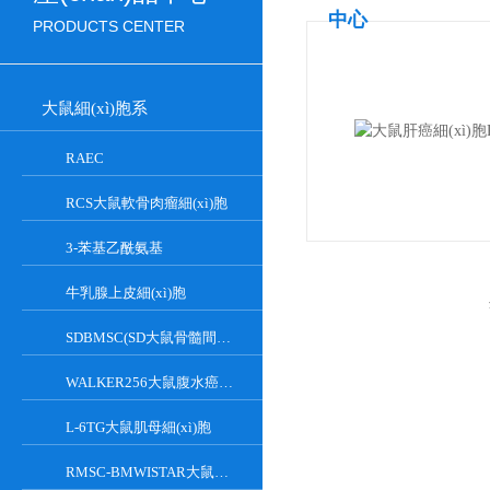
中心
PRODUCTS CENTER
大鼠細(xì)胞系
RAEC
RCS大鼠軟骨肉瘤細(xì)胞
3-苯基乙酰氨基
牛乳腺上皮細(xì)胞
SDBMSC(SD大鼠骨髓間充質(zhì)干細(xì)胞)
WALKER256大鼠腹水癌細(xì)胞
L-6TG大鼠肌母細(xì)胞
RMSC-BMWISTAR大鼠骨髓MSC細(xì)胞