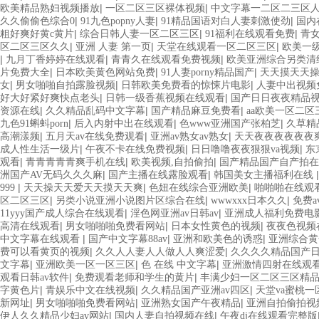
|
|
欧美精品熟妇视频播放
一区二区三区裸体视频
中文字幕一二区二三区
|
|
|
久久偷偷色综合0
91九色popny人妻
91精品国语对白人妻刺激使劲
国内
|
|
|
粗好爽好黄c黄片
综合日韩人妻一区二区三区
91福利在线观看免费
青
|
|
|
区二区三区久久
亚洲 人妻 第一页
天堂在线观看一区二区三区
欧美一
|
|
|
九月丁香婷婷在线观看
青青久在线观看免费视频
欧美亚洲综合另类清
|
|
|
片免费大全
日本欧美黄色网站免费
91人妻porny精品国产
天天摸天天
|
|
|
女
男女啪啪自拍露脸视频
日韩欧美免费看的惊悚片电影
人妻中出视频
|
|
好大好紧好爽快点老头
日韩一级香蕉视频在线观看
国产日日夜夜精品
|
|
|
资源在线
久久精品乱码中文字幕
国产精品麻豆免费看
aa欧美一区二区
|
|
|
九色91蝌蚪porn
后入内射中出在线观看
色www亚洲国产张柏芝
久草精
|
|
|
高潮漾频
五月天av在线免费观看
亚洲av熟女av熟女
天天夜夜夜夜夜夜
|
|
|
成人性生活一级片
午夜不卡在线免费视频
日日噜噜夜夜狠狠va视频
东
|
|
|
观看
青青青青青爽手机在线
欧美视频,自拍偷拍
国产精品国产自产拍在
|
|
洲国产AV无码久久久麻
国产主播在线露脸观看
韩国美女主播福利在线
|
|
|
999
天天操天天爱天天摸天天爽
色妞在线综合亚洲欧美
啪啪啪在线观
|
|
|
区二区三区
另类小说亚洲小说图片区综合在线
wwwxxx日本久久
免费
|
|
11yyy国产成人综合在线观看
淫色网亚洲av日韩av
亚洲成人福利免费电
|
|
|
高清在线观看
男女啪啪啪免费看网站
日本女性黄色的视频
夜夜色视频
|
|
|
中文字幕在线观看
国产中文字幕88av
亚洲和欧美色的诱惑
亚洲综合黄
|
|
费可以看黄页的视频
久久人人妻人人做人人爽涩爱
久久久久精品国产
|
|
|
文字幕
亚洲欧美一区一区三区
色 在线 中文字幕
亚洲激情四射在线观
|
|
观看日韩av软件
免费观看老师和学生的黄片
丰满少妇一区二区三区精
|
|
|
字黄色片
青娱乐中文在线视频
久久精品国产亚洲av四区
天堂va蜜桃
|
|
|
新网址
男女啪啪啪免费看网站
亚洲熟女国产午夜精品
亚洲自拍偷拍视
|
|
伊人久久精品少妇av网站
国内人妻自拍视频在线
午夜dj在线观看完整版