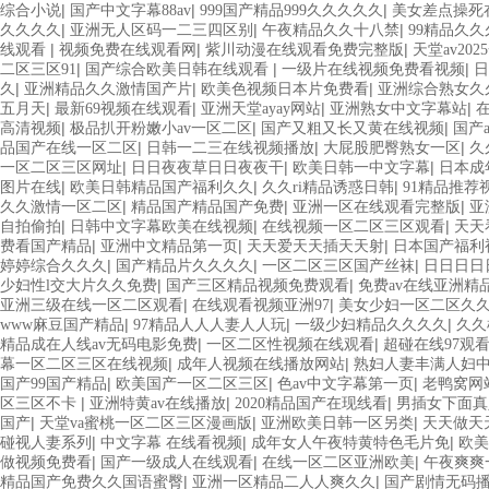
|
|
|
综合小说
国产中文字幕88av
999国产精品999久久久久久
美女差点操死
|
|
|
久久久久
亚洲无人区码一二三四区别
午夜精品久久十八禁
99精品久
|
|
|
线观看
视频免费在线观看网
紫川动漫在线观看免费完整版
天堂av202
|
|
|
二区三区91
国产综合欧美日韩在线观看
一级片在线视频免费看视频
日
|
|
|
久
亚洲精品久久激情国产片
欧美色视频日本片免费看
亚洲综合熟女久久
|
|
|
|
五月天
最新69视频在线观看
亚洲天堂ayay网站
亚洲熟女中文字幕站
|
|
|
高清视频
极品扒开粉嫩小av一区二区
国产又粗又长又黄在线视频
国产
|
|
|
品国产在线一区二区
日韩一二三在线视频播放
大屁股肥臀熟女一区
久
|
|
|
一区二区三区网址
日日夜夜草日日夜夜干
欧美日韩一中文字幕
日本成
|
|
|
图片在线
欧美日韩精品国产福利久久
久久ri精品诱惑日韩
91精品推荐
|
|
|
久久激情一区二区
精品国产精品国产免费
亚洲一区在线观看完整版
亚
|
|
|
自拍偷拍
日韩中文字幕欧美在线视频
在线视频一区二区三区观看
天天
|
|
|
费看国产精品
亚洲中文精品第一页
天天爱天天插天天射
日本国产福利
|
|
|
婷婷综合久久久
国产精品片久久久久
一区二区三区国产丝袜
日日日日
|
|
少妇性l交大片久久免费
国产三区精品视频免费观看
免费av在线亚洲精
|
|
亚洲三级在线一区二区观看
在线观看视频亚洲97
美女少妇一区二区久
|
|
|
www麻豆国产精品
97精品人人人妻人人玩
一级少妇精品久久久久
久久
|
|
精品成在人线av无码电影免费
一区二区性视频在线观看
超碰在线97观
|
|
幕一区二区三区在线视频
成年人视频在线播放网站
熟妇人妻丰满人妇
|
|
|
国产99国产精品
欧美国产一区二区三区
色av中文字幕第一页
老鸭窝网
|
|
|
区三区不卡
亚洲特黄av在线播放
2020精品国产在现线看
男插女下面真
|
|
|
国产
天堂va蜜桃一区二区三区漫画版
亚洲欧美日韩一区另类
天天做天
|
|
|
碰视人妻系列
中文字幕 在线看视频
成年女人午夜特黄特色毛片免
欧美
|
|
|
做视频免费看
国产一级成人在线观看
在线一区二区亚洲欧美
午夜爽爽
|
|
精品国产免费久久国语蜜臀
亚洲一区精品二人人爽久久
国产剧情无码