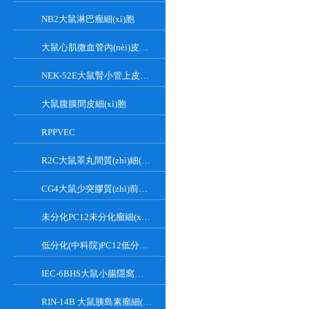
NB2大鼠淋巴瘤細(xì)胞
大鼠心肌微血管內(nèi)皮細(xì)胞
NEK-52E大鼠腎小管上皮細(xì)胞
大鼠腹膜間皮細(xì)胞
RPPVEC
R2C大鼠睪丸間質(zhì)細(xì)胞
CG4大鼠少突膠質(zhì)前體細(xì)胞
未分化PC12未分化瘤細(xì)胞大鼠腎上腺嗜鉻細(xì)胞
低分化(中科院)PC12低分化(中科院)瘤細(xì)胞大鼠腎上腺嗜鉻細(xì)胞
IEC-6BHS大鼠小腸隱窩上皮細(xì)胞
RIN-14B 大鼠胰島素瘤細(xì)胞系