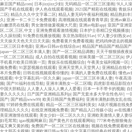
|
|
|
麻豆国产精品com
日本jizzjizz少妇
无码精品一区二区三区漫画
9l人人
|
|
|
国产手机在线观看
伊人色在线观看视频
2021国产精彩在线视频
青娱乐
|
|
|
二区
精品久久久中文字幕二区
精品人妻无码午夜福利视频
精品熟妇丰
|
|
|
久
亚洲一卡二卡三卡免费观看
高潮视频在线观看青青草原
亚洲av麻豆
|
|
|
白嫩漂亮在线看
男女激情做爰视频大尺度
亚洲av电影app
亚国产亚洲
|
|
|
区,二区,三区,中文
亚洲免费观看激情视频
日本护士吞精囗交视频播放
|
|
|
久久躁别揉
91免费在线播放视频
东京热加勒比91av
97人妻少妇熟女av
|
|
天天操天天色天天日天天舔
免费看黄片免费看视频
把鸡鸡伸进去的视
|
|
二区三区日本电影
亚洲av日韩av在线综合av
精品国产精品国产精品国产5
|
|
japan一区二区三区丰满人妻
国产一区二区精品调教
天天干狠狠插夜夜
|
|
|
一区二区三区精品
成人自拍在线观看视频
丝袜美腿一区二区三区jk
伊
|
|
|
手机看片欧美日韩第一页
青娱乐在线视频综合
午夜美女福利视频一区
|
|
|
频免费看
91瑟瑟视频在线观看
亚洲天堂男人天堂男人
亚洲精品在线中
|
|
|
本片免费看
日韩在线视频观看你懂的
丰满的人妻免费在线观看
懂色av
|
|
|
线观看
中文字幕乱码一区久久麻
japan一区二区三区丰满人妻
午夜高清
|
|
|
频
国产91福利在线导航
亚洲丰满熟女一区二区哦
四虎影音精品影院在
|
|
|
中国大胆精品
人人妻人人澡人人爽人人爱看
日本一卡不带卡的视频
自
|
|
|
妻久久久久久
日产国产亚洲精品系列p
国产无套水多大学生性色AV
一
|
|
|
国产
国产精品www99
欧美日韩国产免费福利
亚洲丰满熟妇熟女乱在线
|
|
|
频
97婷婷免费在线观看
精品一区二区三区福利美女
A级片视频在线免
|
|
|
理精品久久久久
在线亚洲视频免费看
国产精品入口传媒小说
av在线
|
|
美亚洲激情在线观看
美女少妇一区二区久久久
亚洲欧美激情人妻人妻
|
|
|
妇毛茸茸
igao视频网麻豆
国产黄色片在线观看网站
777米奇色狠狠俺
|
|
猛又爽又黄的视
免费国产一区二区三区在线播放
视频在线免费观看欧
|
|
|
女大胆不卡视频
亚洲欧洲日韩av专区
中文字幕日韩经典在线观看
成人