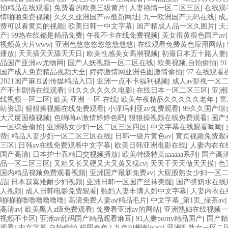
|
|
|
拍精品在线观看
免费看的欧美三级黄片
人妻艳情一区二区三区
在线观
|
|
|
情啪啪免费视频
久久久亚洲国产av最新网址
九一欧洲国产无码在线
成
|
|
|
费可以看黄页的视频
欧美日韩一中文字幕
国产精成人品一区久图片
天
|
|
|
产
99热在线都是精品免费
午夜不卡在线免费视频
美女很黄很色国产av
|
|
|
视频黄大片www
亚洲色悠悠悠悠悠悠悠悠
在线观看免费黄色应用网站
|
|
|
播放
天天插天天舔天天日
欧美性感美女高潮视频
初撮日本五十路人妻
|
|
|
品国产亚洲av尤物网
国产人妖视频一区二区在线
欧美视频,自拍偷拍
9
|
|
国产成人免费精品视频大全
婷婷激情网亚洲色图激情偷拍
97 在线观
|
|
2021国产麻豆剧传媒精品入口
亚洲一点不卡福利视频
成人av影视一区
|
|
|
产不卡剧情在线观看
91久久久久久久电影
在线日本一区二区三区
亚洲
|
|
|
线视频一区二区
欧美 亚洲 一区 在线
欧美午夜精品久久久久久老年
富
|
|
|
站资源
狠狠操视频在线免费观看
小泽玛利亚av免费观看
99久久国产
|
|
|
大尺度国模视频
色哟哟av激情婷婷色吧
狠狠操视频在线免费观看
国产
|
|
|
一区综合偷拍
亚洲熟女少妇一区二区三区四区
中文字幕在线观看呦呦
|
|
|
费
精品人妻少妇一区二区三区在线
日韩一级片黄色av
黄页视频免费观
|
|
|
三区
日韩av在线免费观看中文字幕
欧美日韩亚洲电影在线
人妻内衣在
|
|
|
国产高清
日本护士吞精囗交视频播放
欧美特级特黄aaaaaa系列
国产高
|
|
|
品一区二区三区
又粗又长又硬又大又黄又猛cv
天天干天天做天天摸
色
|
|
国内精品视频免费观看视频
亚洲国产最新免费av
大屁股熟女少妇一区
|
|
|
品
日本寂寞难耐少妇视频
亚洲日韩一区国产丝袜美腿
国产挤奶水在线
|
|
|
人视频
成人日韩电影免费观看
熟妇人妻丰满人妇中文字幕
人妻内衣在
|
|
啪啪啪噜噜噜噜噜噜
高清免费人妻aⅴ精品毛片
中文字幕_第1页_绿茶av
|
|
|
高清av
欧美黑人a级免费观看
免费看亚洲av的网站
亚洲熟妇在线视频一
|
|
|
视频不卡区
亚洲av乱码国产精品观看麻豆
91人妻porny精品国产
国产精
|
|
|
观看
中文字幕 自拍偷拍 校园春色
九色91蝌蚪porn
亚洲乱熟女一区二区