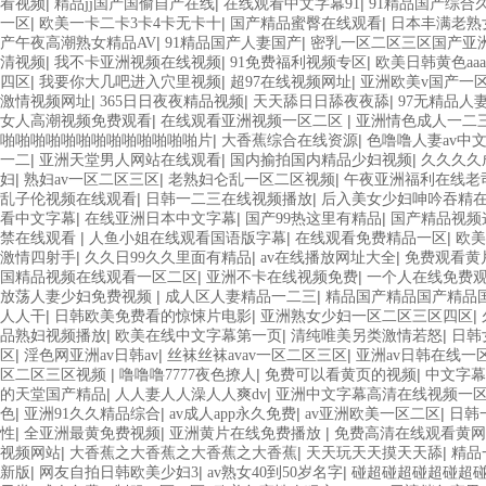
|
|
|
看视频
精品jj国产国偷自产在线
在线观看中文字幕91
91精品国产综合
|
|
|
一区
欧美一卡二卡3卡4卡无卡十
国产精品蜜臀在线观看
日本丰满老熟
|
|
产午夜高潮熟女精品AV
91精品国产人妻国产
密乳一区二区三区国产亚洲
|
|
|
清视频
我不卡亚洲视频在线视频
91免费福利视频专区
欧美日韩黄色aaa
|
|
|
四区
我要你大几吧进入穴里视频
超97在线视频网址
亚洲欧美v国产一
|
|
|
激情视频网址
365日日夜夜精品视频
天天舔日日舔夜夜舔
97无精品人
|
|
女人高潮视频免费观看
在线观看亚洲视频一区二区
亚洲情色成人一二
|
|
啪啪啪啪啪啪啪啪啪啪啪啪啪片
大香蕉综合在线资源
色噜噜人妻av中
|
|
|
一二
亚洲天堂男人网站在线观看
国内揄拍国内精品少妇视频
久久久久
|
|
|
妇
熟妇av一区二区三区
老熟妇仑乱一区二区视频
午夜亚洲福利在线老
|
|
乱子伦视频在线观看
日韩一二三在线视频播放
后入美女少妇呻吟吞精
|
|
|
看中文字幕
在线亚洲日本中文字幕
国产99热这里有精品
国产精品视频
|
|
|
禁在线观看
人鱼小姐在线观看国语版字幕
在线观看免费精品一区
欧美
|
|
|
激情四射手
久久日99久久里面有精品
av在线播放网址大全
免费观看黄
|
|
国精品视频在线观看一区二区
亚洲不卡在线视频免费
一个人在线免费
|
|
放荡人妻少妇免费视频
成人区人妻精品一二三
精品国产精品国产精品国
|
|
|
人人干
日韩欧美免费看的惊悚片电影
亚洲熟女少妇一区二区三区四区
|
|
|
品熟妇视频播放
欧美在线中文字幕第一页
清纯唯美另类激情若怒
日韩
|
|
|
区
淫色网亚洲av日韩av
丝袜丝袜avav一区二区三区
亚洲av日韩在线一
|
|
|
区二区三区视频
噜噜噜7777夜色撩人
免费可以看黄页的视频
中文字幕
|
|
的天堂国产精品
人人妻人人澡人人爽dv
亚洲中文字幕高清在线视频一
|
|
|
|
色
亚洲91久久精品综合
av成人app永久免费
av亚洲欧美一区二区
日韩
|
|
|
性
全亚洲最黄免费视频
亚洲黄片在线免费播放
免费高清在线观看黄网
|
|
|
视频网站
大香蕉之大香蕉之大香蕉之大香蕉
天天玩天天摸天天舔
精品
|
|
|
新版
网友自拍日韩欧美少妇3
av熟女40到50岁名字
碰超碰超碰超碰超