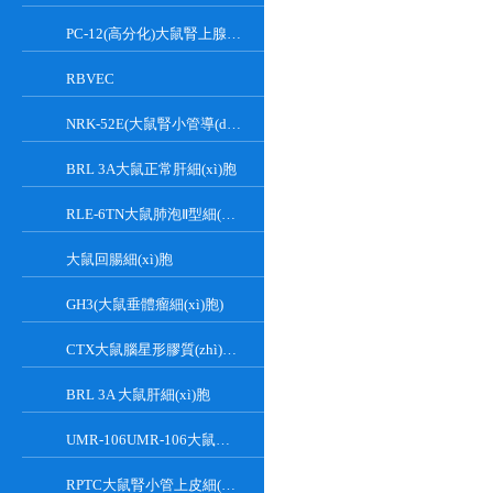
PC-12(高分化)大鼠腎上腺嗜鉻細(xì)胞瘤細(xì)胞(高分化)
RBVEC
NRK-52E(大鼠腎小管導(dǎo)管上皮細(xì)胞)
BRL 3A大鼠正常肝細(xì)胞
RLE-6TN大鼠肺泡Ⅱ型細(xì)胞
大鼠回腸細(xì)胞
GH3(大鼠垂體瘤細(xì)胞)
CTX大鼠腦星形膠質(zhì)細(xì)胞
BRL 3A 大鼠肝細(xì)胞
UMR-106UMR-106大鼠骨肉瘤細(xì)胞
RPTC大鼠腎小管上皮細(xì)胞