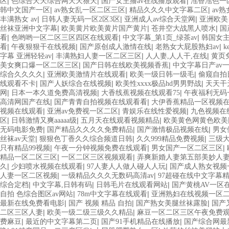
|
|
|
区
色综合天天综合网天天狠天
国产女主播av在线播放观看
滛香滛色一
|
|
|
韩中文国产一区
av熟女乱一区二区三区
精品久久久中文字幕二区
av
|
|
|
丰满熟女 av
日韩人妻无码一区2区3区
亚洲成人av综合天堂网
亚洲欧美
|
|
|
丝袜亚洲中文字幕
欧美黄片欧美黄片国产黄片
苍井空大战黑人喷水
国
|
|
|
看
色哟哟一区二区三区四区在线观看
中文字幕_第1页_绿茶av
韩国女
|
|
|
|
看
午夜狠狠干在线视频
国产原创成人激情在线
老熟女大屁股熟妇av
k
|
|
|
字幕 亚洲轻轻av
丰满熟妇人妻一区二区三区
人人妻,人人干,在线
黄页
|
|
美女爽口爆一区二区三区
国产日韩在线欧美视频香蕉
中文字幕日产av
|
|
|
综合久久久久
亚洲欧美激情片在线观看
欧美一级日韩一级毛
偷窥自拍
|
|
|
线观看不卡
国产人妖综合在线视频
欧美性xxxx极品hd男男野战
天天干
|
|
|
网
日本一本久道免费高清视频
大香线蕉视频在线观看75
午夜福利无码
|
|
高清网国产在线
国产青青自拍视频在线观看看
大伊香蕉精品一区视频
|
|
|
视频在线观看
亚洲av免费视一区二区
青娱乐在线性爱视频
九色视频在
|
|
|
区
日韩激情又爽aaaaa级
五月天在线观看视频精品
欧美黄色网黄色欧美
|
|
|
无码电影免费
国产精品久久久久免费精品
国产激情极品视频在线
男女
|
|
|
丝袜av天堂
狠狠色丁香久久综合频道日韩
久久999精品免费视频
三级
|
|
|
只有精品99视频
午夜一分钟视频免费在线观看
男女国产一区二区三区
|
|
精品一区二区三区
一区二区三区视频观看
弄爽新婚人妻第五部美妙人
|
|
|
久
少妇喷水视频在线观看
97人妻人人做人碰人人玩
国产成人熟女视频
|
|
人妻一区二区视频
一级精品久久久无数码高清av
97超碰在线中文字幕
|
|
|
综合定档
中文字幕,日韩有码
日韩毛片在线观看网站
国产黄桃AV一区
|
|
自拍 色综合图区av网站
78m中文字幕在线观看
亚洲熟妇在线视频一区
|
|
|
最新在线免费看电影
国产 视频 精品 自拍
国产熟女美腿丝袜露脸
国产
|
|
二区三区人妻
欧美一级二级三级久久精品
麻豆一区二区三区午夜免费
|
|
|
费麻豆
最近的中文字幕第二页
国产91手机精品在线播放
国产综合网最