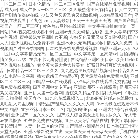
|
|
|
一区二区三区
日本伦精品一区二区三区免费
国产在线精品免费视频
国
|
|
|
品成人av
成人午夜av一区二区三区
久久最热这里只有精品
伊人中文在
|
|
|
国产剧情传媒av在线
少妇又色又紧又爽又刺激视频
538精品视频国产
|
|
|
视频在线观看
91九色porny人妻最新
天天干天天插天天透
国产国产精
|
|
|
夜国产一区二区三区
黄色片av网站在线观看
中文字幕自拍偷拍第一页
|
|
|
网站
3atv视频在线观看不卡
亚洲av永久无码精品尤物
亚洲人妻熟妇中
|
|
|
去的视频
蜜桃臀熟女高潮呻吟不断
少妇又色又紧又爽又刺激视频
国产
|
|
|
人人
亚洲视频在线免费不卡
亚洲av永久无码精品尤物
精品久久免费一
|
|
视频国产对白在线播放
日本欧美在线免费观看视频
精品亚洲av无码1区
|
|
|
一区
中文字幕精品无码一区二区三区
中文字幕第一区高清av
自拍视频
|
|
|
情又爽aaaaa级
在线不卡无毒你懂得
在线精品亚洲欧美日韩
欧美18vide
|
|
|
产的视频在线播放
看全黄大黄大色大片美女
好紧好湿好爽好大A视频
|
|
|
品
日本精品一区二区三区久久
九九热这里只有精品视频6
56精品久久
|
|
|
少妇电影中文字幕
熟女诱惑国产精品8区
天堂最新在线免费看电影
不
|
|
|
区二区二区三区
99精品一区在线观看
小泽玛利亚在线观看免费视频
三
|
|
|
蕉免费在线观看
四季亚洲中文专区av
亚洲欧洲不卡在线观看
亚洲天堂
|
|
|
紧又湿视频
亚洲伊人第一综合网
蜜桃久久精品午夜福利无码av
91麻
|
|
|
幕 自拍偷拍 校园春色
91九色在线视频入口
北条麻妃超碰av在线播放
|
|
几吧进入穴里视频
精品国产乱码久久久久久人精
3atv视频在线观看不
|
|
|
中文 精品
亚洲丝袜日本一区二区
九色91蝌蚪porn
亚洲大胆综合在线观
|
|
|
观看
亚洲国产一区久久久久
国产成人综合美女上册厕尿尿久久
3p人
|
|
|
av在线播放
91午夜免费在线视频
亚洲欧美综合精品在线
中文字幕日韩
|
|
|
黄18禁国产
人妻一区二区的诱惑
国产精品亚洲精品久
日本熟妇三十熟
|
|
|
天堂无码av
亚洲av最新资源在线
天天操天天日天天做天天爱
手机在线
|
|
线a观看视频网站
国产黄色大片www在线观看
91精品国产综合久久久久