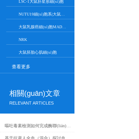
LSC-1大鼠肝星形細(xì)胞
NUTU19細(xì)胞系|大鼠卵巢癌細(xì)胞
大鼠乳腺癌細(xì)胞MADB106
NRK
大鼠胚胎心肌細(xì)胞
查看更多
相關(guān)文章
RELEVANT ARTICLES
嘔吐毒素檢測如何完成酶聯(lián)免疫試驗
基于抗凝人全血（混合）探討血液流變學(xué)特性及其影響因素