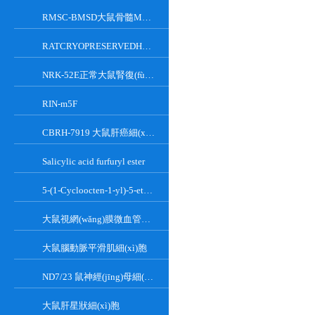
RMSC-BMSD大鼠骨髓MSC細(xì)胞
RATCRYOPRESERVEDHEPATOCYTES大鼠肝臟實質(zhì)細(xì)胞
NRK-52E正常大鼠腎復(fù)蘇細(xì)胞(附STR鑒定報告)
RIN-m5F
CBRH-7919 大鼠肝癌細(xì)胞
Salicylic acid furfuryl ester
5-(1-Cycloocten-1-yl)-5-ethylbarbituric acid
大鼠視網(wǎng)膜微血管內(nèi)皮細(xì)胞
大鼠腦動脈平滑肌細(xì)胞
ND7/23 鼠神經(jīng)母細(xì)胞瘤細(xì)胞系
大鼠肝星狀細(xì)胞