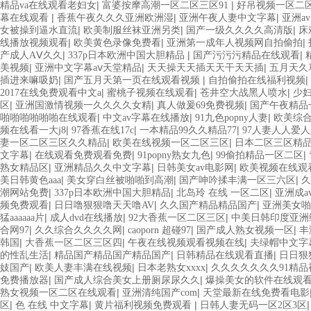
|
|
精品va在线观看老妇女
富婆按摩高潮一区二区三区91
好吊视频一区二
|
|
|
幕在线观看
香蕉午夜久久久亚洲欧洲湿
亚洲午夜人妻中文字幕
亚洲a
|
|
|
女被操到逼水直流
欧美制服丝袜亚洲另类
国产一级久久久久高清版
床
|
|
|
线播放视频观看
欧美黄色录像免费看
亚洲第一成年人视频网自拍偷拍
|
|
|
产成人AⅤ久久
337p日本欧洲中国大胆精品
国产污污污精品在线观看
|
|
|
美视频
亚洲中文字幕aⅴ天堂精品
天天操天天插天天干天天插
五月天久
|
|
|
插进来嘛吸奶
国产五月天第一页在线观看视频
自拍偷拍在线福利视频
|
|
|
2017在线免费观看中文a
蜜桃子视频在线观看
苍井空大战黑人喷水
少妇
|
|
|
区
亚洲国激情视频一久久久久女精
真人做爰69免费视频
国产午夜精品
|
|
|
啪啪啪啪啪啪在线观看
中文av字幕在线播放
91九色popny人妻
欧美综
|
|
|
频在线看一大j8
97香蕉在线17c
一本精品99久久精品77
97人妻人人爱
|
|
妻一区二区三区久久精品
欧美在线视频一区二区三区
日本二区三区精
|
|
|
|
文字幕
在线观看免费观看免费
91popny熟女九色
99偷拍精品一区二区
|
|
|
熟女精品区
亚洲精品久久中文字幕
日韩美女av电影网
欧美视频在线观
|
|
|
美日韩黄色aaa
美女穿白丝被啪啪到高潮
国产呻吟揉丰满一区三六区
久
|
|
|
潮网站免费
337p日本欧洲中国大胆精品
北岛玲 在线 一区二区
亚洲成a
|
|
|
频免费观看
日日噜狠狠噜天天噜AV
久久国产精品精品国产
亚洲美女啪
|
|
|
猛aaaaaa片
成人dvd在线播放
92大香蕉一区二区三区
中美日韩印度亚洲
|
|
|
|
合网97
久久综合久久久久网
caoporn 超碰97
国产成人熟女视频一区
丰
|
|
|
韩国
大香蕉一区二区三区四
午夜在线视频观看视频在线
夫绿帽中文字
|
|
|
的性乱生活
精品国产精品国产精品国产
日韩精品在线观看直播
日日狠
|
|
|
妓国产
欧美人妻丰满在线视频
日本老熟女xxxx
久久久久久久久91精品
|
|
免费播放器
国产成人综合美女上册厕尿尿久久
爆操美女的软件在线观
|
|
熟女视频一区二区在线观看
亚洲清纯国产com
天堂最新在线免费看电影
|
|
|
区
色 在线 中文字幕
黄片福利视频免费观看
日韩人妻无码一区2区3区