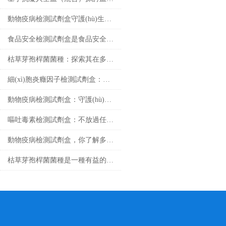
動物疫病檢測試劑盒守護(hù)生命健康
食品安全檢測試劑盒是食品安全領(lǐng)域的重要工具
枯草芽孢桿菌菌種：探索其在多個領(lǐng)域中的實際應(yīng)用
細(xì)胞炎癥因子檢測試劑盒：微觀戰(zhàn)場里的“情報解碼器”
動物疫病檢測試劑盒：守護(hù)畜牧業(yè)健康
嘔吐毒素檢測試劑盒：不放過任何微量毒素隱患
動物疫病檢測試劑盒，你了解多少？
枯草芽孢桿菌菌種是一種有益的土壤微生物