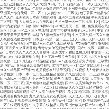
|
|
|
三区
亚洲精品伊人久久久大香
95四川乱子伦视频国产
一本久道久久综
|
|
国产黄色片免费看av
色哟哟av激情婷婷色吧
亚洲综合精品天堂丁香芒果
|
|
亚洲国产综合无码一区二区99
人妻熟女一二三区夜
色丁香国产精品综
|
|
|
久久久久
亚洲欧美日本高清在线观看
亚洲第二页欧美视频
午夜美女直
|
|
|
二区三区四
大香蕉久久av在线观看
少妇丰满一区一二区视频社区
精品
|
|
|
操批内射视频
91熟妇搡bbbb搡bbbb
4438五月天一区二区
免费观看在线
|
|
|
三区
麻豆 一区二区三区在线看
成年年轻视频免费看www毛片
中文字
|
|
天天干天天插天天透
丰满的人妻免费在线观看
中文字幕乱码一区久久
|
|
|
人视频在线播放网站
日本道vs高清一区二区三区
天天碰天天操天天操
|
|
女福利资源导航
国产精品永久免费在线网站观看
777米奇色狠狠俺去啊
|
|
|
看
五月天久草亚洲香蕉
青青草大伊视频免费观看
国产中文区二暮区202
|
|
|
gk
日本久久久久久久久人妻视频
亚洲成年人在线免费观看
中文幕一区
|
|
|
产av
av在线久草蜜桃在线
中文字幕一级片免费看
图片区小说区自拍偷
|
|
|
拍视频一区
99最新国产精品精品视频
av岛国在线观看免费观看
三级黄
|
|
|
清 国产av
亚洲最新欧美偷拍视频
97国产视频一区区二区在线观看
亚
|
|
91久久精品国产亚洲av
宅男视频在线观看视频
在线视频成人青青草久
|
|
|
免费播放
日本一本一区二区三区精品在线
久久亚洲欧美一二三区
欧亚
|
|
|
bbwwbbww
小泽玛利亚av免费观看
99热在线都是精品免费
人妻熟女–第
|
|
|
区二区二区三区
国产噜噜噜精品免费视频
国产午夜高潮熟女精品AV
久
|
|
|
频在线播放
欧美黑人最新一区二区
日洲精品久久区二区三区蜜桃臀
a
|
|
鸡吧操骚B真爽视频
97人人碰在线免费视频
美女高潮痉挛抽搐潮喷视频
|
|
|
在线观看免费视频
九九热最新免费在线视频
天天透天天插天天日
九月
|
|
|
国产
A级片视频在线免费观看
女同精品一区二区三区
欧美日韩黄色aaa
|
|
|
二区在线观看视频
中文字幕在线精品资源
亚洲va欧美va国产综合定档