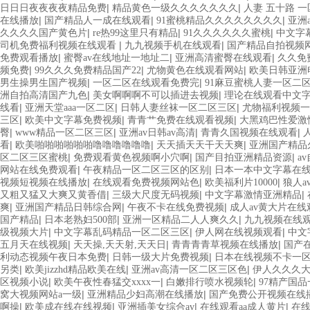
|
|
日日日夜夜夜夜精品免费
精品黄色一级久久久久久久久
人妻 五十路 
|
|
|
在线播放
国产精品人一成在线观看
91蜜桃精品久久久久久久久久
亚洲
|
|
|
久久久久国产黄色片
re热99这里只有精品
91久久久久久久蜜桃
中文字
|
|
司机免费福利视频在线观看
九九视频手机在线观看
国产精品自拍视频
|
|
|
免费观看播放
蜜臀av在线地址一地址二
亚洲高清蜜臀在线观看
久久免
|
|
|
频免费
99久久久免费精品国产22
尤物黄色在线观看网站
欧美日韩亚洲
|
|
男生操男生国产视频
一区二区在线观看免费完
91麻豆蜜桃人妻一区二
|
|
洲自拍高清国产九色
美女啊啊啊不可以插进去视频
理论在线观看中文
|
|
|
线看
亚洲天堂aaa一区二区
日韩人妻丝袜一区二区三区
尤物福利视频一
|
|
|
三区
欧美中文字幕免费视频
青青艹免费在线观看视频
大黑鸡巴性爱激
|
|
|
|
臀
www精品一区二区三区
亚洲av日韩av高清
青青久国视频在线观看
|
|
|
看
欧美啪啪啪啪啪啪噜噜噜噜噜噜
天天插天天干天天爽
亚洲国产精品
|
|
|
区二区三区蜜桃
免费观看黄色视频啊小穴啊
国产目拍亚洲精品资源
a
|
|
网站在线免费观看
午夜精品一区二区三区的区别
日本一本中文字幕在
|
|
|
视频短视频在线播放
在线观看免费视频网站色
欧美福利片10000
狼人a
|
|
|
又粗又猛又大爽又黄香借
三级大尺度无码视频
中文字幕激情亚洲精品
|
|
|
爽
亚洲国产精品日韩综合网
午夜不卡在线免费视频
成人av黄大片在线
|
|
|
国产精品
日本老熟妇500部
亚洲一区精品二人人爽久久
九九视频在线
|
|
|
级视频大片
中文字幕乱码精品一区二区三区
伊人网在线视频观看
中文
|
|
|
五月天在线视频
天天操,天天射,天天日
青青青青草视频在线播放
国产
|
|
利动态视频午夜日本免费
日韩一级大片免费视频
日本在线视频不卡一
|
|
|
另类
欧美jizzhd精品欧美在线
亚洲av高清一区二区三区色
伊人久久久大
|
|
|
区视频小说
欧美午夜性春猛交xxxx一
白嫩排行喷水视频轮
97精产国
|
|
窝大视频网站a一级
亚洲精品少妇高潮在线播放
国产免费公开视频在线
|
|
|
|
啊操
欧美成在线在线视频
亚洲插美女综合av
在线观看aa成人黄片
在