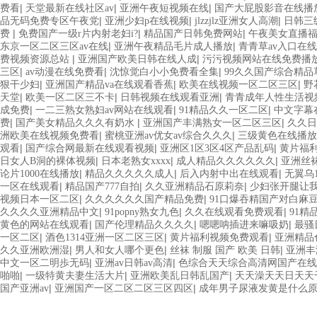
|
|
|
费看
天堂最新在线社区av
亚洲午夜短视频在线
国产大屁股影音在线播
|
|
|
品无码免费专区午夜党
亚洲少妇p在线视频
jlzzjlz亚洲女人高潮
日韩三
|
|
|
费
免费国产一级r片内射老妇i?
精品国产日韩免费网站
午夜美女直播
|
|
东京一区二区三区av在线
亚洲午夜精品毛片成人播放
青青草av入口在
|
|
费视频资源总站
亚洲国产欧美日韩在线人成
污污视频网站在线免费播
|
|
|
三区
av动漫在线免费看
沈惊觉白小小免费看全集
99久久国产综合精品
|
|
|
狠干少妇
亚洲国产精品va在线观看香蕉
欧美在线视频一区二区三区
野
|
|
|
天堂
欧美一区二区三不卡
日韩视频在线观看亚洲
青青成年人性生活视
|
|
|
成免费
一二三熟女熟妇av网站在线观看
91精品久久一区二区
中文字幕
|
|
|
费
国产美女精品久久久有奶水
亚洲国产丰满熟女一区二区三区
久久日
|
|
洲欧美在线视频免费看
蜜桃亚洲av优女av综合久久久
三级黄色在线播放
|
|
|
观看
国产综合网最新在线观看视频
亚洲区1区3区4区产品乱码
黄片福
|
|
|
日女人B洞的裸体视频
日本老熟女xxxx
成人精品久久久久久久
亚洲丝
|
|
|
论片1000在线播放
精品久久久久久成人
后入内射中出在线观看
无翼乌
|
|
|
一区在线观看
精品国产777自拍
久久亚洲精品石原莉奈
少妇张开腿让
|
|
视频日本一区二区
久久久久久久国产精品免费
91口爆吞精国产对白麻
|
|
|
久久久久亚洲精品中文
91popny熟女九色
久久在线观看免费观看
91精
|
|
|
黄色的网站在线观看
国产伦理精品久久久久
嗯嗯呐插进来嘛吸奶
最骚
|
|
|
一区二区
酒色1314亚洲一区二区三区
黄片福利视频免费观看
亚洲精品
|
|
|
久久亚洲欧洲湿
男人和女人哪个更色
丝袜 制服 国产 欧美 日韩
亚洲丰
|
|
中文一区二明歩无码
亚洲av日韩av高清
色综合天天综合高清网国产在
|
|
|
啪啪
一级特黄夫妻生活大片
亚洲欧美乱日韩乱国产
天天澡天天日天天
|
|
国产亚洲av
亚洲国产一区二区二区三区四区
成年男子尿液发黄是什么