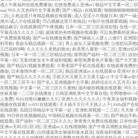
|
|
成人午夜福利在线免费播放
在线免费成人亚洲av
精品中文字幕一区二
|
|
|
aaa
99久久无色码中文字幕免费
国产+精品+在线观看
啪啪啪啪啪啪啪
|
|
|
二区
久热这里只有精品视频在线观看
成人涩涩小片视频日本
国产一级
|
|
|
洲AV成人片在线观看
凹凸视频这里只有精品
91制片在线观看视频
99
|
|
|
精品麻豆
在线观看国产午夜视频
日本一区二区三区高清在线
在线一区
|
|
字幕高清久久久久三级
超级黄的有肉视频在线观看
可以免费看的亚洲a
|
|
|
产免费观看视频
国产av在线播放免费
国产碰碰人人爱人人做97
亚洲国
|
|
|
利导航
青娱乐精品视频一区二区
男人操女人逼视频免费
公侵犯玩弄熟
|
|
|
几巴搞粉B网
久久久久久老熟妇熟女
欧美黑人最新一区二区
亚洲av乱
|
|
|
视频
日本一本一区二区三区精品在线
推荐国产福利一区二区三区
自拍
|
|
|
字幕一区
无套内射女生午夜福利视频
春雨免费黄色片看看
国产大尺度
|
|
|
频
国产精品92视频免费观看
大香蕉国产手机在线观看
在线观看免费的
|
|
|
播放
日本激情内射一区二区三区
精品亚洲成av人在线观看4
亚洲AV永
|
|
|
频
国产精品久久久久久电
又粗又长又硬又大又黄又猛cv
中文字幕av
|
|
|
一区二区三区不卡
国产名人亚洲视频中文字幕
婷婷综合久久五月天
欧
|
|
|
在线视频
中文幕一区二区三区久久蜜桃
国内偷拍视频在线观看
99久
|
|
丝袜美腿一二三区在线播放
日韩亚洲欧美中文字幕在线
宅男噜噜66一
|
|
|
人免费
JK白丝喷白嫩嫩久久久
亚洲久久久久久久久
午夜美女福利视频
|
|
|
视频在线观看
rct691在线观看
天天插天天日天天摸人人干
8x8x国产
|
|
|
在线观看
岛国日韩精品中文字幕一起
亚洲欧洲视频一二三区
天天操 
|
|
|
频
99日韩在线视频精品
中国精品视频在线观看一区二区
国产精品手机
|
|
|
线观看
国产福利一区二区三区久久久
青青青久免费在线视频
日本性感
|
|
亚洲av无码1区2区3区
亚洲成av人在线视猫咪
国产午夜高潮熟女精品AV
|
|
中文字幕在线观看
白丝骚逼美女被操到逼水直流
深夜福利视频一区二
|
|
久久久久久久久99蜜桃
国产精品蜜臀在线观看
亚洲国产精品成人综合