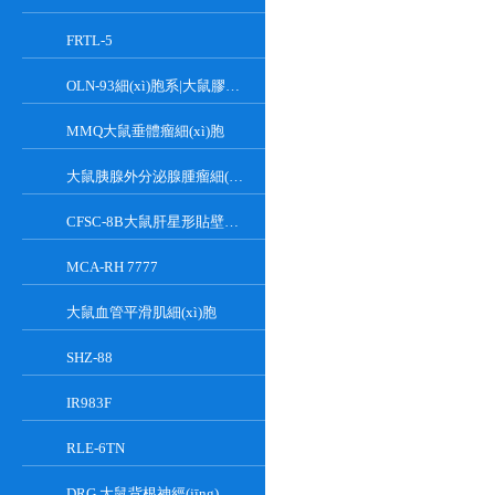
FRTL-5
OLN-93細(xì)胞系|大鼠膠質(zhì)細(xì)胞
MMQ大鼠垂體瘤細(xì)胞
大鼠胰腺外分泌腺腫瘤細(xì)胞
CFSC-8B大鼠肝星形貼壁細(xì)胞系
MCA-RH 7777
大鼠血管平滑肌細(xì)胞
SHZ-88
IR983F
RLE-6TN
DRG 大鼠背根神經(jīng)細(xì)胞系