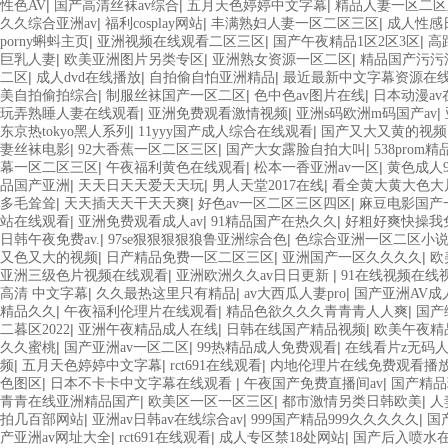
|
|
|
性色AV
国产高清丝袜av综合
五月天色婷婷中文字幕
精品人妻一区二区三
|
|
|
久久综合亚洲av
福利cosplay网站
丰满熟妇人妻一区二区三区
成人性感
|
|
|
porny蝌蚪主页
亚洲视频在线观看二区三区
国产午夜精品1区2区3区
高
|
|
|
巨乳人妻
欧美亚洲图片另类专区
亚洲熟女资源一区二区
精品国产污污
|
|
|
二区
成人dvd在线播放
自拍偷自怕亚洲精品
最近最新中文字幕资源在
|
|
|
美自拍偷拍综合
制服丝袜国产一区二区
色中色av图片在线
日本动漫av
|
|
|
玩弄熟睡人妻在线观看
亚洲免费观看激情视频
亚洲s码欧洲m码国产av
|
|
东京热tokyo黑人系列
11yyy国产成人综合在线观看
国产又大又黄的视频
|
|
|
妻丝袜电影
92大香蕉一区二区三区
国产大女露脸自拍大叫
538pro
|
|
|
幕一区二区三区
午夜福利黄色在线观看
松本一香亚洲av一区
黄色成人
|
|
|
品国产亚洲
天天日天天爱天天玩
男人天堂2017在线
看全黄大黄大色大
|
|
|
多毛耸耸
天天插天天干天天爽
好色av一区二区三区四区
麻豆电影国产
|
|
|
站在线观看
亚洲免费观看成人av
91精品国产在热久久
好粗好爽快操我
|
|
日韩午夜免费av.
97se狠狠狠狠狼鲁亚洲综合色
色综合亚洲一区二区小说
|
|
|
又色又大的视频
日产精品免费一区二区三区
亚洲国产一区久久久久
欧
|
|
亚洲三级色片视频在线观看
亚洲欧洲久久av日日更新
91在线视频在线
|
|
|
高清 中文字幕
久久最热这里只有精品
av大西瓜人妻pro
国产亚洲AV成
|
|
|
精品久久
午夜福利伦理片在线观看
精品色欲久久久青青青人人爽
国产
|
|
|
二暮区2022
亚洲午夜精品成人在线
日韩在线国产精品视频
欧美午夜精
|
|
|
久久蜜桃
国产亚洲av一区二区
99热精品成人免费观看
在线看片z无码
|
|
|
频
五月天色婷婷中文字幕
rct691在线观看
内地伦理片在线免费观看播
|
|
|
色图区
日本不卡卡中文字幕在线观看
午夜国产免费直播间av
国产精品
|
|
|
青青在线亚洲精品国产
欧美区一区一区三区
都市激情另类日韩欧美
人
|
|
|
拍几百部网站
亚洲av日韩av在线综合av
999国产精品999久久久久久
国
|
|
|
产亚洲av网址大全
rct691在线观看
成人专区禁18处网站
国产后入喷水