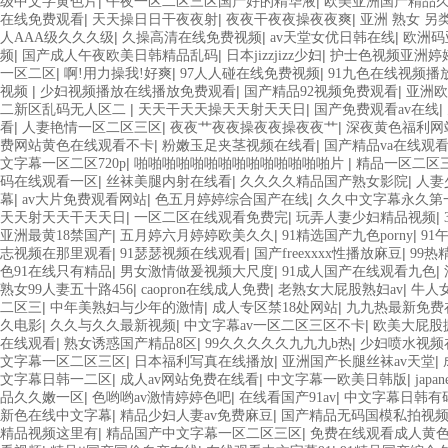
|
|
级中文字黄色片
午夜一区二区三区国产好的精华液
欧美亚洲国产精品
|
|
|
在线免费观看
天天操日日干夜夜射
夜夜干夜夜操夜夜爽
亚洲 熟女 另
|
|
|
人AAA级久久久级
久操高清在线免费视频
av天堂女优日韩在线
欧洲码
|
|
|
频
国产成人午夜欧美日韩精品乱码
日本jizzjizz少妇
护士色视频亚洲婷
|
|
|
一区二区
啊!用力操我!好爽
97人人碰在线免费视频
91九色在线视频播
|
|
|
视频
少妇视频播放在线播放免费观看
国产精品92视频免费观看
亚洲欧
|
|
|
二新区乱码无人区二
天天干天天操天天射天天日
国产免费观看av在线
|
|
|
看
人妻艳情一区二区三区
夜夜艹夜夜操夜夜操夜夜艹
深夜黄色福利网
|
|
费网站黄色在线观看不卡
粉嫩玉足夹茎视频在线看
国产精品va在线观
|
|
文字幕一区二区720p
啪啪啪啪啪啪啪啪啪啪啪啪啪啪片
精品一区二区
|
|
|
码在线观看一区
丝袜美腿内射在线看
久久久久精品国产熟女影院
人妻
|
|
|
幕
av大片免费观看网站
色五月婷婷综合国产在线
久久中文字幕永久第
|
|
|
天天射天天干天天日
一区二区在线观看免费完
玩弄人妻少妇精品视频
|
|
|
亚洲最黄18禁国产
五月婷六月婷婷欧美久久
91精选国产九色porny
91
|
|
|
志视频在那里观看
91瑟瑟视频在线观看
国产freexxxx性播放麻豆
99热
|
|
|
色91在线只有精品
男女激情做爰视频大尺度
91成人国产在线观看九色
|
|
|
熟女99人妻五十路456
caopron在线成人免费
老熟女大屁股熟妇av
牛人
|
|
|
二区三
中年美熟妇与少年的激情
成人专区禁18处网站
九九热最新免费
|
|
|
久电影
久久与久久最新视频
中文字幕av一区二区三区不卡
欧美大屁股
|
|
|
在线观看
熟女诱惑国产精品8区
99久久久久久九九九b热
少妇喷水视频
|
|
|
文字幕一区二区三区
日本福利写真在线播放
亚洲国产长腿丝袜av天堂
|
|
|
文字幕日韩一二区
成人av网站免费在线看
中文字幕一欧美日韩版
jap
|
|
|
品久久嫩一区
色哟哟av激情婷婷色吧
在线看国产91av
中文字幕日韩有
|
|
新色在线中文字幕
精品少妇人妻av免费麻豆
国产精品无码国模私拍视
|
|
精品视频这里有
精品国产中文字幕一区二区三区
免费在线观看成人黄