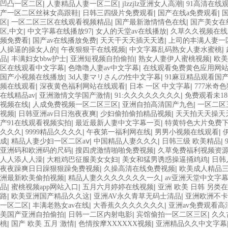
|
|
|
凹凸一区二区
人妻精品人妻一区二区
jlzzjlz亚洲女人高潮
91高清在线
|
|
|
产一区二区丝袜女高跟鞋
日韩三四级片免费观看
国产在线a免费观看
|
|
|
区
一区二区三区在线观看视频精品
国产最新激情情色在线
国产美女在
|
|
|
区,中文
中文字幕在线播放97
女人的天堂av在线播放
久草久久视频在线
|
|
|
频免费看
国产av在线播放免费
天天干天天插天天透
上司的丰满人妻一
|
|
|
人操逼的操女人的
午夜狠狠干在线视频
中文字幕乱码熟女人妻水蜜桃
|
|
|
|
品
丰满妇女bbw护士
亚洲短视频自拍偷拍
熟女人妻伊人蜜桃视频
欧美
|
|
区在线观看中文字幕
色噜噜人妻av中文字幕
在线观看免费黄色应用网
|
|
国产小视频在线播放
3d人妻マリさんの性中文字幕
91麻豆精品观看国
|
|
|
频在线观看
深夜黄色福利网站在线观看
日本 一区 中文字幕
777米奇
|
|
|
在线精品av
亚洲激情文学国产激情
91:久久久久久久久久
免费观看未1
|
|
|
视频在线
人成免费视频一区二区三区
亚洲自拍高清国产九色
一区二区
|
|
|
视频
日韩亚洲av日日泡夜夜爽
少妇偷拍偷拍精品视频
天天拍天天操天
|
|
产91在线观看视频实拍
最近最新人妻中文字幕一页
特黄特色大片免费
|
|
|
|
久久久
9999精品久久久久
午夜第一福利网在线
男男小视频在线观看
|
|
|
|
成
精品人妻少妇一区二区aⅴ
中国精品人妻久久久
日韩三级 欧美精品
|
|
亚洲码和欧洲码的尺码
搜四虎激情啪啪免费视频
久草免费福利视频资
|
|
|
人人添人人澡
大粗鸡巴征服美女女妇
美女和猛男诱惑操逼捅鸡鸡
日韩
|
|
夜夜躁爽日日躁狠狠躁免费视频
久操高清在线免费视频
欧美成人精品
|
|
洲最新欧美偷拍视频
精品人妻久久久久久久久一久
av亚洲天堂中文字
|
|
|
品
蜜桃视频app网站入口
五月六月婷婷在线视频
亚洲 欧美 日韩 另类
|
|
|
路
欧美亚洲国产精品久久这
亚洲AV永久青草无码士清品
亚洲欧洲不卡
|
|
|
一区二区
丰满老熟女av在线
大香蕉久久久久久久久
亚洲av免费观看高
|
|
|
美国产亚洲自拍偷拍
日韩一二区内射电影
宾馆偷拍一区二区三区
久久
|
|
|
桃
国产 欧美 五月 激情
色情按摩XXXXXX视频
亚洲精品久久中文字幕