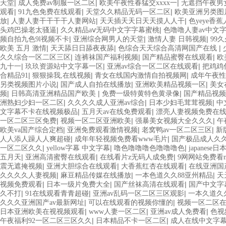
|
|
|
天堂
成人免费av制服一区二区
欧美午夜性春猛交xxxx一
无遮挡午夜男女
|
|
|
观看
91九色免费在线观看
天堂久久精品无码一区二区
欧美亚洲另类图
|
|
|
放
人妻人妻干干干干人妻网站
天天插天天日天天摸人人干
色yeye香
|
|
头鸡巴操老太骚逼
久久精品aⅴ无码中文字字幕蜜桃
色噜噜人妻av中文
|
|
|
频自拍九色9l视频不卡
亚洲综合网男人的天堂
激情人妻 日韩视频
99
|
|
|
欧美 五月 激情
天天舔日日舔夜夜舔
色综合天天综合高清网国产在线
|
|
|
久久综合一区二区三区
连裤袜国产福利视频
国产精品蜜臀在线观看
欧
|
|
|
九十一
玖玖资源站中文字幕一区
亚洲av综合一区二区在线观看
把鸡鸡
|
|
|
合精品91
狠狠操我,在线视频
青女在线国内激情自拍视频网
成年午夜性
|
|
|
另类视频图片小说
国产成人自拍在线播放
亚洲欧美精品视频一区
美女
|
|
|
频
日韩高清亚洲精品国产欧美
免费一级特黄特色黄录像
国产精品视频
|
|
|
洲熟妇少妇一区二区
久久久久成人亚洲av综合
日本少妇毛茸茸视频
中
|
|
文字幕不卡在线视频极品
五月天av在线免费观看
漂亮人妻视频免费在
|
|
|
一区二区三区免费
视频一区二区亚洲欧美
强暴美女视频大全久久久
午
|
|
|
欧美va国产综合定档
亚洲免费观看激情视频
老窝鸭av一区二区三区
新
|
|
人人添人躁人人爽超碰
成年年轻视频免费看www毛片
国产极品成人久
|
|
|
一区二区久久
yellow字幕 中文字幕
噜色噜噜噜色噜噜噜色
japanes
|
|
|
五月天
亚洲高清蜜臀在线观看
在线看片z无码人成免费
9网网站免费看
|
|
|
震无遮掩视频
亚洲大胆综合在线观看
大香蕉红杏在线观看
在线亚洲国
|
|
|
久久久久人妻视频
麻豆精品传媒在线播放
一本色道久久88亚州精品
天
|
|
|
视频免费观看
日本一级片免费大全
国产丝袜高清在线观看
国产中文字幕
|
|
|
久不打
91在线观看青青超碰
亚洲av乱码一区二区三区观影
一本久道久
|
|
久久久亚洲国产av最新网址
可以在线观看的视频你懂的
视频一区二区
|
|
|
日本亚洲欧美在视视频观看
www人妻一区二区
亚洲av成人免费看
色视
|
|
午夜福利92一区二区三区久久
日本精品不卡一区二区
成人在线中文字