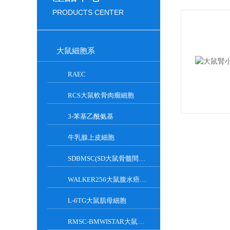
PRODUCTS CENTER
大鼠細胞系
RAEC
RCS大鼠軟骨肉瘤細胞
3-苯基乙酰氨基
牛乳腺上皮細胞
SDBMSC(SD大鼠骨髓間充質干細胞)
WALKER256大鼠腹水癌細胞
L-6TG大鼠肌母細胞
RMSC-BMWISTAR大鼠骨髓MSC細胞