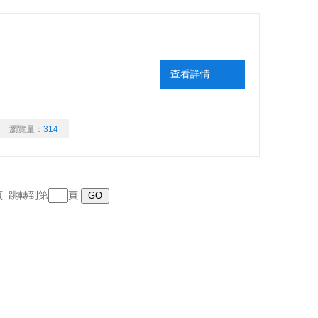
查看詳情
瀏覽量：
314
末頁 跳轉到第
頁