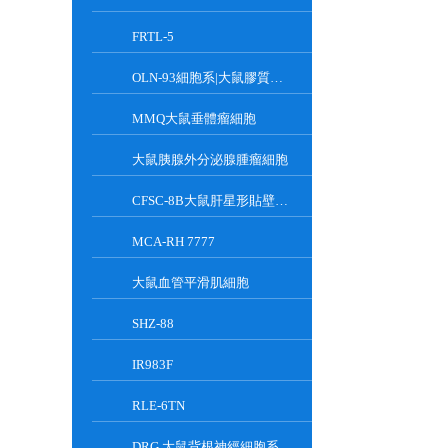
FRTL-5
OLN-93細胞系|大鼠膠質細胞
MMQ大鼠垂體瘤細胞
大鼠胰腺外分泌腺腫瘤細胞
CFSC-8B大鼠肝星形貼壁細胞系
MCA-RH 7777
大鼠血管平滑肌細胞
SHZ-88
IR983F
RLE-6TN
DRG 大鼠背根神經細胞系