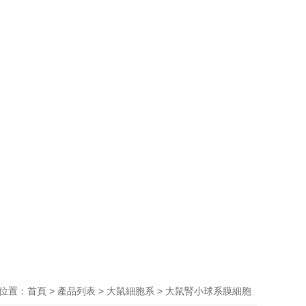
位置：
>
>
>
首頁
產品列表
大鼠細胞系
大鼠腎小球系膜細胞