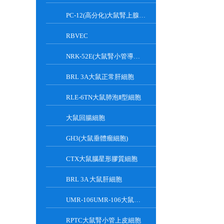
PC-12(高分化)大鼠腎上腺嗜鉻細胞瘤細胞(高分化)
RBVEC
NRK-52E(大鼠腎小管導管上皮細胞)
BRL 3A大鼠正常肝細胞
RLE-6TN大鼠肺泡Ⅱ型細胞
大鼠回腸細胞
GH3(大鼠垂體瘤細胞)
CTX大鼠腦星形膠質細胞
BRL 3A 大鼠肝細胞
UMR-106UMR-106大鼠骨肉瘤細胞
RPTC大鼠腎小管上皮細胞