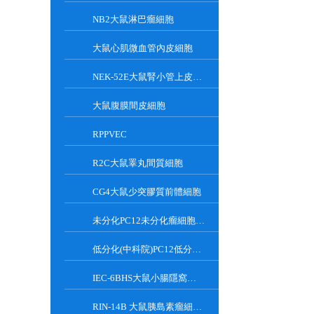
NB2大鼠淋巴瘤細胞
大鼠心肌微血管內皮細胞
NEK-52E大鼠腎小管上皮細胞
大鼠腹膜間皮細胞
RPPVEC
R2C大鼠睪丸間質細胞
CG4大鼠少突膠質前體細胞
未分化PC12未分化瘤細胞大鼠腎上腺嗜鉻細胞
低分化(中科院)PC12低分化(中科院)瘤細胞大鼠腎上腺嗜鉻細胞
IEC-6BHS大鼠小腸隱窩上皮細胞
RIN-14B 大鼠胰島素瘤細胞系