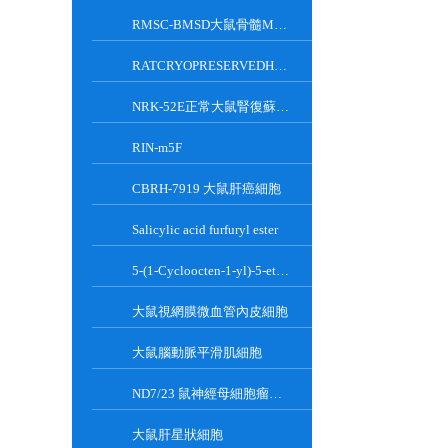
RMSC-BMSD大鼠骨髓MSC細胞
RATCRYOPRESERVEDHEPATOCYTES大鼠肝臟實質細胞
NRK-52E正常大鼠腎復蘇細胞(附STR鑒定報告)
RIN-m5F
CBRH-7919 大鼠肝癌細胞
Salicylic acid furfuryl ester
5-(1-Cycloocten-1-yl)-5-ethylbarbituric acid
大鼠視網膜微血管內皮細胞
大鼠腦動脈平滑肌細胞
ND7/23 鼠神經母細胞瘤細胞系
大鼠肝星狀細胞