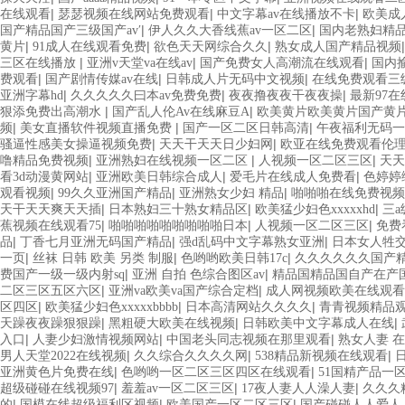
|
|
|
在线观看
瑟瑟视频在线网站免费观看
中文字幕av在线播放不卡
欧美成
|
|
国产精品国产三级国产av′
伊人久久大香线蕉av一区二区
国内老熟妇精
|
|
|
黄片
91成人在线观看免费
欲色天天网综合久久
熟女成人国产精品视频
|
|
|
三区在线播放
亚洲v天堂va在线av
国产免费女人高潮流在线观看
国内
|
|
|
费观看
国产剧情传媒av在线
日韩成人片无码中文视频
在线免费观看三级
|
|
|
亚洲字幕hd
久久久久久曰本av免费免费
夜夜撸夜夜干夜夜操
最新97
|
|
狠添免费出高潮水
国产乱人伦Av在线麻豆A
欧美黄片欧美黄片国产黄
|
|
|
频
美女直播软件视频直播免费
国产一区二区日韩高清
午夜福利无码一
|
|
骚逼性感美女操逼视频免费
天天干天天日少妇网
欧亚在线免费观看伦
|
|
|
噜精品免费视频
亚洲熟妇在线视频一区二区
人视频一区二区三区
天天
|
|
|
看3d动漫黄网站
亚洲欧美日韩综合成人
爱毛片在线成人免费看
色婷婷
|
|
|
观看视频
99久久亚洲国产精品
亚洲熟女少妇 精品
啪啪啪在线免费视频
|
|
|
天干天天爽天天插
日本熟妇三十熟女精品区
欧美猛少妇色xxxxxhd
三
|
|
|
蕉视频在线观看75
啪啪啪啪啪啪啪啪啪日本
人视频一区二区三区
免费
|
|
|
品
丁香七月亚洲无码国产精品
强d乱码中文字幕熟女亚洲
日本女人牲
|
|
|
一页
丝袜 日韩 欧美 另类 制服
色哟哟欧美日韩17c
久久久久久久国产
|
|
费国产一级一级内射sq
亚洲 自拍 色综合图区av
精品国精品国自产在产
|
|
二区三区五区六区
亚洲va欧美va国产综合定档
成人网视频欧美在线观看
|
|
|
区四区
欧美猛少妇色xxxxxbbbb
日本高清网站久久久久
青青视频精品
|
|
|
天躁夜夜躁狠狠躁
黑粗硬大欧美在线视频
日韩欧美中文字幕成人在线
|
|
|
入口
人妻少妇激情视频网站
中国老头同志视频在那里观看
熟女人妻 
|
|
|
男人天堂2022在线视频
久久综合久久久久网
538精品新视频在线观看
|
|
亚洲黄色片免费在线
色哟哟一区二区三区四区在线观看
51国精产品一
|
|
|
超级碰碰在线视频97
羞羞av一区二区三区
17夜人妻人人澡人妻
久久久
|
|
|
的
国模在线超级福利区视频
欧美国产一区二区三区
国产碰碰人人爱人人