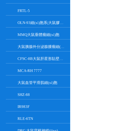
FRTL-5
OLN-93細(xì)胞系|大鼠膠質(zhì)細(xì)胞
MMQ大鼠垂體瘤細(xì)胞
大鼠胰腺外分泌腺腫瘤細(xì)胞
CFSC-8B大鼠肝星形貼壁細(xì)胞系
MCA-RH 7777
大鼠血管平滑肌細(xì)胞
SHZ-88
IR983F
RLE-6TN
DRG 大鼠背根神經(jīng)細(xì)胞系