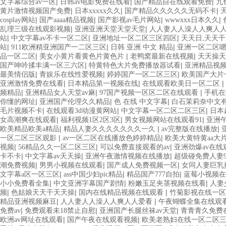
|
|
|
文字幕综合av一区
日韩av电影免费在线看
国产精品自在线观看免费
九
|
|
|
黄片激情视频国产免费
日本xxxxx久久
国产精品久久久久久无码不卡
|
|
|
|
cosplay网站
国产aaaa精品视频
国产影视av毛片网站
wwwxxx日本久久
|
|
乱理三级在线观影视频
亚洲亚洲天堂天堂天堂
人人妻人人澡人人爽人
|
|
|
站
中文字幕av不卡一区二区
亚洲地址一区二区三区四区
天天日,天天干
|
|
|
站
911欧洲精亚洲国产一二区三区
日韩 亚洲 中文 精品
亚洲一区二区
|
|
|
品一区二区
美女小黄片看黄色片黄色片
老鸭窝最新在线视频
天天操天
|
|
国产呻吟揉丰满一区三六区
特黄特色大片免费播放器试看
亚洲精品视频
|
|
|
最美情侣版
青娱乐在线性爱视频
婷婷国产一区二区三区
欧美国产大片
|
|
|
亚洲激情免费在线看
日本精品第一视频在线
在线观看欧美日一区二区
|
|
|
频精品
亚洲精品女人天堂av麻
97国产视频一区区二区在线观看
手机在
|
|
|
你懂的网址
亚洲国产伦理久久精品
色 在线 中文字幕
白石茉莉奈中文
|
|
|
毛片视频不卡
在线观看3d动漫黄网站
中文字幕一区二区二区三区
日本
|
|
|
女高潮爽在线观看
福利视频1区2区3区
男女视频网站在线观看91
亚洲
|
|
|
欧美精品欧美a精品
精品人妻久久久久久久久一久
av完整版在线播放
|
|
一区二区三区观影
av一区二区在线播放色婷婷精品
欧美大黄特黄aa大
|
|
|
视频
56精品久久一区二区三区
可以免费直接观看的av
亚洲劲爆av在线
|
|
|
卡不卡
中文字幕av天天操
亚洲午夜激情视频在线播放
超级碰免费人妻9
|
|
|
潮免费视频
男男小视频在线观看
国产成人免费视频一区
女同人妻巨乳
|
|
|
文字幕a区一区三区
ass中国少妇pic精品
精品国产777自拍
蓝莓小视频在
|
|
|
小小免费看全集
中文亚洲字幕国产剧情
粉嫩玉足夹茎视频在线看
人妻
|
|
|
频
色姑娘天天干天天操
国内在线精品视频在线观看
竹菊影视在线一区
|
|
精品亚洲视频麻豆
人人妻人人澡人人爽人人爱看
午夜蝴蝶全集在线观
|
|
|
免费av
免费观看未18禁止自慰
亚洲国产长腿丝袜av天堂
青青青久免费
|
|
欧洲av网址在线观看
国产午夜在线观看视频
欧美老熟妇在线一区二区