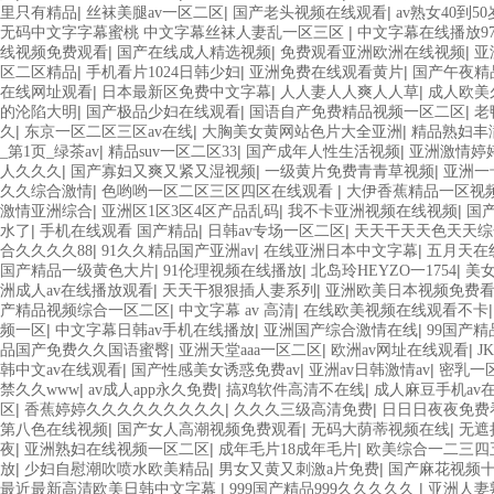
|
|
|
里只有精品
丝袜美腿av一区二区
国产老头视频在线观看
av熟女40到5
|
无码中文字字幕蜜桃 中文字幕丝袜人妻乱一区三区
中文字幕在线播放9
|
|
|
线视频免费观看
国产在线成人精选视频
免费观看亚洲欧洲在线视频
亚
|
|
|
区二区精品
手机看片1024日韩少妇
亚洲免费在线观看黄片
国产午夜精品
|
|
|
在线网址观看
日本最新区免费中文字幕
人人妻人人爽人人草
成人欧美
|
|
|
的沦陷大明
国产极品少妇在线观看
国语自产免费精品视频一区二区
老
|
|
|
久
东京一区二区三区av在线
大胸美女黄网站色片大全亚洲
精品熟妇丰
|
|
|
_第1页_绿茶av
精品suv一区二区33
国产成年人性生活视频
亚洲激情婷
|
|
|
人久久久
国产寡妇又爽又紧又湿视频
一级黄片免费青青草视频
亚洲一
|
|
久久综合激情
色哟哟一区二区三区四区在线观看
大伊香蕉精品一区视
|
|
|
激情亚洲综合
亚洲区1区3区4区产品乱码
我不卡亚洲视频在线视频
国
|
|
|
水了
手机在线观看 国产精品
日韩av专场一区二区
天天干天天色天天综
|
|
|
合久久久久88
91久久精品国产亚洲av
在线亚洲日本中文字幕
五月天在
|
|
|
国产精品一级黄色大片
91伦理视频在线播放
北岛玲HEYZO一1754
美
|
|
洲成人av在线播放观看
天天干狠狠插人妻系列
亚洲欧美日本视频免费
|
|
产精品视频综合一区二区
中文字幕 av 高清
在线欧美视频在线观看不卡
|
|
|
频一区
中文字幕日韩av手机在线播放
亚洲国产综合激情在线
99国产
|
|
|
品国产免费久久国语蜜臀
亚洲天堂aaa一区二区
欧洲av网址在线观看
J
|
|
|
韩中文av在线观看
国产性感美女诱惑免费av
亚洲av日韩激情av
密乳一
|
|
|
禁久久www
av成人app永久免费
搞鸡软件高清不在线
成人麻豆手机av
|
|
|
区
香蕉婷婷久久久久久久久久久
久久久三级高清免费
日日日夜夜免费
|
|
|
第八色在线视频
国产女人高潮视频免费观看
无码大荫蒂视频在线
无遮
|
|
|
夜
亚洲熟妇在线视频一区二区
成年毛片18成年毛片
欧美综合一二三四
|
|
|
放
少妇自慰潮吹喷水欧美精品
男女又黄又刺激a片免费
国产麻花视频
|
|
最近最新高清欧美日韩中文字幕
999国产精品999久久久久久
亚洲人妻