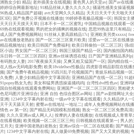
|
|
|
洲熟女少妇 精品
老外插美女在线视频
黄色男人的天堂av
国产av在线
|
|
婷婷综合网最新地址
91精品丝袜人妻久久久久久
骚逼性感美女操逼视
|
|
96热成人精品国产超碰
avtt天堂网久久久精品
天天日天天干天天啪天天
|
|
|
区3区
国产免费公开视频在线播放
99婷婷香蕉极品视频一区
韩国女主
|
|
天天日天天摸天天草
日本不卡一区二区蜜乳
中国精品视频在线观看一
|
|
|
69热在线观看视频
男的把女的捅爽的视频在线
思思99热这里只有精品
|
|
|
成人国产免费视频网站
91丝袜人妻高跟精品17c
亚洲欧美另类xxxxx
fr
|
|
av在线播放老熟妇
国产一区二区三区黄片欧美
涩爱av一区二区在线播
|
|
|
精品视频地址
欧美日韩国产免费福利
欧美日韩偷拍一区二区三区
强d
|
|
|
区小说
男女国产一区二区三区
韩国三级国产精品一区
国内揄拍国内精
|
|
乐日韩一区二区三区四区
亚洲av丝袜诱惑在线
日产国产亚洲精品系列p
|
|
|
有码熟女人妻
2017夜夜操天天操
又爽又粗又猛国产一区
国内精自线一
|
|
在人线av无码电影免费
欧美18vide0sex性极品
四虎影音精品影院在线播
|
|
|
频
国产免费午夜精品视频
95四川乱子伦视频国产
青娱乐精品视频一区
|
|
|
久免费
人妻少妇精品视中文字幕国语
亚洲精品国产在线一区二区
91
|
|
|
91popny熟女九色
美女和猛男诱惑操逼捅鸡鸡
台湾性dvd性色av
亚洲码
|
|
国自拍视频在线观看免费网站
亚洲国产一区二区二区三区四区
黑粗硬
|
|
色尼玛图片亚洲综合
亚洲 自拍 色综合图区av网站
国产av剧情网址大全
|
|
|
亚洲
1234中文字幕内射在线
一级av中文字幕在线观看
久久精品伊人一
|
|
天干天天舔天天射
蜜臀av在线地址一地址二
成年人免费视频网站在线
|
|
情色 av 第一区
国产精品无码国模私拍视频
熟女一区二区三区免费高清
|
|
|
频
久久久亚洲av成人网人人
按摩的人妻在线播放
在线视频成人青青草
|
|
|
在线看视频
欧美视频一区二区三区三州
日韩视频在线观看第一
男人的
|
|
|
五月天
亚洲中国老熟妇老熟女
亚洲av综合一区二区在线观看
国产精品
|
|
|
|
片
1234中文字幕内射在线
真人做爰69免费视频
国产又大又黄的视频