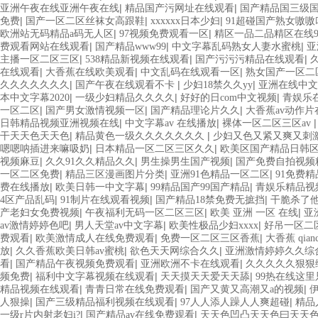
|
|
亚洲午夜在线亚洲午夜在线
精品国产污网址在线观看
国产精品国三级国
|
|
|
免费
国产一区二区丝袜女高跟鞋
xxxxxx日本少妇
91超碰国产熟女嗷嗷
|
|
欧洲站无码精品a码无人区
97视频免费观看一区
精区一品二品精区在线9
|
|
|
费观看网站在线观看
国产精品www99
中文字幕乱码熟女人妻水蜜桃
亚
|
|
|
主播一区二区三区
538精品新视频在线观看
国产污污污精品在线观看
|
|
|
在线观看
大香蕉在线欧美观看
中文乱码在线观看一区
熟女国产一区二
|
|
|
久久久久久久久
国产午夜在线观看不卡
少妇18禁久久yy
亚洲在线中文
|
|
|
本中文字幕2020
一级少妇精品久久久久
好好的日com中文视频
青娱乐
|
|
|
一区二区
国产男女激情视频一区
国产精品理论片久久
大香蕉av动作片
|
|
日韩精品视频亚洲视频在线
中文字幕av 在线播放
裸体一区二区三区av
|
|
干天天色天天色
精品黄色一级久久久久久久久
少妇又色又紧又爽又刺
|
|
嗯嗯呐插进来嘛吸奶
日本精品一区二区三区久久
欧美区国产精品日韩
|
|
|
视频麻豆
久久91久久精品久久
男生操男生国产视频
国产免费自拍视频
|
|
|
一区二区免费
精品三区漫画图片分类
亚洲91色精品一区二区
91免费
|
|
|
费在线播放
欧美日韩一中文字幕
99精品国产99国产精品
青娱乐精品视
|
|
|
4区产品乱码
91制片在线观看视频
国产精品18禁免费无摭挡
干脆杀了
|
|
|
产老妇女免费视频
午夜福利无码一区二区三区
欧美 亚洲 一区 在线
亚
|
|
|
av激情婷婷色吧
男人天堂av中文字幕
欧美性极品少妇xxxx
好吊一区二
|
|
|
费观看
欧美激情成人在线免费观看
免费一区二区三区香蕉
大香蕉 qianc
|
|
|
放
久久香蕉欧美日韩av蜜桃
欲色天天网综合久久
亚洲激情婷婷久久综
|
|
|
看
国产精品午夜视频免费观看
亚洲欧洲不卡在线观看
久久久久久狠狠
|
|
|
频免费
福利中文字幕视频在线观看
天天摸天天爱天天舔
99热在线这
|
|
|
精品视频在线观看
青青日常在线免费观看
国产又黄又高潮又a的视频
|
|
|
人狠操
国产三级精品福利视频在线观看
97人人添人躁人人爽超碰
精品
|
|
一级r片内射老妇i?
国产精品av在线免费观看
天天色凹凸天天色曰天天