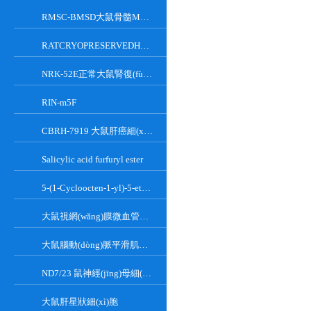
RMSC-BMSD大鼠骨髓MSC細(xì)胞
RATCRYOPRESERVEDHEPATOCYTES大鼠肝臟實(shí)質(zhì)細(xì)胞
NRK-52E正常大鼠腎復(fù)蘇細(xì)胞(附STR鑒定報(bào)告)
RIN-m5F
CBRH-7919 大鼠肝癌細(xì)胞
Salicylic acid furfuryl ester
5-(1-Cycloocten-1-yl)-5-ethylbarbituric acid
大鼠視網(wǎng)膜微血管內(nèi)皮細(xì)胞
大鼠腦動(dòng)脈平滑肌細(xì)胞
ND7/23 鼠神經(jīng)母細(xì)胞瘤細(xì)胞系
大鼠肝星狀細(xì)胞