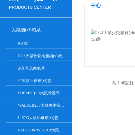
中心
PRODUCTS CENTER
大鼠細(xì)胞系
RAEC
RCS大鼠軟骨肉瘤細(xì)胞
3-苯基乙酰氨基
牛乳腺上皮細(xì)胞
共 1 條記錄，
SDBMSC(SD大鼠骨髓間充質(zhì)干細(xì)胞)
WALKER256大鼠腹水癌細(xì)胞
L-6TG大鼠肌母細(xì)胞
RMSC-BMWISTAR大鼠骨髓MSC細(xì)胞