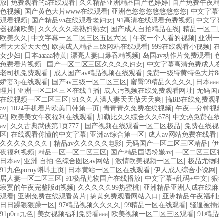
|
|
|
放
免费观看的a在线观看
久久精品亚洲精品国产色婷婷
国产免费午夜
|
|
|
色视频
国产黄色大片www在线观看
亚洲色悠悠悠悠悠悠悠悠
中文字幕
|
|
|
观看视频
国产精品va在线观看老妇女
91高清在线观看免费视频
中文字
|
|
|
器视频欧美
久久久久久老熟妇熟女
国产成人自拍精品在线
精品一区二
|
|
|
欧美久久
中文字幕一区二区三区五区六区
午夜一个人看的视频
亚洲一
|
|
|
看天天爱天天色
欧美成人精品三级网站在线观看
999在线观看小视频
|
|
|
|
女少妇
日本aaaaa特黄
漂亮人妻口爆吞精视频
岛国av动作片免费观看
|
|
免费看片视频
国产一区二区三区久久久久妇女
中文字幕高清免费成人
|
|
老司机免费观看
成人国产av精品视频在线观看
免费一级特黄特色大片88
|
|
|
娇妻3p在线观看
国产av三级一区二区三区
蜜臀99精品久久久久
日本aa
|
|
|
理片
亚洲一区二区三区在线直播
成人污视频在线免费观看网址
无码国
|
|
在线视频一区二区三区
91久久人澡人妻天天做天天爽
搞BB在线免费观
|
|
|
av
1024手机看片欧美日韩第一页
青青青久免费在线视频
午夜一分钟视
|
|
|
码
欧美美女午夜福利在线观看
加勒比久久综合久久678
中文热免费在
|
|
|
av
久久古典武侠第1页777
国产视频在线观看一区二区极品
免费在线视
|
|
|
区
在线观看你懂的中文字幕
亚洲av综合第一区
成人av网站免费在线看
|
|
|
久久久久久久久
精品av久久久久久电影
无码国产一区二区三区精品
伊
|
|
|
夜福利视频
精品一区一区二区三区
国产精品国语粉嫩av
一区二区三区
|
|
|
日本av
亚洲 自拍 色综合图区av网站
激情欧美视频一区二区
极品尤物
|
|
91九色porny蝌蚪主页
日本黄站一区二区在线观看
伊人成人综合小说网
|
|
|
居人妻一区二区三区
91极品尤物国产在线播放
中文字幕+乱码+中文
狠
|
|
寂寞的午夜完整版dj视频
久久久久久99热蜜桃
亚洲精品亚洲人成在线麻
|
|
|
观看
亚洲免费在线观看黄片
搞黄免费观看网站入口
亚洲精品午夜福利
|
|
|
日日躁狠狠躁一区
97精品视频久久久久
99精品一区在线观看
骚逼被插
|
|
|
91p0rn九色
美女视频福利免费看aaa
欧美视频一区二区三区观看
91精