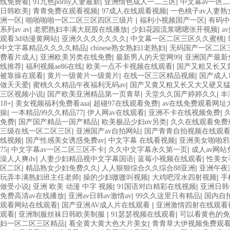
|
|
|
线免费看
91九色porny人妻最新
亚洲情色成人一二三区
中文幕av一区
|
|
|
日韩欧美
青青免费在观看视频
97成人在线观看视频
一色桃子av人妻熟
|
|
|
洲一区
啪啪啪啪一区二区三区四区三级片
福利小视频国产一区
有码中
|
|
|
系列av av
老肥熟妇丰满大屁股在线播放
少妇花园流浆嗯嗯张开视频
a
|
|
|
观看3d动漫黄网站
亚洲久久久久久久久
中文幕一区二区三区久久蜜桃
|
|
中文字幕精品久久久久精品
chinese熟女熟妇1老熟妇
无码国产一区二区
|
|
|
费看片成人
亚洲欧美另类在线免费
最新男人的天堂网99
亚洲国产最新免
|
|
|
线推荐
福利视频ae86在线
欧美一点不卡视频在线观看
国产又粗又长又
|
|
|
被靠操在观看
黄片一级黄片一级黄片
在线一区三区精品视频
国产成人
|
|
做天天爱
蜜桃久久精品午夜福利无码av
国产又黄又粗又长又大又硬又
|
|
|
三区视频小说
国产欧美亚洲精品第一页青草
天堂久久国产婷婷久久
丰
|
|
|
18+
美女视频福利免费看aaa
超碰97在线观看免费
av在线免费观看网址
|
|
|
|
操
一本精品99久久精品77
伊人网av在线观看
亚洲不卡在线视频免费
久
|
|
|
免费
国产国产精品一国产精品
欧美极品少妇αv另类
久久在线观看免费
|
|
三级在线一区二区三区
亚洲国产av自拍网站
国产青青自拍视频在线观
|
|
|
线视频
国产性感美女诱惑免费av
中文字幕 在线看视频
亚洲美女啪啪邪
|
|
|
75
中文字幕av一区二区三区不卡
久久中文字幕永久第一页
成人av网
|
|
|
澡人人爽dv
人妻少妇精品视中文字幕国语
蓝莓小视频在线观看
性美女
|
|
|
区二区
精品熟女少妇免费久久
人人狠狠综合久久综合88亚洲
亚洲午夜
|
|
|
玩弄丰满熟妇班主任老师
操的少妇嗷嗷叫视频
大鸡吧淫水四射视频
手
|
|
|
做受小说
亚洲 欧美 动漫 中字 视频
91国语对白精彩在线视频
亚洲日韩
|
|
|
免费高清av在线播放
亚洲av日韩av激情av
99久久这里只有精品
国内自
|
|
观看网站在线观看
国产亚洲AV成人片在线观看
亚洲激情四射在线观看
|
|
|
观看
亚洲制服丝袜日韩欧美制服
91瑟瑟视频在线观看
可以看黄色的免
|
|
妇一区二区三区精品
看全黄大黄大色大片美女
青青草大伊视频免费观