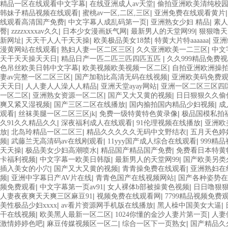
|
|
精品一区在线观看中文字幕
在线亚洲成人av天堂
偷拍亚洲欧美清纯校
|
|
韩妹子精品视频在线观看
蜜桃av一区,二区,三区
亚洲免费在线观看黄片
|
|
|
线观看高清国产免费
中文字幕人成乱码第一页
亚洲熟女少妇 精品
素
|
|
|
|
臀
zzzzxxxxav久久
日本少女漫画妖气网
最新男人的天堂网99
狠狠噜天
|
|
|
|
新网址
天天干人人干天天操
欧美极品美女18禁
特黄大片特aaaaaa
亚洲
|
|
|
漫黄网站在线观看
熟妇人妻一区二区三区
久久亚洲欧美一二三区
中文
|
|
天干天天操天天日
精品日产一匹二匹三匹四匹五匹
久久999精品免费
|
|
色吊丝欧美日韩中文字幕
欧美视频欧美视频一区二区
自拍亚洲欧洲操
|
|
妻av完整一区二区三区
国产加勒比高清无码在线视频
亚洲欧美码免费
|
|
|
天天日
人人妻人人澡人人精品
亚洲天堂ayay网站
亚洲一区二区三区四
|
|
|
一区二区
亚洲熟女资源一区二区
国产又大又黄的视频
日日狠狠久久偷
|
|
|
爽又紧又湿视频
国产三区二区在线播放
国内揄拍国内精品少妇视频
成
|
|
|
观看
丝袜美腿一区二区三区jk
免费一级特黄特色黄录像
极品国模私拍
|
|
|
久91久久精品久久
深夜福利成人在线观看
91伦理视频在线播放
亚洲欧
|
|
|
放
北岛玲精品一区二区三
精品久久久久久无码中文野结衣
五月天色婷
|
|
|
频
武藤兰无高清码av在线刚观看
11yyy国产成人综合在线观看
999精
|
|
|
天天操
极品美女少妇高潮喷水
精品国产精品国产免费
免费看日本特黄
|
|
|
卡福利视频
中文字幕一欧美日韩版
最新男人的天堂网99
国产欧美另类
|
|
|
插入美女的小穴
国产又大又黄的视频
青青操免费在线观看
亚洲熟妇在
|
|
|
频
亚洲中字幕日产AV片在线
青青色国产在线视频网站
国产各种姿势在
|
|
|
频免费观看
中文字幕第一页av91
女人裸体b部被操黄色视频
日日噜狠狠
|
|
人妻夜夜爽天天爽三区麻豆91
视频免费在线观看网
7799精品视频免费
|
|
|
美性极品少妇xxxx
av看片资源网手机版在线播放
黑人橾中国美女大逼
|
|
|
干在线视频
欧美黑人最新一区二区
1024你懂的金沙人妻片第一页
人妻
|
|
|
激情婷婷色吧
麻豆传媒视频区一区二
综合一区下一页熟女
国产精品久