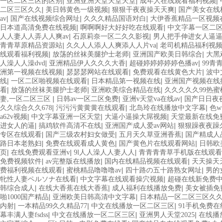
|
|
|
一区二区三区的区别
亚洲亚洲天堂天堂天堂
成年人在线观看福利视频
|
|
|
二区三区久久
美日韩黄色一级视频
狠狠干夜夜操天天爽
国产美女在线
|
|
|
av
国产在线视频综合网址
久久久精品国语对白
大伊香蕉精品一区视频
|
|
日本道高清免费在线视频
啊啊啊好大好好吃在线观看
中文字幕一区二
|
|
人人妻人人弄人人爽av
石原莉奈一区二久久影视
男人把手伸进女人逼
|
|
青青草原精品资源站
久久人人添人人爽添人人片va
老司机精品福利视
|
|
|
线观看福利视频
放荡的丝袜美腿护士老师
亚洲国产欧美日韩综合
大黑
|
|
|
人澡人人澡dvd
亚洲精品伊人久久久大香
超碰婷婷婷婷婷色播av
99青
|
|
|
洲第一视频在线视频
瑟瑟瑟网站在线观看
免费观看在线黄色大片
波中
|
|
|
线
一区二区啪视频在线观看
日本精品第一视频在线
亚洲国产视频在线
|
|
|
看
放荡的丝袜美腿护士老师
亚洲欧美综合精品在线
久久久久久99热蜜
|
|
|
妻,一区二区三区
日韩av一区二区免费
亚洲v天堂va在线av
国产日日夜
|
|
|
久久综合久久678
污污污黄黄黄在线观看
北岛玲在线播放中文字幕
色
|
|
|
a62v视频
中文字幕亚洲一区天堂
大逼小逼操大屌视频
天堂最新在线免
|
|
|
进女人的逼
搞鸡软件高清不在线
亚洲国产成人爱av网站
狠狠躁夜夜躁
|
|
|
专区在线观看
国产三级农村妇女做受
五月天久草亚洲香蕉
国产精成人
|
|
|
路日本老熟妇
免费在线观看成人黄色
国产黄色片在线观看网站
日韩欧
|
|
|
页
在线免费观看亚洲v
9l人人澡人人妻人人
青青青青草手机版在线观看
|
|
|
免费视频软件
av完整版在线播放
国内在线精品视频在线观看
天天操天
|
|
|
费福利视频在线观看
蜜桃精品噜噜噜av
四十路の五十路熟女网址
男的
|
|
牝性人妻ペルソナ在线看
中文字幕在线观看操穴视频
超碰在线新免费
|
|
|
韩综合成人
在线大香蕉在线大香蕉
成人福利在线播放免费
美女被插免
|
|
啪1000国产精品
亚洲欧美日韩高清中文字幕
日本精品一区二区三区久
|
|
|
内射
一本精品99久久精品77
中文在线播放一区二区三区
91手机免费
|
|
|
幕丰满人妻fsdss
中文在线播放一区二区三区
亚洲男人天堂2025
在线播放