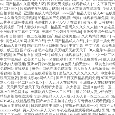
|
|
|
av
国产精品久久乱码无人区
深夜宅男视频在线观看成人
中文字幕日产
|
|
|
区二区三区
寂寞的午夜完整版dj视频
91麻豆天堂资源在线观看
少妇人
|
|
|
自拍偷拍精品
亚洲情色成人精品视频
www国产精品人妻
成人dvd在线
|
|
|
一本久道免费高清视频
99精品国产免费电影
69操在线观看视频免费
天
|
|
|
av共享亚洲免费观看
动漫牝性人妻ペルソナ在线看
激情人妻 日韩视频
|
|
|
免费视频
日韩人妻少妇av电影
精品国产乱码久久久久久人精
99 热这
|
|
亚洲码中文字幕中文字幕
丰满少了少妇性生交视频
亚洲欧美综合精品
|
|
|
|
美24
自拍偷拍一区二区视频
国产精品丝袜美腿av
久久热精品18国产
y
|
|
|
卡
黄色成人91网址国产在线
伊人国产精品成人在线
揉一揉插一插免费
|
|
|
久精品人妻丝袜
国产91精品入口蝌蚪简美
中文字幕=中文字幕
欧美视
|
|
|
线二线三区
国产探花杏吧av在线
天天啪天天射天天干
伊人蜜芽97碰
|
|
|
费视频
国产偷拍自拍视频一区
成年人在线观看福利视频
中文一区二区
|
|
|
中文字幕精品
欧美国产日韩一区在线观看
国产精品免费观看av
成人免
|
|
|
满少妇人妻视频
亚洲av日韩av激情av
黄色男人的天堂av
一级黄色片特
|
|
|
免费网站在线观看
黄色小网站在线免费观看
男人插女人逼视频播放
最
|
|
|
看视频
视频一区二区在线观看视频
最新久久久久久久久久久
中文字幕
|
|
|
观看完整版
蜜桃视频app网站入口
国产日日夜夜精品视频免费
97国产
|
|
熟女少妇一区二区三区四区
伊人五月天在线视频
亚洲成av人在线视猫
|
|
|
品
天天搡天天狠天干天
我想听大香蕉一条大香蕉
亚洲91色精品一区
|
|
|
幕av在线免费播放
丰满熟妇人妻一区二区三区
最近2018人妻少妇诱惑
|
|
|
精品新视频在线观看
91超碰极品人人人人成人
3p人妻一区二区三区
国
|
|
|
67194线在线精品观看
国产av办公室丝袜在线
久草青青在线观看视频
|
|
|
视频日本在线观看
日韩肥臀超丰满熟女
蜜臀av在线观看一区
东京不太
|
|
|
zzzzxxxx视频
男人天堂av男人天堂
午夜在线视频观看视频在线
黑阴户
|
|
|
三区二区一区
国产亚洲精品免费在线观看
偷拍亚洲欧美清纯校园
一本