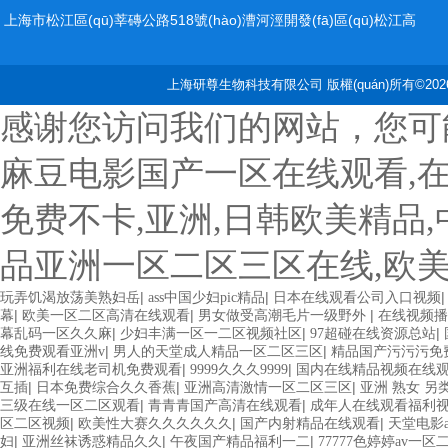
上海市松江區(qū)莘磚公路518號(hào)漕河涇開發(fā)區(qū)松江高
科技園2號(hào)樓
上海研尊生物科技有限公司 版權(quán)所有©2026
感谢您访问我们的网站，您可
麻豆电影国产一区在线观看,
免费不卡,亚洲,日韩欧美精品
品亚洲一区二区三区在线,欧
|
|
玩弄饥渴放荡美熟妇岳
ass中国少妇pic精品
日本在线观看公司入口视频
|
|
|
幕
欧美一区二区高清在线观看
男女做受高潮毛片一级野外
在线视频播
|
|
|
幕乱码一区久久麻
少妇丰满一区一二区视频社区
97超碰在线资源总站
|
|
线免费观看亚洲v
男人的天堂成人精品一区二区三区
精品国产污污污免
|
|
亚洲福利在线老司机免费观看
9999久久久9999
国内在线精品视频在线
|
|
|
互插
日本免费综合久久香蕉
亚洲高清激情一区二区三区
亚洲 熟女 另
|
|
三级在线一区二区观看
青青青国产高清在线观看
成年人在线观看福利
|
|
|
区二区视频
欧美性大赛久久久久久久
国产内射精品在线观看
天堂电影
|
|
|
妇
亚洲丝袜诱惑精品久久
午夜国产精品福利一二
77777色婷婷av一区