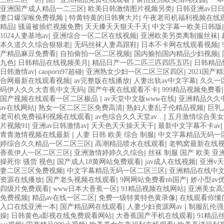
|
|
亚洲国产成人精品一二三区
欧美日韩激情图片视频另类
日韩亚洲av日
|
|
妻口爆深喉免费视频
特黄特黄的日韩爽大片
午夜老司机福利视频在线
|
|
|
精品
骚逼被插烂视频免费
天天搡天天狠天干天
中文字幕一欧美日韩版
|
|
|
1024人妻基地av
亚洲综合一区二区在线视频
亚洲欧美另类离制服丝袜
|
|
|
本久道久久综合狠狠老
无码丝袜人妻高跟鞋
日本不卡网在线观看视频
|
|
|
产精品麻豆免费看
自拍偷拍一区二区视频
国内揄拍国内精品少妇视频
|
|
|
九色
日韩精品在线视频美月
精品日产一匹二匹三匹四匹五匹
日韩精品
|
|
|
日韩激情av
caoporn97超碰
亚洲熟女少妇一区二区三区四区
2021国产
|
|
|
合网最新在线观看视频
av完整版在线播放
人妻出轨av中文字幕
久久一
|
|
码伊人久久大杳蕉中文无码
国产午夜在线观看不卡
999精品视频免费看
|
|
国产视频在线观看一区二区极品
av天堂中文版www在线
亚洲精品久久
|
|
|
av在线网站
熟女一区二区三区免费高清
熟妇人妻乱子伦精品视频
巨乳
|
|
老司机免费福利视频在线观看
av色综合久久天堂av…
五月激情综合美女
|
|
|
片视频91
亚洲av日韩激情av
天天色天天操天天干
最新中文字幕不卡av
|
|
青青激情视频在线最新
人妻 日韩 欧美 综合 制服
中文字幕精品无码一
|
|
婷综合久久精品一区二区三区
高潮精品喷水在线观看
老鸭窝最新在线
|
|
香蕉伊人一区二区三区
亚洲激情婷婷久久综合
丝袜 制服 国产 欧美 亚
|
|
|
操死你 骚货 视色
国产成人18黄网站免费观看
jav成人在线视频
亚洲v天
|
|
妻二区三区免费视频
中文字幕精品无码一区二区三区
亚洲精品在线中
|
|
|
资源在线播放
国产老头视频在线观看
9网网站免费看nb国产
娇小型av
|
|
|
四级片免费观看
www日本大香蕉一区
91精品视频在线网站
亚洲美女高
|
|
|
免费视频
精品av在线一区二区
免费一级特黄特色黄录像
在线观看你懂
|
|
|
入口在线亚洲一本
国产精品网在线观看
人妻少妇资源网av
制服乱伦强
|
|
|
操
日韩黄色a影视在线免费观看网站
大香蕉国产手机在线观看
91精品