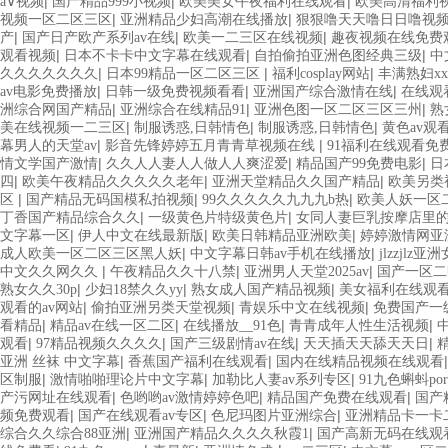
|
|
|
a∨视频
国产精品999小视频
欧美美女午夜福利在线观看
欧美高清福利
|
|
视频一区二区三区
亚洲精品少妇高潮在线播放
狠狠噜天天噜日日噜视
|
|
|
产
国产日产欧产系列av在线
欧美一二三区在线视频
趣夜视频在线免费
|
|
|
观看视频
日本不卡卡中文字幕在线观看
自拍偷拍亚洲色图经典三级
中
|
|
|
久久久久久久久
日本99精品一区二区三区
福利cosplay网站
丰满熟妇xx
|
|
|
av电影免费播放
日韩一级免费视频看看
亚洲国产综合激情在线
在线观
|
|
|
洲综合网国产精品
亚洲综合在线精品91
亚洲色图一区二区三区三州
熟
|
|
|
美在线视频一二三区
制服诱惑,日韩情色
制服诱惑,日韩情色
黄色av观
|
|
幕男人的天堂av
影音先锋婷婷五月青青草视频在线
91福利在线观看免
|
|
|
情文学国产激情
久久人人妻人人做人人爽涩爱
精品国产99免费电影
日
|
|
|
四
欧美午夜精品久久久久久老年
亚洲天堂精品久久国产精品
欧美另类
|
|
|
区
国产精品无码国模私拍视频
99久久久久久九九九b热
欧美人妖一区
|
|
丁香国产精品综合久久
一级黄色片特级黄色片
女同人妻巨乳按摩店里的
|
|
|
文字幕一区
伊人中文在线最新版
欧美日韩精品亚洲欧美
婷婷激情网亚
|
|
成人欧美一区二区三区黑人妖
中文字幕日韩av手机在线播放
jlzzjlz
|
|
|
中文久久网久久
午夜精品久久十八禁
亚洲男人天堂2025av
国产一区二
|
|
|
熟女久久30p
少妇18禁久久yy
熟女成人国产精品视频
美女福利在线观
|
|
|
观看的av网站
偷拍亚洲另类天堂视频
青娱乐中文在线视频
免费国产一
|
|
|
|
看精品
精品av在线一区二区
在线播放__91色
青青成年人性生活视频
|
|
|
|
观看
97精品视频久久久久
国产三级剧情av在线
天天插天天舔天天日
|
|
亚洲 丝袜 中文字幕
香蕉国产福利在线观看
国内在线精品视频在线观看
|
|
|
区制服
激情啪啪理论片中文字幕
加勒比人妻av系列专区
91九色蝌蚪po
|
|
|
产污网址在线观看
色哟哟av激情婷婷色吧
精品国产免费在线观看
国产
|
|
|
频免费观看
国产在线观看av专区
色尼玛图片亚洲综合
亚洲精品卡一卡
|
|
综合久久综合88亚洲
亚洲国产精品久久久久秋霞1
国产高新无码在线观