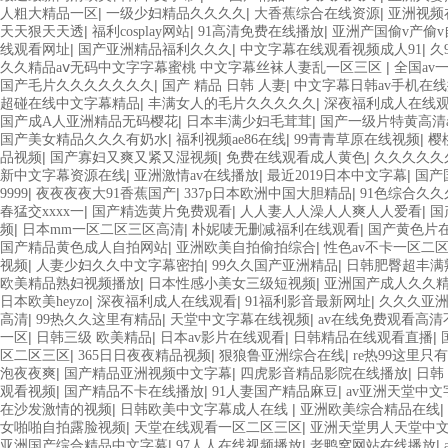
|
|
|
人粗大精品一区
一级少妇精品久久久久
大香蕉综合在线资源
亚洲视频
|
|
|
天天狠天天透
福利cosplay网站
91高清免费在线播放
亚洲产国偷v产偷v自
|
|
|
线观看网址
国产亚洲精品福利久久久
中文字幕在线观看视频成人91
久
|
久久精品aⅴ无码中文字字幕蜜桃 中文字幕丝袜人妻乱一区三区
全国av
|
|
国产毛片久久久久久久久
国产 精品 日韩 人妻
中文字幕日韩av手机在
|
|
超碰在线中文字幕精品
丰满女人的毛片久久久久久
深夜福利成人在线
|
|
国产成A人亚洲精品无码樱花
日本丰满少妇毛茸茸
国产一级片特黄高清aa
|
|
|
国产美女精品久久久有奶水
福利视频ae86在线
99青青草原在线视频
樱
|
|
|
品视频
国产寡妇又爽又紧又湿视频
免费在线观看成人黄色
久久久久久
|
|
|
新中文字幕资源在线
亚洲激情av在线播放
最近2019日本中文字幕
国产
|
|
|
9999
夜夜夜夜大91香蕉国产
337p日本欧洲中国大胆精品
91色综合久
|
|
|
春猛交xxxx一
国产精选黄片免费观看
人人妻人人澡人人爽人人爱看
国
|
|
|
频
日本mm一区二区三区高清
朴妮唛无删减福利在线观看
国产黄色片
|
|
国产精品黄色成人自拍网站
亚洲欧美自拍偷拍综合
性色av不卡一区二
|
|
|
视频
人妻少妇久久中文字幕密拍
99久久国产亚洲精品
日韩肥臀超丰满
|
|
欧美精品熟妇视频播放
日本性感小美女三级短视频
亚洲国产成人久久
|
|
|
日本欧美heyzo
深夜福利成人在线观看
91福利影音最新网址
久久久亚洲
|
|
|
高清
99热久久这里有精品
天堂中文字幕在线视频
av在线免费观看高清
|
|
|
|
一区
日韩三级 欧美精品
日本av影片在线观看
日韩精品在线观看直播
|
|
|
区二区三区
365日日夜夜精品视频
狠狼鲁亚洲综合在线
re热99这里只
|
|
|
泡夜夜爽
国产精品亚洲视频中文字幕
四虎影音精品影院在线播放
日韩
|
|
|
观看视频
国产精品不卡在线播放
91人妻国产精品麻豆
av亚洲天堂中文
|
|
|
在沙发激情的视频
日韩欧美中文字幕成人在线
亚洲欧美综合精品在线
|
|
女啪啪自拍露脸视频
天堂在线观看一区二区三区
亚洲天堂男人天堂中
|
|
|
亚洲国产综合精品中文字幕
97人人在线视频播放
老鸭窝网站在线播放