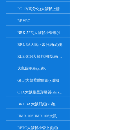
PC-12(高分化)大鼠腎上腺嗜鉻細(xì)胞瘤細(xì)胞(高分化)
RBVEC
NRK-52E(大鼠腎小管導(dǎo)管上皮細(xì)胞)
BRL 3A大鼠正常肝細(xì)胞
RLE-6TN大鼠肺泡Ⅱ型細(xì)胞
大鼠回腸細(xì)胞
GH3(大鼠垂體瘤細(xì)胞)
CTX大鼠腦星形膠質(zhì)細(xì)胞
BRL 3A 大鼠肝細(xì)胞
UMR-106UMR-106大鼠骨肉瘤細(xì)胞
RPTC大鼠腎小管上皮細(xì)胞