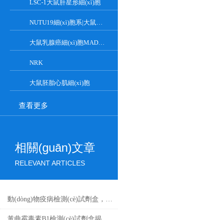
LSC-1大鼠肝星形細(xì)胞
NUTU19細(xì)胞系|大鼠卵巢癌細(xì)胞
大鼠乳腺癌細(xì)胞MADB106
NRK
大鼠胚胎心肌細(xì)胞
查看更多
相關(guān)文章
RELEVANT ARTICLES
動(dòng)物疫病檢測(cè)試劑盒，你了解多少？
黃曲霉毒素B1檢測(cè)試劑盒揭秘！精準(zhǔn)鎖定隱患