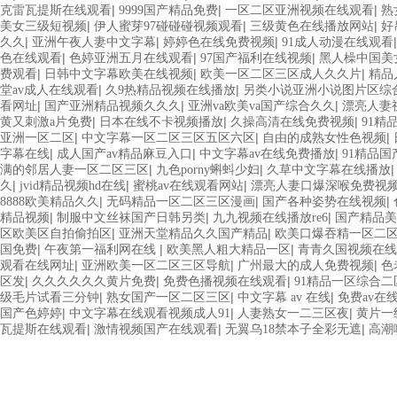
|
|
|
克雷瓦提斯在线观看
9999国产精品免费
一区二区亚洲视频在线观看
熟
|
|
|
美女三级短视频
伊人蜜芽97碰碰碰视频观看
三级黄色在线播放网站
好
|
|
|
久久
亚洲午夜人妻中文字幕
婷婷色在线免费视频
91成人动漫在线观看
|
|
|
色在线观看
色婷亚洲五月在线观看
97国产福利在线视频
黑人橾中国美
|
|
|
费观看
日韩中文字幕欧美在线视频
欧美一区二区三区成人久久片
精品
|
|
堂av成人在线观看
久9热精品视频在线播放
另类小说亚洲小说图片区综
|
|
|
看网址
国产亚洲精品视频久久久
亚洲va欧美va国产综合久久
漂亮人妻
|
|
|
黄又刺激a片免费
日本在线不卡视频播放
久操高清在线免费视频
91精
|
|
|
亚洲一区二区
中文字幕一区二区三区五区六区
自由的成熟女性色视频
|
|
|
字幕在线
成人国产av精品麻豆入口
中文字幕av在线免费播放
91精品
|
|
满的邻居人妻一区二区三区
九色porny蝌蚪少妇
久草中文字幕在线播放
|
|
|
久
jvid精品视频hd在线
蜜桃av在线观看网站
漂亮人妻口爆深喉免费视
|
|
|
8888欧美精品久久
无码精品一区二区三区漫画
国产各种姿势在线视频
|
|
|
精品视频
制服中文丝袜国产日韩另类
九九视频在线播放re6
国产精品美
|
|
区欧美区自拍偷拍区
亚洲天堂精品久久国产精品
欧美口爆吞精一区二
|
|
|
国免费
午夜第一福利网在线
欧美黑人粗大精品一区
青青久国视频在线
|
|
|
观看在线网址
亚洲欧美一区二区三区导航
广州最大的成人免费视频
色
|
|
|
区发
久久久久久久黄片免费
免费色播视频在线观看
91精品一区综合
|
|
|
级毛片试看三分钟
熟女国产一区二区三区
中文字幕 av 在线
免费av在
|
|
|
国产色婷婷
中文字幕在线观看视频成人91
人妻熟女一二三区夜
黄片一
|
|
|
瓦提斯在线观看
激情视频国产在线观看
无翼乌18禁本子全彩无遮
高潮