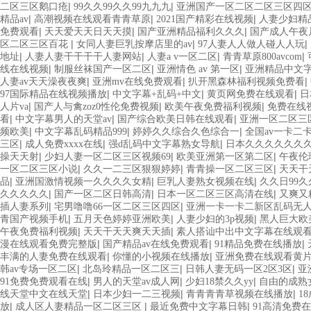
|
|
二区三区鹅口疮
99久久99久久99九九九
亚洲国产一区二区二区三区四
|
|
|
精品av
高潮视频在线观看青青草原
2021国产精彩在线视频
人妻少妇精
|
|
|
免费观看
天天爱天天日天天摸
国产亚洲精品福利久久久
国产成人午夜
|
|
|
区二区三区百花
女同人妻巨乳按摩店里的av
97人妻人人做人碰人人玩
|
|
|
|
地址
人妻人妻干干干干人妻网站
人妻a v一区二区
青青草原800avcom
|
|
|
线在线视频
制服丝袜国产一区二区
亚洲情色 av 第一区
亚洲精品中文
|
|
|
人妻av天天澡夜夜爽
亚洲mv在线免费观看
扒开黑森林福利视频免费看
|
|
|
97国际精品在线视频播放
中文字幕+乱码+中文
黄页网免费在线观看
日
|
|
|
人片va
国产人与禽zoz0性伦免费视频
欧美午夜免费福利视频
免费在线
|
|
|
看
中文字幕男人的天堂av
国产综合欧美日韩在线观看
亚洲一区二区三
|
|
|
频欧美
中文字幕乱码精品999
婷婷久久综合久色综合一
全国av一卡二
|
|
|
三区
成人免费xxxx在线
强d乱码中文字幕熟女导航
日本久久久久久久
|
|
|
操天天射
少妇人妻一区二区三区视频69
欧美亚洲第一区第二区
午夜伦
|
|
|
一区二区三区小说
久久一二三区狠狠婷婷
青青操一区二区三区
天天干
|
|
|
品
亚洲国激情视频一久久久久女精
巨乳人妻熟女视频在线
久久日99
|
|
|
久久久久久
国产一区二区日韩高清
日本一区二区三区高清在线
又爽又
|
|
插人妻系列
宅男噜噜66一区二区三区四区
亚洲一卡一卡二新区乱码无
|
|
|
青国产视频手机
五月天色婷婷亚洲欧美
人妻少妇的3p视频
黑人巨大欧
|
|
午夜免费福利视频
天天干天天爽天天插
素人搭讪中出中文字幕在线观
|
|
|
漫在线观看免费完整版
国产精品av在线免费观看
91精品免费在线播放
|
|
丰满的人妻免费在线观看
你懂的小视频在线播放
亚洲免费在线观看黄
|
|
|
韩av专场一区二区
北岛玲精品一区二区三
日韩人妻无码一区2区3区
亚
|
|
|
91免费免费观看在线
男人的天堂av成人网
少妇18禁久久yy
自由的成熟
|
|
|
线天堂中文在线天堂
日本少妇一二三视频
青青青青草视频在线播放
1
|
|
|
放
成人区人妻精品一区二区三区
最近免费中文字幕日韩
91高清免费