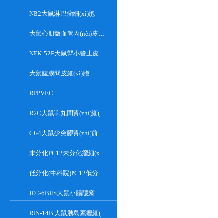
NB2大鼠淋巴瘤細(xì)胞
大鼠心肌微血管內(nèi)皮細(xì)胞
NEK-52E大鼠腎小管上皮細(xì)胞
大鼠腹膜間皮細(xì)胞
RPPVEC
R2C大鼠睪丸間質(zhì)細(xì)胞
CG4大鼠少突膠質(zhì)前體細(xì)胞
未分化PC12未分化瘤細(xì)胞大鼠腎上腺嗜鉻細(xì)胞
低分化(中科院)PC12低分化(中科院)瘤細(xì)胞大鼠腎上腺嗜鉻細(xì)胞
IEC-6BHS大鼠小腸隱窩上皮細(xì)胞
RIN-14B 大鼠胰島素瘤細(xì)胞系