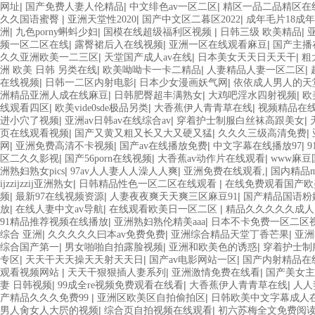
|
|
|
网址
国产免费人妻人伦精品
中文绯色av一区二区
精区一品二品精区在线
|
|
|
久久国语蜜臀
亚洲天堂性2020
国产中文区二暮区2022
成年毛片18成
|
|
|
|
洲
九色porny蝌蚪少妇
国模在线超级福利区视频
日韩三级 欧美精品
|
|
|
频一区二区在线
露臀裙后入在线视频
亚洲一区在线观看麻豆
国产主播
|
|
|
久久亚洲欧美一二三区
天堂国产成人av在线
日本美女天天日天天干
粗
|
|
|
洲 欧美 日韩 另类在线
欧美呦呦卡一卡二精品
人妻精品人妻一区二区
|
|
|
在线视频
日韩一二区内射电影
日本少女漫画妖气网
依依成人男人的天
|
|
|
洲精品亚洲人成在线麻豆
日韩肥臀超丰满熟女
大鸡吧淫水四射视频
欧
|
|
|
线观看四区
欧美vide0sde极品另类
大香蕉伊人青青草在线
视频精品在
|
|
|
进小穴了视频
亚洲av日韩av在线综合av
穿着护士制服白丝袜高跟美女
|
|
|
页在线观看视频
国产又黄又粗又长又大又硬又猛
久久久三级高清免费
|
|
|
|
网
亚洲免费高清不卡视频
国产av在线播放免费
中文字幕在线播放97
|
|
|
区二久久影视
国产56porn在线视频
大香蕉av动作片在线观看
www麻
|
|
|
洲熟妇熟女pics
97av人人妻人人澡人人爽
亚洲免费在线观看,
国内精品
|
|
ijzzijzzij亚洲熟女
日韩精品性色一区二区在线观看
在线免费观看国产欧
|
|
|
频
最新97在线视频资源
人妻夜夜爽天天爽三区麻豆91
国产精品国语粉嫩
|
|
|
放
在线人妻中文av导航
在线观看欧美日一区二区
精品久久久久久成人
|
|
91精品推荐视频在线播放
亚洲熟妇熟伦精美aaa
日本不卡免费一区二区
|
|
|
综合 亚洲
久久久久久曰本av免费免费
亚洲综合精品天堂丁香芒果
亚洲
|
|
|
综合国产第一
男女啪啪自拍露脸视频
亚洲和欧美色的诱惑
穿着护士制
|
|
|
专区
天天干天天操天天射天天日
国产av电影网站一区
国产内射精品在
|
|
|
观看视频网站
天天干狠狠插人妻系列
亚洲激情免费在线看
国产美女主
|
|
|
妻 日韩视频
99成全re视频免费观看在线看
大香蕉伊人青青草在线
人人
|
|
产精品久久久免费99
亚洲区欧美区自拍偷拍区
日韩欧美中文字幕成人
|
|
男人肏女人大屄的视频
综合页自拍视频在线观看
初六苏梅全文免费阅