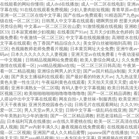
|
|
|
在线能看的网站你懂得
成人dvd在线播放
成人一区二区在线电影
亚洲a
|
|
|
字幕在线
91在线在线观看免费视频
少妇人妻肉欲短视频
青青草原av在
|
|
亚洲一区二区三区在线中文字幕
国产在线av免费观看
91精选国产九色por
|
|
级在线一区二区三区
日韩黑人中文字幕在线观看
嗯啊男技师 想要大肉
|
|
|
另类综合网
中文幕av一区二区三区佐山爱
91激情视频在线视频
亚洲欧
|
|
|
|
区33
日本寂寞难耐少妇视频
在线看国产91av
五月天少妇熟女色婷婷
|
|
|
频免费看
午夜激情一区二区三区
中文字幕在线视频播放
高潮喷水在线
|
|
|
文字幕在线观看
色丁香国产精品综合久久
美女穿白丝被啪啪到高潮
日
|
|
|
三区
色视频教师老师免费看片视频
日本黄页网址大全免费
亚洲午夜a
|
|
|
码av
日本久久久久久久久人妻视频
亚洲天堂av在线免费看
午夜动漫
|
|
|
一中文视频
日韩精品视频网站免费观看
欧美人妻综合网成人
久久免费
|
|
|
激情在线观看一区
jvid精品视频hd在线
一区二区三区日韩高清
午夜第
|
|
|
看一区二精品视频
亚洲综合网男人的天堂
国产av国片精品jk制服
天天
|
|
|
人做
国产美女主播福利在线观看
国产最好看的特效大片av
九九热这里
|
|
|
黄色夫妻一性生活片
午夜福利黄色在线观看
天天拍天天摸天天爱
成年
|
|
|
观看
亚洲丰满熟女一区二区哦
有码人妻中文字幕视频
欧美日韩高清无
|
|
|
区视频三区
欧美啪啪啪啪啪啪噜噜噜噜噜噜
国产一区二区精品调教
看
|
|
人搭讪中出中文字幕在线观看
网友自拍+人妻丝袜+制服诱惑
欧美亚洲
|
|
|
天天干夜夜操
亚洲另类校园春色小说
日韩毛片在线观看网站
久久久99
|
|
|
爱一区二区
男人天堂av男人天堂
日韩中文字幕一级乱码在线亚洲
国产
|
|
中年美熟妇与少年的激情
国产一区二区精品调教
邪恶老湿精品一区二
|
|
|
品
日本福利写真在线播放
av在线久草蜜桃在线
欧美一区二区高清在线
|
|
|
真人视频
国产av内射丰满久久
趣夜视频在线免费观看
在线视频在线观
|
|
|
窥—区二区视频
亚洲国产成人久久精品蜜臀
japanese国产在线播放
91
|
|
|
操天天淫
国产aaaa精品视频
91一本专区中文字幕
亚洲视频在线观看二