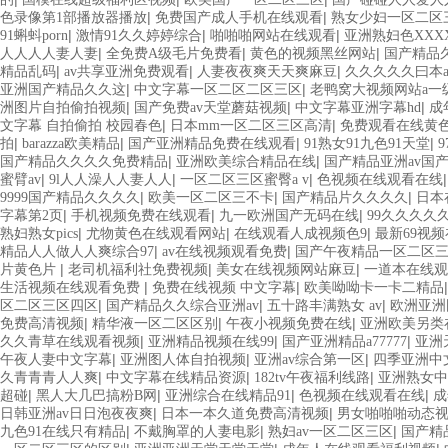
|
|
色录像第1部播放器播放
免费国产成人手机在线观看
熟女少妇一区二区
|
|
|
91蝌蚪porn
激情91久久婷婷综合
啪啪啪网站在线观看
亚洲熟妇色XXX
|
|
|
人人人人妻人妻
全免费A级毛片免费看
黄色的视频黑丝网站
国产精品
|
|
|
精品乱码
av共享亚洲免费观看
人妻夜夜爽天天爽麻豆
久久久久久曰本a
|
|
亚洲国产精品久久这
中文字幕一区二区二区三区
老鸭窝大视频网站a一
|
|
|
洲图片自拍偷拍视频
国产免费av天堂蘑菇视频
中文字幕亚洲字幕hd
成
|
|
文字幕 自拍偷拍 校园春色
日本mm一区二区三区高清
免费观看在线黄
|
|
|
|
拍
barazza欧美精品
国产亚洲精品免费在线观看
91熟女91九色91天堂
|
|
国产精品久久久久免费精品
亚洲欧美综合精品在线
国产精品亚洲av国
|
|
|
蜜臂av
9l人人澡人人妻人人
一区二区三区蜜臀a v
色视频在线观看在线
|
|
|
9999国产精品久久久久
欧美一区二区三不卡
国产精品片久久久久
日本
|
|
|
字幕第2页
手机视频免费在线观看
九一欧洲国产无码在线
99久久久久
|
|
|
熟妇熟女pics
尤物黄色在线观看网站
在线观看人成视频色9
最新69视
|
|
精品人人做人人爽综合97
av在线视频观看免费
国产午夜精品一区二区
|
|
|
片黄色片
老司机福利社免费视频
美女在线视频网站麻豆
一道本在线观
|
|
生活视频在线观看免费
免费在线视频 中文字幕
欧美呦呦卡一卡二精品
|
|
|
区二区三区四区
国产精品久久综合亚洲av
五十路丰满熟女 av
欧洲亚洲
|
|
|
免费高清视频
精华液一区二区区别
午夜小视频免费在线
亚洲欧美另类
|
|
|
久久青草在线观看视频
亚洲精品视频在线99
国产亚洲精品a77777
亚洲
|
|
|
午夜人妻中文字幕
亚洲图人体自拍视频
亚洲av综合第一区
四季亚洲中文
|
|
|
久青青青人人爽
中文字幕在线精品资源
182tv午夜福利线路
亚洲熟女中
|
|
|
|
超碰
黑人大几巴搞粉B网
亚洲综合在线精品91
色视频在线观看在线
成
|
|
日韩亚洲av日日泡夜夜爽
日本一本久道免费高清视频
男女啪啪啪动态
|
|
|
九色91在线只有精品
不戴胸罩的人妻电影
熟妇av一区二区三区
国产精