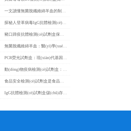
一文讀懂無菌脫纖維綿羊血的制備工藝
探秘人登革病毒IgG抗體檢測(cè)試劑盒：科學(xué)守護(hù)健康防線
豬口蹄疫抗體檢測(cè)試劑盒保障畜牧業(yè)健康發(fā)展的重要工具
無菌脫纖維綿羊血：醫(yī)學(xué)奧秘大揭秘！
PCR熒光試劑盒：現(xiàn)代基因檢測(cè)的得力助手
動(dòng)物疫病檢測(cè)試劑盒：守護(hù)畜牧業(yè)健康
食品安全檢測(cè)試劑盒是食品安全領(lǐng)域的重要工具
IgG抗體檢測(cè)試劑盒儲(chǔ)存條件與有效期管理