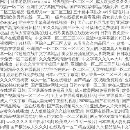
|
|
|
网址
日本老熟妇bbwwbbww
经典视频一区二区三区
成人欧美久久久久
|
|
|
视频一区二区
亚洲中文字幕国产网站
国产深夜福利精品视频列表
色噜
|
|
|
二区三区精品
性色蜜月av一区二区三区
五十路丰满熟女 av
91国语对
|
|
亚洲欧美另类在线一区二区
一级片在线视频免费看视频
男女真人牲交a
|
|
|
条麻妃av
亚洲中文字幕高清在线视频一区
国产av勒死巨乳美女
亚洲激
|
|
|
国产高清欧美日韩精品
91久久精品国产亚洲av
91福利色免费观看
国产
|
|
|
极品
无码大荫蒂视频在线
在线欧美视频在线观看不卡
日韩午夜免费av.
|
|
毛片在线观看网站
中文字幕一区二区三区5656
最近中文字幕版2019日
|
|
|
视频网址
91精品一区综合二区三区人妻
91青青久久精品国产77
欧美一
|
|
视频在线观看
亚洲国产一区二区二区三区四区
女人的小鸡鸡真人免费
|
|
|
幕一区
97超碰在线中文字幕精品
美女扒开骚逼被男人拿鸡鸡操
日韩欧
|
|
|
卡免费一区二区视频
久久免费高清激情视频
中文字幕久久久aⅴ大片
色
|
|
|
线播放
超碰久久青青青青操国产精品
亚洲欧美一区二区三区导航
在线
|
|
亚洲精品久久在线视频
77777色婷婷av一区二区三
天堂在线观看一区二
|
|
|
|
口
婷婷色在线免费视频
日本a v中文字幕网
92大香蕉一区二区三区
亚
|
|
|
久久久99蜜桃夜
成人一区二区在线电影
国产精品午夜视频免费观看
亚
|
|
|
级农村妇女做受
国产亚洲av网址大全
日韩av专场一区二区
伊在人亚洲
|
|
|
在线观看 日韩
天堂最新在线免费看电影
成人欧美网站免费直接看
欧美
|
|
国产视频播放一区二区三区
五月天在线观看视频精品
手机在线看国产
|
|
|
成人 中文字幕
精品人妻无码午夜福利视频
2020精品国产在现线看
国产
|
|
产精品网站一区在线观看
国产美女视频网久久69
亚洲成av人片天堂网
|
|
av黄色在线播放
人人狠狠综合久久综合88亚洲
偷玩朋友熟睡人妻2韩国
|
|
91精品视频在线网站
黑人巨大欧美一区二区视频
两人在沙发激情的视
|
|
|
看
ww久久久久国产喷水18禁
欧美成人性生活一级片
日本丰满人妻免
|
|
|
内谢
国产极品成人久久久
在线观看一区二精品视频
久久精品乱码中文