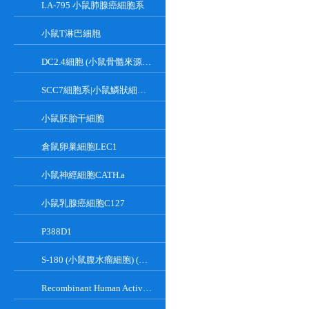
LA-795 小鼠肺腺癌細胞系
小鼠T淋巴細胞
DC2.4細胞 (小鼠骨髓來源樹突狀細胞)
SCC7細胞系|小鼠鱗狀細胞癌細胞
小鼠胚胎干細胞
倉鼠卵巢細胞LEC1
小鼠神經細胞CATH.a
小鼠乳腺癌細胞C127
P388D1
S-180 (小鼠腹水瘤細胞) (種屬鑒定正確)
Recombinant Human Active Focal Adhesion Kinase