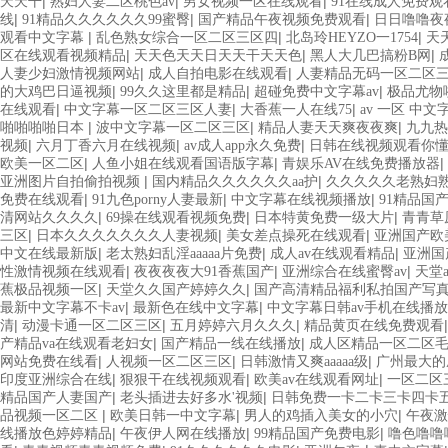
|
|
|
天天干
熟妇人妻二区桃色av
男女视频一区在线观看
91在线成人免费观
|
|
|
线
91精品久久久久久久99蜜臀
国产精品午夜视频免费观看
日日噜噜夜
|
|
|
观看中文字幕
乱色熟女综合一区二区三区四
北岛玲HEYZO一1754
天
|
|
|
区在线观看视频精品
天天色天天日天天干天天色
黑人大几巴搞粉B网
|
|
人妻少妇激情视频网站
成人自拍电影在线观看
人妻精品无码一区二区
|
|
|
的大鸡巴日逼视频
99久久这里都是精品
超碰免费中文字幕av
极品尤物
|
|
|
在线观看
中文字幕一区二区三区人妻
大香蕉一人在线75
av 一区 中文
|
|
|
啪啪啪啪日本
波中文字幕一区二区三区
精品人妻天天爽夜夜爽
九九热
|
|
|
视频
六月丁香六月在线视频
av成人app永久免费
日韩在线视频观看你
|
|
|
欧美一区二区
人鱼小姐在线观看国语版字幕
青娱乐AV在线免费播放器
|
|
亚洲图片自拍偷拍视频
国内精品久久久久久久aa护
久久久久久老熟妇
|
|
|
免费在线观看
91九色porny人妻最新
中文字幕在线视频播放
91精品国
|
|
|
清网站久久久久
69操在线观看视频免费
日本特黄免费一级大片
青青草
|
|
|
三区
日本久久久久久久久人妻视频
美女差点操死在线观看
亚洲国产欧
|
|
|
中文在线最新版
老太熟妇乱淫aaaaa片免费
成人av在线观看精品
亚洲国
|
|
|
性激情视频在线观看
夜夜夜夜大91香蕉国产
亚洲综合在线蜜臀av
天堂
|
|
蕉极品视频一区
天堂久久国产婷婷久久
国产高清精品福利私拍国产写
|
|
最新中文字幕不卡av
最新色在线中文字幕
中文字幕日韩av手机在线播放
|
|
|
清
动漫卡通一区二区三区
五月婷婷六月久久久
精品黄页在线免费观看
|
|
产精品va在线观看老妇女
国产精品一线在线播放
成人区精品一区二区
|
|
|
网站免费在线看
人视频一区二区三区
日韩激情又爽aaaaa级
广州最大的
|
|
|
印度亚洲综合在线
狠狠干在线视频观看
欧美av在线观看网址
一区二区
|
|
精品国产人妻国产
老头插进去好多水'视频
日韩免费一卡二卡三卡四卡
|
|
|
品视频一区二区
欧美日韩一中文字幕
男人的鸡插入美女的小穴
午夜激
|
|
|
线播放色婷婷精品
午夜伊人网在线播放
99精品国产免费电影
噜色噜噜