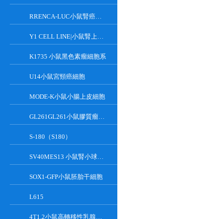
RRENCA-LUC小鼠腎癌細胞LUC轉染株
Y1 CELL LINE|小鼠腎上腺皮質瘤細胞
K1735 小鼠黑色素瘤細胞系
U14小鼠宮頸癌細胞
MODE-K小鼠小腸上皮細胞
GL261GL261小鼠膠質瘤細胞
S-180（S180）
SV40MES13 小鼠腎小球系膜細胞
SOX1-GFP小鼠胚胎干細胞
L615
4T1.2小鼠高轉移性乳腺癌細胞