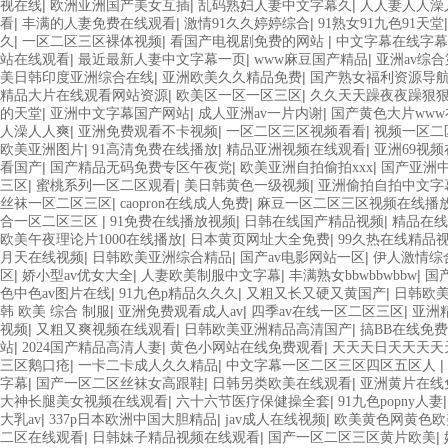
|
|
|
视在线
欧洲亚洲国产美女互插
乱码熟妇人妻中文字幕久
人人妻人人澡人
|
|
|
看
丰满的人妻免费在线观看
激情91久久婷婷综合
91熟女91九色91天堂
|
|
|
久
一区二区三区裸体视频
看国产电视剧免费的网站
中文字幕在线字幕
|
|
|
站在线观看
最近最新人妻中文字幕一页
www麻豆国产精品
亚洲av综
|
|
美日韩印度亚洲综合在线
亚洲欧美久久精品免费
国产熟女福利资源导
|
|
精品大片在线观看网站资源
欧美区一区一区三区
久久天天躁夜夜躁狠
|
|
|
的天堂
亚洲中文字幕国产网站
成人亚洲av一片内谢
国产黄色大片ww
|
|
|
人澡人人爽
亚洲免费观看不卡视频
一区二区三区视频看看
视频一区二
|
|
|
欧美亚洲图片
91高清免费在线播放
精品亚洲视频在线观看
亚洲69视
|
|
|
看国产
国产精品无码免费专区午夜党
欧美亚洲自拍偷拍xxx
国产亚洲
|
|
|
三区
蜜桃系列一区二区观看
美日韩黄色一级视频
亚洲偷拍自拍中文字
|
|
丝袜一区二区三区
caopron在线成人免费
麻豆一区二区三区视频在线播
|
|
|
合一区二区三区
91免费在线播放视频
日韩在线国产精品视频
精品在线
|
|
欧美午夜理论片1000在线播放
日本黄页网址大全免费
99久热在线精品
|
|
|
月天在线视频
日韩欧美亚洲综合精品
国产av电影网站一区
伊人激情综
|
|
|
|
区
娇小型av优女大全
人妻欧美制服中文字幕
丰满熟女bbwbbwbbw
国
|
|
|
色中色av图片在线
91九色p精品久久久
又粗又长又硬又黄国产
日韩欧
|
|
|
韩 欧美 综合 制服
亚洲免费观看成人av
四季av在线一区二区三区
亚洲
|
|
|
视频
又粗又爽视频在线观看
日韩欧美亚洲精品高清国产
搞BB在线免
|
|
|
站
2024国产精品高清人妻
黄色小网站在线免费观看
天天天日天天天天
|
|
|
三区鹅口疮
一卡二卡成人久久精品
中文字幕一区二区三区四区五区人
|
|
|
字幕
国产一区二区丝袜女高跟鞋
日韩另类欧美在线观看
亚洲黄片在线
|
|
大神长腿美女视频在线观看
六十六节医疗保健操全套
91九色popny人妻
|
|
|
大乳av
337p日本欧洲中国大胆精品
jav成人在线视频
欧美黄色网黄色欧
|
|
|
二区在线观看
日韩妹子精品视频在线观看
国产一区二区三区黄片欧美