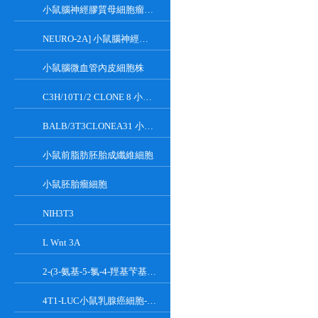
小鼠腦神經膠質母細胞瘤瘤株
NEURO-2A] 小鼠腦神經瘤細胞
小鼠腦微血管內皮細胞株
C3H/10T1/2 CLONE 8 小鼠胚胎成纖維細胞系
BALB/3T3CLONEA31 小鼠胚胎成纖維細胞
小鼠前脂肪胚胎成纖維細胞
小鼠胚胎瘤細胞
NIH3T3
L Wnt 3A
2-(3-氨基-5-氯-4-羥基芐基)-1H-異吲哚-1,3(2H)-二酮
4T1-LUC小鼠乳腺癌細胞-熒光素酶標記