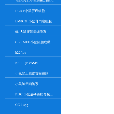
WEHI-231小鼠B淋巴懸浮細胞系
HCA-F小鼠肝癌細胞
LM8C3H小鼠骨肉瘤細胞
9L 大鼠膠質瘤細胞系
CF-1 MEF 小鼠胚胎成纖維細胞系
h22/luc
NS-1 （P3/NSI/1-
小鼠腎上腺皮質瘤細胞
小鼠肺癌細胞系
PT67 小鼠逆轉錄病毒包裝細胞系
GC-1 spg