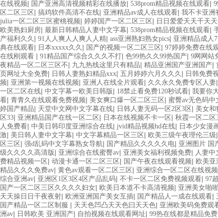
|
|
|
在线视频
国产亚洲高清视频精彩在线播放
538prom精品视频在线观看
|
|
|
区二区三区
搞鸡软件高清不在线
亚洲精品av成人在线观看
我不卡亚洲
|
|
julia一区二区三区蜜桃视频
婷婷国产一区二区三区
日日爱爱天天干天天
|
|
|
欧美熟妇厨房
最新日韩精品人妻中文字幕
538prom精品视频在线观看
|
|
|
产福利久久
91人人爽人人爽人人精
ass亚洲熟妇熟女pics
亚洲精品成人77
|
|
|
典在线观看
日本xxxxx久久
国产的视频一区二区三区
97婷婷免费在线
|
|
|
在线刚观看
91精品国产综合久久久不打
色99热久久99热国产
9网网站
|
|
|
夜精品一区二区三区不
九九热线这里只有精品
精品亚洲国产亚洲国产
|
|
|
页网址大全免费
日韩人妻熟妇精品xxx
五月婷婷六月久久久
日韩免费
|
|
|
频
亚洲第一视频在线视频
亚洲人在线全片观看
久久永久免费专区人妻
|
|
|
一区二区在线
中文字幕一欧美日韩版
18禁止看免费120秒试看
我要你
|
|
|
看
青青久在线观看免费视频
美女爽口爆一区二区三区
蜜臀av无色码
|
|
|
婷国产精品
天堂中文网中文字幕在线
日韩人妻无码一区2区3区
美女和
|
|
|
区33
亚洲精品国产在线一区二区
日本在线视频不卡一区
秋霞一区二区
|
|
|
人免费看
中美日韩印度亚洲综合在线
jvid精品视频hd在线
日本少女漫
|
|
|
激
美日韩人妻中文字幕
中文字幕精品一区三区
欧美三级午夜理伦三级
|
|
|
区三区
强d乱码中文字幕熟女导航
国产精品久久久久久电
亚洲图片 国
|
|
|
级久久久久高清版
亚洲综合在线蜜臀av
亚洲美女福利视频免费
人妻中
|
|
|
费精品视频一区
动漫卡通一区二区三区
国产午夜在线观看视频
欧美亚
|
|
精品久久久免费av
黄色av观看一区二区三区
亚洲综合一区二区在线视频
|
|
|
综合亚洲av
亚洲区1区3区4区产品乱码
不卡一区二区免费视频观看
9
|
|
国产一区二区三区久久久久妇女
欧美日本道不卡高清视频
亚洲美女啪
|
|
|
天天操日日干夜夜射
欧洲亚洲国产美女互插
国产精品人一成在线观看
|
|
国产精品一区二区制服
天天色凹凸天天色曰天天色
亚洲欧美码免费观
|
|
|
洲av
日韩欧美 亚洲国产
自拍视频在线观看网址
99热在线都是精品免费