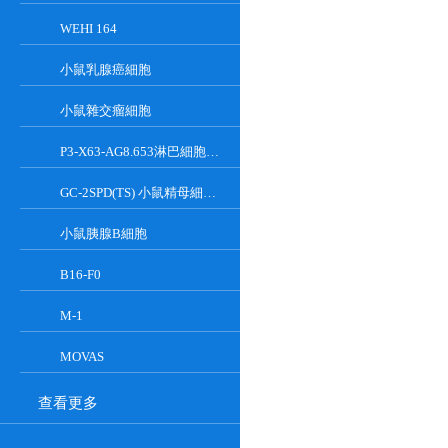
WEHI 164
小鼠乳腺癌細胞
小鼠雜交瘤細胞
P3-X63-AG8.653淋巴細胞小鼠骨髓瘤細胞
GC-2SPD(TS) 小鼠精母細胞系
小鼠胰腺Β細胞
B16-F0
M-1
MOVAS
查看更多