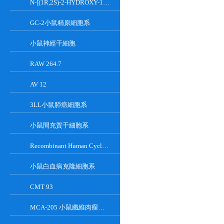
N-[(1R,2S)-2-HYDROXY-1-HYDROXYMETHYL-2-(2-TRIDECYL-1-CYCLOPROPENYL)ETHYL]OCT;GT-11
GC-2小鼠精原細胞系
小鼠神經干細胞
RAW 264.7
AV 12
3LL小鼠肺癌細胞系
小鼠間充質干細胞系
Recombinant Human Cyclin-Dependent Kinase Inhibitor 2A
小鼠白血病克隆細胞系
CMT 93
MCA-205 小鼠纖維肉瘤細胞系