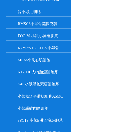
腎小球足細胞
BMSCS小鼠骨髓間充質干細胞
EOC 20 小鼠小神經膠質細胞系
K7M2WT CELLS:小鼠骨肉瘤成骨細胞系
MCM小鼠心肌細胞
NT2-D1 人畸胎瘤細胞系
S91 小鼠黑色素瘤細胞系
小鼠氣道平滑肌細胞ASMC
小鼠纖維肉瘤細胞
38C13 小鼠B淋巴瘤細胞系