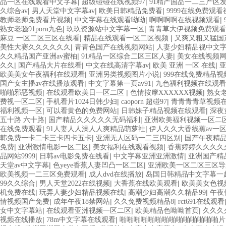
|
|
品一区在线观看中文字幕
超级碰碰在线视频97
91精产国品一二三产区
|
|
|
久综合av
男人天堂中文字幕av
欧美日韩精品免费看
9999在线免费观看
|
|
|
教师老师免费看片视频
中文字幕在线观看呦呦
啊啊啊啊在线视频观看
|
|
熟女老骚91porn九色
玖玖资源站中文字幕一区
青青草大伊视频免费观看
|
|
麻豆 一区二区三区在线看
精品在线观看一区二区视频
又爽又粗又猛国
|
|
美性大赛久久久久久久
青青色国产在线视频网站
人妻少妇精品视中文
|
|
久久精品国产亚洲av蜜柚
91精品一区综合二区三区人妻
美女在线视频
|
|
|
|
久久
国产精品大片在线看
中文在线高清字幕av
欧美 亚洲 一区 在线
亚
|
|
欧美美女午夜福利在线观看
亚洲另类视频图片小说
999在线免费精品视
|
|
国产女主播av在线播放观看
中文字幕第一页av91
九色福利视频在线观看
|
|
|
啪啪邪恶视频
在线观看欧美日一区二区
色情按摩XXXXXX视频
熟女老
|
|
|
费视一区二区
手机看片1024日韩少妇
caoporn 超碰97
青青青青草视频
|
|
|
福利视频一区
可以看黄色的免费网站
日韩妹子精品视频在线观看
深夜
|
|
五十路 六十路
国产精品久久久久久无码福利
亚洲欧美福利视频一区二
|
|
在线免费观看
91人妻人人澡人人爽精品萌萝社
伊人久久大香线蕉av一
|
|
韩免费一卡二卡三卡四卡五卡
亚洲无人区码一二三四区别
国产午夜精
|
|
|
免费
亚洲激情电影一区二区
美女福利在线观看视频
香蕉婷婷久久久久
|
|
|
品网站9999
日韩av电影免费在线看
中文字幕亚洲亚洲激情
亚洲国产精
|
|
天堂av中文字幕
色yeye香蕉人妻凹凸一区二区
亚洲欧美一区二区三区导
|
|
欧美视频一二三区免费观看
成人dvd在线播放
岛国日韩精品中文字幕一
|
|
|
99久久综合
男人天堂2022在线视频
大香蕉在线欧美观看
欧美美女色视
|
|
|
机免费在线
玩弄人妻少妇精品视频在线
高潮少妇高潮久久精品99
午夜
|
|
|
情视频国产免费
成年午夜18禁网站
久久免费视频精品8
rct691在线观看
|
|
|
女中文字幕站
在线观看亚洲视频一区二区
欧美精品色呦呦首页
久久久
|
|
视频在线播放
78m中文字幕在线观看
啪啪啪啪啪啪啪啪啪啪啪啪啪啪片