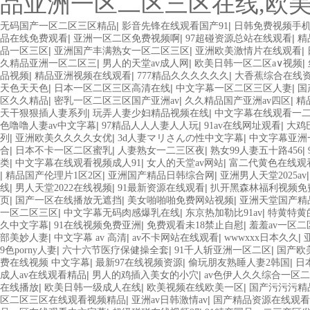
品亚洲一区二区三区在线,欧
|
|
无码国产一区二区三区精品
影音先锋在线观看国产91
日韩免费视频手
|
|
|
品在线免费观看
亚洲一区二区免费视频啊
97超碰资源总站在线观看
精
|
|
|
品一区三区
亚洲国产丰满熟女一区二区三区
亚洲欧美激情片在线观看
|
|
|
久精品亚洲一区二区三
男人的天堂av成人网
欧美日韩一区二区a∨视频
|
|
|
品视频
精品亚洲视频在线观看
777精品久久久久久久
大香蕉综合在线
|
|
|
天色天天色
日本一区二区三区高清在线
中文字幕一区二区三区人妻
国
|
|
|
区久久精品
密乳一区二区三区国产亚洲av
久久精品国产亚洲av四区
精
|
|
天干狠狠插人妻系列
玩弄人妻少妇精品视频在线
中文字幕在线观看一
|
|
|
色噜噜人妻av中文字幕
97精品人人人妻人人玩
91av在线网址观看
大鸡
|
|
|
列
亚洲欧美久久久久女优
3d人妻マリさんの性中文字幕
中文字幕亚洲
|
|
|
|
合
日本不卡一区二区蜜乳
人妻熟女一二三区夜
熟女99人妻五十路456
|
|
|
类
中文字幕在线观看视频成人91
女人的天堂av网站
富二代黄色在线观
|
|
|
精品国产伦理片1区2区
亚洲国产精品日韩综合网
亚洲男人天堂2025av
|
|
|
线
男人天堂2022在线视频
91最新资源在线观看
扒开黑森林福利视频免
|
|
|
页
国产一区在线播放无遮挡
美女啪啪啪免费网站视频
亚洲天堂国产精
|
|
|
一区二区三区
中文字幕无码肉感爆乳在线
东京热加勒比91av
特黄特黄
|
|
|
久中文字幕
91在线视频免费亚洲
免费观看未18禁止自慰
羞羞av一区二
|
|
|
|
部美妙人妻
中文字幕 av 高清
av不卡网站在线观看
wwwxxx日本久久
|
|
|
9色porny人妻
六十六节医疗保健操全套
91千人斩亚洲一区二区
国产欧
|
|
|
费在线视频 中文字幕
最新97在线视频资源
偷玩朋友熟睡人妻2韩国
日本
|
|
成人av在线观看精品
男人的鸡插入美女的小穴
av色伊人久久综合一区
|
|
|
在线播放
欧美日韩一级成人在线
欧美视频在线欧美一区
国产污污污精
|
|
区二区三区在线观看视频精品
亚洲av日韩激情av
国产精品资源在线观看