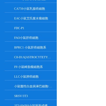
CA759小鼠乳腺癌細胞
EAC小鼠艾氏腹水瘤細胞
FDC-P1
FAO小鼠肝癌細胞
BPRC1 小鼠肝癌細胞系
C8-D1A[ASTROCYTETYPEICLONE]小鼠小腦細胞
F9 小鼠畸胎瘤細胞系
LLC小鼠肺癌細胞
小鼠髓性白血病淋巴細胞/小鼠白血病G-CSF依賴性細胞
SRSV/3T3
3T3-SWISS小鼠胚胎成纖維細胞