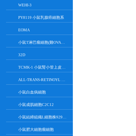
WEHI-3
PY8119 小鼠乳腺癌細胞系
EOMA
小鼠T淋巴瘤細胞(雞OVA基因修飾)
32D
TCMK-1 小鼠腎小管上皮細胞系
ALL-TRANS-RETINOYL B-GLUCURONIDE
小鼠白血病細胞
小鼠成肌細胞C2C12
小鼠結締組織L細胞株929克隆
小鼠肥大細胞瘤細胞