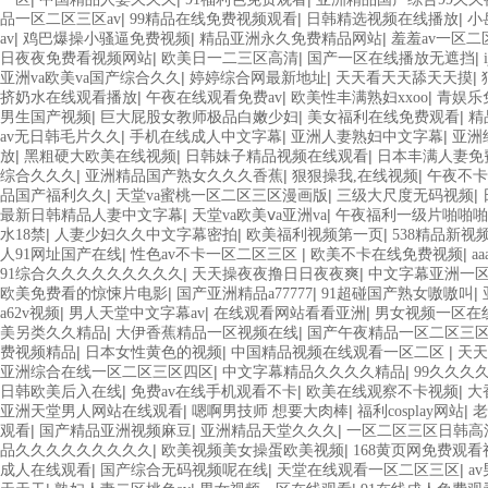
|
|
|
品一区二区三区av
99精品在线免费视频观看
日韩精选视频在线播放
小
|
|
|
av
鸡巴爆操小骚逼免费视频
精品亚洲永久免费精品网站
羞羞av一区二
|
|
|
日夜夜免费看视频网站
欧美日一二三区高清
国产一区在线播放无遮挡
|
|
|
亚洲va欧美va国产综合久久
婷婷综合网最新地址
天天看天天舔天天摸
|
|
|
挤奶水在线观看播放
午夜在线观看免费av
欧美性丰满熟妇xxoo
青娱乐
|
|
|
男生国产视频
巨大屁股女教师极品白嫩少妇
美女福利在线免费观看
精
|
|
|
av无日韩毛片久久
手机在线成人中文字幕
亚洲人妻熟妇中文字幕
亚洲
|
|
|
放
黑粗硬大欧美在线视频
日韩妹子精品视频在线观看
日本丰满人妻免
|
|
|
综合久久久
亚洲精品国产熟女久久久香蕉
狠狠操我,在线视频
午夜不卡
|
|
|
品国产福利久久
天堂va蜜桃一区二区三区漫画版
三级大尺度无码视频
|
|
最新日韩精品人妻中文字幕
天堂va欧美ⅴa亚洲va
午夜福利一级片啪啪啪
|
|
|
水18禁
人妻少妇久久中文字幕密拍
欧美福利视频第一页
538精品新视
|
|
|
人91网址国产在线
性色av不卡一区二区三区
欧美不卡在线免费视频
a
|
|
91综合久久久久久久久久久
天天操夜夜撸日日夜夜爽
中文字幕亚洲一
|
|
|
欧美免费看的惊悚片电影
国产亚洲精品a77777
91超碰国产熟女嗷嗷叫
|
|
|
a62v视频
男人天堂中文字幕av
在线观看网站看看亚洲
男女视频一区在
|
|
美另类久久精品
大伊香蕉精品一区视频在线
国产午夜精品一区二区三
|
|
|
费视频精品
日本女性黄色的视频
中国精品视频在线观看一区二区
天天
|
|
亚洲综合在线一区二区三区四区
中文字幕精品久久久久精品
99久久久
|
|
|
日韩欧美后入在线
免费av在线手机观看不卡
欧美在线观察不卡视频
大
|
|
|
亚洲天堂男人网站在线观看
嗯啊男技师 想要大肉棒
福利cosplay网站
老
|
|
|
观看
国产精品亚洲视频麻豆
亚洲精品天堂久久久
一区二区三区日韩高
|
|
品久久久久久久久久久
欧美视频美女操蛋欧美视频
168黄页网免费观看
|
|
|
成人在线观看
国产综合无码视频呢在线
天堂在线观看一区二区三区
a