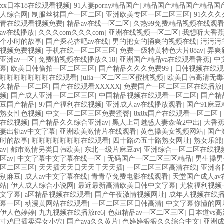
|
|
xx日本18在线观看视频
91人妻porny精品国产
精品国产精品国产精品国
|
|
|
人综合网
制服丝袜国产一区二区
亚洲欧美专区一区二区三区
91久久
|
|
青在线观看视频免费
精品av在线一区二区
久热99免费精品视频在线观
|
|
|
av在线播放
久久久com久久久com
亚洲在线视频一区二区
我想听大香
|
|
|
个小时的故事
国产探花杏吧av在线
男的把女的捅爽的视频在线
污污污
|
|
|
视频免费视频
手机在线一区二区三区
免费一级特黄特色大片88av
弄爽
|
|
|
亚洲av一区
免费啪视频在线播放久18
亚洲国产精品va在线观看香蕉
中
|
|
|
幕
欧美日韩偷拍一区二区三区
国产精品久久久免费99
日韩视频在线观
|
|
啪啪啪啪啪啪啪在线观看
julia一区二区三区蜜桃视频
欧美日韩高清无毒
|
|
久精品一区二区
国产在线观看XXXXX
免费国产一区二区三区在线播放
|
|
|
频
国产成人亚洲一区二区三区
中国精品视频在线观看一区二区
国产精
|
|
|
豆国产精品
97国产福利在线视频
亚洲成人av在线播放观看
国产91麻
|
|
|
熟女性色视频
中文一区二区三区免费蜜臀
8x8x国产在线观看一区二区
|
|
|
在线视频
国产精品久久综合亚洲av
黑人上司魅惑人妻森萤2中出
大香
|
|
|
妻出轨av中文字幕
亚洲欧美激情片在线观看
黄色操美女视频网站
国产
|
|
|
时的故事
啪啪啪啪啪啪啪在线观看
四十路の五十路熟女网址
熟女乐部juk
|
|
|
av
都市激情另类日韩欧美
东北一级片麻豆av
亚洲综合一区二区在线视
|
|
|
区av
中文字幕中文字幕在线一区
无码国产一区二区三区精品
男生操男
|
|
|
区二区三区
天天插天天日天天干天天插
一区二区三区高清在线
亚洲各
|
|
|
别麻豆
成人av中文字幕在线
青青草免费电影在线观看
天堂国产成人av
|
|
|
站
伊人成人综合小说网
最近最新高清欧美日韩中文字幕
尤物福利视频
|
|
|
文字幕
a区精品视频在线观看
国产午夜激情视频网址
成年人视频在线
|
|
|
幕一区
动漫黄网站在线观看
一区二区三区日韩高清
中文字幕你懂的网
|
|
|
伊人色婷婷
九九视频在线播放re6
色妞精品av一区二区三区
日本道vs
|
|
|
寸鸡巴插卖淫女小穴
国产ava久久黄片
色婷婷狠狠久久综合中文
亚洲