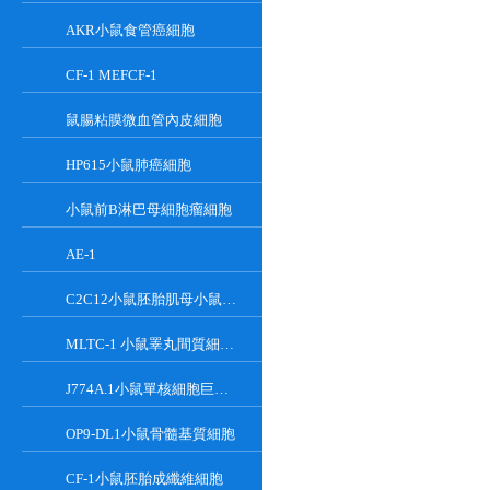
AKR小鼠食管癌細胞
CF-1 MEFCF-1
鼠腸粘膜微血管內皮細胞
HP615小鼠肺癌細胞
小鼠前B淋巴母細胞瘤細胞
AE-1
C2C12小鼠胚胎肌母小鼠胚胎肌母細胞
MLTC-1 小鼠睪丸間質細胞瘤細胞系
J774A.1小鼠單核細胞巨噬細胞
OP9-DL1小鼠骨髓基質細胞
CF-1小鼠胚胎成纖維細胞