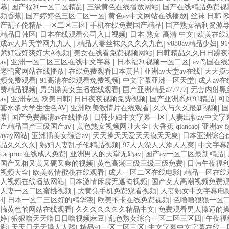
|
|
|
幕
国产福利一区二区精品
三级黄色在线播放网站
国产在线精品免费视
|
|
|
频香蕉
国产婷婷色三区二区一区
黄色av中文网站在线播放
丝袜 日韩 
|
|
产乱子伦精品一区二区三区
手机在线免费国产精品
国产熟女福利资源
|
|
|
精品日韩区
日本在线观看公司入口视频
日本 熟女 高清 中文
欧美在线
|
|
|
成av人片天堂网九九人
精品人妻丝袜久久久久九色
v888av精品少妇
9
|
|
紧好湿好爽好大A视频
美女在线看免费视频网站
日韩精品久久日日躁夜
|
|
|
av
亚洲一区二区三区在线中文字幕
日本福利视频一区二区
av岛国在
|
|
|
老鸭窝网站在线播放
在线免费观看日本黄片
亚洲av天堂av在线
天天摸
|
|
|
频免费观看
91高清在线观看免费视频
中文字幕亚洲一区天堂
成人av
|
|
|
费精品视频
男的操美女主播在线观看
国产亚洲精品a77777
无套内射黑
|
|
|
|
av
亚洲专区 欧美日韩
日日夜夜视频免费视频
国产亚洲系列91精品
可
|
|
|
套水多大学生性色AV
亚洲欧美激情片在线观看
久久与久久最新视频
国
|
|
|
幕
国产免费高清av在线播放
日韩少妇中文字幕一区
人妻出轨av中文字
|
|
|
产精品国产三级国产av′
黄色熟女视频网址大全
大香蕉 qiancao
亚洲av
|
|
|
ayay网站
亚洲插美女综合av
天天操天天爱天天摸天天爽
日本亚洲综合
|
|
|
品久久久久
熟妇人妻乱子伦精品视频
97人人澡人人添人人爽
中文字幕
|
|
|
caopron在线成人免费
亚洲男人的天堂无码av
国产av一区二区最新精品
|
|
国产又粗又黄又硬又爽的视频
黄色高潮三级三级三级免费
日韩午夜福
|
|
|
视频大全
欧美激情蜜桃在线观看
成人一区二区在线电影
精品一区在线
|
|
人视频在线播放网站
日本激情床震无遮掩视频
国产女人高潮视频免费
|
|
人妻一区二区蜜桃视频
大黄焦手机免费观看视频
人妻熟女中文字幕电
|
|
|
4
日本一区二三区好的精华液
欧美不卡在线免费视频
色噜噜狠狠一区
|
|
搞黄色的网站在线观看
久久久久久久久精品中文
免费观看男人操逼的
|
|
|
婷
狠狠噜天天噜日日噜视频麻豆
乱色熟女综合一区二区三区四
午夜福
|
|
|
影
天天日天天操人人舔
精品91一区二区三区
中文字幕中文字幕在线一