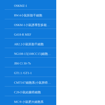
OSKMZ-1
RW.4小鼠胚胎干細胞
OSKM-1小鼠誘導型多能干細胞
G418-R MEF
AB2.2小鼠胚胎干細胞
NG108-15[108CC15]細胞系|小鼠神經母瘤與大鼠膠質瘤之融合細胞
JB6 Cl 30-7b
GT1.1 /GT1-1
CMT167細胞系|小鼠肺癌細胞
C26小鼠結腸癌細胞
MC/9 小鼠肥大細胞系