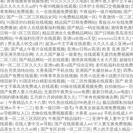
|
|
|
看
青青视频青青视频免费
91久久久久久久电影
亚洲午夜人妻中文字幕
|
|
|
品久久久久久久aa护
午夜99视频在线观看
日本护士吞精囗交视频播放
|
|
|
青青网站免费观看
久一在线视频免费观看
午夜福利一级片啪啪啪
国产
|
|
|
区
国产一区二区三区精品女同
91免费精品视频一区
午夜激情一区二区
|
|
|
码
91国语对白精彩在线视频
精品国产日韩免费网站
青娱乐AV在线免
|
|
|
免费播放
成年人在线观看福利视频
国产精品一码在线播放
激情黄色激
|
|
日韩一区=区三区四区
精品亚洲永久免费精品网站
国产日韩欧美高清无
|
|
|
|
线网站
午夜福利伦理片在线观看
亚洲va在线va天堂
wwwxxx日本久久
|
|
|
的
男女真人牲交a伋片
超清av中文字幕在线观看
久久久久成人亚洲av
|
|
|
二级
国产成人午夜片在线观看视频
亚洲av日韩av高清
欧美 亚洲 国产 
|
|
美亚洲另类综合网
久久久国产麻豆一级黄色
在线观看无遮挡免费视频
|
|
|
二区三区
国产精品网站一区在线观看
激情床戏视频大全大尺度
超碰在
|
|
利一区二区三区久久久
亚洲va欧美va国产综合定档
老司机福利在线免费
|
|
|
综合另类清纯自拍
大香蕉国产手机在线
亚洲国产长腿丝袜av天堂
四季
|
|
品国产免费在线观看
99青青草原在线视频
另类小说亚洲小说图片区综
|
|
|
情四射手
91国语对白精彩在线视频
一区二区性视频在线观看
国产 欧美
|
|
中文字幕高清免费成人在线观看
69操在线观看视频免费
自拍偷拍av一
|
|
|
国产免费人妻人伦精品
无遮挡午夜男女xxoo免费
最新日韩成人av电影
|
|
|
B洞的裸体视频
五月婷六月婷婷欧美久久
777米奇色狠狠俺去啊
国产日
|
|
|
av′
午夜精品久久十八禁
99久热在线精品996热是什么
极品国模私拍福
|
|
|
亚洲av不卡一二三
欧美一级日韩一级毛
午夜美女操逼高潮免费视频
中
|
|
|
av导航网址入口
尤物在线免费视频观看
大香蕉 qiancao
手机在线成人中
|
|
欧美一区二区三区四区的
午夜国产精品福利一二
亚洲午夜人妻中文字
|
|
|
线观看
在线人妻中文av导航
国产在线观看成人av
97人妻互换免费视频
|
|
品美女久久久久av精
国产专区在线一区二区三区
男人的天堂成人精品