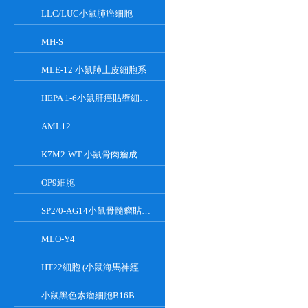
LLC/LUC小鼠肺癌細胞
MH-S
MLE-12 小鼠肺上皮細胞系
HEPA 1-6小鼠肝癌貼壁細胞系
AML12
K7M2-WT 小鼠骨肉瘤成骨細胞系
OP9細胞
SP2/0-AG14小鼠骨髓瘤貼壁細胞系
MLO-Y4
HT22細胞 (小鼠海馬神經元細胞) (STR鑒定正確)
小鼠黑色素瘤細胞B16B