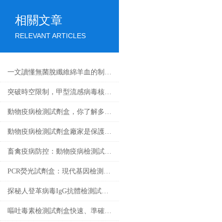
相關文章
RELEVANT ARTICLES
一文讀懂無菌脫纖維綿羊血的制備工藝
突破時空限制，甲型流感病毒核酸檢測試劑盒的應用與發展
動物疫病檢測試劑盒，你了解多少？
動物疫病檢測試劑盒廠家是保護動物健康的重要環節
畜禽疫病防控：動物疫病檢測試劑盒的核心作用
PCR熒光試劑盒：現代基因檢測的得力助手
探秘人登革病毒IgG抗體檢測試劑盒：科學守護健康防線
嘔吐毒素檢測試劑盒快速、準確檢測糧食中的有害物質