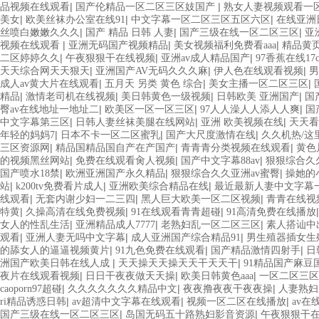
|
|
品视频在线观看
国产伦精品一区二区三区妓国产
熟女人妻视频观看一
|
|
|
美女
欧美丝袜办公室在线91
中文字幕一区二区三区五区六区
在线亚洲
|
|
|
丝喷白嫩嫩久久久
国产 精品 日韩 人妻
国产三级在线一区二区三区
亚
|
|
|
视频在线观看
亚洲无码国产视频精品
美女视频福利免费看aaa
精品黄
|
|
|
二区婷婷久久
午夜狠狠干在线视频
亚洲av成人精品国产
97香蕉在线17
|
|
|
天天综合网天天狠天
亚洲国产AV无码久久久麻
伊人色在线观看视频
男
|
|
|
成人av黄大片在线观看
五月天 另类 黄色 综合
美女主播一区二区三区
|
|
|
|
精品
激情老司机在线视频
美日韩黄色一级视频
日韩欧美 亚洲国产
国
|
|
|
臀av在线地址一地址二
欧美区一区一区三区
97人人澡人人添人人爽
国
|
|
|
中文字幕第三区
日韩人妻丝袜美腿在线网站
亚洲 欧美视频在线
天天看
|
|
|
年轻的妈妈7
日本不卡一区二区蜜乳
国产大尺度激情在线
久久机热/这
|
|
|
三区资源网
精品国精品国自产在产国产
青青青分类视频在线观看
黄色
|
|
|
的视频黑丝网站
免费在线观看肏人视频
国产中文字幕88av
狠狠综合久
|
|
|
国产喷水18禁
欧洲亚洲国产永久精品
狠狠综合久久亚洲av蜜臀
操她的
|
|
|
站
k200tv免费看片成人
亚洲欧美综合精品在线
最近最新人妻中文字幕
|
|
|
线观看
无套内谢少妇一二三四
黑人巨大欧美一区二区视频
青青在线视
|
|
|
特黄
久操高清在线免费视频
91在线观看青青超碰
91高清免费在线播放
|
|
|
女人的性乱生活
亚洲精品成人7777
老熟妇乱一区二区三区
素人搭讪中
|
|
|
观看
亚洲人妻无吗中文字幕
成人亚洲国产综合精品91
男生殖器插女生
|
|
|
的舔女人的逼逼视频黄片
91九色免费在线观看
国产精品激情四射手
日
|
|
洲国产欧美日韩在线人成
天天操天天操天天干天天干
91精品国产麻豆
|
|
|
夜片在线观看视频
日日干夜夜做天天操
欧美日韩黄色aaa
一区二区三区
|
|
|
caoporn97超碰
久久久久久久久精品中文
夜夜撸夜夜干夜夜操
人妻熟妇
|
|
|
ri精品诱惑日韩
av超清中文字幕在线观看
视频一区二区在线播放
av在
|
|
国产三级在线一区二区三区
岛国无码五十路熟妇影音资源
午夜狠狠干