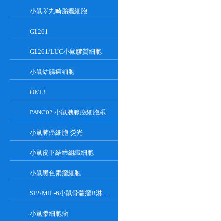
小鼠睪丸畸胎瘤細胞
GL261
GL261/LUC小鼠膠質細胞
小鼠結腸癌細胞
OKT3
PANC02 小鼠胰腺癌細胞系
小鼠肺癌細胞-熒光
小鼠皮下結締組織細胞
小鼠黑色素瘤細胞
SP2/MIL-6小鼠骨髓瘤B淋巴懸浮細胞系
小鼠漿細胞瘤