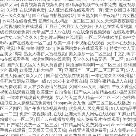
|
|
|
满熟女 av
青青视频青青视频免费
福利动态视频午夜日本免费
趣夜视频
|
|
|
合
91福利在线观看免费
成人亚洲视频在线观看第一页
亚洲欧洲日本韩
|
|
|
级三级久久精品
国产精品自拍视频网站
亚洲熟女国产午夜精品
男女视
|
|
|
av网站在线看免费
最新91在线精品一区二区三区
久久天天躁夜夜躁狠
|
|
|
人网视频欧美在线观看
五月开心六月伊人色婷婷
伊人色在线观看视频
|
|
|
线视频观看免费
天堂国产成人av在线
av在线免费视频观看
在线观看麻
|
|
av优女av综合久久久
黄色片av网站在线观看
一区二区在线欧美日韩中文
|
|
8x8x国产在线观看一区二区
欧美一点不卡视频在线观看
天堂av在线男女
|
|
|
区
激烈 痉挛 抽搐 潮喷 MP4
免费网站黄色在线观看不卡
特黄把女人弄
|
|
|
品美女18禁
熟女人妻伊人蜜桃视频
美女撒尿一区二区三区
中文乱码字
|
|
|
va在线观看香蕉
动漫黄网站在线观看
天堂久久精品无码一区二区
91
|
|
|
看
国产又粗又猛又大爽又黄香借
操骚逼啊啊啊叫一区二区三区
福利国
|
|
|
卡的视频
欧美黑人粗大精品一区
亚洲国产一区二区二区三区四区
97
|
|
看男人操逼的操女人的
国产情色视频在线观看
一本色道久久88亚州精
|
|
|
鲁死你资源站亚洲av一级aⅴ
x8x8中文视频在线
亚洲午夜精品成人在线
|
|
|
站免费观看
两人在沙发激情的视频
女同性ⅹxx女同hd偷拍
午夜大香蕉
|
|
|
视频在线观看亚洲
欧美亚洲 自拍偷拍
国产成人自拍精品在线
极品国模
|
|
|
看
一道本在线观看免费视频
男人的天堂成人精品一区二区三区
色哟哟
|
|
|
级浪逼女人超级淫荡免费看
91popny熟女九色
国产三区二区在线播放
a
|
|
|
区三区四区
国产午夜精华视频在线
欧美黑人a级免费观看
91人成精品
|
|
|
品一二三
免费午夜视频福利在线
亚洲天堂男人网站在线观看
91麻豆
|
|
|
粉嫩小av一区二区
国产av在线播放免费
成人免费看片'在线观看
美女把
|
|
|
产
日产精品免费一区二区三区
日韩精品网站免费观看ww
dorcelclu
|
|
|
手机在线观看
天天摸天天操天天操
在线亚洲视频免费看
成人免费av在
|
|
|
一区
中国精品人妻久久久
91福利色免费观看
亚洲精品国产综合99久久