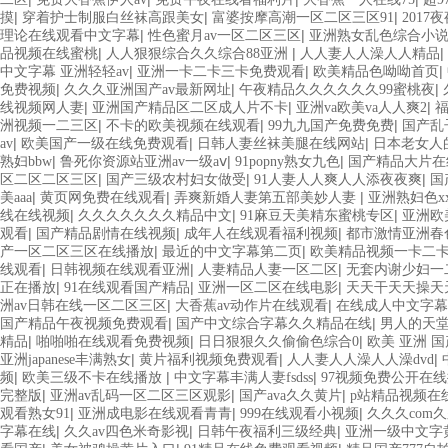
|
|
|
摸
穿着护士制服白丝袜高跟美女
富婆按摩高潮一区二区三区91
2017
|
|
理论在线观看中文字幕
性色蜜月av一区二区三区
亚洲熟女乱色综合小
|
|
|
品视频在线蜜桃
人人狠狠综合久久综合88亚洲
人人妻人人澡人人精品
|
|
|
中文字幕 亚洲轻轻av
亚洲一卡二卡三卡免费观看
欧美精品色呦呦首页
|
|
|
免费视频
久久久亚洲国产av最新网址
午夜精品久久久久久久99蜜桃夜
|
|
|
线视频网人妻
亚洲国产精品区二区成人片不卡
亚洲va欧美va人人爽2
|
|
|
洲视频一二三区
不卡的欧美视频在线观看
99九九国产免费免费
国产乱
|
|
|
av
欧美国产一级在线免费观看
日韩人妻丝袜美腿在线网站
日本老女人
|
|
|
熟妇bbw
鲁死你资源站亚洲av一级aⅴ
91popny熟女九色
国产精品大片在
|
|
|
区二区二区三区
国产三级农村妇女做受
91人妻人人爽人人添夜夜爽
国
|
|
|
美aaa
黄页网免费在线观看
弄爽新婚人妻第五部美妙人妻
亚洲熟妇色xx
|
|
|
线在线视频
久久久久久久久精品中文
91麻豆天美精东蜜桃专区
亚洲欧
|
|
|
观看
国产精品剧情在线视频
成年人在线观看福利视频
都市激情亚洲春
|
|
产一区二区三区在线播放
最近的中文字幕第二页
欧美精品视频一卡二
|
|
|
线观看
日韩视频在线观看亚洲
人妻精品人妻一区二区
无套内谢少妇一
|
|
|
正在播放
91在线观看国产精品
亚洲一区二区在线电影
天天干天天操天
|
|
洲av日韩在线一区二区三区
大香蕉av动作片在线观看
在线成人中文字幕
|
|
国产精品午夜视频免费观看
国产中文综合字幕久久精品在线
男人的天堂
|
|
|
精品
啪啪啪在线观看免费视频
日日狠狠久久偷偷色综合0
欧美 亚洲 国
|
|
|
亚洲japanese丰满熟女
黄片福利视频免费观看
人人妻人人澡人人澡dvd
|
|
|
频
欧美三级不卡在线播放
中文字幕丰满人妻fsdss
97视频免费公开在
|
|
|
完整版
亚洲av乱码一区二区三区观影
国产ava久久黄片
p站精品视频在
|
|
|
观看熟女91
亚洲成电影在线观看青青
999在线观看小视频
久久久com久
|
|
|
字幕在线
久久av四色米奇影视
日韩午夜福利三级经典
亚洲一级中文字