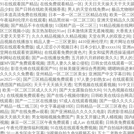
|
|
91在线观看国产精品
在线免费观看精品一区
天天日天天操天天干天天
|
|
|
品少妇
国产日韩在线欧美视频香蕉
男人的天堂在线免费av
极品尤物啪
|
|
日本道高清免费在线视频
日本一本一区二区三区精品在线
欧美一区二
|
|
午夜福利伦理片在线观看
精品黑丝袜一区二区三区
亚洲天堂精品久久
|
|
|
视频
国产精品不卡在线播放
51国精产品一区二区三
91精品视频在线网
|
|
|
区三区视频小说
东京热加勒比91av
日本激情床震无遮掩视频
大香蕉太
|
|
|
天爱天天受不了
久久久精品视频久久精品视频
天堂在男人的双股之间
|
|
|
品视频在线播放3
精品人妻一二三区更新
4410亚洲伦理片
黄片网址在
|
|
|
院在线观看免费版
成人涩涩小片视频日本
日本少妇人妻xxxxx16
亚洲a
|
|
堂网在线观看资源网站
在线观看免费的黄色片
美女和猛男诱惑操逼捅
|
|
|
利网站在线观看
国产av在线播放免费
五月婷六月婷婷欧美久久
男人的
|
|
媒MV国产免费观看视频
漂亮人妻久久被公侵犯
日韩女优在线观看一区
|
|
|
综合
影音先锋在线观看国产91
丝袜美腿亚洲综合秀图网
嗯嗯呐插进来
|
|
|
久久久久久免费看
亚州精品一区二区三区美女
亚洲国产中文字幕日韩
|
|
|
av2025一区
国产三区精品视频免费观看
97人妻少妇熟女av
在线观看国
|
|
|
诱惑国产精品8区
天天干天天插天天透
宅男视频在线观看视频
91中文
|
|
|
欧美一区二区三区成人久久片
国产大女露脸自拍大叫
91九色视频在线
|
|
|
久
在线视频免费观看色
国产在线小视频你懂的
日韩欧美在线综合网高
|
|
|
线观看
国产一二三区在线播放
97成人在线观看视频
国产一级久久久久
|
|
|
产精品一线二线三区
中文字幕超碰18区
日韩精品一区二区三区夜色
日
|
|
|
精品
国产在线免费av观看
国产亚洲精品久久久久久电影
四虎影音精品
|
|
|
操天天插天天射
男女啪啪视频免费国产
美女叉开腿让男人桶视频
国内
|
|
|
视频
麻豆一区二区三区午夜免费观看
成人av 在线观看
日韩美免费观
|
|
|
av
午夜伦理激情福利视频
91在线在线观看免费视频
国产自拍福利视频
|
|
|
费
91一本专区中文字幕
9l视频自拍九色9l视频不卡
五十二老熟女高潮