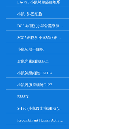
LA-795 小鼠肺腺癌細胞系
小鼠T淋巴細胞
DC2.4細胞 (小鼠骨髓來源樹突狀細胞)
SCC7細胞系|小鼠鱗狀細胞癌細胞
小鼠胚胎干細胞
倉鼠卵巢細胞LEC1
小鼠神經細胞CATH.a
小鼠乳腺癌細胞C127
P388D1
S-180 (小鼠腹水瘤細胞) (種屬鑒定正確)
Recombinant Human Active Focal Adhesion Kinase