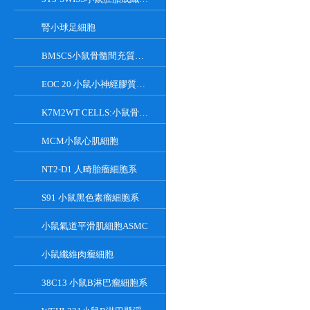
腎小球足細胞
BMSCS小鼠骨髓間充質干細胞
EOC 20 小鼠小神經膠質細胞系
K7M2WT CELLS:小鼠骨肉瘤成骨細胞系
MCM小鼠心肌細胞
NT2-D1 人畸胎瘤細胞系
S91 小鼠黑色素瘤細胞系
小鼠氣道平滑肌細胞ASMC
小鼠纖維肉瘤細胞
38C13 小鼠B淋巴瘤細胞系