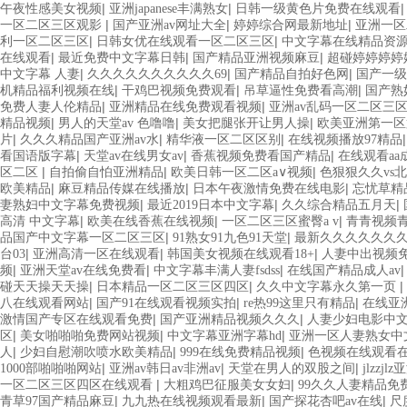
|
|
午夜性感美女视频
亚洲japanese丰满熟女
日韩一级黄色片免费在线观看
|
|
|
一区二区三区观影
国产亚洲av网址大全
婷婷综合网最新地址
亚洲一区
|
|
利一区二区三区
日韩女优在线观看一区二区三区
中文字幕在线精品资
|
|
|
在线观看
最近免费中文字幕日韩
国产精品亚洲视频麻豆
超碰婷婷婷婷
|
|
|
中文字幕 人妻
久久久久久久久久久久69
国产精品自拍好色网
国产一级
|
|
|
机精品福利视频在线
干鸡巴视频免费观看
吊草逼性免费看高潮
国产熟
|
|
免费人妻人伦精品
亚洲精品在线免费观看视频
亚洲av乱码一区二区三
|
|
|
精品视频
男人的天堂av 色噜噜
美女把腿张开让男人操
欧美亚洲第一区
|
|
|
片
久久久精品国产亚洲av水
精华液一区二区区别
在线视频播放97精品
|
|
|
看国语版字幕
天堂av在线男女av
香蕉视频免费看国产精品
在线观看aa
|
|
|
区二区
自拍偷自怕亚洲精品
欧美日韩一区二区a∨视频
色狠狠久久vs北
|
|
|
欧美精品
麻豆精品传媒在线播放
日本午夜激情免费在线电影
忘忧草精
|
|
|
妻熟妇中文字幕免费视频
最近2019日本中文字幕
久久综合精品五月天
|
|
|
高清 中文字幕
欧美在线香蕉在线视频
一区二区三区蜜臀a v
青青视频
|
|
品国产中文字幕一区二区三区
91熟女91九色91天堂
最新久久久久久久
|
|
|
台03
亚洲高清一区在线观看
韩国美女视频在线观看18+
人妻中出视频
|
|
|
频
亚洲天堂av在线免费看
中文字幕丰满人妻fsdss
在线国产精品成人av
|
|
|
碰天天操天天操
日本精品一区二区三区四区
久久中文字幕永久第一页
|
|
|
八在线观看网站
国产91在线观看视频实拍
re热99这里只有精品
在线亚
|
|
激情国产专区在线观看免费
国产亚洲精品视频久久久
人妻少妇电影中
|
|
|
区
美女啪啪啪免费网站视频
中文字幕亚洲字幕hd
亚洲一区人妻熟女中
|
|
|
人
少妇自慰潮吹喷水欧美精品
999在线免费精品视频
色视频在线观看
|
|
|
1000部啪啪啪网站
亚洲av韩日av非洲av
天堂在男人的双股之间
jlzzj
|
|
一区二区三区四区在线观看
大粗鸡巴征服美女女妇
99久久人妻精品免
|
|
|
青草97国产精品麻豆
九九热在线视频观看最新
国产探花杏吧av在线
尺