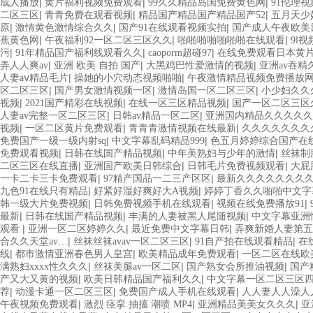
|
|
|
成人播放
黄片福利视频免费观看
99久久精品岛国免费黄色网
91伦理
|
|
|
二区三区
青青免费在观看视频
精品国产精品国产精品国产52
五月天少
|
|
|
原
激情黄色激情综合久久
国产91在线观看视频实拍
国产成人午夜欧美
|
|
|
蕉黄色网
午夜福利92一区二区三区久久
啪啪啪啪啪啪啪在线观看
9l
|
|
|
污
91年精品国产福利线观看久久
caoporm超碰97
在线免费观看日本黄
|
|
|
弄人人爽av
亚洲 欧美 自拍 国产
大黑鸡巴性爱激情的视频
亚洲av吞精
|
|
人妻aⅴ精品毛片
操她的小穴动态视频啪啪
午夜激情精品视频免费播放
|
|
|
区二区三区
国产男女激情视频一区
激情岛国一区二区三区
小少妇久久
|
|
|
视频
2021国产精彩在线视频
在线一区三区精品视频
国产一区二区三区
|
|
人妻av完整一区二区三区
日韩av精品一区二区
亚洲国内精品久久久久久
|
|
|
视频
一区二区黄片免费观看
青青青激情视频在线最新
久久久久久久久
|
|
免费国产一级一级内射sq
中文字幕乱码精品999
色五月婷婷综合国产在
|
|
|
免费观看视频
日韩在线国产精品视频
中年美熟妇与少年的激情
丝袜制
|
|
|
二区三区在线直播
亚洲国产欧美日韩综合
日韩毛片免费视频观看
大屁
|
|
一卡二卡三卡免费观看
97精产国品一二三产区区
最新久久久久久久久
|
|
九色91在线只有精品
好紧好湿好爽好大A视频
婷婷丁香久久啪啪中文字
|
|
|
韩一级大片免费视频
日韩免费视频手机在线观看
视频在线免费播放91
|
|
|
最新
日韩在线国产精品视频
丰满的人妻被黑人尾随视频
中文字幕亚洲
|
|
|
观看
亚洲一区二区婷婷久久
最近免费中文字幕日韩
弄爽新婚人妻第五
|
|
|
合久久天堂av…
丝袜丝袜avav一区二区三区
91自产拍在线观看精品
在
|
|
|
线
都市激情亚洲春色男人皇宫
欧美精品成年免费观看
一区二区在线欧
|
|
|
满熟妇xxxx性久久久
丝袜美腿av一区二区
国产熟女会所推油视频
国产
|
|
产又大又黄的视频
欧美日韩精品国产福利久久
中文字幕一区二区三区
|
|
|
荐
动漫卡通一区二区三区
免费国产成人手机在线观看
人人妻人人澡人人
|
|
|
午夜视频免费观看
激烈 痉挛 抽搐 潮喷 MP4
亚洲精品美美女久久久
亚