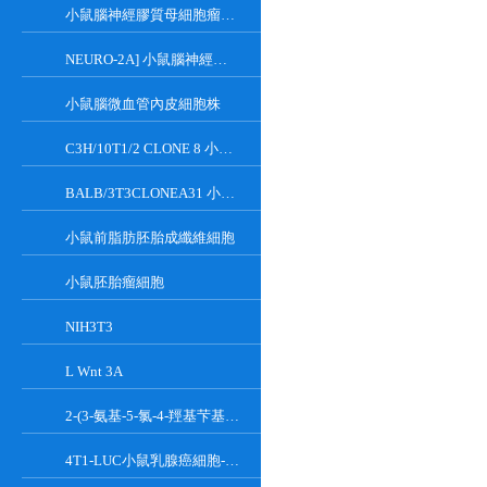
小鼠腦神經膠質母細胞瘤瘤株
NEURO-2A] 小鼠腦神經瘤細胞
小鼠腦微血管內皮細胞株
C3H/10T1/2 CLONE 8 小鼠胚胎成纖維細胞系
BALB/3T3CLONEA31 小鼠胚胎成纖維細胞
小鼠前脂肪胚胎成纖維細胞
小鼠胚胎瘤細胞
NIH3T3
L Wnt 3A
2-(3-氨基-5-氯-4-羥基芐基)-1H-異吲哚-1,3(2H)-二酮
4T1-LUC小鼠乳腺癌細胞-熒光素酶標記