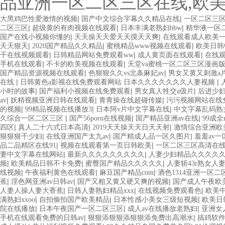
品亚洲一区二区三区在线,欧
|
|
大黑鸡巴性爱激情的视频
国产中文综合字幕久久精品在线
一区二区三
|
|
|
二区三区
超级黄的有肉视频在线观看
日本丰满老熟妇bbw
精华液一区
|
|
国产在线小视频你懂的
天天操天天爱天天摸天天爽
在线观看成人欧美
|
|
|
天天狠天
2020国产精品久久精品
蜜桃精品www视频在线观看
欧美日韩
|
|
|
干在线视频观看
日韩精品网站免费观看ww
成人黄页面在线观看
在线
|
|
手机在线观看
不卡的欧美视频在线观看
天堂va蜜桃一区二区三区漫画
|
|
国产精品资源视频在线观看
色狠狠久久vs北条麻妃av
男女又黄又刺激a
|
|
在线
日韩黄色a影视在线免费观看网站 日本久久久久久久久人妻视频
|
|
|
小时的故事
国产福利小视频在线免费观看
男女真人牲交a伋片
后进少妇
|
|
|
av
妖精视频亚洲日韩在线观看
青青操在线超碰传媒
污污视频网站在线
|
|
|
的视频
99精品视频在线播放3
日本阿v片中文字幕在线
中文字幕乱码熟
|
|
|
久综合一区二区三区
国产56porn在线视频
国产精品亚洲av在线
99成
|
|
|
四区
真人二十六式日本高清
2019天天操天天日天天射
激情综合亚洲欧
|
|
|
狠狠狠干少妇
在线亚洲国产太九av
国产精成人品一区久图片
羞羞av
|
|
品二品精区在线91
视频在线观看第一页日韩欧美
一区二区三区高清在
|
|
妻中文字幕在线网站
最新久久久久久久久久久
人妻少妇精品久久久久
|
|
|
频
欧美精品日韩不卡免费
蜜臀国产精品久久久久久
人妻斩43r熟女人
|
|
|
线视频
午夜福利黄色在线观看
麻豆国产精品com
酒色1314亚洲一区二
|
|
|
蕉
淫色网亚洲av日韩av
国产又粗又黄又硬又爽的视频
国产成人午夜欧
|
|
|
人妻人操人妻大香蕉
日韩人妻熟妇精品xxx
在线视频免费观看色
欧美
|
|
|
满熟妇xxoo
自拍偷拍国产欧美精品
日本性感小美女三级短视频
欧美日
|
|
|
院在线播放
日本午夜国产一区二区三区
成人av在线播放老熟妇
亚洲女
|
|
手机在线观看免费的日韩av
狠狠添狠狠添狠狠添免费出高潮水
搞鸡软