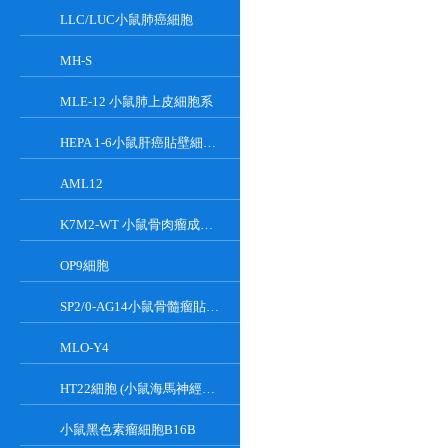
LLC/LUC小鼠肺癌細胞
MH-S
MLE-12 小鼠肺上皮細胞系
HEPA 1-6小鼠肝癌貼壁細胞系
AML12
K7M2-WT 小鼠骨肉瘤成骨細胞系
OP9細胞
SP2/0-AG14小鼠骨髓瘤貼壁細胞系
MLO-Y4
HT22細胞 (小鼠海馬神經元細胞) (STR鑒定正確)
小鼠黑色素瘤細胞B16B