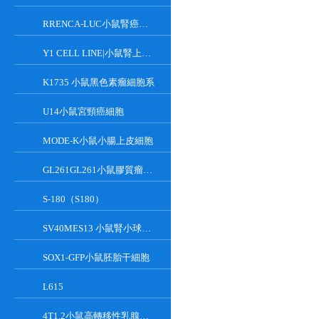
RRENCA-LUC小鼠腎癌細胞LUC轉染株
Y1 CELL LINE|小鼠腎上腺皮質瘤細胞
K1735 小鼠黑色素瘤細胞系
U14小鼠宮頸癌細胞
MODE-K小鼠小腸上皮細胞
GL261GL261小鼠膠質瘤細胞
S-180（S180）
SV40MES13 小鼠腎小球系膜細胞
SOX1-GFP小鼠胚胎干細胞
L615
4T1.2小鼠高轉移性乳腺癌細胞