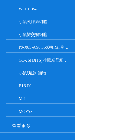
WEHI 164
小鼠乳腺癌細胞
小鼠雜交瘤細胞
P3-X63-AG8.653淋巴細胞小鼠骨髓瘤細胞
GC-2SPD(TS) 小鼠精母細胞系
小鼠胰腺Β細胞
B16-F0
M-1
MOVAS
查看更多