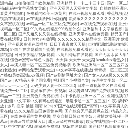
|
|
|
洲精品
自拍偷拍国产欧美精品
亚洲精品卡一卡二卡三卡四
国产一区二
|
|
强d乱码中文字幕熟女导航
亚洲天堂男人天堂中文字幕
自拍偷拍亚洲色
|
|
|
看黄片视频91
免费看的欧美三级黄片
在线99视频免费观看
香蕉视频免
|
|
视频在线观看
av在线播放网址你懂的
青娱乐久久久久久久久久久久久
|
|
|
久草蜜桃在线
av精品一区二区三区免费观看
av在线免费观看在线
亚洲
|
|
|
视精品一区二区
99久热在线精品996热是什么
亚洲福利中文字幕视频
|
|
|
一区二区
国产又粗又长又黄在线视频
亚洲天堂av在线免费看
精品国产
|
|
|
费在线观看,
日韩美女av电影网
久久久久久久久精品中文
亚洲图片 欧
|
|
|
婷
亚洲视频资源在线播放
日日干夜夜做天天操
自拍亚洲欧洲操拍精彩
|
|
|
2025
97国产在线观看国产蜜臀
在线视频免费观看色
天天日天天干天天
|
|
|
情视频
日日夜夜精品视频观看
av黄片网站在线观看
国产无套水多大学
|
|
|
|
在线
懂色av蜜臀av绯色av蜜乳
天天操 天天干 天天搞
kendralust老熟女
|
|
女人
丰满人妻一区二区三区免费视频棣
欧洲码亚洲码一区二区三区四
|
|
|
妇老熟女
av网站免费观看大全
中文av字幕在线播放
青青操一区二区三
|
|
产熟妇另类高潮a62v视频
国产av剧情网址大全
国产女人AAA级久久久
|
|
|
国产av′
97精品人妻全国免费
福利国产小视频合集
有码中文字幕一区二
|
|
|
日天天干天天色
无码少妇人妻一区二区3D
日本一道视频专区在线观看
|
|
|
线免费一区二区
青娱乐在线性爱视频
麻花传媒MV国产免费观看视频
|
|
|
精品一二三
亚洲黄色片免费在线
我不卡视频亚洲一区二区
亚洲视频在
|
|
|
女亚洲
中文字幕中文有码在线精品
动漫卡通一区二区三区
午夜福利9
|
|
|
放
激烈 痉挛 抽搐 潮喷 MP4
97国产在线观看国产蜜臀
中文字幕男人的
|
|
|
看在线
99久久精品岛国免费黄色网
国产综合无码视频呢在线
精品久久
|
|
|
三区
在线免费看的黄片视频
网友自拍日韩欧美少妇3
激情欧美视频一
|
|
|
幕av
最新av导航网址入口
成人av泽村在线播放
欧美在线视频一区二区
|
|
|
二区中文在线字幕
老司机免费福利视频在线观看
国产精品视频这里有