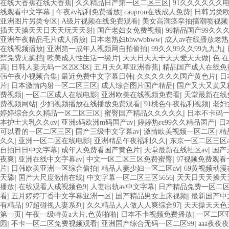
|
|
在线大香蕉在线大香蕉
久久精品日产第一区二区三区
91久久久久久久
|
|
|
线观看中文字幕
午夜av福利免费播放
caopron在线成人免费
日韩另类
|
|
亚洲图片另类专区
A级片视频在线免费观看
美女高潮痉挛抽搐潮喷视
|
|
插天天操天天日天天玩天天射
国产老妇女免费视频
99精品国产99久久
|
|
亚洲午夜精品毛片成人播放
日本老熟妇bbwwbbww
成人av在线播放老
|
|
|
在线视频播放
亚洲第一成年人视频网自拍偷拍
99久久99久久99九九九
|
|
|
禁免费无摭挡
欧美成人性生活一级片
天天日天天干天天爱天天做
色 
|
|
|
真
日韩人妻无码一区2区3区
五月天久草亚洲香蕉
精品国产成人在线免
|
|
|
韩午夜小视频合集
最近免费中文字幕日韩
久久久久久久国产黄色片
日
|
|
|
片
日本激情内射一区二区三区
成人综合图片国产精品
国产又大又黄又
|
|
|
费视频
一区二区成人在线电影
亚洲欧美在线视频免费看
天堂最新在线
|
|
|
费视频网站
少妇视频播放在线播放免费观看
91桃色午夜福利视频
老妇
|
|
婷婷综合久久精品一区二区三区
蜜臀国产精品久久久久久
日本不卡码
|
|
|
本护士大乳久久αv
亚洲s码欧洲m码国产av
婷婷热re99久久精品国产
日
|
|
|
可以看的一区二区三区
国产三级中文字幕av
激情欧美视频一区二区
精
|
|
|
久久
亚洲一区二区在线电影
亚洲精品午夜福利久久
东京一区二区三区a
|
|
|
自拍日日中文字幕
成年人免费看国产黄色片
天堂最新在线社区av
国产
|
|
|
夜爽
亚洲在线中文字幕av
中文一区二区三区免费蜜臀
97视频免费观看
|
|
|
片
日韩欧美亚洲一区综合偷拍
精品人妻少妇一区二区aⅴ
69黄视频动
|
|
|
天舔
国产大尺度激情在线
中文字幕一区二区三区5656
天天日天天操天
|
|
|
播放
在线观看人成视频色9
人妻出轨av中文字幕
日产精品免费一区二
|
|
|
看
五月婷婷丁香中文字幕亚洲一区
国产精品男女上床视频
最新国产中
|
|
|
有精品
97超碰视人妻系列
久久精品人人做人人爽综合97
天天操天天色
|
|
|
第一页
午夜一级特黄a大片,色黄啪啪
日本不卡视频免费播放
一区二区
|
|
|
园
不卡一区二区免费视频观看
亚洲国产综合无码一区二区99
aaa夜夜