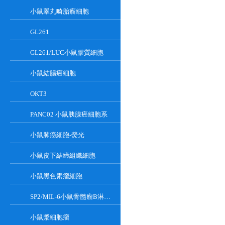
小鼠睪丸畸胎瘤細胞
GL261
GL261/LUC小鼠膠質細胞
小鼠結腸癌細胞
OKT3
PANC02 小鼠胰腺癌細胞系
小鼠肺癌細胞-熒光
小鼠皮下結締組織細胞
小鼠黑色素瘤細胞
SP2/MIL-6小鼠骨髓瘤B淋巴懸浮細胞系
小鼠漿細胞瘤