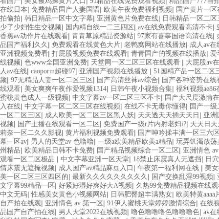
|
|
|
看国产
美女被鸡操黄片入口
91精品在线免费观看视频
精品国产777自
|
|
|
在线日本
免费精品国产人妻国语
欧美午夜免费福利视频
国产黄片一区
|
|
|
拍偷拍
韩日精品一区中文字幕
亚洲黄色片免费在线
日韩精品一区二区
|
|
|
少了少妇性生交视频
国内精自线一二三四区
av在线免费观看高清不卡
|
|
|
香蕉av动作片在线观看
青青草原精品资源站
97家有喜事国语高清在线
|
|
|
品国产福利久久
免费观看在线黄色大片
老鸭窝网站在线播放
成人av
|
|
|
亚洲视频免费看
打屁股视频免费在线观看
青青国产的视频在线播放
爱
|
|
|
线视频
色www全国亚洲免费
天堂网一区二区三区在线观看
大屁股av
|
|
|
人av在线
caoporm超碰97
亚洲国产视频在线播放
51国精产品一区二区
|
|
|
频
97无精品人妻一区二区三区
国产高清丝袜av综合
国产各种姿势在线
|
|
|
线观看
美女爽爽午夜作爱视频1314
日韩午夜小视频合集
福利视频ae86
|
|
蜜桃黄色成人一级视频
中文字幕av一区二区三区不卡
国产大尺度激情
|
|
|
入在线
中文字幕一区二区三区在线视频
在线不卡无毒你懂得
国产一级
|
|
|
一区二区三区
成人欧美一区二区三区黑人妖
天天透天天插天天日
亚洲
|
|
|
视频
国产主播在线观看一区二区
免费国产一级r片内射老妇i?
天天日天
|
|
莉奈一区二久久影视
黄片福利视频免费观看
国产呻吟揉丰满一区三六
|
|
|
幕一区av
男人的天堂av 色噜噜
一级a欧美精品欧美a精品
玩弄饥渴放荡
|
|
|
州精品
欧美精品日韩不卡免费
国产精品视频综合一区二区
亚洲情色 a
|
|
|
观看一区二区极品
中文字幕亚洲一区天堂
18禁止床震真人无遮挡
日穴
|
|
|
情床震无遮掩视频
成人国产av精品麻豆入口
午夜第一福利网在线
美女
|
|
|
美一区二区三区四区的
最新久久久久久久久久久
国产交换乱淫99视频
|
|
文字幕99精品一区
好紧好湿好爽好大A视频
久热99免费精品视频在线
|
|
|
中文无码
性感美女黄色小视频网站
日韩肥臀超丰满熟女
欧美特黄aaaa
|
|
|
自产拍在线观
亚洲情色 av 第一区
91伊人蜜桃天堂婷婷激情综合
在线视
|
|
|
品国产自产拍在线
男人天堂2022在线视频
噜色噜噜噜色噜噜噜色
av