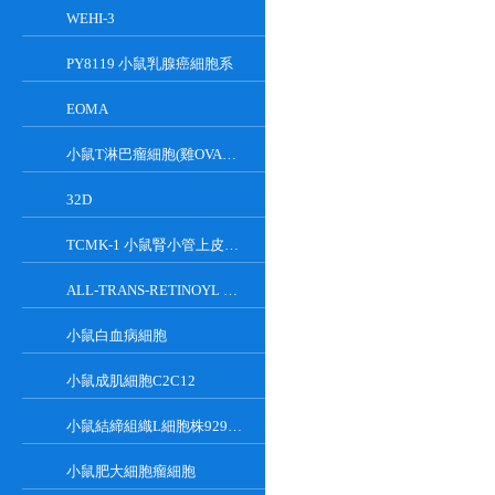
WEHI-3
PY8119 小鼠乳腺癌細胞系
EOMA
小鼠T淋巴瘤細胞(雞OVA基因修飾)
32D
TCMK-1 小鼠腎小管上皮細胞系
ALL-TRANS-RETINOYL B-GLUCURONIDE
小鼠白血病細胞
小鼠成肌細胞C2C12
小鼠結締組織L細胞株929克隆
小鼠肥大細胞瘤細胞