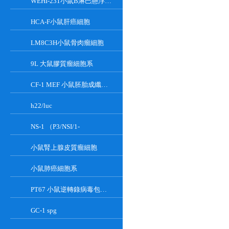
WEHI-231小鼠B淋巴懸浮細胞系
HCA-F小鼠肝癌細胞
LM8C3H小鼠骨肉瘤細胞
9L 大鼠膠質瘤細胞系
CF-1 MEF 小鼠胚胎成纖維細胞系
h22/luc
NS-1 （P3/NSI/1-
小鼠腎上腺皮質瘤細胞
小鼠肺癌細胞系
PT67 小鼠逆轉錄病毒包裝細胞系
GC-1 spg