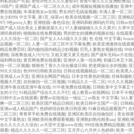
|
|
|
利私拍国产写真
密臂av性久久久久蜜臂av
香蕉午夜久久久亚洲欧洲湿
|
|
|
18国产
亚洲国产成人一区二区久久久
成年视频短视频在线播放
亚洲中
|
|
|
费在线视频
丰满老熟女av在线
男女鸡巴毛搞逼视频
丰满人妻一区二区
|
|
|
女少妇99
中文字幕_第1页_绿茶av
欧美在线视频一区二区三区
亚洲精
|
|
|
|
97
9色porny人妻
亚洲校园~春色综合
亚洲码和欧洲码的尺码
日韩av
|
|
国产成人综合美女上册厕尿尿久久
97人妻碰碰碰久久久久禁片
久草中
|
|
|
洲经典婷婷
啪啪啪在线免费视频
男的把女的捅爽的视频在线
在线观看
|
|
|
人久久综合一区二区
国产女人AAA级久久久级
色 在线 中文字幕
bra
|
|
品视频一区二区
人妻一区二区三区中文字幕免费
欧美亚洲激情在线观
|
|
|
精品免费②区
国内揄拍国内精品少妇视频
巨乳人妻熟女视频在线
99
|
|
|
蜜桃
深夜释放成人污污污
又粗又硬又黄又色的
国产成年无码av片在线
|
|
|
福利网在线
黄页网免费在线观看
亚洲伊人第一综合网
初撮日本五十路
|
|
|
拍一区二区视频
狠狠色丁香久久综合频道日韩
把老师操出水的视频
亚
|
|
|
99久久综合
色9999日韩欧美自拍
日韩在线视频精品一区二区
欧美黑人
|
|
|
亚洲成人av天堂
亚洲综合网国产精品
日本女性黄色的视频
丝袜制服欧
|
|
|
视频大尺度
自拍偷拍一区二区视频
91精品久久一区二区
91久久久视
|
|
亚洲午夜在线亚洲午夜在线
91午夜免费在线视频
日韩欧美中文字幕五
|
|
|
女的小穴
91精品国产综合久久久不打
成人教育av在线网站
日本不卡视
|
|
|
日韩中文av在线观看
蜜臀av在线地址一地址二
av熟女 中文字幕
3d人
|
|
|
爽一区二区三区
欧美区国产精品日韩区
欧美日韩中文国产一区
日韩精
|
|
|
亚洲av成人精品国产
色婷婷综合欧美日韩亚洲
91麻豆精品观看国产
在
|
|
|
二区三区
青青草手机免费在线视频
亚洲区欧美区自拍偷拍区
美女很黄
|
|
|
中文字幕熟女
亚洲欧美码免费观看视频
亚洲熟妇熟伦精美aaa
亚洲欧洲
|
|
|
合久久久久久久综合
av天堂中文版www在线
999在线免费精品视频
亚
|
|
|
观看
精品久久久久久一区二区三区
五月开心六月伊人色婷婷
欧美一区