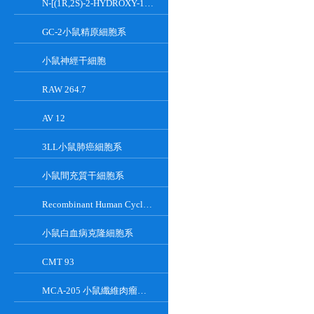
N-[(1R,2S)-2-HYDROXY-1-HYDROXYMETHYL-2-(2-TRIDECYL-1-CYCLOPROPENYL)ETHYL]OCT;GT-11
GC-2小鼠精原細胞系
小鼠神經干細胞
RAW 264.7
AV 12
3LL小鼠肺癌細胞系
小鼠間充質干細胞系
Recombinant Human Cyclin-Dependent Kinase Inhibitor 2A
小鼠白血病克隆細胞系
CMT 93
MCA-205 小鼠纖維肉瘤細胞系