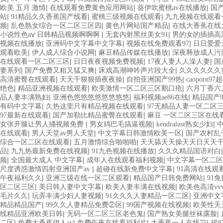
|
|
|
欧美 五月 激情
在线观看免费黄色应用网站
葵伊吹蜜桃av在线播放
国产
|
|
|
站
91精品久久香蕉国产线看
蜜桃三级视频在线观看
九九视频在线观看
|
|
|
频
乱色熟女综合一区二区三区四
黄色片网站国产精品
在线大香蕉在线
|
|
小说性色aⅴ 日韩精品视频啊啊啊
无套内射黑丝美女91
男的女的插插高
|
|
|
视频在线播放
亚洲码中文字幕中文字幕
视频在线免费观看97
日日爱爱
|
|
|
观看欧美
伊人成人综合小说网
麻豆精品传媒在线播放
深夜释放成人污
|
|
|
在线观看一区二区三区
日日夜夜视频免费视频
17夜人妻人人澡人妻
国
|
|
|
妻系列
国产免费又粗又猛又爽
床戏高潮呻吟声片段大全
久久久久久久
|
|
|
高清蜜臀在线观看
天天干狠狠插夜夜操
自拍亚洲国产99热
caoporn97
|
|
|
绝色
精品亚洲视频在线观看
欧美激情一区二区三区鹅口疮
六月丁香六
|
|
|
品人妻丰满熟妇
亚洲色悠悠悠悠悠悠悠悠
福利视频ae86在线
精品国产
|
|
有码中文字幕
久热这里只有精品视频在线观看
97无精品人妻一区二区
|
|
97最新在线观看
国产加勒比精品蜜臀在线观看
麻豆 一区二区三区在线
|
|
|
女张开腿让男人捅视频免费
男女鸡巴毛搞逼视频
kendralust熟女少妇
|
|
|
在线观看
男人天堂av男人天堂
中文字幕日韩激情欧美一区
国产农村乱
|
|
综合一区二区在线观看
五月激情综合啪啪啪
天天舔天天操天天日天天
|
|
|
品
九九热最新免费在线视频
91九色视频在线播放
久久久精品国语对白
|
|
|
频
全国最大成人 中文字幕
成年人在线观看福利视频
中文字幕一区二区
|
|
尺度诱惑激情四射亚洲国产av
超碰在线新免费中文字幕
91高清在线观
|
|
|
午夜福利久久
亚洲三级在线一区二区观看
精品国产日韩免费网站
91
|
|
|
区二区三区
美日韩人妻中文字幕
欧美人妻丰满在线视频
欧美色高清vvv
|
|
|
毛片久久
玩弄丰满少妇人妻视频
91久久久人妻精品一区二区
亚洲中文
|
|
|
精品精品国产
99久久人妻精品免费②区
99国产视频在线视频
欧美性天
|
|
|
线精品亚洲欧美日韩
无码一区二区三区老色鬼
国产熟女美腿丝袜露脸
|
|
|
|
二区
免费大香蕉伊人av
免费午夜在线看福利片
大香蕉一人在线75
超9