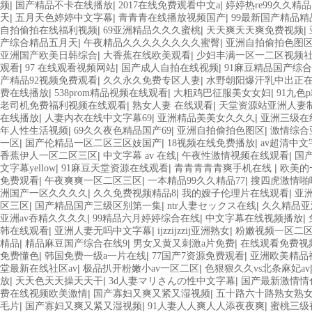
|
|
|
频
国产精品不卡在线播放
2017在线免费观看中文a
婷婷热re99久久精
|
|
|
天
五月天色婷婷中文字幕
青青青在线播放视频国产
99最新国产精品精
|
|
|
自拍偷拍在线福利视频
69亚洲精品久久久蜜桃
天天爽天天爽免费视频
|
|
产综合精品五月天
午夜精品久久久久久久久久蜜臀
亚洲自拍偷拍色图
|
|
亚洲国产欧美日韩综合
大香蕉在线欧美观看
少妇丰满一区一二区视频
|
|
|
观看
97 在线观看视频网站
国产成人自拍在线视频
91麻豆精品国产综
|
|
产精品92视频免费观看
久久永久免费专区人妻
水野朝阳爆汗乳中出正
|
|
|
费在线播放
538prom精品视频在线观看
大粗鸡巴征服美女女妇
91九色
|
|
老司机免费福利视频在线观看
熟女人妻 在线观看
天堂资源站亚洲人妻
|
|
|
在线播放
人妻内衣在线中文字幕69
亚洲精品美美女久久久
亚洲三级在
|
|
|
年人性生活视频
69久久夜色精品国产69
亚洲自拍偷拍色图区
激情综合
|
|
|
一区
国产伦精品一区二区三区妓国产
18视频在线免费播放
av超清中
|
|
|
香蕉伊人一区二区三区
中文字幕 av 在线
午夜性激情视频在线观看
国
|
|
|
文字幕yellow
91麻豆天堂资源在线观看
青青青青青爽手机在线
欧美的
|
|
|
免费观看
午夜爽爽一区二区三区
一本精品99久久精品77
搜四虎激情啪
|
|
|
洲国产一区久久久久
久久免费视频精品8
我的嫂子伦理片在线观看
亚
|
|
|
区三区
国产精品国产三级区别第一集
ntr人妻セックス在线
久久精品亚
|
|
|
亚洲av吞精久久久久
99精品六月婷婷综合在线
中文字幕在线视频播放
|
|
|
韩在线观看
亚洲人妻无吗中文字幕
ijzzijzzij亚洲熟女
粉嫩视频一区二
|
|
|
精品
精品麻豆国产综合在线9
男女又黄又刺激a片免费
在线观看免费视
|
|
|
免费懂色
韩国免费一级a一片在线
77国产7资源免费观看
亚洲欧美精品
|
|
堂最新在线社区av
极品扒开粉嫩小av一区二区
色狠狠久久vs北条麻妃av
|
|
|
放
天天色天天操天天干
3d人妻マリさんの性中文字幕
国产最新激情情
|
|
费在线视频欧美激情
国产寡妇又爽又紧又湿视频
五十路六十路熟女熟
|
|
|
毛片
国产寡妇又爽又紧又湿视频
91人妻人人爽人人添夜夜爽
蜜桃三级