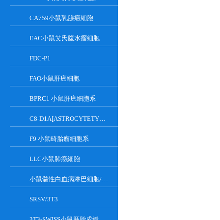
CA759小鼠乳腺癌細胞
EAC小鼠艾氏腹水瘤細胞
FDC-P1
FAO小鼠肝癌細胞
BPRC1 小鼠肝癌細胞系
C8-D1A[ASTROCYTETYPEICLONE]小鼠小腦細胞
F9 小鼠畸胎瘤細胞系
LLC小鼠肺癌細胞
小鼠髓性白血病淋巴細胞/小鼠白血病G-CSF依賴性細胞
SRSV/3T3
3T3-SWISS小鼠胚胎成纖維細胞