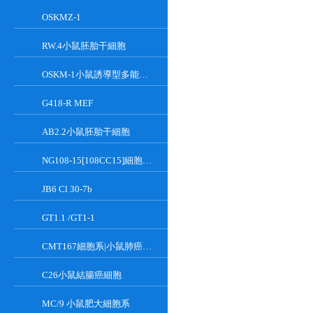
OSKMZ-1
RW.4小鼠胚胎干細胞
OSKM-1小鼠誘導型多能干細胞
G418-R MEF
AB2.2小鼠胚胎干細胞
NG108-15[108CC15]細胞系|小鼠神經母瘤與大鼠膠質瘤之融合細胞
JB6 Cl 30-7b
GT1.1 /GT1-1
CMT167細胞系|小鼠肺癌細胞
C26小鼠結腸癌細胞
MC/9 小鼠肥大細胞系