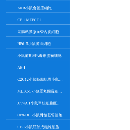
AKR小鼠食管癌細胞
CF-1 MEFCF-1
鼠腸粘膜微血管內皮細胞
HP615小鼠肺癌細胞
小鼠前B淋巴母細胞瘤細胞
AE-1
C2C12小鼠胚胎肌母小鼠胚胎肌母細胞
MLTC-1 小鼠睪丸間質細胞瘤細胞系
J774A.1小鼠單核細胞巨噬細胞
OP9-DL1小鼠骨髓基質細胞
CF-1小鼠胚胎成纖維細胞