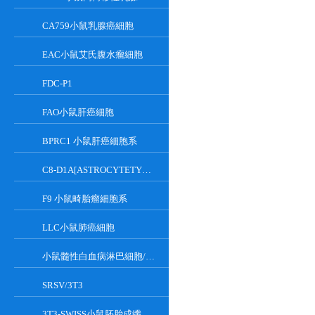
CA759小鼠乳腺癌細胞
EAC小鼠艾氏腹水瘤細胞
FDC-P1
FAO小鼠肝癌細胞
BPRC1 小鼠肝癌細胞系
C8-D1A[ASTROCYTETYPEICLONE]小鼠小腦細胞
F9 小鼠畸胎瘤細胞系
LLC小鼠肺癌細胞
小鼠髓性白血病淋巴細胞/小鼠白血病G-CSF依賴性細胞
SRSV/3T3
3T3-SWISS小鼠胚胎成纖維細胞