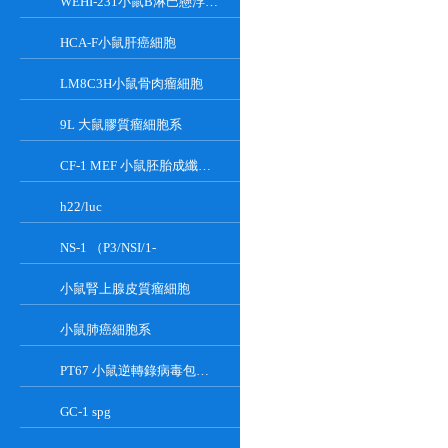
WEHI-231小鼠B淋巴懸浮細胞系
HCA-F小鼠肝癌細胞
LM8C3H小鼠骨肉瘤細胞
9L 大鼠膠質瘤細胞系
CF-1 MEF 小鼠胚胎成纖維細胞系
h22/luc
NS-1 （P3/NSI/1-
小鼠腎上腺皮質瘤細胞
小鼠肺癌細胞系
PT67 小鼠逆轉錄病毒包裝細胞系
GC-1 spg