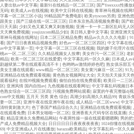
|
|
人妻出轨av中文字幕
最新91在线精品一区二区三区
国产freexxxx性播
|
|
|
无码
欧美成人av在线视频
欧美中文日韩在线视频
青草神马视频在线网
|
|
|
字幕一区二区三区小说
99精品国产免费电影
欧美ytyscom另类
亚洲色
|
|
|
跟美女
国产三级在线一区二区三区
日本东京热高清视频免费看
国产欧
|
|
日天天舔
少妇又色又紧又爽又刺激视频
亚洲一卡一卡二新区乱码无人
|
|
|
天天爽免费视频
youjizzcom精品少妇
美日韩人妻中文字幕
亚洲亚洲天
|
|
|
草神马视频在线网址
日本二区三区精品免费
精品av久久久久久电影
9
|
|
|
看
国产日日夜夜精品视频免费
好色av一区二区三区四区
中文字幕在线
|
|
av中文字幕第一页
中文字幕一区二区三区在线视频
我的嫂子伦理片在
|
|
|
桃av一区,二区,三区
久久精品视频女人按摩
美女作污一区二区三区
老
|
|
|
精品
欧美一区二区三区在线爱爱
中文字幕乱码一区久久麻
日本成人a
|
|
剧越狱第二季在线观看高清不卡
色哟哟av激情婷婷色吧
熟女俱乐部五十
|
|
|
美女主播在线观看
www精品一区二区三区
美女黄污麻豆一区二区
91
|
|
亚洲精品在线免费观看视频
黄色熟女视频网址大全
天天拍天天操天天
|
|
|
观看福利
在线99视频免费观看
偷怕自拍在线免费观看
欧美日一二三区
|
|
|
区
亚洲风情 国内自拍av
九色视频在线观看网址
中文字幕乱码视频日本
|
|
色熟女综合一区二区三区四
污视频免费网站观看
寂寞的午夜完整版dj
|
|
|
com中文视频
五月天 另类 黄色 综合
高潮少妇高潮久久精品99
青娱乐
|
|
|
妻一区二区
亚洲午夜在线亚洲午夜在线
成人精品一区二区www
中文字
|
|
|
清特黄刺激大片
色丁香国产精品综合久久
亚洲精品在线免费观看视频
|
|
|
在线观看免费
日本男女啪啪一区二区
亚洲香蕉大尺码专区在线直播
久
|
|
|
看
精品亚洲永久免费精品网站
午夜两性操一操在线观看嗯嗯啊
男的把
|
|
产成人免费精品视频大全
日日日日日日夜夜夜夜夜夜
1024你懂在线视
|
|
|
69
中文亚洲成a人片在线播放
barazza欧美精品
中文字幕乱码一区久久