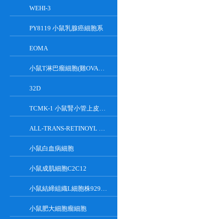
WEHI-3
PY8119 小鼠乳腺癌細胞系
EOMA
小鼠T淋巴瘤細胞(雞OVA基因修飾)
32D
TCMK-1 小鼠腎小管上皮細胞系
ALL-TRANS-RETINOYL B-GLUCURONIDE
小鼠白血病細胞
小鼠成肌細胞C2C12
小鼠結締組織L細胞株929克隆
小鼠肥大細胞瘤細胞