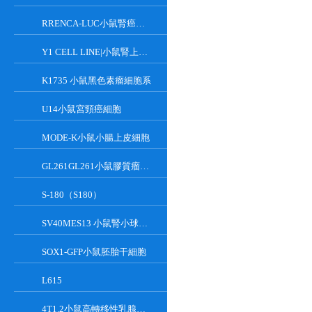
RRENCA-LUC小鼠腎癌細胞LUC轉染株
Y1 CELL LINE|小鼠腎上腺皮質瘤細胞
K1735 小鼠黑色素瘤細胞系
U14小鼠宮頸癌細胞
MODE-K小鼠小腸上皮細胞
GL261GL261小鼠膠質瘤細胞
S-180（S180）
SV40MES13 小鼠腎小球系膜細胞
SOX1-GFP小鼠胚胎干細胞
L615
4T1.2小鼠高轉移性乳腺癌細胞