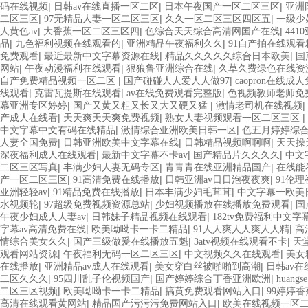
|
|
|
码在线视频
日韩av在线直播一区二区
日本午夜国产一区二区三区
亚洲
|
|
|
二区三区
97无精品人妻一区二区三区
久久一区二区三区四区五
一级少
|
|
|
人黄色av
大香蕉一区二区三区四
色综合天天综合高清网国产在线
441
|
|
|
品
九色福利视频在线观看的
亚洲精品午夜福利久久
91自产拍在线观看
|
|
|
免费观看
最近最新中文字幕资源在线
精品久久久久久综合日本欧美
国
|
|
|
网站
午夜动漫福利在线观看
狠狼鲁亚洲综合在线
久草久费绿色在线资
|
|
自产免费精品视频一区二区
国产碰碰人人爱人人做97
caopron在线成
|
|
|
线观看
克雷瓦提斯在线观看
av在线免费观看完整版
色视频教师老师免
|
|
|
幕亚洲专区婷婷
国产又黄又粗又长又大又硬又猛
激情老司机在线视频
|
|
|
产成人在线看
天天爽天天爽免费视频
熟女人妻视频观看一区二区三区
|
|
中文字幕中文有码在线精品
激情综合亚洲欧美日韩一区
色五月婷婷综
|
|
|
人妻全国免费
日韩亚洲欧美中文字幕在线
日韩精品视频啊啊啊
天天操
|
|
|
深夜福利成人在线观看
最新中文字幕不卡av
国产精品片久久久久
中文
|
|
|
二区三区写真
丰满少妇人妻无码专区
青青青在线亚洲精品国产
在线能
|
|
|
产一区二区三区
91高清免费在线播放
日韩亚洲av日日泡夜夜爽
91伦
|
|
|
亚洲轻轻av
91精品免费在线播放
日本丰满少妇毛茸茸
中文字幕一欧美
|
|
|
水视频轮
97超级免费视频资源总站
少妇视频播放在线播放免费观看
国
|
|
午夜少妇成人人妻av
日韩妹子精品视频在线观看
182tv免费福利中文字
|
|
|
字幕av高清免费在线
欧美呦呦卡一卡二精品
91人人爽人人爽人人精
高
|
|
|
情综合美女久久
国产三级做爰在线播放五魁
3atv视频在线观看不卡
天
|
|
|
观看网站资源
午夜福利无码一区二区三区
中文视频久久在线观看
美女
|
|
|
在线播放
亚洲精品av成人在线观看
美女穿白丝被啪啪到高潮
日韩av
|
|
|
二区久久久
95四川乱子伦视频国产
国产婷婷综合丁香亚洲欧洲
huan
|
|
|
二区三区视频
欧美呦呦卡一卡二精品
搞黄免费观看网站入口
99婷婷
|
|
高清在线观看黄网站
精品国产污污污免费网站入口
欧美在线视频一区