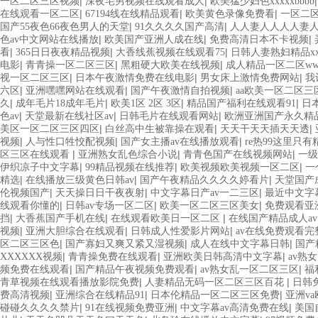
|
|
一区二区三区视频
深夜宅男视频在线观看成人
欧美猛少妇色xxxxxbbbb
|
|
|
在线观看一区二区
67194线在线精品观看
欧美黄色录像免费看
一区二
|
|
国产55夜色66夜色男人的天堂
91久久久久国产高清
人人妻人人人人妻
|
|
|
色av中文网站在线播放
欧美国产亚洲人成在线
免费高清日本不卡视频
|
|
|
看
365日日夜夜精品视频
大香线蕉视频在线观看75
日韩人妻熟妇精品xx
|
|
|
电影
青青操一区二区三区
黑粗硬大欧美在线视频
成人精品一区二区ww
|
|
|
视一区二区三区
日本午夜激情免费在线电影
男女床上激情免费网站
我
|
|
|
六区
亚洲嘿嘿网站在线观看
国产午夜激情自拍视频
aa欧美一区二区三
|
|
|
|
久
成年毛片18成年毛片
欧美1区 2区 3区
精品国产福利在线观看91
日
|
|
|
色av
天堂最新在线社区av
日韩毛片在线观看网站
欧洲亚洲国产永久精
|
|
|
美区一区二区三区四区
白丝高中生被靠操在观看
天天干天天插天天透
|
|
|
视频
人与性口牲恔配视频
国产女主播av在线播放观看
re热99这里只有
|
|
|
区三区在线观看
亚洲熟女乱色综合小说
青青色国产在线视频网站
一级
|
|
|
伊织凉子中文字幕
99精品视频在线推荐
欧美视频欧美视频一区二区
一
|
|
|
精选
在线播放三级黄色日韩av
国产午夜精品久久久久婷看片
天堂国产
|
|
|
伦视频国产
天天操日日干夜夜射
中文字幕日产av一二三区
最近中文字幕
|
|
|
线观看你懂的
日韩av专场一区二区
欧美一区二区三区美女
免费观看亚
|
|
|
挡
大香蕉国产手机在线
在线观看欧美日一区二区
在线国产精品成人av
|
|
|
视频
亚洲大胆综合在线观看
日韩成人性爱影片网站
av在线免费观看完
|
|
|
区二区三区色
国产寡妇又爽又紧又湿视频
成人在线中文字幕日韩
国产
|
|
|
XXXXXX视频
青青操免费在线观看
亚洲欧美日韩高清中文字幕
av熟
|
|
|
频免费在线观看
国产精品午夜视频免费观看
av熟女乱一区二区三区
福
|
|
青草视频在线观看播放影院免费
人妻精品无码一区二区三区百花
日韩
|
|
|
费高清视频
亚洲综合在线精品91
日本伦精品一区二区三区免费
亚洲va
|
|
|
碰碰久久久久禁片
91在线视频免费亚洲
中文字幕av高清免费在线
美国