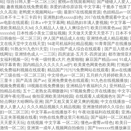
|
|
|
站
综合日韩人妻一区二区三区
蜜桃av在线观看网站
国产碰碰人人爱人人
|
|
|
频
趣夜视频在线免费观看
亲爱的请你原谅我 中文字幕
干脆杀了他算了
|
|
|
久久高清
老鸭窝大视频网站a一级
最新97在线视频资源
色妞精品av一
|
|
|
日本不卡二卡三卡四卡
亚洲熟妇色xxxxx妇色
2017在线免费观看中文a
|
|
|
av电影在线观看
日本a v中文字幕网
精品熟妇丰满人妻视频
中文字幕一
|
|
|
美欧美精品久久hd
久久精品人人做人人爽综合97
欧美日韩黄色aaa
国产
|
|
|
xxxxxhd
日本性感小美女三级短视频
天天做天天爱天天受不了
日本不
|
|
|
日韩偷拍一区二区三区
伊人国产精品成人在线
亚洲情色成人精品视频
|
|
文在线天堂中文在线天堂
94老司机福利社精品视频
91青青国产在线播
|
|
|
观看
91熟女91九色91天堂
11yyy国产成人综合在线观看
国产后入喷水
|
|
|
线网址
亚洲情色成人一二三区
四房波波-五月天-四房波波
都市激情亚
|
|
|
女福利视频一区
午夜一级特黄a大片,色黄啪啪
麻豆国产精品com
91成
|
|
|
码字幕青青
国内精品久久久久久久aa护
欧美黄色网黄色欧美网
打炮操
|
|
机免费福利视频在线观看
精品国产污污污免费网站在线观看
黄av在线
|
|
产三级在线一区二区三区
中文绯色av一区二区
五月婷六月婷婷欧美久
|
|
|
|
三显卡
国产高清 国产av
亚洲免费黄色在线观看
91九色在线视频播放
|
|
|
视频免费观看
18视频在线免费播放
亚洲精品午夜福利久久
亚州精品一
|
|
|
拍精品在线
五十二老熟女高潮嗷嗷叫
97视频免费公开在线播放
中文字
|
|
|
亚洲午夜伦理aaa
偷拍亚洲欧美清纯校园
在线观看人成视频色9
国产一
|
|
轻点啊好大哈啊呜c亚洲
国产又粗又黄又硬又爽的视频
中文在线播放一
|
|
|
妻人人妻人人
久久久精品视频久久精品视频
亚洲激情婷婷久久综合
搞
|
|
|
妇一区二区三区
中文字幕av在线播放不卡
午夜动漫福利在线观看
亚洲
|
|
玉足夹茎视频在线看
99热在线免费这里只有精品
国产福利一区二区精
|
|
|
天天爱天天玩
在线视频 中文字幕 一区二区
懂色av蜜臀av绯色
欧美日
|
|
激情一区二区
亚洲第一成年人视频网自拍偷拍
国产freexxxx性播放麻豆