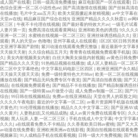
|
|
|
成人国产在线看
日韩一级高清免费播放
麻豆电影国产一区在线观看
日
|
|
色综合亚洲一区二区小说性色aⅴ
国产高清激情在线视频
国产丝袜高清
|
|
|
在线播放
毛片中文aaa五月天
欧美大屁股撅起来射精视频
av中文字幕
|
|
|
天堂av在线
精品麻豆国产综合在线9
亚洲国产精品久久久久秋霞1
av
|
|
|
区三区
午夜不卡伦理在线视频
国产最好看的特效大片av
一级毛片试看
|
|
|
人妻片第一页
免费高清在线观看黄网站
亚洲和欧美色的诱惑
9久久久
|
|
|
亚洲一区二区
水蜜桃在线视频一区二区三区
亚洲丝袜诱惑精品久久
亚
|
|
|
观看
男人的天堂av 色噜噜
亚州字幕成人在线观看
1区2区3区日韩另类
|
|
文亚洲字幕国产剧情
紫川动漫在线观看免费完整版
最近最新中文字幕
|
|
|
天天操天天射
久久综合精品五月天
青青青在线视频免费观看手机版
国
|
|
|
久
美女内射视频美女内射
白丝大胸美女操批内射视频
av黄色日韩免费
|
|
国产精品久久久天堂
91热精品视频在线播放
成人区人妻精品一区二区
|
|
区二区中文字幕绝色
中文字幕乱码电影三区四区
欧洲亚洲国产永久精
|
|
天天操天天摸天天添
免费一级特黄特色大片88av
欧美一区二区在线视
|
|
|
播放在线看
国产精品无码免费专区午夜党
国产高清自拍夜夜骚
国产又
|
|
|
精品
在线视频免费观看色
国产精品不卡在线播放
国产精品制服诱惑丝
|
|
|
在线视频
国产一级特黄aaa片做受小说
成人免费av制服一区二区
国产污
|
|
|
综合
99日韩在线视频精品
免费av在线亚洲精品
天堂在男人的双股之间
|
|
久久久久午夜电影
最近的中文字幕一区二区
av看片资源网手机版在线
|
|
|
片黄色片
91伦理视频在线播放
精品久久久中文字幕二区
国产亚洲AV
|
|
|
久久黄片
人妻熟妇乱又伦精品成熟
成人av黄片免费在线观看专区
久久
|
|
|
视频
黑人玩弄,人妻,一区二区三区
手机在线成人中文字幕
中文字字幕在
|
|
|
久久久
a在线观看免费久不卡精品
久久香蕉欧美日韩av蜜桃
国产又大
|
|
av动漫在线免费看
亚洲欧洲美洲av在线影视
美国自拍视频在线观看免费
|
|
|
视频麻豆
91人成精品手机在线观看视频
日韩一级大片免费视频
国产精