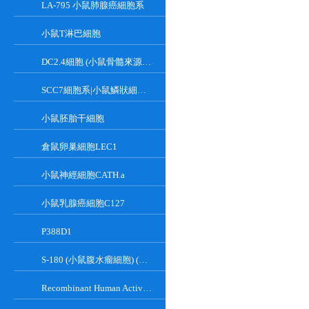
LA-795 小鼠肺腺癌細胞系
小鼠T淋巴細胞
DC2.4細胞 (小鼠骨髓來源樹突狀細胞)
SCC7細胞系|小鼠鱗狀細胞癌細胞
小鼠胚胎干細胞
倉鼠卵巢細胞LEC1
小鼠神經細胞CATH.a
小鼠乳腺癌細胞C127
P388D1
S-180 (小鼠腹水瘤細胞) (種屬鑒定正確)
Recombinant Human Active Focal Adhesion Kinase