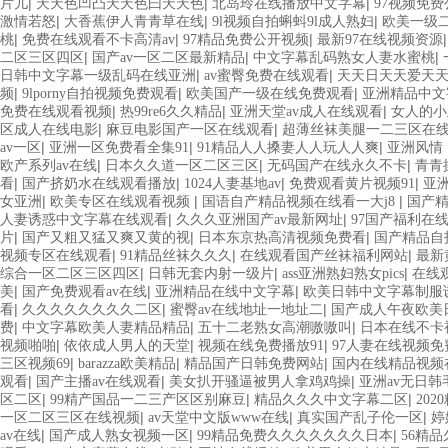
|
|
|
片儿
天天色凹凸天天色曰天天色
北岛玲在线播放中文字幕
97视频免
|
|
|
激情若怒
大香蕉伊人青青草在线
9l视频自拍蝌蚪9l成人熟妇
欧美一级
|
|
|
桃
免费在线观看不卡高清av
97精品免费公开视频
最新97在线视频资源
|
|
|
二区三区四区
国产av一区二区最新精品
中文字幕乱码熟女人妻水蜜桃
|
|
日韩中文字幕一级乱码在线亚洲
av蜜臀免费在线观看
天天日天天爱天
|
|
|
频
9lporny自拍视频免费观看
欧美国产一级在线免费观看
亚洲精品中文
|
|
|
免费在线观看视频
热99re6久久精品
亚洲天堂av成人在线观看
女人的小
|
|
区成人在线电影
麻豆电影国产一区在线观看
超薄丝袜美腿一二三区在
|
|
|
av一区
亚洲一区免费看全集91
91精品人人搡妻人人玩人人爽
亚洲风情 
|
|
|
欧产系列av在线
日本久久道一区二区三区
无码国产在线永久不卡
青青
|
|
|
|
看
国产挤奶水在线观看播放
1024人妻基地av
免费观看黄片视频91
亚洲
|
|
|
女亚洲
欧美专区在线观看视频
国语自产精品视频在线看一大j8
国产
|
|
人妻诱惑中文字幕在线观看
久久久亚洲国产av最新网址
97国产福利在
|
|
|
片
国产又粗又猛又爽又黄的视
日本东京热高清视频免费看
国产精品自
|
|
|
视频专区在线观看
91精品丝袜久久久
在线观看国产丝袜福利网站
最新
|
|
|
综合一区二区三区四区
日韩无套内射一级片
ass亚洲熟妇熟女pics
在线
|
|
|
美
国产免费观看av在线
亚洲精品在线中文字幕
欧美日韩中文字幕制服
|
|
|
看
久久久久久久久久二区
蜜臀av在线地址一地址二
国产成人午夜欧美
|
|
|
费
中文字幕欧美人妻精品精品
五十二老熟女高潮嗷嗷叫
日本在线不卡
|
|
|
视频啪啪
依依成人男人的天堂
视频在线免费播放91
97人妻在线视频免
|
|
|
三区视频69
barazza欧美精品
精品国产日韩免费网站
国内在线精品视频
|
|
|
观看
国产主播av在线观看
美女扒开骚逼被男人拿鸡鸡操
亚洲av无日韩
|
|
|
区二区
99精产国品一二三产区区别麻豆
精品久久久中文字幕二区
20
|
|
|
一区二区三区在线视频
av天堂中文版www在线
真实国产乱子伦一区
婷
|
|
|
av在线
国产成人熟女视频一区
99精品免费久久久久久久久日本
56精