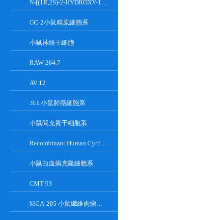
N-[(1R,2S)-2-HYDROXY-1-HYDROXYMETHYL-2-(2-TRIDECYL-1-CYCLOPROPENYL)ETHYL]OCT;GT-11
GC-2小鼠精原細胞系
小鼠神經干細胞
RAW 264.7
AV 12
3LL小鼠肺癌細胞系
小鼠間充質干細胞系
Recombinant Human Cyclin-Dependent Kinase Inhibitor 2A
小鼠白血病克隆細胞系
CMT 93
MCA-205 小鼠纖維肉瘤細胞系