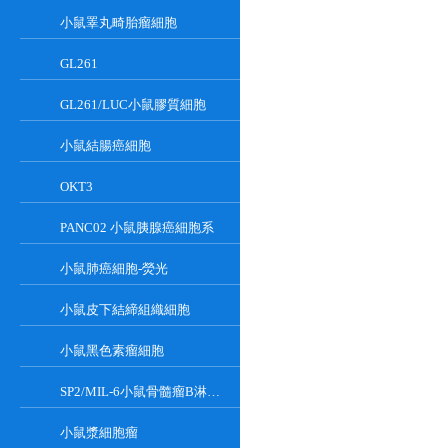
小鼠睪丸畸胎瘤細胞
GL261
GL261/LUC小鼠膠質細胞
小鼠結腸癌細胞
OKT3
PANC02 小鼠胰腺癌細胞系
小鼠肺癌細胞-熒光
小鼠皮下結締組織細胞
小鼠黑色素瘤細胞
SP2/MIL-6小鼠骨髓瘤B淋巴懸浮細胞系
小鼠漿細胞瘤