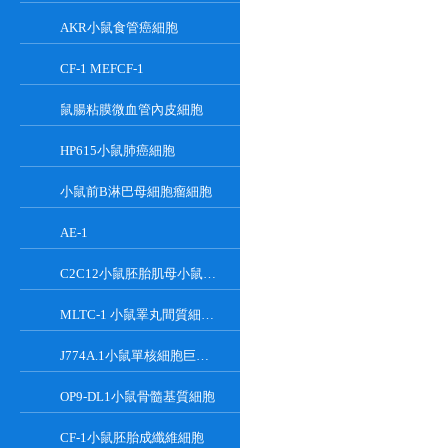
AKR小鼠食管癌細胞
CF-1 MEFCF-1
鼠腸粘膜微血管內皮細胞
HP615小鼠肺癌細胞
小鼠前B淋巴母細胞瘤細胞
AE-1
C2C12小鼠胚胎肌母小鼠胚胎肌母細胞
MLTC-1 小鼠睪丸間質細胞瘤細胞系
J774A.1小鼠單核細胞巨噬細胞
OP9-DL1小鼠骨髓基質細胞
CF-1小鼠胚胎成纖維細胞