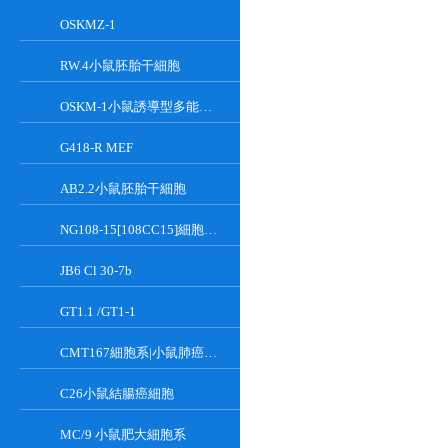
OSKMZ-1
RW.4小鼠胚胎干細胞
OSKM-1小鼠誘導型多能干細胞
G418-R MEF
AB2.2小鼠胚胎干細胞
NG108-15[108CC15]細胞系|小鼠神經母瘤與大鼠膠質瘤之融合細胞
JB6 Cl 30-7b
GT1.1 /GT1-1
CMT167細胞系|小鼠肺癌細胞
C26小鼠結腸癌細胞
MC/9 小鼠肥大細胞系