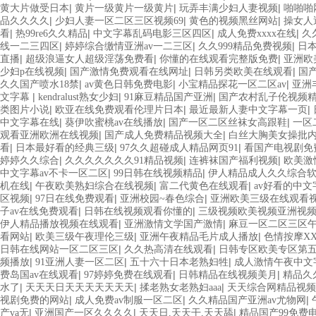
|
|
|
黄大片做受日本
黄片一级黄片一级黄片
玩弄丰满少妇人妻视频
啪啪啪
|
|
|
品久久久久
少妇人妻一区二区三区视频69
黄色的视频黑丝网站
操女人
|
|
|
|
看
热99re6久久精品
中文字幕乱码电影三区四区
成人免费xxxx在线
久
|
|
|
线一二三四区
婷婷综合缴情亚洲av一二三区
久久999精品免费视频
日
|
|
|
直播
超级浪逼女人超级淫荡免费看
你懂的在线观看完整版免费
亚洲欧
|
|
|
少妇p在线视频
国产激情免费观看在线网址
日韩另类欧美在线观看
国
|
|
|
久久国产喷水18禁
av黄色日韩免费电影
小宝精品探花一区二区av
亚洲
|
|
|
文字幕
kendralust熟女少妇
91麻豆精品国产亚洲
国产农村乱子伦视频
|
|
|
类图片小说
欧亚在线免费观看伦理片日本
最近最新人妻中文字幕一页
|
|
|
中文字幕在线
葵伊吹蜜桃av在线播放
国产一区二区丝袜女高跟鞋
一区
|
|
观看亚洲欧洲在线视频
国产成人免费精品视频大全
白丝大胸美女操批
|
|
|
看
日本最好看的经典三级
97久久超碰成人精品网页91
看国产电视剧免
|
|
|
婷婷久久综合
久久久久久久久91精品视频
连裤袜国产福利视频
欧美激
|
|
中文字幕av不卡一区二区
99日韩在线视频精品
伊人精品成人久久综合
|
|
|
机在线
午夜欧美熟妇综合在线视频
富二代黄色在线观看
av好看的中文
|
|
|
区视频
97日在线免费观看
亚洲校园~春色综合
亚洲欧美三级在线观看
|
|
子av在线免费观看
日韩在线视频观看你懂的
三级视频欧美视频亚洲视
|
|
伊人精品播放视频在线观看
亚洲激情文学国产激情
麻豆一区二区三区
|
|
|
看网站
欧美三级午夜理伦三级
亚洲午夜精品毛片成人播放
色情按摩XX
|
|
日韩在线网站一区二区三区
久久热高清在线观看
日韩专区欧美专区第
|
|
|
频播放
91亚洲人妻一区二区
五十六十日本老熟妇牲
成人激情午夜中文
|
|
|
费岛国av在线观看
97婷婷免费在线观看
日韩精品在线视频美月
精品久
|
|
|
水了
天天天日天天天天天天天
揉老熟女老熟妇aaa
天天综合网精品视频
|
|
|
视剧免费的网站
成人免费av制服一区二区
久久精品国产亚洲av尤物网
|
|
|
产va无
亚洲国产一区久久久久
天天日,天天干,天天舔
精品国产99免费