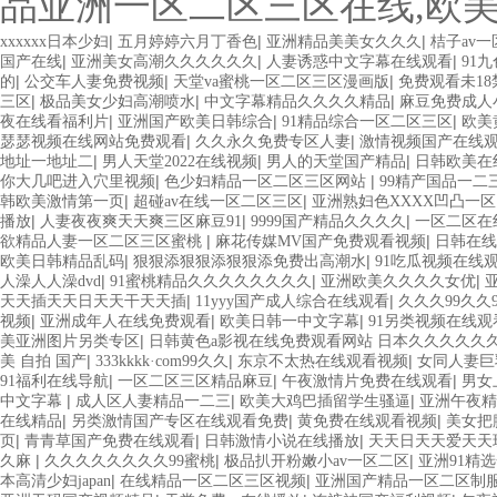
品亚洲一区二区三区在线,欧
|
|
|
xxxxxx日本少妇
五月婷婷六月丁香色
亚洲精品美美女久久久
桔子av
|
|
|
国产在线
亚洲美女高潮久久久久久久
人妻诱惑中文字幕在线观看
91
|
|
|
的
公交车人妻免费视频
天堂va蜜桃一区二区三区漫画版
免费观看未1
|
|
|
三区
极品美女少妇高潮喷水
中文字幕精品久久久久精品
麻豆免费成人
|
|
|
夜在线看福利片
亚洲国产欧美日韩综合
91精品综合一区二区三区
欧美
|
|
瑟瑟视频在线网站免费观看
久久永久免费专区人妻
激情视频国产在线
|
|
|
地址一地址二
男人天堂2022在线视频
男人的天堂国产精品
日韩欧美在
|
|
你大几吧进入穴里视频
色少妇精品一区二区三区网站
99精产国品一二
|
|
韩欧美激情第一页
超碰av在线一区二区三区
亚洲熟妇色XXXX凹凸一区
|
|
|
播放
人妻夜夜爽天天爽三区麻豆91
9999国产精品久久久久
一区二区在
|
|
欲精品人妻一区二区三区蜜桃
麻花传媒MV国产免费观看视频
日韩在线
|
|
欧美日韩精品乱码
狠狠添狠狠添狠狠添免费出高潮水
91吃瓜视频在线
|
|
|
人澡人人澡dvd
91蜜桃精品久久久久久久久久
亚洲欧美久久久久女优
|
|
天天插天天日天天干天天插
11yyy国产成人综合在线观看
久久久99久久9
|
|
|
视频
亚洲成年人在线免费观看
欧美日韩一中文字幕
91另类视频在线观
|
美亚洲图片另类专区
日韩黄色a影视在线免费观看网站 日本久久久久久
|
|
|
美 自拍 国产
333kkkk·com99久久
东京不太热在线观看视频
女同人妻巨
|
|
|
91福利在线导航
一区二区三区精品麻豆
午夜激情片免费在线观看
男女
|
|
|
中文字幕
成人区人妻精品一二三
欧美大鸡巴插留学生骚逼
亚洲午夜精
|
|
|
在线精品
另类激情国产专区在线观看免费
黄免费在线观看视频
美女把
|
|
|
页
青青草国产免费在线观看
日韩激情小说在线播放
天天日天天爱天天
|
|
|
久麻
久久久久久久久久99蜜桃
极品扒开粉嫩小av一区二区
亚洲91精
|
|
本高清少妇japan
在线精品一区二区三区视频
亚洲国产精品一区二区制