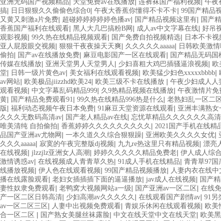
|
|
|
亚洲无码国产视频精品
天堂免费av在线播放
连裤袜国产福利视频
午夜
|
|
|
搞
日日狠狠久久偷偷色综合0
午夜大香蕉你懂得不卡不卡
99国产精品
|
|
|
又黄又刺激a片免费
超碰婷婷婷婷婷色播av
国产精品视频这里有
国产
|
|
|
香蕉国产福利在线观看
黑人大几巴搞粉B网
成人av中文字幕在线
好吊
|
|
|
观影视频
99久热在线精品视频观看
国产免费自拍视频精选
日本不卡视
|
|
|
亚人屁股眼交视频
狠狠干夜夜操天天爽
久久久久久aaaaa
日韩欧美激情
|
|
|
偷拍
国产av在线播放免费
麻豆电影国产一区在线观看
国产精品无码国
|
|
|
传媒在线播放
亚洲天堂男人天堂男人
少妇喜粗大鸡巴插骚逼浪视频
欧美
|
|
|
|
堂
日韩一级片黄色av
美女福利在线观看视频
欧美猛少妇色xxxxxbbbb
|
|
|
av网站
欧美极品jiizzhd欧美24
欧美三级不卡在线播放
午夜少妇成人人妻
|
|
|
观看视频
中文字幕乱码精品999
久9热精品视频在线播放
午夜激情片免
|
|
|
黄
国产精品免费观看91
99久热在线精品996热是什么
老熟妇乱一区二
|
|
|
版
福利动态视频午夜日本免费
91麻豆天堂资源在线观看
亚洲丰满熟女
|
|
久久久无数码高清av
国产老人精品av在线
忘忧草精品久久久久久久高清
|
|
唯美清纯 自拍偷拍
香蕉婷婷久久久久久久久久久
2021国产手机在线精
|
|
|
品国产亚洲av尤物网
一本久道久久综合狠狠躁
亚洲欧美久久久久女优
|
|
|
久久久aaaaa
寂寞的午夜完整版dj视频
九九re热这里只有精品视频
漂亮
|
|
|
在线视频
jlzzjlz亚洲女人高潮
婷婷久久久久久精品免费老
伊人成人综
|
|
|
激情诱惑av
在线视频成人青青草久热
91成人手机在线精品
青青草97
|
|
|
线播放视频
伊人色在线观看视频
99国产精品视频播放
人妻内衣在线中
|
|
|
播在线露脸观看
老妇女插插插下面的逼逼播放
jav成人在线视频
国产精
|
|
|
妻性奴隶免费观看
老鸭窝大视频网站a一级
国产亚洲av一区二区
在线
|
|
|
产一区二区日韩高清
少妇高潮av久久久久久
在线观看国产剧情av
91
|
|
|
av一区二区三区
人妻中出视频免费观看
青娱乐休闲在线观看视频
欧美
|
|
|
合一区二区
国产熟女美腿丝袜露脸
中文在线天堂中文在线天堂
欧美黑