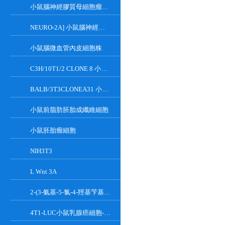
小鼠腦神經膠質母細胞瘤瘤株
NEURO-2A] 小鼠腦神經瘤細胞
小鼠腦微血管內皮細胞株
C3H/10T1/2 CLONE 8 小鼠胚胎成纖維細胞系
BALB/3T3CLONEA31 小鼠胚胎成纖維細胞
小鼠前脂肪胚胎成纖維細胞
小鼠胚胎瘤細胞
NIH3T3
L Wnt 3A
2-(3-氨基-5-氯-4-羥基芐基)-1H-異吲哚-1,3(2H)-二酮
4T1-LUC小鼠乳腺癌細胞-熒光素酶標記