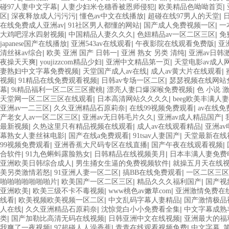
|
|
|
碰97人妻中文字幕
人妻少妇米仓穗香被恩师侵犯
欧美精品色呦呦首页
|
|
|
|
区
深夜释放成人污污污
懂色av中文在线播放
超碰在线97男人的天堂
|
|
|
在线免费成人亚洲av
91社区男人都懂的网站
国产成人免费视频一区
一
|
|
|
大鸡吧淫水四射视频
中国精品人妻久久久
色妞精品av一区二区三区
免
|
|
|
japanese国产在线播放
亚洲543av在线观看
午夜影院在线观看免费版
亚
|
|
|
清丝袜av综合
欧美 亚洲 国产 日韩一
亚洲 熟女 另类 清纯
亚洲av日韩激
|
|
|
夜操天天爽
youjizzcom精品少妇
亚洲中文精品第一页
天堂电影av成人
|
|
|
妻熟妇中文字幕免费视频
天堂国产成人av在线
成人av黄大片在线观看
|
|
|
视频
91精品在线免费观看视频
日韩av专场一区二区
瑟瑟视频在线网站
|
|
|
幕
9i精品福利一区二区三区蜜桃
漂亮人妻口爆深喉免费视频
色 小说 
|
|
天堂网一区二区三区在线观看
日本高清网站久久久久
beeg欧美丰满人妻
|
|
|
亚洲av一二三区
久久亚洲精品石原莉奈
在线99视频免费观看
av在线
|
|
|
产老女人av一区二区三区
亚洲av无日韩毛片久久
亚洲av成人精品国产
|
|
|
最新视频
久热这里只有精品视频在线观看
成人av在线观看精品
亚洲a
|
|
|
幕熟女人妻丝袜电影
国产在线a免费观看
91tsav人妻国产
天堂最新在线社
|
|
|
99视频免费观看
亚洲香蕉大尺码专区在线直播
国产午夜在线观看视频
|
|
|
合软件
91九色蝌蚪露脸熟女
日韩精品在线视频美月
日本丰满人妻免费
|
|
亚洲欧美日韩综合成人
男生捅女生逼的免费视频软件
就操五月天在线
|
|
|
美另类激情若怒
91亚洲人妻一区二区
搞BB在线免费观看
一区二区三区
|
|
|
啪啪啪啪啪啪啪片
欧美国产一区二区三区
精品久久久福利国产
国产视
|
|
|
亚洲欧美
欧美三级不卡不毒视频
www桃色av嫩草com
亚洲激情免费在
|
|
|
线看
欧美视频欧美视频一区二区
中文乱码字幕人妻精品
国产激情极品
|
|
|
人在线
久久亚洲精品石原莉奈
沈惊觉白小小免费看全集
中文字幕成熟
|
|
|
类
国产加勒比高清无码在线视频
日韩亚洲中文在线视频
亚洲最大的福
|
|
|
我爽了一夜视频
97超碰人人澡香蕉
青青在线观看视频免费
中文字幕_第