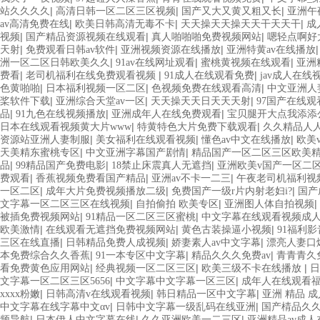
|
|
|
站久久久久
高清日韩一区二区三区视频
国产又大又黄又粗又长
亚洲午
|
|
|
av高清免费在线
欧美日韩高清无毒不卡
天天操天天操天天干天天干
成
|
|
|
视频
国产精品资源视频在线观看
真人啪啪啪免费视频网站
嗯轻点啊好
|
|
|
天射
免费观看日韩av软件
亚洲视频资源在线播放
亚洲特黄av在线播放
|
|
|
洲一区二区日韩欧美久久
91av在线网址观看
蜜桃黄视频在线观看
亚洲
|
|
|
费看
老司机福利在线免费观看视频
91成人在线观看免费
jav成人在线
|
|
|
色黄啪啪
日本福利视频一区二区
色视频免费在线观看高清
中文亚洲人
|
|
|
桨软件下载
亚洲综合天堂av一区
天天操天天日天天天射
97国产在线
|
|
|
品
91九色在线视频播放
亚洲成年人在线免费观看
宝贝腿开大点我添添
|
|
日本在线观看视频黄大片www
特黄特色大片免费下载观看
久久精品人人
|
|
|
资源站亚洲人妻制服
美女福利在线观看视频
懂色av中文在线播放
欧美v
|
|
天美精东蜜桃专区
中文亚洲字幕国产剧情
精品国产一区二区三区欧美
|
|
|
品
99精品国产免费电影
18禁止床震真人无遮挡
亚洲欧美v国产一区二
|
|
|
费观看
香蕉视频免费看国产精品
亚洲av不卡一二三
午夜老司机福利视
|
|
|
一区二区
成年大片免费视频播放二级
免费国产一级r片内射老妇i?
国产
|
|
|
文字幕一区二区三区在线视频
自拍偷拍 欧美专区
亚洲图人体自拍视频
|
|
被插免费视频网站
91精品一区二区三区蜜桃
中文字幕在线观看视频成人
|
|
|
欧美激情
在线观看无遮挡免费视频网站
黄色古装操逼小视频
91福利
|
|
|
三区在线直播
日韩精品免费人成视频
娇妻素人av中文字幕
漂亮人妻口
|
|
|
本免费综合久久香蕉
91一本专区中文字幕
精品久久久免费av
青青青久
|
|
|
看免费黄色应用网站
经典视频一区二区三区
欧美三级不卡在线播放
日
|
|
文字幕一区二区三区5656
中文字幕中文字幕一区三区
成年人在线观看
|
|
|
xxxx粉嫩
日韩高清v在线观看视频
韩日精品一区中文字幕
亚洲 精品 成
|
|
中文字幕在线字幕中文αv
日韩中文字幕一级乱码在线亚洲
国产棈品久
|
|
|
频导航
日本伊人中文字幕在线
久久亚洲欧美一二三区
亚洲精品av成人