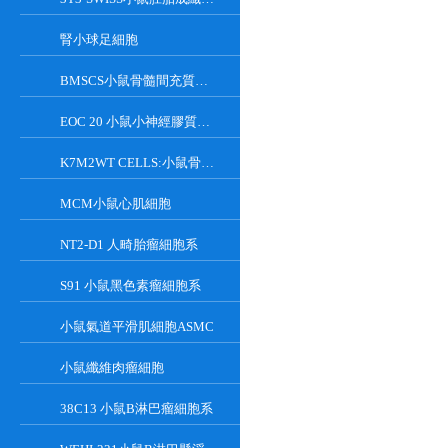
腎小球足細胞
BMSCS小鼠骨髓間充質干細胞
EOC 20 小鼠小神經膠質細胞系
K7M2WT CELLS:小鼠骨肉瘤成骨細胞系
MCM小鼠心肌細胞
NT2-D1 人畸胎瘤細胞系
S91 小鼠黑色素瘤細胞系
小鼠氣道平滑肌細胞ASMC
小鼠纖維肉瘤細胞
38C13 小鼠B淋巴瘤細胞系