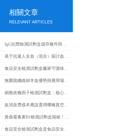
相關文章
RELEVANT ARTICLES
IgG抗體檢測試劑盒儲存條件與有效期管理
基于抗凝人全血（混合）探討血液流變學特性及其影響因素
食品安全檢測試劑盒廠家守護味蕾的守護者
無菌脫纖維綿羊血優勢與應用場景匯總
細胞炎癥因子檢測試劑盒：核心技術與檢測原理全解析
血清血漿樣本應該選用哪種真空采血管收集？
黃曲霉毒素B1檢測試劑盒揭秘！精準鎖定隱患
食品安全檢測試劑盒是食品安全領域的重要工具