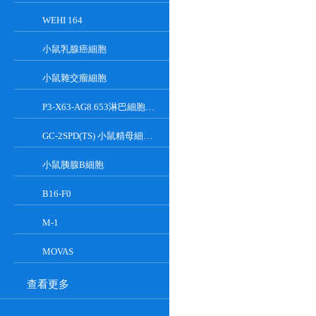
WEHI 164
小鼠乳腺癌細胞
小鼠雜交瘤細胞
P3-X63-AG8.653淋巴細胞小鼠骨髓瘤細胞
GC-2SPD(TS) 小鼠精母細胞系
小鼠胰腺Β細胞
B16-F0
M-1
MOVAS
查看更多