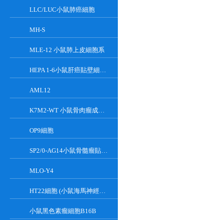
LLC/LUC小鼠肺癌細胞
MH-S
MLE-12 小鼠肺上皮細胞系
HEPA 1-6小鼠肝癌貼壁細胞系
AML12
K7M2-WT 小鼠骨肉瘤成骨細胞系
OP9細胞
SP2/0-AG14小鼠骨髓瘤貼壁細胞系
MLO-Y4
HT22細胞 (小鼠海馬神經元細胞) (STR鑒定正確)
小鼠黑色素瘤細胞B16B