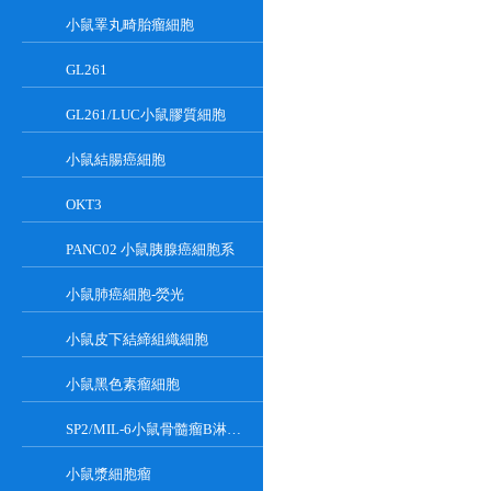
小鼠睪丸畸胎瘤細胞
GL261
GL261/LUC小鼠膠質細胞
小鼠結腸癌細胞
OKT3
PANC02 小鼠胰腺癌細胞系
小鼠肺癌細胞-熒光
小鼠皮下結締組織細胞
小鼠黑色素瘤細胞
SP2/MIL-6小鼠骨髓瘤B淋巴懸浮細胞系
小鼠漿細胞瘤