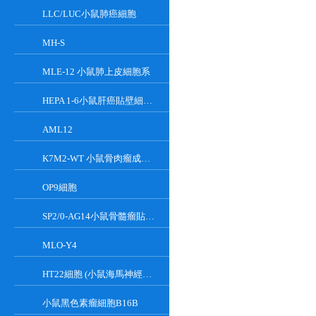
LLC/LUC小鼠肺癌細胞
MH-S
MLE-12 小鼠肺上皮細胞系
HEPA 1-6小鼠肝癌貼壁細胞系
AML12
K7M2-WT 小鼠骨肉瘤成骨細胞系
OP9細胞
SP2/0-AG14小鼠骨髓瘤貼壁細胞系
MLO-Y4
HT22細胞 (小鼠海馬神經元細胞) (STR鑒定正確)
小鼠黑色素瘤細胞B16B