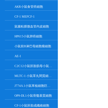
AKR小鼠食管癌細胞
CF-1 MEFCF-1
鼠腸粘膜微血管內皮細胞
HP615小鼠肺癌細胞
小鼠前B淋巴母細胞瘤細胞
AE-1
C2C12小鼠胚胎肌母小鼠胚胎肌母細胞
MLTC-1 小鼠睪丸間質細胞瘤細胞系
J774A.1小鼠單核細胞巨噬細胞
OP9-DL1小鼠骨髓基質細胞
CF-1小鼠胚胎成纖維細胞