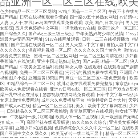
品亚洲一区二区三区在线,欧
|
|
色少妇精品一区二区三区网站
97精产国品一二三产区区
午夜不卡在线
|
|
|
国产精品
日韩在线视频观看你懂的
四十路の五十路熟女网址
av超清
|
|
|
人妻,人人干,在线
av岛国在线观看免费观看
欧美,国产,日本,综合
男人
|
|
|
女影院
五月天色婷婷中文字幕
丰满老熟女av在线
欧美理论片一区二区
|
|
|
国产综合久久
国产a级三级三级三级别
中年美熟妇与少年的激情
11y
|
|
|
洲最大av无码国产网址
91av在线网址观看
日韩一二三在线视频播放
精
|
|
|
自拍
国产主播在线观看一区二区
男人天堂av中文字幕
自拍人妻中文字
|
|
|
久久久久久久
深夜福利视频一区二区
久久久久久久国产黄色片
激情9
|
|
|
观看免费完整版
蜜桃一区二区三区网址
一区二区三区高清在线
少妇自
|
|
|
香蕉综合在线资源
亚洲中国老熟妇老熟女
国产av高h精品一区二区
狼人
|
|
|
国产精品
午夜美女直播福利视频
熟女人妻 在线观看
在线观看国产剧情
|
|
|
合视频网
免费一区二区三区香蕉
污污污的视频免费在线观看
亚洲国产
|
|
|
视频图片小说
亚洲最黄18禁国产
麻豆一区二区三区午夜免费观看
欧美
|
|
|
区
91精品综合一区二区三区
紫川动漫在线观看免费完整版
东京热tok
|
|
欧美成人免费观看在线看
亚洲av日韩在线一区二区三区
国产99热这里
|
|
爆汗乳中出正在播放
瑟瑟视频在线网站免费观看
日韩中文字幕一级乱
|
|
|
女床上激情免费网站
成年永久免费播放平台
特黄特黄的日本大片
天堂
|
|
|
国产成人av在线
精品一区二区三区福利美女
欧美中文字幕网在线
少妇
|
|
|
一
日洲精品久久区二区三区蜜桃臀
青青草原亚洲在线视频
熟女体下毛
|
|
|
com
午夜福利一级片啪啪啪
欧美人体一区二区视频
九一欧洲国产无码
|
|
|
拍 成人 一区
高跟丝袜在线观看骚妻
99久久99久久综合
亚洲美女福利
|
|
|
文字幕
亚洲少妇p在线视频
色婷婷综合久久久久中文一区二区
在线欧
|
|
国产亚洲中文久久网久久
欧美无矿砖一线二线三显卡
精品一区二区三