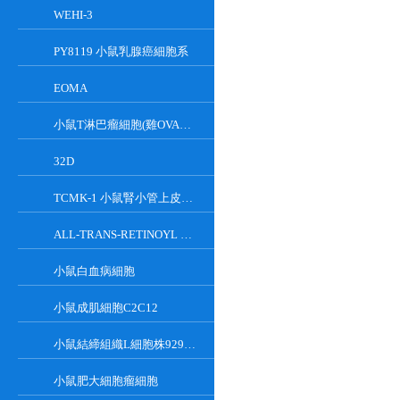
WEHI-3
PY8119 小鼠乳腺癌細胞系
EOMA
小鼠T淋巴瘤細胞(雞OVA基因修飾)
32D
TCMK-1 小鼠腎小管上皮細胞系
ALL-TRANS-RETINOYL B-GLUCURONIDE
小鼠白血病細胞
小鼠成肌細胞C2C12
小鼠結締組織L細胞株929克隆
小鼠肥大細胞瘤細胞