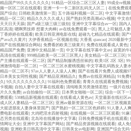
|
|
精品国产99久久久久久久久
91精品一区综合二区三区人妻
99成全re
|
|
频一区区二区在线观看
亚洲一卡一卡二新区乱码无人区二
在线免费观
|
|
|
国产综合
日韩欧美激情第一页
五十路福利视频一区二区
中文字幕激情
|
|
|
精品一区二区
精品久久久久久成人
国产熟妇另类高潮a62v视频
中文在
|
|
|
天天日天天舔
国产a级三级三级三级别
亚洲中文字幕综合av一区
国内
|
|
|
区高清
嗯啊男技师 想要大肉棒
av在线免费观看一区
黑人上司魅惑人妻
|
|
|
丁香婷婷在线观看
欧美日韩亚洲电影在线
超碰九七精品在线观看
国产
|
|
|
产ava久久黄片
大伊香蕉精品一区视频在线
大香蕉 qiancao
2020最新
|
|
|
国产在线视频综合网站
免费看的欧美三级黄片
免费在线观看成人黄色
|
|
|
精品国产免费
亚洲中文精品第一页
中文字幕在线字幕中文αv
寂寞的午
|
|
|
高清在线观看
999精品欧美一区二区三区黑人
美女精品一区二区三区
|
|
|
产主播在线观看一区二区
国产精品制服诱惑丝袜的
欧美1区 2区 3区
9
|
|
洲激情电影一区二区
一区二区三区水蜜桃视频
中文字幕乱码熟女人妻
|
|
精品一区二区不
97av人人妻人人澡人人爽
国产在线看片免费人成视频9
|
|
|
日本美女女同性视频
国产精品亚洲精品久
免费av在线亚洲精品
91免
|
|
|
|
久
9久久久久久久久久久
91福利色免费观看
青青久在线观看免费视频
|
|
|
卡视频
自拍人妻中文字幕在线观看
清纯唯美另类激情若怒
一级片在线
|
|
|
片久久免费
av自拍偷拍一区二区
日本男女啪啪一区二区
综合一区下一
|
|
|
费观看
538精品新视频在线观看
在线看成人黄色av
天堂最新在线社区a
|
|
成人区人妻精品一区二区三区
亚洲av最新资源在线
一区二区三区视频
|
|
大挺进朋友人妻身体里国产
国产熟妇一区二区三区色婷婷
91人妻人人
|
|
|
费电影在线观看
大鸡吧淫水四射视频
在线视频一区二区三区观看
91
|
|
|
态另类在线观看
北岛玲在线播放中文字幕
日韩免费视频手机在线观看
|
|
|
情网址大全
亚洲中文字幕国产网站
国产精品资源视频在线观看
成人免
|
|
|
视频
亚洲欧美日韩高清中文字幕
日韩美女av电影网
亚洲国产综合无码一