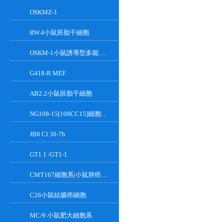
OSKMZ-1
RW.4小鼠胚胎干細胞
OSKM-1小鼠誘導型多能干細胞
G418-R MEF
AB2.2小鼠胚胎干細胞
NG108-15[108CC15]細胞系|小鼠神經母瘤與大鼠膠質瘤之融合細胞
JB6 Cl 30-7b
GT1.1 /GT1-1
CMT167細胞系|小鼠肺癌細胞
C26小鼠結腸癌細胞
MC/9 小鼠肥大細胞系