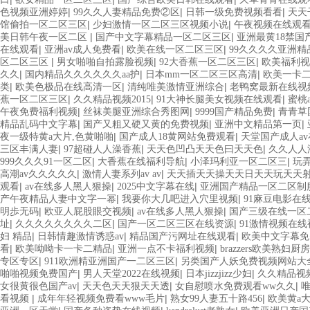
|
|
|
色视频亚洲婷婷
99久久人妻精品免费②区
日韩一级免费视频看看
天天
|
|
馆偷拍一区二区三区
少妇激情一区二区三区视频小说
午夜视频在线观
|
|
美日韩午夜一区二区
国产中文字幕精品一区二区三区
亚洲最黄18禁国
|
|
|
在线观看
亚洲av成人免费看
欧美在线一区二区三区
99久久久久亚洲精
|
|
|
区二区三区
男女啪啪自拍露脸视频
92大香蕉一区二区三区
欧美福利视
|
|
|
久久
国内精品久久久久久久aa护
日本mm一区二区三区高清
欧美一卡二
|
|
|
类
欧美色极品在线高清一区
清纯唯美激情亚洲综合
老鸭窝最新在线视
|
|
|
蕉一区二区三区
久久精品视频2015
91大神长腿美女视频在线观看
蜜桃
|
|
|
午夜免费福利视频
丝袜美腿亚洲综合秀图网
9999国产精品免费
青青草
|
|
|
精品乱码中文字幕
国产又粗又硬又黄的免费视频
亚洲中文精品第一页
|
|
夜一级特黄a大片,色黄啪啪
国产成人18黄网站免费观看
天堂国产成人av
|
|
|
三区丰满人妻
97超碰人人澡香蕉
天天色凹凸天天色曰天天色
久久人人
|
|
|
999久久久91一区二区
大香蕉在线福利导航
小泽玛利亚一区二区三
玩
|
|
高潮av久久久久久
激情人妻系列av av
天天插天天操天天日天天玩天天
|
|
|
观看
av在线多人黑人狠操
2025中文字幕在线
亚洲国产精品一区二区制
|
|
产午夜精品人妻中文字一幂
我要你大几吧进入穴里视频
91麻豆电影在
|
|
|
明歩无码
欧亚人屁股眼交视频
av在线多人黑人狠操
国产三级在线一区
|
|
|
址
久久久久久久久久二区
国产一区二区三区在线资源
91激情视频在线
|
|
|
妇 精品
日韩情趣激情诱惑av
精品国产污网址在线观看
欧美中文字幕免
|
|
|
看
欧美呦呦卡一卡二精品
亚洲一点不卡福利视频
brazzers欧美熟妇厨房
|
|
专区专区
911欧洲精亚洲国产一二区三区
另类国产人妖免费视频网站大
|
|
|
啪啪视频免费国产
男人天堂2022在线视频
日本jizzjizz少妇
久久精品视
|
|
|
女很黄很色国产av
天天色天天狠天天透
女自慰喷水免费观看ww久久
唯
|
|
|
看视频
成年年轻视频免费看www毛片
熟女99人妻五十路456
欧美黄a