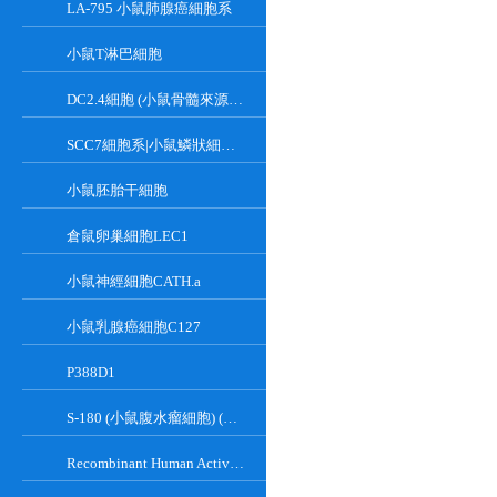
LA-795 小鼠肺腺癌細胞系
小鼠T淋巴細胞
DC2.4細胞 (小鼠骨髓來源樹突狀細胞)
SCC7細胞系|小鼠鱗狀細胞癌細胞
小鼠胚胎干細胞
倉鼠卵巢細胞LEC1
小鼠神經細胞CATH.a
小鼠乳腺癌細胞C127
P388D1
S-180 (小鼠腹水瘤細胞) (種屬鑒定正確)
Recombinant Human Active Focal Adhesion Kinase