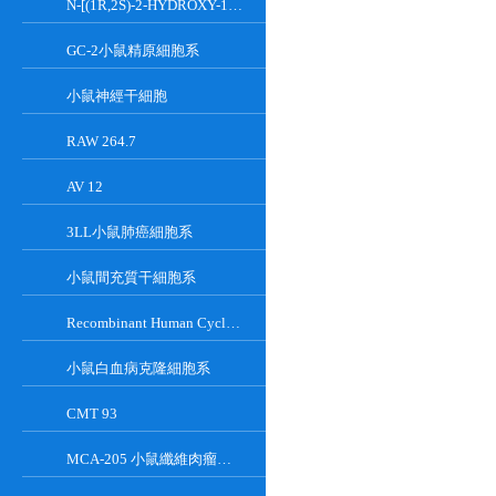
N-[(1R,2S)-2-HYDROXY-1-HYDROXYMETHYL-2-(2-TRIDECYL-1-CYCLOPROPENYL)ETHYL]OCT;GT-11
GC-2小鼠精原細胞系
小鼠神經干細胞
RAW 264.7
AV 12
3LL小鼠肺癌細胞系
小鼠間充質干細胞系
Recombinant Human Cyclin-Dependent Kinase Inhibitor 2A
小鼠白血病克隆細胞系
CMT 93
MCA-205 小鼠纖維肉瘤細胞系