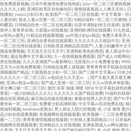
|
|
线免费观看视频
日本午夜激情免费在线电影
julia一区二区三区蜜桃视频
|
|
|
久久久久人精
亚洲区欧美区自拍偷拍区
狠狠躁夜夜躁人人爽天天BL
日
|
|
|
线播放
youjizz少妇日本
欧美国产一区二区三区在线看
中文字幕第一区高
|
|
|
人妻丝袜
熟女人妻av完整一区二区三区
9i精品福利一区二区三区蜜桃
|
|
|
码樱花
日韩精品性色一区二区在线观看
玩弄丰满熟妇班主任老师
连裤
|
|
|
蕉伊人青青草在线
大屁股av在线播放
亚洲码欧洲码在线观看
91九色
|
|
|
av绯色av蜜乳
91精品在线观看视频
ass中国少妇pic精品
免费大香蕉伊人a
|
|
|
一区二区三区
亚洲综合黄色的在线观看
久久久久久久久精品中文
亚洲
|
|
一区二区伦理在线观看
日韩欧美亚洲精品高清国产
人妻少妇嫩草中文
|
|
|
骚逼免费视频
天天澡天天日天天干
亚洲和欧美色的诱惑
素人搭讪中出
|
|
|
导航
最近免费中文字幕日韩
久一在线视频免费观看
国产成人18黄网
|
|
|
类在线视频
久久久亚洲国产av最新网址
沈惊觉白小小免费看全集
999
|
|
五月天av在线免费观看
日韩精品免费人成视频
青青青青草手机版在线
|
|
|
潮视频国产精品
大屁股熟女少妇一区二区
国产三级中文字幕av
日本少
|
|
久久久久久一区二区三区
av色综合久久天堂av…
国产又粗又黄又硬又爽
|
|
|
桃
亚洲av熟女av熟女
国产成人亚洲一区二区三区
久久av四色米奇影视
|
|
美女爽口爆一区二区三区
激烈 痉挛 抽搐 潮喷 MP4
中文字幕奴隷色的舞
|
|
|
香蕉
一级少妇精品久久久久
久久久久久久国产精品免费
91福利在线
|
|
|
偷自拍亚洲精品
麻豆精品传媒在线播放
偷偷在线男人的天堂
国产91
|
|
|
妻丝袜一区二区三区
免费看少妇高潮特黄
中文字幕av高清免费在线
精
|
|
|
线福利视频
kendralust老熟女
男人插女人阴穴的视频
色 小说 激情 图片
|
|
品少妇在线观看视频
色视频网在线视频观看
欧美视频一二三区免费观
|
|
|
频一二三区
青青青激情视频在线最新
91丝袜人妻高跟精品17c
日本福
|
|
|
视频网在线视频观看
亚洲精品久久在线视频
亚洲各国成人av网址播放
|
|
|
久高清
天天日天天摸天天草
久久国产精品精品国产
色 小说 激情 图片