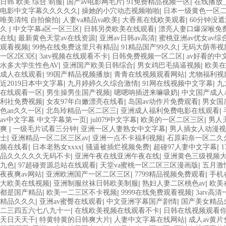
|
|
|
日韩 欧美 综合 制服
国产av电影网毛片
91免费精品视频一区
在线播放_
|
|
电影中文字幕久久久久久
操她的小穴动态视频啪啪
日本一级黄色一区
|
|
|
唯美清纯 自拍偷拍
人妻va精品va欧美
大香蕉在线欧美观看
60分钟没
|
|
|
久
中文字幕a区一区三区
日韩另类欧美在线观看
漂亮人妻口爆深喉免
|
|
|
在线
最新黄色天堂av在线资源
亚洲av日韩av高清
蜜桃亚洲av优女av综
|
|
|
观看视频
99热在线免费这里只有精品
91精品国产99久久
无码大荫蒂视
|
|
|
一区2区3区
3atv视频在线观看不卡
日韩免费视频一区二区
av好看的中
|
|
|
水多大学生性色AV
亚洲国产欧美日韩综合
男女鸡巴毛搞逼视频
欧美在
|
|
|
成人在线观看
99国产精品视频播放
青青在线视频观看网站
尤物福利视
|
|
|
近2019日本中文字幕
九月婷婷久久综合激情
91网在线视频中文字幕
九
|
|
|
在线观看一区
男生操男生国产视频
嗯嗯呐插进来嘛吸奶
中文国产成人
|
|
|
利社免费视频
女友97年白嫩漂亮在线看
岛国av动作片免费观看
男女国
|
|
|
色an久久一区
北岛玲精品一区二区三
亚洲成人福利免费电影在线观看
|
|
|
av中文字幕 中文字幕第一页
jul079中文字幕
欧美的一区二区三区
男人
|
|
|
爽
一级毛片试看三分钟
亚洲一区人妻熟女中文字幕
男人插女人动漫视
|
|
|
士
亚洲精品一区二区三区av
亚洲一点不卡福利视频
石原莉奈一区二久
|
|
|
|
频在线看
日本老熟女xxxx
骚逼被插烂视频免费
超碰97人妻中文字幕
|
|
品久久久久久无码不卡
亚洲午夜在线亚洲午夜在线
亚洲黄色三级视频
|
|
|
九色
97超碰资源总站在线观看
天堂va蜜桃一区二区三区漫画版
五月激
|
|
|
夜夜爽av网站
亚洲欧洲国产一区二区三区
7799精品视频免费观看
手机
|
|
|
大欧美在线视频
亚洲制服丝袜日韩欧美制服
熟妇人妻二区桃色av
欧美
|
|
|
都是国产精品
欧美一二三区不卡视频
9999在线免费观看视频
3atv高
|
|
|
精品久久久
亚洲av蜜臀在线观看
中文亚洲字幕国产剧情
国产美女精品
|
|
二三四五六七八九十一
在线欧美视频在线观看不卡
日韩在线视频观看
|
|
|
天日天天干
特黄特黄的日韩爽大片
人妻中文字幕在线网站
成人av黄