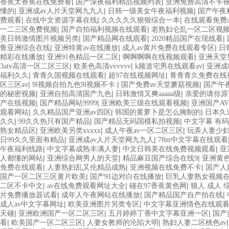
|
|
香蕉太香蕉在线免费看
国产深夜福利精品视频列表
亚洲免费高清不卡
|
|
|
懂的
亚洲成av人片天堂网九九人
日韩一级美女午夜福利视频
国产午夜
|
|
|
费观看
在线中文资源字幕在线
久久久久久狠狠综合一本
在线观看免费
|
|
一二三区免费视频
国产自拍福利视频在线观看
老熟妇仑乱一区二区视
|
|
|
美日韩激情图片视频另类
国产精品网在线观看
2020精品国产在现线看
|
|
|
鲁亚洲综合在线
亚洲特黄av在线播放
成人av黄片免费在线观看专区
日
|
|
|
精彩在线播放
亚洲91色精品一区二区
啊啊啊啊在线视频观看
亚洲天堂
|
|
|
3atv高清一区二区三区
欧美色高清vvvvvv
k频道宅男在线观看av
亚洲成
|
|
|
福利久久
青青久国视频在线观看
超97在线视频网址
青青青久免费在线
|
|
|
区三区av
9l视频自拍九色9l视频不卡
国产免费av天堂蘑菇视频
国产午
|
|
|
的秘密视频
亚洲自拍高清国产九色
日韩激情又爽aaaaa级
亲爱的请你原
|
|
|
产在线视频
国产精品网站9999
亚洲欧美三级在线观看视频
亚洲国产A
|
|
|
观看网站
久久精品国产亚洲av四区
韩国的黄萝卜是怎么腌制的
日本久
|
|
|
久久
99久久热只有国产精品
国产精品无码国模私拍视频
中文字幕 有码
|
|
|
熟女精品区
亚洲欧美另类xxxxx
成人午夜av一区二区三区
玩弄人妻少
|
|
日99久久里面有精品
亚洲成av人片天堂网九九人
78m中文字幕在线观看
|
|
|
午夜福利线路
中文字幕成熟丰满人妻
中文日韩美在线免费视频观看
亚
|
|
|
人都懂的网站
亚洲综合网男人的天堂
精品麻豆国产综合在线9
亚洲黄
|
|
|
免费在线观看
人妻熟妇乱又伦精品成熟
亚洲视频在线免费不卡
国产人
|
|
国产一区二区三区黄片欧美
国产91边对白在线播放
巨乳人妻熟女视频
|
|
|
二区不卡中文
av在线免费观看网址大全
碰在97香蕉黄色网
狼人 成人 
|
|
|
片免费播放器试看
成年人午夜网站在线播放
国产精品国产自产拍在线
|
|
成人av中文字幕网址
欧美亚洲图片另类专区
中文字幕亚洲情色在线观
|
|
|
天碰
亚洲欧洲国产一区二区三区
五月婷婷丁香中文字幕亚洲一区
国产
|
|
|
看
欧美国产一区二区三区
人妻女教师的沦陷大明
熟妇人妻二区桃色av