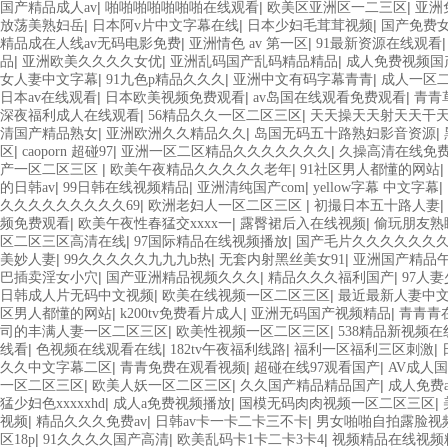
|
|
|
国产精品成人av
啪啪啪啪啪啪啪在线观看
欧美区亚洲区一二三区
亚洲
|
|
|
放荡美熟妇岳
日本阿v片中文字幕在线
日本少妇毛茸茸视频
国产免费
|
|
精品成在人线av无码电影免费
亚洲情色 av 第一区
91最新资源在线观看
|
|
|
品
亚洲欧美久久久久女优
亚洲乱码国产乱码精品精品
成人免费视频国
|
|
|
女人妻中文字幕
91九色p精品久久久
亚洲中文有码字幕青青
成人一区
|
|
|
日本av在线观看
日本欧美视频免费观看
av岛国在线观看免费观看
青青草
|
|
深夜福利成人在线观看
56精品久久一区二区三区
天天操天天射天天干
|
|
|
清国产精品熟女
亚洲欧洲久久精品久久
岛国无码五十路熟妇影音资源
|
|
|
区
caoporn 超碰97
亚洲一区二区精品久久久久久久久
久操高清在线免
|
|
|
产一区二区三区
欧美午夜精品久久久久久老年
91社区男人都懂的网站
|
|
|
|
的日韩av
99日韩在线视频精品
亚洲清纯国产com
yellow字幕 中文字幕
|
|
|
久久久久久久久久久69
欧洲老妇人一区二区三区
初撮日本五十路人妻
|
|
|
频免费观看
欧美午夜性春猛交xxxx一
露臀裙后入在线视频
偷玩朋友熟
|
|
区二区三区高清在线
97国际精品在线视频播放
国产毛片久久久久久久
|
|
|
美妙人妻
99久久久久久九九九b热
无套内射黑丝美女91
亚洲国产精品
|
|
|
巴插卖淫女小穴
国产亚洲精品视频久久久
精品久久久福利国产
97人妻
|
|
日韩成人片无码中文视频
欧美在线视频一区二区三区
最近最新人妻中
|
|
|
区男人都懂的网站
k200tv免费看片成人
亚洲无码国产视频精品
青青青
|
|
司的丰满人妻一区二区三区
欧美性视频一区二区三区
538精品新视频
|
|
|
|
线看
色视频在线观看在线
182tv午夜福利线路
福利一区福利三区刺激
|
|
|
久久中文字幕二区
青青免费在观看视频
超碰在线97观看国产
AV成人
|
|
|
一区二区三区
欧美人妖一区二区三区
久久国产精品精品国产
成人免费
|
|
|
猛少妇色xxxxxhd
成人a免费视频播放
国模无码肉肉视频一区二区三区
|
|
|
视频
精品久久久免费av
日韩av卡一卡二卡三不卡
男女啪啪自拍露脸视
|
|
|
区18p
91久久久久国产高清
欧美乱码卡1卡二卡3卡4
视频精品在线视频