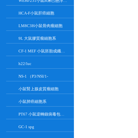
WEHI-231小鼠B淋巴懸浮細胞系
HCA-F小鼠肝癌細胞
LM8C3H小鼠骨肉瘤細胞
9L 大鼠膠質瘤細胞系
CF-1 MEF 小鼠胚胎成纖維細胞系
h22/luc
NS-1 （P3/NSI/1-
小鼠腎上腺皮質瘤細胞
小鼠肺癌細胞系
PT67 小鼠逆轉錄病毒包裝細胞系
GC-1 spg