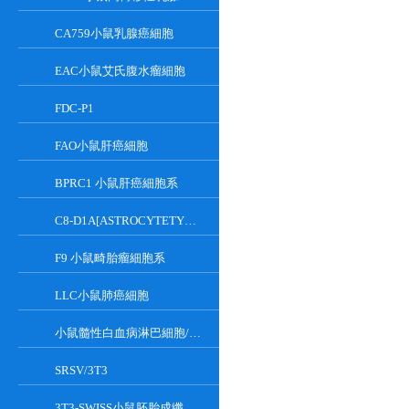
CA759小鼠乳腺癌細胞
EAC小鼠艾氏腹水瘤細胞
FDC-P1
FAO小鼠肝癌細胞
BPRC1 小鼠肝癌細胞系
C8-D1A[ASTROCYTETYPEICLONE]小鼠小腦細胞
F9 小鼠畸胎瘤細胞系
LLC小鼠肺癌細胞
小鼠髓性白血病淋巴細胞/小鼠白血病G-CSF依賴性細胞
SRSV/3T3
3T3-SWISS小鼠胚胎成纖維細胞