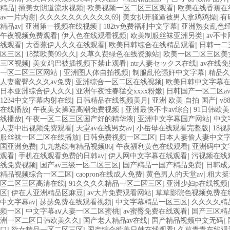
|
|
|
精品
插美女阴道流水视频
欧美视频一区二区三区观看
欧美在线香蕉在
|
|
|
av一片内谢
久久久久久久久久久久69
美女扒开骚逼被男人拿鸡鸡操
有
|
|
|
精品av
亚洲第一视频在线视频
182tv免费福利中文字幕
亚洲熟女乱色
|
|
|
午夜视频免费观看
伊人色在线观看视频
欧美制服丝袜亚洲另类
av不
|
|
|
线观看
大香蕉伊人久久在线观看
欧美日韩综合在线精品观看
日韩一二
|
|
|
区三区
18禁欧美99久久
久草久费绿色在线资源站
欧美一区二区三区美
|
|
|
三区视频
美女鸡巴被插视频下禁止观看
ntr人妻セックス在线
av在线
|
|
|
一区二区三区网站
亚洲图人体自拍视频
制服乱伦强奸中文字幕
精品久
|
|
人妻蜜臀久久久av免费
亚洲综合一区二区在线视频
欧美日韩中文字幕
|
|
日本亚洲综合伊人久久
亚洲午夜性春猛交xxxx粉嫩
日韩国产一区二区a
|
|
|
1234中文字幕内射在线
日韩精品在线视频美月
亚洲 欧美 自拍 国产
v8
|
|
|
在线播放
午夜美女操逼高潮免费视频
亚洲最快不卡av综合
91日韩欧
|
|
|
线播放
午夜一区二区三区国产好的精华液
亚洲中文字幕国产网站
中文
|
|
|
人妻中出视频免费观看
天堂av在线男女av
小岳母在线观看完整版
18
|
|
服丝袜一区二区在线播放
日韩免费视频一区二区
日本人妻偷人妻中文
|
|
|
国亚洲免费
九九热线有精品视频86
午夜福利黄色在线观看
亚洲码中文
|
|
|
观看
手机在线观看免费的日韩av
伊人网中文字幕在线观看
污视频在线
|
|
|
线免费视频
国产av三级一区二区三区
国产精品一国产精品免费
日韩成
|
|
|
精品视频综合一区二区
caopron在线成人免费
黄色男人的天堂av
粗大挺
|
|
区二区三区高清在线
91久久久久精品一区二区三区
亚洲少妇p在线视频
|
|
|
区
伊在人亚洲精品区麻豆
av大片免费观看网站
草草影院色视频免费在
|
|
|
中文字幕av
瑟瑟免费在线观看视频
中文字幕精品一区三区
久久久久精
|
|
|
频一区
中文字幕aⅴ人妻一区二区蜜桃
av蜜臀免费在线观看
国产三区精
|
|
|
洲一区二区日韩欧美久久
国产老人精品av在线
国产精品视频中文无码
|
|
|
口
欲女精品一区二区三区
国产综合欧美日韩在线观看
久草青青在线观