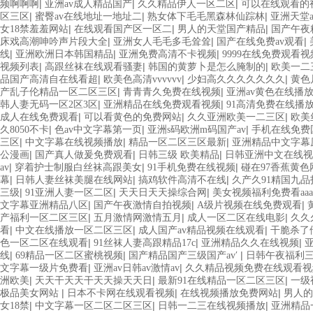
|
|
|
频啊啊啊
亚洲av成人精品国产
久久精品伊人一区二区
可以在线观看的
|
|
|
区三区
蜜臀av在线地址一地址二
熟女体下毛毛黑森林仙踪林
亚洲天堂
|
|
|
女18禁羞羞网站
在线观看国产区一区二
男人的天堂国产精品
国产午夜
|
|
|
床戏高潮呻吟声片段大全
亚洲女人毛毛多毛耸耸
国产在线免费av观看
|
|
|
线
亚洲欧洲日本韩国精品
亚洲免费高清不卡视频
9999在线免费观看视
|
|
|
视频列表
高跟丝袜在线观看骚妻
韩国的黄萝卜是怎么腌制的
欧美一二
|
|
|
品国产高清自在线看超
欧美色高清vvvvvv
少妇高久久久久久久久
黄色
|
|
产乱子伦精品一区二区三区
青青青久免费在线视频
亚洲av黄色在线播
|
|
韩人妻无码一区2区3区
亚洲精品在线免费观看视频
91高清免费在线播
|
|
|
成人在线免费观看
可以看黄色的免费网站
久久亚洲欧美一二三区
欧美
|
|
|
久8050不卡
色av中文字幕第一页
亚洲s码欧洲m码国产av
手机在线免费
|
|
|
三区
中文字幕在线视频播放
精品一区二区三区最新
亚洲精品中文字幕
|
|
|
公漫画
国产真人做爰免费观看
日韩三级 欧美精品
日韩亚洲中文在线视
|
|
|
av
穿着护士制服白丝袜高跟美女
91手机免费在线视频
碰在97香蕉黄色
|
|
|
幕
日韩人妻丝袜美腿在线网站
搞鸡软件高清不在线
久产久91精国九品
|
|
|
三级
91亚洲人妻一区二区
天天日天天操综合网
美女视频福利免费看aaa
|
|
|
文字幕亚洲精品八区
国产午夜激情自拍视频
A级片视频在线免费观看
|
|
|
产福利一区二区三区
五月激情网激情五月
成人一区二区在线电影
久久
|
|
|
看
中文在线播放一区二区三区
成人国产av精品视频在线观看
干脆杀了
|
|
|
色一区二区在线观看
91丝袜人妻高跟精品17c
亚洲精品久久在线视频
|
|
|
线
69精品一区二区蜜桃视频
国产精品国产三级国产av′
日韩午夜福利
|
|
文字幕一级片免费看
亚洲av日韩av激情av
久久精品视频免费在线观看视
|
|
|
洲欧美
天天干天天干天天操天天日
最新91在线精品一区二区三区
一级
|
|
|
极品美女网站
日本不卡网在线观看视频
在线视频播放免费网站
男人的
|
|
|
女18禁
中文字幕一区二区二区三区
日韩一二三在线视频播放
亚洲精品