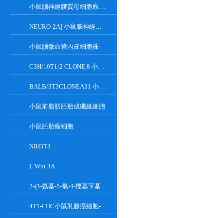
小鼠腦神經膠質母細胞瘤瘤株
NEURO-2A] 小鼠腦神經瘤細胞
小鼠腦微血管內皮細胞株
C3H/10T1/2 CLONE 8 小鼠胚胎成纖維細胞系
BALB/3T3CLONEA31 小鼠胚胎成纖維細胞
小鼠前脂肪胚胎成纖維細胞
小鼠胚胎瘤細胞
NIH3T3
L Wnt 3A
2-(3-氨基-5-氯-4-羥基芐基)-1H-異吲哚-1,3(2H)-二酮
4T1-LUC小鼠乳腺癌細胞-熒光素酶標記