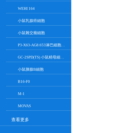
WEHI 164
小鼠乳腺癌細胞
小鼠雜交瘤細胞
P3-X63-AG8.653淋巴細胞小鼠骨髓瘤細胞
GC-2SPD(TS) 小鼠精母細胞系
小鼠胰腺Β細胞
B16-F0
M-1
MOVAS
查看更多