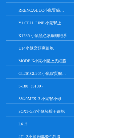
RRENCA-LUC小鼠腎癌細胞LUC轉染株
Y1 CELL LINE|小鼠腎上腺皮質瘤細胞
K1735 小鼠黑色素瘤細胞系
U14小鼠宮頸癌細胞
MODE-K小鼠小腸上皮細胞
GL261GL261小鼠膠質瘤細胞
S-180（S180）
SV40MES13 小鼠腎小球系膜細胞
SOX1-GFP小鼠胚胎干細胞
L615
4T1.2小鼠高轉移性乳腺癌細胞