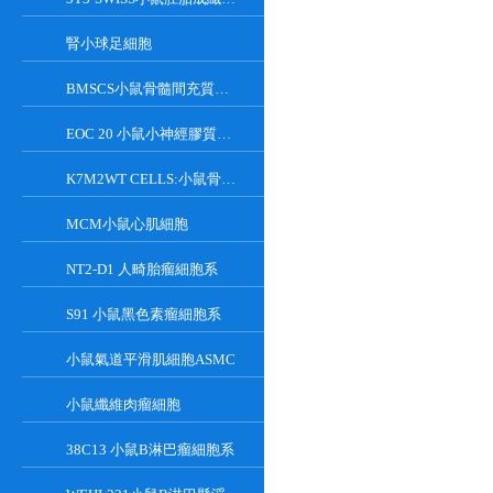
腎小球足細胞
BMSCS小鼠骨髓間充質干細胞
EOC 20 小鼠小神經膠質細胞系
K7M2WT CELLS:小鼠骨肉瘤成骨細胞系
MCM小鼠心肌細胞
NT2-D1 人畸胎瘤細胞系
S91 小鼠黑色素瘤細胞系
小鼠氣道平滑肌細胞ASMC
小鼠纖維肉瘤細胞
38C13 小鼠B淋巴瘤細胞系