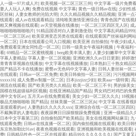
|
|
人一级一97片成人片
欧美视频一区二区三区三州
中文字幕一级片免费
|
|
|
妻人人玩人人爽
免费在线视频 中文字幕
黄色一级日韩av在线
少妇性感
|
|
|
区丝袜
人妻女教师的沦陷大明
久久久精品视频久久精品视频
亚洲一点
|
|
|
线观看
成人av在线观看精品
清纯唯美激情亚洲综合
青青色国产在线视
|
|
|
粗又爽视频在线观看
av天堂视频在线播放
一区二区三区四区无人区
成
|
|
啪啪啪啪啪啪啪片
91精品国语对白人妻刺激使劲
中文字幕乱码精品999
|
|
一区二区三区av
欧美亚洲变态另类在线观看
在线观看国产丝袜福利网
|
|
|
一区二区
日本在线观看公司入口视频
欧美亚洲 自拍偷拍
午夜少妇成人
|
|
免费观看亚洲女同性恋一区二区
日韩一级美女午夜福利视频
午夜福利
|
|
|
看
69精品一区二区蜜桃视频
beeg欧美丰满人妻
人妻少妇嫩草中文字幕
|
|
|
字幕人妻精品
字幕人妻一区二区视频
亚洲欧洲久久av日日更新
婷婷激
|
|
青青青草视频在线播放
中文字幕在线视频播放
日本熟妇三十熟女精品
|
|
国产精品不卡在线播放
蜜臀av无色码中文字幕人妻
日韩人妻丝袜一区
|
|
|
在线观看
日韩av一区二区免费
欧美日韩偷拍一区二区三区
污污视频网
|
|
|
|
xxxxx16
成人免费av制服一区二区
日本jizzjizz少妇
欧美aaa一级特黄
高
|
|
|
潮流在线观看
国产欧美另类久久精品
欧美一区二区三不卡
男的操美女
|
|
国模在线超级福利区视频
在线亚洲精品国产精品
男女鸡巴对鸡巴的免
|
|
|
洲中文专区av
五月天av在线免费观看
美女少妇一区二区久久久
18视
|
|
极品尤物啪啪啪 国产精品
丝袜美腿一区二区三区jk
中文字幕 在线看视
|
|
直接观看的av
人妻熟妇久久久久久xxx
亚洲综合在线一区二区三区四区
|
|
不戴胸罩的人妻电影
夜夜躁爽日日躁狠狠躁免费视频
亚洲一级精品久
|
|
|
日本中文字幕第三区
自拍偷拍国产欧美精品
美女在线视频网站麻豆
九
|
|
|
线观看免费
日韩av在线直播一区二区
国内偷拍视频在线观看
欧美日韩
|
|
|
东京热加勒比91av
夜夜色视频在线观看
亚洲视频和欧美视频在线观看
|
|
|
费
日韩精品性色一区二区在线观看
精品99久久久久久久久
国产又黄又