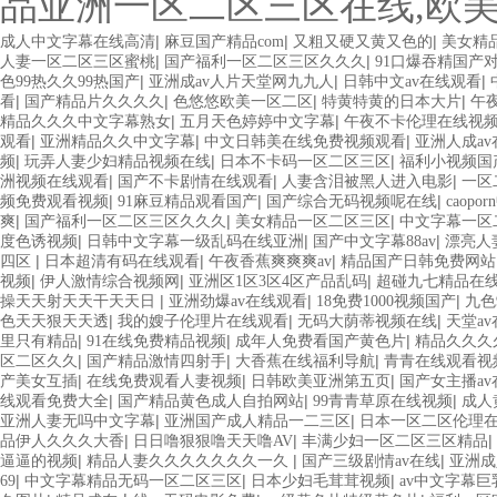
品亚洲一区二区三区在线,欧
|
|
|
成人中文字幕在线高清
麻豆国产精品com
又粗又硬又黄又色的
美女精
|
|
人妻一区二区三区蜜桃
国产福利一区二区三区久久久
91口爆吞精国产
|
|
|
色99热久久99热国产
亚洲成av人片天堂网九九人
日韩中文av在线观看
|
|
|
|
看
国产精品片久久久久
色悠悠欧美一区二区
特黄特黄的日本大片
午
|
|
精品久久久中文字幕熟女
五月天色婷婷中文字幕
午夜不卡伦理在线视
|
|
|
观看
亚洲精品久久中文字幕
中文日韩美在线免费视频观看
亚洲人成a
|
|
|
频
玩弄人妻少妇精品视频在线
日本不卡码一区二区三区
福利小视频国
|
|
|
洲视频在线观看
国产不卡剧情在线观看
人妻含泪被黑人进入电影
一区
|
|
|
频免费观看视频
91麻豆精品观看国产
国产综合无码视频呢在线
caop
|
|
|
爽
国产福利一区二区三区久久久
美女精品一区二区三区
中文字幕一区二
|
|
|
度色诱视频
日韩中文字幕一级乱码在线亚洲
国产中文字幕88av
漂亮人
|
|
|
四区
日本超清有码在线观看
午夜香蕉爽爽爽av
精品国产日韩免费网站
|
|
|
视频
伊人激情综合视频网
亚洲区1区3区4区产品乱码
超碰九七精品在
|
|
|
操天天射天天干天天日
亚洲劲爆av在线观看
18免费1000视频国产
九色9
|
|
|
色天天狠天天透
我的嫂子伦理片在线观看
无码大荫蒂视频在线
天堂a
|
|
|
里只有精品
91在线免费精品视频
成年人免费看国产黄色片
精品久久久
|
|
|
区二区久久
国产精品激情四射手
大香蕉在线福利导航
青青在线观看视
|
|
|
产美女互插
在线免费观看人妻视频
日韩欧美亚洲第五页
国产女主播a
|
|
|
线观看免费大全
国产精品黄色成人自拍网站
99青青草原在线视频
成人
|
|
亚洲人妻无吗中文字幕
亚洲国产成人精品一二三区
日本一区二区伦理
|
|
|
品伊人久久久大香
日日噜狠狠噜天天噜AV
丰满少妇一区二区三区精品
|
|
|
逼逼的视频
精品人妻久久久久久久久一久
国产三级剧情av在线
亚洲成
|
|
|
69
中文字幕精品无码一区二区三区
日本少妇毛茸茸视频
av中文字幕巨