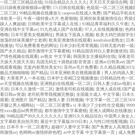
|
|
|
一区二区三区精品在线
91综合精品久久久久久
天天日天天操综合网
亚
|
|
日日躁夜夜躁狠狠躁av蜜臀
17c日韩在线观看
色屁屁一区二区三区视频
|
|
|
二区三区
99精品视频在线播放3
caopron在线成人免费
国产精品手机在
|
|
|
本欧美一区
午夜一级特黄a大片,色黄啪啪
亚洲丝袜美腿激情综合
男插
|
|
|
躁人人爽超碰
日韩欧美中文字幕成人在线
91精品青草福利久久午夜
九
|
|
|
亚洲在线中文字幕av
91九色成人国产在线看
97人人在线视频播放
色婷
|
|
|
噜噜
日本可爱美女视频网址
男插女下面真人视频
欧美大鸡巴插留学生
|
|
|
放荡的丝袜美腿护士老师
欧美亚洲激情在线观看
kendralust老熟女
日本
|
|
|
线播放
可以免费看黄色的网址
日本少妇毛茸茸视频
日韩无套内射一级
|
|
|
国产永久精品
都市激情中文字幕蜜桃
91精品国语对白人妻刺激使劲
国
|
|
|
产情色视频在线观看
av熟女 中文字幕
韩国美女主播福利在线
深夜老司
|
|
|
天操天天摸天天添
岛国无码五十路熟妇影音资源
亚洲av日韩美aⅴ
国产
|
|
|
线观看视频
无套内射黑丝美女91
亚州av毛片免费看
久久精品视频2015
|
|
极品尤物啪啪啪 国产精品
日本亚洲欧美在视视频观看
男人的鸡插入美
|
|
|
看
大香蕉尹人一本在线
日本护士吞精囗交视频播放
日韩精品性色一区
|
|
|
av天堂视频在线播放
亚洲熟妇在线视频一区二区
日韩人妻少妇av电影
|
|
|
天添
日本久久激情一区二区
激情老司机在线视频
亚洲人成在线1国产
|
|
|
看日韩av资源
老司机带带我视频完整版
全国最大成人 中文字幕
日本久
|
|
|
观看
亚洲图片 国产精品
激情人妻 日韩视频
中文字幕一区二区三区565
|
|
|
开腿让男人桶网站
一区二区三区蜜臀a v
丰满少了少妇性生交视频
99
|
|
|
性xxxx极品hd男男野战
都市激情中文字幕蜜桃
亚洲人成网站在线播放
|
|
|
频
99精品国产99久久久久久久久
亚洲91久久精品综合
中国男人肏女人
|
|
|
文字幕欧美自拍另类
最近中文字幕版2019日本
人与性口牲恔配视频
日
|
|
|
合
日本不卡一区二区蜜乳
超碰97人妻中文字幕
国产免费女人高潮流在
|
|
|
韩激情av
色哟哟av激情婷婷色吧
av中文字幕 中文字幕第一页
成人免费