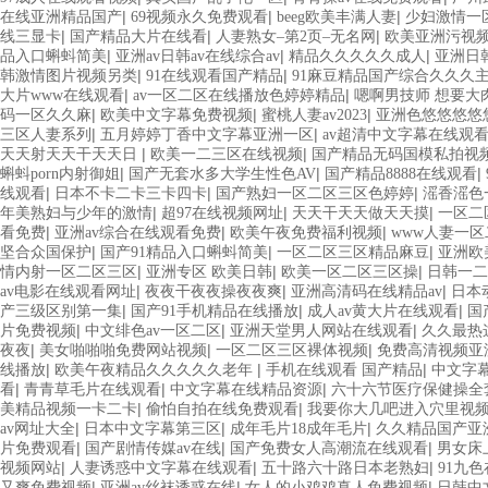
|
|
|
在线亚洲精品国产
69视频永久免费观看
beeg欧美丰满人妻
少妇激情一
|
|
|
线三显卡
国产精品大片在线看
人妻熟女–第2页–无名网
欧美亚洲污视
|
|
|
品入口蝌蚪简美
亚洲av日韩av在线综合av
精品久久久久久成人
亚洲日
|
|
韩激情图片视频另类
91在线观看国产精品
91麻豆精品国产综合久久久
|
|
大片www在线观看
av一区二区在线播放色婷婷精品
嗯啊男技师 想要大
|
|
|
码一区久久麻
欧美中文字幕免费视频
蜜桃人妻av2023
亚洲色悠悠悠悠
|
|
三区人妻系列
五月婷婷丁香中文字幕亚洲一区
av超清中文字幕在线观
|
|
天天射天天干天天日
欧美一二三区在线视频
国产精品无码国模私拍视
|
|
|
蝌蚪porn内射御姐
国产无套水多大学生性色AV
国产精品8888在线观看
|
|
|
线观看
日本不卡二卡三卡四卡
国产熟妇一区二区三区色婷婷
滛香滛色
|
|
|
年美熟妇与少年的激情
超97在线视频网址
天天干天天做天天摸
一区二
|
|
|
看免费
亚洲av综合在线观看免费
欧美午夜免费福利视频
www人妻一区
|
|
|
坚合众国保护
国产91精品入口蝌蚪简美
一区二区三区精品麻豆
亚洲欧
|
|
|
情内射一区二区三区
亚洲专区 欧美日韩
欧美一区二区三区操
日韩一二
|
|
|
av电影在线观看网址
夜夜干夜夜操夜夜爽
亚洲高清码在线精品av
日本
|
|
|
产三级区别第一集
国产91手机精品在线播放
成人av黄大片在线观看
国
|
|
|
片免费视频
中文绯色av一区二区
亚洲天堂男人网站在线观看
久久最热
|
|
|
夜夜
美女啪啪啪免费网站视频
一区二区三区裸体视频
免费高清视频亚
|
|
|
线播放
欧美午夜精品久久久久久老年
手机在线观看 国产精品
中文字
|
|
|
看
青青草毛片在线观看
中文字幕在线精品资源
六十六节医疗保健操全
|
|
美精品视频一卡二卡
偷怕自拍在线免费观看
我要你大几吧进入穴里视
|
|
|
av网址大全
日本中文字幕第三区
成年毛片18成年毛片
久久精品国产亚洲
|
|
|
片免费观看
国产剧情传媒av在线
国产免费女人高潮流在线观看
男女床
|
|
|
视频网站
人妻诱惑中文字幕在线观看
五十路六十路日本老熟妇
91九
|
|
|
又爽免费视频
亚洲av丝袜诱惑在线
女人的小鸡鸡真人免费视频
日韩中