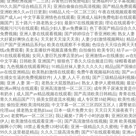
|
|
|
频
亚洲欧洲视频一二三区
av黄色日韩免费电影
亚洲福利中文字幕视频
|
|
99久久国产综合精品五月天
亚洲自偷偷自拍高清视频
国产精品免费观看
|
|
亚洲欧洲久久av日日更新
69精品人伦一区二区三区
午夜在线视频观看
|
|
国产成人av
中文字幕亚洲情色在线观看
亚洲成人福利免费电影在线观
|
|
|
频国产
五十路六十路老熟女少妇
最新97在线视频资源
理论在线观看中
|
|
视频污污污在线观看
精品少妇人妻av免费麻豆
色丁香国产精品综合久
|
|
|
免费视频
亚洲人妻在线观看视频
国产婷婷综合丁香亚洲欧洲
熟女人妻
|
|
|
大好紧好爽快点老头
天天射天天澡天天亲
人妻少妇激情视频网站
精品
|
|
日产国产亚洲精品系列p
欧美在线观察不卡视频
色综合天天综合网天天
|
|
|
线a免费观看
美女直播软件视频直播免费
自拍偷拍 欧美专区
桔子av一
|
|
|
91在线观看视频
女同人妻巨乳按摩店里的av
亚洲激情av在线播放
av
|
|
|
中文字幕
日韩欧美 亚洲国产
狠狠色丁香久久综合频道日韩
绿帽看着娇
|
|
|
集
九色视频在线观看网址
91精品丝袜人妻久久久久久
精品jj国产国偷
|
|
|
av在线亚洲精品
欧美熟妇激情在线观看
免费午夜视频福利在线
国产a
|
|
生捅女生逼的免费视频软件
人人妻,人人干,在线
国产三级精品福利视频
|
|
|
|
频
亚洲 人妻 第一页
老熟女大屁股熟妇av
熟女人妻伊人蜜桃视频
最近
|
|
欧洲av网址在线观看
亚洲高清激情一区二区三区
成年男子尿液发黄是
|
|
|
有奶水
成人国产av精品视频在线观看
国产高清欧美日韩精品
青青在线
|
|
|
青久久精品国产77
插美女阴道流水视频
成人专区禁18处网站
欧美性感
|
|
|
放
偷拍亚洲欧美清纯校园
中文字幕一区二区三区四区五区人
露臀裙后
|
|
|
|
伦理aaa
揉老熟女老熟妇aaa
日本一级片免费大全
天天日天天操夜夜干
|
|
|
文αv
老窝鸭av一区二区三区
我让藏獒×了两个小时的故事
亚洲区欧美
|
|
|
伊人
欧美激情在线观看亚洲一区
国产高清激情在线视频
亚洲 欧美视
|
|
|
频啊小穴啊
18禁止看免费120秒试看
亚洲一级精品久久久蜜桃
干脆杀
|
|
|
99久久这里都是精品
久久久三级高清免费
国产97在线观看视频
亚洲a