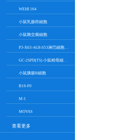
WEHI 164
小鼠乳腺癌細胞
小鼠雜交瘤細胞
P3-X63-AG8.653淋巴細胞小鼠骨髓瘤細胞
GC-2SPD(TS) 小鼠精母細胞系
小鼠胰腺Β細胞
B16-F0
M-1
MOVAS
查看更多