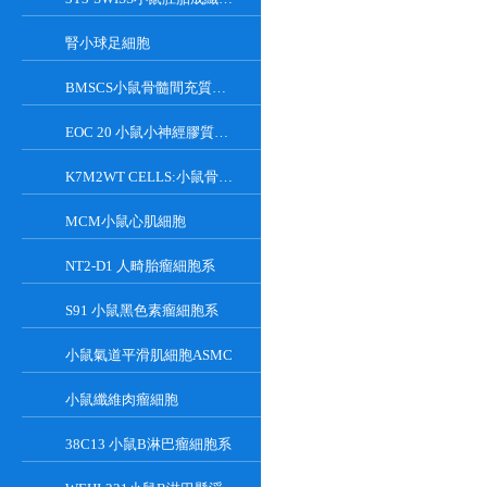
腎小球足細胞
BMSCS小鼠骨髓間充質干細胞
EOC 20 小鼠小神經膠質細胞系
K7M2WT CELLS:小鼠骨肉瘤成骨細胞系
MCM小鼠心肌細胞
NT2-D1 人畸胎瘤細胞系
S91 小鼠黑色素瘤細胞系
小鼠氣道平滑肌細胞ASMC
小鼠纖維肉瘤細胞
38C13 小鼠B淋巴瘤細胞系