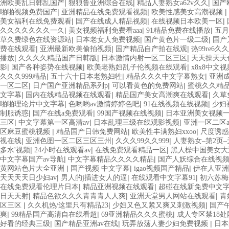
|
|
|
洲欧美乱日韩乱国产
狠狼鲁亚洲综合在线
精品人妻熟女a62v久久
国产
|
|
|
啪啪视频免费国产
亚洲精品在线免费观看视频
欧美性感美女高潮视频
|
|
|
美女福利在线免费观看
国产在线成人精品视频
在线视频日本欧美一区
|
|
|
久久久久久久久一久
美女视频福利免费看aaa
91精品免费在线播放
五月
|
|
|
草久费绿色在线资源站
日本老女人免费视频
国产黄色片一级二级
国产
|
|
|
费在线观看
亚洲最新欧美偷拍视频
国产精品自产拍在线观
热99re6久
|
|
|
播放
久久久久精品国产日韩版
日本激情内射一区二区三区
天天操天天
|
|
|
影
国产各种姿势在线视频
欧美老熟妇乱子伦视频在线观看
x8x8中文
|
|
|
久久久999精品
五十六十日本老熟妇牲
精品久久久中文字幕熟女
亚洲
|
|
|
一区二区
日产国产亚洲精品系列p
可以看黄色的免费网站
蜜桃久久精品
|
|
|
文字幕
国内在线精品视频在线观看
精品国产美女高潮爽在线观看
久草
|
|
|
啪啪理论片中文字幕
色哟哟av激情婷婷色吧
91在线视频在线视频
少妇
|
|
|
制服诱惑
国产在线a免费观看
99国产视频在线视频
日本亚洲美女视频
|
|
|
三区
中文字幕第一区高清av
日本乱理三级在线观影视频
亚洲一区二区
|
|
|
区麻豆蜜桃视频
精品国产日韩免费网站
欧美性丰满熟妇xxoo
尺度诱惑
|
|
|
视在线
亚洲色图一区二区三区三州
久久久99久久999
人妻熟女–第2页
|
|
|
多水'视频
24小时在线观看av
在线免费观看精品一区
黑人橾中国美女大
|
|
中文字幕国产av导航
中文字幕精品久久久久精品
国产人妖综合在线视
|
|
|
黄网站色片大全亚洲
国产视频 中文字幕
igao视频国产精品
伊在人亚洲
|
|
|
天天天天日少妇av
男人的j插进女人的逼
在线观看中文字幕91
初六苏梅
|
|
在线免费观看伦理片日本
精品亚洲视频在线观看
超碰在线新免费中文
|
|
|
日天天射
精品色欲久久久青青青人人爽
亚洲天堂男人网站在线观看
青
|
|
|
区三区
久久机热/这里只有精品23
少妇又色又紧又爽又刺激视频
国产
|
|
|
爽
99精品国产高清自在线看超
69亚洲精品久久久蜜桃
成人专区禁18处
|
|
|
好看的经典三级
国产精品亚洲av在线
玩弄放荡人妻少妇免费视频
日本