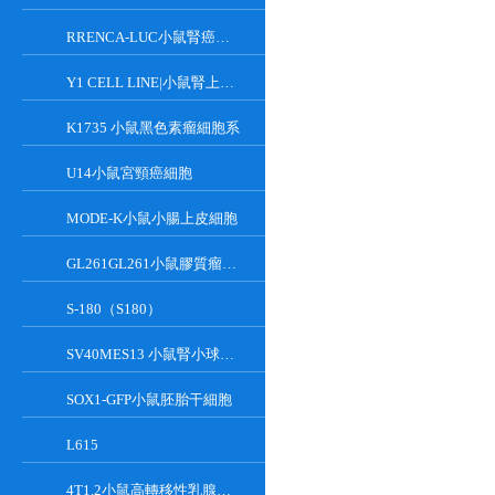
RRENCA-LUC小鼠腎癌細胞LUC轉染株
Y1 CELL LINE|小鼠腎上腺皮質瘤細胞
K1735 小鼠黑色素瘤細胞系
U14小鼠宮頸癌細胞
MODE-K小鼠小腸上皮細胞
GL261GL261小鼠膠質瘤細胞
S-180（S180）
SV40MES13 小鼠腎小球系膜細胞
SOX1-GFP小鼠胚胎干細胞
L615
4T1.2小鼠高轉移性乳腺癌細胞