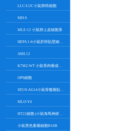
LLC/LUC小鼠肺癌細胞
MH-S
MLE-12 小鼠肺上皮細胞系
HEPA 1-6小鼠肝癌貼壁細胞系
AML12
K7M2-WT 小鼠骨肉瘤成骨細胞系
OP9細胞
SP2/0-AG14小鼠骨髓瘤貼壁細胞系
MLO-Y4
HT22細胞 (小鼠海馬神經元細胞) (STR鑒定正確)
小鼠黑色素瘤細胞B16B