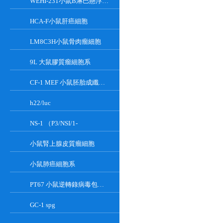
WEHI-231小鼠B淋巴懸浮細胞系
HCA-F小鼠肝癌細胞
LM8C3H小鼠骨肉瘤細胞
9L 大鼠膠質瘤細胞系
CF-1 MEF 小鼠胚胎成纖維細胞系
h22/luc
NS-1 （P3/NSI/1-
小鼠腎上腺皮質瘤細胞
小鼠肺癌細胞系
PT67 小鼠逆轉錄病毒包裝細胞系
GC-1 spg