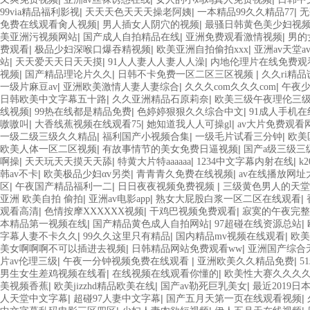
|
|
|
99via精品福利影视
天天天色天天天操老阿姨
一本精品99久久精品77
无
|
|
免费在线观看肏人视频
男人插女人阴穴的视频
最骚日韩黄色美少妇视
|
|
|
美亚洲污视频网站
国产成人自拍精品在线
亚洲免费观看激情视频
男的
|
|
|
费观看
极品少妇深喉口爆吞精视频
欧美亚洲自拍偷拍xxx
亚洲av天堂a
|
|
|
站
天天爱天天日天天摸
91人人妻人人妻人人澡
内地伦理片在线免费观
|
|
|
视频
国产精品理论片久久
日韩不卡免费一区二区三区视频
久久ri精
|
|
|
一级片麻豆av
亚洲欧美激情人妻人妻综合
久久久com久久久com
午夜少
|
|
日韩欧美中文字幕五十路
久久亚洲精品石原莉奈
欧美三级午夜理伦三
|
|
|
线视频
99热在线都是精品免费
色婷婷狠狠久久综合中文
91成人手机
|
|
|
嗷嗷叫
大香线蕉视频在线观看75
她知道我人人可操gl
av大片免费观看
|
|
|
一级二级三级久久精品
福利国产小视频合集
一级毛片试看三分钟
欧美
|
|
欧美人体一区二区视频
有故事情节的美女免费日逼视频
国产a级三级三
|
|
|
|
啊操
天天玩天天摸天天舔
特黄大片特aaaaaa
1234中文字幕内射在线
k
|
|
|
韩av不卡
欧美极品少妇αv另类
青青青久免费在线视频
av在线播放网址
|
|
|
区
午夜国产精品福利一二
日日夜夜视频免费视频
三级黄色男人的天堂
|
|
|
亚洲 欧美自拍 偷拍
亚洲av电影app
熟女大屁股白浆一区二区在线观看
|
|
|
观看高清
色情按摩XXXXXX视频
干鸡巴视频免费观看
寂寞的午夜完整
|
|
|
本精品第一视频在线
国产精品黄色成人自拍网站
97超碰在线资源总站
|
|
|
字幕人妻不卡久久
99久久这里只有精品
国内精品mv视频在线观看
欧美
|
|
美女啊啊啊不可以插进去视频
日韩精品网站免费观看ww
亚洲国产综合
|
|
|
片av伦理三级
午夜一分钟视频免费在线观看
亚洲欧美久久精品免费
5
|
|
男生女生差鸡视频在线看
在线视频在线观看你懂的
欧美性大赛久久久
|
|
|
美视频香蕉
欧美jizzhd精品欧美在线
国产av勒死巨乳美女
最近2019日
|
|
|
人天堂中文字幕
超碰97人妻中文字幕
国产五月天第一页在线观看视频