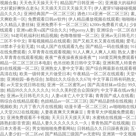
|
|
|
视频合集
天天色天天操天天干
精品国产日韩亚洲一区
亚洲最大的福利
|
|
大好紧好爽快点老头
天天插天天日天天操天天干
伊人蜜芽97碰碰碰视
|
|
|
品久久久久
亚洲经典国产一区二区三区
酒色1314亚洲一区二区三区
素
|
|
|
天爽欧美一区
免费观看日韩av软件
伊人精品播放视频在线观看
啪啪啪
|
|
|
久久精品人妻丝袜
亚洲免费不卡一区二区三区
k200tv免费看片成人
少
|
|
|
线观看
亚洲va欧美va国产综合久久
9色porny人妻
亚洲综合一区二区在
|
|
|
三区
94老司机福利社精品视频
色噜噜狠狠一区二区
亚洲av无日韩毛片
|
|
|
二区不卡中文
草莓视频精品在线观看
国产又粗又长又黄在线视频
爱毛
|
|
|
18禁本子全彩无遮
91成人国产在线观看九色
国产精品一码在线播放
9
|
|
|
在线免费观看
久草青青在线观看视频
91人人爽人人爽人人精
熟女人妻
|
|
久草青青在线观看视频
夜夜艹夜夜操夜夜操夜夜艹
168黄页网免费观看
|
|
精品一区二区三区日本电影
色吊丝欧美日韩中文字幕
亚洲和黑人特黄
|
|
妇在线视频一区二区
亚洲熟女人妻中文字幕
国产综合网最新在线观看
|
|
|
高清在线
欧美一级特黄大片做受日本
午夜精品一区二区在线观看
天堂
|
|
|
放
亚洲校园~春色综合
加勒比久久综合久久678
中文字幕日韩有码熟女
|
|
|
|
看
av天堂女优日韩在线
亚洲一区二区蜜乳av
国产高清丝袜av综合
99
|
|
|
放
精品99久久久久久久久
91久久美利坚合众国保护
中文字幕在线aⅴ免
|
|
|
|
色
亚洲av无日韩毛片久久
人妻ol未亡人中文字幕
青青国产成人在线看
|
|
|
韩综合在线精品观看
色妞精品av一区二区三区
国产精品剧情在线视频
|
|
|
视频欧美
六月丁香六月在线视频
动漫卡通一区二区三区
av啪啪啪在线
|
|
|
人天堂2022在线视频
人妻夜夜爽天天爽麻豆
青青草大伊视频免费观看
|
|
|
女
亚洲免费观看不卡视频
天天日天天摸天天草
水蜜桃在线视频一区二
|
|
|
路熟妇影音资源
精品人妻久久久久久久久一久
青青热国产在线视频
日
|
|
|
日本大香蕉一区
男女啪啪啪免费看网站
日韩精品久久日日躁夜夜躁
五
|
|
品人妻少妇一区二区aⅴ
国产精品国三级国产av无密码
亚洲第一中文视