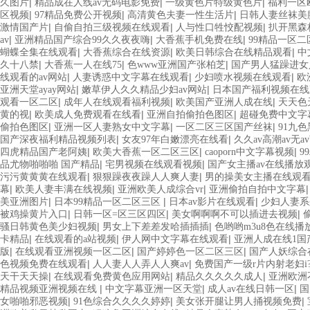
|
|
|
久图片
精品成在人线av无码电影免费
一级黄色片特级黄色片
福利一区
|
|
|
区视频
97精品免费公开视频
高清黄色夫妻一性生活片
日韩人妻丝袜美
|
|
|
激情国产片
自偷自拍三级视频在线观看
人与性口牲恔配视频
扒开黑森
|
|
|
av
亚洲精品国产综合99久久夜夜嗨
大香蕉手机免费在线
99精品一区二
|
|
|
蝴蝶全集在线观看
大香蕉综合在线资源
欧美日韩综合在线精品观看
中
|
|
|
久十八禁
大香蕉一人在线75
色www亚洲国产张柏芝
国产男人猛躁进
|
|
|
线观看的av网站
人妻诱惑中文字幕在线观看
少妇喷水视频在线观看
欧
|
|
亚洲天堂ayay网站
嫩草伊人久久精品少妇av网站
日本国产福利视频在线
|
|
|
观看一区二区
成年人在线观看福利视频
欧美国产亚洲人成在线
天天色
|
|
|
黄的视
欧美成人免费观看在线看
亚洲自拍偷拍色图区
超碰免费中文字幕
|
|
|
偷拍色图区
亚洲一区人妻熟女中文字幕
一区二区三区国产丝袜
91九
|
|
国产深夜福利精品视频列表
女友97年白嫩漂亮在线看
久久av高潮av无a
|
|
|
四虎精品国产老阿姨
欧美大香蕉一区二区三区
caoporn中文字幕视频
9
|
|
品尤物啪啪啪 国产精品
宅男视频在线观看视频
国产女主播av在线播放
|
|
污污黄黄黄在线观看
狠狠躁夜夜躁人人爽人妻
男的操美女主播在线观
|
|
|
幕
欧美人妻丰满在线视频
亚洲欧美人成综合vr
亚洲偷拍自拍中文字幕
|
|
|
美亚洲图片
日本99精品一区二区三区
日本av影片在线观看
少妇人妻系
|
|
|
被鸡操黄片入口
日韩一区=区三区四区
美女啊啊啊不可以插进去视频
|
|
骚日韩黄色美少妇视频
男女上下差差发哈插插插
色哟哟m3u8色在线播
|
|
|
卡精品
在线观看的a站视频
伊人网中文字幕在线观看
亚洲人成在线1国
|
|
|
版
在线观看亚洲视频一区二区
国产婷婷色一区二区三区
国产人妖综合
|
|
色视频免费在线观看
人人妻人人弄人人爽av
免费国产一级r片内射老妇i
|
|
|
天干天天操
在线观看免费黄色应用网站
精品久久久久久成人
亚洲欧洲
|
|
|
精品视频亚洲视频在线
中文字幕亚洲一区天堂
成人av在线日韩一区
国
|
|
|
女啪啪邪恶视频
91色综合久久久久婷婷
美女张开腿让男人捅视频免费