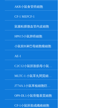
AKR小鼠食管癌細胞
CF-1 MEFCF-1
鼠腸粘膜微血管內皮細胞
HP615小鼠肺癌細胞
小鼠前B淋巴母細胞瘤細胞
AE-1
C2C12小鼠胚胎肌母小鼠胚胎肌母細胞
MLTC-1 小鼠睪丸間質細胞瘤細胞系
J774A.1小鼠單核細胞巨噬細胞
OP9-DL1小鼠骨髓基質細胞
CF-1小鼠胚胎成纖維細胞