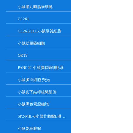
小鼠睪丸畸胎瘤細胞
GL261
GL261/LUC小鼠膠質細胞
小鼠結腸癌細胞
OKT3
PANC02 小鼠胰腺癌細胞系
小鼠肺癌細胞-熒光
小鼠皮下結締組織細胞
小鼠黑色素瘤細胞
SP2/MIL-6小鼠骨髓瘤B淋巴懸浮細胞系
小鼠漿細胞瘤