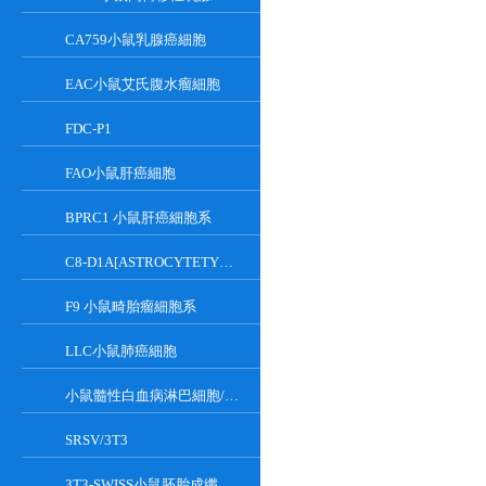
CA759小鼠乳腺癌細胞
EAC小鼠艾氏腹水瘤細胞
FDC-P1
FAO小鼠肝癌細胞
BPRC1 小鼠肝癌細胞系
C8-D1A[ASTROCYTETYPEICLONE]小鼠小腦細胞
F9 小鼠畸胎瘤細胞系
LLC小鼠肺癌細胞
小鼠髓性白血病淋巴細胞/小鼠白血病G-CSF依賴性細胞
SRSV/3T3
3T3-SWISS小鼠胚胎成纖維細胞