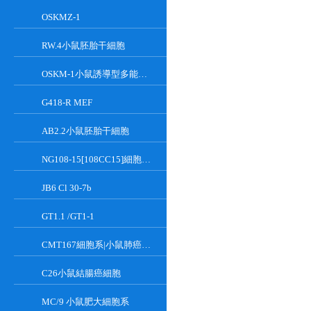
OSKMZ-1
RW.4小鼠胚胎干細胞
OSKM-1小鼠誘導型多能干細胞
G418-R MEF
AB2.2小鼠胚胎干細胞
NG108-15[108CC15]細胞系|小鼠神經母瘤與大鼠膠質瘤之融合細胞
JB6 Cl 30-7b
GT1.1 /GT1-1
CMT167細胞系|小鼠肺癌細胞
C26小鼠結腸癌細胞
MC/9 小鼠肥大細胞系