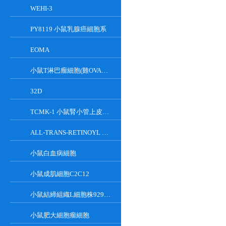
WEHI-3
PY8119 小鼠乳腺癌細胞系
EOMA
小鼠T淋巴瘤細胞(雞OVA基因修飾)
32D
TCMK-1 小鼠腎小管上皮細胞系
ALL-TRANS-RETINOYL B-GLUCURONIDE
小鼠白血病細胞
小鼠成肌細胞C2C12
小鼠結締組織L細胞株929克隆
小鼠肥大細胞瘤細胞