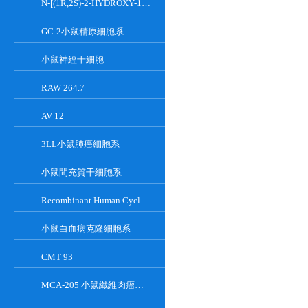
N-[(1R,2S)-2-HYDROXY-1-HYDROXYMETHYL-2-(2-TRIDECYL-1-CYCLOPROPENYL)ETHYL]OCT;GT-11
GC-2小鼠精原細胞系
小鼠神經干細胞
RAW 264.7
AV 12
3LL小鼠肺癌細胞系
小鼠間充質干細胞系
Recombinant Human Cyclin-Dependent Kinase Inhibitor 2A
小鼠白血病克隆細胞系
CMT 93
MCA-205 小鼠纖維肉瘤細胞系