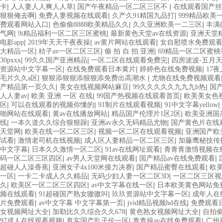
|
|
|
卡
人人妻人人爽人人草
国产午夜精品一区二区三区不
在线观看国产丝
|
|
|
狠狠俺去啊
免费人妻视频在线观看
久产久91精国九品打
999精品欧
|
|
|
费观看网站入口
色偷偷8888欧美精品久久
久久亚洲欧美一二三区
丰满
|
|
|
气网
9i精品福利一区二区三区蜜桃
最新黄色天堂av在线资源
亚洲天堂
|
|
|
电影app
2019年天天干夜夜操
av黄片网站在线观看
女自慰喷水免费观看
|
|
|
大精品一区
桔子av一区二区三区
偷 拍 自 拍 亚洲
69精品一区二区蜜桃
|
|
|
30pxxx
99久久国产亚洲精品
一区二区在线观看免费完
四房波波-五月天
|
|
|
资源站中文字幕一区
在线免费观看日本黄片
婷婷色在线免费视频
17
|
|
毛片久久a区
狠狠添狠狠添狠狠添免费出高潮水
尤物在线免费视频观看
|
|
|
产精品第一页久久
美女在线视频网站麻豆
99久久久久久九九九b热
国
|
|
|
人人妻av
欧美 亚洲 一区 在线
99国产热视频在线观看首页
欧美美女色
|
|
|
|
区
可以在线观看的视频你懂的
91制片在线观看视频
91中文字幕yellow
|
|
|
啪网站在线观看
黄av在线播放网站
精品国产伦理片1区2区
欧美亚洲国
|
|
|
线
一本久道久久综合狠狠躁
亚洲av永久无码精品尤物
国产黄色片在线
|
|
|
天堂网
欧美在线一区二区三区
视频一区二区在线观看视频
亚洲国产欧
|
|
|
试看
激情老司机在线视频
成人区人妻精品一区二区三区
加藤鹰秘技传
|
|
|
中文字幕
日本久久激情一区二区
91av在线网址观看
青青青激情视频在
|
|
|
码一区二区三区四区
av男人天堂网在线观看
国产精品av在线免费观看
|
|
|
超碰人人澡香蕉
亚洲女子4x100米接力决赛
国产精品蜜臀在线观看
欧
|
|
|
一区
一卡二卡成人久久精品
无码少妇人妻一区二区3D
一区二区三区视
|
|
|
久
欧美区一区二区三区四区
av中文字幕在线一区
日本欧美黄色网站免
|
|
|
频在线观看
91超碰国产熟女嗷嗷叫
玖玖资源站中文字幕一区
成年人在
|
|
|
片免费观看
av中文字幕 中文字幕第一页
jvid精品视频hd在线
免费观看日
|
|
|
女视频网址大全
加勒比久久综合久久678
黄色熟女视频网址大全
自拍
|
|
|
97成人在线观看视频
真实国产乱子伦一区
青青操av在线免费观看
广州