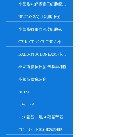
小鼠腦神經膠質母細胞瘤瘤株
NEURO-2A] 小鼠腦神經瘤細胞
小鼠腦微血管內皮細胞株
C3H/10T1/2 CLONE 8 小鼠胚胎成纖維細胞系
BALB/3T3CLONEA31 小鼠胚胎成纖維細胞
小鼠前脂肪胚胎成纖維細胞
小鼠胚胎瘤細胞
NIH3T3
L Wnt 3A
2-(3-氨基-5-氯-4-羥基芐基)-1H-異吲哚-1,3(2H)-二酮
4T1-LUC小鼠乳腺癌細胞-熒光素酶標記