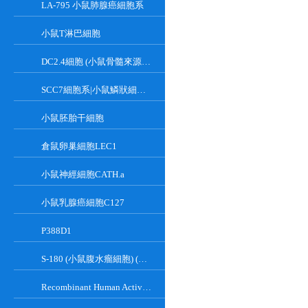
LA-795 小鼠肺腺癌細胞系
小鼠T淋巴細胞
DC2.4細胞 (小鼠骨髓來源樹突狀細胞)
SCC7細胞系|小鼠鱗狀細胞癌細胞
小鼠胚胎干細胞
倉鼠卵巢細胞LEC1
小鼠神經細胞CATH.a
小鼠乳腺癌細胞C127
P388D1
S-180 (小鼠腹水瘤細胞) (種屬鑒定正確)
Recombinant Human Active Focal Adhesion Kinase