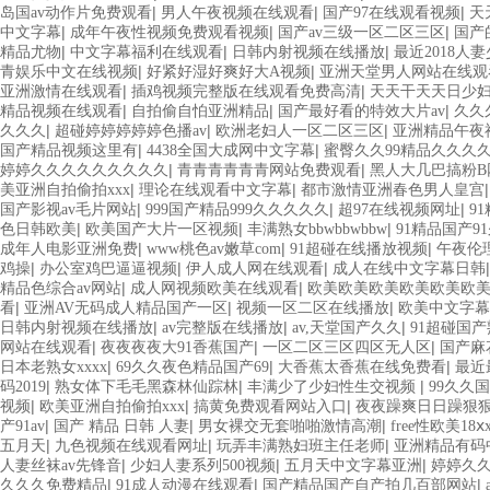
|
|
|
岛国av动作片免费观看
男人午夜视频在线观看
国产97在线观看视频
天
|
|
|
中文字幕
成年午夜性视频免费观看视频
国产av三级一区二区三区
国产
|
|
|
精品尤物
中文字幕福利在线观看
日韩内射视频在线播放
最近2018人
|
|
青娱乐中文在线视频
好紧好湿好爽好大A视频
亚洲天堂男人网站在线观
|
|
亚洲激情在线观看
插鸡视频完整版在线观看免费高清
天天干天天日少
|
|
|
精品视频在线观看
自拍偷自怕亚洲精品
国产最好看的特效大片av
久久
|
|
|
久久久
超碰婷婷婷婷婷色播av
欧洲老妇人一区二区三区
亚洲精品午夜
|
|
国产精品视频这里有
4438全国大成网中文字幕
蜜臀久久99精品久久久
|
|
婷婷久久久久久久久久久
青青青青青青网站免费观看
黑人大几巴搞粉B
|
|
美亚洲自拍偷拍xxx
理论在线观看中文字幕
都市激情亚洲春色男人皇宫
|
|
|
国产影视av毛片网站
999国产精品999久久久久久
超97在线视频网址
9
|
|
|
色日韩欧美
欧美国产大片一区视频
丰满熟女bbwbbwbbw
91精品国产9
|
|
|
成年人电影亚洲免费
www桃色av嫩草com
91超碰在线播放视频
午夜伦
|
|
|
鸡操
办公室鸡巴逼逼视频
伊人成人网在线观看
成人在线中文字幕日韩
|
|
精品色综合av网站
成人网视频欧美在线观看
欧美欧美欧美欧美欧美欧
|
|
|
看
亚洲AV无码成人精品国产一区
视频一区二区在线播放
欧美中文字幕
|
|
|
日韩内射视频在线播放
av完整版在线播放
av,天堂国产久久
91超碰国
|
|
|
网站在线观看
夜夜夜夜大91香蕉国产
一区二区三区四区无人区
国产麻
|
|
|
日本老熟女xxxx
69久久夜色精品国产69
大香蕉太香蕉在线免费看
最近
|
|
|
码2019
熟女体下毛毛黑森林仙踪林
丰满少了少妇性生交视频
99久久
|
|
|
视频
欧美亚洲自拍偷拍xxx
搞黄免费观看网站入口
夜夜躁爽日日躁狠
|
|
|
产91av
国产 精品 日韩 人妻
男女裸交无套啪啪激情高潮
free性欧美18ⅹ
|
|
|
五月天
九色视频在线观看网址
玩弄丰满熟妇班主任老师
亚洲精品有码
|
|
|
人妻丝袜av先锋音
少妇人妻系列500视频
五月天中文字幕亚洲
婷婷久
|
|
|
久久久免费精品
91成人动漫在线观看
国产精品国产自产拍几百部网站