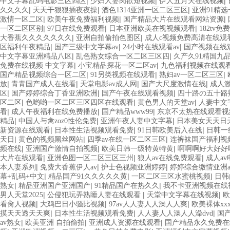
|
|
|
中文字幕乱码电影三区四区
少妇人妻肉欲短视频
伊人五月天在线视频
|
|
|
久久久久
天天干狠狠插夜夜操
酒色1314亚洲一区二区三区
亚洲91精
|
|
|
激情一区二区
欧美午夜免费福利视频
国产精品大片在线观看网站资源
|
|
|
一区二区区别
97日在线免费观看
日本亚洲欧美在视视频观看
182tv
|
|
大香蕉久久久久久久久
亚洲自拍偷拍色图区
成人c视频免费高清在线观
|
|
|
区福利午夜精品
国产三级中文字幕av
24小时在线观看av
国产视频在线
|
|
中文字幕亚洲精品八区
乱色熟女综合一区二区三区四
久产久91精国九
|
|
免费在线视频 中文字幕
小宝精品探花一区二区av
九色福利视频在线观
|
|
|
国产精品视频综合一区二区
91另类视频在线观看
熟妇av一区二区三区
|
|
|
|
放
青青国产成人在线看
天堂电影av成人网
国产大尺度激情在线
成人
|
|
|
区
国产婷婷综合丁香亚洲欧洲
国产午夜在线观看视频
四十路の五十路
|
|
|
区二区
色哟哟一区二区三区四区在线观看
黄色男人的天堂av
人妻中文
|
|
|
看
成人午夜福利在线免费播放
国产精品www99
东京不太热在线观看视
|
|
|
精品
中国人与禽zoz0性伦免费
亚洲午夜人妻中文字幕
日本美女天天日
|
|
|
新资源在线观看
日本性生活视频观看免费
91日韩欧美后入在线
日韩一
|
|
|
天日
黄色的视频黑丝网站
四季av在线一区二区三区
连裤袜国产福利视
|
|
|
频在线
亚洲国产激情自拍视频
欧美日韩一级特黄特黄
啊啊啊好大好好
|
|
|
大片在线观看
亚洲色图一区二区三区三州
狼人av在线免费观看
成人a
|
|
|
本人妻系列
免费大香蕉伊人av
护士色视频亚洲婷婷
婷婷综合缴情亚洲a
|
|
|
幕+乱码+中文
精品国产91久久久久久黄
一区二区三区水蜜桃视频
日韩
|
|
|
熟女
精品亚洲国产亚洲国产
91精品国产在热久久
我不卡亚洲视频在线
|
|
|
男人天堂2025
公侵犯玩弄熟睡人妻在线观看
天堂中文字幕在线视频
欧
|
|
|
看肏人视频
大鸡巴日小骚比视频
97av人人妻人人澡人人爽
欧美裸体xx
|
|
|
摸天天透天天爽
日本性生活视频观看免费
人人妻人人澡人人澡dvd
国
|
|
|
av熟女
欧美亚洲 自拍偷拍
亚洲成人资源在线观看
国产精品永久免费