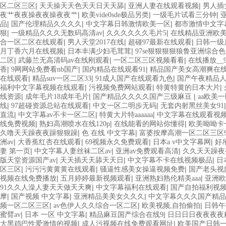
|
|
|
区二区三区
天天操天天色天天日天天舔
亚洲人妻在线观看视频
男人插
|
|
|
夜艹夜夜操夜夜操夜夜艹
欧美vide0sde极品另类
一级毛片试看三分钟
|
|
|
品
国产伦理精品久久久久
中文字幕日韩激情欧美一区
都市激情中文字
|
|
|
狠
一级精品久久久无数码高清av
久久久久久久毛片5
在线精品亚洲欧
|
|
|
合一区二区在线观看
男人天堂2017在线
超碰97最新在线观看
日韩一级
|
|
月丁香六月在线视频
日本丰满少妇毛茸茸
97se狠狠狠狠狼鲁亚洲综合色
|
|
|
二区
武藤兰无高清码av在线刚观看
一区二区三区视频看看
在线播放__
|
|
|
香
9网网站免费看nb国产
国内精品在线观看91
精品国产美女高潮爽在
|
|
|
在线观看
精品suv一区二区33
91成人国产在线观看九色
国产午夜精品
|
|
|
福利中文字幕视频在线观看
污视频免费网站观看
特黄特黄的日本大片
|
|
|
线资源
成年毛片18成年毛片
国产精品久久久久国产三级麻豆
aa欧美
|
|
|
线
97超碰资源总站在线观看
中文一区二明歩无码
无套内射黑丝美女91
|
|
|
直流
中文字幕av不卡一区二区
特黄大片特aaaaaa
中文字幕在线观看视频
|
|
|
线免费视频
熟妇高潮喷水在线120p
在线能看的网站你懂得
欧美呦呦卡
|
|
久噜天天躁夜夜躁狠狠躁
色 在线 中文字幕
富婆按摩高潮一区二区三区9
|
|
|
|
洲av
大香蕉红杏在线观看
69视频永久免费观看
日本a v中文字幕网
好
|
|
|
妻 第一页
中文字幕人妻丝袜二区av
亚洲av免费观看高清
久久天天躁夜
|
|
|
版天堂资源国产av
天天插天天舔天天日
中文字幕不卡在线视频极品
日
|
|
|
区三区
污污污黄黄黄在线观看
骚逼性感美女操逼视频免费
国产老头视
|
|
|
视频在线免费播放
五月婷婷最新视频观看
亚洲熟妇熟伦精美aaa
亚洲欧
|
|
91久久人澡人妻天天做天天爽
中文字幕福利在线观看
国产自拍福利视
|
|
|
摩
国产视频 中文字幕
亚洲精品美美女久久久
中文字幕久久久国产精品
|
|
|
频一区二区三区
av色伊人久久综合一区二区
欧美视频,自拍偷拍
日韩午
|
|
|
蜜臂av
日本 一区 中文字幕
精品麻豆国产综合在线9
日日日日夜夜夜夜
|
|
大黑鸡巴性爱激情的视频
成人污视频在线免费观看网址
欧美国产日韩