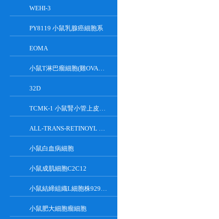
WEHI-3
PY8119 小鼠乳腺癌細胞系
EOMA
小鼠T淋巴瘤細胞(雞OVA基因修飾)
32D
TCMK-1 小鼠腎小管上皮細胞系
ALL-TRANS-RETINOYL B-GLUCURONIDE
小鼠白血病細胞
小鼠成肌細胞C2C12
小鼠結締組織L細胞株929克隆
小鼠肥大細胞瘤細胞