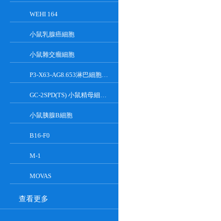
WEHI 164
小鼠乳腺癌細胞
小鼠雜交瘤細胞
P3-X63-AG8.653淋巴細胞小鼠骨髓瘤細胞
GC-2SPD(TS) 小鼠精母細胞系
小鼠胰腺Β細胞
B16-F0
M-1
MOVAS
查看更多