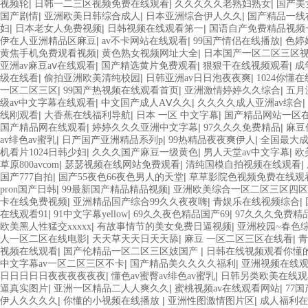
|
|
|
视频轮
日韩一二三区视频免费在线观看
久久久久久老熟妇熟女
国产美
|
|
|
国产剧情
亚洲欧美日韩综合成人
日本亚洲综合伊人久久
国产精品一线
|
|
|
妇
日本老女人免费视频
日韩视频在线观看第一
国语自产免费精品视频
|
|
|
伊在人亚洲精品区麻豆
av不卡网站在线观看
99国产情侣在线播放
色婷
|
|
黄焦手机免费观看视频
黄色熟女视频网址大全
日本国产一区二区三区
|
|
|
亚洲av麻豆aⅴ在线观看
国产精选黄片免费观看
狠狠干在线视频观看
成
|
|
|
级在线看
偷拍亚洲欧美清纯校园
日韩亚洲av日日泡夜夜爽
1024你懂
|
|
|
一区二区三区
99国产热视频在线观看首页
亚洲激情婷婷久久综合
五月
|
|
|
级av中文字幕在线观看
中文国产成人AⅤ久久
久久久久成人亚洲av综合
|
|
|
线刚观看
大香蕉在线福利导航
日本 一区 中文字幕
国产精品网站一区
|
|
|
国产精品网在线观看
婷婷久久久亚洲中文字幕
97久久久免费精品
麻豆
|
|
|
av绯色av蜜乳
日产国产亚洲精品系列p
99热精品夜夜爽伊人
全国最大成
|
|
|
机看片1024日韩少妇
久久久国产麻豆一级黄色
男人天堂av中文字幕
欧
|
|
|
草原800avcom
瑟瑟视频在线网站免费观看
清纯国模自拍视频在线观看
|
|
国产777自拍
国产55夜色66夜色男人的天堂
草草影院色视频免费在线观
|
|
pron国产日韩
99最新国产精品精品视频
亚洲欧美综合一区二区三区四区
|
|
|
卡在线免费视频
亚洲精品国产综合99久久夜夜嗨
青娱乐在线视频综合
|
|
|
在线观看91
91中文字幕yellow
69久久夜色精品国产69
97久久久免费精
|
|
欧美黑人性猛交xxxxx
有故事情节的美女免费日逼视频
亚洲校园~春色
|
|
|
人一区二区在线电影
天天草天天日天天舔
麻豆 一区二区三区在线看
青
|
|
视频在线观看
国产伦精品一区二区三区妓国产
日韩在线视频观看你懂
|
|
中文字幕av一区二区三区不卡
国产精品美久久久久福利
亚洲视频在线
|
|
日日日日日夜夜夜夜夜夜
懂色av蜜臀av绯色av蜜乳
日韩另类欧美在线观
|
|
|
逼真实图片
亚洲一区精品二人人爽久久
蜜桃视频av在线观看网站
77
|
|
|
伊人久久久久
你懂的小视频在线播放
亚洲性图激情图片区
成人福利在