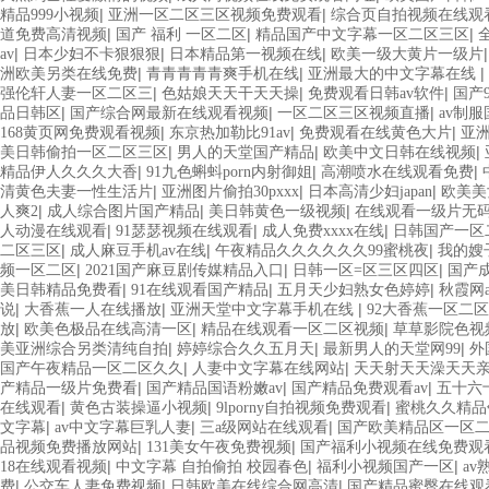
|
|
精品999小视频
亚洲一区二区三区视频免费观看
综合页自拍视频在线观
|
|
|
道免费高清视频
国产 福利 一区二区
精品国产中文字幕一区二区三区
|
|
|
av
日本少妇不卡狠狠狠
日本精品第一视频在线
欧美一级大黄片一级片
|
|
|
洲欧美另类在线免费
青青青青青爽手机在线
亚洲最大的中文字幕在线
|
|
|
强伦轩人妻一区二区三
色姑娘天天干天天操
免费观看日韩av软件
国产
|
|
|
品日韩区
国产综合网最新在线观看视频
一区二区三区视频直播
av制
|
|
|
168黄页网免费观看视频
东京热加勒比91av
免费观看在线黄色大片
亚
|
|
|
美日韩偷拍一区二区三区
男人的天堂国产精品
欧美中文日韩在线视频
|
|
|
精品伊人久久久大香
91九色蝌蚪porn内射御姐
高潮喷水在线观看免费
|
|
|
清黄色夫妻一性生活片
亚洲图片偷拍30pxxx
日本高清少妇japan
欧美美
|
|
|
人爽2
成人综合图片国产精品
美日韩黄色一级视频
在线观看一级片无
|
|
|
人动漫在线观看
91瑟瑟视频在线观看
成人免费xxxx在线
日韩国产一区二
|
|
|
二区三区
成人麻豆手机av在线
午夜精品久久久久久久99蜜桃夜
我的嫂
|
|
|
频一区二区
2021国产麻豆剧传媒精品入口
日韩一区=区三区四区
国产
|
|
|
美日韩精品免费看
91在线观看国产精品
五月天少妇熟女色婷婷
秋霞网
|
|
|
说
大香蕉一人在线播放
亚洲天堂中文字幕手机在线
92大香蕉一区二
|
|
|
放
欧美色极品在线高清一区
精品在线观看一区二区视频
草草影院色视
|
|
|
美亚洲综合另类清纯自拍
婷婷综合久久五月天
最新男人的天堂网99
外
|
|
国产午夜精品一区二区久久
人妻中文字幕在线网站
天天射天天澡天天
|
|
|
产精品一级片免费看
国产精品国语粉嫩av
国产精品免费观看av
五十六
|
|
|
在线观看
黄色古装操逼小视频
9lporny自拍视频免费观看
蜜桃久久精品
|
|
|
文字幕
av中文字幕巨乳人妻
三a级网站在线观看
国产欧美精品区一区
|
|
品视频免费播放网站
131美女午夜免费视频
国产福利小视频在线免费观
|
|
|
18在线观看视频
中文字幕 自拍偷拍 校园春色
福利小视频国产一区
av
|
|
|
费
公交车人妻免费视频
日韩欧美在线综合网高清
国产精品蜜臀在线观