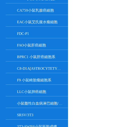
CA759小鼠乳腺癌細胞
EAC小鼠艾氏腹水瘤細胞
FDC-P1
FAO小鼠肝癌細胞
BPRC1 小鼠肝癌細胞系
C8-D1A[ASTROCYTETYPEICLONE]小鼠小腦細胞
F9 小鼠畸胎瘤細胞系
LLC小鼠肺癌細胞
小鼠髓性白血病淋巴細胞/小鼠白血病G-CSF依賴性細胞
SRSV/3T3
3T3-SWISS小鼠胚胎成纖維細胞