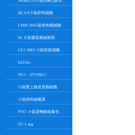
WEHI-231小鼠B淋巴懸浮細胞系
HCA-F小鼠肝癌細胞
LM8C3H小鼠骨肉瘤細胞
9L 大鼠膠質瘤細胞系
CF-1 MEF 小鼠胚胎成纖維細胞系
h22/luc
NS-1 （P3/NSI/1-
小鼠腎上腺皮質瘤細胞
小鼠肺癌細胞系
PT67 小鼠逆轉錄病毒包裝細胞系
GC-1 spg