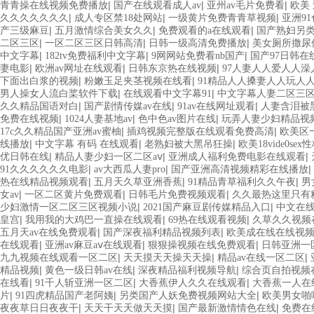
|
|
|
青青操在线视频免费播放
国产在线观看成人av
亚州av毛片免费看
欧美
|
|
|
久久久久久久久
成人专区禁18处网站
一级黄片免费青青草视频
亚洲9
|
|
|
产三级麻豆
五月激情综合美女久久
免费观看的a在线观看
国产熟妇另类
|
|
|
二区三区
一区二区三区日韩高清
日韩一级高清免费播放
美女厕所撒尿
|
|
|
中文字幕
182tv免费福利中文字幕
9网网站免费看nb国产
国产97日韩在
|
|
|
妻电影
欧洲av网址在线观看
日韩东京热在线视频
97人妻人人爱人人澡
|
|
下面出白浆的视频
粉嫩玉足夹茎视频在线看
91精品人人搡妻人人玩人
|
|
男人操女人流白桨软件下载
在线观看中文字幕91
中文字幕人妻二区三
|
|
|
久久精品国语对白
国产剧情传媒av在线
91av在线网址观看
人妻含泪被
|
|
|
免费在线视频
1024人妻基地av
色中色av图片在线
玩弄人妻少妇精品视
|
|
17c久久精品国产亚洲av蜜柚
插鸡视频完整版在线观看免费高清
欧美区
|
|
|
线播放
中文字幕 有码 在线观看
老熟妇被大黑吊狂操
欧美18vide0sex
|
|
|
优日韩在线
精品人妻少妇一区二区aⅴ
亚洲成人福利免费电影在线观看
|
|
|
91久久久久久久电影
av大西瓜人妻pro
国产亚洲高清视频精彩在线播放
|
|
|
热在线精品视频观看
五月天久草亚洲香蕉
91精品青草福利久久午夜
男
|
|
|
女av
一区二区黄片免费观看
日韩毛片免费视频观看
久久最热这里只有
|
|
少妇激情一区二区三区视频小说
2021国产麻豆剧传媒精品入口
中文在
|
|
|
皇宫
我用我的大鸡巴一直操在线观看
69热在线观看视频
久草久久视频
|
|
五月天av在线免费观看
国产深夜福利精品视频列表
欧美成在线在线视
|
|
|
在线观看
亚洲av麻豆aⅴ在线观看
狠狠操视频在线免费观看
日韩亚洲一
|
|
|
九九视频在线观看一区二区
天天摸天天操天天操
精品av在线一区二区
|
|
|
精品视频
黄色一级日韩av在线
深夜精品福利视频导航
综合页自拍视频
|
|
|
在线看
91千人斩亚洲一区二区
大香蕉伊人久久在线观看
大香蕉一人在线
|
|
|
片
91四虎精品国产老阿姨
另类国产人妖免费视频网站大全
欧美男女啪
|
|
|
夜夜草日日夜夜干
天天干天天做天天摸
国产最新激情情色在线
免费在