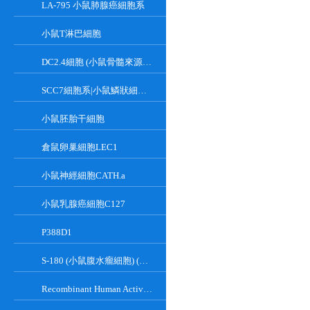
LA-795 小鼠肺腺癌細胞系
小鼠T淋巴細胞
DC2.4細胞 (小鼠骨髓來源樹突狀細胞)
SCC7細胞系|小鼠鱗狀細胞癌細胞
小鼠胚胎干細胞
倉鼠卵巢細胞LEC1
小鼠神經細胞CATH.a
小鼠乳腺癌細胞C127
P388D1
S-180 (小鼠腹水瘤細胞) (種屬鑒定正確)
Recombinant Human Active Focal Adhesion Kinase