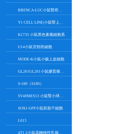
RRENCA-LUC小鼠腎癌細胞LUC轉染株
Y1 CELL LINE|小鼠腎上腺皮質瘤細胞
K1735 小鼠黑色素瘤細胞系
U14小鼠宮頸癌細胞
MODE-K小鼠小腸上皮細胞
GL261GL261小鼠膠質瘤細胞
S-180（S180）
SV40MES13 小鼠腎小球系膜細胞
SOX1-GFP小鼠胚胎干細胞
L615
4T1.2小鼠高轉移性乳腺癌細胞