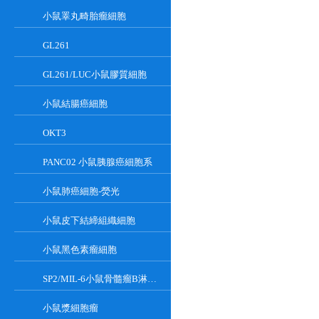
小鼠睪丸畸胎瘤細胞
GL261
GL261/LUC小鼠膠質細胞
小鼠結腸癌細胞
OKT3
PANC02 小鼠胰腺癌細胞系
小鼠肺癌細胞-熒光
小鼠皮下結締組織細胞
小鼠黑色素瘤細胞
SP2/MIL-6小鼠骨髓瘤B淋巴懸浮細胞系
小鼠漿細胞瘤