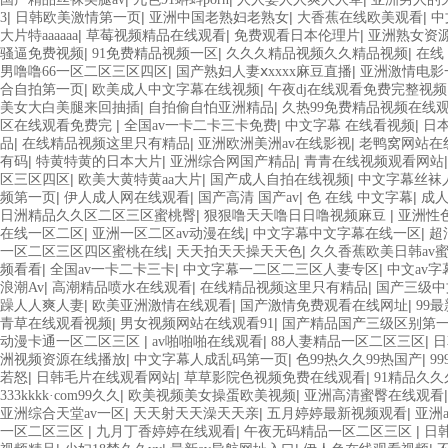
|
|
|
|
3
日韩欧美激情第一页
亚洲中国老熟妇老熟女
大香蕉在线欧美观看
中
|
|
|
大片特aaaaaa
草莓视频精品在线观看
免费观看日本伦理片
亚洲熟女资
|
|
|
骚逼免费视频
91免费精品视频一区
久久久精品视频久久精品视频
在线
|
|
男噜噜66一区二区三区四区
国产熟妇人妻ⅹxxxx麻豆直播
亚洲激情电影
|
|
合自拍第一页
欧美成人中文字幕在线视频
午夜dj在线观看免费完整视频
|
|
美女大白美腿来回抽插
自拍偷自怕亚洲精品
久热99免费精品视频在线
|
|
|
区在线观看免费完
全国av一卡二卡三卡免费
中文字幕 在线看视频
日
|
|
|
品
在线精品视频这里只有精品
亚洲欧洲美洲av在线影视
老鸭窝网站在
|
|
|
有码
特黄特黄的日本大片
亚洲综合网国产精品
青青在线视频观看网站
|
|
|
区三区四区
欧美大黄特黄aa大片
国产成人自拍在线视频
中文字幕丝袜
|
|
|
|
频第一页
伊人成人网在线观看
国产高清 国产av
色 在线 中文字幕
成
|
|
日洲精品久久区二区三区蜜桃臀
狠狠噜天天噜日日噜视频麻豆
亚洲性色
|
|
|
在线一区二区
亚洲一区二区av动漫在线
中文字幕中文字幕在线一区
超
|
|
一区二区三区四区蜜桃在线
天天拍天天操天天色
久久香蕉欧美日韩av
|
|
|
频看看
全国av一卡二卡三卡
中文字幕一二区二三区人妻专区
中文av
|
|
|
浪潮Av
高潮精品喷水在线观看
在线精品视频这里只有精品
国产三级中
|
|
|
躁人人爽人妻
欧美亚洲激情在线观看
国产激情免费观看在线网址
99
|
|
青草在线观看视频
男女视频网站在线观看91
国产精品国产三级区别第
|
|
|
动漫卡通一区二区三区
av啪啪啪在线观看
88人妻精品一区二区三区
日
|
|
|
洲视频资源在线播放
中文字幕人成乱码第一页
色99热久久99热国产
9
|
|
|
若怒
日韩毛片在线观看网站
草草影院色视频免费在线观看
91精品久久
|
|
333kkkk·com99久久
欧美视频美女操蛋欧美视频
亚洲高清蜜臀在线观看
|
|
|
亚洲综合天堂av一区
天天射天天澡天天亲
五月婷婷最新视频观看
亚洲
|
|
|
一区二区三区
九月丁香婷婷在线观看
午夜无码精品一区二区三区
日