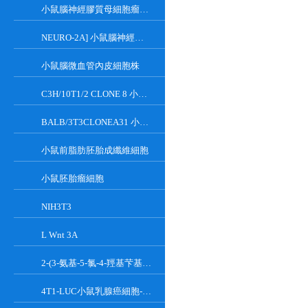
小鼠腦神經膠質母細胞瘤瘤株
NEURO-2A] 小鼠腦神經瘤細胞
小鼠腦微血管內皮細胞株
C3H/10T1/2 CLONE 8 小鼠胚胎成纖維細胞系
BALB/3T3CLONEA31 小鼠胚胎成纖維細胞
小鼠前脂肪胚胎成纖維細胞
小鼠胚胎瘤細胞
NIH3T3
L Wnt 3A
2-(3-氨基-5-氯-4-羥基芐基)-1H-異吲哚-1,3(2H)-二酮
4T1-LUC小鼠乳腺癌細胞-熒光素酶標記