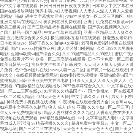
|
|
|
|
视频精品
少妇18禁久久yy
最新av导航网址入口
伊人色在线观看视频
|
|
出中文字幕在线观看
日日日日日日日夜夜夜夜夜
日本熟女中文字幕在
|
|
国av在线播放网址
玩弄丰满少妇人妻视频
人人妻人人澡人人爽人人爱
|
|
|
羞网站
强d乱码中文字幕熟女亚洲
少妇性感美女一区二区三区四区
狠
|
|
|
亚洲高清码在线精品av
黄页网在线免费观看
亚洲手机免费在线播放av
|
|
|
欧美三级黄片
国产三级精品福利视频在线观看
国产美女视频网久久69
|
|
产国产精品一国产精品
中文av字幕在线观看
亚洲一区精品二人人爽久
|
|
|
妻
五月激情综合美女久久
极品国模私拍福利在线观看
揉老熟女老熟妇a
|
|
日本欧美heyzo
婷婷丁香久久啪啪中文字幕
老司机免费福利视频在线观
|
|
|
观看
国产freexxxx性播放麻豆
成人专区禁18处网站
久久日99久久里面
|
|
|
电影
亚洲va欧美va国产综合久久
久久99国产精品久久99蜜月
蜜桃午夜
|
|
免费在线看片不卡
欧美一区二区高清在线观看
日本不卡免费一区二区
|
|
欧美日韩第一页
制服中文丝袜国产日韩另类
天天日天天操天天插天天
|
|
|
|
片免费
色中色av图片在线
www人妻一区二区
国产黄片一区在线观看
|
|
|
站大全
在线视频播放免费网站
白嫩排行喷水视频轮
亚洲va欧美va国
|
|
|
蜜桃视频
日韩亚洲欧美中文在线电影
91澡人人妻人人澡人人爽人人
色
|
|
|
费观看
97国际精品在线视频播放
2022色婷婷综合久久久
中文字幕在线
|
|
洲一区二二三区在线gk
91青青久久精品国产77
国产黄桃AV一区在线观
|
|
|
一区二区成人精品
2023天天色天天操
中文字幕久久五月天
男女上下差
|
|
|
品
神马免费手机视频在线视频
午夜视频在线观看免费大全
大香蕉网成
|
|
|
妇麻豆中文字幕久久精品
狼人 成人 综合 亚洲
久久少妇一区二区三区
|
|
年女女子免费视频播放
精品人妻丝袜久久久久九色
大香蕉免费在线伊
|
|
|
夜视频在线免费观看
jvid精品视频hd在线
av中文字幕巨乳人妻
中文字
|
|
|
释放成人污污污
97精品视频久久久久
超碰免费中文字幕av
中文一区二
|
|
|
视频地址
国产三区二区在线播放
天天色天天干天天色天天色
国产美女