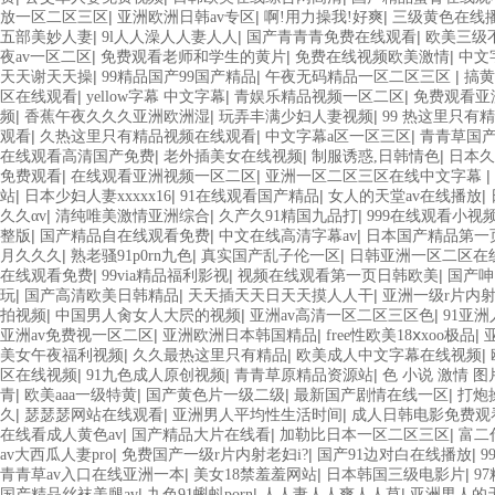
|
|
|
放一区二区三区
亚洲欧洲日韩av专区
啊!用力操我!好爽
三级黄色在线
|
|
|
五部美妙人妻
9l人人澡人人妻人人
国产青青青免费在线观看
欧美三级
|
|
|
夜av一区二区
免费观看老师和学生的黄片
免费在线视频欧美激情
中文
|
|
|
天天谢天天操
99精品国产99国产精品
午夜无码精品一区二区三区
搞黄
|
|
|
区在线观看
yellow字幕 中文字幕
青娱乐精品视频一区二区
免费观看亚
|
|
|
频
香蕉午夜久久久亚洲欧洲湿
玩弄丰满少妇人妻视频
99 热这里只有精
|
|
|
观看
久热这里只有精品视频在线观看
中文字幕a区一区三区
青青草国
|
|
|
在线观看高清国产免费
老外插美女在线视频
制服诱惑,日韩情色
日本久
|
|
|
免费观看
在线观看亚洲视频一区二区
亚洲一区二区三区在线中文字幕
|
|
|
|
站
日本少妇人妻xxxxx16
91在线观看国产精品
女人的天堂av在线播放
|
|
|
久久αv
清纯唯美激情亚洲综合
久产久91精国九品打
999在线观看小视
|
|
|
整版
国产精品自在线观看免费
中文在线高清字幕av
日本国产精品第一
|
|
|
月久久久
熟老骚91p0rn九色
真实国产乱子伦一区
日韩亚洲一区二区在
|
|
|
在线观看免费
99via精品福利影视
视频在线观看第一页日韩欧美
国产呻
|
|
|
玩
国产高清欧美日韩精品
天天插天天日天天摸人人干
亚洲一级r片内
|
|
|
拍视频
中国男人肏女人大屄的视频
亚洲av高清一区二区三区色
91亚
|
|
|
亚洲av免费视一区二区
亚洲欧洲日本韩国精品
free性欧美18ⅹxoo极品
|
|
|
美女午夜福利视频
久久最热这里只有精品
欧美成人中文字幕在线视频
|
|
|
区在线视频
91九色成人原创视频
青青草原精品资源站
色 小说 激情 图
|
|
|
|
青
欧美aaa一级特黄
国产黄色片一级二级
最新国产剧情在线一区
打炮
|
|
|
久
瑟瑟瑟网站在线观看
亚洲男人平均性生活时间
成人日韩电影免费观
|
|
|
在线看成人黄色av
国产精品大片在线看
加勒比日本一区二区三区
富二
|
|
|
av大西瓜人妻pro
免费国产一级r片内射老妇i?
国产91边对白在线播放
9
|
|
|
青青草av入口在线亚洲一本
美女18禁羞羞网站
日本韩国三级电影片
9
|
|
|
国产精品丝袜美腿av
九色91蝌蚪porn
人人妻人人爽人人草
亚洲男人的天