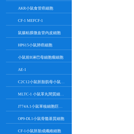
AKR小鼠食管癌細胞
CF-1 MEFCF-1
鼠腸粘膜微血管內皮細胞
HP615小鼠肺癌細胞
小鼠前B淋巴母細胞瘤細胞
AE-1
C2C12小鼠胚胎肌母小鼠胚胎肌母細胞
MLTC-1 小鼠睪丸間質細胞瘤細胞系
J774A.1小鼠單核細胞巨噬細胞
OP9-DL1小鼠骨髓基質細胞
CF-1小鼠胚胎成纖維細胞