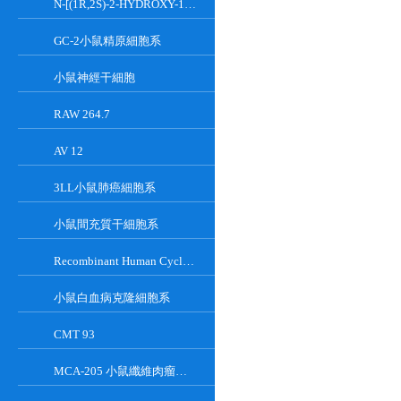
N-[(1R,2S)-2-HYDROXY-1-HYDROXYMETHYL-2-(2-TRIDECYL-1-CYCLOPROPENYL)ETHYL]OCT;GT-11
GC-2小鼠精原細胞系
小鼠神經干細胞
RAW 264.7
AV 12
3LL小鼠肺癌細胞系
小鼠間充質干細胞系
Recombinant Human Cyclin-Dependent Kinase Inhibitor 2A
小鼠白血病克隆細胞系
CMT 93
MCA-205 小鼠纖維肉瘤細胞系