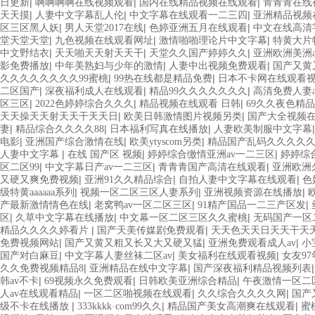
|
|
|
日更新
啊啊啊啊在线视频观看
国内在线精品视频在线观看
青青青在线
|
|
|
天天摸
人妻中文字幕乱人伦
中文字幕在线观看一二三四
亚洲精品视频
|
|
|
区三区黑人妖
男人天堂2017在线
色婷亚洲五月在线观看
中文在线高清字
|
|
|
堂天堂天堂
九色视频在线观看网址
激情啪啪理论片中文字幕
特黄大片特a
|
|
|
中文野结衣
天天啪天天射天天干
天堂久久国产婷婷久久
亚洲欧洲美洲
|
|
|
影免费播放
中年美熟妇与少年的激情
人妻中出视频免费观看
国产又黄
|
|
久久久久久久久久99蜜桃
99热在线都是精品免费
日本不卡网在线观看
|
|
|
二区国产
深夜福利成人在线观看
精品99久久久久久久久
高清免费人妻
|
|
|
区三区
2022色婷婷综合久久久
精品视频在线观看 日韩
69久久夜色精品
|
|
天天操天天射天天干天天日
欧美日韩激情图片视频另类
国产大全视频
|
|
|
妻
精品综合久久久久88
日本福利写真在线播放
人妻欧美制服中文字幕
|
|
|
电影
亚洲国产综合激情在线
欧美ytyscom另类
精品国产乱码久久久久
|
|
|
人妻中文字幕
在线 国产区 视频
婷婷综合缴情亚洲av一二三区
婷婷综
|
|
|
区二区99
中文字幕日产av一二三区
青青青国产高清在线观看
亚洲欧洲
|
|
|
又硬又爽免费视频
亚洲91久久精品综合
自拍人妻中文字幕在线观看
色
|
|
|
级特黄aaaaaa系列
视频一区二区三区人妻系列
亚洲视频资源在线播放
|
|
|
产最新激情情色在线
老窝鸭av一区二区三区
91精产国品一二三产区发
|
|
|
区
久草中文字幕在线播放
中文幕一区二区三区久久蜜桃
无码国产一区
|
|
精品久久久久婷看片
国产天美传媒剧免费观看
天天色天天日天天干天
|
|
|
免费视频网站
国产又黄又粗又长又大又硬又猛
亚洲免费观看成人av
小
|
|
|
国产对白麻豆
中文字幕人妻丝袜二区av
美女福利在线观看视频
女友9
|
|
久久免费视频精品8
亚洲精品在线中文字幕
国产深夜福利精品视频列表
|
|
|
韩av不卡
69视频永久免费观看
日韩欧美亚洲综合精品
午夜激情一区二
|
|
|
人av在线观看精品
一区二区啪视频在线观看
久久综合久久久久网
国产
|
|
|
级不卡在线播放
333kkkk·com99久久
精品国产美女高潮爽在线观看
蜜