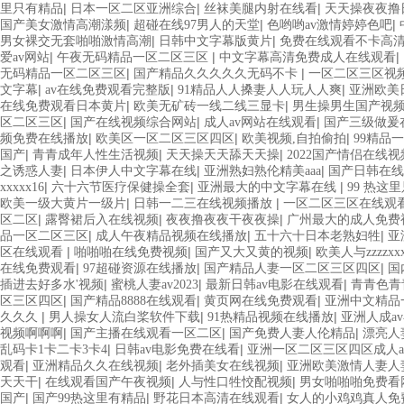
|
|
|
里只有精品
日本一区二区亚洲综合
丝袜美腿内射在线看
天天操夜夜撸
|
|
|
国产美女激情高潮漾频
超碰在线97男人的天堂
色哟哟av激情婷婷色吧
|
|
男女裸交无套啪啪激情高潮
日韩中文字幕版黄片
免费在线观看不卡高清
|
|
|
爱av网站
午夜无码精品一区二区三区
中文字幕高清免费成人在线观看
|
|
无码精品一区二区三区
国产精品久久久久久无码不卡
一区二区三区视
|
|
|
文字幕
av在线免费观看完整版
91精品人人搡妻人人玩人人爽
亚洲欧美
|
|
在线免费观看日本黄片
欧美无矿砖一线二线三显卡
男生操男生国产视
|
|
|
区二区三区
国产在线视频综合网站
成人av网站在线观看
国产三级做爰
|
|
|
频免费在线播放
欧美区一区二区三区四区
欧美视频,自拍偷拍
99精品
|
|
|
国产
青青成年人性生活视频
天天操天天舔天天操
2022国产情侣在线
|
|
|
之诱惑人妻
日本伊人中文字幕在线
亚洲熟妇熟伦精美aaa
国产日韩在线
|
|
|
xxxxx16
六十六节医疗保健操全套
亚洲最大的中文字幕在线
99 热这
|
|
欧美一级大黄片一级片
日韩一二三在线视频播放
一区二区三区在线观
|
|
|
区二区
露臀裙后入在线视频
夜夜撸夜夜干夜夜操
广州最大的成人免费
|
|
|
品一区二区三区
成人午夜精品视频在线播放
五十六十日本老熟妇牲
亚
|
|
|
区在线观看
啪啪啪在线免费视频
国产又大又黄的视频
欧美人与zzzzxx
|
|
|
在线免费观看
97超碰资源在线播放
国产精品人妻一区二区三区四区
国
|
|
|
插进去好多水'视频
蜜桃人妻av2023
最新日韩av电影在线观看
青青色青
|
|
|
区三区四区
国产精品8888在线观看
黄页网在线免费观看
亚洲中文精品一
|
|
|
久久久
男人操女人流白桨软件下载
91热精品视频在线播放
亚洲人成a
|
|
|
视频啊啊啊
国产主播在线观看一区二区
国产免费人妻人伦精品
漂亮人
|
|
乱码卡1卡二卡3卡4
日韩av电影免费在线看
亚洲一区二区三区四区成人a
|
|
|
观看
亚洲精品久久在线视频
老外插美女在线视频
亚洲欧美激情人妻人
|
|
|
天天干
在线观看国产午夜视频
人与性口牲恔配视频
男女啪啪啪免费看
|
|
|
国产
国产99热这里有精品
野花日本高清在线观看
女人的小鸡鸡真人免