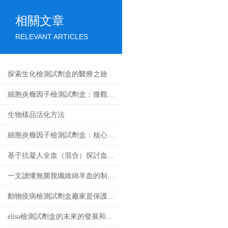
相關文章
RELEVANT ARTICLES
探索生化檢測試劑盒的醫療之旅
細胞炎癥因子檢測試劑盒：微觀戰場里的“情報解碼器”
生物樣品活化方法
細胞炎癥因子檢測試劑盒：核心技術與檢測原理全解析
基于抗凝人全血（混合）探討血液流變學特性及其影響因素
一文讀懂無菌脫纖維綿羊血的制備工藝
動物疫病檢測試劑盒廠家是保護動物健康的重要環節
elisa檢測試劑盒的未來的發展和優點分享