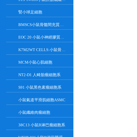
腎小球足細胞
BMSCS小鼠骨髓間充質干細胞
EOC 20 小鼠小神經膠質細胞系
K7M2WT CELLS:小鼠骨肉瘤成骨細胞系
MCM小鼠心肌細胞
NT2-D1 人畸胎瘤細胞系
S91 小鼠黑色素瘤細胞系
小鼠氣道平滑肌細胞ASMC
小鼠纖維肉瘤細胞
38C13 小鼠B淋巴瘤細胞系