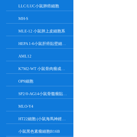
LLC/LUC小鼠肺癌細胞
MH-S
MLE-12 小鼠肺上皮細胞系
HEPA 1-6小鼠肝癌貼壁細胞系
AML12
K7M2-WT 小鼠骨肉瘤成骨細胞系
OP9細胞
SP2/0-AG14小鼠骨髓瘤貼壁細胞系
MLO-Y4
HT22細胞 (小鼠海馬神經元細胞) (STR鑒定正確)
小鼠黑色素瘤細胞B16B