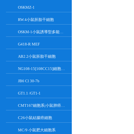
OSKMZ-1
RW.4小鼠胚胎干細胞
OSKM-1小鼠誘導型多能干細胞
G418-R MEF
AB2.2小鼠胚胎干細胞
NG108-15[108CC15]細胞系|小鼠神經母瘤與大鼠膠質瘤之融合細胞
JB6 Cl 30-7b
GT1.1 /GT1-1
CMT167細胞系|小鼠肺癌細胞
C26小鼠結腸癌細胞
MC/9 小鼠肥大細胞系