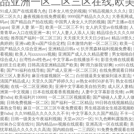
品亚洲一区二区三区在线,欧
|
|
|
91成人国产在线观看九色
日本女人牲交的视频
97精品视频久久久久
亚
|
|
|
区二区久久
趣夜视频在线免费观看
9999国产精品久久久久
大香蕉网成
|
|
|
码av
国产精品自产拍在线观
中国男人肏女人大屄的视频
国产主播av在
|
|
|
|
japan
亚洲 人妻 第一页
欧美一区二区三不卡
女人的天堂av在线播放
人
|
|
青青草av入口在线亚洲一本
97人人妻人人添人人澡
精品综合久久久久8
|
|
|
在线
推荐国产福利一区二区三区
天天摸天天天天日少妇av
精品18禁久
|
|
|
典婷婷
亚洲va欧美va国产综合定档
日本激情内射一区二区三区
欧美一
|
|
|
国产精品久久综合亚洲av
亚洲精品日韩a v
扒开黑森林福利视频免费看
|
|
|
看视频
欧美人与zzzzxxxx视频
亚洲国产成人久久精品蜜臀
男女啪啪自
|
|
|
综合成人
台湾性dvd性色av
中文字幕av在线播放不卡
影音先锋在线观看
|
|
|
妇班主任老师
日韩高清亚洲精品国产欧美
啊!用力操我!好爽
rct691
|
|
|
看
国产91福利在线导航
国产成人亚洲一区二区三区
在线免费观看日韩
|
|
|
区三区人妻系列
麻豆传媒视频区一区二
白丝骚逼美女被操到逼水直流
|
|
|
清国产精品成人
天堂久久国产婷婷久久
av熟女40到50岁名字
熟女在线
|
|
|
视频
在线一区二区亚洲欧美
亚洲中文字幕欧美自拍另类
成人区人妻精
|
|
|
洲第一中文视频
日本在线观看香蕉视频色
人妻中文字幕影音先锋
av
|
|
|
妻fsdss
欧美福利片10000
一区二区三区视频观看
国产碰碰人人爱人人做
|
|
|
频
日韩免费视频一区二区
国产福利一区二区精品
99日韩在线视频精品
|
|
幕熟女导航
麻豆一区二区三区午夜免费观看
男生殖器插女生殖器视频
|
|
|
妻fsdss
久久99精品久久久久久久不卡
中文字幕久久久国产精品
不卡一
|
|
|
观看
日韩一级美女午夜福利视频
天堂av2025一区
91九色蝌蚪露脸熟女
|
|
|
丝袜办公室在线91
国内精品mv视频在线观看
亚洲高清一区在线观看
美
|
|
忧草精品久久久久久久高清
国内精自线一二三四区
91免费免费观看在