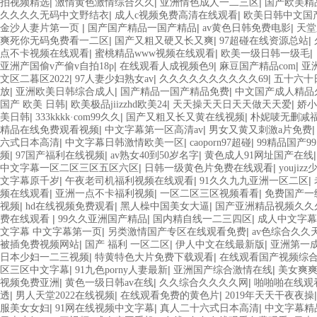
|
|
|
拍视频精选
激情黄色激情综合久久
亚洲情色成人一二三区
国产欧美精
|
|
久久久久无码中文野结衣
成人c视频免费高清在线观看
欧美日韩中文国
|
|
|
金沙人妻片第一页
国产国产精品一国产精品
av黄色日韩免费电影
天堂
|
|
|
爽死你无码免费看一二区
国产又粗又硬又长又爽
97超碰在线资源总站
|
|
|
点不卡视频在线观看
蜜桃精品www视频在线观看
欧美一级日韩一级毛
|
|
|
亚洲产国偷v产偷v自拍18p
在线观看人成视频色9
麻豆国产精品com
亚
|
|
|
文区二暮区2022
97人妻少妇熟女av
久久久久久久久久久久69
五十六十
|
|
|
放
亚洲欧美日韩综合成人
国产精品一国产精品免费
中文国产成人精品
|
|
|
国产 欧美 日韩
欧美极品jiizzhd欧美24
天天操天天日天天做天天爱
娇小
|
|
|
美日韩
333kkkk·com99久久
国产又粗又长又黄在线视频
朴妮唛无删减
|
|
精品在线免费观看视频
中文字幕第一区高清av
男女又黄又刺激a片免费
|
|
|
六式日本高清
中文字幕日韩激情欧美一区
caoporn97超碰
99精品国产9
|
|
|
频
97国产福利在线视频
av熟女40到50岁名字
黄色成人91网址国产在线
|
|
中文字幕一区二区三区五区六区
日韩一级黄色片免费在线观看
youjiz
|
|
|
文字幕原千岁
午夜老司机福利视频在线观看
91久久九九亚洲一区二区
|
|
|
频在线观看
亚洲一点不卡福利视频
一区二区三区视频看看
免费国产一级
|
|
|
视频
hd在线视频免费观看
黑人橾中国美女大逼
国产亚洲精品视频久久
|
|
|
费在线观看
99久久亚洲国产精品
国内精自线一二三四区
成人中文字幕
|
|
文字幕 中文字幕第一页
另类激情国产专区在线观看免费
av色综合久久天
|
|
|
被插免费视频网站
国产 福利 一区二区
伊人中文在线最新版
亚洲第一
|
|
日本少妇一二三视频
特黄特色大片免费下载观看
在线观看国产视频综
|
|
|
区三区中文字幕
91九色porny人妻最新
亚洲国产综合激情在线
美女爽爽
|
|
|
视频免费亚洲
黄色一级日韩av在线
久久综合久久久久网
啪啪啪在线观
|
|
|
透
男人天堂2022在线视频
在线观看免费的黄色片
2019年天天干夜夜操
|
|
|
服美女女妇
91网在线视频中文字幕
真人二十六式日本高清
中文字幕精