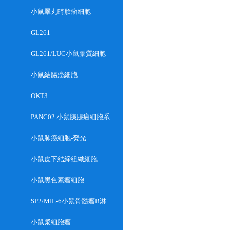
小鼠睪丸畸胎瘤細胞
GL261
GL261/LUC小鼠膠質細胞
小鼠結腸癌細胞
OKT3
PANC02 小鼠胰腺癌細胞系
小鼠肺癌細胞-熒光
小鼠皮下結締組織細胞
小鼠黑色素瘤細胞
SP2/MIL-6小鼠骨髓瘤B淋巴懸浮細胞系
小鼠漿細胞瘤