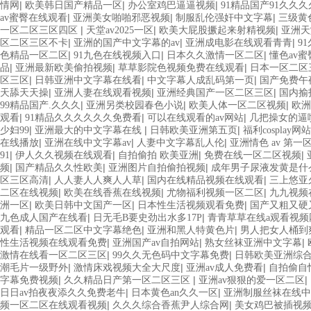
|
|
|
情网
欧美韩日国产精品一区
办公室鸡巴逼逼视频
91精品国产91久久久
|
|
|
av蜜臀在线观看
亚洲美女啪啪邪恶视频
制服乱伦强奸中文字幕
三级黄
|
|
|
一区二区三区四区
天堂av2025一区
欧美大屁股撅起来射精视频
亚洲天
|
|
|
区二区三区不卡
亚洲的国产中文字幕的av
亚洲成电影在线观看青青
9
|
|
|
色精品一区二区
91九色在线视频入口
日本久久激情一区二区
懂色av蜜
|
|
|
品
亚洲最新欧美偷拍视频
草草影院色视频免费在线观看
日本一区二区
|
|
|
区三区
日韩亚洲中文字幕在线看
中文字幕人成乱码第一页
国产免费午
|
|
|
天舔天天操
亚洲人妻在线观看视频
亚洲经典国产一区二区三区
国内揄
|
|
|
99精品国产.久久久
亚洲另类校园春色小说
欧美人体一区二区视频
欧洲
|
|
|
观看
91精品久久久久久久免费看
可以在线观看的av网站
几把操女的逼
|
|
|
少妇99
亚洲最大的中文字幕在线
日韩欧美亚洲第五页
福利cosplay网站
|
|
|
在线播放
亚洲在线中文字幕av
人妻中文字幕乱人伦
亚洲情色 av 第一
|
|
|
|
91
伊人久久视频在线观看
自拍偷拍 欧美亚洲
免费在线一区二区视频
|
|
|
频
国产精品久久性欧美
亚洲图片自拍偷拍视频
成年男子尿液发黄是什
|
|
|
区三区高清
人人妻人人爽人人草
国内在线精品视频在线观看
三上悠亚
|
|
|
二区在线视频
欧美在线香蕉在线视频
尤物福利视频一区二区
九九视频
|
|
|
洲一区
欧美日韩中文国产一区
日本性生活视频观看免费
国产又粗又硬
|
|
九色成人国产在线看
日无毛B要史劲出水多17P
青青草草在线a观看视频
|
|
|
观看
精品一区二区中文字幕绝色
亚洲和黑人特黄色片
男人把女人桶到
|
|
|
性生活视频在线观看免费
亚洲国产av自拍网站
熟女丝袜亚洲中文字幕
|
|
激情在线看一区二区三区
99久久无色码中文字幕免费
日韩欧美亚洲综
|
|
|
潮毛片一级野外
激情床戏视频大全大尺度
亚洲av成人免费看
自拍偷自
|
|
|
字幕免费视频
久久精品日产第一区二区三区
亚洲av狠狠的爱一区二区
|
|
日日av拍夜夜添久久免费老牛
日本黄色an久久一区
亚洲制服丝袜在线中
|
|
频一区二区在线观看视频
久久久综合香蕉尹人综合网
美女鸡巴被插视