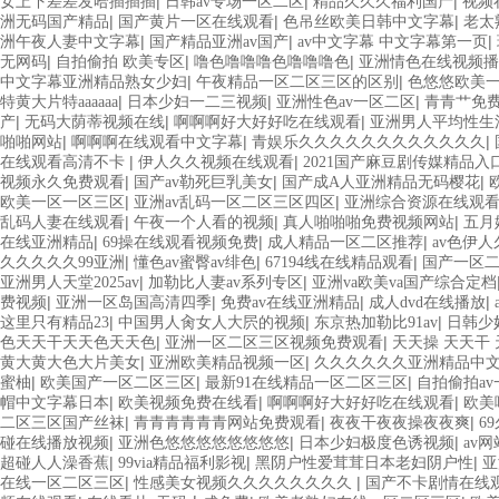
|
|
|
女上下差差发哈插插插
日韩av专场一区二区
精品久久久福利国产
视频
|
|
|
洲无码国产精品
国产黄片一区在线观看
色吊丝欧美日韩中文字幕
老太
|
|
|
洲午夜人妻中文字幕
国产精品亚洲av国产
av中文字幕 中文字幕第一页
|
|
|
无网码
自拍偷拍 欧美专区
噜色噜噜噜色噜噜噜色
亚洲情色在线视频播
|
|
中文字幕亚洲精品熟女少妇
午夜精品一区二区三区的区别
色悠悠欧美
|
|
|
特黄大片特aaaaaa
日本少妇一二三视频
亚洲性色av一区二区
青青艹免
|
|
|
产
无码大荫蒂视频在线
啊啊啊好大好好吃在线观看
亚洲男人平均性生
|
|
|
啪啪网站
啊啊啊在线观看中文字幕
青娱乐久久久久久久久久久久久久
|
|
在线观看高清不卡
伊人久久视频在线观看
2021国产麻豆剧传媒精品入
|
|
|
视频永久免费观看
国产av勒死巨乳美女
国产成A人亚洲精品无码樱花
|
|
欧美一区一区三区
亚洲av乱码一区二区三区四区
亚洲综合资源在线观
|
|
|
乱码人妻在线观看
午夜一个人看的视频
真人啪啪啪免费视频网站
五月
|
|
|
在线亚洲精品
69操在线观看视频免费
成人精品一区二区推荐
av色伊
|
|
|
久久久久久99亚洲
懂色av蜜臀av绯色
67194线在线精品观看
国产一区
|
|
亚洲男人天堂2025av
加勒比人妻av系列专区
亚洲va欧美va国产综合定档
|
|
|
|
费视频
亚洲一区岛国高清四季
免费av在线亚洲精品
成人dvd在线播放
|
|
|
这里只有精品23
中国男人肏女人大屄的视频
东京热加勒比91av
日韩少
|
|
色天天干天天色天天色
亚洲一区二区三区视频免费观看
天天操 天天干
|
|
黄大黄大色大片美女
亚洲欧美精品视频一区
久久久久久久亚洲精品中
|
|
|
蜜柚
欧美国产一区二区三区
最新91在线精品一区二区三区
自拍偷拍a
|
|
|
帽中文字幕日本
欧美视频免费在线看
啊啊啊好大好好吃在线观看
欧美
|
|
|
二区三区国产丝袜
青青青青青青网站免费观看
夜夜干夜夜操夜夜爽
6
|
|
|
碰在线播放视频
亚洲色悠悠悠悠悠悠悠悠
日本少妇极度色诱视频
av
|
|
|
超碰人人澡香蕉
99via精品福利影视
黑阴户性爱茸茸日本老妇阴户性
亚
|
|
在线一区二区三区
性感美女视频久久久久久久久久
国产不卡剧情在线