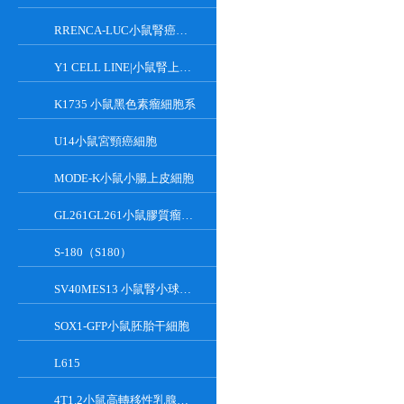
RRENCA-LUC小鼠腎癌細胞LUC轉染株
Y1 CELL LINE|小鼠腎上腺皮質瘤細胞
K1735 小鼠黑色素瘤細胞系
U14小鼠宮頸癌細胞
MODE-K小鼠小腸上皮細胞
GL261GL261小鼠膠質瘤細胞
S-180（S180）
SV40MES13 小鼠腎小球系膜細胞
SOX1-GFP小鼠胚胎干細胞
L615
4T1.2小鼠高轉移性乳腺癌細胞