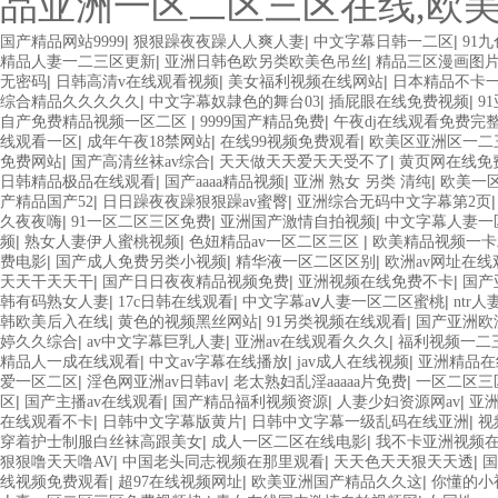
品亚洲一区二区三区在线,欧
|
|
|
国产精品网站9999
狠狠躁夜夜躁人人爽人妻
中文字幕日韩一二区
91
|
|
精品人妻一二三区更新
亚洲日韩色欧另类欧美色吊丝
精品三区漫画图
|
|
|
无密码
日韩高清v在线观看视频
美女福利视频在线网站
日本精品不卡
|
|
|
综合精品久久久久久
中文字幕奴隷色的舞台03
插屁眼在线免费视频
9
|
|
自产免费精品视频一区二区
9999国产精品免费
午夜dj在线观看免费完
|
|
|
线观看一区
成年午夜18禁网站
在线99视频免费观看
欧美区亚洲区一二
|
|
|
免费网站
国产高清丝袜av综合
天天做天天爱天天受不了
黄页网在线免
|
|
|
日韩精品极品在线观看
国产aaaa精品视频
亚洲 熟女 另类 清纯
欧美一
|
|
产精品国产52
日日躁夜夜躁狠狠躁av蜜臀
亚洲综合无码中文字幕第2页
|
|
|
久夜夜嗨
91一区二区三区免费
亚洲国产激情自拍视频
中文字幕人妻一
|
|
|
频
熟女人妻伊人蜜桃视频
色妞精品av一区二区三区
欧美精品视频一卡
|
|
|
费电影
国产成人免费另类小视频
精华液一区二区区别
欧洲av网址在线
|
|
|
天天干天天干
国产日日夜夜精品视频免费
亚洲视频在线免费不卡
国产
|
|
|
韩有码熟女人妻
17c日韩在线观看
中文字幕aⅴ人妻一区二区蜜桃
ntr
|
|
|
韩欧美后入在线
黄色的视频黑丝网站
91另类视频在线观看
国产亚洲欧
|
|
|
婷久久综合
av中文字幕巨乳人妻
亚洲av在线观看久久久
福利视频一二
|
|
|
精品人一成在线观看
中文av字幕在线播放
jav成人在线视频
亚洲精品在
|
|
|
爱一区二区
淫色网亚洲av日韩av
老太熟妇乱淫aaaaa片免费
一区二区三
|
|
|
|
区
国产主播av在线观看
国产精品福利视频资源
人妻少妇资源网av
亚
|
|
|
在线观看不卡
日韩中文字幕版黄片
日韩中文字幕一级乱码在线亚洲
视
|
|
穿着护士制服白丝袜高跟美女
成人一区二区在线电影
我不卡亚洲视频
|
|
|
狠狠噜天天噜AV
中国老头同志视频在那里观看
天天色天天狠天天透
国
|
|
|
线视频免费观看
超97在线视频网址
欧美亚洲国产精品久久这
你懂的小