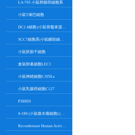
LA-795 小鼠肺腺癌細胞系
小鼠T淋巴細胞
DC2.4細胞 (小鼠骨髓來源樹突狀細胞)
SCC7細胞系|小鼠鱗狀細胞癌細胞
小鼠胚胎干細胞
倉鼠卵巢細胞LEC1
小鼠神經細胞CATH.a
小鼠乳腺癌細胞C127
P388D1
S-180 (小鼠腹水瘤細胞) (種屬鑒定正確)
Recombinant Human Active Focal Adhesion Kinase