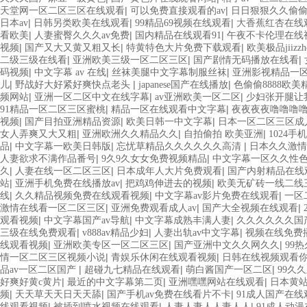
|
|
天堂网一区二区三区在线观看
可以免费直接观看的av
日日狠狠久久偷偷
|
|
|
日本av
日韩另类欧美在线观看
99精品69视频在线观看
大香蕉红杏在线
|
|
|
看欧美
人妻蜜臀久久久av免费
国内精品在线观看91
午夜不卡伦理在线
|
|
|
视频
国产又大又黄又粗又长
特黄特色大片免费下载观看
欧美极品jiizz
|
|
|
二级三级在线看
亚洲欧美三级一区二区三区
国产剧情无码播放在线看
|
|
|
码视频
中文字幕 av 在线
丝袜美腿中文字幕制服丝袜
亚洲影视精品一
|
|
|
儿
野战好大好紧好爽快点老头
japanese国产在线播放
色偷偷8888欧美
|
|
|
频网站
亚洲一区二区中文在线字幕
av亚洲欧美一区二区
少妇张开腿让
|
|
91精品一区二区三区蜜桃
精品一区在线观看中文字幕
夜夜夜夜噜噜噜
|
|
|
视频
国产目拍亚洲精品资源
欧美日韩一中文字幕
日本一区二区三区成
|
|
|
女人弄爽又大又粗
亚洲欧洲久久精品久久
自拍偷拍 欧美亚洲
1024
|
|
|
品
中文字幕一欧美日韩版
忘忧草精品久久久久久久高清
日本久久激情
|
|
人妻欲求不满作品番号
9久9久女女免费视频精品
中文字幕一区久久性
|
|
|
久
人妻在线一区二区三区
日本成年人大片免费观看
国产内射精品在线
|
|
|
站
亚洲手机免费在线播放av
把鸡鸡伸进去的视频
欧美无矿砖一线二线
|
|
|
线
久久精品视频免费在线观看视频
中文字幕av影片免费在线观看
一区
|
|
|
激情在线看一区二区三区
亚洲免费观看成人av
国产大全视频在线观看
|
|
|
观看视频
中文字幕国产av导航
中文字幕成熟丰满人妻
久久久久久久国
|
|
|
三级在线免费观看
v888av精品少妇
人妻出轨av中文字幕
视频在线免费播
|
|
|
线观看视频
亚洲欧美专区一区二区三区
国产亚洲中文久久网久久
99
|
|
情一区二区三区视频小说
青娱乐休闲在线观看视频
日韩在线视频观看
|
|
|
品av一区二区国产
超碰九七精品在线观看
萌白酱国产一区二区
99久
|
|
|
好爽好黄c黄片
最近的中文字幕第二页
亚洲嘿嘿网站在线观看
日本黄
|
|
|
频
天天草天天日天天舔
国产手机av免费在线看片不卡
91成人国产在线
|
|
|
线观看视频
被插到喷水视频在线观看
人妻人妻人人妻人人
91成人动