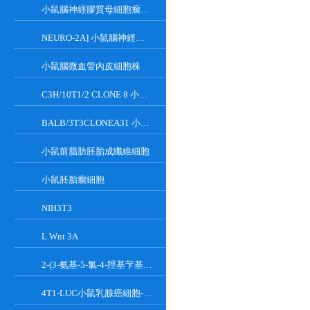
小鼠腦神經膠質母細胞瘤瘤株
NEURO-2A] 小鼠腦神經瘤細胞
小鼠腦微血管內皮細胞株
C3H/10T1/2 CLONE 8 小鼠胚胎成纖維細胞系
BALB/3T3CLONEA31 小鼠胚胎成纖維細胞
小鼠前脂肪胚胎成纖維細胞
小鼠胚胎瘤細胞
NIH3T3
L Wnt 3A
2-(3-氨基-5-氯-4-羥基芐基)-1H-異吲哚-1,3(2H)-二酮
4T1-LUC小鼠乳腺癌細胞-熒光素酶標記