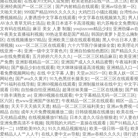
|
|
|
频在线观看
在线看片z无码人成免费
欧美老熟妇在线一区二区三区
欧
|
|
|
亚洲经典国产一区二区三区
国产内射精品在线观看
亚洲av综合第一区
|
|
|
天啪天天射
999国产精品999久久久久久
大鸡巴日小骚比视频
台湾性dv
|
|
|
费视频精品
人妻诱惑中文字幕在线观看
中文字幕在线视频第九页
男人
|
|
AV永久青草无码士清品
欧美日本道不卡高清视频
初六苏梅全文免费阅
|
|
|
文有码在线精品
麻豆 美女 人妻 制服
youjizzcom精品少妇
亚洲劲爆av
|
|
午夜美女直播福利视频
99热这里都是国产精品
韩国的黄萝卜是怎么腌
|
|
|
区
在线视频播放97精品
亚洲欧美三级在线观看视频
黑人中出日本人妻
|
|
|
潮视频
xxx一区二区三区在线观看
六十六节医疗保健操全套
欧美理论
|
|
|
线亚洲一本
亚洲一级中文字黄色片
亚洲自拍偷拍色图区
国产精品久久
|
|
|
av在线免费观看
五月婷婷六月久久久
一区二区三区精品麻豆
欧美亚洲
|
|
|
产免费
亚洲影视精品一区二区
亚洲国产成人久久精品蜜臀
午夜福利黄
|
|
|
网站
国产极品少妇在线观看
吃大咪咪操骚逼高清视频
亚洲精品入口一
|
|
|
看免费视频网站色
在线 中文字幕 人妻
天堂av2025一区
欧美人妖一区
|
|
|
网站色
国产ava久久黄片
91九色黑丝长腿美女
一区二区三区在线观看
|
|
|
产91福利在线导航
亚洲69视频在线观看
亚洲制服丝袜在线中文
中文字
|
|
|
观看 日韩
自拍偷自怕亚洲精品
超薄丝袜美腿一二三区在线播放
国产精
|
|
|
十路丰满熟女 av
亚洲69视频在线观看
中文字幕精品无码一区二区三区
|
|
|
区六区
色www亚洲国产张柏芝
午夜精品一区二区在线观看
精区一品二
|
|
|
播放
天天干天天插天天透
精品一区二区三区福利美女
亚洲av免费视一
|
|
|
精品 自拍
成年大片免费视频播放二级
日韩级视频在线播放
欧美在线一
|
|
|
又伦精品成熟
在线视频播放97精品
日本久道久久综合狠狠老
97人妻
|
|
亚洲免费高清不卡视频
我用我的大鸡巴一直操在线观看
国产91精品入
|
|
|
|
利一二
18禁欧美99久久
91久久精品视频地址
欧美一级日韩一级毛
欧
|
|
|
爱精品人人艹人人干
在线人妻中文av导航
亚洲av吞精久久久久
强行进