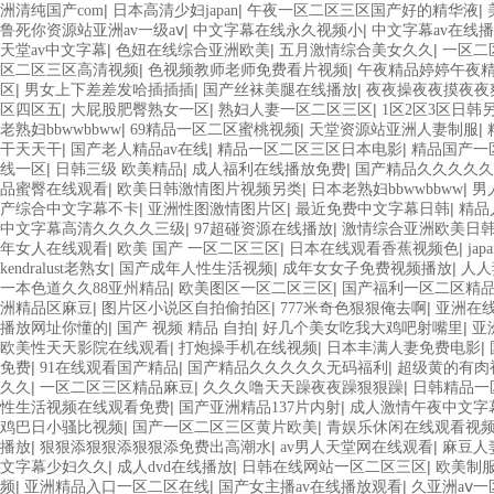
|
|
|
洲清纯国产com
日本高清少妇japan
午夜一区二区三区国产好的精华液
|
|
鲁死你资源站亚洲av一级aⅴ
中文字幕在线永久视频小
中文字幕av在线
|
|
|
天堂av中文字幕
色妞在线综合亚洲欧美
五月激情综合美女久久
一区二
|
|
区二区三区高清视频
色视频教师老师免费看片视频
午夜精品婷婷午夜
|
|
|
区
男女上下差差发哈插插插
国产丝袜美腿在线播放
夜夜操夜夜摸夜夜
|
|
|
区四区五
大屁股肥臀熟女一区
熟妇人妻一区二区三区
1区2区3区日韩
|
|
|
老熟妇bbwwbbww
69精品一区二区蜜桃视频
天堂资源站亚洲人妻制服
|
|
|
干天天干
国产老人精品av在线
精品一区二区三区日本电影
精品国产一
|
|
|
线一区
日韩三级 欧美精品
成人福利在线播放免费
国产精品久久久久久
|
|
|
品蜜臀在线观看
欧美日韩激情图片视频另类
日本老熟妇bbwwbbww
男
|
|
|
产综合中文字幕不卡
亚洲性图激情图片区
最近免费中文字幕日韩
精品
|
|
中文字幕高清久久久久三级
97超碰资源在线播放
激情综合亚洲欧美日
|
|
|
年女人在线观看
欧美 国产 一区二区三区
日本在线观看香蕉视频色
ja
|
|
|
kendralust老熟女
国产成年人性生活视频
成年女女子免费视频播放
人人
|
|
一本色道久久88亚州精品
欧美图区一区二区三区
国产福利一区二区精
|
|
|
洲精品区麻豆
图片区小说区自拍偷拍区
777米奇色狠狠俺去啊
亚洲在
|
|
|
播放网址你懂的
国产 视频 精品 自拍
好几个美女吃我大鸡吧射嘴里
亚
|
|
|
欧美性天天影院在线观看
打炮操手机在线视频
日本丰满人妻免费电影
|
|
|
免费
91在线观看国产精品
国产精品久久久久久无码福利
超级黄的有肉
|
|
|
久久
一区二区三区精品麻豆
久久久噜天天躁夜夜躁狠狠躁
日韩精品一
|
|
性生活视频在线观看免费
国产亚洲精品137片内射
成人激情午夜中文字
|
|
鸡巴日小骚比视频
国产一区二区三区黄片欧美
青娱乐休闲在线观看视
|
|
|
播放
狠狠添狠狠添狠狠添免费出高潮水
av男人天堂网在线观看
麻豆人
|
|
|
文字幕少妇久久
成人dvd在线播放
日韩在线网站一区二区三区
欧美制
|
|
|
频
亚洲精品入口一区二区在线
国产女主播av在线播放观看
久亚洲aⅴ