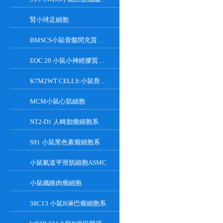
腎小球足細胞
BMSCS小鼠骨髓間充質干細胞
EOC 20 小鼠小神經膠質細胞系
K7M2WT CELLS:小鼠骨肉瘤成骨細胞系
MCM小鼠心肌細胞
NT2-D1 人畸胎瘤細胞系
S91 小鼠黑色素瘤細胞系
小鼠氣道平滑肌細胞ASMC
小鼠纖維肉瘤細胞
38C13 小鼠B淋巴瘤細胞系