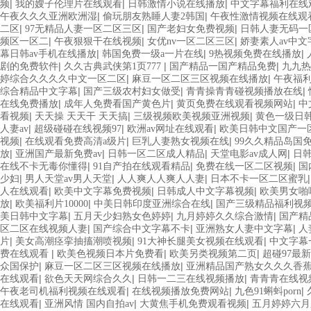
|
|
|
频
我的嫂子伦理片在线观看
日韩激情小说在线播放
中文字幕福利在线
|
|
午夜久久久亚洲欧洲湿
偷玩朋友熟睡人妻2韩国
午夜性激情视频在线观
|
|
|
二区
97无精品人妻一区二区三区
国产老妇女免费视频
日韩人妻无码一
|
|
|
频区一区二
午夜狠狠干在线视频
女优nv一区二区三区
娇妻素人av中文
|
|
|
幕日韩av手机在线播放
韩国免费一级a一片在线
9热视频免费在线播放
|
|
|
剧的免费软件
久久古典武侠第1页777
国产精品一国产精品免费
九九热
|
|
婷综合久久久久中文一区二区
麻豆一区二区三区视频在线播放
午夜福利
|
|
|
综合精品中文字幕
国产三级农村妇女做受
青青操青青碰视频播放在线
|
|
|
在线免费播放
成年人免费看国产黄色片
黄页免费在线观看视频网站
中
|
|
|
看视频
天天操 天天干 天天搞
三级视频欧美视频亚洲视频
黄色一级日韩
|
|
|
人妻av
超级碰碰在线视频97
欧洲av网址在线观看
欧美日韩中文国产一
|
|
|
视频
在线观看免费高清a级片
巨乳人妻熟女视频在线
99久久精品岛国
|
|
|
|
放
亚洲国产最新免费av
日韩一区二区成人精品
天堂电影av成人网
日韩
|
|
|
在线不卡无毒你懂得
91自产拍在线观看精品
免费在线一区二区视频
国
|
|
|
少妇
男人天堂av男人天堂
人人爽人人爽人人妻
日本不卡一区二区蜜乳
|
|
|
人在线观看
欧美中文字幕免费视频
日韩成人中文字幕视频
欧美男女啪
|
|
|
放
欧美福利片10000
中美日韩印度亚洲综合在线
国产三级精品福利视
|
|
|
美日韩中文字幕
五月天少妇熟女色婷婷
九月婷婷久久综合激情
国产精
|
|
|
区二区在线视频人妻
国产综合中文字幕不卡
亚洲熟女人妻中文字幕
人
|
|
|
片
美女高潮痉挛抽搐潮喷视频
91大神长腿美女视频在线观看
中文字幕
|
|
|
费在线观看
欧美色视频日本片免费看
欧美另类视频第二页
超碰97最
|
|
众国保护
麻豆一区二区三区视频在线播放
亚洲精品国产熟女久久久香
|
|
|
在线观看
欲色天天网综合久久
日韩一二三在线视频播放
青青青在线视
|
|
|
午夜老司机福利视频在线观看
在线视频播放免费网站
九色91蝌蚪porn
|
|
|
在线观看
亚洲风情 国内自拍av
大黄焦手机免费观看视频
五月婷婷六月