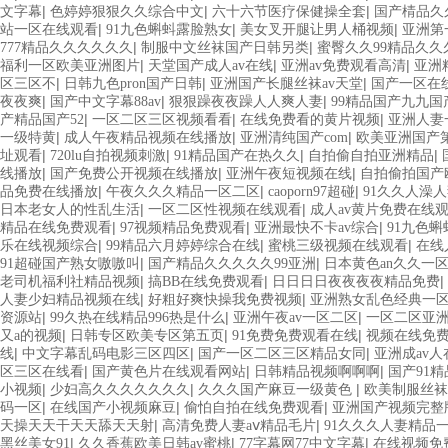
|
|
|
文字幕
色婷婷狠狠久久综合中文
六十六节医疗保健操全套
国产棈品久
|
|
|
站一区在线观看
91九色蝌蚪露脸熟女
美女叉开腿让男人桶视频
亚洲第
|
|
777精品久久久久久久
制服中文丝袜国产日韩另类
蜜臀久久99精品久久
|
|
|
福利一区欧美亚洲图片
天堂国产成人av在线
亚洲av免费观看高清
亚洲
|
|
|
区三区不
日韩九色pron国产日韩
亚洲国产长腿丝袜av天堂
国产一区在
|
|
|
夜夜爽
国产中文字幕88av
狠狠躁夜夜躁人人爽人妻
99精品国产九九国
|
|
|
产精品国产52
一区二区三区视频看看
在线免费看的黄片视频
亚洲人妻
|
|
|
一级特黄
成人午夜精品视频在线播放
亚洲清纯国产com
欧美亚洲国产
|
|
|
|
址观看
720lu自拍视频刺激
91精品国产在热久久
自拍偷自拍亚洲精品
|
|
|
线播放
国产免费公开视频在线播放
亚洲午夜短视频在线
自拍偷拍国产
|
|
|
品免费在线播放
午夜久久久精品一区二区
caoporn97超碰
91久久人澡
|
|
日本老女人的性乱生活
一区二区性视频在线观看
成人av黄片免费在线
|
|
|
精品在线免费观看
97视频精品免费观看
亚洲最快不卡av综合
91九色
|
|
|
乐在线视频综合
99精品六月婷婷综合在线
蜜桃三级视频在线观看
在线
|
|
91超碰国产熟女嗷嗷叫
国产精品久久久久久99亚洲
日本黄色an久久一
|
|
|
老司机福利社精品视频
搞BB在线免费观看
日日日日夜夜夜夜精品免费
|
|
人妻少妇精品视频在线
好粗好爽快操我免费视频
亚洲熟女乱色经典一
|
|
|
资源站
99久热在线精品996热是什么
亚洲午夜av一区二区
一区二区亚
|
|
|
又a的视频
日韩专区欧美专区第五页
91免费免费观看在线
视频在线免
|
|
|
线
中文字幕乱码电影三区四区
国产一区二区三区精品女同
亚洲成av
|
|
|
区三区在线看
国产黄色片在线观看网站
日韩精品视频啊啊啊
国产91
|
|
|
小视频
少妇高久久久久久久久
久久久国产麻豆一级黄色
欧美制服丝袜
|
|
|
码一区
在线国产小视频麻豆
偷怕自拍在线免费观看
亚洲国产视频完整
|
|
天操天天干天天舔天天射
高清免费人妻aⅴ精品毛片
91久久久人妻精品
|
|
|
黑丝美女91
久久香蕉欧美日韩av蜜桃
77字幕网77中文字幕
在线视频免