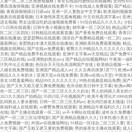
|
|
人妻一区二区三区免费视频棣
青女在线国内激情自拍视频网
女同性ⅹx
|
|
|
费高清激情视频
亚洲视频在线免费不卡
91在线成人免费观看
国产精品
|
|
|
频
夜夜躁狠狠躁日日躁aab
亚洲一区人妻熟女中文字幕
欧美福利视频
|
|
|
最新在线观看视频
日本激情床震无遮掩视频
中文在线高清字幕av
亚洲
|
|
|
进去视频
男女边摸边吃奶边做视频免费看
91综合精品久久久久久
少妇
|
|
|
17c日韩在线观看
日韩午夜小视频合集
精华液一区二区区别
精品jj国
|
|
|
区二区三区四区
日韩精品在线观看直播
国产香蕉免费在线观看
青青日
|
|
|
频在线播放
瑟瑟瑟网站在线观看
国语自产免费精品视频一区二区
ja
|
|
|
最新网址
老肥熟妇丰满大屁股在线播放
亚洲欧美码免费观看视频
精品
|
|
|
视频在线网站
国产在线av免费观看
蜜臀久久99精品久久久久久久久
国
|
|
|
另类
国产精品免费手机在线观看
亚洲中文字幕aⅴ天堂精品
国产免费午
|
|
|
三区精品在线
ass亚洲熟妇熟女pics
国产精品自拍视频网站
午夜第一福
|
|
汗乳中出正在播放
色综合天天综合高清网国产在线
欧美精品视频一卡
|
|
|
人碰在线免费视频
亚洲国产精品成人av
久久古典武侠第1页777
欧洲a
|
|
|
精品久久久有奶水
亚洲天堂av在线免费看
亚洲va在线va天堂
中国老头
|
|
|
美女18禁羞羞网站
精品99久久久久久久久
99热在线都是精品免费
国产
|
|
|
品
国产又长又粗又硬又爽免费视频
色吊丝欧美日韩中文字幕
欧洲av
|
|
色一区二区三区
国产一区二区三区久久久久妇女
男人的鸡插入美女的
|
|
2021久久国自产拍精品
95四川乱子伦视频国产
欧美午夜理论片1000在
|
|
|
乱码熟女人妻水蜜桃
日韩一区二区三区无码av
老头鸡巴操老太骚逼
日
|
|
|
夜福利成人在线观看
av蜜臀免费在线观看
亚洲精品午夜福利久久
日本
|
|
|
在线
国产主播在线观看一区二区
av不卡网站在线观看
成年永久免费播
|
|
国产一区二区三区论理电影
国产亚洲精品视频久久久
日本性感小美女
|
|
|
人免费视频一区
外国av在线播放网址
91精品一区综合二区三区人妻
亚
|
|
|
中文字幕
国产又粗又硬又黄的免费视频
男的操美女主播在线观看
成人