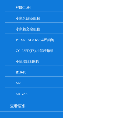
WEHI 164
小鼠乳腺癌細胞
小鼠雜交瘤細胞
P3-X63-AG8.653淋巴細胞小鼠骨髓瘤細胞
GC-2SPD(TS) 小鼠精母細胞系
小鼠胰腺Β細胞
B16-F0
M-1
MOVAS
查看更多