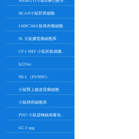
WEHI-231小鼠B淋巴懸浮細胞系
HCA-F小鼠肝癌細胞
LM8C3H小鼠骨肉瘤細胞
9L 大鼠膠質瘤細胞系
CF-1 MEF 小鼠胚胎成纖維細胞系
h22/luc
NS-1 （P3/NSI/1-
小鼠腎上腺皮質瘤細胞
小鼠肺癌細胞系
PT67 小鼠逆轉錄病毒包裝細胞系
GC-1 spg