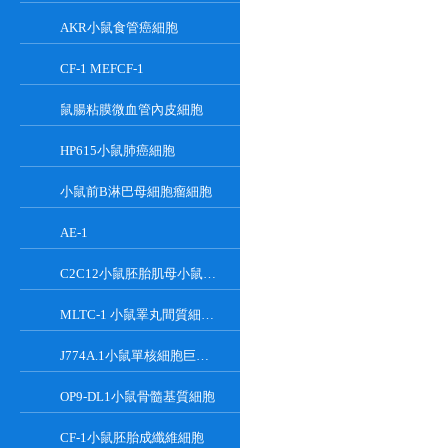
AKR小鼠食管癌細胞
CF-1 MEFCF-1
鼠腸粘膜微血管內皮細胞
HP615小鼠肺癌細胞
小鼠前B淋巴母細胞瘤細胞
AE-1
C2C12小鼠胚胎肌母小鼠胚胎肌母細胞
MLTC-1 小鼠睪丸間質細胞瘤細胞系
J774A.1小鼠單核細胞巨噬細胞
OP9-DL1小鼠骨髓基質細胞
CF-1小鼠胚胎成纖維細胞