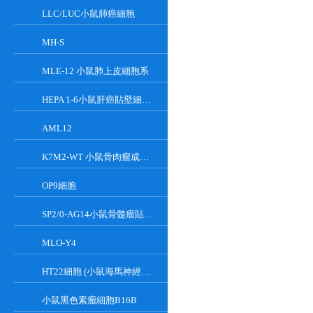
LLC/LUC小鼠肺癌細胞
MH-S
MLE-12 小鼠肺上皮細胞系
HEPA 1-6小鼠肝癌貼壁細胞系
AML12
K7M2-WT 小鼠骨肉瘤成骨細胞系
OP9細胞
SP2/0-AG14小鼠骨髓瘤貼壁細胞系
MLO-Y4
HT22細胞 (小鼠海馬神經元細胞) (STR鑒定正確)
小鼠黑色素瘤細胞B16B