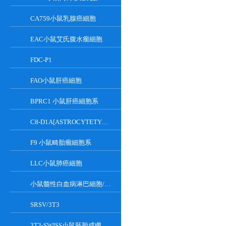
CA759小鼠乳腺癌細胞
EAC小鼠艾氏腹水瘤細胞
FDC-P1
FAO小鼠肝癌細胞
BPRC1 小鼠肝癌細胞系
C8-D1A[ASTROCYTETYPEICLONE]小鼠小腦細胞
F9 小鼠畸胎瘤細胞系
LLC小鼠肺癌細胞
小鼠髓性白血病淋巴細胞/小鼠白血病G-CSF依賴性細胞
SRSV/3T3
3T3-SWISS小鼠胚胎成纖維細胞