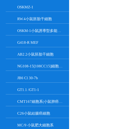
OSKMZ-1
RW.4小鼠胚胎干細胞
OSKM-1小鼠誘導型多能干細胞
G418-R MEF
AB2.2小鼠胚胎干細胞
NG108-15[108CC15]細胞系|小鼠神經母瘤與大鼠膠質瘤之融合細胞
JB6 Cl 30-7b
GT1.1 /GT1-1
CMT167細胞系|小鼠肺癌細胞
C26小鼠結腸癌細胞
MC/9 小鼠肥大細胞系