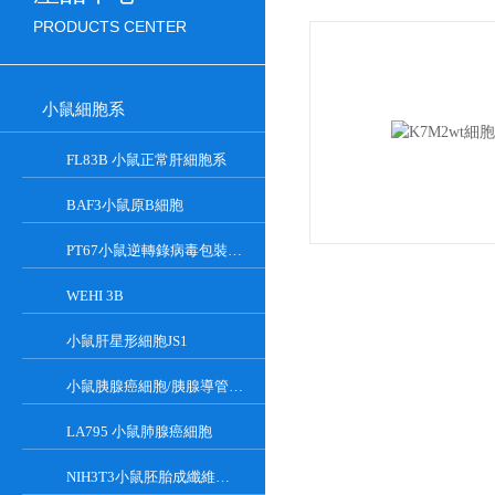
PRODUCTS CENTER
小鼠細胞系
FL83B 小鼠正常肝細胞系
BAF3小鼠原B細胞
PT67小鼠逆轉錄病毒包裝細胞
WEHI 3B
小鼠肝星形細胞JS1
小鼠胰腺癌細胞/胰腺導管癌PAN02
LA795 小鼠肺腺癌細胞
NIH3T3小鼠胚胎成纖維細胞