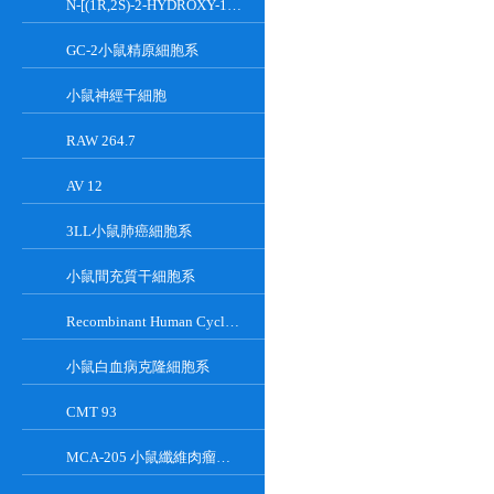
N-[(1R,2S)-2-HYDROXY-1-HYDROXYMETHYL-2-(2-TRIDECYL-1-CYCLOPROPENYL)ETHYL]OCT;GT-11
GC-2小鼠精原細胞系
小鼠神經干細胞
RAW 264.7
AV 12
3LL小鼠肺癌細胞系
小鼠間充質干細胞系
Recombinant Human Cyclin-Dependent Kinase Inhibitor 2A
小鼠白血病克隆細胞系
CMT 93
MCA-205 小鼠纖維肉瘤細胞系