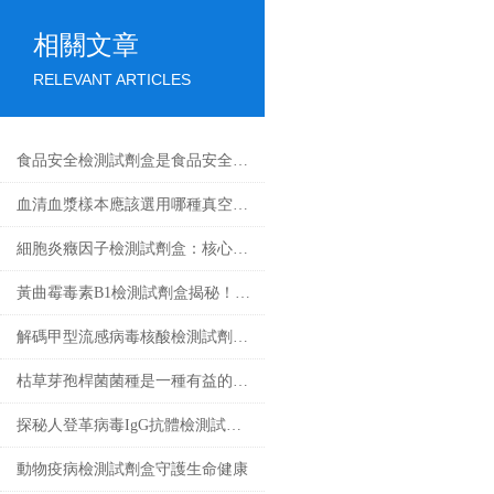
相關文章
RELEVANT ARTICLES
食品安全檢測試劑盒是食品安全領域的重要工具
血清血漿樣本應該選用哪種真空采血管收集？
細胞炎癥因子檢測試劑盒：核心技術與檢測原理全解析
黃曲霉毒素B1檢測試劑盒揭秘！精準鎖定隱患
解碼甲型流感病毒核酸檢測試劑盒奧秘，精準鎖定病毒
枯草芽孢桿菌菌種是一種有益的土壤微生物
探秘人登革病毒IgG抗體檢測試劑盒：科學守護健康防線
動物疫病檢測試劑盒守護生命健康