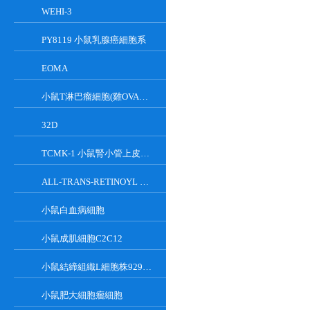
WEHI-3
PY8119 小鼠乳腺癌細胞系
EOMA
小鼠T淋巴瘤細胞(雞OVA基因修飾)
32D
TCMK-1 小鼠腎小管上皮細胞系
ALL-TRANS-RETINOYL B-GLUCURONIDE
小鼠白血病細胞
小鼠成肌細胞C2C12
小鼠結締組織L細胞株929克隆
小鼠肥大細胞瘤細胞