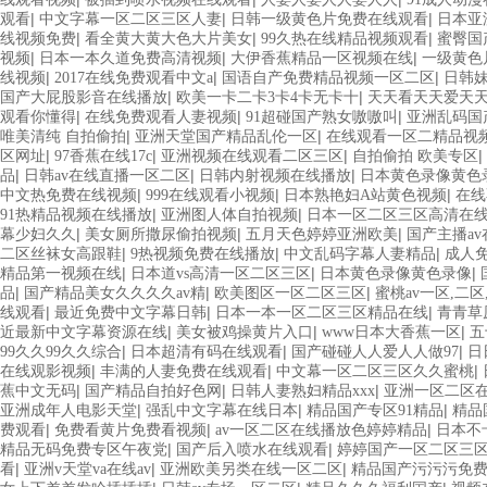
|
|
|
观看
中文字幕一区二区三区人妻
日韩一级黄色片免费在线观看
日本亚
|
|
|
线视频免费
看全黄大黄大色大片美女
99久热在线精品视频观看
蜜臀国
|
|
|
视频
日本一本久道免费高清视频
大伊香蕉精品一区视频在线
一级黄色
|
|
|
线视频
2017在线免费观看中文a
国语自产免费精品视频一区二区
日韩
|
|
国产大屁股影音在线播放
欧美一卡二卡3卡4卡无卡十
天天看天天爱天
|
|
|
观看你懂得
在线免费观看人妻视频
91超碰国产熟女嗷嗷叫
亚洲乱码国
|
|
唯美清纯 自拍偷拍
亚洲天堂国产精品乱伦一区
在线观看一区二精品视
|
|
|
|
区网址
97香蕉在线17c
亚洲视频在线观看二区三区
自拍偷拍 欧美专区
|
|
|
品
日韩av在线直播一区二区
日韩内射视频在线播放
日本黄色录像黄色
|
|
|
中文热免费在线视频
999在线观看小视频
日本熟艳妇A站黄色视频
在线
|
|
91热精品视频在线播放
亚洲图人体自拍视频
日本一区二区三区高清在
|
|
|
幕少妇久久
美女厕所撒尿偷拍视频
五月天色婷婷亚洲欧美
国产主播a
|
|
|
二区丝袜女高跟鞋
9热视频免费在线播放
中文乱码字幕人妻精品
成人免
|
|
|
精品第一视频在线
日本道vs高清一区二区三区
日本黄色录像黄色录像
|
|
|
品
国产精品美女久久久久av精
欧美图区一区二区三区
蜜桃av一区,二区
|
|
|
线观看
最近免费中文字幕日韩
日本一本一区二区三区精品在线
青青草
|
|
|
近最新中文字幕资源在线
美女被鸡操黄片入口
www日本大香蕉一区
五
|
|
|
99久久99久久综合
日本超清有码在线观看
国产碰碰人人爱人人做97
日
|
|
|
在线观影视频
丰满的人妻免费在线观看
中文幕一区二区三区久久蜜桃
|
|
|
蕉中文无码
国产精品自拍好色网
日韩人妻熟妇精品xxx
亚洲一区二区
|
|
|
亚洲成年人电影天堂
强乱中文字幕在线日本
精品国产专区91精品
精品
|
|
|
费观看
免费看黄片免费看视频
av一区二区在线播放色婷婷精品
日本不
|
|
精品无码免费专区午夜党
国产后入喷水在线观看
婷婷国产一区二区三
|
|
|
看
亚洲v天堂va在线av
亚洲欧美另类在线一区二区
精品国产污污污免