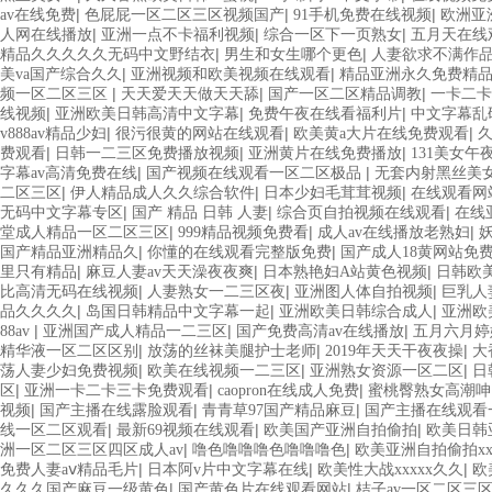
|
|
|
av在线免费
色屁屁一区二区三区视频国产
91手机免费在线视频
欧洲亚
|
|
|
人网在线播放
亚洲一点不卡福利视频
综合一区下一页熟女
五月天在线
|
|
精品久久久久久无码中文野结衣
男生和女生哪个更色
人妻欲求不满作
|
|
美va国产综合久久
亚洲视频和欧美视频在线观看
精品亚洲永久免费精
|
|
|
频一区二区三区
天天爱天天做天天舔
国产一区二区精品调教
一卡二卡
|
|
|
线视频
亚洲欧美日韩高清中文字幕
免费午夜在线看福利片
中文字幕乱
|
|
|
v888av精品少妇
很污很黄的网站在线观看
欧美黄a大片在线免费观看
久
|
|
|
费观看
日韩一二三区免费播放视频
亚洲黄片在线免费播放
131美女午
|
|
字幕av高清免费在线
国产视频在线观看一区二区极品
无套内射黑丝美女
|
|
|
二区三区
伊人精品成人久久综合软件
日本少妇毛茸茸视频
在线观看网
|
|
|
无码中文字幕专区
国产 精品 日韩 人妻
综合页自拍视频在线观看
在线
|
|
|
堂成人精品一区二区三区
999精品视频免费看
成人av在线播放老熟妇
|
|
国产精品亚洲精品久
你懂的在线观看完整版免费
国产成人18黄网站免
|
|
|
里只有精品
麻豆人妻av天天澡夜夜爽
日本熟艳妇A站黄色视频
日韩欧
|
|
|
比高清无码在线视频
人妻熟女一二三区夜
亚洲图人体自拍视频
巨乳人
|
|
|
品久久久久
岛国日韩精品中文字幕一起
亚洲欧美日韩综合成人
亚洲欧
|
|
|
88av
亚洲国产成人精品一二三区
国产免费高清av在线播放
五月六月婷
|
|
|
精华液一区二区区别
放荡的丝袜美腿护士老师
2019年天天干夜夜操
大
|
|
|
荡人妻少妇免费视频
欧美在线视频一二三区
亚洲熟女资源一区二区
日
|
|
|
区
亚洲一卡二卡三卡免费观看
caopron在线成人免费
蜜桃臀熟女高潮呻
|
|
|
视频
国产主播在线露脸观看
青青草97国产精品麻豆
国产主播在线观看
|
|
|
线一区二区观看
最新69视频在线观看
欧美国产亚洲自拍偷拍
欧美日韩
|
|
洲一区二区三区四区成人av
噜色噜噜噜色噜噜噜色
欧美亚洲自拍偷拍xx
|
|
|
免费人妻aⅴ精品毛片
日本阿v片中文字幕在线
欧美性大战xxxxx久久
欧
|
|
久久久国产麻豆一级黄色
国产黄色片在线观看网站
桔子av一区二区三