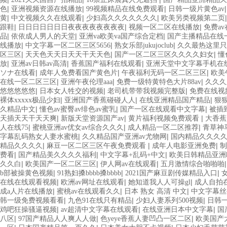
|
|
|
色
亚洲视频资源在线播放
99视频精品在线免费观看
日韩一级片黄色av
|
|
|
黄
中文视频久久在线观看
少妇高久久久久久久久
欧美另类视频第二页
|
|
|
跟鞋
日日日日日日日夜夜夜夜夜夜夜夜
视频一区二区在线播放
免费a
|
|
|
品
依依成人男人的天堂
亚洲va欧美va国产综合定档
国产主播精品在线
|
|
|
线播放
中文字幕一区二区三区5656
熟女乐部jukujoclub
久久最热这里只
|
|
|
区三区
天天色天天日天天干天天色
国产一区二区三区久久久久妇女
懂
|
|
|
放
亚洲av日韩av高清
香蕉国产福利在线观看
亚洲天堂中文字幕手机在
|
|
|
ソナ在线看
成年人免费看国产黄色片
午夜福利无码一区二区三区
欧美
|
|
|
在线一区二区三区
亚洲午夜伦理aaa
免费一级特黄特色大片88av
久久久
|
|
|
悠悠悠悠悠
日本女人牲交的视频
老司机带带我视频完整版
免费在线视
|
|
|
裸体xxxxx极品少妇
亚洲国产香蕉碰碰人人
在线亚洲精品国产精品
狠
|
|
|
久精品中文
懂色av蜜臀av绯色av蜜乳
国产一区在线观看中文字幕
被插
|
|
|
天插天天干天天爽
新版天堂资源国产av
黄片福利视频免费观看
大香蕉
|
|
|
人在线75
蜜桃亚洲av优女av综合久久久
成人精品一区二区推荐
青草神
|
|
字幕乱码熟女人妻水蜜桃
久久精品国产亚洲av尤物网
国内精品久久久久
|
|
|
精品久久久久
麻豆一区二区三区午夜免费观看
成年人电影亚洲免费
制
|
|
|
费看
国产精品美久久久久福利
中文字幕+乱码+中文
欧美日韩精品亚洲
|
|
|
久久白
欧美国产一区二区三区
伊人网av在线观看
五月激情综合啪啪啪
|
|
|
b部被操黄色视频
91熟妇搡bbbb搡bbbb
2021国产麻豆剧传媒精品入口
|
|
|
在线在线观看视频
欧洲av网址在线观看
她知道我人人可操gl
成人自拍
|
|
|
成a人片在线播放
蜜桃av在线观看久久
日本 熟女 高清 中文
中文字幕丝
|
|
|
韩一级免费视频看看
九色91在线只有精品
少妇人妻系列500视频
日韩
|
|
|
鸡吧狂操骚逼视频
av超清中文字幕在线观看
在线亚洲日本中文字幕
国
|
|
|
八区
97国产精品人人爽人人做
色yeye香蕉人妻凹凸一区二区
欧美国产