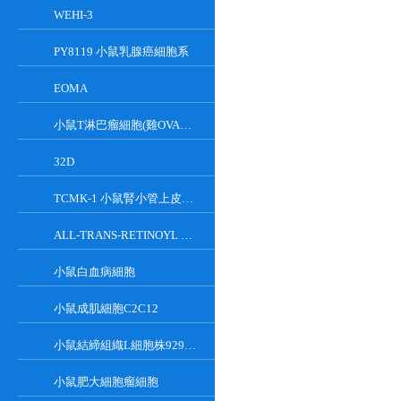
WEHI-3
PY8119 小鼠乳腺癌細胞系
EOMA
小鼠T淋巴瘤細胞(雞OVA基因修飾)
32D
TCMK-1 小鼠腎小管上皮細胞系
ALL-TRANS-RETINOYL B-GLUCURONIDE
小鼠白血病細胞
小鼠成肌細胞C2C12
小鼠結締組織L細胞株929克隆
小鼠肥大細胞瘤細胞