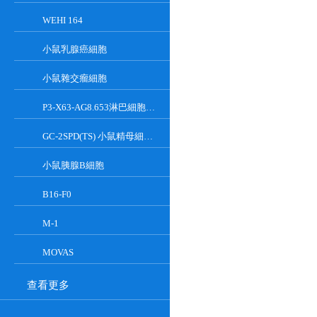
WEHI 164
小鼠乳腺癌細胞
小鼠雜交瘤細胞
P3-X63-AG8.653淋巴細胞小鼠骨髓瘤細胞
GC-2SPD(TS) 小鼠精母細胞系
小鼠胰腺Β細胞
B16-F0
M-1
MOVAS
查看更多