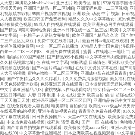
|
|
|
人天堂
丰满熟女bbwbbwbbw
亚洲图片 欧美专区 自拍
97家有喜事国语
|
|
|
天插天天射
亚洲国产精品一区二区制服
亚洲无码免费一二三区视频
亚
|
|
|
利视频镇东影视
99国产视频在线视频
亚洲 欧美 动漫 中字 视频
日韩视
|
|
|
人人夜夜爽
欧美日韩国产免费福利
精品久久久中文字幕熟女
182tv
|
|
b部被操黄色视频
99成人自拍视频在线观看
欧美亚洲变态另类在线观看
|
|
国产精品18禁高潮网站免费
亚洲av日韩在线一区二区三区
欧美中文字
|
|
|
中文字幕
一色桃子av人妻熟女完整版
欧美亚洲国产精品久久这
国产美
|
|
|
二三产区区别麻豆
免费午夜在线看福利片
最新日韩av电影在线观看
男
|
|
|
女裸体视频免费网
中文一区二区在线播放
97精品人妻全国免费
污视频
|
|
|
白浆一区二区三区四区
亚洲免费在线观看,
蜜臀av在线地址一地址二
|
|
|
hd
啪啪啪1000国产精品
国产精品999小视频
中文字幕无码肉感爆乳在
|
|
|
久久精品视频地址
色 在线 中文字幕
制服诱惑,日韩情色
亚洲和欧美色
|
|
|
情视频在线观看
国产av国片精品jk制服
在线中文资源字幕在线
国产高
|
|
|
人大屄的视频
蜜桃av噜噜一区二区三区香
亚洲成电影在线观看青青
她
|
|
|
间
国产午夜精品久久久久婷看片
久久免费高清激情视频
美女福利在线
|
|
|
月天色婷婷亚洲欧美
色婷亚洲五月在线观看
日本激情床震无遮掩视频
|
|
中文字幕亚洲精品八区
蜜桃视频av在线观看网站
欲女精品一区二区三
|
|
|
五区日韩精品
人妻 日韩 制服 中文 在线
亚洲 欧美自拍 偷拍
超碰在线9
|
|
干天天啪天天射
欧洲码亚洲码一区二区三区四区
亚洲精品有码中文字
|
|
|
放
在线免费观看人妻视频
唯美清纯 自拍偷拍
欧美性xxxx极品hd男男
|
|
|
在线观看的a站视频
亚洲午夜短视频在线
青青青久免费在线视频
91久
|
|
|
文字幕在线观看
日日夜夜操国产av
天堂av中文在线播放
欧美激情免费
|
|
|
|
品
中文热免费在线视频
操死你 骚货 视色
国产 一区 在线播放
色噜噜
|
|
|
看
国产青青自拍视频在线观看看
欧美特级特黄aaaaaa系列
亚洲av高清
|
|
|
频在线99
中文字幕激情亚洲精品
日本亚洲欧美在视视频观看
中文字幕