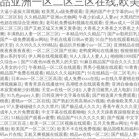
品亚洲一区二区三区在线,欧
|
|
|
大逼小逼操大屌视频
欧美黑人a级免费观看
亚洲的国产中文字幕的av
|
|
|
区二区区别
久久精品国产亚洲av尤物网
午夜少妇成人人妻av
大黑鸡巴
|
|
色妞在线综合亚洲欧美
老司机免费福利视频在线观看
亚洲av成人一区
|
|
区二区三区
国产又粗又猛又大爽又黄香借
大香蕉之大香蕉之大香蕉之
|
|
|
爽
丰满熟妇人妻一区二区三区
一本精品99久久精品77
国产av勒死巨乳
|
|
国产一级免费观看av网站
手机在线看日韩av资源
91自产拍在线观看精品
|
|
|
的天堂
久久99久久久999精品
极品扒开粉嫩小av一区二区
亚洲精品在
|
|
|
夜夜夜夜夜夜夜
一区二区三区国产丝袜
老鸭窝网站在线播放
狠狠狠狠
|
|
|
妻av系列专区
伊人网在线视频观看
9l人人澡人人妻人人
啪啪啪1000国
|
|
久综合av
国产55夜色66夜色男人的天堂
91麻豆精品国产综合久久久主
|
|
|
入美女的小穴
午夜精品一区二区在线观看
男男小视频在线观看
91青
|
|
|
精品国产免费在线观看
精品久久久福利国产
91在线精品一区二区毛片
|
|
|
观看
日本mm一区二区三区高清
成人免费xxxx在线
av在线久草蜜桃在
|
|
|
洲视频麻豆
青青草原在线播放99
高潮喷水在线观看免费
亚洲自偷偷自
|
|
|
本寂寞难耐少妇视频
天堂av在线一区少妇
人妻含泪被黑人进入电影
日
|
|
|
|
美
91九色popny人妻
日韩亚洲中文字幕在线看
国产精选黄片免费观看
|
|
|
桃夜
蜜桃av一区二区在线
国产熟妇另类高潮a62v视频
色偷偷欧美男人
|
|
|
av
97人妻碰碰碰久久久久禁片
国产极品成人久久久
香蕉午夜久久久亚
|
|
成年人大片免费观看
中文字幕在线观看呦呦
久久天天躁夜夜躁狠狠老
|
|
|
二区
51精品国产观看av蜜臀
精品国产91久久久久久黄
国产视频 中文
|
|
|
二区三区百花
欧美一区二区三区视频在线观看
五月天免费av网址
午夜
|
|
|
播放
欧美国产一区二区三区
欧美不卡在线免费视频
极品国模私拍福利
|
|
|
码av片在线
又粗又爽视频在线观看
精品av在线一区二区
国产精品人妻