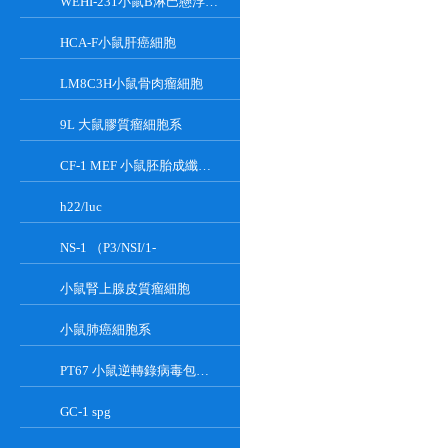
WEHI-231小鼠B淋巴懸浮細胞系
HCA-F小鼠肝癌細胞
LM8C3H小鼠骨肉瘤細胞
9L 大鼠膠質瘤細胞系
CF-1 MEF 小鼠胚胎成纖維細胞系
h22/luc
NS-1 （P3/NSI/1-
小鼠腎上腺皮質瘤細胞
小鼠肺癌細胞系
PT67 小鼠逆轉錄病毒包裝細胞系
GC-1 spg