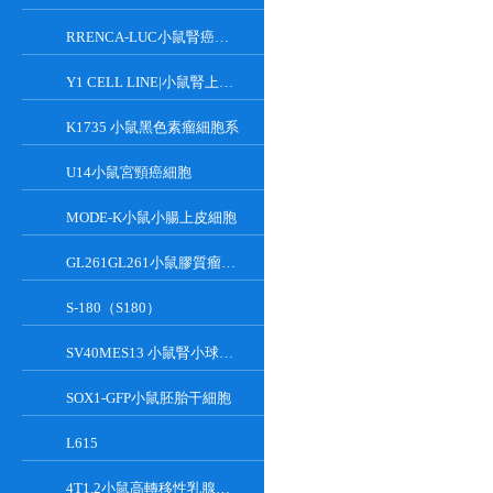
RRENCA-LUC小鼠腎癌細胞LUC轉染株
Y1 CELL LINE|小鼠腎上腺皮質瘤細胞
K1735 小鼠黑色素瘤細胞系
U14小鼠宮頸癌細胞
MODE-K小鼠小腸上皮細胞
GL261GL261小鼠膠質瘤細胞
S-180（S180）
SV40MES13 小鼠腎小球系膜細胞
SOX1-GFP小鼠胚胎干細胞
L615
4T1.2小鼠高轉移性乳腺癌細胞