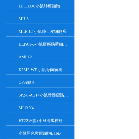
LLC/LUC小鼠肺癌細胞
MH-S
MLE-12 小鼠肺上皮細胞系
HEPA 1-6小鼠肝癌貼壁細胞系
AML12
K7M2-WT 小鼠骨肉瘤成骨細胞系
OP9細胞
SP2/0-AG14小鼠骨髓瘤貼壁細胞系
MLO-Y4
HT22細胞 (小鼠海馬神經元細胞) (STR鑒定正確)
小鼠黑色素瘤細胞B16B