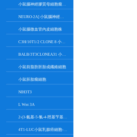
小鼠腦神經膠質母細胞瘤瘤株
NEURO-2A] 小鼠腦神經瘤細胞
小鼠腦微血管內皮細胞株
C3H/10T1/2 CLONE 8 小鼠胚胎成纖維細胞系
BALB/3T3CLONEA31 小鼠胚胎成纖維細胞
小鼠前脂肪胚胎成纖維細胞
小鼠胚胎瘤細胞
NIH3T3
L Wnt 3A
2-(3-氨基-5-氯-4-羥基芐基)-1H-異吲哚-1,3(2H)-二酮
4T1-LUC小鼠乳腺癌細胞-熒光素酶標記