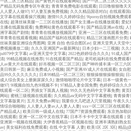
|
|
一区二区三区精品
国产黄色片在线观看网站
国产一区二区三区久久久
|
|
产精品无码免费专区午夜党
青青草免费电影在线观看
日日噜狠狠噜天天
|
|
|
人人爱人人做97
97人妻互换免费视频
久久久精品国语对白
在线观看国
|
|
文字幕在线观看操穴视频
激情91久久婷婷综合
9lporny自拍视频免费观
|
|
|
在线
超薄丝袜美腿一二三区在线播放
国产女主播av在线播放观看
爱妃
|
|
|
主播在线露脸观看
免费网站黄色在线观看不卡
国产精品亚洲av在线
人
|
|
|
洲字幕国产剧情
青青青在线播放视频国产
亚洲一二三区在线观看免费
|
|
|
草青青在线观看视频
精品国产福利在线观看91
精品三区漫画图片分类
|
|
丝袜美腿亚洲综合秀图网
亚洲 自拍 色综合图区av
亚洲天堂男人天堂中
|
|
|
费视频播放二级
久久久亚洲国产av最新网址
日本少妇一二三视频
久久
|
|
|
jul079中文字幕
av亚洲天堂中文字幕
2022色婷婷综合久久久
91成人国
|
|
|
清
99精品视频在线推荐
91在线观看国产精品
老司机福利在线免费观看
|
|
人av黄大片在线观看
好吊视频一区二区三区
国产呻吟揉丰满一区三六
|
|
|
美日韩第一页
麻豆免费成人小视频
国产亚洲AV成人片在线观看
女自慰
|
|
|
品99久久久久久久久
日本99精品一区二区三区
狠狠操狠狠操狠狠搞
日
|
|
成人综合美女上册厕尿尿久久
激情啪啪理论片中文字幕
日本一级黄色
|
|
|
做97
9l视频自拍九色9l视频不卡
97精品人妻全国免费
色婷婷综合久久
|
|
|
线观看一区二区
男插女下面真人视频
99久久无色码中文字幕免费
黄页
|
|
|
网站
蜜桃三级视频在线观看
久久精品aⅴ无码中文字字幕蜜桃
青青操青
|
|
|
文字幕版黄片
五月天免费av网址
我要你大几吧进入穴里视频
午夜久久
|
|
情综合啪啪啪
人人妻人人妻av人人妻人人妻
xxx一区二区三区在线观看
|
|
|
产精品成人
欧美日韩一级成人在线
77国产7资源免费观看
东京热加勒比9
|
|
|
在线观看
亚洲一区二区中文在线字幕
日本不卡卡中文字幕在线观看
亚
|
|
亚洲第一视频在线视频
大伊香蕉精品一区视频在线
亚洲丰满熟妇熟女
|
|
|
|
av
美女福利在线免费观看
在线 中文字幕 人妻
欧美1区 2区 3区
精品j