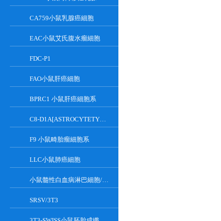
CA759小鼠乳腺癌細胞
EAC小鼠艾氏腹水瘤細胞
FDC-P1
FAO小鼠肝癌細胞
BPRC1 小鼠肝癌細胞系
C8-D1A[ASTROCYTETYPEICLONE]小鼠小腦細胞
F9 小鼠畸胎瘤細胞系
LLC小鼠肺癌細胞
小鼠髓性白血病淋巴細胞/小鼠白血病G-CSF依賴性細胞
SRSV/3T3
3T3-SWISS小鼠胚胎成纖維細胞