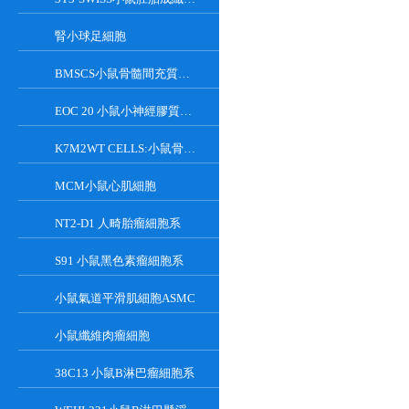
腎小球足細胞
BMSCS小鼠骨髓間充質干細胞
EOC 20 小鼠小神經膠質細胞系
K7M2WT CELLS:小鼠骨肉瘤成骨細胞系
MCM小鼠心肌細胞
NT2-D1 人畸胎瘤細胞系
S91 小鼠黑色素瘤細胞系
小鼠氣道平滑肌細胞ASMC
小鼠纖維肉瘤細胞
38C13 小鼠B淋巴瘤細胞系