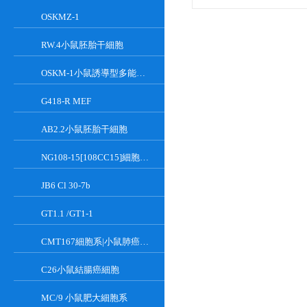
OSKMZ-1
RW.4小鼠胚胎干細胞
OSKM-1小鼠誘導型多能干細胞
G418-R MEF
AB2.2小鼠胚胎干細胞
NG108-15[108CC15]細胞系|小鼠神經母瘤與大鼠膠質瘤之融合細胞
JB6 Cl 30-7b
GT1.1 /GT1-1
CMT167細胞系|小鼠肺癌細胞
C26小鼠結腸癌細胞
MC/9 小鼠肥大細胞系