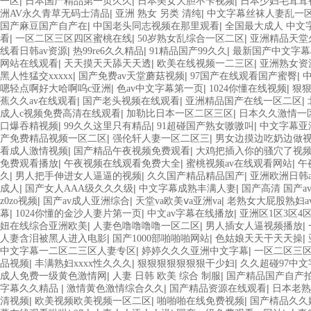
|
|
|
一区
日本国产精品第一页久久
日本美女大胆不卡视频
日本少妇毛茸茸
|
|
洲AV永久青草无码士清品
亚洲 熟女 另类 清纯
中文字幕丝袜人妻乱一
|
|
国产麻豆国产自产在
中国老头同志视频在那里观看
全国最大成人 中文
|
|
|
看
一区二区三区四区蜜桃在线
50岁熟女乱综合一区二区
亚洲精品天堂
|
|
|
线看日韩av资源
热99re6久久精品
91精品国产99久久
最新国产中文字幕
|
|
|
网站在线观看
天天摸天天舔天天透
欧美在线视频一二三区
亚洲熟女资
|
|
|
黑人性猛交xxxxx
国产免费av天堂蘑菇视频
97国产在线观看国产蜜臀
|
|
|
嗯轻点啊好大哈啊呜c亚洲
色av中文字幕第一页
1024你懂在线视频
狠
|
|
|
蕉久久av在线观看
国产老头视频在线观看
亚洲精品国产在线一区二区
|
|
成人c视频免费高清在线观看
加勒比日本一区二区三区
日本久久激情一
|
|
|
口爆吞精视频
99久久这里只有精品
91超碰国产熟女嗷嗷叫
中文字幕亚
|
|
产免费精品视频一区二区
强伦轩人妻一区二区三
男女边摸边吃奶边做
|
|
看成人激情视频
国产精品午夜视频免费观看
大鸡把插入你的骚穴了视
|
|
|
免费观看播放
午夜视频在线观看免费大全
蜜桃视频av在线观看网站
午
|
|
|
久
男人把手伸进女人逼逼的视频
久久国产精品精品国产
亚洲欧洲日韩a
|
|
|
成人
国产女人AAA级久久久级
中文字幕成熟丰满人妻
国产高清 国产a
|
|
|
z0zo视频
国产av成人亚洲综合
天堂va欧美ⅴa亚洲va
老熟女大屁股熟妇a
|
|
|
幕
1024你懂的金沙人妻片第一页
中文av字幕在线播放
亚洲区1区3区4
|
|
|
妞在线综合亚洲欧美
人妻色噜噜噜噜一区二区
男人插女人逼视频播放
|
|
|
人妻含泪被黑人进入电影
国产1000部啪啪啪网站
色姑娘天天干天天操
|
|
中文字幕一二区二三区人妻专区
婷婷久久久亚洲中文字幕
一区二区三
|
|
|
品视频
丰满熟妇xxxx性久久久
狠狠狠狠狠狠狠干少妇
久久超碰97中文
|
|
成人免费一级黄色激情网
人妻 日韩 欧美 综合 制服
国产精品国产自产
|
|
|
字幕久久精品
激情黄色激情综合久久
国产精品资源在线观看
日本老熟妇
|
|
|
清视频
欧美视频欧美视频一区二区
啪啪啪在线免费视频
国产棈品久久