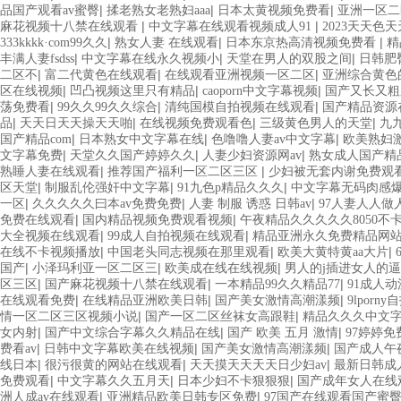
|
|
|
品国产观看av蜜臀
揉老熟女老熟妇aaa
日本太黄视频免费看
亚洲一区二
|
|
麻花视频十八禁在线观看
中文字幕在线观看视频成人91
2023天天色
|
|
|
333kkkk·com99久久
熟女人妻 在线观看
日本东京热高清视频免费看
精
|
|
|
丰满人妻fsdss
中文字幕在线永久视频小
天堂在男人的双股之间
日韩肥
|
|
|
二区不
富二代黄色在线观看
在线观看亚洲视频一区二区
亚洲综合黄色
|
|
|
区在线视频
凹凸视频这里只有精品
caoporn中文字幕视频
国产又长又粗
|
|
|
荡免费看
99久久99久久综合
清纯国模自拍视频在线观看
国产精品资源
|
|
|
|
品
天天日天天操天天啪
在线视频免费观看色
三级黄色男人的天堂
九
|
|
|
国产精品com
日本熟女中文字幕在线
色噜噜人妻av中文字幕
欧美熟妇
|
|
|
文字幕免费
天堂久久国产婷婷久久
人妻少妇资源网av
熟女成人国产精
|
|
熟睡人妻在线观看
推荐国产福利一区二区三区
少妇被无套内谢免费观
|
|
|
区天堂
制服乱伦强奸中文字幕
91九色p精品久久久
中文字幕无码肉感
|
|
|
一区
久久久久久曰本av免费免费
人妻 制服 诱惑 日韩av
97人妻人人做
|
|
免费在线观看
国内精品视频免费观看视频
午夜精品久久久久久8050不
|
|
大全视频在线观看
99成人自拍视频在线观看
精品亚洲永久免费精品网
|
|
|
在线不卡视频播放
中国老头同志视频在那里观看
欧美大黄特黄aa大片
|
|
|
国产
小泽玛利亚一区二区三
欧美成在线在线视频
男人的j插进女人的逼
|
|
|
区三区
国产麻花视频十八禁在线观看
一本精品99久久精品77
91成人
|
|
|
在线观看免费
在线精品亚洲欧美日韩
国产美女激情高潮漾频
9lpor
|
|
情一区二区三区视频小说
国产一区二区丝袜女高跟鞋
精品久久久中文
|
|
|
女内射
国产中文综合字幕久久精品在线
国产 欧美 五月 激情
97婷婷
|
|
|
费看av
日韩中文字幕欧美在线视频
国产美女激情高潮漾频
国产成人午
|
|
|
线日本
很污很黄的网站在线观看
天天摸天天天天日少妇av
最新日韩成人
|
|
|
免费观看
中文字幕久久五月天
日本少妇不卡狠狠狠
国产成年女人在线
|
|
洲人成av在线观看
亚洲精品欧美日韩专区免费
97国产在线观看国产蜜