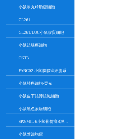
小鼠睪丸畸胎瘤細胞
GL261
GL261/LUC小鼠膠質細胞
小鼠結腸癌細胞
OKT3
PANC02 小鼠胰腺癌細胞系
小鼠肺癌細胞-熒光
小鼠皮下結締組織細胞
小鼠黑色素瘤細胞
SP2/MIL-6小鼠骨髓瘤B淋巴懸浮細胞系
小鼠漿細胞瘤