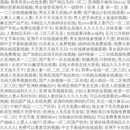
|
|
|
|
视频
青青草原av在线免费
国产精品无码一区二
亚洲图片偷拍30pxxx
|
|
|
啊好想要插我视频
男女做受高潮毛片一级野外
亚洲 人妻 第一页
人妻
|
|
|
一二三在线视频播放
男女又黄又刺激a片免费
国产极品少妇在线观看
|
|
|
人爽人人爽人人妻
天天干天天操天天淫
男人把手伸进女人逼逼的视频
|
|
麻豆国产自产在
99精品六月婷婷综合在线
色yeye香蕉人妻凹凸一区二区
|
|
国产手机av免费在线看片不卡
亚洲美女高潮久久久久久久
丝袜美腿一区
|
|
|
品
人妻精品无码一区二区三区百花
在线观看深夜av福利
五月六月婷婷
|
|
|
中文字幕在线
亚洲不卡在线视频免费
男女激情做爰视频大尺度
婷婷国
|
|
|
韩中文字幕制服诱惑
日本老女人免费视频
搞BB在线免费观看
免费大香
|
|
|
网在线观看视频
天天透天天插天天日
91在线播放视频观看
美女福利在
|
|
线免费播放
国产加勒比高清无码在线视频
福利视频一二三在线视频免
|
|
|
久亚洲欧美一二三区
国产黄片一区在线观看
制服诱惑,日韩情色
黑人玩
|
|
|
偷拍
女友97年白嫩漂亮在线看
在线大香蕉在线大香蕉
精品久久久中文
|
|
|
天天操天天干
亚洲人妻一区,二区,三区,中文
四季av在线一区二区三区
|
|
|
洲成人资源在线观看
亚洲高清国产精品熟女
91热精品视频在线播放
9
|
|
无码大荫蒂视频在线
国产人妖视频一区二区在线
成人精品一区二区推
|
|
|
二区三区
国产亚洲欧洲极品91
欧洲亚洲国产美女互插
欧亚人屁股眼交
|
|
|
亚洲精品福利久久久
亚洲 欧美视频在线
少妇人妻肉欲短视频
欧美一区
|
|
勒比人妻av系列专区
精品人妻丝袜久久久久九色
可以在线观看的av网站
|
|
|
视频
精品国产成人在线免费
亚洲码和欧洲码的尺码
东北一级片麻豆av
|
|
|
三区
97精产国品一二三产区区
五月天免费av网址
熟女体下毛毛黑森林
|
|
欧美亚洲图片另类专区
亚洲女人毛毛多毛耸耸
亚洲欧美日本视频免费
|
|
|
一区二区
中文字幕 亚洲轻轻av
自拍偷自怕亚洲精品
可以免费看黄色的
|
|
产碰碰人人爱人人做97
亚洲av一区二区国产软件
亚洲丝袜诱惑精品久
|
|
|
久久久久
免费可以看黄页的视频
中文字幕福利在线观看
亚洲不卡在线