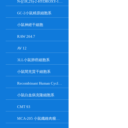
N-[(1R,2S)-2-HYDROXY-1-HYDROXYMETHYL-2-(2-TRIDECYL-1-CYCLOPROPENYL)ETHYL]OCT;GT-11
GC-2小鼠精原細胞系
小鼠神經干細胞
RAW 264.7
AV 12
3LL小鼠肺癌細胞系
小鼠間充質干細胞系
Recombinant Human Cyclin-Dependent Kinase Inhibitor 2A
小鼠白血病克隆細胞系
CMT 93
MCA-205 小鼠纖維肉瘤細胞系