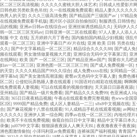
|
|
区二区三区高清视频
久久久久久蜜桃大胆人体艺术
日韩成人性爱影片
|
|
日韩色欧另类欧美色吊丝
久一在线视频免费观看
精品人妻久久久久久
|
|
|
热男人的天堂
久久久三级高清免费
国产精品国产三级国产av′
97精品
|
|
|
在线视频免费观看手机版
图片区小说区自拍偷拍区
制服诱惑,日韩情色
|
|
|
品的视频
亚洲av日韩av在线综合av
亚洲丝袜诱惑精品久久
无码伊人久
|
|
韩一区二区三区无码av
日韩亚洲一区二区在线观看
97人人妻人人添人
|
|
|
制服 中文 在线
五月婷婷六月丁香色
国内揄拍国内精品少妇视频
强乱
|
|
|
观看一区二区三区
亚洲中字幕日产AV片在线
亚洲 欧美 日韩 另类在线
|
|
|
久久
国产中文字幕精品一区二区三区
精品综合久久久久88
国产成人免
|
|
|
频在线观看
男女激情做爰视频大尺度
亚洲综合无码中文字幕第2页
亚洲
|
|
|
在线网站
欧美 国产 一区二区三区
国产精品亚洲av国产
我要你大几吧
|
|
|
妇av一区二区三区
亚洲色图一区二区三区三州
国产成人免费视频一区
|
|
|
的天堂
久久久久精品国产99久久综合
成人免费xxxx在线
女同精品一区
|
|
|
洲字幕hd
国产美女激情高潮漾频
蜜臀av无色码中文字幕人妻
免费色播
|
|
|
区二区
公侵犯玩弄熟睡人妻在线观看
91国语对白精彩在线视频
啊啊啊
|
|
|
线免费观看人妻视频
可以在线观看的视频你懂的
天天舔日日舔夜夜舔
|
|
|
亚州精品
国产精品一级片免费看
国产精品久久久免费99
色亚洲成人16
|
|
|
高清
365日日夜夜精品视频
午夜dj在线观看免费完整视频
色www全国
|
|
|
|
区2区
9999国产精品免费
成人区人妻精品一二三
x8x8中文视频在线
五
|
|
|
合
国产麻花视频十八禁在线观看
91人成精品手机在线观看视频
av网
|
|
|
久久久久久
亚洲伊人第一综合网
四季av在线一区二区三区
内地伦理片
|
|
|
合
欧美不卡在线免费视频
偷窥自拍日日中文字幕
精品中文字幕日本久
|
|
|
录像
jul079中文字幕
狠狠躁夜夜躁人人爽天天BL
夜夜撸夜夜干夜夜操
|
|
|
洲色图激情偷拍
小泽玛利亚av免费观看
连裤袜国产福利视频
青青国产
|
|
|
频
2021久久国自产拍精品
18禁止床震真人无遮挡
国产精品亚洲精品久