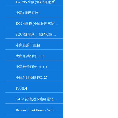
LA-795 小鼠肺腺癌細胞系
小鼠T淋巴細胞
DC2.4細胞 (小鼠骨髓來源樹突狀細胞)
SCC7細胞系|小鼠鱗狀細胞癌細胞
小鼠胚胎干細胞
倉鼠卵巢細胞LEC1
小鼠神經細胞CATH.a
小鼠乳腺癌細胞C127
P388D1
S-180 (小鼠腹水瘤細胞) (種屬鑒定正確)
Recombinant Human Active Focal Adhesion Kinase