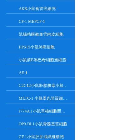
AKR小鼠食管癌細胞
CF-1 MEFCF-1
鼠腸粘膜微血管內皮細胞
HP615小鼠肺癌細胞
小鼠前B淋巴母細胞瘤細胞
AE-1
C2C12小鼠胚胎肌母小鼠胚胎肌母細胞
MLTC-1 小鼠睪丸間質細胞瘤細胞系
J774A.1小鼠單核細胞巨噬細胞
OP9-DL1小鼠骨髓基質細胞
CF-1小鼠胚胎成纖維細胞