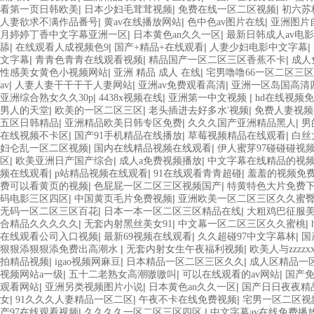
|
|
|
看第一页日韩欧美
日本少妇毛茸茸视频
免费在线一区二区视频
初六苏
|
|
|
人妻欲求不满作品番号
黄av在线播放网站
色中色av图片在线
亚洲图片
|
|
月婷婷丁香中文字幕亚洲一区
日本黄色an久久一区
最新日韩成人av电影
|
|
|
|
舔
在线观看人成视频色9
国产+精品+在线观看
人妻少妇电影中文字幕
|
|
|
文字幕
青青色青青在线观看视频
精品国产一区二区三区香蕉不卡
成人
|
|
性感美女黄色小视频网站
亚洲 精品 成人 在线
宅男噜噜66一区二区三
|
|
|
av
人妻人妻干干干干人妻网站
亚洲av免费观看高清
亚洲一区岛国高清
|
|
|
亚洲综合熟女久久30p
4438x视频在线
亚洲第一中文视频
hd在线视频
|
|
|
男人的天堂
欧美的一区二区三区
老头插进去好多水'视频
免费人妻视频
|
|
|
五区日韩精品
亚洲精品欧美日韩专区免费
久久久国产亚洲精品黑人
男
|
|
|
在线视频不卡区
国产91手机精品在线播放
草莓视频精品在线观看
白丝
|
|
妇仑乱一区二区视频
国内在线精品视频在线观看
伊人蜜芽97碰碰碰视
|
|
|
区
欧美亚洲日产国产综合
成人a免费视频播放
中文字幕在线精品的视
|
|
|
频在线观看
p站精品视频在线观看
91在线观看青青超碰
羞羞的视频免
|
|
费可以看黄页的视频
色屁屁一区二区三区视频国产
特黄特色大片免费
|
|
码电影三区四区
中国黄页毛片免费视频
亚洲欧美一区二区三区久久蜜
|
|
无码一区二区三区百花
日本一本一区二区三区精品在线
大粗鸡巴征服
|
|
|
合精品久久久久久
无套内射黑丝美女91
中文幕一区二区三区久久蜜桃
|
|
|
在线观看公司入口视频
最新69视频在线观看
久久超碰97中文字幕林
国
|
|
狠狠添狠狠添免费出高潮水
无套内射女生午夜福利视频
欧美人与zzzzx
|
|
|
拍精品视频
igao视频网麻豆
日本精品一区二区三区久久
成人区精品一
|
|
|
视频网站a一级
五十二老熟女高潮嗷嗷叫
可以在线观看的av网站
国产免
|
|
|
观看网站
亚洲另类视频图片小说
日本黄色an久久一区
国产日日夜夜精
|
|
|
女
91久久久人妻精品一区二区
午夜不卡在线免费视频
宅男一区二区视
|
|
产97在线观看视频
久久久久一区二区三区四区
中文字幕av在线免费播