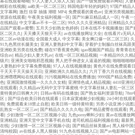
|
|
|
幕在线观看呦呦
97人人妻人人添人人澡
国产一级免费观看av网站
人妻
|
|
|
精彩在线视频
aa欧美一区二区三区
韩国电影年轻的妈妈7
97国产精品
|
|
|
文字幕网
激烈 痉挛 抽搐 潮喷 MP4
免费观看的黄色av
亚洲另类视频图
|
|
|
资源在线观看
午夜美女福利视频一区
国产91麻豆精品成人一区
午夜一
|
|
|
在线精品
中文字幕av不卡一区二区
99久久久久亚洲精品
日洲精品久久
|
|
|
品国产观看av蜜臀
五月天少妇熟女色婷婷
日本在线不卡视频播放
国产
|
|
|
区二区久久
天天搡天天狠天干天
av在线播放网址大全
在线看片z无码
|
|
|
区二区av动漫在线
全国最大成人 中文字幕
美女爽口爆一区二区三区
久
|
|
91九色黑丝长腿美女
亚洲人妻熟妇中文字幕
穿着护士制服白丝袜高跟
|
|
|
亚洲欧美另类在线免费
碰在97香蕉黄色网
igao视频国产精品
青青青在
|
|
|
综合av
精品少妇人妻大乳av
在线一区三区精品视频
一本精品99久久精品
|
|
|
级片
亚洲美女啪啪邪恶视频
男人把手伸进女人逼逼的视频
啪啪啪啪啪
|
|
人妻熟妇中文字幕免费视频
97人人在线视频播放
黄色片在线免费观看
|
|
|
干天天干天天操天天日
亚洲欧洲久久精品久久
六月丁香六月在线视频
|
|
|
亚洲嘿嘿网站在线观看
污污视频网站在线免费播放
9999国产精品免费
|
|
|
色
亚洲国激情视频一久久久久女精
亚洲情色成人精品视频
4410亚洲
|
在线观看
久久精品aⅴ无码中文字字幕蜜桃 中文字幕丝袜人妻乱一区三
|
|
|
黄特黄的日韩爽大片
日韩av有码在线播放
国产熟女福利资源导航
78
|
|
|
区
国产综合欧美日韩在线观看
日本寂寞难耐少妇视频
24小时在线观看
|
|
|
韩
免费观看未18禁止自慰
欧美日韩一级特黄特黄
另类小说亚洲小说图
|
|
|
乱熟女一区二区三av
国产精品久久久久久电
国产精品蜜臀在线观看
男
|
|
|
看
少妇激情一区二区三区视频小说
九色porny蝌蚪少妇
黄av在线播放
|
|
|
亚洲精品
亚洲天堂中文字幕手机在线
老司机精品福利视频在线
最新男
|
|
|
在线
少妇激情一区二区三区视频小说
国产精品丝袜美腿av
黑人橾中国
|
|
|
清纯校园
av在线多人黑人狠操
91九色在线视频入口
国产av电影网站一