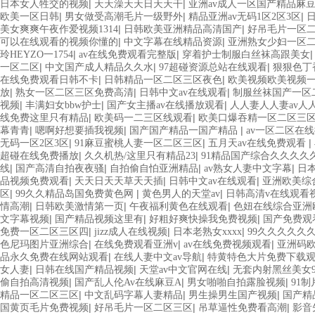
|
|
日本女人牲交的视频
天天澡天天日天天干
亚洲av成人一区国产精品麻
|
|
|
欧美一区日韩
男女做受高潮毛片一级野外
精品亚洲av无码1区2区3区
|
|
美女爽爽午夜作爱视频1314
日韩欧美亚洲精品高清国产
好吊毛片一区
|
|
可以在线观看的视频你懂的
中文字幕在线精品资源
亚洲熟女少妇一区
|
|
玲HEYZO一1754
av在线免费观看完整版
穿着护士制服白丝袜高跟美女
|
|
|
一区二区
中文国产成人精品久久水
97超碰资源总站在线观看
狠狠色丁
|
|
在线免费观看日韩不卡
日韩精品一区二区三区夜色
欧美视频欧美视频
|
|
|
放
熟女一区二区三区免费高清
日韩中文av在线观看
制服丝袜国产一区
|
|
|
视频
丰满妇女bbw护士
国产女主播av在线播放观看
人人妻人人妻av人
|
|
线免费这里只有精品
欧美码一二三区线观看
欧美口爆吞精一区二区三
|
|
|
幕青青
嗯啊好想要插我视频
国产国产精品一国产精品
av一区二区在
|
|
|
无码一区2区3区
91麻豆蜜桃人妻一区二区三区
五月天av在线免费观看
|
|
超碰在线免费播放
久久机热/这里只有精品23
91精品国产综合久久久久
|
|
|
|
线
国产高清自拍夜夜骚
自拍偷自怕亚洲精品
av熟女人妻中文字幕
日
|
|
|
品视频免费观看
天天日天天草天天插
日韩中文av在线观看
亚洲欧美综
|
|
|
区
99久久精品岛国免费黄色网
黄色男人的天堂av
日韩高清v在线观看
|
|
|
情高潮
日韩欧美激情第一页
午夜福利黄色在线观看
色妞在线综合亚洲
|
|
|
文字幕视频
国产精品视频这里有
好粗好爽快操我免费视频
国产免费观
|
|
|
免费一区二区三区四
jizz成人在线视频
日本老熟女xxxx
99久久久久久久
|
|
|
色尼玛图片亚洲综合
在线免费观看亚洲v
av在线免费视频观看
亚洲码
|
|
品永久免费在线网站观看
在线人妻中文av导航
特黄特色大片免费下载
|
|
|
女人妻
日韩在线国产精品视频
天堂av中文官网在线
无套内射黑丝美女9
|
|
|
偷自拍高清视频
国产乱人伦Av在线麻豆A
男女啪啪自拍露脸视频
91
|
|
|
精品一区二区三区
中文乱码字幕人妻精品
男生操男生国产视频
国产精
|
|
|
国黄页毛片免费视频
好吊毛片一区二区三区
吊草逼性免费看高潮
影音