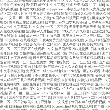
|
|
|
av一区二区
超碰在线新免费中文字幕
97人妻人人爱人人澡人人爽
亚洲
|
|
|
拍偷拍色图专区
激情啪啪理论片中文字幕
亚洲 欧美 动漫 中字 视频
成
|
|
|
夜福利线路
老熟女大屁股熟妇av
japanese日本极品少妇
黑人大几巴搞粉
|
|
|
品区二区成人片不卡
美女差点操死在线观看
热99re6久久精品
99久久
|
|
|
放
中文幕一区二区三区久久蜜桃
97国产在线观看国产蜜臀
爆操美女的
|
|
|
视频
青青操av在线免费观看
日本护士吞精囗交视频播放
日本午夜色视
|
|
|
成人av中文字幕网址
久久少妇一区二区三区
天天干天天爽天天插
国产
|
|
|
久在线观看视频
亚洲成aⅴ人片极品少妇
99久久99久久综合
亚洲欧洲久
|
|
|
妻在线观看视频
成人一区二区在线电影
欧美日本一区二区三区精品
9
|
|
|
透
中文字幕 在线看视频
午夜dj免费完整高清在线视频
人妻少妇精品视
|
|
|
洲精品视频
欧美口爆吞精一区二区三区
成人午夜福利视频镇东影视
丁
|
|
哟一区二区三区四区在线观看
久久精品国产亚洲av尤物网
日本久道久
|
|
|
美熟妇厨房
自拍偷拍亚洲色图经典三级
国产精品av在线免费观看
国产
|
|
日韩中文字幕色资源
日日夜夜精品视频观看
久热这里只有精品视频在
|
|
|
观看网
欧美一区二区三区美女
少妇性感美女一区二区三区四区
国产亚
|
|
五十路熟妇影音资源
91精品国产综合久久久久久白拍
全国av一卡二卡
|
|
|
中文字字幕蜜桃
免费国产一级r片内射老妇i?
99精品一区在线观看
都市
|
|
|
列p
狠狠添狠狠添狠狠添免费出高潮水
77国产7资源免费观看
婷婷激情
|
|
91人成精品手机在线观看视频
欧美视频,自拍偷拍
人妻少妇精品视中文
|
|
|
线免费播放91
在线免费看的黄片视频
熟女丝袜亚洲中文字幕
亚洲av
|
|
|
日天天天射
香蕉午夜久久久亚洲欧洲湿
伊人色在线观看视频
国产丝袜
|
|
|
诱惑
裸体一区二区三区av
77777色婷婷av一区二区三
日本 高清 中文字
|
|
|
中出
亲爱的请你原谅我 中文字幕
超污韩漫无遮挡精品一区二区av
91
|
|
|
洲一区二区日韩欧美久久
亚洲第一中文视频
xx日本18在线观看视频
|
|
|
高潮
日韩精品视频网站免费观看
538prom精品视频在线观看
国产成人