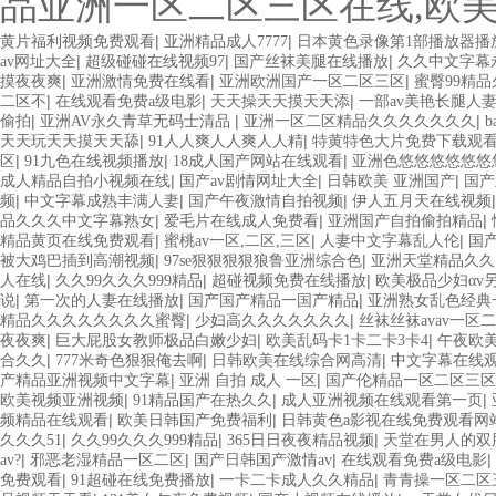
品亚洲一区二区三区在线,欧
|
|
黄片福利视频免费观看
亚洲精品成人7777
日本黄色录像第1部播放器播
|
|
|
av网址大全
超级碰碰在线视频97
国产丝袜美腿在线播放
久久中文字幕
|
|
|
摸夜夜爽
亚洲激情免费在线看
亚洲欧洲国产一区二区三区
蜜臀99精
|
|
|
二区不
在线观看免费a级电影
天天操天天摸天天添
一部av美艳长腿人
|
|
|
偷拍
亚洲AV永久青草无码士清品
亚洲一区二区精品久久久久久久久
b
|
|
天天玩天天摸天天舔
91人人爽人人爽人人精
特黄特色大片免费下载观
|
|
|
区
91九色在线视频播放
18成人国产网站在线观看
亚洲色悠悠悠悠悠悠
|
|
|
成人精品自拍小视频在线
国产av剧情网址大全
日韩欧美 亚洲国产
国产
|
|
|
频
中文字幕成熟丰满人妻
国产午夜激情自拍视频
伊人五月天在线视频
|
|
|
品久久久中文字幕熟女
爱毛片在线成人免费看
亚洲国产自拍偷拍精品
|
|
|
精品黄页在线免费观看
蜜桃av一区,二区,三区
人妻中文字幕乱人伦
国
|
|
被大鸡巴插到高潮视频
97se狠狠狠狠狼鲁亚洲综合色
亚洲天堂精品久久
|
|
|
人在线
久久99久久久999精品
超碰视频免费在线播放
欧美极品少妇αv
|
|
|
说
第一次的人妻在线播放
国产国产精品一国产精品
亚洲熟女乱色经典
|
|
精品久久久久久久久久蜜臀
少妇高久久久久久久久
丝袜丝袜avav一区
|
|
|
夜夜爽
巨大屁股女教师极品白嫩少妇
欧美乱码卡1卡二卡3卡4
午夜欧
|
|
|
合久久
777米奇色狠狠俺去啊
日韩欧美在线综合网高清
中文字幕在线
|
|
产精品亚洲视频中文字幕
亚洲 自拍 成人 一区
国产伦精品一区二区三
|
|
|
欧美视频亚洲视频
91精品国产在热久久
成人亚洲视频在线观看第一页
|
|
频精品在线观看
欧美日韩国产免费福利
日韩黄色a影视在线免费观看网
|
|
|
久久久51
久久99久久久999精品
365日日夜夜精品视频
天堂在男人的双
|
|
|
|
av?
邪恶老湿精品一区二区
国产日韩国产激情av
在线观看免费a级电影
|
|
|
免费观看
91超碰在线免费播放
一卡二卡成人久久精品
青青操一区二区