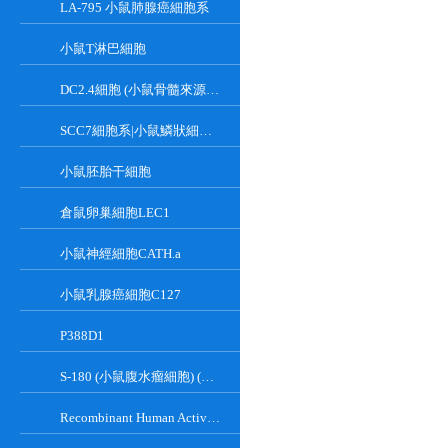
LA-795 小鼠肺腺癌細胞系
小鼠T淋巴細胞
DC2.4細胞 (小鼠骨髓來源樹突狀細胞)
SCC7細胞系|小鼠鱗狀細胞癌細胞
小鼠胚胎干細胞
倉鼠卵巢細胞LEC1
小鼠神經細胞CATH.a
小鼠乳腺癌細胞C127
P388D1
S-180 (小鼠腹水瘤細胞) (種屬鑒定正確)
Recombinant Human Active Focal Adhesion Kinase