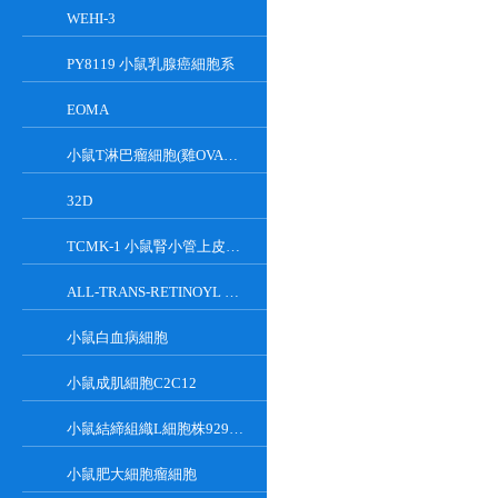
WEHI-3
PY8119 小鼠乳腺癌細胞系
EOMA
小鼠T淋巴瘤細胞(雞OVA基因修飾)
32D
TCMK-1 小鼠腎小管上皮細胞系
ALL-TRANS-RETINOYL B-GLUCURONIDE
小鼠白血病細胞
小鼠成肌細胞C2C12
小鼠結締組織L細胞株929克隆
小鼠肥大細胞瘤細胞