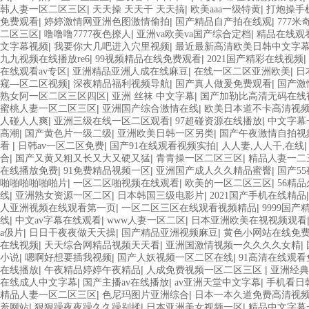
|
|
|
韩人妻一区二区三区
天天操 天天干 天天搞
欧美aaa一级特黄
打炮操手
|
|
|
免费观看
婷婷激情网亚洲色图激情偷拍
国产精品自产拍在线观
777
|
|
|
二区三区
噜噜噜7777夜色撩人
亚洲va欧美va国产综合定档
精品在线观
|
|
文字幕视频
我要你大几吧进入穴里视频
最近最新高清欧美日韩中文字
|
|
|
九九视频在线播放re6
99视频精品在线免费观看
2021国产精彩在线视频
|
|
|
在线观看av专区
亚洲精品亚洲人成在线麻豆
在线一区二区亚洲欧美
日
|
|
|
窥—区二区视频
深夜精品福利视频导航
国产真人做爰免费观看
国产激
|
|
熟女阿一区二区三区四区
亚洲 丝袜 中文字幕
国产加勒比高清无码在线
|
|
蜜桃人妻一区二区三区
亚洲国产综合激情在线
欧美日本道不卡高清视
|
|
|
人碰人人爽
亚洲三级在线一区二区观看
97超碰资源在线播放
中文字幕
|
|
|
高潮
国产黄色片一级二级
亚洲欧美日韩一区另类
国产午夜激情自拍视
|
|
|
看
日韩av一区二区免费
国产91在线观看视频实拍
人人妻,人人干,在线
|
|
|
合
国产又黄又粗又长又大又硬又猛
青青操一区二区三区
精品人妻一二
|
|
|
在线播放免费
91免费精品视频一区
亚洲国产成人久久精品蜜臀
国产5
|
|
|
啪啪啪啪啪啪片
一区二区啪视频在线观看
欧美的一区二区三区
56精
|
|
|
线
亚洲熟女资源一区二区
日本韩国三级电影片
2021国产手机在线精品
|
|
人亚洲视频在线观看第一页
一区二区三区在线观看视频精品
9999国产
|
|
|
线
中文av字幕在线观看
www人妻一区二区
日本亚洲欧美在视视频观看
|
|
|
a伋片
日日干夜夜做天天操
国产精品亚洲视频麻豆
黄色小网站在线免
|
|
|
在线视频
天天综合网精品视频天天看
亚洲国激情视频一久久久久女精
|
|
|
小说
嗯啊好想要插我视频
国产人妖视频一区二区在线
91高清在线观
|
|
|
在线播放
午夜精品婷婷午夜精品
人成免费视频一区二区三区
亚洲经
|
|
|
在线成人中文字幕
国产主播av在线播放
av亚洲天堂中文字幕
手机看日韩
|
|
精品人妻一区二区三区
色尼玛图片亚洲综合
日本一本久道免费高清视
|
|
|
羞网站
狠狠躁夜夜躁久久躁别揉
日本亚洲美女视频一区
精品中文字幕