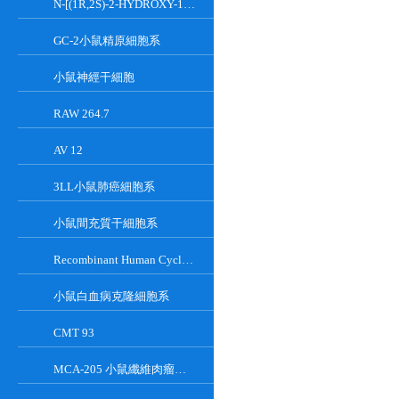
N-[(1R,2S)-2-HYDROXY-1-HYDROXYMETHYL-2-(2-TRIDECYL-1-CYCLOPROPENYL)ETHYL]OCT;GT-11
GC-2小鼠精原細胞系
小鼠神經干細胞
RAW 264.7
AV 12
3LL小鼠肺癌細胞系
小鼠間充質干細胞系
Recombinant Human Cyclin-Dependent Kinase Inhibitor 2A
小鼠白血病克隆細胞系
CMT 93
MCA-205 小鼠纖維肉瘤細胞系