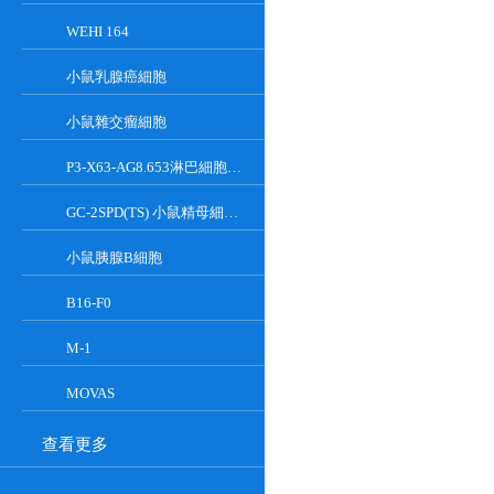
WEHI 164
小鼠乳腺癌細胞
小鼠雜交瘤細胞
P3-X63-AG8.653淋巴細胞小鼠骨髓瘤細胞
GC-2SPD(TS) 小鼠精母細胞系
小鼠胰腺Β細胞
B16-F0
M-1
MOVAS
查看更多