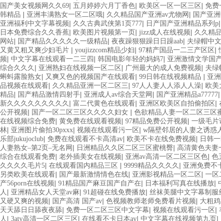
|
|
|
国产美女视频网久久69
五月婷婷六月丁香色
欧美区一区一区三区
免费
|
|
|
韩精品
亚洲丰满熟女一区二区哦
久久精品国产亚洲av尤物网
国产亚洲
|
|
亚洲福利中文字幕视频
久久古典武侠第1页777
日产国产亚洲精品系列p
|
|
|
日本免费综合久久香蕉
欧美图片视频第一页
jizz成人在线视频
久久精品
|
|
|
网站
国产精品久久久久久一级精品
夜夜躁狠狠躁日日躁aab
夫绿帽中
|
|
|
又黄又粗又爽少妇毛片
youjizzcom精品少妇
97精产国品一二三产区区
|
|
|
频
中文字幕在线观看一二三四
韩国电影年轻的妈妈7
亚洲激情文学国
|
|
|
综合久久久
亚洲熟妇在线视频一区二区
广州最大的成人免费视频
夫绿
|
|
|
蝌蚪露脸熟女
又爽又色的视频国产在线观看
99日韩在线视频精品
亚
|
|
|
品视频在线观看
久久精品亚洲一区二区三
97人人妻人人添人人澡
欧美
|
|
|
精品
国产精品激情四射手
亚洲成人av综合天堂网
国产亚洲精品a77777
|
|
|
新久久久久久久久久久
富二代黄色在线观看
亚洲区欧美区自拍偷拍区
|
|
公开视频
国产一区二区三区久久久久妇女
色欲精品人妻一区二区三区
|
|
|
在线视频综合免费
黄免费在线观看视频
97精品免费公开视频
一级毛片
|
|
|
林
亚洲图片偷拍30pxxx
视频在线观看污一区
w隔壁邻居的人妻之诱惑
|
|
|
乐部jukujoclub
免费在线观看不卡高清av
欧美不卡在线免费视频
日韩一
|
|
人妻熟女–第2页–无名网
日洲精品久久区二区三区蜜桃臀
高清黄色夫妻
|
|
|
综合在线观看免费
老外插美女在线视频
亚洲av高清一区二区三区色
色
|
|
|
久久久久毛片5
在线观看国内精品三区
9999精品久久久久
亚洲免费不
|
|
|
另类欧美在线观看
国产最新激情情色在线
亚洲影视精品一区二区
一区
|
|
|
产56porn在线视频
91精品国产麻豆国产自产在
日本福利写真在线播放
|
|
|
人
亚洲精品女人天堂av麻
91超碰在线免费播放
丝袜美腿中文字幕制服
|
|
|
又硬又爽的视频
国产高清 国产av
色视频教师老师免费看片视频
大粗鸡
|
|
|
天天舔日日舔夜夜舔
免费一区二区三区中文字幕
视频在线观看污一区
|
|
|
|
人
3atv高清一区二区三区
在线看不卡日本av
中文字幕在线视频第九页