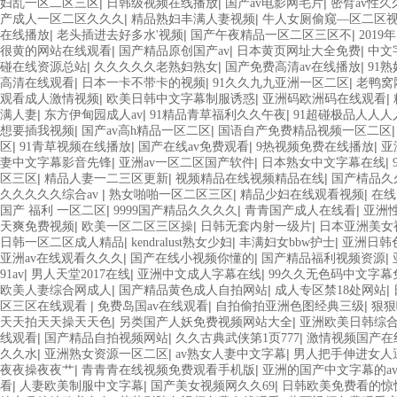
|
|
|
妇乱一区二区三区
日韩级视频在线播放
国产av电影网毛片
密臂av性久
|
|
产成人一区二区久久久
精品熟妇丰满人妻视频
牛人女厕偷窥—区二区
|
|
|
在线播放
老头插进去好多水'视频
国产午夜精品一区二区三区不
201
|
|
|
很黄的网站在线观看
国产精品原创国产av
日本黄页网址大全免费
中文
|
|
|
碰在线资源总站
久久久久久老熟妇熟女
国产免费高清av在线播放
91熟
|
|
|
高清在线观看
日本一卡不带卡的视频
91久久九九亚洲一区二区
老鸭窝
|
|
|
观看成人激情视频
欧美日韩中文字幕制服诱惑
亚洲码欧洲码在线观看
|
|
|
满人妻
东方伊甸园成人av
91精品青草福利久久午夜
91超碰极品人人人
|
|
想要插我视频
国产av高h精品一区二区
国语自产免费精品视频一区二区
|
|
|
|
区
91青草视频在线播放
国产在线av免费观看
9热视频免费在线播放
亚
|
|
|
妻中文字幕影音先锋
亚洲av一区二区国产软件
日本熟女中文字幕在线
|
|
|
区三区
精品人妻一二三区更新
视频精品在线视频精品在线
国产棈品久
|
|
|
久久久久久综合av
熟女啪啪一区二区三区
精品少妇在线观看视频
在线
|
|
|
国产 福利 一区二区
9999国产精品久久久久
青青国产成人在线看
亚洲
|
|
|
天爽免费视频
欧美一区二区三区操
日韩无套内射一级片
日本亚洲美女
|
|
|
日韩一区二区成人精品
kendralust熟女少妇
丰满妇女bbw护士
亚洲日韩
|
|
|
亚洲av在线观看久久久
国产在线小视频你懂的
国产精品福利视频资源
|
|
|
91av
男人天堂2017在线
亚洲中文成人字幕在线
99久久无色码中文字幕
|
|
|
欧美人妻综合网成人
国产精品黄色成人自拍网站
成人专区禁18处网站
|
|
|
区三区在线观看
免费岛国av在线观看
自拍偷拍亚洲色图经典三级
狠狠
|
|
天天拍天天操天天色
另类国产人妖免费视频网站大全
亚洲欧美日韩综
|
|
|
线观看
国产精品自拍视频网站
久久古典武侠第1页777
激情视频国产在
|
|
|
久久水
亚洲熟女资源一区二区
av熟女人妻中文字幕
男人把手伸进女人
|
|
夜夜操夜夜艹
青青青在线视频免费观看手机版
亚洲的国产中文字幕的a
|
|
|
看
人妻欧美制服中文字幕
国产美女视频网久久69
日韩欧美免费看的惊