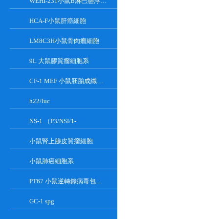
WEHI-231小鼠B淋巴懸浮細胞系
HCA-F小鼠肝癌細胞
LM8C3H小鼠骨肉瘤細胞
9L 大鼠膠質瘤細胞系
CF-1 MEF 小鼠胚胎成纖維細胞系
h22/luc
NS-1 （P3/NSI/1-
小鼠腎上腺皮質瘤細胞
小鼠肺癌細胞系
PT67 小鼠逆轉錄病毒包裝細胞系
GC-1 spg