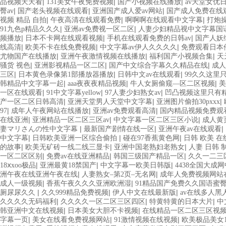
|
|
|
品视频天天看
131美女午夜免费视频
国产小视频在线播放
av天堂女优
|
|
|
臀av
国产老头视频在线观看
亚洲国产成人爱av网站
国产成人免费在线
|
|
|
视频 精品 自拍
午夜高清在线观看免费
啊啊啊在线观看中文字幕
打炮
|
|
91九色p精品久久久
亚洲av免费视一区二区
人妻少妇精品视中文字幕国
|
|
|
频播放
日本不卡网在线观看视频
手机在线观看免费的日韩av
国产人妖
|
|
|
线高清
欧美不卡在线免费视频
中文字幕av伊人久久久久
免费观看日本
|
|
|
尤物国产在线播放
亚洲午夜激情视频在线播放
福利国产小视频合集
天
|
|
|
骚货 视色
亚洲影视精品一区二区
国产中文综合字幕久久精品在线
成人
|
|
|
三区
日本黄色录像第1部播放器播放
日韩中文av在线观看
99久久这里
|
|
|
韩精品中文字幕一起
aaa夜夜夜精品视频
牛人女厕偷窥—区二区视频
美
|
|
|
一区在线观看
91中文字幕yellow
97人妻少妇熟女av
凹凸视频这里只有
|
|
|
产一区二区日韩高清
亚洲天堂男人天堂中文字幕
亚洲图片偷拍30pxxx
|
|
|
97
成年人午夜网站在线播放
亚洲av免费观看高清
国内精品视频免费观
|
|
|
在线亚洲
亚洲精品一区二区三区av
中文字幕一区二区三区小说
成人黄
|
|
|
妻マリさんの性中文字幕
最新国产剧情在线一区
亚洲午夜av在线观看
|
|
|
中文字幕
日韩欧美亚洲一区综合偷拍
碰在97香蕉黄色网
日韩 欧美 在
|
|
|
的故事
欧美无矿砖一线二线三显卡
亚洲中国老熟妇老熟女
人妻 日韩 
|
|
|
一区二区区别
免费av在线亚洲精品
韩国三级国产精品一区
久久一二三
|
|
|
18ⅹxoo极品
亚洲最黄18禁国产
中文字幕一欧美日韩版
4438全国大成
|
|
洲午夜在线亚洲午夜在线
人妻熟女–第2页–无名网
成年人免费视频网站
|
|
成人一级视频
香蕉午夜久久久亚洲欧洲湿
91精品国产免费久久国语蜜
|
|
|
厕尿尿久久
久久999精品免费视频
伊人中文在线最新版
av在线多人黑
|
|
|
久久久久无码福利
久久久久一区二区三区四区
特黄特黄的日本大片
中
|
|
韩亚洲中文在线视频
日本美女大胆不卡视频
在线精品一区二区三区视
|
|
|
字幕一页
美女在线看免费视频网站
91激情视频在线视频
欧美极品美女1