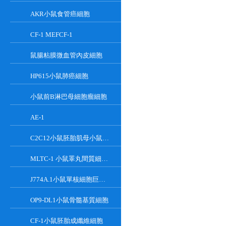
AKR小鼠食管癌細胞
CF-1 MEFCF-1
鼠腸粘膜微血管內皮細胞
HP615小鼠肺癌細胞
小鼠前B淋巴母細胞瘤細胞
AE-1
C2C12小鼠胚胎肌母小鼠胚胎肌母細胞
MLTC-1 小鼠睪丸間質細胞瘤細胞系
J774A.1小鼠單核細胞巨噬細胞
OP9-DL1小鼠骨髓基質細胞
CF-1小鼠胚胎成纖維細胞