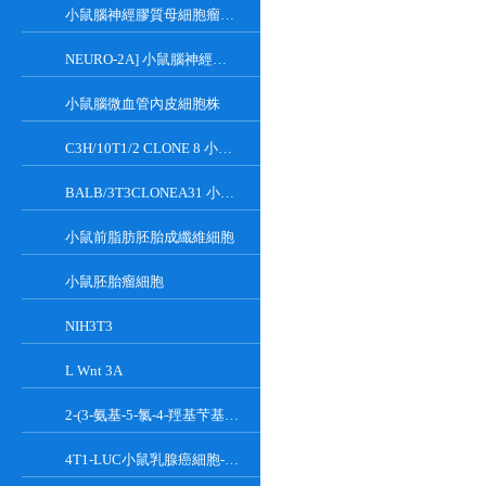
小鼠腦神經膠質母細胞瘤瘤株
NEURO-2A] 小鼠腦神經瘤細胞
小鼠腦微血管內皮細胞株
C3H/10T1/2 CLONE 8 小鼠胚胎成纖維細胞系
BALB/3T3CLONEA31 小鼠胚胎成纖維細胞
小鼠前脂肪胚胎成纖維細胞
小鼠胚胎瘤細胞
NIH3T3
L Wnt 3A
2-(3-氨基-5-氯-4-羥基芐基)-1H-異吲哚-1,3(2H)-二酮
4T1-LUC小鼠乳腺癌細胞-熒光素酶標記