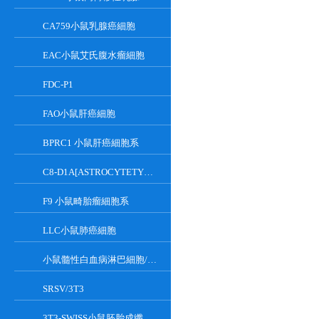
CA759小鼠乳腺癌細胞
EAC小鼠艾氏腹水瘤細胞
FDC-P1
FAO小鼠肝癌細胞
BPRC1 小鼠肝癌細胞系
C8-D1A[ASTROCYTETYPEICLONE]小鼠小腦細胞
F9 小鼠畸胎瘤細胞系
LLC小鼠肺癌細胞
小鼠髓性白血病淋巴細胞/小鼠白血病G-CSF依賴性細胞
SRSV/3T3
3T3-SWISS小鼠胚胎成纖維細胞