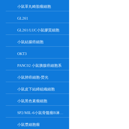
小鼠睪丸畸胎瘤細胞
GL261
GL261/LUC小鼠膠質細胞
小鼠結腸癌細胞
OKT3
PANC02 小鼠胰腺癌細胞系
小鼠肺癌細胞-熒光
小鼠皮下結締組織細胞
小鼠黑色素瘤細胞
SP2/MIL-6小鼠骨髓瘤B淋巴懸浮細胞系
小鼠漿細胞瘤