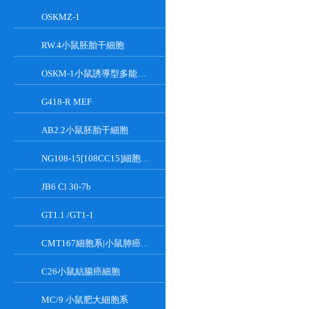
OSKMZ-1
RW.4小鼠胚胎干細胞
OSKM-1小鼠誘導型多能干細胞
G418-R MEF
AB2.2小鼠胚胎干細胞
NG108-15[108CC15]細胞系|小鼠神經母瘤與大鼠膠質瘤之融合細胞
JB6 Cl 30-7b
GT1.1 /GT1-1
CMT167細胞系|小鼠肺癌細胞
C26小鼠結腸癌細胞
MC/9 小鼠肥大細胞系