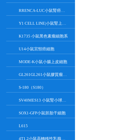
RRENCA-LUC小鼠腎癌細胞LUC轉染株
Y1 CELL LINE|小鼠腎上腺皮質瘤細胞
K1735 小鼠黑色素瘤細胞系
U14小鼠宮頸癌細胞
MODE-K小鼠小腸上皮細胞
GL261GL261小鼠膠質瘤細胞
S-180（S180）
SV40MES13 小鼠腎小球系膜細胞
SOX1-GFP小鼠胚胎干細胞
L615
4T1.2小鼠高轉移性乳腺癌細胞