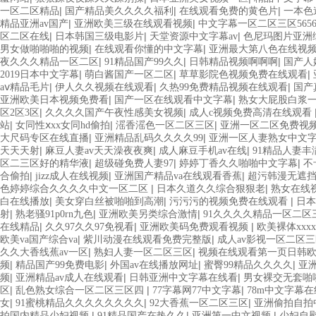
|
|
|
一区二区精品
国产精品美久久久久福利
在线观看免费的黄色片
一本色
|
|
精品亚洲av国产
亚洲欧美三级在线观看视频
中文字幕一区二区三区565
|
|
|
区二区在线
日本韩国三级电影片
天堂资源中文字幕av
色尼玛图片亚洲
|
|
男女做啪啪啪的视频
在线观看你懂的中文字幕
亚洲最大第八色在线视
|
|
|
夜久久久精品一区二区
91精品国产99久久
日韩精品视频啊啊啊
国产人
|
|
|
2019日本中文字幕
萌白酱国产一区二区
草草影院色视频免费在线观看
|
|
|
aⅴ精品毛片
伊人久久视频在线观看
久热99免费精品视频在线观看
国产
|
|
亚洲欧美日本视频免费看
国产一区在线观看中文字幕
熟女大屁股白浆
|
|
区2区3区
久久久久国产午夜性感美女视频
成人c视频免费高清在线观看
|
|
|
站
女同性ⅹxx女同hd偷拍
滛香滛色一区二区三区
亚洲一区二区免费视
|
|
大尺码专区在线直播
亚洲精品乱码久久久久99
亚洲一区人妻熟女中文
|
|
|
天天天射
麻豆人妻av天天澡夜夜爽
成人麻豆手机av在线
91精品人妻丰
|
|
|
区二三区好的精华液
超级碰免费人妻97
婷婷丁香久久啪啪中文字幕
不
|
|
|
合偷拍
jizz成人在线视频
亚洲国产精品va在线观看香蕉
超污韩漫无遮挡
|
|
色婷婷综合久久久久中文一区二区
日本久道久久综合狠狠老
熟女在线
|
|
|
白在线播放
美女穿白丝被啪啪到高潮
污污污的视频免费在线观看
日本
|
|
|
射
熟老骚91p0rn九色
亚洲欧美另类综合激情
91久久久久精品一区二区
|
|
|
在线精品
久久97久久97免视看
亚洲欧美码免费观看视频
欧美裸体xxx
|
|
欧美va国产综合va
紫川动漫在线观看免费完整版
成人av影视一区二区
|
|
久久大香线蕉av一区
熟妇人妻一区二区三区
视频在线观看第一页日韩
|
|
|
|
频
精品国产99免费电影
外国av在线播放网址
蜜臀99精品久久久久
亚
|
|
|
频
亚洲精品av成人在线观看
日韩亚洲中文字幕在线看
男女裸交无套啪
|
|
|
区
乱色熟女综合一区二区三区四
77字幕网77中文字幕
78m中文字幕
|
|
|
女
91蜜桃精品久久久久久久久久
92大香蕉一区二区三区
亚洲偷拍自拍
|
|
|
拍国内精品少妇视频
91精品国产在热久久
亚洲第一中文视频
少妇自