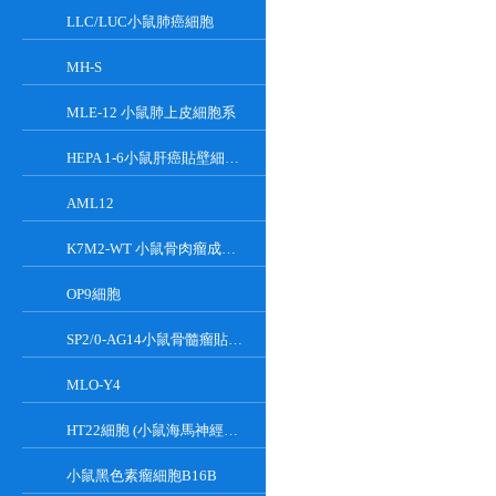
LLC/LUC小鼠肺癌細胞
MH-S
MLE-12 小鼠肺上皮細胞系
HEPA 1-6小鼠肝癌貼壁細胞系
AML12
K7M2-WT 小鼠骨肉瘤成骨細胞系
OP9細胞
SP2/0-AG14小鼠骨髓瘤貼壁細胞系
MLO-Y4
HT22細胞 (小鼠海馬神經元細胞) (STR鑒定正確)
小鼠黑色素瘤細胞B16B