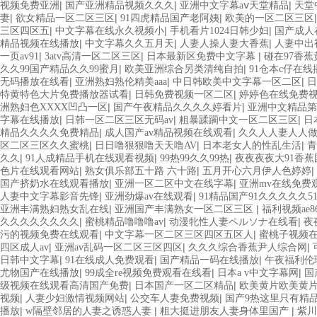
|
|
|
视频免费亚洲
国产亚洲精品视频久久久
亚洲中文字幕aⅴ天堂精品
天堂
|
|
|
妻
欲女精品一区二区三区
91四虎精品国产老阿姨
欧美的一区二区三区
|
|
|
三区四区五
中文字幕在线永久视频小
手机看片1024日韩少妇
国产成人
|
|
|
精品视频在线播放
中文字幕久久五月天
人妻人操人妻大香蕉
人妻中出
|
|
|
一页av91
3atv高清一区二区三区
日本最新区免费中文字幕
碰在97香蕉
|
|
久久99国产精品久久99蜜月
欧美亚洲综合另类清纯自拍
91仓本c仔在线
|
|
|
无码播放在线看
亚洲熟妇熟伦精美aaa
中日韩欧美中文字幕一区二区
日
|
|
特黄特色大片免费播放器试看
日韩免费视频一区二区
婷婷色在线免费
|
|
洲熟妇色XXXX凹凸一区
国产午夜精品久久久久婷看片
亚洲中文精品第
|
|
|
字幕在线播放
日韩一区二区三区无码av
粗暴蹂躏中文一区二区三区
日
|
|
精品久久久久免费精品
成人国产av精品视频在线观看
久久人人妻人人
|
|
|
区二区三区久久蜜桃
日日噜狠狠噜天天噜AV
日本老女人的性乱生活
青
|
|
|
久久
91人成精品手机在线观看视频
99热99久久99热
夜夜夜夜大91香蕉
|
|
|
色片在线观看网站
熟女俱乐部五十路 六十路
五月开心六月伊人色婷婷
|
|
国产挤奶水在线观看播放
亚洲一区二区中文在线字幕
亚洲mv在线免费
|
|
人妻中文字幕影音先锋
亚洲劲爆av在线观看
91精品国产91久久久久久5
|
|
亚洲丰满熟妇熟女乱在线
亚洲国产丰满熟女一区二区三区
福利视频ae8
|
|
|
久久久久久久久久
蜜桃精品噜噜噜av
动漫牝性人妻ペルソナ在线看
夜
|
|
污的视频免费在线观看
中文字幕一区二区三区四区五区人
蜜桃子视频
|
|
|
四区成人av
亚洲av乱码一区二区三区四区
久久久综合香蕉尹人综合网
|
|
|
日韩中文字幕
91在线成人免费观看
国产精品一码在线播放
午夜福利伦
|
|
|
尤物国产在线播放
99成全re视频免费观看在线看
日本a v中文字幕网
国
|
|
级视频在线观看高清国产免费
日本国产一区二区精品
欧美黄片欧美黄
|
|
|
视频
人妻少妇激情视频网站
公交车人妻免费视频
国产9热这里只有精
|
|
|
播放
w隔壁邻居的人妻之诱惑人妻
粗大挺进朋友人妻身体里国产
紫川