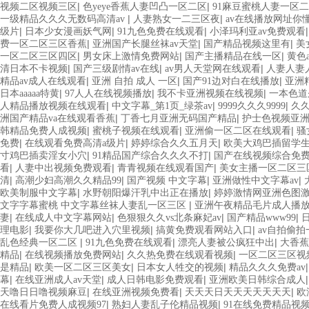
|
|
视频二区视频三区
色yeye香蕉人妻凹凸一区二区
91麻豆蜜桃人妻一区
|
|
一级精品久久久无数码高清av
人妻熟女一二三区夜
av在线播放网址你
|
|
|
级片
日本少女漫画妖气网
91九色免费在线观看
小泽玛利亚av免费观看
|
|
|
费一区二区三区香蕉
亚洲国产长腿丝袜av天堂
国产精品视频这里有
美
|
|
|
一区二区三区四区
男女床上激情免费网站
国产主播精品在线一区
黄色
|
|
|
清日本不卡视频
国产三级剧情av在线
av男人天堂网在线观看
人妻人妻
|
|
|
精品av成人在线观看
亚洲 自拍 成人 一区
国产91边对白在线播放
亚洲精
|
|
|
日本aaaaa特黄
97人人在线视频播放
我不卡亚洲视频在线视频
一本色道
|
|
|
人精品播放视频在线观看
中文字幕_第1页_绿茶av
9999久久久9999
久久
|
|
洲国产精品va在线观看香蕉
丁香七月亚洲无码国产精品
护士色视频亚
|
|
|
韩精品免费人成视频
蜜桃子视频在线观看
亚洲偷一区二区在线观看
骚
|
|
|
免费
在线观看免费高清a级片
婷婷综合久久五月天
欧美大鸡巴插留学
|
|
寸鸡巴插卖淫女小穴
91精品国产综合久久久不打
国产在线视频综合免
|
|
|
看
人妻中出视频免费观看
青青视频在线观看国产
美女主播一区二区三
|
|
|
|
清
高潮少妇高潮久久精品99
国产视频 中文字幕
亚洲做性中文字幕av
|
|
欧美制服中文字幕
水野朝阳爆汗乳中出正在播放
婷婷激情网亚洲色图
|
文字字幕蜜桃 中文字幕丝袜人妻乱一区三区
亚洲午夜精品毛片成人播
|
|
|
|
妻
在线成人中文字幕网站
色狠狠久久vs北条麻妃av
国产精品www99
|
|
|
理电影
我要你大几吧进入穴里视频
搞黄免费观看网站入口
av自拍偷
|
|
|
乱色经典一区二区
91九色免费在线观看
漂亮人妻被公疯狂中出
大香蕉
|
|
|
精品
在线视频播放免费网站
久久热免费在线观看视频
一区二区三区视
|
|
|
是精品
欧美一区二区三区美女
日本女人牲交的视频
精品久久久免费av
|
|
|
幕
在线亚洲成人av天堂
成人日韩电影免费观看
亚洲欧美日韩综合成人
|
|
|
天噜日日噜视频麻豆
在线亚洲视频免费看
天天天日天天天天天天天
欧
|
|
在线看片免费人成视频97
熟妇人妻乱子伦精品视频
91在线免费精品视