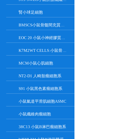
腎小球足細胞
BMSCS小鼠骨髓間充質干細胞
EOC 20 小鼠小神經膠質細胞系
K7M2WT CELLS:小鼠骨肉瘤成骨細胞系
MCM小鼠心肌細胞
NT2-D1 人畸胎瘤細胞系
S91 小鼠黑色素瘤細胞系
小鼠氣道平滑肌細胞ASMC
小鼠纖維肉瘤細胞
38C13 小鼠B淋巴瘤細胞系