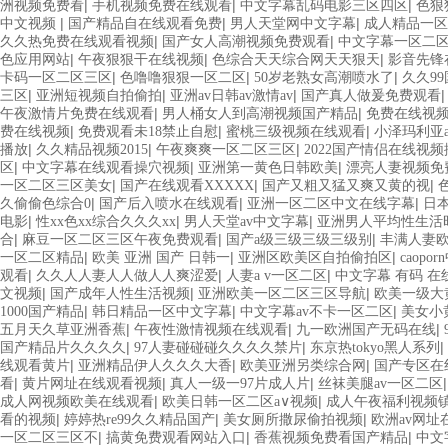
|
|
|
洲视频免费看
手机视频免费在线观看
中文字幕乱码电影三区四区
色狠
|
|
|
中文视频
国产精品自在线观看免费
男人天堂网中文字幕
成人精品一区
|
|
久久热免费在线观看视频
国产女人高潮视频免费观看
中文字幕一区二
|
|
|
色应用网站
午夜狠狠干在线视频
色综合天天综合网天天狠天
影音先锋
|
|
|
卡码一区二区三区
色噜噜狠狠一区二区
50岁老熟女高潮喷水了
久久9
|
|
|
三区
亚洲短视频自拍偷拍
亚洲av日韩av激情av
国产真人做爰免费观看
|
|
午夜激情片免费在线观看
男人桶女人到高潮视频国产精品
免费在线视
|
|
|
费在线视频
免费观看未18禁止自慰
蜜桃三级视频在线观看
小泽玛利亚
|
|
|
播放
久久精品视频2015
午夜爽爽一区二区三区
2022国产情侣在线视频
|
|
|
区
中文字幕在线观看操穴视频
亚洲第一黄色日韩欧美
漂亮人妻视频免
|
|
|
一区二区三区美女
国产在线观看XXXXX
国产又粗又猛又爽又黄的视
|
|
|
久偷偷色综合0
国产后入喷水在线观看
亚洲一区二区中文在线字幕
日
|
|
|
电影
性xx色xx综合久久久xx
男人天堂av中文字幕
亚洲男人平均性生活
|
|
|
合
麻豆一区二区三区午夜免费观看
国产a级三级三级三级别
丰满人妻
|
|
|
一区二区精品
欧美 亚洲 国产 日韩一
亚洲区欧美区自拍偷拍区
caop
|
|
|
观看
久久人人妻人人做人人爽涩爱
人妻a v一区二区
中文字幕 有码 在
|
|
|
文视频
国产成年人性生活视频
亚洲欧美一区二区三区导航
欧美一级大
|
|
|
1000国产精品
韩日精品一区中文字幕
中文字幕av不卡一区二区
美女小
|
|
|
五月天久草亚洲香蕉
午夜性激情视频在线观看
九一欧洲国产无码在线
|
|
|
国产精品片久久久久
97人妻碰碰碰久久久久禁片
东京热tokyo黑人系列
|
|
|
线观看黄片
亚洲精品伊人久久久大香
欧美亚洲另类综合网
国产专区在
|
|
|
看
黄片网址在线观看视频
真人一级一97片成人片
丝袜美腿av一区二区
|
|
成人网视频欧美在线观看
欧美日韩一区二区a∨视频
成人午夜福利视频
|
|
|
看的视频
婷婷热re99久久精品国产
美女厕所撒尿偷拍视频
欧洲av网址
|
|
|
一区二区三区不
搞黄免费观看网站入口
香蕉视频免费看国产精品
中文