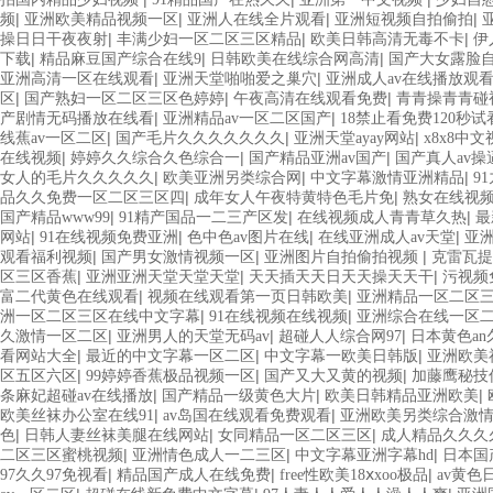
|
|
|
|
频
亚洲欧美精品视频一区
亚洲人在线全片观看
亚洲短视频自拍偷拍
|
|
|
操日日干夜夜射
丰满少妇一区二区三区精品
欧美日韩高清无毒不卡
伊
|
|
|
下载
精品麻豆国产综合在线9
日韩欧美在线综合网高清
国产大女露脸
|
|
亚洲高清一区在线观看
亚洲天堂啪啪爱之巢穴
亚洲成人av在线播放观
|
|
|
区
国产熟妇一区二区三区色婷婷
午夜高清在线观看免费
青青操青青碰
|
|
产剧情无码播放在线看
亚洲精品av一区二区国产
18禁止看免费120秒试
|
|
|
线蕉av一区二区
国产毛片久久久久久久久
亚洲天堂ayay网站
x8x8中
|
|
|
在线视频
婷婷久久综合久色综合一
国产精品亚洲av国产
国产真人av
|
|
|
女人的毛片久久久久久
欧美亚洲另类综合网
中文字幕激情亚洲精品
9
|
|
品久久免费一区二区三区四
成年女人午夜特黄特色毛片免
熟女在线视
|
|
|
国产精品www99
91精产国品一二三产区发
在线视频成人青青草久热
最
|
|
|
|
网站
91在线视频免费亚洲
色中色av图片在线
在线亚洲成人av天堂
亚
|
|
|
观看福利视频
国产男女激情视频一区
亚洲图片自拍偷拍视频
克雷瓦提
|
|
|
区三区香蕉
亚洲亚洲天堂天堂天堂
天天插天天日天天操天天干
污视频
|
|
富二代黄色在线观看
视频在线观看第一页日韩欧美
亚洲精品一区二区三
|
|
洲一区二区三区在线中文字幕
91在线视频在线视频
亚洲综合在线一区
|
|
|
久激情一区二区
亚洲男人的天堂无码av
超碰人人综合网97
日本黄色an
|
|
|
看网站大全
最近的中文字幕一区二区
中文字幕一欧美日韩版
亚洲欧美
|
|
|
区五区六区
99婷婷香蕉极品视频一区
国产又大又黄的视频
加藤鹰秘技
|
|
|
条麻妃超碰av在线播放
国产精品一级黄色大片
欧美日韩精品亚洲欧美
|
|
欧美丝袜办公室在线91
av岛国在线观看免费观看
亚洲欧美另类综合激
|
|
|
色
日韩人妻丝袜美腿在线网站
女同精品一区二区三区
成人精品久久久
|
|
|
二区三区蜜桃视频
亚洲情色成人一二三区
中文字幕亚洲字幕hd
日本国
|
|
|
97久久97免视看
精品国产成人在线免费
free性欧美18ⅹxoo极品
av黄色