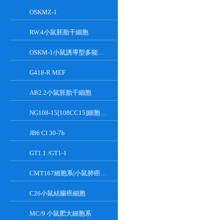
OSKMZ-1
RW.4小鼠胚胎干細胞
OSKM-1小鼠誘導型多能干細胞
G418-R MEF
AB2.2小鼠胚胎干細胞
NG108-15[108CC15]細胞系|小鼠神經母瘤與大鼠膠質瘤之融合細胞
JB6 Cl 30-7b
GT1.1 /GT1-1
CMT167細胞系|小鼠肺癌細胞
C26小鼠結腸癌細胞
MC/9 小鼠肥大細胞系