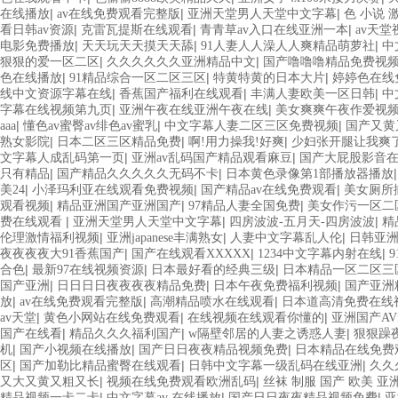
|
|
|
在线播放
av在线免费观看完整版
亚洲天堂男人天堂中文字幕
色 小说 
|
|
|
看日韩av资源
克雷瓦提斯在线观看
青青草av入口在线亚洲一本
av天
|
|
|
电影免费播放
天天玩天天摸天天舔
91人妻人人澡人人爽精品萌萝社
中
|
|
狠狠的爱一区二区
久久久久久久亚洲精品中文
国产噜噜噜精品免费视
|
|
|
色在线播放
91精品综合一区二区三区
特黄特黄的日本大片
婷婷色在线
|
|
|
线中文资源字幕在线
香蕉国产福利在线观看
丰满人妻欧美一区日韩
中
|
|
字幕在线视频第九页
亚洲午夜在线亚洲午夜在线
美女爽爽午夜作爱视频1
|
|
|
aaa
懂色av蜜臀av绯色av蜜乳
中文字幕人妻二区三区免费视频
国产又黄
|
|
|
熟女影院
日本二区三区精品免费
啊!用力操我!好爽
少妇张开腿让我爽
|
|
文字幕人成乱码第一页
亚洲av乱码国产精品观看麻豆
国产大屁股影音
|
|
只有精品
国产精品久久久久久无码不卡
日本黄色录像第1部播放器播放
|
|
|
美24
小泽玛利亚在线观看免费视频
国产精品av在线免费观看
美女厕所
|
|
|
观看视频
精品亚洲国产亚洲国产
97精品人妻全国免费
美女作污一区二
|
|
|
费在线观看
亚洲天堂男人天堂中文字幕
四房波波-五月天-四房波波
精
|
|
|
伦理激情福利视频
亚洲japanese丰满熟女
人妻中文字幕乱人伦
日韩亚
|
|
|
夜夜夜夜大91香蕉国产
国产在线观看XXXXX
1234中文字幕内射在线
|
|
|
合色
最新97在线视频资源
日本最好看的经典三级
日本精品一区二区三
|
|
|
国产亚洲
日日日日夜夜夜夜精品免费
日本午夜免费福利视频
国产亚洲
|
|
|
放
av在线免费观看完整版
高潮精品喷水在线观看
日本道高清免费在线
|
|
|
av天堂
黄色小网站在线免费观看
在线视频在线观看你懂的
亚洲国产A
|
|
|
国产在线看
精品久久久福利国产
w隔壁邻居的人妻之诱惑人妻
狠狠躁
|
|
|
机
国产小视频在线播放
国产日日夜夜精品视频免费
日本精品在线免费
|
|
|
区
国产加勒比精品蜜臀在线观看
日韩中文字幕一级乱码在线亚洲
久久
|
|
又大又黄又粗又长
视频在线免费观看欧洲乱码
丝袜 制服 国产 欧美 亚
|
|
|
精品视频一卡二卡
中文字幕av 在线播放
国产日日夜夜精品视频免费
亚