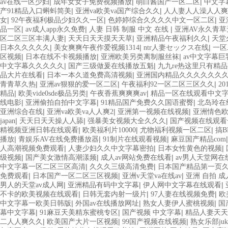
|
|
|
av在线一区少妇
成年女女子免费视频播放
萌白酱国产一区二区
中文字
|
|
产91精品入口蝌蚪简美
亚洲va欧美va国产综合久久
人人妻人人澡人人爽
|
|
|
女
92午夜福利极品少妇久久一区
色婷婷综合久久久久中文一区二区
亚
|
|
|
品一区
av成人app永久免费
人妻 日韩 制服 中文 在线
亚洲AV永久青
|
|
|
区二区三区丰满人妻
天天日天天摸天天草
亚洲精品午夜福利久久
天堂
|
|
|
日本久久久久久
美女爽爽午夜作爱视频1314
ntr人妻セックス在线
一区
|
|
|
区视频
日本在线不卡视频播放
亚洲欧美另类离制服丝袜
av中文字幕巨
|
|
中文字幕久久久久久
国产三级做爰在线播放五魁
九九re热这里只有精
|
|
品大片在线看
日本一本久道免费高清视频
亚洲国内精品久久久久久久
|
|
|
青青草久热
亚洲av狠狠的爱一区二区
午夜福利92一区二区三区久久
2
|
|
|
精品
欧美vide0sde极品另类
午夜香蕉爽爽爽av
精品一区在线观看中文
|
|
|
线电影
亚洲偷拍自拍中文字幕
91精品国产免费久久国语蜜臀
北岛玲在
|
|
|
亚洲综合在线
亚洲va欧美va人人爽2
亚洲第一视频在线视频
亚洲情色
|
|
|
japan
天天日天天操人人舔
强暴美女视频大全久久久
国产视频在线观看
|
|
|
精视频亚洲日韩在线观看
欧美福利片10000
尤物福利视频一区二区
搞
|
|
|
播放
青娱乐AV在线免费播放器
91制片在线观看视频
麻豆国产精品com
|
|
|
人高潮视频免费观看
人妻少妇久久中文字幕密拍
日本女性黄色的视频
|
|
|
级视频
国产美女激情高潮漾频
成人av网站免费在线看
av男人天堂网在
|
|
中文字幕一区二区三区高清
久久久三级高清免费
日本国产精品第一页
|
|
|
免费观看
日本国产一区二区三区视频
亚洲v天堂va在线av
亚洲 自拍 成
|
|
|
男人的天堂av成人网
亚洲精品有码中文字幕
伊人网中文字幕在线观看
|
|
|
不卡的欧美视频在线观看
日韩无套内射一级片
97人妻在线视频免费
欧
|
|
|
中文字幕一欧美日韩版
外国av在线播放网址
熟女人妻伊人蜜桃视频
国
|
|
|
幕中文字幕
91麻豆天美精东蜜桃专区
国产视频 中文字幕
精品人妻天天
|
|
|
二人人爽久久
欧美国产大片一区视频
99国产视频在线视频
熟女乐部juku