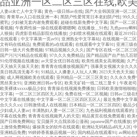
品亚洲一区二区三区在线,欧
|
|
人妻ol未亡人中文字幕
黄色一级日韩av在线
国产大全韩国亚洲一区二区
|
|
|
鞋
青青草av入口在线亚洲一本
黑阴户性爱茸茸日本老妇阴户性
99久
|
|
|
蜜乳
少妇被无套内谢免费观看
超碰在线新免费中文字幕
国产一区二区
|
|
|
看视频
午夜两性操一操在线观看嗯嗯啊
在线播放__91色
九色porny蝌
|
|
|
人狠操
四虎影音精品影院在线播放
少妇喷水视频在线观看
最近2019
|
|
|
在线观看
中文字幕第一页av91
亚洲熟女中文字幕站
在线视频一区二区
|
|
|
文有码在线精品
免费观看的a在线观看
在线观看中文字幕91
亚洲三级
|
|
日韩一级大片免费视频
97精品视频久久久久
国产专区在线一区二区三
|
|
国产污污污精品在线观看
97久久久免费精品
国产精品国产自产拍几百
|
|
|
91伦理视频在线播放
av天堂女优日韩在线
欧美性感美女高潮视频
久产
|
|
天天抽天天操天天射
青青青在线播放视频国产
强暴美女视频大全久久
|
|
|
美日韩高清无毒不卡
91精品人人搡妻人人玩人人爽
2023天天色天天操
|
|
|
频
成人网视频欧美在线观看
亚州精品一区二区三区美女
久久永久免费
|
|
|
黑丝美女91
亚洲欧洲日韩av专区
欧美无矿砖一线二线三显卡
午夜老
|
|
欧美裸体xxxxx极品少妇
青青操在线视频免费播放
日韩欧美激情啪啪啪
|
|
|
文字幕
一区二区三区四区无人区
免费在线一区二区视频
日韩av三级
|
|
中文字幕在线播放
中文字幕一区二区三区四区五区人
最近免费中文字
|
|
|
合久久久xx
日韩激情成人在线视频
日本精品一区二区三区四区
极品少
|
|
|
少妇成人人妻av
丰满熟妇人妻一区二区三区
九色福利视频在线观看的
|
|
|
字幕在线免费
青青青在线视频男人的天堂
精品黄页在线免费观看
欧美色
|
|
|
国产日韩免费网站
宝贝腿开大点我添添公漫画
japanese国产在线播放
|
|
|
上激情免费网站
爆操美女的软件在线观看
欧洲站无码精品a码无人区
|
|
|
亚洲精品免费
99婷婷香蕉极品视频一区
国内精品在线观看91
av网站