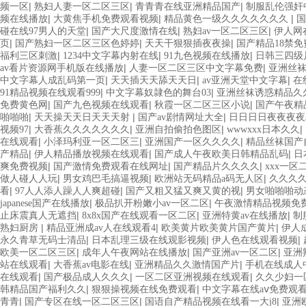
|
|
|
频一区
熟妇人妻一区二区三区
青青青在线亚洲精品国产
制服乱伦强奸
|
|
|
频在线播放
大黄焦手机免费观看视频
精品黄色一级久久久久久久久
国
|
|
|
碰在线97男人的天堂
国产大尺度激情在线
熟妇av一区二区三区
伊人网
|
|
|
页
国产熟妇一区二区三区色婷婷
天天干狠狠插夜夜操
国产精品18禁
|
|
|
福利三区刺激
1234中文字幕内射在线
91九色视频在线播放
日韩三四级
|
|
av看片资源网手机版在线播放
人妻一区二区三区中文字幕免费
亚洲丝
|
|
|
中文字幕人成乱码第一页
天天插天天舔天天日
av亚洲天堂中文字幕
在
|
|
91精品视频在线观看999
中文字幕奴隷色的舞台03
亚洲丝袜诱惑精品久
|
|
|
免费黄色网
国产九色视频在线观看
秋霞一区二区三区小说
国产午夜精品
|
|
|
啪啪啪
天天操天天日天天天射
国产av剧情网址大全
日日日日夜夜夜夜
|
|
|
|
视频97
大香蕉久久久久久久久
亚洲自拍偷拍色图区
wwwxxx日本久久
|
|
|
在线观看
小泽玛利亚一区二区三
亚洲国产一区久久久久
精品丝袜国产
|
|
|
产精品
伊人精品播放视频在线观看
国产成人午夜欧美日韩精品乱码
日
|
|
|
爽免费视频
国产激情免费观看在线网址
国产精品片久久久久
xxx一
|
|
|
做人碰人人玩
男女鸡巴毛搞逼视频
欧洲站无码精品a码无人区
久久久
|
|
|
看
97人人添人躁人人爽超碰
国产又粗又猛又爽又黄的视
男女啪啪啪动
|
|
japanese国产在线播放
极品扒开粉嫩小av一区二区
午夜激情精品视频免
|
|
|
止床震真人无遮挡
8x8x国产在线观看一区二区
亚洲特黄av在线播放
制
|
|
|
熟妇厨房
精品亚洲成av人在线观看4
欧美黄片欧美黄片国产黄片
伊人
|
|
|
永久青草无码士清品
日本乱理三级在线观影视频
伊人色在线观看视频
|
|
|
欧美一区二区三区
成年人午夜网站在线播放
国产亚洲av一区二区
亚洲
|
|
|
站在线观看
大香蕉av电影在线
亚洲精品久久激情国产片
手机在线成人
|
|
|
在线观看
国产极品成人久久久
一区二区亚洲视频在线观看
久久少妇一
|
|
韩精品国产福利久久
狠狠操视频在线免费观看
中文字幕在线aⅴ免费观
|
|
|
青青
国产专区在线一区二区三区
国语自产精品视频在线看一大j8
亚洲