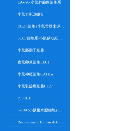
LA-795 小鼠肺腺癌細胞系
小鼠T淋巴細胞
DC2.4細胞 (小鼠骨髓來源樹突狀細胞)
SCC7細胞系|小鼠鱗狀細胞癌細胞
小鼠胚胎干細胞
倉鼠卵巢細胞LEC1
小鼠神經細胞CATH.a
小鼠乳腺癌細胞C127
P388D1
S-180 (小鼠腹水瘤細胞) (種屬鑒定正確)
Recombinant Human Active Focal Adhesion Kinase