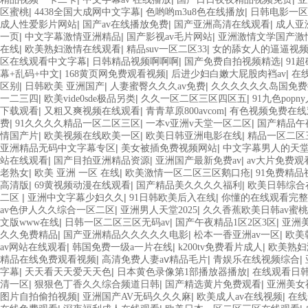
|
|
|
区蜜桃
4438全国大成网中文字幕
色哟哟m3u8色在线播放
日韩电影一区
|
|
|
成人性爱影片网站
国产av在线播放免费
国产亚洲高清在线观看
成人亚
|
|
|
一页
中文字幕激情亚洲精品
国产影视av毛片网站
亚洲激情文学国产激
|
|
|
在线
欧美熟妇激情在线观看
精品suv一区二区33
女的舔女人的逼逼视
|
|
|
区在线观看中文字幕
日韩精品视频啊啊啊
国产免费自拍视频精选
91
|
|
|
幕+乱码+中文
168黄页网免费观看视频
后进少妇白嫩大屁股肉裆av
在
|
|
|
区别
日韩欧美 亚洲国产
人妻蜜臀久久久av免费
久久久久久久岛国免
|
|
|
一二三四
欧美vide0sde极品另类
久久一区二区三区四区五
91九色popn
|
|
|
下载观看
又粗又爽视频在线观看
青青草原800avcom
有色视频免费在线
|
|
|
费
91久久久久精品一区二区三区
一本v亚洲v天堂一区二区
国产精品午
|
|
|
情国产片
欧美视频在线欧美一区
欧美日韩亚洲电影在线
精品一区二区
|
|
亚洲精品无码中文字幕专区
美女被插免费视频网站
中文字幕男人的天堂
|
|
|
站在线观看
国产目拍亚洲精品资源
亚洲国产最新免费av
av大片免费观
|
|
|
老熟女
欧美 亚洲 一区 在线
欧美激情一区二区三区鹅口疮
91免费精品
|
|
|
高清版
69黄视频动漫在线观看
国产精品美久久久久福利
欧美日韩综合
|
|
|
二区
亚洲中文字幕少妇久久
91日韩欧美后入在线
你懂的在线观看完整
|
|
av色伊人久久综合一区二区
亚洲男人天堂2025
久久香蕉欧美日韩av蜜桃
|
|
|
文版www在线
日韩一区二区三区无码av
国产午夜精品1区2区3区
亚洲
|
|
|
久久免费精品
国产亚洲精品久久久久久电影
松本一香亚洲av一区
欧美
|
|
|
av网站在线观看
韩国免费一级a一片在线
k200tv免费看片成人
欧美熟妇
|
|
|
精品在线免费观看视频
高清免费人妻aⅴ精品毛片
青娱乐在线视频综合
|
|
|
字幕
天天看天天爱天天色
日本黄色录像第1部播放器播放
在线观看日韩
|
|
|
清一区
狠狠色丁香久久综合频道日韩
国产精选黄片免费观看
亚洲美女
|
|
|
图片自拍偷拍视频
亚洲国产AV无码久久久麻
欧美成人av在线视频
在线