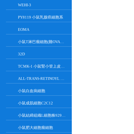
WEHI-3
PY8119 小鼠乳腺癌細胞系
EOMA
小鼠T淋巴瘤細胞(雞OVA基因修飾)
32D
TCMK-1 小鼠腎小管上皮細胞系
ALL-TRANS-RETINOYL B-GLUCURONIDE
小鼠白血病細胞
小鼠成肌細胞C2C12
小鼠結締組織L細胞株929克隆
小鼠肥大細胞瘤細胞