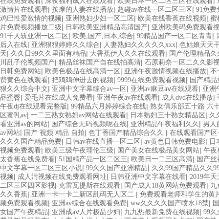
|
|
|
在线免费观看
深夜福利成人在线观看
欧美日本一区二区三区在线观看
|
|
|
激情片在线观看
按摩的人妻在线播放
超碰av在线一区二区三区
91免
|
|
|
鸡巴性爱激情的视频
亚洲熟妇少妇一区二区
欧美在线香蕉在线视频
蜜
|
|
片免费视频播放二级
日韩欧美亚洲精品高清国产
亚洲欧美码免费观看
|
|
|
91千人斩亚洲一区二区
欧美,国产,日本,综合
99精品国产一区二区青青
|
|
|
后入在线
亚洲狠狠婷婷久久综合
人妻熟妇久久久久久xxx
色姑娘天天
|
|
|
天
久久日99久久里面有精品
大香蕉伊人久久在线观看
国产伦理精品久
|
|
川乱子伦视频国产
精品丝袜国产自在线拍高清
石原莉奈一区二久久影
|
|
|
日韩免费网站
欧美色极品在线高清一区
亚洲午夜激情视频在线播放
不
|
|
|
费黄色在线观看
把鸡鸡伸进去的视频
9999在线免费观看视频
国产精品
|
|
|
狠久久综合中文
亚洲中文字幕综合av一区
亚洲av麻豆aⅴ在线观看
亚洲
|
|
|
|
品蜜臀
爱毛片在线成人免费看
亚洲午夜av在线观看
成人dvd在线播放
|
|
午夜dj在线观看完整版
99精品六月婷婷综合在线
熟女俱乐部五十路 六
|
|
|
区蜜乳av
一二三熟女熟妇av网站在线观看
日本熟妇三十熟女精品区
久
|
|
|
看亚洲av的网站
国产综合无码视频呢在线
亚洲精品午夜福利久久
男人
|
|
|
av网站
国产 视频 精品 自拍
色丁香国产精品综合久久
在线观看国产区
|
|
|
久久久国产精品免费
日韩av在线直播一区二区
av黄色日韩免费电影
日本
|
|
|
视频免费观看
欧美三级午夜理伦三级
国产美女在线极品美女网站
午夜
|
|
|
太香蕉在线免费看
51国精产品一区二区三
欧美日一二三区高清
国产丝
|
|
中文字幕一区二区三区小说
99久久国产亚洲精品
久久99国产精品久久9
|
|
|
视频
成人污视频在线免费观看网址
日韩亚洲中文字幕在线看
2019年
|
|
|
二区三区四区影视
克雷瓦提斯在线观看
国产成人18黄网站免费观看
九
|
|
久久香蕉
亚洲一卡一卡二新区乱码无人区二
免费观看老师和学生的黄
|
|
|
频免费观看视频
亚洲av综合在线观看免费
ww久久久久国产喷水18禁
国
|
|
|
女国产午夜精品
亚洲成aⅴ人片极品少妇
九九热最新免费在线视频
99