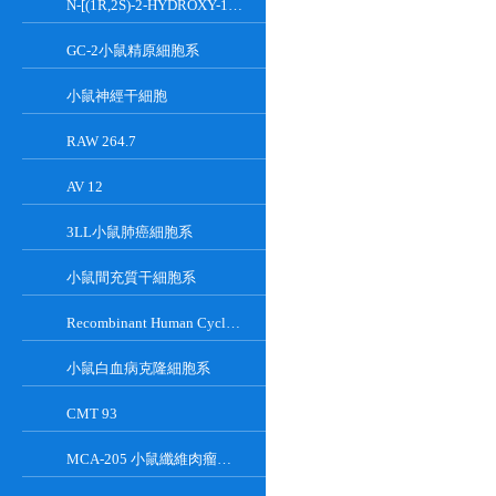
N-[(1R,2S)-2-HYDROXY-1-HYDROXYMETHYL-2-(2-TRIDECYL-1-CYCLOPROPENYL)ETHYL]OCT;GT-11
GC-2小鼠精原細胞系
小鼠神經干細胞
RAW 264.7
AV 12
3LL小鼠肺癌細胞系
小鼠間充質干細胞系
Recombinant Human Cyclin-Dependent Kinase Inhibitor 2A
小鼠白血病克隆細胞系
CMT 93
MCA-205 小鼠纖維肉瘤細胞系