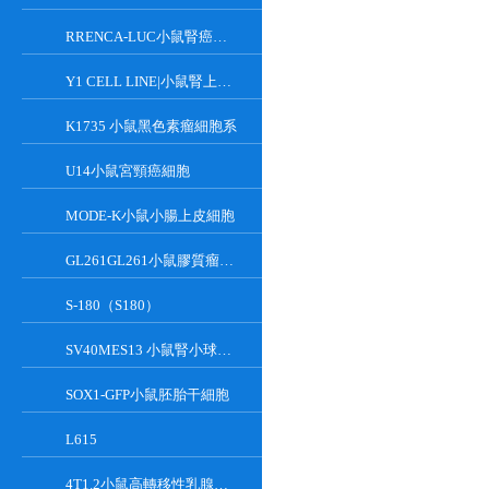
RRENCA-LUC小鼠腎癌細胞LUC轉染株
Y1 CELL LINE|小鼠腎上腺皮質瘤細胞
K1735 小鼠黑色素瘤細胞系
U14小鼠宮頸癌細胞
MODE-K小鼠小腸上皮細胞
GL261GL261小鼠膠質瘤細胞
S-180（S180）
SV40MES13 小鼠腎小球系膜細胞
SOX1-GFP小鼠胚胎干細胞
L615
4T1.2小鼠高轉移性乳腺癌細胞