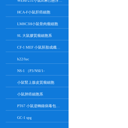
WEHI-231小鼠B淋巴懸浮細胞系
HCA-F小鼠肝癌細胞
LM8C3H小鼠骨肉瘤細胞
9L 大鼠膠質瘤細胞系
CF-1 MEF 小鼠胚胎成纖維細胞系
h22/luc
NS-1 （P3/NSI/1-
小鼠腎上腺皮質瘤細胞
小鼠肺癌細胞系
PT67 小鼠逆轉錄病毒包裝細胞系
GC-1 spg