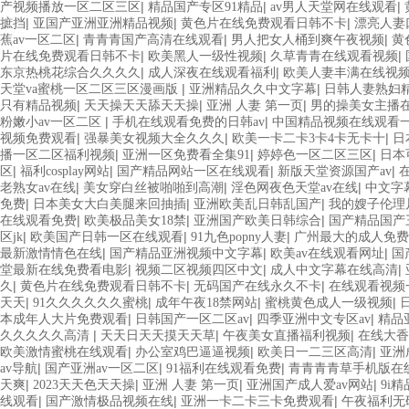
|
|
|
产视频播放一区二区三区
精品国产专区91精品
av男人天堂网在线观看
|
|
|
摭挡
亚国产亚洲亚洲精品视频
黄色片在线免费观看日韩不卡
漂亮人妻
|
|
|
蕉av一区二区
青青青国产高清在线观看
男人把女人桶到爽午夜视频
黄
|
|
|
片在线免费观看日韩不卡
欧美黑人一级性视频
久草青青在线观看视频
|
|
东京热桃花综合久久久久
成人深夜在线观看福利
欧美人妻丰满在线视
|
|
天堂va蜜桃一区二区三区漫画版
亚洲精品久久中文字幕
日韩人妻熟妇精
|
|
|
只有精品视频
天天操天天舔天天操
亚洲 人妻 第一页
男的操美女主播
|
|
粉嫩小av一区二区
手机在线观看免费的日韩av
中国精品视频在线观看
|
|
|
视频免费观看
强暴美女视频大全久久久
欧美一卡二卡3卡4卡无卡十
日
|
|
|
播一区二区福利视频
亚洲一区免费看全集91
婷婷色一区二区三区
日本
|
|
|
|
区
福利cosplay网站
国产精品网站一区在线观看
新版天堂资源国产av
|
|
|
老熟女av在线
美女穿白丝被啪啪到高潮
淫色网夜色天堂av在线
中文字
|
|
|
免费
日本美女大白美腿来回抽插
亚洲欧美乱日韩乱国产
我的嫂子伦理
|
|
|
在线观看免费
欧美极品美女18禁
亚洲国产欧美日韩综合
国产精品国产
|
|
|
区jk
欧美国产日韩一区在线观看
91九色popny人妻
广州最大的成人免费
|
|
|
最新激情情色在线
国产精品亚洲视频中文字幕
欧美av在线观看网址
国
|
|
|
堂最新在线免费看电影
视频二区视频四区中文
成人中文字幕在线高清
|
|
|
久
黄色片在线免费观看日韩不卡
无码国产在线永久不卡
在线观看视频
|
|
|
|
天天
91久久久久久久蜜桃
成年午夜18禁网站
蜜桃黄色成人一级视频
|
|
|
本成年人大片免费观看
日韩国产一区二区av
四季亚洲中文专区av
精品
|
|
|
久久久久久高清
天天日天天摸天天草
午夜美女直播福利视频
在线大香
|
|
|
欧美激情蜜桃在线观看
办公室鸡巴逼逼视频
欧美日一二三区高清
亚洲
|
|
|
av导航
国产亚洲av一区二区
91福利在线观看免费
青青青青草手机版在
|
|
|
|
天爽
2023天天色天天操
亚洲 人妻 第一页
亚洲国产成人爱av网站
9i
|
|
|
线观看
国产激情极品视频在线
亚洲一卡二卡三卡免费观看
午夜福利无