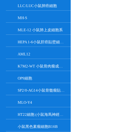
LLC/LUC小鼠肺癌細胞
MH-S
MLE-12 小鼠肺上皮細胞系
HEPA 1-6小鼠肝癌貼壁細胞系
AML12
K7M2-WT 小鼠骨肉瘤成骨細胞系
OP9細胞
SP2/0-AG14小鼠骨髓瘤貼壁細胞系
MLO-Y4
HT22細胞 (小鼠海馬神經元細胞) (STR鑒定正確)
小鼠黑色素瘤細胞B16B