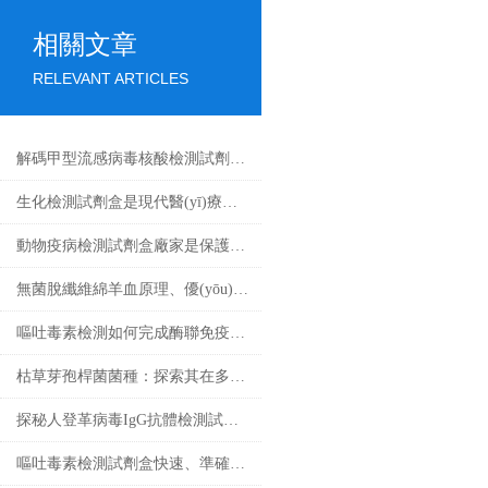
相關文章
RELEVANT ARTICLES
解碼甲型流感病毒核酸檢測試劑盒奧秘，精準鎖定病毒
生化檢測試劑盒是現代醫(yī)療的重要工具
動物疫病檢測試劑盒廠家是保護動物健康的重要環(huán)節(jié)
無菌脫纖維綿羊血原理、優(yōu)勢以及應用前景
嘔吐毒素檢測如何完成酶聯免疫試驗
枯草芽孢桿菌菌種：探索其在多個領域中的實際應用
探秘人登革病毒IgG抗體檢測試劑盒：科學守護健康防線
嘔吐毒素檢測試劑盒快速、準確檢測糧食中的有害物質