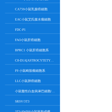
CA759小鼠乳腺癌細胞
EAC小鼠艾氏腹水瘤細胞
FDC-P1
FAO小鼠肝癌細胞
BPRC1 小鼠肝癌細胞系
C8-D1A[ASTROCYTETYPEICLONE]小鼠小腦細胞
F9 小鼠畸胎瘤細胞系
LLC小鼠肺癌細胞
小鼠髓性白血病淋巴細胞/小鼠白血病G-CSF依賴性細胞
SRSV/3T3
3T3-SWISS小鼠胚胎成纖維細胞