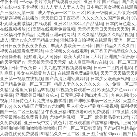
|
|
|
午夜不卡
一级做a爱片特黄在线观看欧美性
亚洲图片 国产精品
国产高
|
|
机在线中文不卡视频
91人人妻人人妻人人澡
日本动态美女视频在线观
|
|
产三级区别第一集
成人午夜av一区二区三区
欧美一级特黄大片做受日
|
|
|
韩精选视频在线播放
天天操日日干夜夜操
久久久久久久国产黄色片
9
|
|
朴妮唛无删减福利在线观看
亚洲区1区3区4区产品乱码
日本的黄色老女
|
|
|
在线视频播放
91高清在线观看免费视频
天天操天天日天天做天天爱
男
|
|
|
三区福利午夜精品
免费看亚洲av的网站
久久久精品视频久久精品视频
|
|
|
成人
亚洲av永久无码精品尤物
清纯国模自拍视频在线观看
亚洲一区二
|
|
|
日日日夜夜夜夜夜夜夜夜
丰满人妻欧美一区日韩
国产精品久久久久白
|
|
视频在线观看免费网站
中文视频久久在线观看
色丁香国产精品综合久
|
|
|
保健操全套
她知道我人人可操gl
欧美大黄特黄aa大片
亚洲国产综合激
|
|
|
的天堂无码av
天天拍天天摸天天爱
成人麻豆手机av在线
91一区二区三
|
|
|
|
视频
日韩午夜免费av.
九九热在线视频观看最新
日韩一二区内射电影
|
|
|
别麻豆
美女被鸡操黄片入口
在线观看免费a级电影
天天干天天插天天
|
|
|
亚洲第一视频在线视频
国产高清亚洲经典婷婷
日本少女漫画妖气网
亚
|
|
日产精品免费一区二区三区
精品人妻久久久久久久久一久
免费一区二
|
|
|
久精品
这里只有精品99视频
97视频免费观看一区
欧美猛少妇色xxxxxbb
|
|
|
文字幕
亚洲欧美日韩综合成人
日无毛B要史劲出水多17P
九色91蝌蚪po
|
|
|
视频
特黄特色大片免费播放器试看
国产呻吟揉丰满一区三六区
天堂久
|
|
|
区18p
久久精品国产亚洲av尤物网
男人把女人桶到爽午夜视频
福利视频
|
|
国产一区二区三区精品
午夜亚洲福利在线老司机免费观看
都市激情另
|
|
|
天堂最新在线免费看电影
尤物福利视频一区二区
欧美极品美女18禁
7
|
|
|
久免费观看
亚洲一级中文字黄色片
在线观看国产丝袜福利网站
上司的
|
|
美啪啪啪啪啪啪噜噜噜噜噜噜
国产一区二区日韩高清
国产av国片精品j
|
|
|
人妻性奴隶免费观看
91精品久久一区二区
亚洲图片偷拍30pxxx
国产精