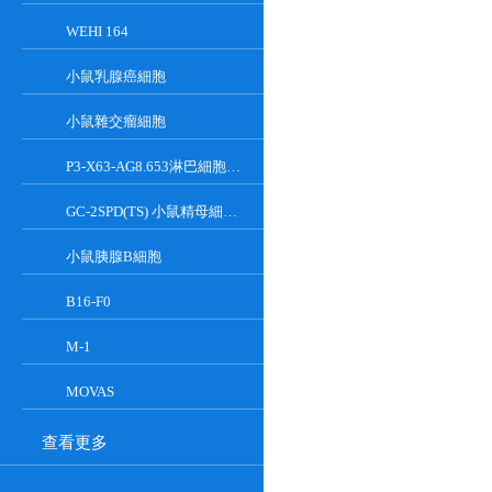
WEHI 164
小鼠乳腺癌細胞
小鼠雜交瘤細胞
P3-X63-AG8.653淋巴細胞小鼠骨髓瘤細胞
GC-2SPD(TS) 小鼠精母細胞系
小鼠胰腺Β細胞
B16-F0
M-1
MOVAS
查看更多