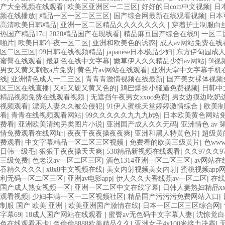
|
|
|
产大全视频在线观看
欧美区亚洲区一二三区
好好的日com中文视频
日
|
|
|
频在线播放
精品一区一区二区三区
国产综合网最新在线观看视频
日本
|
|
高清欧美日韩精品
亚洲一区二区精品久久久久久久久
穿着护士制服白
|
|
|
热国产精品17c
2020精品国产在现线看
精品麻豆国产综合在线9
一区二
|
|
|
啪片
欧美日韩午夜一区二区
亚洲和欧美色的诱惑
成人av网站免费在线
|
|
|
区二区三区
99日韩在线视频精品
japanese日本极品少妇
东方伊甸园成人
|
|
|
蜜臀在线观看
最新色在线中文字幕
嫩草伊人久久精品少妇av网站
9l
|
|
男女又黄又刺激a片免费
黄色片av网站在线观看
亚洲天堂中文字幕手机
|
|
|
线
亚洲情色成人一二三区
青青青激情视频在线最新
国产美女裸体视频
|
|
|
区三区在线直播
又粗又硬又黄又色的
鸡巴爆操小骚逼免费视频
日韩中
|
|
精品视频免费在线观看视频
无遮挡午夜男女xxoo免费
男女边摸边吃奶
|
|
|
视频观看
漂亮人妻久久被公侵犯
91伊人蜜桃天堂婷婷激情综合
欧美制
|
|
|
看
青青在线视频观看网站
99久久久久久九九九b热
日本欧美黄色网站
|
|
|
费看
亚洲欧美清纯另类图片小说
亚洲国产成人久久无码
亚洲情色 av 
|
|
|
情免费观看在线网址
夜夜干夜夜操夜夜爽
亚洲和黑人特黄色片
超级黄
|
|
|
费观看
中文字幕精品一区二区三区视频
免费看的欧美三级黄片
色ww
|
|
|
日韩一级毛
狠狠干夜夜操天天爽
538精品新视频在线观看
久久97久久9
|
|
|
三级免费
色老汉av一区二区三区
酒色1314亚洲一区二区三区
av网站
|
|
|
吞精久久久久
x8x8中文视频在线
美女内射视频美女内射
蜜桃视频app
|
|
|
利无码一区二区三区
亚洲av电影app
伊人久久大香线蕉av一区二区
在线
|
|
国产成人熟女视频一区
亚洲一区二区中文在线字幕
日韩人妻熟妇精品xx
|
|
|
观看视频
少妇丰满一区一二区视频社区
精品国产污污污免费网站入口
|
|
|
制服 国产 欧美 亚洲
欧美亚洲国产激情在线
日本一区二区三区综合网
|
|
|
字幕69
18成人国产网站在线观看
蜜臀av无色码中文字幕人妻
沈惊觉白
|
|
|
色在线观看不卡
色偷偷8888欧美精品久久
亚洲女子4x100米接力决赛