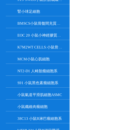
腎小球足細胞
BMSCS小鼠骨髓間充質干細胞
EOC 20 小鼠小神經膠質細胞系
K7M2WT CELLS:小鼠骨肉瘤成骨細胞系
MCM小鼠心肌細胞
NT2-D1 人畸胎瘤細胞系
S91 小鼠黑色素瘤細胞系
小鼠氣道平滑肌細胞ASMC
小鼠纖維肉瘤細胞
38C13 小鼠B淋巴瘤細胞系