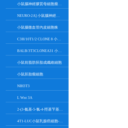
小鼠腦神經膠質母細胞瘤瘤株
NEURO-2A] 小鼠腦神經瘤細胞
小鼠腦微血管內皮細胞株
C3H/10T1/2 CLONE 8 小鼠胚胎成纖維細胞系
BALB/3T3CLONEA31 小鼠胚胎成纖維細胞
小鼠前脂肪胚胎成纖維細胞
小鼠胚胎瘤細胞
NIH3T3
L Wnt 3A
2-(3-氨基-5-氯-4-羥基芐基)-1H-異吲哚-1,3(2H)-二酮
4T1-LUC小鼠乳腺癌細胞-熒光素酶標記