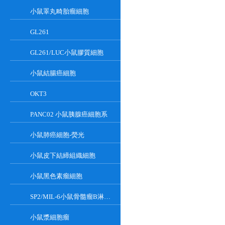
小鼠睪丸畸胎瘤細胞
GL261
GL261/LUC小鼠膠質細胞
小鼠結腸癌細胞
OKT3
PANC02 小鼠胰腺癌細胞系
小鼠肺癌細胞-熒光
小鼠皮下結締組織細胞
小鼠黑色素瘤細胞
SP2/MIL-6小鼠骨髓瘤B淋巴懸浮細胞系
小鼠漿細胞瘤