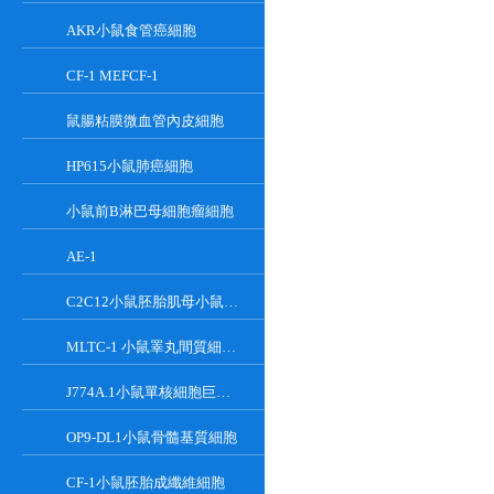
AKR小鼠食管癌細胞
CF-1 MEFCF-1
鼠腸粘膜微血管內皮細胞
HP615小鼠肺癌細胞
小鼠前B淋巴母細胞瘤細胞
AE-1
C2C12小鼠胚胎肌母小鼠胚胎肌母細胞
MLTC-1 小鼠睪丸間質細胞瘤細胞系
J774A.1小鼠單核細胞巨噬細胞
OP9-DL1小鼠骨髓基質細胞
CF-1小鼠胚胎成纖維細胞