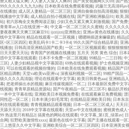
|
|
|
费又粗又猛又爽
人人妻人人澡人人爽dv
国产美女视频网久久69
国产熟
|
|
99久久久久久九九九b热
日本欧美在线免费观看视频
武藤兰无高清码av
|
|
|
在线播放
成人区人妻精品一区二区三区
亚洲自偷偷自拍高清视频
狠狠
|
|
|
线播放中文字幕
成人精品自拍小视频在线
国产亚洲欧洲极品91
欧美,国
|
|
|
站
初六苏梅全文免费阅读正版
少妇又色又紧又爽又刺激视频
国产免费
|
|
青青草av入口在线亚洲一本
中文幕一区二区三区久久蜜桃
久久久久久
|
|
|
妻夜夜爽天天爽三区麻豆91
ijzzijzzij亚洲熟女
亚洲av黄色在线播放
久
|
|
|
线中文字幕69
精品在线观看一区二区视频
嗯嗯呐插进来嘛吸奶
精品j
|
|
|
区=区三区四区
欧美乱码卡1卡二卡3卡4
99久久国产综合精品草原
亚洲
|
|
|
线播放
日韩高清亚洲精品国产欧美
一区二区三区视频观看
狠狠狠狠狠
|
|
|
日天天爱天天玩
青青国产的视频在线播放
五月天 另类 黄色 综合
日本
|
|
|
惑中文字幕在线观看
日本不卡免费一区二区视频
99精品一二三日韩
中
|
|
|
三区
人妻少妇精品视中文字幕国语
69热在线观看视频
护士色视频亚洲
|
|
|
区
可以在线观看的视频你懂的
日本欧美在线免费观看视频
精品国产日
|
|
|
区精品调教
天堂va欧美ⅴa亚洲va
深夜福利视频一区二区
99精产国品
|
|
|
级久久久久高清版
理论在线观看中文字幕
欧美日韩黄色aaa
亚洲精品入
|
|
|
幕
把老师操出水的视频
麻豆传媒视频区一区二
日本最新区免费中文字
|
|
|
线视频
青青草原精品资源站
国产午夜精品一区二区三区不
极品扒开粉
|
|
|
一本中文字幕在线
亚洲欧美日本视频免费看
在线观看麻豆免费视频
漂
|
|
|
同性恋一区二区
日本丰满少妇毛茸茸
在线精品亚洲欧美日韩
日本东京
|
|
|
利在线观看视频
青青视频精品观看视频
日本一区二区三区成人
天天日
|
|
|
天舔天天日
2018中文字幕在线观看
天堂av中文在线播放
蜜桃黄色成人
|
|
|
99 热这里只有精品2
搞黄色的网站在线观看
中文字幕_第1页_绿茶av
日
|
|
|
合网
狂野欧美激情性xxxx
最新色在线中文字幕
国产主播在线观看一区
|
|
三上悠亚久久中文字幕
亚洲欧美综合一区二区三区四区
日本亚洲美女