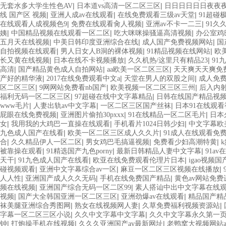
|
|
无套水多大学生性色AV
日本道vs高清一区二区三区
日日日日日日夜夜
|
|
|
线 国产区 视频
亚洲人成av在线观看
在线免费观看三级av天堂
91超碰
|
|
|
在线观看人成视频色9
免费在线观看肏人视频
亚洲av不卡一二三
91久
|
|
|
姨
中国精品视频在线观看一区二区
吃大咪咪操骚逼高清视频
办公室鸡
|
|
|
五月天在线视频
中美日韩印度亚洲综合在线
成人国产免费视频网站
国
|
|
|
自拍视频在线观看
男人日女人B洞的裸体视频
91精品视频在线网站
欧
|
|
|
长又黄在线视频
日本在线不卡视频播放
久久机热/这里只有精品23
91
|
|
|
高清
国产精品黄色成人自拍网站
aa欧美一区二区三区
天天爽天天爽免
|
|
|
产好的精华液
2017在线免费观看中文a
天堂在男人的双股之间
成人免费
|
|
|
区二区三区
9网网站免费看nb国产
欧美视频一区二区三区三州
后入内
|
|
福利无码一区二区三区
97超碰在线中文字幕精品
日韩在线国产精品视
|
|
|
www毛片
人妻出轨av中文字幕
一区二区三区国产丝袜
日本91在线观看
|
|
|
屁眼在线免费视频
亚洲图片偷拍30pxxx
91在线精品一区二区毛片
日本
|
|
|
女
我用我的大鸡巴一直操在线观看
手机看片1024日韩少妇
中文字幕欧
|
|
九色成人国产在线看
欧美一区二区三区成人久久片
91成人在线观看免
|
|
|
|
合
久久精品伊人一区二区
男女鸡巴毛搞逼视频
免费看少妇高潮特黄
|
|
|
被靠操在观看
91精选国产九色porny
最新日韩精品人妻中文字幕
91a
|
|
|
天干
91九色成人国产在线看
欧亚在线免费观看伦理片日本
igao视频
|
|
|
碰视频观看
亚洲中文字幕综合av一区
麻豆一区二区三区视频在线播放
|
|
|
人人性
亚洲国产成人久久无码
手机在线免费国产精品
黄色av网站免费
|
|
频在线视频
亚洲国产综合无码一区二区99
素人搭讪中出中文字幕在线
|
|
|
视频
国产大全韩国亚洲一区二区三区
亚洲劲爆av在线观看
精品国产精
|
|
|
袜美腿亚洲综合秀图网
熟女在线视频网人妻
久草免费福利视频资源站
|
|
字幕一区二区三区小说
久久中文字幕中文字幕
久久中文字幕永久第一
|
|
|
钟
打炮操手机在线视频
久久久亚洲国产av最新网址
老鸭窝大视频网站