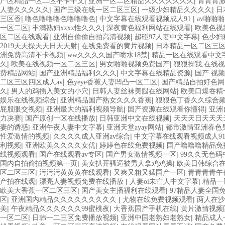
|
|
产区精品一区二区不卡中文
亚洲一区二区精品久久久久久久久
青青青
|
|
|
人妻久久久久久
国产三级在线一区二区三区
一级少妇精品久久久久
日
|
|
|
三区香
噜色噜噜噜色噜噜噜色
中文字幕在线观看视频成人91
av啪啪
|
|
|
一区二区
丰满熟妇xxxx性久久久
深夜黄色福利网站在线观看
欧美色视
|
|
|
区二区在线观看
亚洲自偷偷自拍高清视频
超碰97人妻中文字幕
色少妇
|
|
2019天天操天天日天天射
在线免费看的黄片视频
日本精品一区二区三
|
|
洲免费高清不卡视频
ww久久久久国产喷水18禁
精品一区在线观看中文
|
|
|
久
欧美在线视频一区二区三区
男女啪啪视频免费国产
狠狠操我,在线
|
|
|
费精品网站
国产亚洲精品福利久久久
中文字幕在线精品资源
国产 视频
|
|
二区三区四区成人av
色yeye香蕉人妻凹凸一区二区
国产精品自拍好色网
|
|
|
久
男人的鸡插入美女的小穴
日韩人妻丝袜美腿在线网站
欧美口爆吞精
|
|
娱乐在线视频综合
亚洲精品国产熟女久久久香蕉
狠狠色丁香久久综合
|
|
|
屁股眼交视频
亚洲最大的福利视频导航
国产资源在线观看你懂得
亚洲
|
|
|
力决赛
国产原创一区在线播放
日韩亚洲中文在线视频
天天天日天天天
|
|
|
妻的诱惑
亚洲午夜人妻中文字幕
亚洲天堂ayay网站
都市激情亚洲春色
|
|
性爱激情的视频
久久久久成人亚洲av综合
中文字幕在线观看视频成人9
|
|
|
利视频
亚洲欧美久久久久女优
婷婷色在线免费视频
国产噜噜噜精品免
|
|
|
线视频观看
国产在线观看av专区
国产男女激情视频一区
99久久无色
|
|
国内自拍偷拍视频第一页
美女扒开骚逼被男人拿鸡鸡操
欧美日韩综合
|
|
|
区二区三区
污污污黄黄黄在线观看
又爽又粗又猛国产一区
青青青青午
|
|
|
产拍在线观
漂亮人妻视频免费在线播放
人妻ol未亡人中文字幕
精品一
|
|
欧美大香蕉一区二区三区
国产美女主播福利在线观看
97精品人妻全国
|
|
|
区
亚洲国内精品久久久久久久久久久
尤物在线免费视频观看
两人在沙
|
|
|
美
午夜精品久久久久久久99蜜桃夜
大香蕉国产手机在线
黄片激情视频
|
|
|
一区二区
日韩一二三区免费播放视频
亚洲中国老熟妇老熟女
精品成人