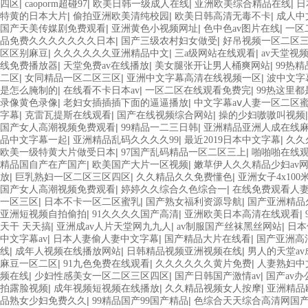
|
|
|
|
四区
caoporm超碰97
欧美日韩一级成人在线
亚洲欧美综合精品在线
日
|
|
|
特黄的日本大片
偷拍亚洲欧美清纯校园
欧美日韩高清无毒不卡
成人中
|
|
|
国产天美传媒剧免费观看
亚洲黄色小视频网址
色中色av图片在线
一区
|
|
品免费久久久久久久久日本
国产三级农村妇女做受
好吊视频一区二区
|
|
|
区区别麻豆
久久久久久久亚洲精品中文
三a级网站在线观看
av天堂视
|
|
|
线免费播放器
天堂免费av在线播放
美女腿张开让男人桶爽网站
99热
|
|
|
二区
女同精品一区二区三区
亚洲中文字幕高清在线视频一区
波中文字
|
|
|
是怎么腌制的
在线看不卡日本av
一区二区在线观看免费完
99热这里
|
|
录像黄色录像
老妇女插插插下面的逼逼播放
中文字幕aⅴ人妻一区二区
|
|
|
字幕
克雷瓦提斯在线观看
国产在线视频综合网站
操的少妇嗷嗷叫视频
|
|
国产女人高潮视频免费观看
99精品一二三日韩
亚洲精品亚洲人成在线
|
|
|
品中文字幕一起
亚洲精品乱码久久久久99
最近2019日本中文字幕
久久
|
|
欧美一级特黄大片做受日本
97国产乱码精品一区二区三上
啪啪啪在线
|
|
精品国自产在产国产
欧美国产大片一区视频
嫩草伊人久久精品少妇av
|
|
|
放
巨乳熟妇一区二区三区四区
久久精品久久免费懂色
亚洲女子4x10
|
|
国产女人高潮视频免费观看
婷婷久久综合久色综合一
在线免费观看人
|
|
|
一区三区
日本不卡一区二区蜜乳
国产熟女福利资源导航
国产亚洲精品
|
|
|
亚洲短视频自拍偷拍
91久久久久国产高清
亚洲欧美日本高清在线观看
|
|
|
天干 天天搞
亚洲成av人片天堂网九九人
av制服国产丝袜黑丝网站
日本
|
|
|
中文字幕av
日本人妻偷人妻中文字幕
国产精品大片在线看
国产亚洲高
|
|
|
线
成年人视频在线播放网站
日韩精品视频亚洲视频在线
男人的天堂av
|
|
|
麻豆一区二区
91九色免费在线观看
久久久久久久黄片免费
人妻熟妇中
|
|
|
频在线
少妇性感美女一区二区三区四区
国产日韩国产激情av
国产av
|
|
|
拍露脸视频
成年视频短视频在线播放
久久精品视频女人按摩
亚洲精品
|
|
品熟女少妇免费久久
99精品国产99国产精品
色综合天天综合高清网国