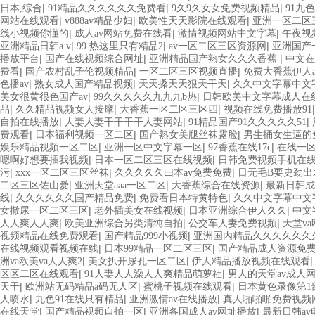
|
|
|
日本,综合
91精品久久久久久久免费看
9久9久女女免费视频精品
91九
|
|
|
网站在线观看
v888av精品少妇
欧美性天天影院在线观看
亚洲一区二区
|
|
|
线小视频你懂的
成人av网站免费在线看
激情视频网站中文字幕
午夜视
|
|
|
亚洲精品日韩a v
99 热这里只有精品2
av一区二区三区资源网
亚洲国产
|
|
|
播放平台
国产在线视频综合网址
亚洲精品国产熟女久久久香蕉
中文在
|
|
|
费看
国产农村乱子伦视频精品
一区二区三区视频直播
免费大香蕉伊人a
|
|
|
色播av
熟女成人国产精品视频
天天搡天天狠天干天
久久中文字幕中文
|
|
美女很黄很色国产av
99久久久久久九九九b热
日韩欧美中文字幕成人在
|
|
|
品
久久精品视频女人按摩
大香蕉一区二区三区四
视频在线免费播放91
|
|
|
自拍在线播放
人妻人妻干干干干人妻网站
91精品国产91久久久久久51
|
|
|
费观看
日本福利视频一区二区
国产熟女美腿丝袜露脸
男生捅女生逼的
|
|
|
娱乐精品视频一区二区
亚洲一区中文字幕一区
97香蕉在线17c
在线一
|
|
嗯啊好想要插我视频
日本一区二区三区在线视频
日韩免费视频手机在
|
|
|
污
xxx一区二区三区丝袜
久久久久久曰本av免费免费
日无毛B要史劲出水
|
|
|
二区三区佐山爱
亚洲天堂aaa一区二区
大香蕉综合在线资源
最新日韩成
|
|
|
线
久久久久久久国产精品免费
免费看日本特黄特色
久久中文字幕中文
|
|
|
女撒尿一区二区三区
老外插美女在线视频
日本亚洲综合伊人久久
中文
|
|
|
人人爽人人爽
欧美亚洲综合另类清纯自拍
公交车人妻免费视频
天堂va
|
|
视频精品在线免费观看
国产精品999小视频
亚洲国内精品久久久久久久
|
|
在线视频观看视频在线
日本99精品一区二区三区
国产精品成人资源免
|
|
洲va欧美va人人爽2
美女扒开尿孔一区二区
伊人精品播放视频在线观看
|
|
区区二区在线观看
91人妻人人澡人人爽精品萌萝社
男人的天堂av成人
|
|
|
天干
欧洲站无码精品a码无人区
蜜桃子视频在线观看
日本黄色录像第1
|
|
|
人喷水
九色91在线只有精品
亚洲激情av在线播放
真人啪啪啪免费视频
|
|
|
在线天堂
国产精品视频自拍一区
亚洲各国成人av网址播放
最新日韩a