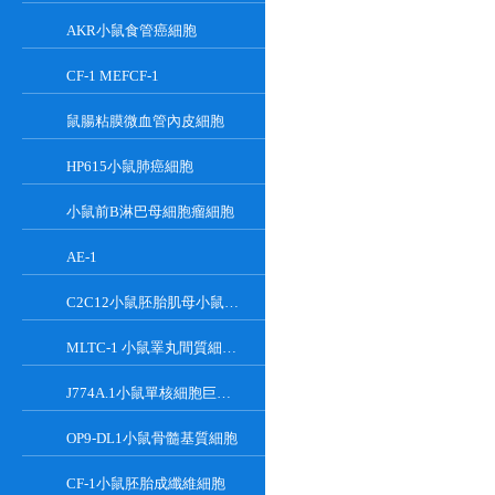
AKR小鼠食管癌細胞
CF-1 MEFCF-1
鼠腸粘膜微血管內皮細胞
HP615小鼠肺癌細胞
小鼠前B淋巴母細胞瘤細胞
AE-1
C2C12小鼠胚胎肌母小鼠胚胎肌母細胞
MLTC-1 小鼠睪丸間質細胞瘤細胞系
J774A.1小鼠單核細胞巨噬細胞
OP9-DL1小鼠骨髓基質細胞
CF-1小鼠胚胎成纖維細胞