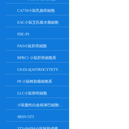
CA759小鼠乳腺癌細胞
EAC小鼠艾氏腹水瘤細胞
FDC-P1
FAO小鼠肝癌細胞
BPRC1 小鼠肝癌細胞系
C8-D1A[ASTROCYTETYPEICLONE]小鼠小腦細胞
F9 小鼠畸胎瘤細胞系
LLC小鼠肺癌細胞
小鼠髓性白血病淋巴細胞/小鼠白血病G-CSF依賴性細胞
SRSV/3T3
3T3-SWISS小鼠胚胎成纖維細胞