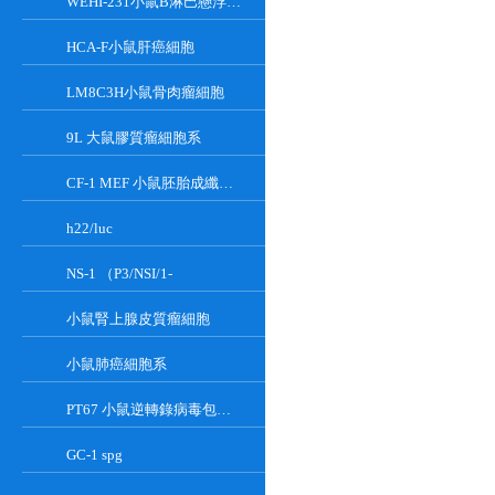
WEHI-231小鼠B淋巴懸浮細胞系
HCA-F小鼠肝癌細胞
LM8C3H小鼠骨肉瘤細胞
9L 大鼠膠質瘤細胞系
CF-1 MEF 小鼠胚胎成纖維細胞系
h22/luc
NS-1 （P3/NSI/1-
小鼠腎上腺皮質瘤細胞
小鼠肺癌細胞系
PT67 小鼠逆轉錄病毒包裝細胞系
GC-1 spg