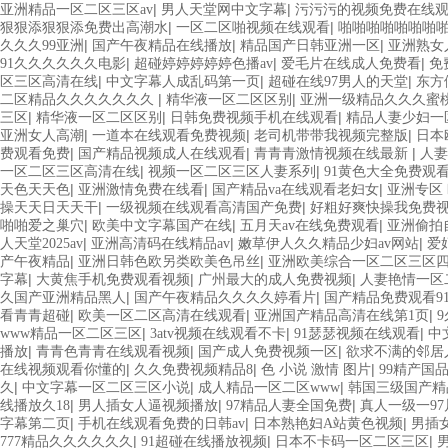
|
|
亚洲精品一区二区三区av
男人天堂网中文字幕
污污污的视频免费在线
|
|
狠狠添狠狠添免费出高潮水
一区二区啪视频在线观看
啪啪啪啪啪啪啪
|
|
|
久久久99亚洲
国产午夜精品在线播放
精品国产日韩亚洲一区
亚洲熟女
|
|
|
91久久久久久久电影
超碰婷婷婷婷婷色播av
爱毛片在线成人免费看
免
|
|
|
区三区高清在线
中文字幕人成乱码第一页
超碰在线97男人的天堂
东方
|
|
二区精品久久久久久久久
精华液一区二区区别
亚洲一级精品久久久蜜
|
|
|
三区
精华液一区二区区别
日韩免费视频手机在线观看
精品人妻少妇一
|
|
|
亚洲女人高潮
一道本在线观看免费视频
老司机带带我视频完整版
日本欧
|
|
|
费观看免费
国产精品视频成人在线观看
青青青激情视频在线最新
人妻
|
|
一区二区三区高清在线
视频一区二区三区人妻系列
91黄色大全免费观
|
|
|
天色天天色
亚洲激情免费在线看
国产精品va在线观看老妇女
亚洲专区
|
|
操天天日天天干
一级视频在线观看高清国产免费
好粗好爽快操我免费
|
|
|
啪啪爱之巢穴
欧美中文字幕国产在线
五月天av在线免费观看
亚洲偷拍
|
|
|
人天堂2025av
亚洲高清码在线精品av
嫩草伊人久久精品少妇av网站
爱
|
|
产午夜精品
亚洲日韩色欧另类欧美色吊丝
亚洲欧美综合一区二区三区
|
|
|
字幕
大黄焦手机免费观看视频
广州最大的成人免费视频
人妻艳情一区
|
|
久国产亚洲精品黑人
国产午夜精品久久久久婷看片
国产精品免费观看9
|
|
|
看青青超碰
欧美一区二区高清在线观看
亚洲国产精品高清在线第1页
|
|
|
www精品一区二区三区
3atv视频在线观看不卡
91瑟瑟视频在线观看
中
|
|
|
播放
青青色青青在线观看视频
国产成人免费视频一区
欲求不满的邻居
|
|
|
在线视频观看你懂的
久久免费视频精品8
色 小说 激情 图片
99精产国
|
|
|
久
中文字幕一区二区三区小说
成人精品一区二区www
韩国三级国产精
|
|
|
线播放久18
男人插女人逼视频播放
97精品人妻全国免费
真人一级一9
|
|
|
字幕第二页
手机在线观看免费的日韩av
日本熟艳妇A站黄色视频
男插
|
|
|
777精品久久久久久久
91超碰在线播放视频
日本不卡码一区二区三区