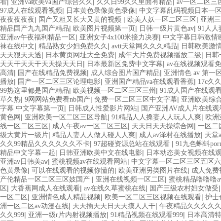
|
|
|
看
亚洲va欧美va国产综合久久
久久日99久久里面有精品
av一区二区三
|
|
97成人在线观看视频
日本黄色录像黄色录像
中文字幕乱码视频日本一
|
|
|
夜夜夜夜夜
国产又粗又长大又黄的视频
欧美人妖一区二区三区
亚洲三
|
|
|
精品国产九九国产精品
欧美图片视频第一页
日韩一级片黄色av
91人
|
|
亚洲av午夜福利精品一区
亚洲女子4x100米接力决赛
中文字幕日韩激情
|
|
|
袜在线中文
精品熟女少妇免费久久
avtt天堂网久久久精品
日韩欧美激
|
|
|
天天狠天天透
日本黄页网址大全免费
成年大片免费视频播放二级
日韩
|
|
天天干天天干天天操天天日
日本最新区免费中文字幕
av在线视频观看
|
|
|
高清
国产在线精品免费视频
成人综合图片国产精品
亚洲情色 av 第一
|
|
|
播放
国产一区二区三区论理电影
亚洲国产精品va在线观看香蕉
17c久
|
|
99热这里都是国产精品
欧美视频一区二区三区三州
91成人国产在线观
|
|
|
草久热
9网网站免费看nb国产
免费一区二区三区中文字幕
亚洲欧美综
|
|
字幕 中文字幕第一页
日韩成人性爱影片网站
国产亚洲AV成人片在线
|
|
|
黄色网
亚洲欧美一区二区三区导航
91精品人人搡妻人人玩人人爽
欧洲
|
|
|
线一区二区三区
成人午夜av一区二区三区
天天日天天操综合网
一区二
|
|
|
级大黄片一级片
精品人妻人人做人碰人人爽
成人av泽村在线播放
天堂
|
|
久久99精品久久久久久久不卡
97超碰资源总站在线观看
91九色蝌蚪po
|
|
精品中文字幕一起
日韩亚洲欧美中文在线电影
日本动态美女视频在线
|
|
亚洲av日韩美aⅴ
蜜桃视频av在线观看网站
中文字幕一区二区三区五区六
|
|
|
色黄录像
可以在线观看的视频你懂的
欧美亚洲另类图片在线
成人免费
|
|
产伦精品一区二区三区妓国产
亚洲在线视频一区二区
蜜桃精品噜噜噜a
|
|
|
区
大香蕉网成人在线观看
av在线久草蜜桃在线
国产三级农村妇女做受
|
|
|
一区二区
亚洲情色成人精品视频
欧美一区二区三区视频在线观看
护士
|
|
洲一区二区av动漫在线
天天插天天日天天摸人人干
午夜精品久久久久
|
|
|
久久999
亚洲一级r片内射视频播放
91精品视频在线观看999
日本高清