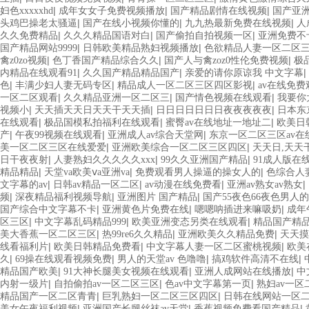
|
|
|
妇色xxxxxhd
成年女女子免费视频播放
国产精品剧情在线视频
国产亚洲
|
|
|
头鸡巴操老太骚逼
国产在线小视频你懂的
九九热最新免费在线视频
人
|
|
|
久久免费精品
久久久精品国语对白
国产偷拍自拍视频一区
亚洲免费不
|
|
国产精品网站9999
日韩欧美精品熟妇视频播放
色欲精品人妻一区二区
|
|
|
禽z0zo视频
色丁香国产精品综合久久
国产人与禽zoz0性伦免费视频
极
|
|
|
内精品在线观看91
久久国产精品精品国产
亲爱的请你原谅我 中文字幕
|
|
|
色
丰满少妇人妻无码专区
精品成人一区二区三区四区影视
av在线免
|
|
|
一区二区观看
久久精品亚洲一区二区三
国产情色视频在线观看
我要你
|
|
|
视频小
天天插天天日天天干天天插
日日日日日日日夜夜夜夜夜
日本东
|
|
|
在线观看
极品国模私拍福利在线观看
蜜臀av在线地址一地址二
欧美日
|
|
|
产
午夜99视频在线观看
亚洲成人av综合天堂网
东京一区二区三区av在
|
|
美一区二区三区在线爱爱
亚洲欧美综合一区二区三区四区
天天日,天天
|
|
|
日干夜夜射
人妻熟妇久久久久久xxx
99久久亚洲国产精品
91成人版在线
|
|
|
精品精品
天堂va欧美ⅴa亚洲va
免费观看男人操逼的操女人的
色综合人
|
|
|
|
文字幕的av
日韩av精品一区二区
av动漫在线免费看
亚洲av熟女av熟女
|
|
|
频
深夜精品福利视频导航
亚洲图片 国产精品
国产55夜色66夜色男人
|
|
|
国产综合中文字幕不卡
亚洲黄色片免费在线
嗯嗯呐插进来嘛吸奶
成年
|
|
|
区三区
中文字幕乱码精品999
欧美亚洲变态另类在线观看
精品国产精品
|
|
|
美大香蕉一区二区三区
热99re6久久精品
亚洲欧美久久精品免费
天天摸
|
|
|
线看福利片
欧美日韩精品免费看
中文字幕人妻一区二区蜜桃视频
欧美
|
|
|
|
久
69操在线观看视频免费
男人的天堂av 色噜噜
搞鸡软件高清不在线
|
|
|
精品国产欧美
91大神长腿美女视频在线观看
亚洲人成网站在线播放
中
|
|
|
内射一级片
自拍偷拍av一区二区三区
色av中文字幕第一页
熟妇av一区
|
|
精品国产一区二区青青
巨乳熟妇一区二区三区四区
日韩在线网站一区
|
|
|
美女午夜福利视频
亚洲国产长腿丝袜av天堂
香蕉视频免费看国产精品