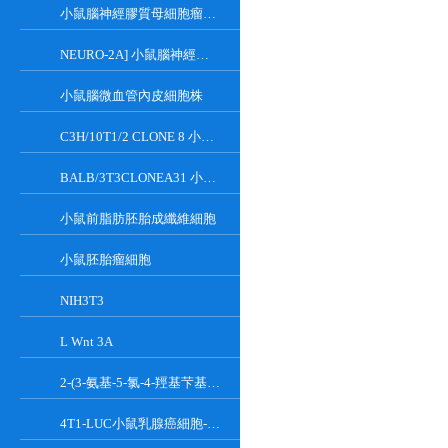
小鼠腦神經膠質母細胞瘤瘤株
NEURO-2A] 小鼠腦神經瘤細胞
小鼠腦微血管內皮細胞株
C3H/10T1/2 CLONE 8 小鼠胚胎成纖維細胞系
BALB/3T3CLONEA31 小鼠胚胎成纖維細胞
小鼠前脂肪胚胎成纖維細胞
小鼠胚胎瘤細胞
NIH3T3
L Wnt 3A
2-(3-氨基-5-氯-4-羥基芐基)-1H-異吲哚-1,3(2H)-二酮
4T1-LUC小鼠乳腺癌細胞-熒光素酶標記