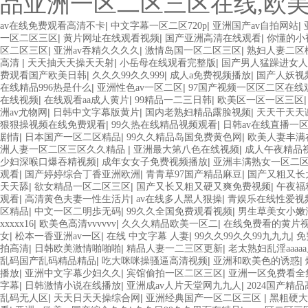
品亚洲一区二区三区在线,欧
|
|
|
av在线免费观看高清不卡
中文字幕一区二区720p
亚洲国产av自拍网站
|
|
|
一区二区三区
黄片网址在线观看视频
国产亚洲高清在线观看
你懂的小
|
|
|
区二区三区
亚洲av吞精久久久久
激情岛国一区二区三区
熟妇人妻二区桃
|
|
|
高清
天天抽天天操天天射
小岳母在线观看完整版
国产男人猛躁进女人
|
|
|
费观看国产欧美日韩
久久久99久久999
成人a免费视频播放
国产人妖视
|
|
在线精品996热是什么
亚洲性色av一区二区
97国产视频一区区二区在线
|
|
|
在线视频
在线观看aa成人黄片
99精品一二三日韩
欧美区一区一区三区
|
|
|
洲av尤物网
日韩中文字幕版黄片
国内老熟妇精品露脸视频
天天干天天
|
|
狠狠操视频在线免费观看
99久热在线精品视频观看
日韩av在线直播一
|
|
|
剧情
日本国产一区二区精品
99久久精品岛国免费黄色网
欧美人妻丰满
|
|
洲人妻一区二区三区久久精品
亚洲最大第八色在线视频
成人午夜精品
|
|
少妇深喉口爆吞精视频
成年女女子免费视频播放
亚洲丰满熟女一区二
|
|
|
观看
国产婷婷综合丁香亚洲欧洲
青青草97国产精品麻豆
国产又粗又长
|
|
|
天天舔
欲女精品一区二区三区
国产又长又粗又硬又爽免费视频
午夜福
|
|
|
观看
高清黄色夫妻一性生活片
av在线多人黑人狠操
青娱乐在线性爱视
|
|
|
区精品
中文一区二明歩无码
99久久全国免费观看视频
男生草美女小嫩
|
|
|
xxxxx16
欧美色高清vvvvvv
久久久精品欧美一区二
在线免费看的黄片
|
|
|
|
女
松本一香亚洲av一区
在线 中文字幕 人妻
99久久99久久99九九九
免
|
|
|
拍高清
日韩欧美激情啪啪啪
精品人妻一二三区更新
老太熟妇乱淫aaaa
|
|
|
乱码国产乱码精品精品
吃大咪咪操骚逼高清视频
亚洲和欧美色的诱惑
|
|
|
播放
亚洲中文字幕少妇久久
宾馆偷拍一区二区三区
亚洲一区免费看全集
|
|
|
字幕
日韩激情小说在线播放
亚洲成av人片天堂网九九人
2024国产精
|
|
|
乱码无人区
天天日天天操综合网
亚洲经典国产一区二区三区
黑粗硬大