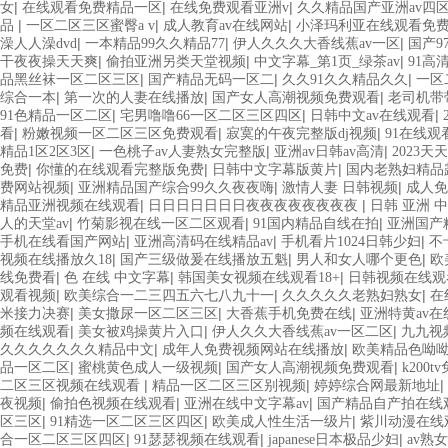
|
|
|
女
在线观看免费精品一区
在线免费观看亚洲v
久久精品国产亚洲av四
|
|
|
品
一区二区三区蜜臀a v
成人教育av在线网站
小泽玛利亚在线观看免
|
|
|
澡人人澡dvd
一本精品99久久精品77
伊人久久久大香线蕉av一区
国产9
|
|
|
干夜夜操天天爽
偷拍亚洲另类天堂视频
中文字幕_第1页_绿茶av
91高
|
|
|
品黑丝袜一区二区三区
国产精品无码一区二
久久91久久精品久久
一区
|
|
|
综合一本
第一次的人妻在线播放
国产女人高潮视频免费观看
老司机带
|
|
|
91色精品一区二区
宅男噜噜66一区二区三区四区
日韩中文av在线观看
|
|
|
看
粉嫩视频一区二区三区免费观看
寂寞的午夜完整版dj视频
91在线观
|
|
|
精品1区2区3区
一色桃子av人妻熟女完整版
亚洲av日韩av高清
2023天
|
|
|
免费
你懂的在线观看完整版免费
日韩中文字幕版黄片
国内老熟妇精品
|
|
|
费网站视频
亚洲精品国产综合99久久夜夜嗨
激情人妻 日韩视频
成人免
|
|
精品亚洲视频在线观看
日日日日日日日夜夜夜夜夜夜夜夜
日韩 亚洲 
|
|
|
人的天堂av
竹菊影视在线一区二区观看
91国内精品自线在拍
亚洲国产
|
|
|
手机在线看国产网站
亚洲高清码在线精品av
手机看片1024日韩少妇
不
|
|
|
视频在线播放久18
国产三级做爰在线播放五魁
男人和女人哪个更色
欧
|
|
|
线免费看
色 在线 中文字幕
韩国美女视频在线观看18+
日韩视频在线观
|
|
|
观看视频
欧美综合一二三四五六七八九十一
久久久久久老熟妇熟女
在
|
|
|
米接力决赛
美女撒尿一区二区三区
大香蕉手机免费在线
亚洲特黄av在
|
|
|
频在线观看
美女被鸡操黄片入口
伊人久久大香线蕉av一区二区
九九视
|
|
久久久久久久久精品中文
成年人免费视频网站在线播放
欧美精品色呦
|
|
|
品一区二区
蜜桃黄色成人一级视频
国产女人高潮视频免费观看
k200
|
|
|
二区三区视频在线观看
精品一区二区三区别视频
婷婷综合网最新地址
|
|
|
夜视频
偷拍色视频在线观看
亚洲在线中文字幕av
国产精品自产拍在线
|
|
|
区三区
91精选一区二区三区四区
欧美成人性生活一级片
紫川动漫在线
|
|
|
合一区二区三区四区
91瑟瑟视频在线观看
japanese日本极品少妇
av熟