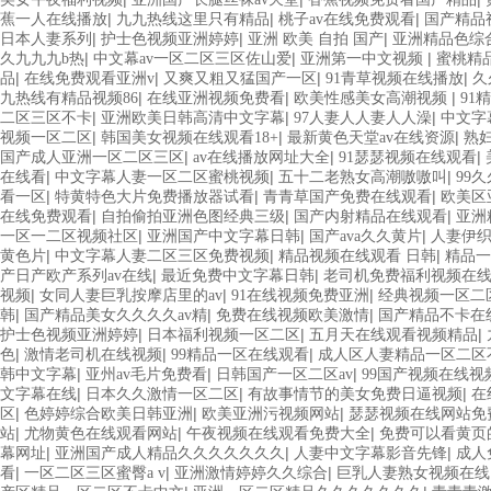
|
|
|
蕉一人在线播放
九九热线这里只有精品
桃子av在线免费观看
国产精品
|
|
|
日本人妻系列
护士色视频亚洲婷婷
亚洲 欧美 自拍 国产
亚洲精品色综合
|
|
|
久九九九b热
中文幕av一区二区三区佐山爱
亚洲第一中文视频
蜜桃精
|
|
|
|
品
在线免费观看亚洲v
又爽又粗又猛国产一区
91青草视频在线播放
久
|
|
|
九热线有精品视频86
在线亚洲视频免费看
欧美性感美女高潮视频
91
|
|
|
二区三区不卡
亚洲欧美日韩高清中文字幕
97人妻人人妻人人澡
中文字
|
|
|
视频一区二区
韩国美女视频在线观看18+
最新黄色天堂av在线资源
熟妇
|
|
|
国产成人亚洲一区二区三区
av在线播放网址大全
91瑟瑟视频在线观看
|
|
|
在线看
中文字幕人妻一区二区蜜桃视频
五十二老熟女高潮嗷嗷叫
99
|
|
|
看一区
特黄特色大片免费播放器试看
青青草国产免费在线观看
欧美区
|
|
|
在线免费观看
自拍偷拍亚洲色图经典三级
国产内射精品在线观看
亚洲
|
|
|
一区一二区视频社区
亚洲国产中文字幕日韩
国产ava久久黄片
人妻伊
|
|
|
黄色片
中文字幕人妻二区三区免费视频
精品视频在线观看 日韩
精品一
|
|
产日产欧产系列av在线
最近免费中文字幕日韩
老司机免费福利视频在
|
|
|
视频
女同人妻巨乳按摩店里的av
91在线视频免费亚洲
经典视频一区二
|
|
|
韩
国产精品美女久久久久av精
免费在线视频欧美激情
国产精品不卡在
|
|
|
护士色视频亚洲婷婷
日本福利视频一区二区
五月天在线观看视频精品
|
|
|
色
激情老司机在线视频
99精品一区在线观看
成人区人妻精品一区二区
|
|
|
韩中文字幕
亚州av毛片免费看
日韩国产一区二区av
99国产视频在线视
|
|
|
文字幕在线
日本久久激情一区二区
有故事情节的美女免费日逼视频
在
|
|
|
区
色婷婷综合欧美日韩亚洲
欧美亚洲污视频网站
瑟瑟视频在线网站免
|
|
|
站
尤物黄色在线观看网站
午夜视频在线观看免费大全
免费可以看黄页
|
|
|
幕网址
亚洲国产成人精品久久久久久久久
人妻中文字幕影音先锋
成人
|
|
|
看
一区二区三区蜜臀a v
亚洲激情婷婷久久综合
巨乳人妻熟女视频在线