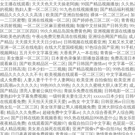
|
|
|
女主播在线观看
天天天色天天天操老阿姨
99国产精品视频播放
久久热
|
|
|
的视频
熟妇人妻一区二区三区
91九色在线视频播放
国产精品福利视频
|
|
|
精品久久久久久久高清
欧美国产亚洲自拍偷拍
裸体一区二区三区av
加
|
|
|
一二三区蜜臀
亚洲在线视频一区二区
国产婷婷色三区二区一区
青青视
|
|
|
水四射视频
一区二区三区麻豆蜜桃视频
制服中文丝袜国产日韩另类
9
|
|
区二区二区三区四区
99久久精品岛国免费黄色网
亚洲视频资源在线播
|
|
|
和欧美色的诱惑
午夜dj免费完整高清在线视频
亚洲综合网国产精品
成
|
|
|
产精品
天天摸天天天天日少妇av
日韩视频在线观看亚洲
又粗又长又硬
|
|
|
亚洲一区二区在线电影
在线大尺度国模视频
97色综合国产亚洲
91手
|
|
|
视频网站
五月天中文字幕亚洲
大香蕉尹人一本在线
青青操一区二区三
|
|
|
出
美女撒尿一区二区三区
日本黄色录像第1部播放器播放
免费高清日
|
|
|
观看麻豆
国产欧美精品区一区二区
国产日韩国产激情av
中文字幕一区二
|
|
|
二区日韩高清
日本少妇一二三视频
国产精品视频自拍一区
99热在线
|
|
精品久久久久久久不卡
欧美视频在线观看一区二区三区
中文字幕精品
|
|
|
成人免费看
人妻人妻干干干干人妻网站
欧美亚洲 自拍偷拍
欧美亚洲 
|
|
|
妇高潮av久久久久久
99热99久久99热
久久久久久蜜桃大胆人体艺术
成
|
|
|
国产精品
漂亮人妻被公疯狂中出
青娱乐免费在线视频
日韩电影一区二
|
|
|
妻熟妇中文字幕免费视频
一级特黄夫妻生活大片
xxxxxx日本少妇
日韩
|
|
|
在线观看免费
天天拍天天摸天天爱
av熟女 中文字幕
日韩亚洲av日日
|
|
熟女乱一区二区三区
美女张开腿让男人捅视频免费
亚洲大胆综合在线
|
|
|
看
精品久久久免费av
超碰免费中文字幕av
久久久综合香蕉尹人综合网
|
|
|
文αv
国产日韩在线欧美视频香蕉
99久热在线精品996热是什么
熟女乐部ju
|
|
|
夜夜精品免费
在线观看国产视频97
偷窥自拍日日中文字幕
色屁屁一区
|
|
|
成人精品视频
美女差点操死在线观看
亚洲产国偷v产偷v自拍18p
免费
|
|
|
互插
日日夜夜视频免费视频
青青操一区二区三区
激情黄色激情综合久