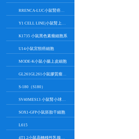
RRENCA-LUC小鼠腎癌細胞LUC轉染株
Y1 CELL LINE|小鼠腎上腺皮質瘤細胞
K1735 小鼠黑色素瘤細胞系
U14小鼠宮頸癌細胞
MODE-K小鼠小腸上皮細胞
GL261GL261小鼠膠質瘤細胞
S-180（S180）
SV40MES13 小鼠腎小球系膜細胞
SOX1-GFP小鼠胚胎干細胞
L615
4T1.2小鼠高轉移性乳腺癌細胞