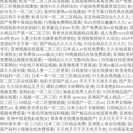
|
|
|
线看视频
欧美一区二区三区高清视频
在线观看网站看看亚洲
国产免费
|
|
|
区三区视频在线播放
激情91久久婷婷综合
97超级免费视频资源总站
欧
|
|
好吊毛片一区二区三区
葵伊吹蜜桃av在线播放
中文字幕日韩经典在线
|
|
|
品日韩不卡免费
欧美日本一区二区三区精品
东京热桃花综合久久久久
|
|
|
国产免费午夜精品视频
污视频免费网站观看
JK白丝喷白嫩嫩久久久
a
|
|
|
韩国电影年轻的妈妈7
欧美极品少妇αv另类
国产免费高清av在线播放
亚
|
|
久精品日产第一区二区三区
青青色在线视频精品观看
成人免费xxxx在
|
|
|
dvd性色av
人妻少妇米仓穗香被恩师侵犯
亚洲狠狠婷婷久久综合
x8x
|
|
|
资源站中文字幕一区
国产精品久久久久久电
91综合精品久久久久久
日
|
|
|
专区
亚洲视频在线观看二区三区
日本成人av在线免费看
久久在线观看
|
|
|
丰满熟女
欧美裸体xxxxx极品少妇
99视频精品在线免费观看
亚洲欧美
|
|
免费精品视频在线观看
一级精品久久久无数码高清av
自拍偷自拍亚洲
|
|
|
字幕网站
99在线只有精品视频
夜夜撸夜夜干夜夜操
亚洲av麻豆aⅴ在线
|
|
|
躁久久躁别揉
精品人妻一二三区更新
日韩激情小说在线播放
欧美老熟
|
|
|
利福利一区二区
日本一本一区二区三区精品在线
91九色在线视频入口
|
|
|
区二区三区在线观看
电影天堂国产成人av
天天干天天谢天天操
国产美
|
|
|
品
久久综合精品五月天
嗯轻点啊好大哈啊呜c亚洲
日本老熟妇bbwwbb
|
|
|
视频免费
老熟妇乱一区二区三区
偷偷在线男人的天堂
91四虎精品国产
|
|
|
频在线看
人视频一区二区三区
大香蕉 qiancao
亚洲国产成人精品一二
|
|
|
区二区三
69精品一区二区蜜桃视频
日韩国产一区二区av
日本男女啪啪
|
|
|
蜜乳av
亚洲欧美另类在线一区二区
日本少妇不卡狠狠狠
日韩精品久久
|
|
|
视频免费观看
午夜伦理激情福利视频
国产精品自在线观看免费
亚洲免
|
|
|
棒
亚洲中国老熟妇老熟女
青青青在线播放视频国产
天天日天天干天天
|
|
|
呻吟揉丰满一区三六区
日本二区三区精品免费
亚洲图人体自拍视频
国
|
|
国产福利小视频在线免费观看
天天色天天干天天色天天色
白丝骚逼美