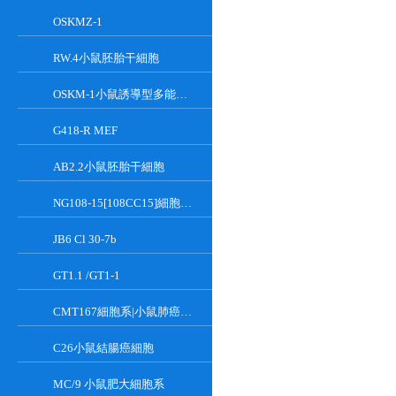
OSKMZ-1
RW.4小鼠胚胎干細胞
OSKM-1小鼠誘導型多能干細胞
G418-R MEF
AB2.2小鼠胚胎干細胞
NG108-15[108CC15]細胞系|小鼠神經母瘤與大鼠膠質瘤之融合細胞
JB6 Cl 30-7b
GT1.1 /GT1-1
CMT167細胞系|小鼠肺癌細胞
C26小鼠結腸癌細胞
MC/9 小鼠肥大細胞系