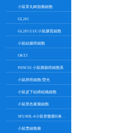
小鼠睪丸畸胎瘤細胞
GL261
GL261/LUC小鼠膠質細胞
小鼠結腸癌細胞
OKT3
PANC02 小鼠胰腺癌細胞系
小鼠肺癌細胞-熒光
小鼠皮下結締組織細胞
小鼠黑色素瘤細胞
SP2/MIL-6小鼠骨髓瘤B淋巴懸浮細胞系
小鼠漿細胞瘤