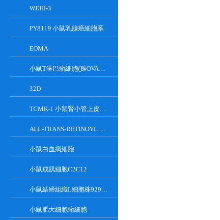
WEHI-3
PY8119 小鼠乳腺癌細胞系
EOMA
小鼠T淋巴瘤細胞(雞OVA基因修飾)
32D
TCMK-1 小鼠腎小管上皮細胞系
ALL-TRANS-RETINOYL B-GLUCURONIDE
小鼠白血病細胞
小鼠成肌細胞C2C12
小鼠結締組織L細胞株929克隆
小鼠肥大細胞瘤細胞