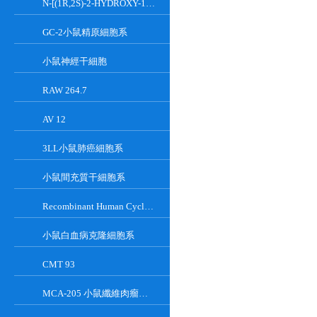
N-[(1R,2S)-2-HYDROXY-1-HYDROXYMETHYL-2-(2-TRIDECYL-1-CYCLOPROPENYL)ETHYL]OCT;GT-11
GC-2小鼠精原細胞系
小鼠神經干細胞
RAW 264.7
AV 12
3LL小鼠肺癌細胞系
小鼠間充質干細胞系
Recombinant Human Cyclin-Dependent Kinase Inhibitor 2A
小鼠白血病克隆細胞系
CMT 93
MCA-205 小鼠纖維肉瘤細胞系