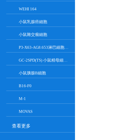
WEHI 164
小鼠乳腺癌細胞
小鼠雜交瘤細胞
P3-X63-AG8.653淋巴細胞小鼠骨髓瘤細胞
GC-2SPD(TS) 小鼠精母細胞系
小鼠胰腺Β細胞
B16-F0
M-1
MOVAS
查看更多