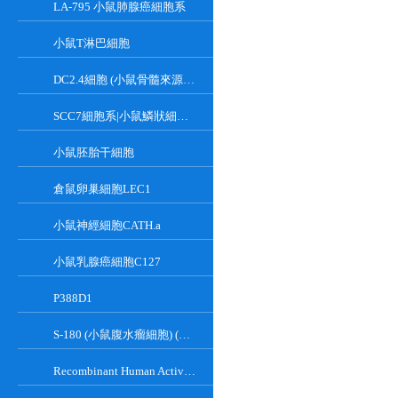
LA-795 小鼠肺腺癌細胞系
小鼠T淋巴細胞
DC2.4細胞 (小鼠骨髓來源樹突狀細胞)
SCC7細胞系|小鼠鱗狀細胞癌細胞
小鼠胚胎干細胞
倉鼠卵巢細胞LEC1
小鼠神經細胞CATH.a
小鼠乳腺癌細胞C127
P388D1
S-180 (小鼠腹水瘤細胞) (種屬鑒定正確)
Recombinant Human Active Focal Adhesion Kinase