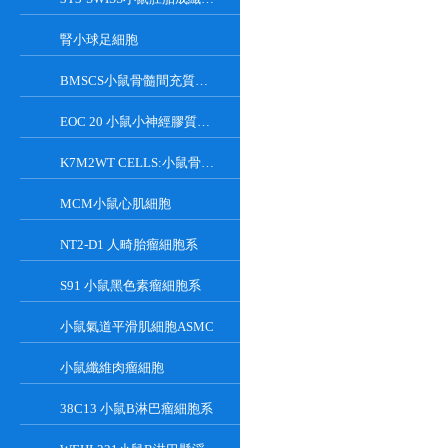
腎小球足細胞
BMSCS小鼠骨髓間充質干細胞
EOC 20 小鼠小神經膠質細胞系
K7M2WT CELLS:小鼠骨肉瘤成骨細胞系
MCM小鼠心肌細胞
NT2-D1 人畸胎瘤細胞系
S91 小鼠黑色素瘤細胞系
小鼠氣道平滑肌細胞ASMC
小鼠纖維肉瘤細胞
38C13 小鼠B淋巴瘤細胞系