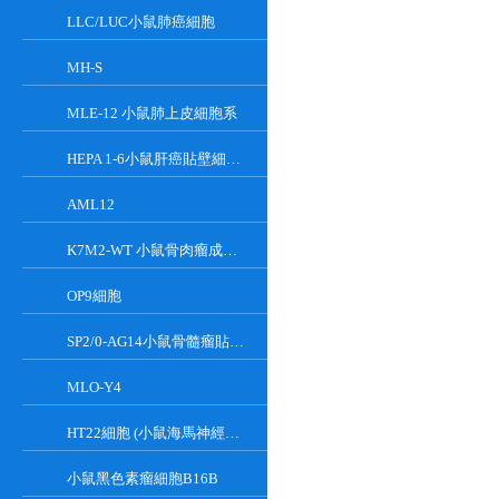
LLC/LUC小鼠肺癌細胞
MH-S
MLE-12 小鼠肺上皮細胞系
HEPA 1-6小鼠肝癌貼壁細胞系
AML12
K7M2-WT 小鼠骨肉瘤成骨細胞系
OP9細胞
SP2/0-AG14小鼠骨髓瘤貼壁細胞系
MLO-Y4
HT22細胞 (小鼠海馬神經元細胞) (STR鑒定正確)
小鼠黑色素瘤細胞B16B