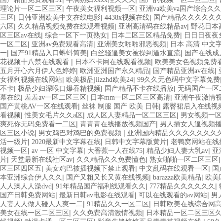
|
|
理论片一区二区三区
午夜美女福利视频一区
亚洲va欧美va国产综合久久
|
|
|
三区
日韩亚洲欧美中文在线电影
4438x视频在线
国产精品久久久久久久
|
|
|
六区
久久精品视频免费在线观看视频
亚洲高清码在线精品av
野花日本
|
|
|
区三区av在线
综合一区下一页熟女
日本二区三区精品免费
日日日夜夜
|
|
|
一区二区
亚洲av免费观看高清
亚洲美女啪啪邪恶视频
日本 高清 中文
|
|
|
一
国产91精品入口蝌蚪简美
白丝骚逼美女被操到逼水直流
国产在线成
|
|
花视频十八禁在线观看
日本不卡网在线观看视频
欧美美女色视频免费
|
|
|
五月开心六月伊人色婷婷
欧洲亚洲国产永久精品
国产精品亚洲av在线
|
|
女福利视频在线网站
欧美极品jiizzhd欧美24
99久久无色码中文字幕免费
|
|
|
不卡
极品少妇深喉口爆吞精视频
国产精品不卡在线播放
无码国产一区
|
|
|
幕在线
羞羞av一区二区三区
日本mm一区二区三区高清
亚洲午夜激情
|
|
国产黄桃AV一区在线观看
丝袜 制服 国产 欧美 日韩
露臀裙后入在线视
|
|
|
看视频
性美女毛片久久a区
成人区人妻精品一区二区三区
男女视频一
|
|
爽死你无码免费看一二区
青青青在线播放视频国产
男人插女人逼视频
|
|
区三区小说
男女鸡巴对鸡巴的免费视频
亚洲国内精品久久久久久久久
|
|
|
活一级片
2020最新中文字幕在线
日韩中文字幕版黄片
老鸭窝网站在线
|
|
|
|
视频一区
av 一区 中文字幕
大香蕉一人在线75
精品少妇人妻大乳av
亚
|
|
|
片
天堂最新在线社区av
久久精品久久免费懂色
熟女啪啪一区二区三区
|
|
|
区三区四区五
美女鸡巴被插视频下禁止观看
中文乱码在线观看一区
国
|
|
|
本亚洲综合伊人久久
国产又粗又长又黄在线视频
barazza欧美精品
欧美
|
|
|
人人澡人人澡dvd
91年精品国产福利线观看久久
777精品久久久久久久
|
|
|
国产日韩免费网站
最新日韩av电影在线观看
可以在线观看的av网站
男
|
|
人妻人人做人碰人人爽一二
91精品久久一区二区
日韩欧美在线综合网
|
|
美女在线一区二区三区
久久免费高清激情视频
日本精品一区二区三区