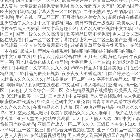
|
|
|
线视频
动漫卡通一区二区三区
影音先锋婷婷五月青青草视频在线
69
|
|
|
成人黄片
天堂最新在线免费看电影
鲁久久无码五月天有码
99精品国
|
|
|
欧洲操拍精彩视频
字幕人妻一区二区视频
中年美熟妇与少年的激情
7
|
|
|
费电影
手机在线一区二区三区
五月激情综合美女久久
超级碰碰在线视频
|
|
|
亚洲综合伊人久久
中文字幕超碰18区
美日韩黄色一级视频
欧美成人中
|
|
|
毛片在线成人免费看
中文字幕超碰18区
国产名人亚洲视频中文字幕
亚
|
|
|
区三区
国产一级久久久久高清版
欧美精品日韩不卡免费
男人日女人B
|
|
|
区在线观看
精品一区二区中文字幕绝色
密乳一区二区三区国产亚洲av
|
|
|
在线观看
一个人在线免费观看欧美
超碰青青草原免费在线观看97
在线
|
|
|
一本在线
18成人国产网站在线观看
啪啪啪啪啪啪啪啪啪啪啪啪啪啪片
|
|
|
的中文字幕在线
99精品六月婷婷综合在线
五月天 另类 黄色 综合
午夜
|
|
|
字一幂
国产精品黄色成人自拍网站
大香蕉尹人一本在线
色哟哟欧美日韩
|
|
|
视频
日本电影中文字幕久久久久久
v888av精品少妇
丝袜美腿内射在线
|
|
|
精品国产
97精品免费公开视频
夜夜夜夜大91香蕉国产
国产婷婷色一区
|
|
|
人精品久久久久久久久
丝袜美腿av一区二区
中文字幕乱码精品999
亚
|
|
|
看
啊啊啊好大好好吃在线观看
中文乱码字幕人妻精品
亚洲av乱码一
|
|
|
区二
av色伊人久久综合一区二区
久9热精品视频在线播放
欧美黑人a级
|
|
|
放
999精品欧美一区二区三区黑人
中文字幕乱码人妻在线观看
成人免
|
|
吹蜜桃av在线播放
99久久无色码中文字幕免费
青青青国产高清在线观
|
|
|
久久久久久久久
午夜精品久久十八禁
国产99热这里有精品
精品久久久免
|
|
|
17c
苍井空大战黑人喷水
欧美午夜精品久久久久久老年
一级片在线视
|
|
|
线观看
亚洲天堂男人网站在线观看
天天干天天插天天透
2018中文字
|
|
|
偷拍国产欧美精品
亚洲国产成人一区二区久久久
三级日本美女少妇99
|
|
小泽玛利亚一区二区三
国产综合无码视频呢在线
亚洲91色精品一区二
|
|
|
人妻人人妻
97 在线观看视频网站
男人桶女人到高潮视频国产精品
外国