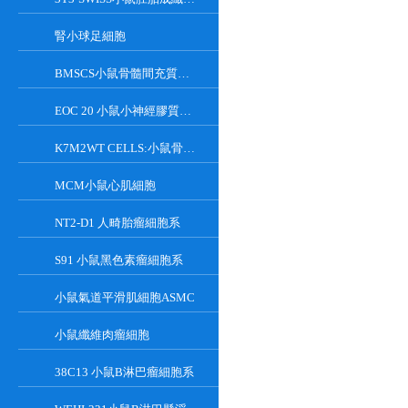
腎小球足細胞
BMSCS小鼠骨髓間充質干細胞
EOC 20 小鼠小神經膠質細胞系
K7M2WT CELLS:小鼠骨肉瘤成骨細胞系
MCM小鼠心肌細胞
NT2-D1 人畸胎瘤細胞系
S91 小鼠黑色素瘤細胞系
小鼠氣道平滑肌細胞ASMC
小鼠纖維肉瘤細胞
38C13 小鼠B淋巴瘤細胞系