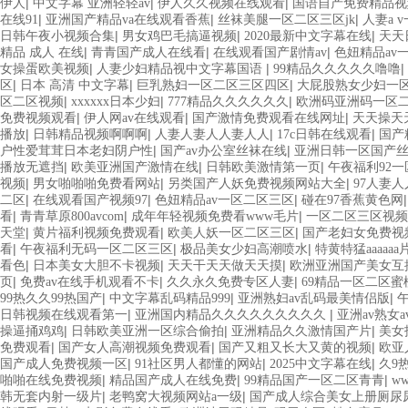
|
|
|
伊人
中文字幕 亚洲轻轻av
伊人久久视频在线观看
国语自产免费精品视
|
|
|
在线91
亚洲国产精品va在线观看香蕉
丝袜美腿一区二区三区jk
人妻a 
|
|
|
日韩午夜小视频合集
男女鸡巴毛搞逼视频
2020最新中文字幕在线
天天
|
|
|
精品 成人 在线
青青国产成人在线看
在线观看国产剧情av
色妞精品av
|
|
|
女操蛋欧美视频
人妻少妇精品视中文字幕国语
99精品久久久久久噜噜
|
|
|
区
日本 高清 中文字幕
巨乳熟妇一区二区三区四区
大屁股熟女少妇一
|
|
|
区二区视频
xxxxxx日本少妇
777精品久久久久久久
欧洲码亚洲码一区
|
|
|
免费视频观看
伊人网av在线观看
国产激情免费观看在线网址
天天操天
|
|
|
|
播放
日韩精品视频啊啊啊
人妻人妻人人妻人人
17c日韩在线观看
国产
|
|
户性爱茸茸日本老妇阴户性
国产av办公室丝袜在线
亚洲日韩一区国产
|
|
|
播放无遮挡
欧美亚洲国产激情在线
日韩欧美激情第一页
午夜福利92
|
|
|
视频
男女啪啪啪免费看网站
另类国产人妖免费视频网站大全
97人妻
|
|
|
二区
在线观看国产视频97
色妞精品av一区二区三区
碰在97香蕉黄色网
|
|
|
看
青青草原800avcom
成年年轻视频免费看www毛片
一区二区三区视频
|
|
|
天堂
黄片福利视频免费观看
欧美人妖一区二区三区
国产老妇女免费视
|
|
|
看
午夜福利无码一区二区三区
极品美女少妇高潮喷水
特黄特猛aaaaaa
|
|
|
看色
日本美女大胆不卡视频
天天干天天做天天摸
欧洲亚洲国产美女互
|
|
|
页
免费av在线手机观看不卡
久久永久免费专区人妻
69精品一区二区蜜
|
|
|
99热久久99热国产
中文字幕乱码精品999
亚洲熟妇av乱码最美情侣版
|
|
日韩视频在线观看第一
亚洲国内精品久久久久久久久久久
亚洲av熟女a
|
|
|
操逼捅鸡鸡
日韩欧美亚洲一区综合偷拍
亚洲精品久久激情国产片
美女
|
|
|
免费观看
国产女人高潮视频免费观看
国产又粗又长大又黄的视频
欧亚
|
|
|
国产成人免费视频一区
91社区男人都懂的网站
2025中文字幕在线
久9
|
|
|
啪啪在线免费视频
精品国产成人在线免费
99精品国产一区二区青青
w
|
|
韩无套内射一级片
老鸭窝大视频网站a一级
国产成人综合美女上册厕尿