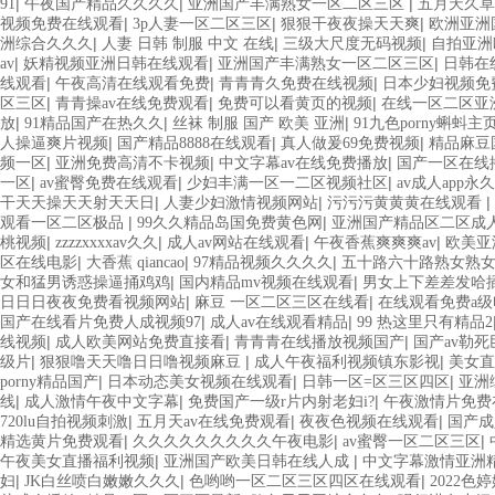
|
|
|
91
午夜国产精品久久久久
亚洲国产丰满熟女一区二区三区
五月天久草
|
|
|
视频免费在线观看
3p人妻一区二区三区
狠狠干夜夜操天天爽
欧洲亚洲
|
|
|
洲综合久久久
人妻 日韩 制服 中文 在线
三级大尺度无码视频
自拍亚洲
|
|
|
av
妖精视频亚洲日韩在线观看
亚洲国产丰满熟女一区二区三区
日韩在
|
|
|
线观看
午夜高清在线观看免费
青青青久免费在线视频
日本少妇视频免
|
|
|
区三区
青青操av在线免费观看
免费可以看黄页的视频
在线一区二区亚
|
|
|
放
91精品国产在热久久
丝袜 制服 国产 欧美 亚洲
91九色porny蝌蚪主
|
|
|
人操逼爽片视频
国产精品8888在线观看
真人做爰69免费视频
精品麻豆
|
|
|
频一区
亚洲免费高清不卡视频
中文字幕av在线免费播放
国产一区在线
|
|
|
一区
av蜜臀免费在线观看
少妇丰满一区一二区视频社区
av成人app永
|
|
|
干天天操天天射天天日
人妻少妇激情视频网站
污污污黄黄黄在线观看
|
|
观看一区二区极品
99久久精品岛国免费黄色网
亚洲国产精品区二区成
|
|
|
|
桃视频
zzzzxxxxav久久
成人av网站在线观看
午夜香蕉爽爽爽av
欧美亚
|
|
|
区在线电影
大香蕉 qiancao
97精品视频久久久久
五十路六十路熟女熟
|
|
女和猛男诱惑操逼捅鸡鸡
国内精品mv视频在线观看
男女上下差差发哈
|
|
日日日夜夜免费看视频网站
麻豆 一区二区三区在线看
在线观看免费a级
|
|
国产在线看片免费人成视频97
成人av在线观看精品
99 热这里只有精品2
|
|
|
线视频
成人欧美网站免费直接看
青青青在线播放视频国产
国产av勒
|
|
|
级片
狠狠噜天天噜日日噜视频麻豆
成人午夜福利视频镇东影视
美女直
|
|
|
porny精品国产
日本动态美女视频在线观看
日韩一区=区三区四区
亚洲
|
|
|
线
成人激情午夜中文字幕
免费国产一级r片内射老妇i?
午夜激情片免费
|
|
|
720lu自拍视频刺激
五月天av在线免费观看
夜夜色视频在线观看
国产成
|
|
|
精选黄片免费观看
久久久久久久久久久午夜电影
av蜜臀一区二区三区
|
|
午夜美女直播福利视频
亚洲国产欧美日韩在线人成
中文字幕激情亚洲
|
|
|
妇
JK白丝喷白嫩嫩久久久
色哟哟一区二区三区四区在线观看
2022色