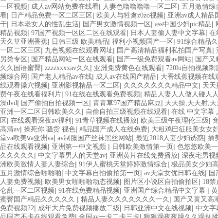
|
|
|
一区视频
成人av网站免费在线看
人妻色噜噜噜噜一区二区
五月激情综
|
|
|
看
日产精品免费一区二区三区
欧美人与牲禽z0zo视频
亚洲av成人精品
|
|
|
|
干
日本老女人的性乱生活
国产男女激情视频一区
ass中国少妇pic精品
|
|
|
精品视频
97国产视频一区区二区在线观看
日本人妻偷人妻中文字幕
在
|
|
|
天久草亚洲香蕉
日韩三级 欧美精品
福利小视频国产一区
91综合精品
|
|
|
一区二区三区
九色视频在线观看网址
国产高清精品福利私拍国产写真
|
|
|
另类专区
国产精品网站一区在线观看
国产一级免费观看av网站
国产又
|
|
|
久久国语蜜臀
zzzzxxxxav久久
亚洲免费黄色在线观看
720lu自拍视频刺
|
|
|
频综合网
国产老人精品av在线
成人av在线国产精品
大香线蕉视频在线观
|
|
|
线观看操穴视频
亚洲影视精品一区二区
久久久久久久久精品中文
天天
|
|
费午夜在线看福利片
91在线在线观看免费视频
精品人妻人人做人碰人
|
|
|
澡dvd
国产偷拍自拍视频一区
青青草97国产精品麻豆
天天操,天天射,
|
|
亚洲一区二区日韩欧美久久
自偷自拍三级视频在线观看
在线 中文字幕 
|
|
|
|
区
在线观看深夜av福利
91青草视频在线播放
欧美三级午夜理伦三级
|
|
|
高清av
操死你 骚货 视色
精品国产成人在线免费
大粗鸡巴征服美女女
|
|
|
堂va欧美ⅴa亚洲va
av制服国产丝袜黑丝网站
最近2018人妻少妇诱惑
插
|
|
|
品在线观看视频
亚洲第一中文视频
日韩欧美激情第一页
色悠悠欧美一
|
|
|
久久久久久
中文字幕男人的天堂av
亚洲黄片在线免费播放
深夜宅男视
|
|
洲欧美激情人妻人妻综合
91伊人蜜桃天堂婷婷激情综合
极品美女少妇
|
|
|
五月激情综合啪啪啪
中文字幕自拍偷拍第一页
av天堂女优日韩在线
国
|
|
|
人妻免费视频
欧美男女啪啪啪动态视频
图片区小说区自拍偷拍区
18
|
|
|
仑乱一区二区视频
91在线免费精品视频
亚洲国产综合精品中文字幕
黄
|
|
蜜臀国产精品久久久久久
精品人妻久久久久久久久一久
国产又黄又高
|
|
|
免费视频22
成年大片免费视频播放二级
日韩亚洲中文在线视频
中文字
|
|
品国产不卡在线观看免费
全国av一卡二卡三卡
狠狠躁夜夜躁久久躁别