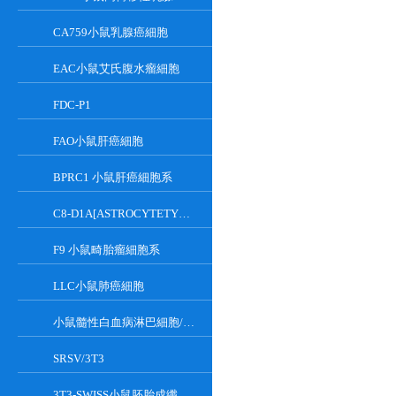
CA759小鼠乳腺癌細胞
EAC小鼠艾氏腹水瘤細胞
FDC-P1
FAO小鼠肝癌細胞
BPRC1 小鼠肝癌細胞系
C8-D1A[ASTROCYTETYPEICLONE]小鼠小腦細胞
F9 小鼠畸胎瘤細胞系
LLC小鼠肺癌細胞
小鼠髓性白血病淋巴細胞/小鼠白血病G-CSF依賴性細胞
SRSV/3T3
3T3-SWISS小鼠胚胎成纖維細胞