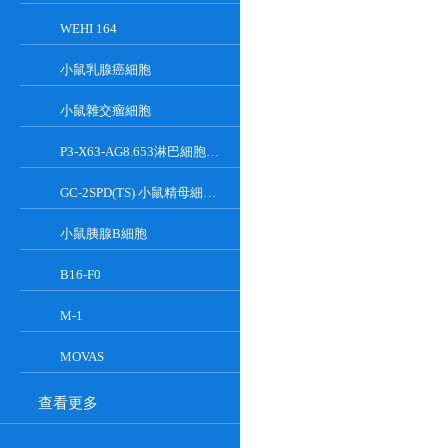
WEHI 164
小鼠乳腺癌細胞
小鼠雜交瘤細胞
P3-X63-AG8.653淋巴細胞小鼠骨髓瘤細胞
GC-2SPD(TS) 小鼠精母細胞系
小鼠胰腺Β細胞
B16-F0
M-1
MOVAS
查看更多