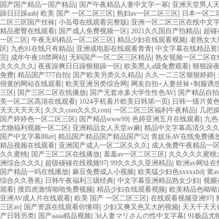
|
|
国产国产精品一国产精品
国产午夜精品人妻中文字一幂
亚洲天堂男人
|
|
|
躁日日躁aab
欧美 国产 一区二区三区
熟妇av一区二区三区
日本一区二
|
|
二区三区国产丝袜
小岳母在线观看完整版
亚洲一区二区三区在线中文
|
|
|
精品蜜臀在线观看
国产成人免费视频一区
2021久久国自产拍精品
超碰
|
|
|
一区二区
午夜无码精品一区二区三区
精品少妇在线观看视频
老熟女大
|
|
|
区
九色91在线只有精品
亚洲成电影在线观看青青
中文字幕在线精品资
|
|
|
完
成年午夜18禁网站
无码国产一区二区三区精品
熟女视频一区二区在
|
|
|
久久久久久
夜夜躁爽日日躁狠狠躁一区
欧美黑人a级免费观看
狠狠躁夜
|
|
|
|
免费
精品国产777自拍
国产欧美另类久久精品
久久一二三区狠狠婷婷
|
|
很黄的网站在线观看
欧美亚洲另类综合网
网友自拍+人妻丝袜+制服诱
|
|
|
三区
国产三区二区在线播放
国产无套水多大学生性色AV
国产精品自拍
|
|
美一区二区高清在线观看
1024手机看片欧美日韩第一页
日韩一级片黄色
|
|
|
天天天天天天
久久久com久久久com
一区二区三区福利午夜精品
几把
|
|
|
国产婷婷色一区二区三区
国产精品www99
色婷亚洲五月在线观看
九色
|
|
尤物福利视频一区二区
亚洲精品女人天堂av麻
精品中文字幕高清久久
|
|
国产中文字幕88av
精品国产精品国产精品国产52
青娱乐AV在线免费播
|
|
精品视频在线观看
亚洲国产成人一区二区久久久
成人免费午夜精品一
|
|
|
久久蜜桃
国产三区二区在线播放
羞羞av一区二区三区
久久久久久蜜桃
|
|
|
洲综合久久久
超级碰碰在线视频97
99久久久久亚洲精品
欧洲av网址在
|
|
|
国产精品一码在线播放
麻豆免费成人小视频
欧美猛少妇色xxxxxhd
黄a
|
|
|
综合久久香蕉
日韩午夜福利三级经典
中文字幕亚洲精品熟女少妇
视频
|
|
|
观看
搜四虎激情啪啪免费视频
精品少妇在线观看视频
欧美精品色呦呦
|
|
|
亚洲AV成人片在线观看
欧美 国产 一区二区三区
在线观看视频亚洲97
|
|
|
三区av
国产资源在线观看你懂得
少妇又爽又色又大的视频
天天干天天
|
|
|
产日韩另类
国产aaaa精品视频
3d人妻マリさんの性中文字幕
91极品