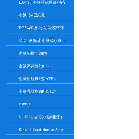
LA-795 小鼠肺腺癌細胞系
小鼠T淋巴細胞
DC2.4細胞 (小鼠骨髓來源樹突狀細胞)
SCC7細胞系|小鼠鱗狀細胞癌細胞
小鼠胚胎干細胞
倉鼠卵巢細胞LEC1
小鼠神經細胞CATH.a
小鼠乳腺癌細胞C127
P388D1
S-180 (小鼠腹水瘤細胞) (種屬鑒定正確)
Recombinant Human Active Focal Adhesion Kinase