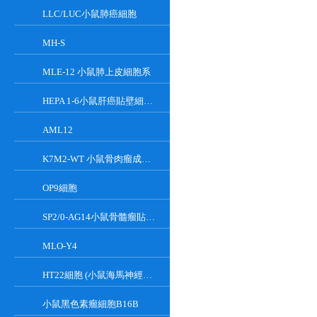
LLC/LUC小鼠肺癌細胞
MH-S
MLE-12 小鼠肺上皮細胞系
HEPA 1-6小鼠肝癌貼壁細胞系
AML12
K7M2-WT 小鼠骨肉瘤成骨細胞系
OP9細胞
SP2/0-AG14小鼠骨髓瘤貼壁細胞系
MLO-Y4
HT22細胞 (小鼠海馬神經元細胞) (STR鑒定正確)
小鼠黑色素瘤細胞B16B