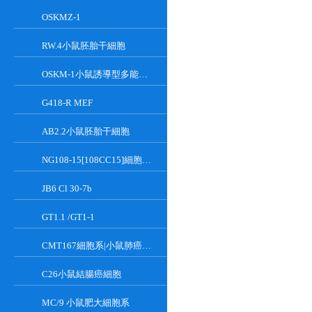
OSKMZ-1
RW.4小鼠胚胎干細胞
OSKM-1小鼠誘導型多能干細胞
G418-R MEF
AB2.2小鼠胚胎干細胞
NG108-15[108CC15]細胞系|小鼠神經母瘤與大鼠膠質瘤之融合細胞
JB6 Cl 30-7b
GT1.1 /GT1-1
CMT167細胞系|小鼠肺癌細胞
C26小鼠結腸癌細胞
MC/9 小鼠肥大細胞系