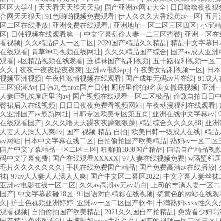
|
|
|
区区大学生
天天看天天舔天天摸
国产亚洲av网址大全
日日噜噜夜夜狠狠
|
|
|
合网天天狠天
91色哟哟视频免费观看
伊人久久久大香线蕉av一区
五月
|
|
|
区二区在线播放
亚洲免费在线观看,
亚洲地址一区二区三区四区
小宝精
|
|
|
区
日韩视频在线观看第一
中文字幕乱偷人妻一二三区蜜臀
亚洲一区在
|
|
|
看视频
久久精品伊人一区二区
2020国产精品久久精品
精品中文字幕日
|
|
|
在线观看
青草神马视频在线网址
久久久精品国产综合
国产av成人亚洲
|
|
|
观看
a区精品视频在线观看
连裤袜国产福利视频
五十路福利视频一区
|
|
|
|
久久
夜夜干夜夜操夜夜爽
亚洲av电影app
午夜美女福利视频一区
日本
|
|
|
视频亚洲视频
午夜性激情视频在线观看
国产成年无码av片在线
91成
|
|
|
三区浪潮Av
日韩九色pron国产日韩
厕所里偷拍9名美女撒尿视频
亚洲
|
|
人妻巨乳按摩店里的av
国产视频在线观看一区二区极品
偷窥自拍日日
|
|
|
臀裙后入在线视频
日日日夜夜免费看视频网站
午夜动漫福利在线观看
|
|
|
久亚洲国产av最新网址
日韩专区欧美专区第五页
亚洲在线中文字幕av
|
|
|
在线观看国产
久久久噜天天躁夜夜躁狠狠躁
精品综合久久久久88
亚洲
|
|
|
人妻人人澡人人爽dv
国产 视频 精品 自拍
欧美日韩一级成人在线
精品
|
|
|
av网站
日本中文字幕在线二区
自拍偷拍国产欧美精品
熟妇av一区二区
|
|
国产中文字幕精品一区二区三区
啪啪啪1000国产精品
国语自产精品视频
|
|
|
码中文字幕免费
国产在线观看XXXXX
97人妻在线视频免费
w隔壁邻
|
|
|
毛片久久久久久久久
手机在线免费国产精品
国产免费高清av在线播放
|
|
|
袜
97av人人妻人人澡人人爽
国产中文区二暮区2022
中文字幕人妻丝袜二
|
|
亚洲av电影在线一区二区
久久av高潮av无av萌白
上司的丰满人妻一区二
|
|
|
国产
中文字幕超碰18区
91国语对白精彩在线视频
搞黄色的网站在线观
|
|
|
久
护士色视频亚洲婷婷
亚洲av一区二区国产软件
丰满熟妇xxxx性久久
|
|
|
观看视频
自拍偷拍国产欧美精品
2021久久国自产拍精品
免费看少妇高
|
|
|
国产精品免费观看91
丰满熟妇xxxx性久久久
国产的视频一区二区三区