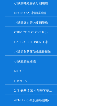
小鼠腦神經膠質母細胞瘤瘤株
NEURO-2A] 小鼠腦神經瘤細胞
小鼠腦微血管內皮細胞株
C3H/10T1/2 CLONE 8 小鼠胚胎成纖維細胞系
BALB/3T3CLONEA31 小鼠胚胎成纖維細胞
小鼠前脂肪胚胎成纖維細胞
小鼠胚胎瘤細胞
NIH3T3
L Wnt 3A
2-(3-氨基-5-氯-4-羥基芐基)-1H-異吲哚-1,3(2H)-二酮
4T1-LUC小鼠乳腺癌細胞-熒光素酶標記