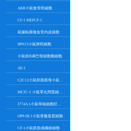
AKR小鼠食管癌細胞
CF-1 MEFCF-1
鼠腸粘膜微血管內皮細胞
HP615小鼠肺癌細胞
小鼠前B淋巴母細胞瘤細胞
AE-1
C2C12小鼠胚胎肌母小鼠胚胎肌母細胞
MLTC-1 小鼠睪丸間質細胞瘤細胞系
J774A.1小鼠單核細胞巨噬細胞
OP9-DL1小鼠骨髓基質細胞
CF-1小鼠胚胎成纖維細胞