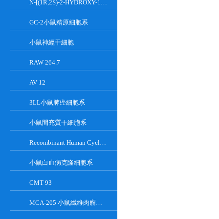
N-[(1R,2S)-2-HYDROXY-1-HYDROXYMETHYL-2-(2-TRIDECYL-1-CYCLOPROPENYL)ETHYL]OCT;GT-11
GC-2小鼠精原細胞系
小鼠神經干細胞
RAW 264.7
AV 12
3LL小鼠肺癌細胞系
小鼠間充質干細胞系
Recombinant Human Cyclin-Dependent Kinase Inhibitor 2A
小鼠白血病克隆細胞系
CMT 93
MCA-205 小鼠纖維肉瘤細胞系