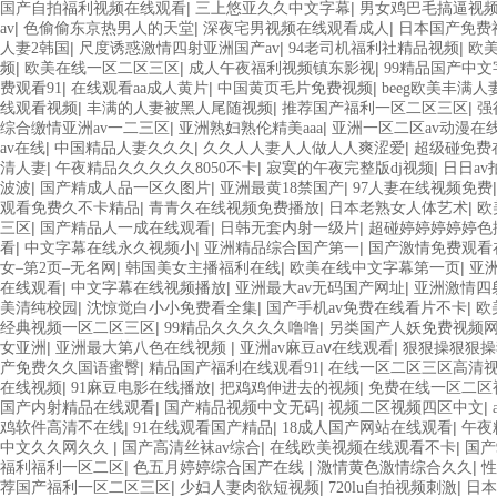
|
|
国产自拍福利视频在线观看
三上悠亚久久中文字幕
男女鸡巴毛搞逼视
|
|
|
av
色偷偷东京热男人的天堂
深夜宅男视频在线观看成人
日本国产免费
|
|
|
人妻2韩国
尺度诱惑激情四射亚洲国产av
94老司机福利社精品视频
欧美
|
|
|
频
欧美在线一区二区三区
成人午夜福利视频镇东影视
99精品国产中文
|
|
|
费观看91
在线观看aa成人黄片
中国黄页毛片免费视频
beeg欧美丰满人
|
|
|
线观看视频
丰满的人妻被黑人尾随视频
推荐国产福利一区二区三区
强
|
|
综合缴情亚洲av一二三区
亚洲熟妇熟伦精美aaa
亚洲一区二区av动漫在
|
|
|
av在线
中国精品人妻久久久
久久人人妻人人做人人爽涩爱
超级碰免费
|
|
|
清人妻
午夜精品久久久久久8050不卡
寂寞的午夜完整版dj视频
日日a
|
|
|
波波
国产精成人品一区久图片
亚洲最黄18禁国产
97人妻在线视频免费
|
|
|
观看免费久不卡精品
青青久在线视频免费播放
日本老熟女人体艺术
欧美
|
|
|
三区
国产精品人一成在线观看
日韩无套内射一级片
超碰婷婷婷婷婷色播
|
|
|
看
中文字幕在线永久视频小
亚洲精品综合国产第一
国产激情免费观看
|
|
|
女–第2页–无名网
韩国美女主播福利在线
欧美在线中文字幕第一页
亚洲
|
|
|
在线观看
中文字幕在线视频播放
亚洲最大av无码国产网址
亚洲激情四
|
|
|
美清纯校园
沈惊觉白小小免费看全集
国产手机av免费在线看片不卡
欧
|
|
经典视频一区二区三区
99精品久久久久久噜噜
另类国产人妖免费视频
|
|
|
女亚洲
亚洲最大第八色在线视频
亚洲av麻豆aⅴ在线观看
狠狠操狠狠操
|
|
产免费久久国语蜜臀
精品国产福利在线观看91
在线一区二区三区高清
|
|
|
在线视频
91麻豆电影在线播放
把鸡鸡伸进去的视频
免费在线一区二区
|
|
|
国产内射精品在线观看
国产精品视频中文无码
视频二区视频四区中文
|
|
|
鸡软件高清不在线
91在线观看国产精品
18成人国产网站在线观看
午夜
|
|
|
中文久久网久久
国产高清丝袜av综合
在线欧美视频在线观看不卡
国产
|
|
|
福利福利一区二区
色五月婷婷综合国产在线
激情黄色激情综合久久
性
|
|
|
荐国产福利一区二区三区
少妇人妻肉欲短视频
720lu自拍视频刺激
日本