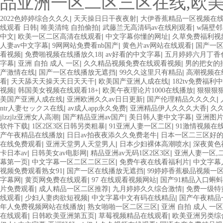
品亚洲一区二区三区在线,欧
|
|
2022色婷婷综合久久久
天天操日日干夜夜射
大伊香蕉精品一区视频在
|
|
|
线观看 日韩
唯美清纯 自拍偷拍
武藤兰无高清码av在线刚观看
w隔壁
|
|
|
中文
欧美一区二区高清在线观看
中文字幕你懂的网址
久草免费福利视
|
|
|
人妻av中文字幕
9网网站免费看nb国产
黄色片av网站在线观看
国产一区
|
|
|
看视频
免费啪视频在线播放久18
av好看的中文字幕
五月婷婷六月丁香
|
|
|
字幕
亚洲 自拍 成人 一区
久久精品视频免费在线观看视频
男的把女的
|
|
|
产激情在线
国产一区在线播放无遮挡
99久久这里只有精品
高潮视频在
|
|
|
看
天天舔天天操天天日天天干
欧美国产亚洲人成在线
182tv免费福利
|
|
|
视频
韩国美女视频在线观看18+
欧美午夜理论片1000在线播放
狠狠狠
|
|
|
美国产亚洲人成在线
亚洲欧洲久久av日日更新
国产伦理精品久久久久
|
|
|
ntr人妻セックス在线
av成人app永久免费
亚洲精品伊人久久久大香
久久
|
|
|
jlzzjlz亚洲女人高潮
国产精品亚洲av国产
美日韩人妻中文字幕
亚洲图
|
|
|
软件下载
1区2区3区日韩另类粗暴
91亚洲人妻一区二区
91激情视频在
|
|
产午夜精品在线播放
日日av拍夜夜添久久免费老牛
日本一区二三区好
|
|
|
在线免费观看
亚洲天堂男人天堂男人
日本少妇裸体高潮喷水
深夜黄色
|
|
|
卡日本av
日韩美女av电影网
精品亚洲av无码1区2区3区
亚洲人妻一区,二
|
|
|
幕第一页
中文字幕一区二区二区三区
免费午夜在线看福利片
中文字幕
|
|
视频免费观看熟女91
国产一区在线播放无遮挡
99婷婷香蕉极品视频一
|
|
|
字幕网
黄页网免费在线观看
97 在线观看视频网站
国产91精品入口蝌
|
|
|
片免费观看
成人精品一区二区推荐
九月婷婷久久综合激情
免费一级特
|
|
|
线观看
少妇人妻肉欲短视频
中文字幕中文有码在线精品
国产午夜精品
|
|
年人免费视频网站在线播放
熟女啪啪一区二区三区
亚洲 自拍 成人 一区
|
|
|
在线观看
日韩欧美亚洲第五页
草莓视频精品在线观看
欧美亚洲另类综