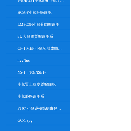
WEHI-231小鼠B淋巴懸浮細胞系
HCA-F小鼠肝癌細胞
LM8C3H小鼠骨肉瘤細胞
9L 大鼠膠質瘤細胞系
CF-1 MEF 小鼠胚胎成纖維細胞系
h22/luc
NS-1 （P3/NSI/1-
小鼠腎上腺皮質瘤細胞
小鼠肺癌細胞系
PT67 小鼠逆轉錄病毒包裝細胞系
GC-1 spg