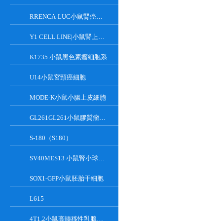
RRENCA-LUC小鼠腎癌細胞LUC轉染株
Y1 CELL LINE|小鼠腎上腺皮質瘤細胞
K1735 小鼠黑色素瘤細胞系
U14小鼠宮頸癌細胞
MODE-K小鼠小腸上皮細胞
GL261GL261小鼠膠質瘤細胞
S-180（S180）
SV40MES13 小鼠腎小球系膜細胞
SOX1-GFP小鼠胚胎干細胞
L615
4T1.2小鼠高轉移性乳腺癌細胞