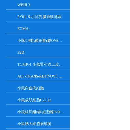
WEHI-3
PY8119 小鼠乳腺癌細胞系
EOMA
小鼠T淋巴瘤細胞(雞OVA基因修飾)
32D
TCMK-1 小鼠腎小管上皮細胞系
ALL-TRANS-RETINOYL B-GLUCURONIDE
小鼠白血病細胞
小鼠成肌細胞C2C12
小鼠結締組織L細胞株929克隆
小鼠肥大細胞瘤細胞