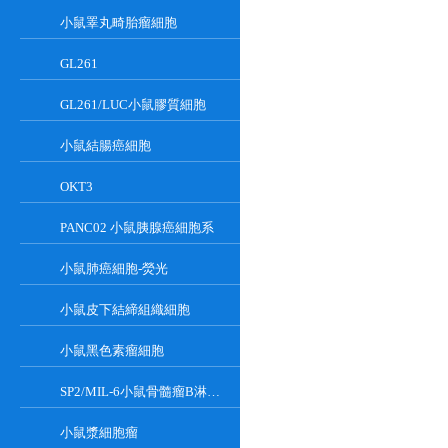
小鼠睪丸畸胎瘤細胞
GL261
GL261/LUC小鼠膠質細胞
小鼠結腸癌細胞
OKT3
PANC02 小鼠胰腺癌細胞系
小鼠肺癌細胞-熒光
小鼠皮下結締組織細胞
小鼠黑色素瘤細胞
SP2/MIL-6小鼠骨髓瘤B淋巴懸浮細胞系
小鼠漿細胞瘤