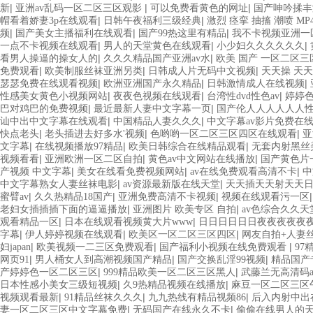
|
|
|
新
亚洲av乱码一区二区三区观影
可以免费看黄色的网址
国产呻吟揉丰
|
|
帽看着娇妻3p在线观看
日韩午夜福利三级经典
激烈 痉挛 抽搐 潮喷 MP
|
|
|
频
国产美女主播福利在线观看
国产99热这里有精品
我不卡视频亚洲一
|
|
|
一点不卡视频在线观看
男人的天堂黄色在线观看
小少妇久久久久久久
|
|
看男人操逼的操女人的
久久久精品国产亚洲av水
欧美 国产 一区二区三
|
|
|
免费观看
欧美制服丝袜亚洲另类
日韩成人片无码中文视频
天天操 天天
|
|
|
瑟瑟免费在线观看视频
欧洲亚洲国产永久精品
日韩激情成人在线视频
|
|
|
性感美女黄色小视频网站
夜夜色视频在线观看
台湾性dvd性色av
婷婷
|
|
巴对鸡巴的免费视频
最近最新人妻中文字幕一页
国产伦人人人人人人
|
|
讪中出中文字幕在线观看
中国精品人妻久久久
中文字幕av影片免费在
|
|
|
快点老头
老头插进去好多水'视频
色哟哟一区二区三区四区在线观看
亚
|
|
|
文字幕
在线视频播放97精品
欧美日韩综合在线精品观看
无套内射黑丝
|
|
|
视频看看
亚洲欧洲一区二区自拍
黄色av中文网站在线播放
国产黄色片
|
|
|
产视频 中文字幕
美女在线看免费视频网站
av在线免费观看高清不卡
中
|
|
中文字幕熟女人妻丝袜电影
av资源最新版在线天堂
天天插天天射天天
|
|
|
蜜臂av
久久热精品18国产
亚洲免费高清不卡视频
视频在线观看污一区
|
|
老妇女插插插下面的逼逼播放
亚洲图片 欧美专区 自拍
av色综合久久天
|
|
观看精品一区
日本在线观看视频黄大片www
日日日日日日夜夜夜夜夜
|
|
|
字幕
伊人婷婷视频在线观看
欧美区一区二区三区四区
网友自拍+人妻
|
|
|
妇japan
欧美视频一二三区免费观看
国产福利小视频在线免费观看
97
|
|
|
网页91
男人桶女人到高潮视频国产精品
国产交换乱淫99视频
精品国产
|
|
产婷婷色一区二区三区
999精品欧美一区二区三区黑人
武藤兰无高清码
|
|
日本性感小美女三级短视频
久9热精品视频在线播放
麻豆一区二区三区
|
|
|
视频观看最新
91精品丝袜久久久
九九热线有精品视频86
后入内射中出
|
|
妻一区二区三区中文字幕免费
无码国产在线永久不卡
偷偷在线男人的