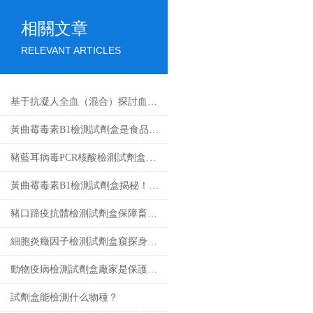
相關文章
RELEVANT ARTICLES
基于抗凝人全血（混合）探討血液流變學特性及其影響因素
黃曲霉毒素B1檢測試劑盒是食品安全的新工具
豬藍耳病毒PCR核酸檢測試劑盒基礎科普
黃曲霉毒素B1檢測試劑盒揭秘！精準鎖定隱患
豬口蹄疫抗體檢測試劑盒保障畜牧業健康發展的重要工具
細胞炎癥因子檢測試劑盒窺探身體內部的戰爭
動物疫病檢測試劑盒廠家是保護動物健康的重要環節
試劑盒能檢測什么物種？