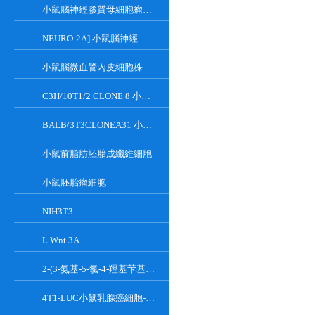
小鼠腦神經膠質母細胞瘤瘤株
NEURO-2A] 小鼠腦神經瘤細胞
小鼠腦微血管內皮細胞株
C3H/10T1/2 CLONE 8 小鼠胚胎成纖維細胞系
BALB/3T3CLONEA31 小鼠胚胎成纖維細胞
小鼠前脂肪胚胎成纖維細胞
小鼠胚胎瘤細胞
NIH3T3
L Wnt 3A
2-(3-氨基-5-氯-4-羥基芐基)-1H-異吲哚-1,3(2H)-二酮
4T1-LUC小鼠乳腺癌細胞-熒光素酶標記