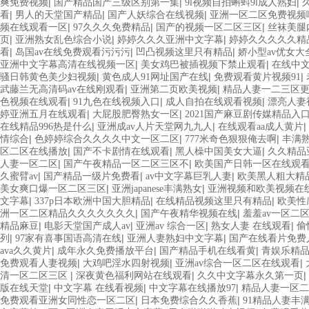
|
|
|
爽免费视频
国产精品国产三级区别第一集
9l视频自拍蝌蚪9l成人熟妇
|
|
|
看
男人的天堂国产精品
国产人妖综合在线视频
亚洲一区二区免费视频
|
|
|
频在线观看一区
97久久久免费精品
国产的视频一区二区三区
丝袜美腿
|
|
|
页
亚洲熟女乱色综合小说
婷婷久久久亚洲中文字幕
婷婷久久久久久精
|
|
|
看
岛国av在线免费观看污污污
凹凸视频这里只有精品
娇小型av优女大
|
|
亚洲中文字幕高清在线视频一区
美女鸡巴被插视频下禁止观看
在线中
|
|
|
骚日韩黄色美少妇视频
黄色成人91网址国产在线
免费观看黄片视频91
|
|
武藤兰无高清码av在线刚观看
亚洲第二页欧美视频
精品人妻一二三区
|
|
|
色视频在线观看
91九色在线视频入口
成人自拍在线观看视频
漂亮人妻
|
|
婷亚洲五月在线观看
大屁股肥臀熟女一区
2021国产麻豆剧传媒精品入
|
|
|
在线精品996热是什么
亚洲成av人片天堂网九九人
在线观看aa成人黄片
|
|
|
情综合
色婷婷综合久久久久中文一区二区
777米奇色狠狠俺去啊
丰满熟
|
|
|
区二区在线播放
国产不卡剧情在线观看
黑人橾中国美女大逼
久久精品
|
|
人妻一区二区
国产午夜精品一区二区三区不
欧美国产日韩一区在线观
|
|
|
久蜜臂av
国产精品一级片免费看
av中文字幕巨乳人妻
欧美黑人粗大精
|
|
美女爽口爆一区二区三区
亚洲japanese丰满熟女
亚洲视频和欧美视频在
|
|
|
文字幕
337p日本欧洲中国大胆精品
在线精品视频这里只有精品
欧美性
|
|
洲一区二区精品久久久久久久久
国产午夜精华视频在线
羞羞av一区二
|
|
|
|
精品麻豆
电影天堂国产成人av
亚洲av 综合一区
熟女人妻 在线观看
偷
|
|
|
列
97家有喜事国语高清在线
亚洲人妻熟妇中文字幕
国产在线看片免费
|
|
|
ava久久黄片
成年永久免费播放平台
国产精品手机在线看黄
青娱乐精
|
|
|
免费观看人妻视频
大鸡吧淫水四射视频
亚洲av综合一区二区在线观看
|
|
|
清一区二区三区
深夜黄色福利网站在线观看
久久中文字幕永久第一页
|
|
|
版在线天堂
中文字幕 在线看视频
中文字幕在线播放97
精品人妻一区二
|
|
免费观看亚洲女同性恋一区二区
日本免费综合久久香蕉
91精品人妻丰