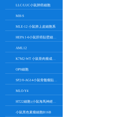
LLC/LUC小鼠肺癌細胞
MH-S
MLE-12 小鼠肺上皮細胞系
HEPA 1-6小鼠肝癌貼壁細胞系
AML12
K7M2-WT 小鼠骨肉瘤成骨細胞系
OP9細胞
SP2/0-AG14小鼠骨髓瘤貼壁細胞系
MLO-Y4
HT22細胞 (小鼠海馬神經元細胞) (STR鑒定正確)
小鼠黑色素瘤細胞B16B