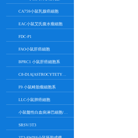
CA759小鼠乳腺癌細胞
EAC小鼠艾氏腹水瘤細胞
FDC-P1
FAO小鼠肝癌細胞
BPRC1 小鼠肝癌細胞系
C8-D1A[ASTROCYTETYPEICLONE]小鼠小腦細胞
F9 小鼠畸胎瘤細胞系
LLC小鼠肺癌細胞
小鼠髓性白血病淋巴細胞/小鼠白血病G-CSF依賴性細胞
SRSV/3T3
3T3-SWISS小鼠胚胎成纖維細胞