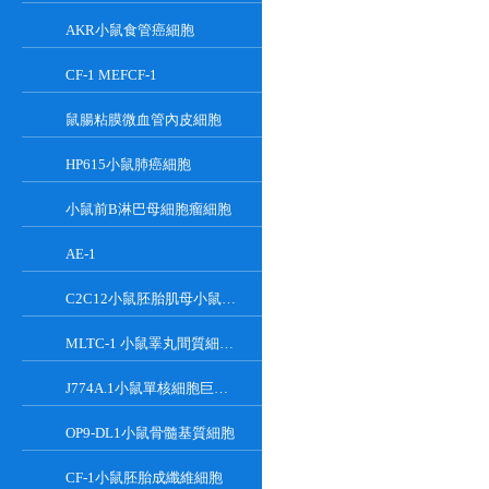
AKR小鼠食管癌細胞
CF-1 MEFCF-1
鼠腸粘膜微血管內皮細胞
HP615小鼠肺癌細胞
小鼠前B淋巴母細胞瘤細胞
AE-1
C2C12小鼠胚胎肌母小鼠胚胎肌母細胞
MLTC-1 小鼠睪丸間質細胞瘤細胞系
J774A.1小鼠單核細胞巨噬細胞
OP9-DL1小鼠骨髓基質細胞
CF-1小鼠胚胎成纖維細胞