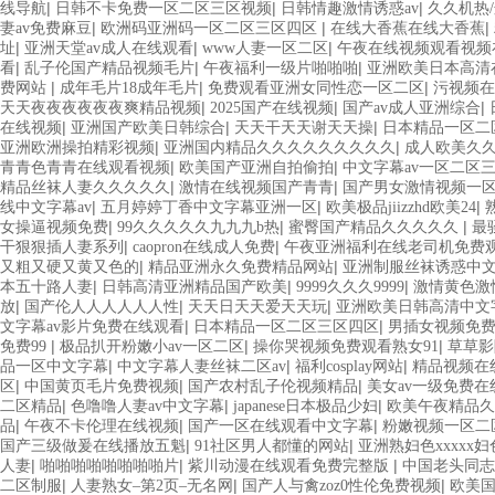
|
|
|
线导航
日韩不卡免费一区二区三区视频
日韩情趣激情诱惑av
久久机热/
|
|
|
妻av免费麻豆
欧洲码亚洲码一区二区三区四区
在线大香蕉在线大香蕉
|
|
|
址
亚洲天堂av成人在线观看
www人妻一区二区
午夜在线视频观看视频
|
|
|
看
乱子伦国产精品视频毛片
午夜福利一级片啪啪啪
亚洲欧美日本高清
|
|
|
费网站
成年毛片18成年毛片
免费观看亚洲女同性恋一区二区
污视频在
|
|
|
天天夜夜夜夜夜夜爽精品视频
2025国产在线视频
国产av成人亚洲综合
|
|
|
在线视频
亚洲国产欧美日韩综合
天天干天天谢天天操
日本精品一区二
|
|
亚洲欧洲操拍精彩视频
亚洲国内精品久久久久久久久久久
成人欧美久
|
|
青青色青青在线观看视频
欧美国产亚洲自拍偷拍
中文字幕av一区二区
|
|
精品丝袜人妻久久久久久
激情在线视频国产青青
国产男女激情视频一
|
|
|
线中文字幕av
五月婷婷丁香中文字幕亚洲一区
欧美极品jiizzhd欧美24
|
|
|
女操逼视频免费
99久久久久久九九九b热
蜜臀国产精品久久久久久
最
|
|
干狠狠插人妻系列
caopron在线成人免费
午夜亚洲福利在线老司机免费
|
|
又粗又硬又黄又色的
精品亚洲永久免费精品网站
亚洲制服丝袜诱惑中
|
|
|
本五十路人妻
日韩高清亚洲精品国产欧美
9999久久久9999
激情黄色激
|
|
|
放
国产伦人人人人人人性
天天日天天爱天天玩
亚洲欧美日韩高清中文
|
|
文字幕av影片免费在线观看
日本精品一区二区三区四区
男插女视频免
|
|
|
免费99
极品扒开粉嫩小av一区二区
操你哭视频免费观看熟女91
草草影
|
|
|
品一区中文字幕
中文字幕人妻丝袜二区av
福利cosplay网站
精品视频在
|
|
|
区
中国黄页毛片免费视频
国产农村乱子伦视频精品
美女av一级免费在
|
|
|
二区精品
色噜噜人妻av中文字幕
japanese日本极品少妇
欧美午夜精品
|
|
|
品
午夜不卡伦理在线视频
国产一区在线观看中文字幕
粉嫩视频一区二
|
|
国产三级做爰在线播放五魁
91社区男人都懂的网站
亚洲熟妇色xxxxx妇
|
|
|
人妻
啪啪啪啪啪啪啪啪片
紫川动漫在线观看免费完整版
中国老头同志
|
|
|
二区制服
人妻熟女–第2页–无名网
国产人与禽zoz0性伦免费视频
欧美