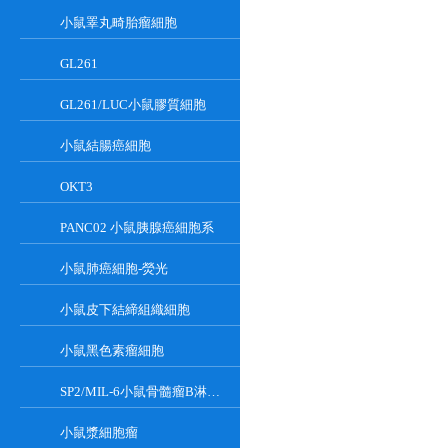
小鼠睪丸畸胎瘤細胞
GL261
GL261/LUC小鼠膠質細胞
小鼠結腸癌細胞
OKT3
PANC02 小鼠胰腺癌細胞系
小鼠肺癌細胞-熒光
小鼠皮下結締組織細胞
小鼠黑色素瘤細胞
SP2/MIL-6小鼠骨髓瘤B淋巴懸浮細胞系
小鼠漿細胞瘤