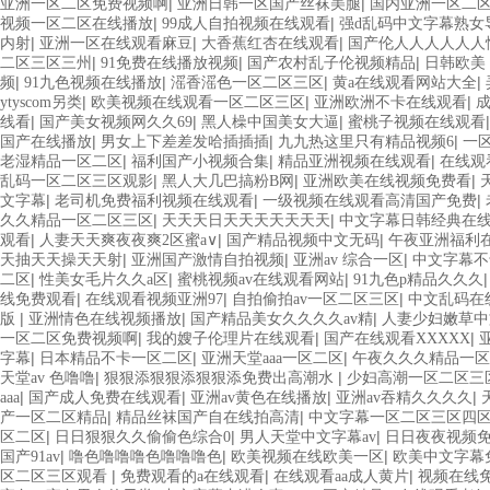
|
|
亚洲一区二区免费视频啊
亚洲日韩一区国产丝袜美腿
国内亚洲一区二
|
|
视频一区二区在线播放
99成人自拍视频在线观看
强d乱码中文字幕熟女
|
|
|
内射
亚洲一区在线观看麻豆
大香蕉红杏在线观看
国产伦人人人人人人
|
|
|
二区三区三州
91免费在线播放视频
国产农村乱子伦视频精品
日韩欧美
|
|
|
|
频
91九色视频在线播放
滛香滛色一区二区三区
黄a在线观看网站大全
|
|
|
ytyscom另类
欧美视频在线观看一区二区三区
亚洲欧洲不卡在线观看
成
|
|
|
线看
国产美女视频网久久69
黑人橾中国美女大逼
蜜桃子视频在线观看
|
|
|
国产在线播放
男女上下差差发哈插插插
九九热这里只有精品视频6
一
|
|
|
老湿精品一区二区
福利国产小视频合集
精品亚洲视频在线观看
在线观
|
|
|
乱码一区二区三区观影
黑人大几巴搞粉B网
亚洲欧美在线视频免费看
|
|
|
文字幕
老司机免费福利视频在线观看
一级视频在线观看高清国产免费
|
|
久久精品一区二区三区
天天天日天天天天天天天
中文字幕日韩经典在
|
|
|
观看
人妻天天爽夜夜爽2区蜜a∨
国产精品视频中文无码
午夜亚洲福利
|
|
|
天抽天天操天天射
亚洲国产激情自拍视频
亚洲av 综合一区
中文字幕不
|
|
|
二区
性美女毛片久久a区
蜜桃视频av在线观看网站
91九色p精品久久久
|
|
|
线免费观看
在线观看视频亚洲97
自拍偷拍av一区二区三区
中文乱码在
|
|
|
版
亚洲情色在线视频播放
国产精品美女久久久久av精
人妻少妇嫩草
|
|
|
一区二区免费视频啊
我的嫂子伦理片在线观看
国产在线观看XXXXX
|
|
|
字幕
日本精品不卡一区二区
亚洲天堂aaa一区二区
午夜久久久精品一区
|
|
天堂av 色噜噜
狠狠添狠狠添狠狠添免费出高潮水
少妇高潮一区二区三
|
|
|
|
aaa
国产成人免费在线观看
亚洲av黄色在线播放
亚洲av吞精久久久久
|
|
产一区二区精品
精品丝袜国产自在线拍高清
中文字幕一区二区三区四
|
|
|
区二区
日日狠狠久久偷偷色综合0
男人天堂中文字幕av
日日夜夜视频
|
|
|
国产91av
噜色噜噜噜色噜噜噜色
欧美视频在线欧美一区
欧美中文字幕
|
|
|
区二区三区观看
免费观看的a在线观看
在线观看aa成人黄片
视频在线免