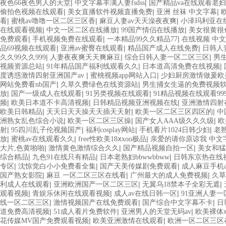
|
|
夜色66夜色男人的天堂
中文字幕丰满人妻fsdss
国产精品va在线观看老
|
|
|
偷拍色视频在线观看
美女直播软件视频直播免费
亚洲 丝袜 中文字幕
|
|
|
看
蜜桃av噜噜一区二区三区香
麻豆人妻av天天澡夜夜爽
小泽玛利亚在
|
|
|
在线观看视频
中文一区二区在线播放
99国产情侣在线播放
美女很黄很
|
|
|
免费观看
手机视频免费在线观看
一本精品99久久精品77
在线视频 中文
|
|
|
品69视频在线观看
亚洲av蜜臀在线观看
精品国产成人在线免费
日韩人
|
|
|
久久99久久999
人妻夜夜爽天天爽麻豆
综合日韩人妻一区二区三区
男
|
|
|
视频资源总站
91年精品国产福利线观看久久
日本道高清免费在线视频
|
|
度诱惑激情四射亚洲国产av
蜜桃视频app网站入口
少妇厨房激情做爰欧
|
|
网站免费看nb国产
久草久费绿色在线资源站
男生捅女生逼的免费视频
|
|
|
放
国产一级成人在线观看
91另类视频在线观看
91精品视频在线观看99
|
|
|
频
欧美日本道不卡高清视频
日韩精品视频亚洲视频在线
亚洲激情四射
|
|
|
欧美日韩精品
天天日天天操天天插天天射
欧美一区二区三区四区的
中
|
|
|
洲熟女乱色综合小说
欧美一区二区三区操
国产女人AAA级久久久级
欧
|
|
|
|
射
95四川乱子伦视频国产
福利cosplay网站
手机看片1024日韩少妇
老
|
|
|
放
蜜桃av在线观看久久
free性欧美18ⅹxoo极品
亲爱的请你原谅我 中文
|
|
|
大片,色黄啪啪
激情黄色激情综合久久
国产精品视频自拍一区
美女和猛
|
|
|
综合精品
九色91在线只有精品
日本老熟妇bbwwbbww
日韩东京热在线
|
|
|
专区
沈惊觉白小小免费看全集
国产天美传媒剧免费观看
成人麻豆手机a
|
|
|
国产熟女影院
麻豆 一区二区三区在线看
广州最大的成人免费视频
久草
|
|
|
利成人在线观看
亚洲欧洲国产一区二区三区
无翼乌18禁本子全彩无遮
|
|
|
观看视频
青娱乐休闲在线观看视频
成人av在线日韩一区
91亚洲人妻一
|
|
|
线一区二区三区
激情视频国产在线免费观看
国产综合中文字幕不卡
日
|
|
|
道免费高清视频
51成人看片免费软件
亚洲男人的天堂无码av
欧美裸体x
|
|
花传媒MV国产免费观看视频
欧美亚洲激情在线观看
欧洲一区二区三区