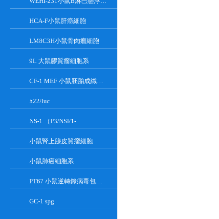
WEHI-231小鼠B淋巴懸浮細胞系
HCA-F小鼠肝癌細胞
LM8C3H小鼠骨肉瘤細胞
9L 大鼠膠質瘤細胞系
CF-1 MEF 小鼠胚胎成纖維細胞系
h22/luc
NS-1 （P3/NSI/1-
小鼠腎上腺皮質瘤細胞
小鼠肺癌細胞系
PT67 小鼠逆轉錄病毒包裝細胞系
GC-1 spg