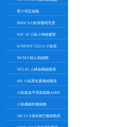
腎小球足細胞
BMSCS小鼠骨髓間充質干細胞
EOC 20 小鼠小神經膠質細胞系
K7M2WT CELLS:小鼠骨肉瘤成骨細胞系
MCM小鼠心肌細胞
NT2-D1 人畸胎瘤細胞系
S91 小鼠黑色素瘤細胞系
小鼠氣道平滑肌細胞ASMC
小鼠纖維肉瘤細胞
38C13 小鼠B淋巴瘤細胞系