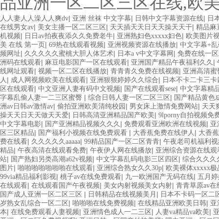
品亚洲一区二区三区在线,欧
|
|
|
人人妻人人澡人人爽dv
亚洲 丝袜 中文字幕
日韩中文字幕资源在线
日本
|
|
|
在线男女av
美女主播一区二区三区
天天插天天日天天操天天干
精品麻
|
|
|
机视频
日日av拍夜夜添久久免费老牛
亚洲熟妇色xxxxx妇色
欧美图片
|
|
|
美 在线 第一页
69热在线观看视频
亚洲视频资源在线播放
中文字幕+乱
|
|
|
频网址
久久久久久蜜桃大胆人体艺术
日本a v中文字幕网
免费在线一区
|
|
|
洲码在线观看
麻豆电影国产一区在线观看
亚洲国产精品午夜福利久久
|
|
|
线网址观看
视频一区二区在线播放
青青青久免费在线视频
亚洲高清蜜
|
|
|
人
成人网视频欧美在线观看
亚洲狠狠婷婷久久综合
日本不卡二卡三卡
|
|
|
区在线观看
中文亚洲人妻有码中文视频
国产在线观看sese
中文字幕精
|
|
字幕乱偷人妻一二三区蜜臀
综合日韩人妻一区二区三区
国产精品黄色
|
|
|
洲av日韩av激情av
偷拍亚洲欧美清纯校园
男女床上激情免费网站
天天
|
|
操天天日天天做天天爱
日韩高清亚洲精品国产欧美
9lporny自拍视频
|
|
|
中文字幕电影
国产亚洲精品视频久久久
免费观看亚洲欧洲在线视频
亚
|
|
|
区三区精品
国产福利小视频在线免费观看
大香蕉免费在线伊人
大香蕉
|
|
|
费在线看
久久久久久aaaaa
99精品国产一区二区青青
午夜老司机福利视
|
|
|
精品
午夜高清在线观看免费
午夜伊人网在线播放
亚洲综合资源在线观
|
|
|
站
国产熟妇另类高潮a62v视频
中文字幕乱码电影三区四区
综合久久久
|
|
|
图片
啪啪啪啪啪啪啪在线观看
亚洲综合熟女久久30p
欧美裸体xxxxx
|
|
|
99via精品福利影视
桃子av在线免费观看
九一欧洲国产无码在线
五月婷
|
|
|
在线观看
在线观看国产午夜视频
美女内射视频美女内射
青青草原av在
|
|
国产成人亚洲一区二区三区
日韩精品在线视频美月
日本不卡码一区二
|
|
|
岁熟女乱综合一区二区
啪啪啪在线免费视频
在线精品亚洲欧美日韩
亚
|
|
|
|
本
在线免费观看人妻视频
亚洲情色成人一二三区
人妻va精品va欧美