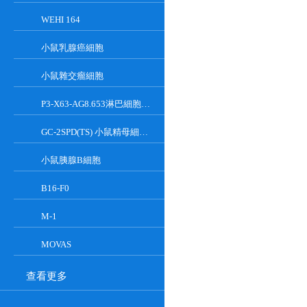
WEHI 164
小鼠乳腺癌細胞
小鼠雜交瘤細胞
P3-X63-AG8.653淋巴細胞小鼠骨髓瘤細胞
GC-2SPD(TS) 小鼠精母細胞系
小鼠胰腺Β細胞
B16-F0
M-1
MOVAS
查看更多