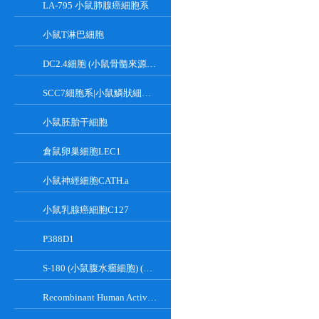
LA-795 小鼠肺腺癌細胞系
小鼠T淋巴細胞
DC2.4細胞 (小鼠骨髓來源樹突狀細胞)
SCC7細胞系|小鼠鱗狀細胞癌細胞
小鼠胚胎干細胞
倉鼠卵巢細胞LEC1
小鼠神經細胞CATH.a
小鼠乳腺癌細胞C127
P388D1
S-180 (小鼠腹水瘤細胞) (種屬鑒定正確)
Recombinant Human Active Focal Adhesion Kinase