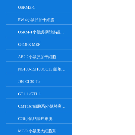
OSKMZ-1
RW.4小鼠胚胎干細胞
OSKM-1小鼠誘導型多能干細胞
G418-R MEF
AB2.2小鼠胚胎干細胞
NG108-15[108CC15]細胞系|小鼠神經母瘤與大鼠膠質瘤之融合細胞
JB6 Cl 30-7b
GT1.1 /GT1-1
CMT167細胞系|小鼠肺癌細胞
C26小鼠結腸癌細胞
MC/9 小鼠肥大細胞系