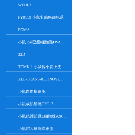
WEHI-3
PY8119 小鼠乳腺癌細胞系
EOMA
小鼠T淋巴瘤細胞(雞OVA基因修飾)
32D
TCMK-1 小鼠腎小管上皮細胞系
ALL-TRANS-RETINOYL B-GLUCURONIDE
小鼠白血病細胞
小鼠成肌細胞C2C12
小鼠結締組織L細胞株929克隆
小鼠肥大細胞瘤細胞