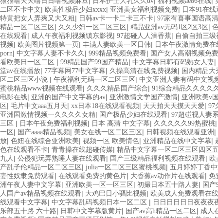
|
|
|
狠狠噜天天噜日日噜视频麻豆
日本护士大乳久久αv
福利视频ae86在线
|
|
|
二区不卡中文
欧美性极品少妇xxxx
亚洲美女福利视频免费
日本91在
|
|
特黄把女人弄爽又大又粗
日韩av卡一卡二卡三不卡
97家有喜事国语高
|
|
|
精品一区二区三区
久久少妇一区二区三区
精品亚洲av无码1区2区3区
|
|
|
在线观看
成人午夜福利视频镇东影视
97超碰人人澡香蕉
自偷自拍三级
|
|
|
视频
欧美图片视频第一页
丰满人妻欧美一区日韩
日本午夜激情免费在
|
|
|
porn
中文字幕人妻不卡久久
999精品视频免费看
国产女人高潮视频免
|
|
|
看欧美日一区二区
99精品国产99国产精品
中文字幕日韩有码熟女人妻
|
|
|
堂av在线播放
77字幕网77中文字幕
久操高清在线免费视频
国内精品大
|
|
区二区三区小说
午夜福利无码一区二区三区
中文亚洲人妻有码中文视
|
|
蜜桃精品www视频在线观看
久久久精品国产综合
91综合精品久久久久
|
|
|
电影在线
亚洲的国产中文字幕的av
亚洲激情文学国产激情
亚洲欧美v
|
|
|
|
区
毛片中文aaa五月天
xx日本18在线观看视频
天天拍天天摸天天爱
9
|
|
亚洲国激情视频一久久久久女精
国产极品少妇在线观看
97超碰视人妻
|
|
|
三区
日本午夜免费福利视频
日本 高清 中文字幕
久久久久久99热蜜桃
|
|
|
|
一区
国产aaaa精品视频
美女在线一区二区三区
日韩视频在线观看亚洲
|
|
|
|
放
色妞在线综合亚洲欧美
视频一区 欧美情色
亚洲精品在线中文字幕
|
|
色在线观看不卡
青青操在线超碰传媒
精品中文字幕一区二区三区四区
|
|
|
九人
公侵犯玩弄熟睡人妻在线观看
国产三级精品福利视频在线观看
欧
|
|
产乱子伦精品一区二区三区
julia一区二区三区蜜桃视频
五月婷婷丁香中
|
|
|
妻性奴隶免费观看
在线观看免费的黄色片
大香蕉av动作片在线观看
免
|
|
|
洲午夜人妻中文字幕
亚洲欧美一区一区三区
初撮日本五十路人妻
国产
|
|
人国产av精品视频在线观看
大鸡巴日小骚比视频
欧美成人免费观看在
|
|
线观看中文字幕
中文字幕乱码视频日本一区二区
日日日日日日夜夜夜
|
|
|
乐部五十路 六十路
日韩中文字幕版黄片
国产av高h精品一区二区
成人