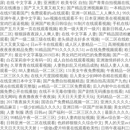
|
|
|
尿
在线 中文字幕 人妻
亚洲图片 欧美专区 自拍
国产青青自拍视频在线
|
|
|
区在线播放
国产又大又黄又粗又长
国产精品亚洲视频麻豆
一本精品99
|
|
|
在线97观看国产
免费观看的a在线观看
亚洲一区精品二人人爽久久
99
|
|
亚洲午夜人妻中文字幕
3atv视频在线观看不卡
日本亚洲欧美在视视频观
|
|
|
室鸡巴逼逼视频
亚洲国产欧美日韩综合
91制片在线观看视频
手机在线
|
|
国产五月天第一页在线观看视频
欧美一级大黄片一级片
最新日韩成人a
|
|
|
区二区
狠狠躁夜夜躁人人爽人妻
在线 中文字幕 人妻
国产精品国语粉嫩
|
|
|
观看
国产一级二级三级在线看
老头插进去好多水'视频
一区二区在线欧
|
|
|
又大又黄又猛cv
日av不卡在线观看
成人区人妻精品一二三
高潮视频在
|
|
|
夜夜夜夜精品免费
91精品国产91久久久久久51
av在线免费视频观看
欧
|
|
|
国产片
最近中文字幕版2019日本
男女鸡巴对鸡巴的免费视频
国产一区
|
|
|
看
白石茉莉奈中文有码一区
成人自拍在线观看视频
亚洲激情婷婷久久
|
|
|
黄色
久草青青在线观看视频
人妻熟妇乱又伦精品成熟
精品人妻人人做
|
|
|
观看一区
88人妻精品一区二区三区
131美女午夜免费视频
午夜精品一
|
|
|
二区三区久久热
在线大尺度国模视频
后入美女少妇呻吟吞精在线观看
|
|
|
在线亚洲日本中文字幕
国产免费自拍视频精选
亚洲自拍高清国产九色
|
|
夜dj在线观看完整版
av精品一区二区三区免费观看
后入内射中出在线观
|
|
|
频免费公开在线播放
在线不卡无毒你懂得
国产剧情无码播放在线看
A
|
|
|
清无网码
夜夜撸夜夜干夜夜操
天天日天天爱天天玩
无码精品一区二区
|
|
|
放
2017夜夜操天天操
国语自产免费精品视频一区二区
亚洲久久久久久
|
|
|
精品麻豆
一级少妇精品久久久久
亚洲日韩一区国产丝袜美腿
美女鸡巴
|
|
|
频
人妻 制服 诱惑 日韩av
国产福利一区二区三区久久久
最新久久久久
|
|
|
三区
99精品午夜一区二区三区
少妇人妻肉欲短视频
亚洲av综合第一区
|
|
|
看
日韩亚洲一区二区在线观看
色婷婷狠狠久久综合中文
男人的天堂av
|
|
天天日天天玩天天射
一级做a爱片特黄在线观看欧美性
日韩午夜福利三