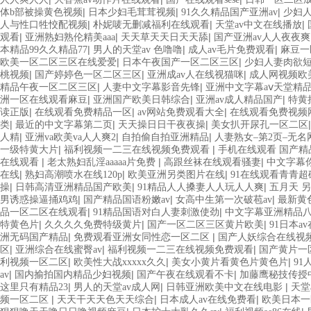
|
|
|
体b部被操黄色视频
日本少妇毛茸茸视频
91久久精品国产亚洲av
少妇人
|
|
|
人与性口牲恔配视频
朴妮唛无删减福利在线观看
天堂av中文在线播放
|
|
|
观看
亚洲熟妇熟伦精美aaa
天天草天天日天天舔
国产亚洲av人人夜夜爽
|
|
|
本精品99久久精品77
男人的天堂av 色噜噜
成人av毛片免费观看
麻豆一
|
|
欧美一区二区三区在线爱爱
日本午夜国产一区二区三区
少妇人妻肉欲
|
|
|
桃视频
国产婷婷色一区二区三区
亚洲成av人在线视猫咪
成人网视频欧
|
|
精品午夜一区二区三区
人妻中文字幕影音先锋
亚洲中文字幕aⅴ天堂精
|
|
|
洲一区在线观看麻豆
亚洲国产欧美日韩综合
亚洲av成人精品国产
特黄
|
|
|
读正版
在线观看免费精品一区
av网站免费观看大全
在线观看免费视频
|
|
|
类
最近的中文字幕第二页
天天操日日干夜夜操
美女扒开尿孔一区二区
|
|
|
人精
亚洲va欧美va人人爽2
自拍偷自拍亚洲精品
人妻熟女–第2页–无名
|
|
一级特黄大片
福利视频一二三在线视频免费观看
手机在线观看 国产精
|
|
|
在线观看
老太熟妇乱淫aaaaa片免费
高跟丝袜在线观看骚妻
中文字幕
|
|
|
在线
熟妇高潮喷水在线120p
欧美亚洲另类图片在线
91在线观看青青超
|
|
|
操
日韩高清亚洲精品国产欧美
91精品人人搡妻人人玩人人爽
五月天 另
|
|
|
男诱惑操逼捅鸡鸡
国产精品国语粉嫩av
女高中生第一次破苞av
最新黄
|
|
品一区二区在线观看
91精品国语对白人妻刺激使劲
中文字幕亚洲精品
|
|
|
特黄色片
久久久久免费特级黄片
国产一区二区三区黄片欧美
91日本a
|
|
洲无码国产精品
免费观看亚洲女同性恋一区二区
国产人妖综合在线视
|
|
|
区
亚洲综合在线蜜臀av
福利视频一二三在线视频免费观看
国产黄片一
|
|
|
利视频一区二区
欧美性大战xxxxx久久
美女小黄片看黄色片黄色片
9
|
|
|
av
国内揄拍国内精品少妇视频
国产午夜在线观看不卡
加藤鹰秘技传授
|
|
|
这里只有精品23
男人的天堂av成人网
日韩亚洲欧美中文在线电影
天堂
|
|
|
频一区二区
天天干天天色天天综合
日本成人av在线免费看
欧美日本一