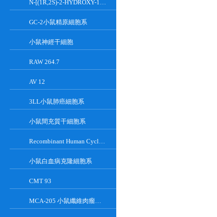
N-[(1R,2S)-2-HYDROXY-1-HYDROXYMETHYL-2-(2-TRIDECYL-1-CYCLOPROPENYL)ETHYL]OCT;GT-11
GC-2小鼠精原細胞系
小鼠神經干細胞
RAW 264.7
AV 12
3LL小鼠肺癌細胞系
小鼠間充質干細胞系
Recombinant Human Cyclin-Dependent Kinase Inhibitor 2A
小鼠白血病克隆細胞系
CMT 93
MCA-205 小鼠纖維肉瘤細胞系