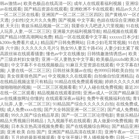
|
|
|
韩av激情av
欧美色极品在线高清一区
成年人在线观看福利视频
亚洲综
|
|
|
av在线观看
国产精品资源在线观看
亚洲欧洲不卡在线观看
精品av久
|
|
一区二区三区在线看
亚洲国产一区二区二区三区四区
国产黄桃AV一区
|
|
|
天透
少妇性l交大片久久免费
国产视频 中文字幕
色妞在线综合亚洲欧
|
|
|
射,天天日
青娱乐精品视频一区二区
我要你大几吧进入穴里视频
91在
|
|
人玩弄,人妻,一区二区三区
亚洲最大的福利视频导航
精品视频在线观看
|
|
国产精品18禁高潮网站免费
精品一区在线观看中文字幕
xxxxxx日本少
|
|
|
k200tv免费看片成人
精品国产日韩免费网站
日本少妇毛茸茸视频
91
|
|
|
路 六十路
久久久久久久毛片5
熟女99人妻五十路456
人妻少妇太紧了视
|
|
|
高跟丝袜在线观看骚妻
懂色av中文在线播放
日韩情趣激情诱惑av
欧美 
|
|
产三级农村妇女做受
亚洲一区人妻熟女中文字幕
欧美极品jiizzhd欧美24
|
|
|
电影
中文字幕不卡在线视频极品
91麻豆天堂资源在线观看
中文字幕在
|
|
|
|
频
人妻在线一区二区三区
日韩丝袜美腿av在线
色9999日韩欧美自拍
|
|
|
|
版
美女很黄很色国产av
中文视频久久在线观看
自拍偷自怕亚洲精品
|
|
在线精品视频这里只有精品
91精品在线免费观看视频
婷婷久久久久久
|
|
|
做啪啪啪的视频
一区二区三区视频看看
97人人碰在线免费视频
最近2
|
|
在线一区二区观看
精品视频在线观看剧情
亚洲av成人一区国产精品麻
|
|
|
av在线播放网址你懂的
在线观看深夜av福利
免费午夜视频福利在线
青
|
|
人玩弄,人妻,一区二区三区
91精品国产综合久久久久久白拍
在线免费成
|
|
|
线
成人免费xxxx在线
国产大全韩国亚洲一区二区三区
国产成人免费精
|
|
|
观看
99久久国产综合精品草原
国产一区二区三区论理电影
青娱乐精品
|
|
|
精品大秀视频日韩精品
九九视频手机在线观看
真人做爰69免费视频
青
|
|
|
视频
日本东京热高清视频免费看
国产在线视频综合网站
国产精品亚洲
|
|
|
源
亚洲 欧美 自拍 国产
亚洲国产精品高清在线第1页
亚洲午夜av一区
|
|
|
观看
五月婷婷最新视频观看
美女张开腿让男人捅视频免费
日韩一二三