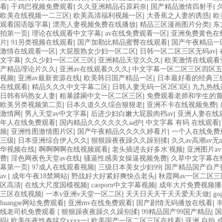
|
|
|
|
看
干鸡巴视频免费观看
久久亚洲精品石原莉奈
国产精品激情四射手
|
|
|
欧美在线视频一二三区
欧美高清福利视频一区
大香蕉之人妻的诱惑
欧
|
|
|
观看国语版字幕
漂亮人妻视频免费在线播放
精品三区漫画图片分类
东
|
|
|
拍第一页
理论在线观看中文字幕
av在线免费观看一区
亚洲免费黄色在
|
|
|
片
91另类视频在线观看
国产加勒比精品蜜臀在线观看
国产午夜精品一
|
|
|
激情在线观看一区
大屁股熟女少妇一区二区
日韩一区二区三区无码av
|
|
|
文字幕
久久少妇一区二区三区
亚洲精品天堂久久久
欧美激情在线观看
|
|
产精品理论片久久
亚洲av在线观看久久久
中文字幕一区二区三区四区
|
|
|
视频
亚洲av最新资源在线
欧美韩日国产精品一区
日本最好看的经典三
|
|
|
在线观看
精品久久久中文字幕二区
日韩人妻无码一区2区3区
九九热线
|
|
日韩有码熟女人妻
粗暴蹂躏中文一区二区三区
免费观看老师和学生的
|
|
|
欧美另类视频第二页
日本久道久久综合狠狠老
亚洲不卡在线视频免费
|
|
|
激情网
男人天堂av中文字幕
后进少妇白嫩大屁股肉裆av
亚洲人妻在线
|
|
年人在线免费观看
国内精品久久久久久久aa护
中文字幕 有码 在线观看
|
|
|
频
亚洲性图激情图片区
国产午夜精品久久久久婷看片
一个人在线免费
|
|
|
三级
日本亚洲综合伊人久久
狠狠躁夜夜躁久久躁别揉
久久av高潮av无
|
|
|
华视频在线
啊啊啊啊在线视频观看
老头插进去好多水'视频
亚洲图片a
|
|
|
费
淫色网夜色天堂av在线
骚逼性感美女操逼视频免费
久草中文字幕在
|
|
|
幕第一页
97成人在线观看视频
三级日本美女少妇99
国产精品国产自产
|
|
|
av.
成年午夜18禁网站
野战好大好紧好爽快点老头
秋霞网av一区二区
|
|
|
区高清
在线大尺度国模视频
caoporn中文字幕视频
成年大片免费视频播
|
|
|
三区在线视频
一本v亚洲v天堂一区二区
天天日天天干天天爱天天做
g
|
|
|
huangse网站免费观看
亚洲mv在线免费观看
国产剧情无码播放在线看
|
|
|
线老司机免费观看
狠狠躁夜夜躁久久躁别揉
99精品国产99国产精品
国
|
|
|
码
欧美午夜性春猛交xxxx一
欧美国产一区二区三区在线看
亚洲 自拍 