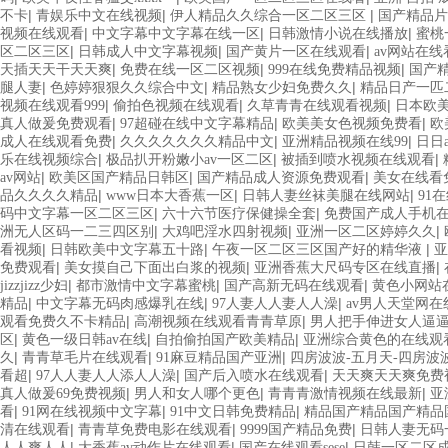
|
|
|
不卡
青娱乐中文在线视频
伊人精品久久综合一区二区三区
国产精品片
|
|
|
视频在线观看
中文字幕中文字幕在线一区
日韩激情小说在线播放
蜜桃
|
|
|
区二区三区
日韩成人中文字幕视频
国产黄片一区在线观看
av网站在线
|
|
|
天插天天干天天爽
免费在线一区二区视频
999在线免费精品视频
国产
|
|
|
腿人妻
色婷婷狠狠久久综合中文
精品熟女少妇免费久久
精品日产一匹
|
|
|
视频在线观看999
偷拍色视频在线观看
久草青青在线观看视频
日本欧美h
|
|
|
真人做爰免费观看
97超碰在线中文字幕精品
欧美美女色视频免费看
欧
|
|
|
成人在线观看免费
久久久久久久久精品中文
亚洲精品视频在线99
日日
|
|
|
乐在线视频综合
极品扒开粉嫩小av一区二区
被插到喷水视频在线观看
|
|
|
av网站
欧美区国产精品日韩区
国产精品成人资源免费观看
美女在线看
|
|
|
品久久久久精品
www日本大香蕉一区
日韩人妻丝袜美腿在线网站
91
|
|
码中文字幕一区二区三区
六十六节医疗保健操全套
免费国产成人手机
|
|
|
洲无人区码一二三四区别
大鸡吧淫水四射视频
亚洲一区二区婷婷久久
|
|
|
看视频
日韩欧美中文字幕五十路
午夜一区二区三区国产好的精华液
亚
|
|
|
免费观看
美女摸自己下面出白浆的视频
亚洲香蕉大尺码专区在线直播
|
|
|
jizzjizz少妇
都市激情中文字幕蜜桃
国产高新无码在线观看
黄色小网站
|
|
|
精品
中文字幕无码肉感爆乳在线
97人妻人人妻人人澡
av男人天堂网在
|
|
观看免费久不卡精品
高潮视频在线观看青青草原
男人把手伸进女人逼
|
|
|
区
黄色一级日韩av在线
自拍偷拍国产欧美精品
亚洲综合黄色的在线观
|
|
|
久
青青草毛片在线观看
91麻豆精品国产亚洲
四房波波-五月天-四房波
|
|
|
看超
97人人妻人人添人人澡
国产后入喷水在线观看
天天爽天天爽免费
|
|
|
真人做爰69免费视频
男人和女人哪个更色
青青青激情视频在线最新
亚
|
|
|
看
91网在线视频中文字幕
91中文日韩免费精品
精品国产精品国产精品
|
|
|
清在线观看
青青草免费电影在线观看
9999国产精品免费
日韩人妻无码
|
|
|
人人爽人人
大香蕉av动作片在线观看
国产在线观看sese
日韩一区二区