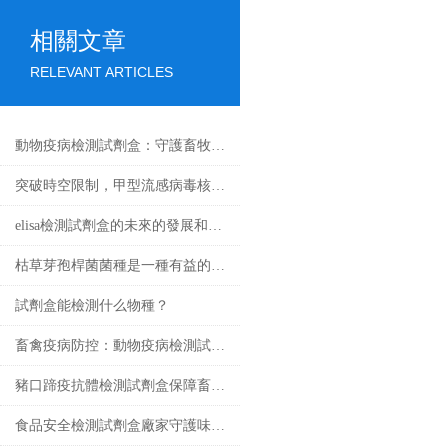
相關文章
RELEVANT ARTICLES
動物疫病檢測試劑盒：守護畜牧業健康
突破時空限制，甲型流感病毒核酸檢測試劑盒的應用與發展
elisa檢測試劑盒的未來的發展和優點分享
枯草芽孢桿菌菌種是一種有益的土壤微生物
試劑盒能檢測什么物種？
畜禽疫病防控：動物疫病檢測試劑盒的核心作用
豬口蹄疫抗體檢測試劑盒保障畜牧業健康發展的重要工具
食品安全檢測試劑盒廠家守護味蕾的守護者