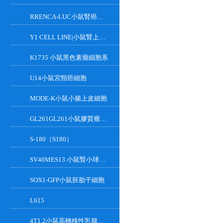
RRENCA-LUC小鼠腎癌細胞LUC轉染株
Y1 CELL LINE|小鼠腎上腺皮質瘤細胞
K1735 小鼠黑色素瘤細胞系
U14小鼠宮頸癌細胞
MODE-K小鼠小腸上皮細胞
GL261GL261小鼠膠質瘤細胞
S-180（S180）
SV40MES13 小鼠腎小球系膜細胞
SOX1-GFP小鼠胚胎干細胞
L615
4T1.2小鼠高轉移性乳腺癌細胞