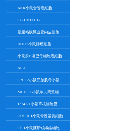
AKR小鼠食管癌細胞
CF-1 MEFCF-1
鼠腸粘膜微血管內皮細胞
HP615小鼠肺癌細胞
小鼠前B淋巴母細胞瘤細胞
AE-1
C2C12小鼠胚胎肌母小鼠胚胎肌母細胞
MLTC-1 小鼠睪丸間質細胞瘤細胞系
J774A.1小鼠單核細胞巨噬細胞
OP9-DL1小鼠骨髓基質細胞
CF-1小鼠胚胎成纖維細胞