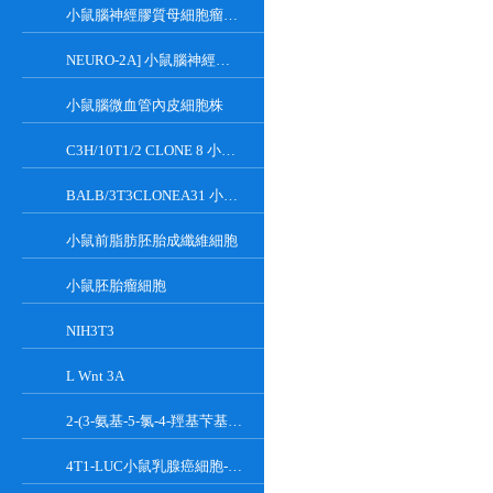
小鼠腦神經膠質母細胞瘤瘤株
NEURO-2A] 小鼠腦神經瘤細胞
小鼠腦微血管內皮細胞株
C3H/10T1/2 CLONE 8 小鼠胚胎成纖維細胞系
BALB/3T3CLONEA31 小鼠胚胎成纖維細胞
小鼠前脂肪胚胎成纖維細胞
小鼠胚胎瘤細胞
NIH3T3
L Wnt 3A
2-(3-氨基-5-氯-4-羥基芐基)-1H-異吲哚-1,3(2H)-二酮
4T1-LUC小鼠乳腺癌細胞-熒光素酶標記