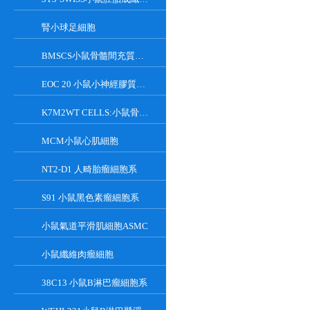
腎小球足細胞
BMSCS小鼠骨髓間充質干細胞
EOC 20 小鼠小神經膠質細胞系
K7M2WT CELLS:小鼠骨肉瘤成骨細胞系
MCM小鼠心肌細胞
NT2-D1 人畸胎瘤細胞系
S91 小鼠黑色素瘤細胞系
小鼠氣道平滑肌細胞ASMC
小鼠纖維肉瘤細胞
38C13 小鼠B淋巴瘤細胞系