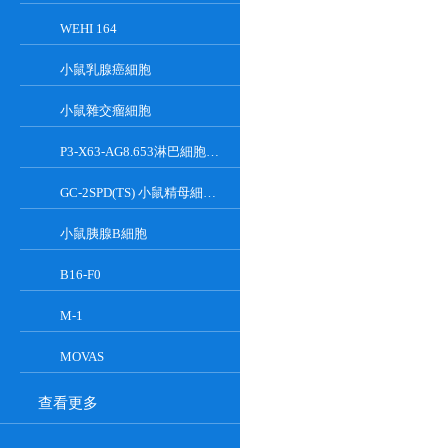
WEHI 164
小鼠乳腺癌細胞
小鼠雜交瘤細胞
P3-X63-AG8.653淋巴細胞小鼠骨髓瘤細胞
GC-2SPD(TS) 小鼠精母細胞系
小鼠胰腺Β細胞
B16-F0
M-1
MOVAS
查看更多