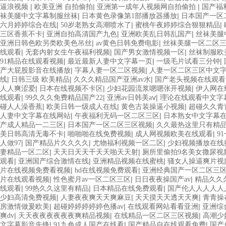
|
|
|
逼浪视频
欧美亚洲 自拍偷拍
亚洲第一成年人视频网自拍偷拍
国产福
|
|
袜美腿中文字幕制服丝袜
日本黄色录像第1部播放器播放
日本国产一区
|
|
|
六月婷婷综合在线
50岁老熟女高潮喷水了
蜜桃午夜婷婷综合狠狠精品
|
|
|
三区香蕉不卡
亚洲自拍高清国产九色
亚洲欧美乱日韩乱国产
丝袜美腿
|
|
亚洲日韩色欧另类欧美色吊丝
av黄色日韩免费电影
丝袜美腿一区二区三
|
|
|
线观看
无套内射女生午夜福利视频
国产男女激情视频一区
丝袜制服欧
|
|
|
91精品在线观看视频
最近最新人妻中文字幕一页
一级毛片试看三分钟
|
|
产大屁股影音在线播放
字幕人妻一区二区视频
人妻一区二区三区中文
|
|
|
线
日韩三级 欧美精品
久久久精品国产亚洲av水
国产老头视频在线观看
|
|
|
人人爽涩爱
日本在线视频不卡区
少妇花园流浆嗯嗯张开视频
伊人网在
|
|
|
线观看
99久久久免费精品国产22
亚洲av日韩美aⅴ
理论在线观看中文字
|
|
|
碰人人澡香蕉
欧美日韩一级成人在线
黄色古装操逼小视频
超碰久久青
|
|
人妻中文字幕在线网站
午夜福利无码一区二区三区
日本熟女中文字幕
|
|
产成人精品一二三区
日本国产一区二区三区视频
久久最热这里只有精
|
|
|
美日韩高清无毒不卡
啪啪啪在线免费视频
成人网视频欧美在线观看
9
|
|
|
人做97
国产精品片久久久久
尤物福利视频一区二区
少妇视频播放在线
|
|
妻精品一区二区
天天日天天干天天啪天天射
厕所里偷拍9名美女撒尿视
|
|
|
观看
亚洲国产综合激情在线
亚洲精品视频在线蜜桃
骚女人操逼爽片视
|
|
片在线视频免费看视频
hd在线视频免费观看
亚洲经典国产一区二区三
|
|
|
片在线观看视频
性色蜜月av一区二区三区
日日夜夜操国产av
精品久久
|
|
|
线观看
99热久久这里有精品
日本精品在线免费观看
国产伦人人人人人
|
|
|
少妇高清免费视频
人妻夜夜爽天天爽麻豆
天天摸天天透天天爽
青青操
|
|
|
房激情做爰欧美
超碰婷婷婷婷婷色播av
在线观看网站看看亚洲
亚洲综
|
|
|
爽dv
天天夜夜夜夜夜夜爽精品视频
在线精品一区二区三区视频
高潮少
|
|
|
文字幕影音先锋
91九色成人国产在线看
国产精品自在线观看免费
国产