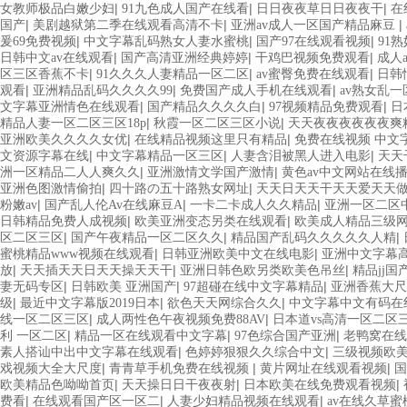
|
|
|
女教师极品白嫩少妇
91九色成人国产在线看
日日夜夜草日日夜夜干
在
|
|
|
国产
美剧越狱第二季在线观看高清不卡
亚洲av成人一区国产精品麻豆
|
|
|
爰69免费视频
中文字幕乱码熟女人妻水蜜桃
国产97在线观看视频
91熟
|
|
|
日韩中文av在线观看
国产高清亚洲经典婷婷
干鸡巴视频免费观看
成人
|
|
|
区三区香蕉不卡
91久久久人妻精品一区二区
av蜜臀免费在线观看
日韩
|
|
|
观看
亚洲精品乱码久久久久99
免费国产成人手机在线观看
av熟女乱
|
|
|
文字幕亚洲情色在线观看
国产精品久久久久白
97视频精品免费观看
日
|
|
精品人妻一区二区三区18p
秋霞一区二区三区小说
天天夜夜夜夜夜夜爽
|
|
亚洲欧美久久久久女优
在线精品视频这里只有精品
免费在线视频 中文
|
|
|
文资源字幕在线
中文字幕精品一区三区
人妻含泪被黑人进入电影
天天
|
|
洲一区精品二人人爽久久
亚洲激情文学国产激情
黄色av中文网站在线
|
|
亚洲色图激情偷拍
四十路の五十路熟女网址
天天日天天干天天爱天天
|
|
|
粉嫩av
国产乱人伦Av在线麻豆A
一卡二卡成人久久精品
亚洲一区二区
|
|
日韩精品免费人成视频
欧美亚洲变态另类在线观看
欧美成人精品三级
|
|
|
区二区三区
国产午夜精品一区二区久久
精品国产乱码久久久久久人精
|
|
蜜桃精品www视频在线观看
日韩亚洲欧美中文在线电影
亚洲中文字幕
|
|
|
放
天天插天天日天天操天天干
亚洲日韩色欧另类欧美色吊丝
精品jj
|
|
|
妻无码专区
日韩欧美 亚洲国产
97超碰在线中文字幕精品
亚洲香蕉大尺
|
|
|
级
最近中文字幕版2019日本
欲色天天网综合久久
中文字幕中文有码在
|
|
线一区二区三区
成人两性色午夜视频免费88AV
日本道vs高清一区二区
|
|
|
利 一区二区
精品一区在线观看中文字幕
97色综合国产亚洲
老鸭窝在线
|
|
素人搭讪中出中文字幕在线观看
色婷婷狠狠久久综合中文
三级视频欧
|
|
|
戏视频大全大尺度
青青草手机免费在线视频
黄片网址在线观看视频
国
|
|
|
欧美精品色呦呦首页
天天操日日干夜夜射
日本欧美在线免费观看视频
|
|
|
费看
在线观看国产区一区二
人妻少妇精品视频在线观看
av在线久草蜜