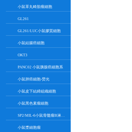
小鼠睪丸畸胎瘤細胞
GL261
GL261/LUC小鼠膠質細胞
小鼠結腸癌細胞
OKT3
PANC02 小鼠胰腺癌細胞系
小鼠肺癌細胞-熒光
小鼠皮下結締組織細胞
小鼠黑色素瘤細胞
SP2/MIL-6小鼠骨髓瘤B淋巴懸浮細胞系
小鼠漿細胞瘤