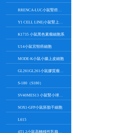
RRENCA-LUC小鼠腎癌細胞LUC轉染株
Y1 CELL LINE|小鼠腎上腺皮質瘤細胞
K1735 小鼠黑色素瘤細胞系
U14小鼠宮頸癌細胞
MODE-K小鼠小腸上皮細胞
GL261GL261小鼠膠質瘤細胞
S-180（S180）
SV40MES13 小鼠腎小球系膜細胞
SOX1-GFP小鼠胚胎干細胞
L615
4T1.2小鼠高轉移性乳腺癌細胞