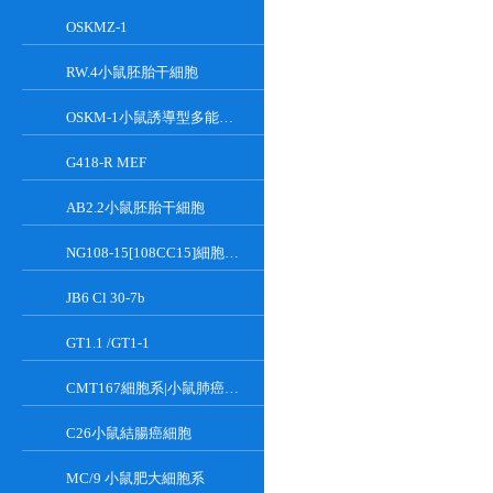
OSKMZ-1
RW.4小鼠胚胎干細胞
OSKM-1小鼠誘導型多能干細胞
G418-R MEF
AB2.2小鼠胚胎干細胞
NG108-15[108CC15]細胞系|小鼠神經母瘤與大鼠膠質瘤之融合細胞
JB6 Cl 30-7b
GT1.1 /GT1-1
CMT167細胞系|小鼠肺癌細胞
C26小鼠結腸癌細胞
MC/9 小鼠肥大細胞系