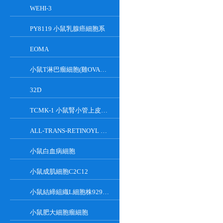
WEHI-3
PY8119 小鼠乳腺癌細胞系
EOMA
小鼠T淋巴瘤細胞(雞OVA基因修飾)
32D
TCMK-1 小鼠腎小管上皮細胞系
ALL-TRANS-RETINOYL B-GLUCURONIDE
小鼠白血病細胞
小鼠成肌細胞C2C12
小鼠結締組織L細胞株929克隆
小鼠肥大細胞瘤細胞