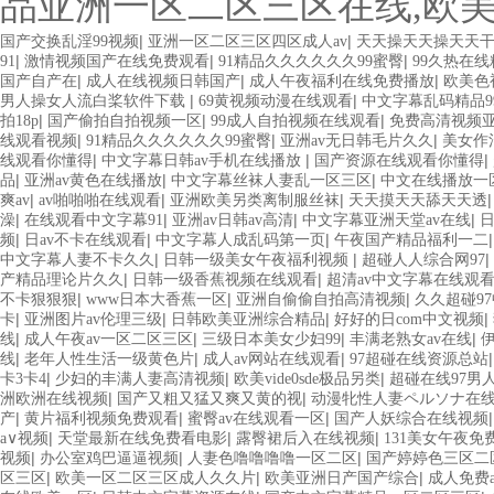
品亚洲一区二区三区在线,欧
|
|
国产交换乱淫99视频
亚洲一区二区三区四区成人av
天天操天天操天天
|
|
|
91
激情视频国产在线免费观看
91精品久久久久久久99蜜臀
99久热在
|
|
|
国产自产在
成人在线视频日韩国产
成人午夜福利在线免费播放
欧美色
|
|
男人操女人流白桨软件下载
69黄视频动漫在线观看
中文字幕乱码精品9
|
|
|
拍18p
国产偷拍自拍视频一区
99成人自拍视频在线观看
免费高清视频
|
|
|
线观看视频
91精品久久久久久久99蜜臀
亚洲av无日韩毛片久久
美女作
|
|
|
线观看你懂得
中文字幕日韩av手机在线播放
国产资源在线观看你懂得
|
|
|
品
亚洲av黄色在线播放
中文字幕丝袜人妻乱一区三区
中文在线播放一
|
|
|
爽av
av啪啪啪在线观看
亚洲欧美另类离制服丝袜
天天摸天天舔天天透
|
|
|
|
澡
在线观看中文字幕91
亚洲av日韩av高清
中文字幕亚洲天堂av在线
日
|
|
|
频
日av不卡在线观看
中文字幕人成乱码第一页
午夜国产精品福利一二
|
|
|
中文字幕人妻不卡久久
日韩一级美女午夜福利视频
超碰人人综合网97
|
|
产精品理论片久久
日韩一级香蕉视频在线观看
超清av中文字幕在线观
|
|
|
不卡狠狠狠
www日本大香蕉一区
亚洲自偷偷自拍高清视频
久久超碰9
|
|
|
|
卡
亚洲图片av伦理三级
日韩欧美亚洲综合精品
好好的日com中文视频
|
|
|
|
线
成人午夜av一区二区三区
三级日本美女少妇99
丰满老熟女av在线
|
|
|
线
老年人性生活一级黄色片
成人av网站在线观看
97超碰在线资源总站
|
|
|
卡3卡4
少妇的丰满人妻高清视频
欧美vide0sde极品另类
超碰在线97男
|
|
洲欧洲在线视频
国产又粗又猛又爽又黄的视
动漫牝性人妻ペルソナ在
|
|
|
产
黄片福利视频免费观看
蜜臀av在线观看一区
国产人妖综合在线视频
|
|
|
a∨视频
天堂最新在线免费看电影
露臀裙后入在线视频
131美女午夜免
|
|
|
视频
办公室鸡巴逼逼视频
人妻色噜噜噜噜一区二区
国产婷婷色三区二
|
|
|
区三区
欧美一区二区三区成人久久片
欧美亚洲日产国产综合
成人免费