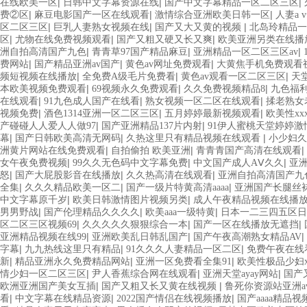
|
|
|
在线欧美一区
日韩中文字幕资源在线
国产中文字幕精品一区二区三区
|
|
|
费②区
麻豆电影国产一区在线观看
激情综合亚洲欧美日韩一区
人妻a 
|
|
|
区二区三区
巨乳人妻熟女视频在线
国产又大又黄的视频
北岛玲精品一
|
|
|
区
尤物在线免费视频观看
国产又粗又硬又长又爽
欧美亚洲另类在线播
|
|
|
洲自拍高清国产九色
青青草97国产精品麻豆
亚洲精品一区二区三区av
|
|
|
费网站
国产精品亚洲av国产
黄色av网址免费观看
大黄焦手机免费观看
|
|
|
频短视频在线播放
全免费A级毛片免费看
黄色av观看一区二区三区
天
|
|
|
本欧美视频免费观看
69视频永久免费观看
久久免费视频精品8
九色福
|
|
|
在线观看
91九色成人国产在线看
熟女视频一区二区在线观看
揉老熟女老
|
|
|
视频免费
酒色1314亚洲一区二区三区
五月婷婷最新视频观看
欧美性xx
|
|
产碰碰人人爱人人做97
国产亚洲精品137片内射
91伊人蜜桃天堂婷婷激
|
|
|
幕
国产日韩欧美高清无网码
久热这里只有精品视频在线观看
小少妇久
|
|
|
洲黄片网站在线免费观看
自拍偷拍 欧美亚洲
青青青国产高清在线观看
|
|
|
女午夜免费视频
99久久无色码中文字幕免费
中文国产成人AⅤ久久
亚
|
|
|
怒
国产大屁股影音在线播放
久久热高清在线观看
亚洲自拍高清国产九
|
|
|
全集
久久久精品欧美一区二
国产一级片特黄高清aaaa
亚洲国产长腿丝袜
|
|
中文字幕原千岁
欧美日韩激情图片视频另类
成人午夜精品视频在线播
|
|
|
男男野战
国产伦理精品久久久久
欧美aaa一级特黄
日本一二三四五区日
|
|
|
区二区三区视频69
久久久久久狠狠综合一本
国产一区在线播放无遮挡
|
|
|
亚洲精品视频在线99
亚洲欧美乱日韩乱国产
国产午夜高潮熟女精品AV
|
|
|
字幕
九九热线这里只有精品
91久久久人妻精品一区二区
免费午夜在线
|
|
|
新
精品亚洲永久免费精品网站
亚洲一区免费看全集91
欧美性极品少妇x
|
|
|
情少妇一区二区三区
尹人香蕉综合网在线观看
亚洲天堂ayay网站
国产
|
|
欧洲亚洲国产美女互插
国产又粗又长又黄在线视频
鲁死你资源站亚洲av
|
|
|
看
中文字幕在线精品资源
2022国产情侣在线视频播放
国产aaaa精品视