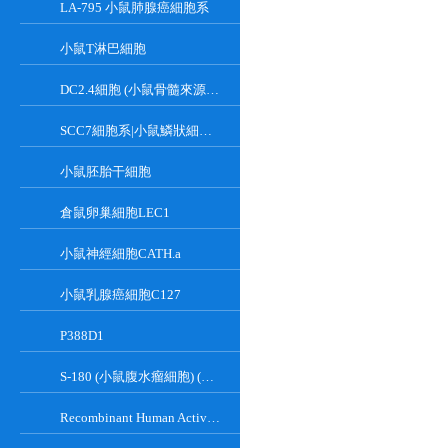
LA-795 小鼠肺腺癌細胞系
小鼠T淋巴細胞
DC2.4細胞 (小鼠骨髓來源樹突狀細胞)
SCC7細胞系|小鼠鱗狀細胞癌細胞
小鼠胚胎干細胞
倉鼠卵巢細胞LEC1
小鼠神經細胞CATH.a
小鼠乳腺癌細胞C127
P388D1
S-180 (小鼠腹水瘤細胞) (種屬鑒定正確)
Recombinant Human Active Focal Adhesion Kinase