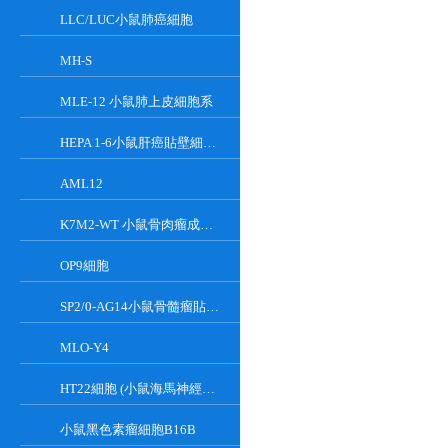
LLC/LUC小鼠肺癌細胞
MH-S
MLE-12 小鼠肺上皮細胞系
HEPA 1-6小鼠肝癌貼壁細胞系
AML12
K7M2-WT 小鼠骨肉瘤成骨細胞系
OP9細胞
SP2/0-AG14小鼠骨髓瘤貼壁細胞系
MLO-Y4
HT22細胞 (小鼠海馬神經元細胞) (STR鑒定正確)
小鼠黑色素瘤細胞B16B