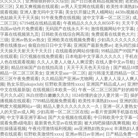
|
|
|
久久久久久
亚洲狠狠婷婷久久综合
国产日日夜夜精品视频免费
老肥熟
|
|
|
区三区
又粗又爽视频在线观看
av男人天堂网在线观看
欧美性丰满熟妇x
|
|
|
观看视频
亚洲人妻无吗中文字幕
美女扒开腿让男人桶网站
4438x视频
|
|
|
色姑娘天天干天天操
91午夜免费在线视频
波中文字幕一区二区三区
成
|
|
|
二区三区
67194线在线精品观看
午夜精品久久久久久8050不卡
天天干
|
|
|
岛国av动作片免费观看
无码国产在线永久不卡
激情视频网站中文字幕
|
|
|
字幕在线视频第九页
日韩欧美在线综合网高清
免费观看在线黄色大片
|
|
|
三级
亚洲av熟女av熟女
亚洲欧美在线视频免费看
少妇高久久久久久久
|
|
|
费在线播放av
偷窥自拍日日中文字幕
亚洲国产最新免费av
老头鸡巴操
|
|
天天操天天射天天干天天日
在线能看的网站你懂得
99精品国产99国产
|
|
|
在线观看
日穴视频在线免费观看
日本电影中文字幕久久久久久
手机在
|
|
|
人色在线观看视频
久久人人妻人人做人人爽涩爱
在线人妻中文av导航
|
|
|
更新
精品丝袜国产自在线拍高清
天天干天天色天天综合
国产精品18
|
|
精品一区二区三区美女
亚洲天堂aaa一区二区
超污韩漫无遮挡精品一区二
|
|
区三区午夜免费观看
久久精品国产亚洲av尤物网
人人妻人人澡人人爽
|
|
|
|
频
熟女乐部jukujoclub
狂野欧美激情性xxxx
亚洲国产精品成人av
亚洲
|
|
中文在线最新版
在线视频日本欧美一区
午夜一区二区三区国产好的精
|
|
|
毛片久久a区
JK白丝喷白嫩嫩久久久
1024你懂的金沙人妻片第一页
操
|
|
|
播视频在线观看
7799精品视频免费观看
欧美性丰满熟妇xxoo
亚洲的国
|
|
鸭窝大视频网站a一级
精品人妻久久久久久久久一久
亚洲一区人妻熟女
|
|
人的天堂av成人网
少妇高潮一区二区三区在线
av看片资源网手机版在
|
|
|
网
中文字幕亚洲字幕hd
国产大全视频在线观看
中日韩欧美中文字幕一
|
|
|
观看免费a级电影
最新黄色天堂av在线资源
被大鸡吧操骚B真爽视频
欧
|
|
|
狂操骚逼视频
午夜伦理激情福利视频
ass亚洲熟妇熟女pics
丰满熟妇人
|
|
|
费在线观看
狂野欧美激情性xxxx
亚洲av韩日av非洲av
日产精品免费一