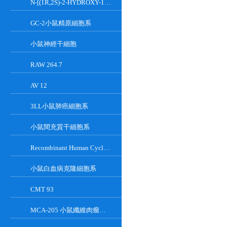
N-[(1R,2S)-2-HYDROXY-1-HYDROXYMETHYL-2-(2-TRIDECYL-1-CYCLOPROPENYL)ETHYL]OCT;GT-11
GC-2小鼠精原細胞系
小鼠神經干細胞
RAW 264.7
AV 12
3LL小鼠肺癌細胞系
小鼠間充質干細胞系
Recombinant Human Cyclin-Dependent Kinase Inhibitor 2A
小鼠白血病克隆細胞系
CMT 93
MCA-205 小鼠纖維肉瘤細胞系