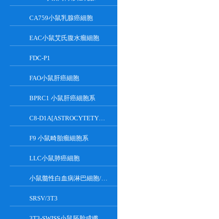
CA759小鼠乳腺癌細胞
EAC小鼠艾氏腹水瘤細胞
FDC-P1
FAO小鼠肝癌細胞
BPRC1 小鼠肝癌細胞系
C8-D1A[ASTROCYTETYPEICLONE]小鼠小腦細胞
F9 小鼠畸胎瘤細胞系
LLC小鼠肺癌細胞
小鼠髓性白血病淋巴細胞/小鼠白血病G-CSF依賴性細胞
SRSV/3T3
3T3-SWISS小鼠胚胎成纖維細胞