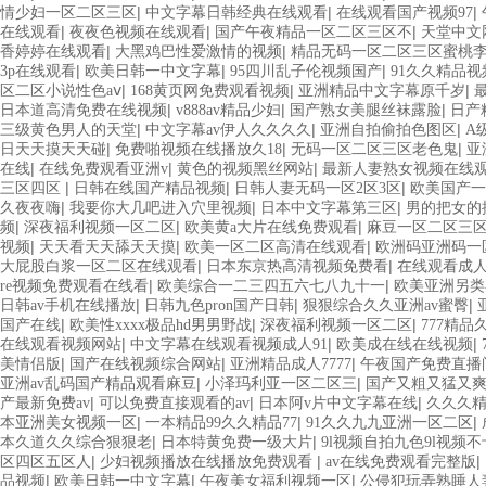
|
|
|
情少妇一区二区三区
中文字幕日韩经典在线观看
在线观看国产视频97
|
|
|
在线观看
夜夜色视频在线观看
国产午夜精品一区二区三区不
天堂中文
|
|
香婷婷在线观看
大黑鸡巴性爱激情的视频
精品无码一区二区三区蜜桃
|
|
|
3p在线观看
欧美日韩一中文字幕
95四川乱子伦视频国产
91久久精品
|
|
|
区二区小说性色aⅴ
168黄页网免费观看视频
亚洲精品中文字幕原千岁
|
|
|
日本道高清免费在线视频
v888av精品少妇
国产熟女美腿丝袜露脸
日产
|
|
|
三级黄色男人的天堂
中文字幕av伊人久久久久
亚洲自拍偷拍色图区
A
|
|
|
日天天摸天天碰
免费啪视频在线播放久18
无码一区二区三区老色鬼
亚
|
|
|
在线
在线免费观看亚洲v
黄色的视频黑丝网站
最新人妻熟女视频在线
|
|
|
三区四区
日韩在线国产精品视频
日韩人妻无码一区2区3区
欧美国产一
|
|
|
久夜夜嗨
我要你大几吧进入穴里视频
日本中文字幕第三区
男的把女的
|
|
|
频
深夜福利视频一区二区
欧美黄a大片在线免费观看
麻豆一区二区三
|
|
|
视频
天天看天天舔天天摸
欧美一区二区高清在线观看
欧洲码亚洲码一
|
|
大屁股白浆一区二区在线观看
日本东京热高清视频免费看
在线观看成
|
|
re视频免费观看在线看
欧美综合一二三四五六七八九十一
欧美亚洲另类
|
|
|
日韩av手机在线播放
日韩九色pron国产日韩
狠狠综合久久亚洲av蜜臀
|
|
|
国产在线
欧美性xxxx极品hd男男野战
深夜福利视频一区二区
777精
|
|
|
在线观看视频网站
中文字幕在线观看视频成人91
欧美成在线在线视频
|
|
|
美情侣版
国产在线视频综合网站
亚洲精品成人7777
午夜国产免费直播间
|
|
亚洲av乱码国产精品观看麻豆
小泽玛利亚一区二区三
国产又粗又猛又
|
|
|
产最新免费av
可以免费直接观看的av
日本阿v片中文字幕在线
久久久
|
|
|
本亚洲美女视频一区
一本精品99久久精品77
91久久九九亚洲一区二区
|
|
本久道久久综合狠狠老
日本特黄免费一级大片
9l视频自拍九色9l视频不
|
|
|
区四区五区人
少妇视频播放在线播放免费观看
av在线免费观看完整版
|
|
|
品视频
欧美日韩一中文字幕
午夜美女福利视频一区
公侵犯玩弄熟睡人