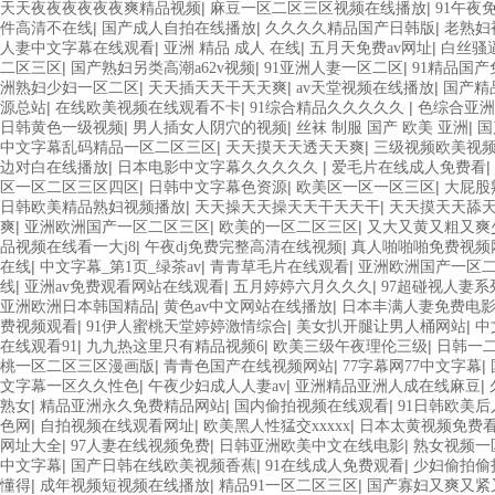
|
|
天天夜夜夜夜夜夜爽精品视频
麻豆一区二区三区视频在线播放
91午夜
|
|
|
件高清不在线
国产成人自拍在线播放
久久久久精品国产日韩版
老熟妇
|
|
|
人妻中文字幕在线观看
亚洲 精品 成人 在线
五月天免费av网址
白丝骚
|
|
|
二区三区
国产熟妇另类高潮a62v视频
91亚洲人妻一区二区
91精品国
|
|
|
洲熟妇少妇一区二区
天天插天天干天天爽
av天堂视频在线播放
国产精
|
|
|
源总站
在线欧美视频在线观看不卡
91综合精品久久久久久
色综合亚洲
|
|
|
日韩黄色一级视频
男人插女人阴穴的视频
丝袜 制服 国产 欧美 亚洲
国
|
|
中文字幕乱码精品一区二区三区
天天摸天天透天天爽
三级视频欧美视
|
|
|
边对白在线播放
日本电影中文字幕久久久久久
爱毛片在线成人免费看
|
|
|
区一区二区三区四区
日韩中文字幕色资源
欧美区一区一区三区
大屁股
|
|
日韩欧美精品熟妇视频播放
天天操天天操天天干天天干
天天摸天天舔
|
|
|
爽
亚洲欧洲国产一区二区三区
欧美的一区二区三区
又大又黄又粗又爽
|
|
品视频在线看一大j8
午夜dj免费完整高清在线视频
真人啪啪啪免费视频
|
|
|
在线
中文字幕_第1页_绿茶av
青青草毛片在线观看
亚洲欧洲国产一区
|
|
|
线
亚洲av免费观看网站在线观看
五月婷婷六月久久久
97超碰视人妻系
|
|
亚洲欧洲日本韩国精品
黄色av中文网站在线播放
日本丰满人妻免费电
|
|
|
费视频观看
91伊人蜜桃天堂婷婷激情综合
美女扒开腿让男人桶网站
中
|
|
|
在线观看91
九九热这里只有精品视频6
欧美三级午夜理伦三级
日韩一
|
|
|
桃一区二区三区漫画版
青青色国产在线视频网站
77字幕网77中文字幕
|
|
|
文字幕一区久久性色
午夜少妇成人人妻av
亚洲精品亚洲人成在线麻豆
|
|
|
熟女
精品亚洲永久免费精品网站
国内偷拍视频在线观看
91日韩欧美
|
|
|
色网
自拍视频在线观看网址
欧美黑人性猛交xxxxx
日本太黄视频免费
|
|
|
网址大全
97人妻在线视频免费
日韩亚洲欧美中文在线电影
熟女视频一
|
|
|
中文字幕
国产日韩在线欧美视频香蕉
91在线成人免费观看
少妇偷拍偷
|
|
|
懂得
成年视频短视频在线播放
精品91一区二区三区
国产寡妇又爽又紧