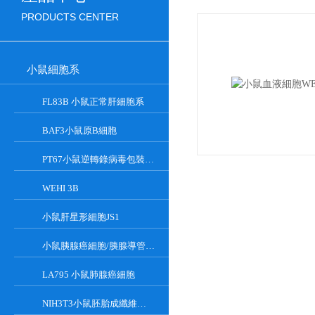
PRODUCTS CENTER
小鼠細胞系
FL83B 小鼠正常肝細胞系
BAF3小鼠原B細胞
PT67小鼠逆轉錄病毒包裝細胞
WEHI 3B
小鼠肝星形細胞JS1
小鼠胰腺癌細胞/胰腺導管癌PAN02
LA795 小鼠肺腺癌細胞
NIH3T3小鼠胚胎成纖維細胞