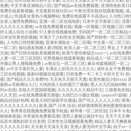
|
|
|
区三区
色吊丝欧美日韩中文字幕
天天日天天操天天干天天舔天天射
欧
|
|
|
免费
中文字幕亚洲精品八区
国产精品av在线免费观看
亚洲情色欧美日
|
|
|
免费在线观看视频
天堂最新在线社区av
午夜伦理在线在线观看视频
成
|
|
|
片成人
性感美女黄色小视频网站
免费在线观看不卡高清av
人与性口牲
|
|
|
女床上激情免费网站
亚洲一区二区在线电影
日本中文字幕第三区
滛香
|
|
|
久久久久久久蜜桃
av在线免费观看在线
视频一区视频二区视频三区
9
|
|
|
伊人成人综合小说网
97人妻在线视频免费
无码国产一区二区三区精品
|
|
日本女性黄色的视频
丰满少了少妇性生交视频
国产婷婷色一区二区三
|
|
|
航
人与性口牲恔配视频
亚洲丰满熟女一区二区哦
中文幕一区二区三区
|
|
|
一区二区
偷玩朋友熟睡人妻2韩国
欧美人妖一区二区三区
男女上下差
|
|
|
天操
国产日韩在线欧美视频香蕉
欧美午夜性春猛交xxxx一
av在线免
|
|
人妻一区二区三区四区
宅男视频在线观看视频
精品成人一区二区三区
|
|
|
开腿让男人捅视频免费
av熟女乱一区二区三区
麻豆传媒视频区一区二
|
|
|
妻
av中文字幕巨乳人妻
丰满女人的毛片久久久久久
成年女女子免费视
|
|
|
三区在线视频
最新69视频在线观看
日韩免费一卡二卡三卡四卡五卡
欧
|
|
|
|
看
国产精品久久久免费99
天天色天天狠天天透
欧美性极品少妇xxxx
|
|
|
最新av导航网址入口
大鸡把插入你的骚穴了视频
黑人大几巴搞粉B网
|
|
|
列av在线
在线大尺度国模视频
久久久久久久久精品中文
三级黄色在线
|
|
|
|
久久天堂
av在线免费观看完整版
大鸡巴日小骚比视频
caoporn97超碰
|
|
|
精品自拍好色网
欧美大鸡巴插留学生骚逼
国产伦人人人人人人性
青青
|
|
久久久久久久久久久
欧美,国产,日本,综合
婷婷激情网亚洲色图激情偷拍
|
|
|
久久
青青青在线视频免费观看手机版
精华液一区二区区别
日本不卡免
|
|
|
狠插夜夜操
吊草逼性免费看高潮
漂亮人妻被公疯狂中出
天天干天天爽
|
|
玩弄丰满熟妇班主任老师
日本性生活视频观看免费
精品人妻天天爽夜
|
|
|
久久久久久日本
天天射天天澡天天亲
亚洲人妻无吗中文字幕
桔子av