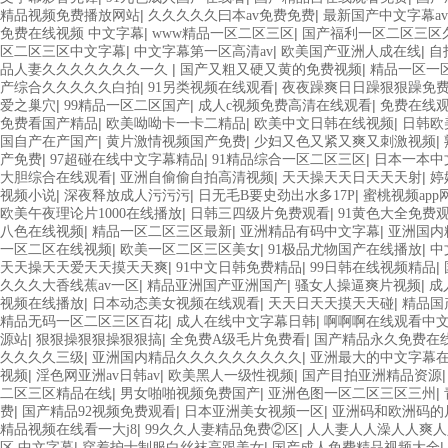
|
|
精品视频免费播放网站
久久久久久曰本av免费免费
最新国产中文字幕a
|
|
免费在线视频 中文字幕
www精品一区二区三区
国产福利一区二区三区
|
|
|
区二区三区中文字幕
中文字幕第一区高清av
欧美国产亚洲人成在线
自
|
|
品人妻久久久久久久久一久
国产又粗又硬又黄的免费视频
精品一区一
|
|
产综合久久久久久白拍
91另类视频在线观看
夜夜躁爽日日躁狠狠躁免
|
|
|
爱之巢穴
99精品一区二区国产
成人c视频免费高清在线观看
免费在线观
|
|
|
免费看国产精品
欧美呦呦卡一卡二精品
欧美中文日韩在线视频
日韩欧
|
|
|
国自产在产国产
黄片激情视频国产免费
少妇又色又紧又爽又刺激视频
|
|
|
产免费
97超碰在线中文字幕精品
91精品综合一区二区三区
日本一本中
|
|
|
大胆综合在线观看
亚洲自偷偷自拍高清视频
天天操天天日天天天射
婷
|
|
|
视频小说
深夜释放成人污污污
日无毛B要史劲出水多17P
蜜桃视频app
|
|
欧美午夜理论片1000在线播放
日韩三四级片免费观看
91黄色大全免费
|
|
|
八色在线视频
精品一区二区三区最新
亚洲精品有码中文字幕
亚洲国内
|
|
|
一区二区在线视频
欧美一区二区三区美女
91极品尤物国产在线播放
中
|
|
|
天天操天天爱天天摸天天爽
91中文日韩免费精品
99日韩在线视频精品
|
|
|
久久久大香线蕉av一区
精品亚洲国产亚洲国产
骚女人操逼爽片视频
成
|
|
|
视频在线播放
日本动态美女视频在线观看
天天日天天摸天天碰
精品国
|
|
精品无码一区二区三区百花
成人在线中文字幕日韩
啊啊啊在线观看中
|
|
|
源站
狠狠操狠狠操狠狠搞
全免费A级毛片免费看
国产精品永久免费在
|
|
久久久久三级
亚洲国内精品久久久久久久久久久
亚洲最大的中文字幕
|
|
|
视频
淫色网亚洲av日韩av
欧美黑人一级性视频
国产目拍亚洲精品资源
|
|
|
二区三区精品在线
男女啪啪视频免费国产
亚洲色图一区二区三区三州
|
|
|
费
国产精品92视频免费观看
日本亚洲美女视频一区
亚洲码和欧洲码的
|
|
精品视频在线看一大j8
99久久人妻精品免费②区
人人妻人人澡人人爽
|
|
|
区 中文字幕
穿着护士制服白丝袜高跟美女
国产成人免费精品视频大全