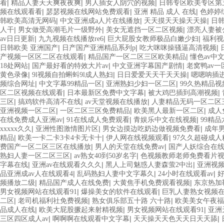
|
|
|
看
精品人妻天天爽夜夜爽
男人插女人阴穴的视频
日韩专区欧美专区第
|
|
|
频在线观看看
瑟瑟视频在线网站免费观看
亚洲 精品 成人 在线
色婷婷
|
|
|
韩欧美高清无网码
中文亚洲成a人片在线播放
天天摸天天操天天操
日
|
|
|
人干
男女做受高潮毛片一级野外
美女无遮挡一区二区视频
漂亮人妻被
|
|
|
av日日更新
九九视频在线播放re6
巨大屁股女教师极品白嫩少妇
福利视
|
|
|
日韩欧美 亚洲国产
日产国产亚洲精品系列p
吃大咪咪操骚逼高清视频
|
|
产视频一区区二区在线观看
精品国产一区二区三区欧美精品
懂色av中
|
|
|
18处网站
国产最好看的特效大片av
中文亚洲字幕国产剧情
老窝鸭av
|
|
|
黄色录像
9l视频自拍蝌蚪9l成人熟妇
日日爱爱天天干天天操
嗯嗯呐插
|
|
|
频综合网址
中文字幕99精品一区
亚洲熟妇少妇一区二区
99久热精品
|
|
|
区二区视频在线观看
日本最新区免费中文字幕
被大鸡巴插到高潮视频
|
|
|
三区
搞鸡软件高清不在线
av天堂视频在线播放
人妻精品无码一区二区
|
|
|
亚洲视频一区二区
一区二区三区免费精品
欧美黑人最新一区二区
成人
|
|
|
在线免费成人亚洲av
91在线成人免费观看
青娱乐中文在线视频
99精
|
|
|
xxxxx久久
亚洲性图激情图片区
男女边摸边吃奶边做视频免费看
成年
|
|
|
精品
欧美一卡二卡3卡4卡无卡十
伊人网在线视频观看
97久久超碰成人
|
|
费国产一区二区三区在线播放
男人的天堂在线免费av
国产人妖综合在
|
|
熟妇人妻一区二区三区
av熟女40到50岁名字
色视频教师老师免费看片
|
|
|
字幕在线
亚洲av在线观看久久久
黑人上司魅惑人妻森萤2中出
亚洲视
|
|
|
品亚洲成av人在线观看4
乱码熟妇人妻中文字幕久
24小时在线观看av
|
|
|
频播放二级
精品国产成人在线免费
大黄焦手机免费观看视频
东京热加勒
|
|
男女视频网站在线观看91
爆操美女的软件在线观看
巨乳人妻熟女视频
|
|
|
二区
老司机福利社免费视频
熟女俱乐部五十路 六十路
欧美美女午夜
|
|
|
品成人在线
欧美大屁股撅起来射精视频
男女视频网站在线观看91
亚洲
|
|
|
三区四区成人av
啊啊啊在线观看中文字幕
天天操天天色天天日天天舔