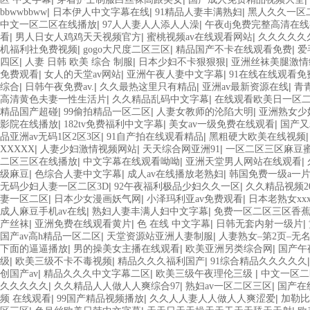
|
|
|
bbwwbbww
日本伊人中文字幕在线
91精品人妻丰满熟妇
黑人久久一区
|
|
中文一区二区在线播放
97人人妻人人添人人澡
午夜dj免费完整高清在
|
|
|
看
男人日女人鸡鸡天天视频官方
蜜桃视频av在线观看网站
久久久久久
|
|
|
机福利社免费视频
gogo大尺度二区三区
精品国产不卡在线观看免费
爱
|
|
|
四区
人妻 日韩 欧美 综合 制服
日本少妇不卡狠狠狠
亚洲丝袜美腿激情
|
|
|
免费观看
女人的天堂av网站
亚洲午夜人妻中文字幕
91在线在线观看免
|
|
|
|
综合
日韩午夜免费av.
久久最热这里只有精品
亚洲av最新资源在线
青
|
|
高清黄色夫妻一性生活片
久久精品乱码中文字幕
在线观看欧美日一区
|
|
|
精品国产超碰
99偷拍精品一区二区
人妻女教师的沦陷大明
亚洲熟女少
|
|
|
影院在线播放
182tv免费福利中文字幕
美女av一级免费在线观看
国产又
|
|
品亚洲av无码1区2区3区
91自产拍在线观看精品
黑粗硬大欧美在线视频
|
|
|
XXXXX
人妻少妇激情视频网站
天天综合网亚洲91
一区二区三区麻豆
|
|
|
二区三区在线播放
中文字幕在线观看呦呦
亚洲天堂男人网站在线观看
|
|
|
级麻豆
色综合人妻中文字幕
成人av在线播放老熟妇
韩国免费一级a一
|
|
无码少妇人妻一区二区3D
92午夜福利极品少妇久久一区
久久精品视频20
|
|
|
妻一区二区
日本少女漫画妖气网
小泽玛利亚av免费观看
日本老熟女xxx
|
|
成人麻豆手机av在线
熟妇人妻丰满人妇中文字幕
免费一区二区三区香
|
|
|
|
产丝袜
亚洲免费在线观看黄片
色 在线 中文字幕
日韩无套内射一级片
|
|
国产av高h精品一区二区
天堂资源站亚洲人妻制服
人妻熟女–第2页–无
|
|
|
下面的逼逼播放
男的操美女主播在线观看
欧美亚洲另类综合网
国产午
|
|
|
级
欧美三级不卡不毒视频
精品久久久福利国产
91综合精品久久久久久
|
|
|
创国产av
精品久久久中文字幕二区
欧美三级午夜理伦三级
中文一区二
|
|
|
久久久久久
久久精品人人做人人爽综合97
熟妇av一区二区三区
国产在
|
|
|
频 在线观看
99国产精品视频播放
久久人人妻人人做人人爽涩爱
加勒比