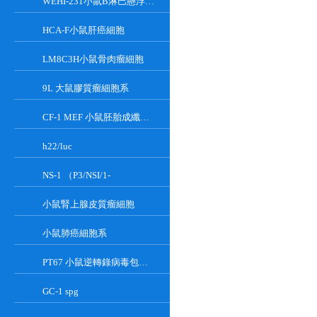
WEHI-231小鼠B淋巴懸浮細胞系
HCA-F小鼠肝癌細胞
LM8C3H小鼠骨肉瘤細胞
9L 大鼠膠質瘤細胞系
CF-1 MEF 小鼠胚胎成纖維細胞系
h22/luc
NS-1 （P3/NSI/1-
小鼠腎上腺皮質瘤細胞
小鼠肺癌細胞系
PT67 小鼠逆轉錄病毒包裝細胞系
GC-1 spg