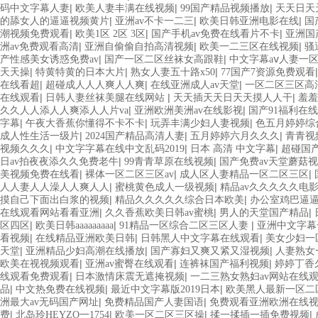
|
|
|
码中文字幕人妻
欧美人妻丰满在线视频
99国产精品视频播放
天天日天
|
|
|
的舔女人的逼逼视频黄片
亚洲av不卡一二三
欧美日韩亚洲电影在线
国
|
|
|
潮视频免费观看
欧美1区 2区 3区
国产手机av免费在线看片不卡
亚洲国
|
|
|
洲av免费观看高清
亚洲自偷偷自拍高清视频
欧美一二三区在线视频
骚
|
|
产性感美女诱惑免费av
国产一区二区丝袜女高跟鞋
中文字幕aⅴ人妻一
|
|
|
天天操
特黄特黄的日本大片
熟女人妻五十路x50
77国产7资源免费观看
|
|
|
在线看超
超碰成人人人爽人人爽
在线亚洲成人av天堂
一区二区三区高
|
|
|
在线观看
日韩人妻丝袜美腿在线网站
天天插天天日天天摸人人干
羞羞
|
|
久久人人添人人爽添人人片va
亚洲欧洲美洲av在线影视
国产91福利在
|
|
|
字幕
午夜大香蕉你懂得不卡不卡
玩弄丰满少妇人妻视频
色五月婷婷综
|
|
|
成人性生活一级片
2024国产精品高清人妻
五月婷婷六月久久久
青青视
|
|
|
视频久久久
中文字字幕在线中文乱码2019
日本 高清 中文字幕
超碰国
|
|
日av拍夜夜添久久免费老牛
99青青草原在线视频
国产免费av天堂蘑菇
|
|
|
美视频免费在线看
裸体一区二区三区av
成人区人妻精品一区二区三区
|
|
人人妻人人澡人人爽人人
蜜桃黄色成人一级视频
精品av久久久久久电
|
|
摸自己下面出白浆的视频
精品久久久久久综合日本欧美
办公室鸡巴逼
|
|
|
在线观看网站看看亚洲
久久香蕉欧美日韩av蜜桃
男人的天堂国产精品
|
|
|
区四区
欧美日韩aaaaaaaaa
91精品一区综合二区三区人妻
亚洲中文字幕
|
|
|
看视频
在线精品亚洲欧美日韩
日韩黑人中文字幕在线观看
美女少妇一
|
|
|
天堂
亚洲精品少妇高潮在线播放
国产寡妇又爽又紧又湿视频
人妻熟女
|
|
|
欧美在视视频观看
亚洲av蜜臀在线观看
连裤袜国产福利视频
婷婷丁香
|
|
线观看免费观看
日本激情床震无遮掩视频
一二三熟女熟妇av网站在线
|
|
|
品
中文热免费在线视频
最近中文字幕版2019日本
欧美黑人最新一区二
|
|
洲最大av无码国产网址
免费精品国产人妻国语
免费观看亚洲欧洲在线
|
|
|
|
费
北岛玲HEYZO一1754
欧美一区二区三区操
揉一揉插一插免费视频