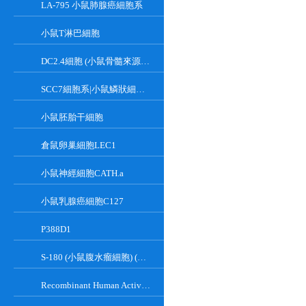
LA-795 小鼠肺腺癌細胞系
小鼠T淋巴細胞
DC2.4細胞 (小鼠骨髓來源樹突狀細胞)
SCC7細胞系|小鼠鱗狀細胞癌細胞
小鼠胚胎干細胞
倉鼠卵巢細胞LEC1
小鼠神經細胞CATH.a
小鼠乳腺癌細胞C127
P388D1
S-180 (小鼠腹水瘤細胞) (種屬鑒定正確)
Recombinant Human Active Focal Adhesion Kinase