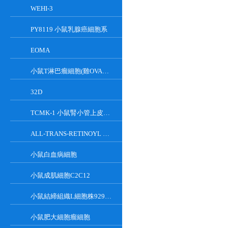
WEHI-3
PY8119 小鼠乳腺癌細胞系
EOMA
小鼠T淋巴瘤細胞(雞OVA基因修飾)
32D
TCMK-1 小鼠腎小管上皮細胞系
ALL-TRANS-RETINOYL B-GLUCURONIDE
小鼠白血病細胞
小鼠成肌細胞C2C12
小鼠結締組織L細胞株929克隆
小鼠肥大細胞瘤細胞