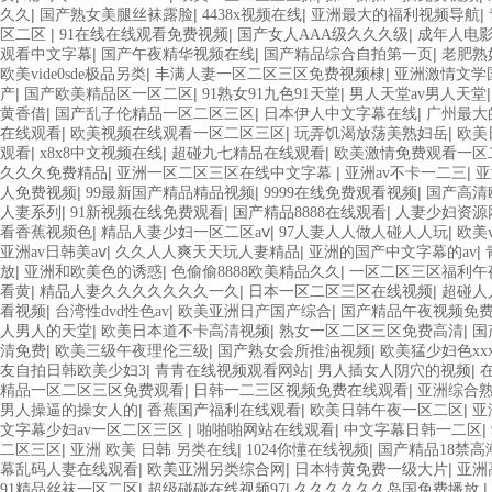
|
|
|
|
久久
国产熟女美腿丝袜露脸
4438x视频在线
亚洲最大的福利视频导航
|
|
|
区二区
91在线在线观看免费视频
国产女人AAA级久久久级
成年人电
|
|
|
观看中文字幕
国产午夜精华视频在线
国产精品综合自拍第一页
老肥熟
|
|
欧美vide0sde极品另类
丰满人妻一区二区三区免费视频棣
亚洲激情文学
|
|
|
产
国产欧美精品区一区二区
91熟女91九色91天堂
男人天堂av男人天堂
|
|
|
黄香借
国产乱子伦精品一区二区三区
日本伊人中文字幕在线
广州最大
|
|
|
在线观看
欧美视频在线观看一区二区三区
玩弄饥渴放荡美熟妇岳
欧美
|
|
|
观看
x8x8中文视频在线
超碰九七精品在线观看
欧美激情免费观看一区
|
|
|
久久久免费精品
亚洲一区二区三区在线中文字幕
亚洲av不卡一二三
亚
|
|
|
人免费视频
99最新国产精品精品视频
9999在线免费观看视频
国产高清
|
|
|
人妻系列
91新视频在线免费观看
国产精品8888在线观看
人妻少妇资源网
|
|
|
看香蕉视频色
精品人妻少妇一区二区aⅴ
97人妻人人做人碰人人玩
欧美v
|
|
|
亚洲av日韩美aⅴ
久久人人爽天天玩人妻精品
亚洲的国产中文字幕的av
|
|
|
放
亚洲和欧美色的诱惑
色偷偷8888欧美精品久久
一区二区三区福利午
|
|
|
看黄
精品人妻久久久久久久久一久
日本一区二区三区在线视频
超碰人
|
|
|
看视频
台湾性dvd性色av
欧美亚洲日产国产综合
国产精品午夜视频免
|
|
|
人男人的天堂
欧美日本道不卡高清视频
熟女一区二区三区免费高清
国
|
|
|
清免费
欧美三级午夜理伦三级
国产熟女会所推油视频
欧美猛少妇色xxx
|
|
|
友自拍日韩欧美少妇3
青青在线视频观看网站
男人插女人阴穴的视频
|
|
精品一区二区三区免费观看
日韩一二三区视频免费在线观看
亚洲综合熟
|
|
|
男人操逼的操女人的
香蕉国产福利在线观看
欧美日韩午夜一区二区
亚
|
|
|
文字幕少妇av一区二区三区
啪啪啪网站在线观看
中文字幕日韩一二区
|
|
|
二区三区
亚洲 欧美 日韩 另类在线
1024你懂在线视频
国产精品18禁高
|
|
|
幕乱码人妻在线观看
欧美亚洲另类综合网
日本特黄免费一级大片
亚洲
|
|
|
91精品丝袜一区二区
超级碰碰在线视频97
久久久久久久岛国免费播放