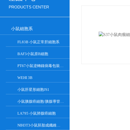
PRODUCTS CENTER
小鼠細胞系
FL83B 小鼠正常肝細胞系
BAF3小鼠原B細胞
PT67小鼠逆轉錄病毒包裝細胞
WEHI 3B
小鼠肝星形細胞JS1
小鼠胰腺癌細胞/胰腺導管癌PAN02
LA795 小鼠肺腺癌細胞
NIH3T3小鼠胚胎成纖維細胞