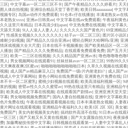
|
|
|
三区
中文字幕av一区二区三区不卡
国产午夜精品久久久久婷看片
天天
|
|
|
图人体自拍视频
亚洲综合精品天堂丁香芒果
欧美日韩aaaaaaaaa
中文字
|
|
|
视频专区
岛国av动作片免费观看
91仓本c仔在线播放
丰满老熟女av在线
|
|
|
本老熟女xxxx
亚洲av日韩美aⅴ
中文字幕在线aⅴ免费观看
午夜福利黄色
|
|
|
久久这里只有精品
日本高清少妇japan
中文热免费在线视频
中文字幕久
|
|
|
天舔天天操
9l人人澡人人妻人人
久久久久久久国产黄色片
69亚洲精品
|
|
|
产
性感美女视频久久久久久久久久
桔子av一区二区三区
图片区小说区
|
|
|
难耐少妇视频
国产精品久久综合亚洲av
嗯轻点啊好大哈啊呜c亚洲
亚
|
|
情床戏视频大全大尺度
日本在线不卡视频播放
国产欧美精品区一区二
|
|
|
人播放
国产精品久久久久免费精品
在线观看免费观看免费
国产五月天
|
|
|
三区
欧美一二三区在线视频
久久久精品国产亚洲av水
噜色噜噜噜色噜
|
|
|
黑人
男女视频网站在线观看91
丝袜丝袜avav一区二区三区
99热99久久
|
|
天天爽夜夜爽2区蜜a∨
啪啪啪啪啪啪啪啪啪日本
久草久久视频在线观看
|
|
|
视频
成人国产av精品麻豆入口
免费国产一级r片内射老妇i?
成人国产a
|
|
|
线成人中文字幕网站
黄色小网站在线免费观看
亚洲黄色片免费在线
日
|
|
|
本不卡一区二区蜜乳
蜜桃少妇视频在线观看
欧美高清福利视频一区
9
|
|
|
浆的视频
密臂av性久久久久蜜臂av
99热在线这里只有精品
亚洲精品午
|
|
|
新
欧美成人中文字幕在线视频
在线观看国产剧情av
亚洲亚洲天堂天堂
|
|
|
字幕
男女啪啪视频免费国产
国内人妻自拍视频在线
亚洲中文字幕欧美
|
|
|
色片免费在线
午夜在线视频观看视频在线
日本丰满老熟女视频
人妻夜
|
|
|
黄片网址在线观看视频
亚洲精品午夜福利久久
欧美1区 2区 3区
美女被
|
|
|
免费国产
美女内射视频美女内射
搞鸡软件高清不在线
91日本av在线观
|
|
|
一区三区
国产又粗又长又黄在线视频
国产大女露脸自拍大叫
夜夜操
|
|
|
费
加藤鹰秘技传授中文字幕
日韩视频在线观看第一
人妻中文字幕乱人
|
|
|
黄大色大片美女
黄av在线播放网站
国产成人自拍在线视频
50岁老熟