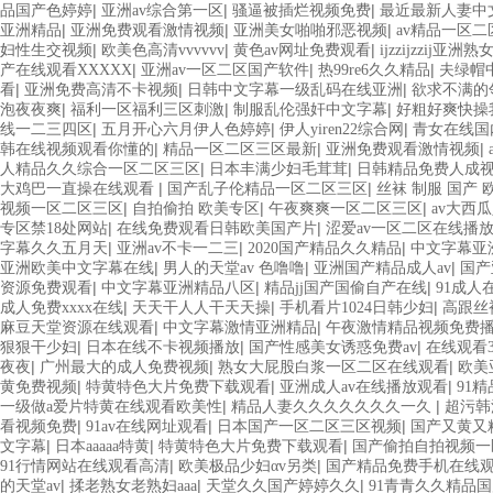
|
|
|
品国产色婷婷
亚洲av综合第一区
骚逼被插烂视频免费
最近最新人妻中
|
|
|
亚洲精品
亚洲免费观看激情视频
亚洲美女啪啪邪恶视频
av精品一区
|
|
|
妇性生交视频
欧美色高清vvvvvv
黄色av网址免费观看
ijzzijzzij亚洲熟
|
|
|
产在线观看XXXXX
亚洲av一区二区国产软件
热99re6久久精品
夫绿帽
|
|
|
看
亚洲免费高清不卡视频
日韩中文字幕一级乱码在线亚洲
欲求不满的
|
|
|
泡夜夜爽
福利一区福利三区刺激
制服乱伦强奸中文字幕
好粗好爽快操
|
|
|
线一二三四区
五月开心六月伊人色婷婷
伊人yiren22综合网
青女在线国
|
|
|
韩在线视频观看你懂的
精品一区二区三区最新
亚洲免费观看激情视频
|
|
人精品久久综合一区二区三区
日本丰满少妇毛茸茸
日韩精品免费人成
|
|
大鸡巴一直操在线观看
国产乱子伦精品一区二区三区
丝袜 制服 国产 
|
|
|
视频一区二区三区
自拍偷拍 欧美专区
午夜爽爽一区二区三区
av大西瓜
|
|
专区禁18处网站
在线免费观看日韩欧美国产片
涩爱av一区二区在线播
|
|
|
字幕久久五月天
亚洲av不卡一二三
2020国产精品久久精品
中文字幕亚
|
|
|
亚洲欧美中文字幕在线
男人的天堂av 色噜噜
亚洲国产精品成人av
国产
|
|
|
资源免费观看
中文字幕亚洲精品八区
精品jj国产国偷自产在线
91成人
|
|
|
成人免费xxxx在线
天天干人人干天天操
手机看片1024日韩少妇
高跟丝
|
|
麻豆天堂资源在线观看
中文字幕激情亚洲精品
午夜激情精品视频免费
|
|
|
狠狠干少妇
日本在线不卡视频播放
国产性感美女诱惑免费av
在线观看
|
|
|
夜夜
广州最大的成人免费视频
熟女大屁股白浆一区二区在线观看
欧美
|
|
|
黄免费视频
特黄特色大片免费下载观看
亚洲成人av在线播放观看
91
|
|
一级做a爱片特黄在线观看欧美性
精品人妻久久久久久久久一久
超污韩
|
|
|
看视频免费
91av在线网址观看
日本国产一区二区三区视频
国产又黄又
|
|
|
文字幕
日本aaaaa特黄
特黄特色大片免费下载观看
国产偷拍自拍视频一
|
|
91行情网站在线观看高清
欧美极品少妇αv另类
国产精品免费手机在线
|
|
|
的天堂av
揉老熟女老熟妇aaa
天堂久久国产婷婷久久
91青青久久精品国