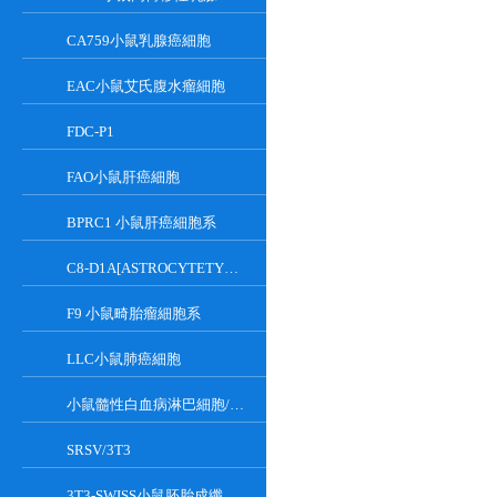
CA759小鼠乳腺癌細胞
EAC小鼠艾氏腹水瘤細胞
FDC-P1
FAO小鼠肝癌細胞
BPRC1 小鼠肝癌細胞系
C8-D1A[ASTROCYTETYPEICLONE]小鼠小腦細胞
F9 小鼠畸胎瘤細胞系
LLC小鼠肺癌細胞
小鼠髓性白血病淋巴細胞/小鼠白血病G-CSF依賴性細胞
SRSV/3T3
3T3-SWISS小鼠胚胎成纖維細胞