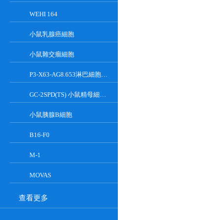
WEHI 164
小鼠乳腺癌細胞
小鼠雜交瘤細胞
P3-X63-AG8.653淋巴細胞小鼠骨髓瘤細胞
GC-2SPD(TS) 小鼠精母細胞系
小鼠胰腺Β細胞
B16-F0
M-1
MOVAS
查看更多