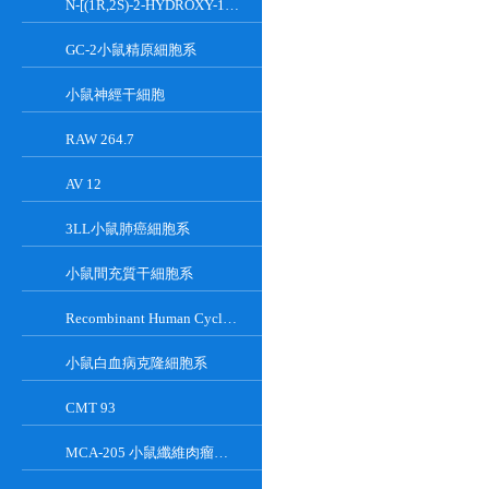
N-[(1R,2S)-2-HYDROXY-1-HYDROXYMETHYL-2-(2-TRIDECYL-1-CYCLOPROPENYL)ETHYL]OCT;GT-11
GC-2小鼠精原細胞系
小鼠神經干細胞
RAW 264.7
AV 12
3LL小鼠肺癌細胞系
小鼠間充質干細胞系
Recombinant Human Cyclin-Dependent Kinase Inhibitor 2A
小鼠白血病克隆細胞系
CMT 93
MCA-205 小鼠纖維肉瘤細胞系