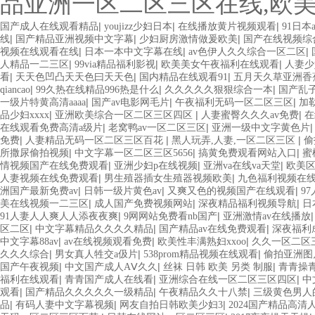
品亚洲一区二区三区在线,欧
|
|
|
国产成人在线观看精品
youjizz少妇日本
在线播放黄片视频观看
91日本
|
|
|
线
国产精品亚洲视频中文字幕
少妇厨房激情做爰欧美
国产在线视频综
|
|
|
视频在线观看在线
日本一本中文字幕在线
av色伊人久久综合一区二区
|
|
|
人精品一二三区
99via精品福利影视
欧美美女午夜福利在线观看
人妻少
|
|
|
看
天天色凹凸天天色曰天天色
国内精品在线观看91
五月天久草亚洲香
|
|
|
qiancao
99久热在线精品996热是什么
久久久久久狠狠综合一本
国产乱
|
|
|
一级片特黄高清aaaa
国产av电影网毛片
午夜福利无码一区二区三区
加
|
|
|
品少妇xxxx
亚洲欧美综合一区二区三区四区
人妻蜜臀久久久av免费
在
|
|
在线观看免费高清a级片
老窝鸭av一区二区三区
亚洲一级中文字黄色片
|
|
|
免费
人妻精品无码一区二区三区百花
黑人玩弄,人妻,一区二区三区
偷
|
|
|
所撒尿偷拍视频
中文字幕一区二区三区5656
搞黄免费观看网站入口
蜜
|
|
|
情视频国产在线免费观看
亚洲少妇p在线视频
亚洲va在线va天堂
欧美
|
|
人妻视频在线免费观看
男生殖器插女生殖器视频欧美
九色福利视频在
|
|
|
洲国产最新免费av
日韩一级片黄色av
又爽又色的视频国产在线观看
9
|
|
|
美在线视频一二三区
成人国产免费视频网站
深夜精品福利视频导航
日
|
|
91人妻人人爽人人添夜夜爽
9网网站免费看nb国产
亚洲激情av在线播放
|
|
|
区二区
中文字幕精品久久久久精品
国产精品av在线免费观看
深夜福利
|
|
|
中文字幕88av
av在线视频观看免费
欧美性丰满熟妇xxoo
久久一区二区
|
|
|
久久久综合
男女真人牲交a伋片
538prom精品视频在线观看
偷拍亚洲图
|
|
|
国产午夜视频
中文国产成人AⅤ久久
丝袜 日韩 欧美 另类 制服
青青操
|
|
|
福利在线观看
青青国产成人在线看
亚洲综合在线一区二区三区四区
中
|
|
|
观看
国产精品久久久久久一级精品
午夜精品久久十八禁
三级黄色男人
|
|
|
品
有码人妻中文字幕视频
网友自拍日韩欧美少妇3
2024国产精品高清