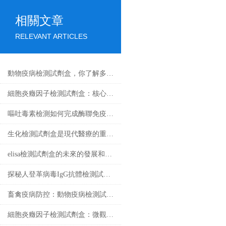
相關文章
RELEVANT ARTICLES
動物疫病檢測試劑盒，你了解多少？
細胞炎癥因子檢測試劑盒：核心技術與檢測原理全解析
嘔吐毒素檢測如何完成酶聯免疫試驗
生化檢測試劑盒是現代醫療的重要工具
elisa檢測試劑盒的未來的發展和優點分享
探秘人登革病毒IgG抗體檢測試劑盒：科學守護健康防線
畜禽疫病防控：動物疫病檢測試劑盒的核心作用
細胞炎癥因子檢測試劑盒：微觀戰場里的“情報解碼器”