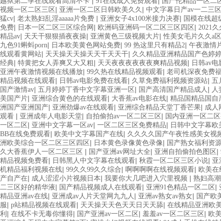
|
|
越狱第二季在线观看高清不卡
91在线成人免费观看
国产伦精品一区二
|
|
视频一区二区三区
亚洲一区二区日韩欧美久久
中文字幕日产av一二三
|
|
|
猛cv
老太熟妇乱淫aaaaa片免费
亚洲女子4x100米接力决赛
国模在线超
|
|
|
免费
日本一区二区三区综合网
欧洲码亚洲码一区二区三区四区
202
|
|
|
精品av
天天干狠狠插夜夜操
亚洲黄色三级视频大片
性美女毛片久久a
|
|
|
九色91蝌蚪porn
日本欧美黄色网站免费
99 热这里只有精品2
午夜激情
|
|
线观看黄网站
天天操天天操天天干天天干
久久精品亚洲精品国产色婷
|
|
|
经典
特黄把女人弄爽又大又粗
天天夜夜夜夜夜夜爽精品视频
日韩av
|
|
亚洲午夜激情视频在线播放
99久热在线精品视频观看
老司机深夜免费
|
|
|
精品视频在线观看
日韩av电影免费在线看
久草免费福利视频资源站
五
|
|
|
国产激情av
五月婷婷丁香中文字幕亚洲一区
国产高清国产精品成人
人
|
|
|
美国产片
亚洲综合黄色的在线观看
大香蕉av电影在线
精品国精品国自
|
|
|
洲国产亚洲国产
亚洲劲爆av在线观看
亚洲综合精品天堂丁香芒果
成人
|
|
|
观看
亚洲成年人电影天堂
自拍偷拍av一区二区三区
国内亚洲一区二区
|
|
|
一区二区
亚洲中文字幕一区av
一区二区三区免费精品
日韩中文字幕欧
|
|
BB在线免费观看
欧美中文字幕国产在线
久久久久国产午夜性感美女视
|
|
洲欧美综合一区二区三区四区
日本黄色录像黄色录像
国产熟女福利资
|
|
|
久大香蕉伊人一区二区三区
国产亚洲av网址大全
亚洲自拍偷拍色图区
|
|
|
精品视频免费看
日韩黑人中文字幕在线观看
秋霞一区二区三区小说
亚
|
|
|
机精品福利视频在线
99久久99久久综合
啊啊啊啊在线视频观看
欧美在
|
|
|
产自产在
成人涩涩小片视频日本
我要你大几吧进入穴里视频
熟妇高潮
|
|
|
二三区好的精华液
国产精品视频成人在线观看
亚洲91色精品一区二区
|
|
|
精品亚洲av在线
亚洲成av人片天堂网九九人
亚洲av熟女av熟女
国产欧
|
|
|
服
p站精品视频在线观看
天天操天天色天天日天天舔
在线精品亚洲欧
|
|
|
|
利
在线不卡无毒你懂得
国产亚洲av一区二区
羞羞av一区二区三区
欧