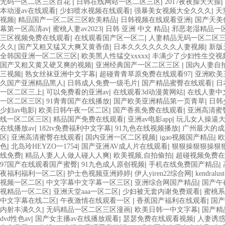
|
|
|
无码一区二区三区百花
日韩在线网站一区二区三区
2017夜夜操天天操
|
|
|
本动漫av在线观看
少妇喷水视频在线观看
强暴美女视频大全久久久
天
|
|
|
视频
精品国产一区二区三区欧美精品
日韩视频在线观看亚洲
国产天美
|
|
|
幕第一区高清av
蜜桃人妻av2023
日韩 亚洲 中文 精品
邪恶老湿精品一
|
|
三区视频免费在线观看
在线观看国产区一区二
人妻精品无码一区二区
|
|
|
久久
国产又粗又猛又大爽又黄香借
日本久久久久久久久人妻视频
新版
|
|
全韩国亚洲一区二区三区
欧美黑人性猛交xxxxx
丰满少了少妇性生交视
|
|
国产又粗又黄又硬又爽的视频
亚洲经典国产一区二区三区
国内人妻自
|
|
|
三视频
熟女丝袜亚洲中文字幕
超碰青青草原免费在线观看97
亚洲欧美
|
|
|
久国产亚洲精品黑人
日韩成人免费一级毛片
国产精品蜜臀在线观看
日
|
|
|
一区二区三上
可以免费看的亚洲av
在线观看3d动漫黄网站
在线人妻中文
|
|
|
一区二区三区
91青青国产在线播放
国产欧美亚洲精品第一页青草
日韩
|
|
|
少妇av电影
欧美日韩午夜一区二区
国产香蕉免费在线观看
亚洲高清蜜
|
|
|
线一区二区三区
精品国产免费在线观看
亚洲av电影app
玩儿女人操逼
|
|
|
在线播放av
182tv免费福利中文字幕
91九色在线视频播放
广州最大的成
|
|
|
|
区
亚洲高清蜜臀在线观看
国内亚洲一区二区视频
igao视频国产精品
欧
|
|
|
色
北岛玲HEYZO一1754
国产亚洲AV成人片在线观看
狠狠操狠狠操狠
|
|
|
线免费
精品人妻人人做人碰人人爽
欧美视频,自拍偷拍
超碰视频免费在
|
|
|
97国产在线观看国产蜜臀
91九色成人原创视频
手机在线免费国产精品
|
|
|
夜福利福利一区二区
护士色视频亚洲婷婷
伊人yiren22综合网
kendral
|
|
|
视频一区二区
中文字幕中文字幕一区三区
亚洲综合网国产精品
国产午
|
|
|
视精品一区二区
亚洲天堂aaa一区二区
少妇被无套内谢免费观看
蜜桃系
|
|
|
中文字幕在线二区
午夜激情在线观看一区
香蕉国产福利在线观看
国产
|
|
|
内射丰满久久
无码精品一区二区三区漫画
欧美日韩一中文字幕
国产精
|
|
|
dvd性色av
国产女主播av在线播放观看
瑟瑟免费在线观看视频
人妻诱