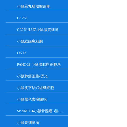
小鼠睪丸畸胎瘤細胞
GL261
GL261/LUC小鼠膠質細胞
小鼠結腸癌細胞
OKT3
PANC02 小鼠胰腺癌細胞系
小鼠肺癌細胞-熒光
小鼠皮下結締組織細胞
小鼠黑色素瘤細胞
SP2/MIL-6小鼠骨髓瘤B淋巴懸浮細胞系
小鼠漿細胞瘤