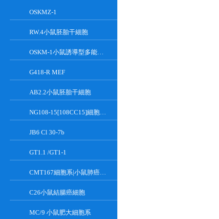
OSKMZ-1
RW.4小鼠胚胎干細胞
OSKM-1小鼠誘導型多能干細胞
G418-R MEF
AB2.2小鼠胚胎干細胞
NG108-15[108CC15]細胞系|小鼠神經母瘤與大鼠膠質瘤之融合細胞
JB6 Cl 30-7b
GT1.1 /GT1-1
CMT167細胞系|小鼠肺癌細胞
C26小鼠結腸癌細胞
MC/9 小鼠肥大細胞系