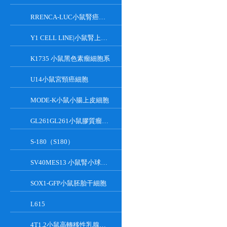
RRENCA-LUC小鼠腎癌細胞LUC轉染株
Y1 CELL LINE|小鼠腎上腺皮質瘤細胞
K1735 小鼠黑色素瘤細胞系
U14小鼠宮頸癌細胞
MODE-K小鼠小腸上皮細胞
GL261GL261小鼠膠質瘤細胞
S-180（S180）
SV40MES13 小鼠腎小球系膜細胞
SOX1-GFP小鼠胚胎干細胞
L615
4T1.2小鼠高轉移性乳腺癌細胞