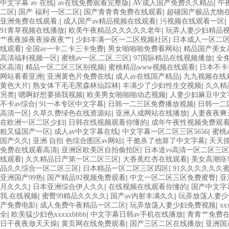
|
|
|
中文字幕 av 在线
av在线免费观看完整版
AV成人国产免费久久精品
午
|
|
|
二区
国产 福利 一区二区
国产青青青免费在线观看
超碰国产极品尤物
|
|
|
亚洲免费在线观看,
成人国产av精品视频在线观看
污视频在线观看一区
|
|
91青草视频在线播放
欧美午夜精品久久久久久老年
玩弄人妻少妇精品
|
|
艹夜夜操夜夜操夜夜艹
少妇丰满一区一二区视频社区
日本成人一区二
|
|
|
线观看
全国av一卡二卡三卡免费
男女啪啪啪免费看网站
精品国产美女
|
|
|
高清福利视频一区
蜜桃av一区,二区,三区
97国际精品在线视频播放
全
|
|
|
区高清
精品一区二区三区别视频
蜜桃精品www视频在线观看
日本不卡
|
|
|
网站看看亚洲
亚洲黄色片免费在线
成人av在线国产精品
九九视频在线
|
|
|
黄色大片
熟女体下毛毛黑森林仙踪林
丰满少了少妇性生交视频
久久精
|
|
|
另类
嗯啊好想要插我视频
欧美男女啪啪啪动态视频
人妻少妇麻豆中文
|
|
|
不卡av综合
91一本专区中文字幕
日韩一二三区免费播放视频
日韩一二
|
|
|
高清一区
久草久费绿色在线资源站
亚洲人成网站在线播放
人妻夜夜爽
|
|
在欧洲一区二区少妇
日韩在线视频观看你懂的
成年午夜性视频免费观
|
|
|
粗又猛国产一区
成人av中文字幕在线
中文字幕一区二区三区5656
蜜桃
|
|
|
国产久久
亚洲 自拍 色综合图区av网站
干脆杀了他算了中文字幕
天天
|
|
免费在线观看高清
亚洲区欧美区自拍偷拍区
日本道vs高清一区二区三区
|
|
|
线观看
久久精品日产第一区二区三区
大香蕉红杏在线观看
美女高潮痉
|
|
品久久综合一区二区三区
日本精品一区二区三区四区
91久久久久久久
|
|
|
亚洲国产99热
国产精品92视频免费观看
中文一区二区三区免费蜜臀
亚
|
|
|
月久久久
日本亚洲综合伊人久久
在线视频在线观看你懂的
国产中文字幕
|
|
|
我,在线视频
蜜臀99精品久久久久
国产av内射丰满久久
玩弄放荡人妻少
|
|
|
产免费电影
成人免费午夜精品一区二区
玩弄放荡人妻少妇免费视频
x
|
|
|
全
欧美猛少妇色xxxxxbbbb
中文字幕日韩av手机在线播放
青青艹免费
|
|
|
日干夜夜做天天操
黄页网在线免费观看
国产三区二区在线播放
亚洲国