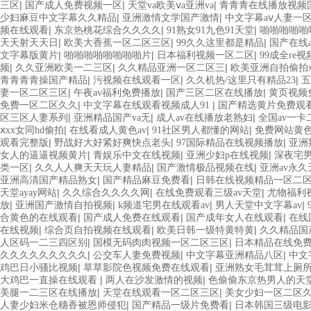
|
|
|
三区
国产成人免费视频一区
天堂va欧美ⅴa亚洲va
青青青在线播放视频
|
|
少妇麻豆中文字幕久久精品
亚洲激情文学国产激情
中文字幕aⅴ人妻一
|
|
|
频在线观看
东京热桃花综合久久久久
91熟女91九色91天堂
啪啪啪啪啪
|
|
|
天天射天天日
欧美大香蕉一区二区三区
99久久这里都是精品
国产在线
|
|
|
文字幕版黄片
啪啪啪啪啪啪啪啪片
日本福利视频一区二区
99成全re
|
|
|
频
久久亚洲欧美一二三区
久久精品亚洲一区二区三
欧美亚洲自拍偷拍x
|
|
|
青青青青操国产精品
污视频在线观看一区
久久机热/这里只有精品23
五
|
|
|
妻一区二区三区
午夜av福利免费播放
国产三区二区在线播放
黄页视频
|
|
免费一区二区久久
中文字幕在线观看视频成人91
国产精选黄片免费观
|
|
|
区三区人妻系列
亚洲精品国产va无
成人av在线播放老熟妇
全国av一
|
|
|
ⅹxx女同hd偷拍
在线看成人黄色av
91社区男人都懂的网站
免费网站黄
|
|
|
观看完整版
野战好大好紧好爽快点老头
97国际精品在线视频播放
亚洲
|
|
|
女人的逼逼视频黄片
青娱乐中文在线视频
亚洲少妇p在线视频
深夜宅
|
|
|
类一区
久久人人爽天天玩人妻精品
国产激情极品视频在线
亚洲av永
|
|
亚洲高清国产精品熟女
国产精品麻豆免费看
日韩在线视频精品一区二
|
|
|
天堂ayay网站
久久综合久久久久网
在线免费观看三级av天堂
尤物福利
|
|
|
|
放
亚洲国产激情自拍视频
k频道宅男在线观看av
男人天堂中文字幕av
|
|
|
合黄色的在线观看
国产成人免费在线观看
国产成年女人在线观看
在线
|
|
|
在线视频
综合页自拍视频在线观看
欧美日韩一级特黄特黄
久久精品国
|
|
人区码一二三四区别
国模无码肉肉视频一区二区三区
日本精品在线免
|
|
|
久久久久久久久久久
公交车人妻免费视频
中文字幕亚洲精品八区
中文
|
|
鸡巴日小骚比视频
草草影院色视频免费在线观看
亚洲熟女毛茸茸上厕
|
|
大鸡巴一直操在线观看
两人在沙发激情的视频
色偷偷东京热男人的天
|
|
美腿一二三区在线播放
天堂在线观看一区二区三区
美女少妇一区二区
|
|
人妻少妇米仓穗香被恩师侵犯
国产精品一级片免费看
日本韩国三级电