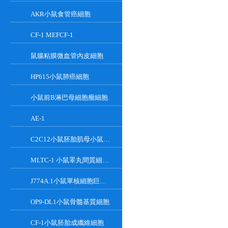
AKR小鼠食管癌細胞
CF-1 MEFCF-1
鼠腸粘膜微血管內皮細胞
HP615小鼠肺癌細胞
小鼠前B淋巴母細胞瘤細胞
AE-1
C2C12小鼠胚胎肌母小鼠胚胎肌母細胞
MLTC-1 小鼠睪丸間質細胞瘤細胞系
J774A.1小鼠單核細胞巨噬細胞
OP9-DL1小鼠骨髓基質細胞
CF-1小鼠胚胎成纖維細胞