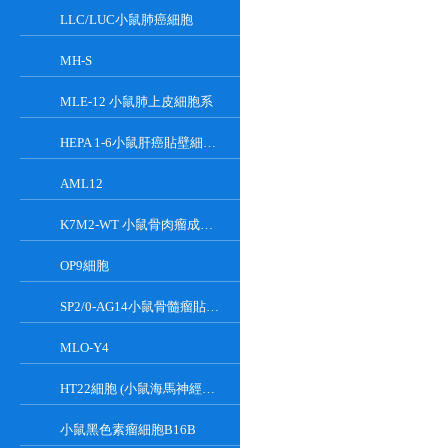
LLC/LUC小鼠肺癌細胞
MH-S
MLE-12 小鼠肺上皮細胞系
HEPA 1-6小鼠肝癌貼壁細胞系
AML12
K7M2-WT 小鼠骨肉瘤成骨細胞系
OP9細胞
SP2/0-AG14小鼠骨髓瘤貼壁細胞系
MLO-Y4
HT22細胞 (小鼠海馬神經元細胞) (STR鑒定正確)
小鼠黑色素瘤細胞B16B