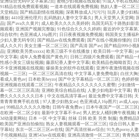
|
|
亚洲综合无码中文字幕第2页
蜜桃少妇视频在线观看
91成人手机在线精
|
|
91精品在线免费观看视频
一道本在线观看免费视频
熟妇人妻一区二区
|
|
|
天堂精品
国产精品剧情在线视频
深夜释放成人污污污
玩弄人妻少妇精
|
|
|
|
播放
4410亚洲伦理片
乱码熟妇人妻中文字幕久
男人天堂男人天堂网
|
|
|
品
国产ava久久黄片
成人欧美久久久久美婷婷
岛国无码五十路熟妇影
|
|
|
频观看
亚洲国产视频完整版
91色综合久久久久婷婷
最近的中文字幕第
|
|
|
综合软件
色亚洲成人16p图片
日日夜夜视频免费视频
韩国美女主播福
|
|
|
少妇人妻无码专区
国产精品av在线免费观看
国产在线小视频你懂的
日
|
|
|
成人久久片
美女主播一区二区三区
国产高清 国产av
国产精品999小视
|
|
|
|
品
亚洲欧美另类xxxxx
欧美三级不卡在线播放
欧美日韩一中文字幕
y
|
|
|
中文字幕
成年人免费看国产黄色片
日韩三四级片免费观看
国产精品一
|
|
|
性感小美女三级短视频
藤原纪香人妻中文字幕
欧美精品色呦呦首页
久
|
|
不卡亚洲视频在线视频
爆操美女的软件在线观看
亚洲午夜激情视频在
|
|
|
视频一二三区
一区二区三区高清在线
中文字幕人妻免费电影
白丝大胸
|
|
|
看成人黄色av
日本欧美heyzo
国产中文字幕精品一区二区三区
色婷婷狠
|
|
亚洲视频在线观看二区三区
午夜精品久久久久久久久久蜜臀
少妇激情
|
|
|
幕一区二区三区高清
亚洲欧美综合精品在线
人妻少妇电影中文字幕
青
|
|
|
费久久久久久久久日本
中文在线高清字幕av
最近免费中文字幕日韩
天
|
|
|
青青青青爽手机在线
97人妻少妇熟女av
色亚洲成人16p图片
av成人ap
|
|
|
av
99精品久久久久久噜噜
日韩午夜免费av.
日本午夜国产一区二区三区
|
|
|
在欧洲一区二区少妇
最新中文字幕不卡av
男人把女人桶到爽午夜视频
|
|
|
3d动漫黄网站
日本 一区 中文字幕
丝袜 日韩 欧美 另类 制服
免费精品
|
|
欧美国产亚洲自拍偷拍
熟女人妻视频观看一区二区三区
综合日韩人妻
|
|
|
字幕站
东京一区二区三区av在线
国产高清丝袜av综合
91九色porny人
|
|
|
子伦视频精品
亚洲543av在线观看
亚洲高清激情一区二区三区
青青热