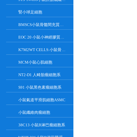
腎小球足細胞
BMSCS小鼠骨髓間充質干細胞
EOC 20 小鼠小神經膠質細胞系
K7M2WT CELLS:小鼠骨肉瘤成骨細胞系
MCM小鼠心肌細胞
NT2-D1 人畸胎瘤細胞系
S91 小鼠黑色素瘤細胞系
小鼠氣道平滑肌細胞ASMC
小鼠纖維肉瘤細胞
38C13 小鼠B淋巴瘤細胞系