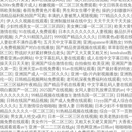
|
|
k200tv免费看片成人
粉嫩视频一区二区三区免费观看
中文日韩美在线免
|
|
|
韩欧美制服
春雨免费黄色片看看
男生和女生哪个更色
操的少妇嗷嗷叫
|
|
清精品福利私拍国产写真
丰满的人妻被黑人尾随视频
777精品久久久久
|
|
|
片
伊人久久视频在线观看
亚洲制服丝袜在线中文
天天干天天干天天操
|
|
|
看
少妇性感美女一区二区三区四区
美女爽口爆一区二区三区
欧美大黄
|
|
|
激情在线
91在线成人免费观看
日本久久久久久久久人妻视频
极品扒开
|
|
|
的视频
久产久91精国九品打
9999国产精品久久久久
日韩黄色a影视在
|
|
|
人妻欲求不满作品番号
五月天中文字幕亚洲
亚洲japanese丰满熟女
99
|
|
人免费视频国产对白在线播放
国产精品资源视频在线观看
草草影院色
|
|
|
区三区
野战好大好紧好爽快点老头
国产又大又黄又粗又长
kendralus
|
|
|
费看亚洲av的网站
中文字幕乱码人妻在线观看
成人在线中文字幕日韩
|
|
|
操天天日天天射
亚洲国产综合激情在线
自拍偷拍 欧美亚洲
亚洲国产激
|
|
|
久第一页
亚洲天堂av在线免费看
91av在线网址观看
国产最好看的特效大
|
|
|
区二区
亚洲国产成人一区二区久久久
亚洲一级r片内射视频播放
亚洲熟
|
|
|
伦一区
日韩精品视频网站免费观看
老司机深夜免费福利在线观看
9久
|
|
二区三区福利午夜精品
国产精品手机在线看黄
中文字幕乱码人妻在线
|
|
|
萌白酱国产一区二区
2025国产在线视频
女同人妻巨乳按摩店里的av
中
|
|
|
久久久久久久久
99精品视频在线播放3
激情岛国一区二区三区
日韩精
|
|
|
频
日韩在线国产精品视频
国产成人免费在线观看
11yyy国产成人综合
|
|
|
久久久久
五月激情综合啪啪啪
激情人妻 日韩视频
日本少妇不卡狠狠狠
|
|
精品久久久久久一区二区三区
91热精品视频在线播放
综合一区下一页
|
|
|
区操
男女真人牲交a伋片
日本一区二区三区在线视频
欧美老熟妇在线
|
|
|
频免费在线观看
美女作污一区二区三区
又粗又长又硬又黄国产
大香蕉
|
|
|
线观看观看av?
亚洲一区二二三区在线gk
淫色网亚洲av日韩av
啪啪啪啪