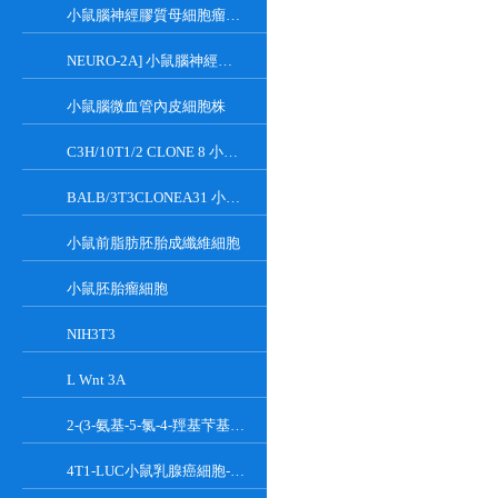
小鼠腦神經膠質母細胞瘤瘤株
NEURO-2A] 小鼠腦神經瘤細胞
小鼠腦微血管內皮細胞株
C3H/10T1/2 CLONE 8 小鼠胚胎成纖維細胞系
BALB/3T3CLONEA31 小鼠胚胎成纖維細胞
小鼠前脂肪胚胎成纖維細胞
小鼠胚胎瘤細胞
NIH3T3
L Wnt 3A
2-(3-氨基-5-氯-4-羥基芐基)-1H-異吲哚-1,3(2H)-二酮
4T1-LUC小鼠乳腺癌細胞-熒光素酶標記