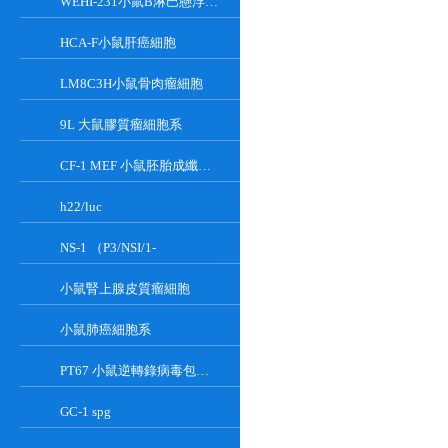
WEHI-231小鼠B淋巴懸浮細胞系
HCA-F小鼠肝癌細胞
LM8C3H小鼠骨肉瘤細胞
9L 大鼠膠質瘤細胞系
CF-1 MEF 小鼠胚胎成纖維細胞系
h22/luc
NS-1 （P3/NSI/1-
小鼠腎上腺皮質瘤細胞
小鼠肺癌細胞系
PT67 小鼠逆轉錄病毒包裝細胞系
GC-1 spg