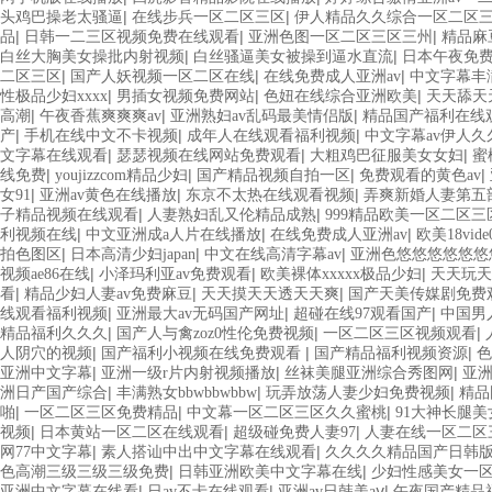
|
|
头鸡巴操老太骚逼
在线步兵一区二区三区
伊人精品久久综合一区二区
|
|
|
品
日韩一二三区视频免费在线观看
亚洲色图一区二区三区三州
精品麻
|
|
白丝大胸美女操批内射视频
白丝骚逼美女被操到逼水直流
日本午夜免
|
|
|
二区三区
国产人妖视频一区二区在线
在线免费成人亚洲av
中文字幕丰满人
|
|
|
性极品少妇xxxx
男插女视频免费网站
色妞在线综合亚洲欧美
天天舔天
|
|
|
高潮
午夜香蕉爽爽爽av
亚洲熟妇av乱码最美情侣版
精品国产福利在线观
|
|
|
产
手机在线中文不卡视频
成年人在线观看福利视频
中文字幕av伊人久
|
|
|
文字幕在线观看
瑟瑟视频在线网站免费观看
大粗鸡巴征服美女女妇
蜜
|
|
|
|
线免费
youjizzcom精品少妇
国产精品视频自拍一区
免费观看的黄色av
|
|
|
女91
亚洲av黄色在线播放
东京不太热在线观看视频
弄爽新婚人妻第五
|
|
子精品视频在线观看
人妻熟妇乱又伦精品成熟
999精品欧美一区二区三
|
|
|
利视频在线
中文亚洲成a人片在线播放
在线免费成人亚洲av
欧美18vid
|
|
|
拍色图区
日本高清少妇japan
中文在线高清字幕av
亚洲色悠悠悠悠悠悠
|
|
|
视频ae86在线
小泽玛利亚av免费观看
欧美裸体xxxxx极品少妇
天天玩天
|
|
|
看
精品少妇人妻av免费麻豆
天天摸天天透天天爽
国产天美传媒剧免费
|
|
|
线观看福利视频
亚洲最大av无码国产网址
超碰在线97观看国产
中国男
|
|
|
精品福利久久久
国产人与禽zoz0性伦免费视频
一区二区三区视频观看
|
|
|
人阴穴的视频
国产福利小视频在线免费观看
国产精品福利视频资源
色
|
|
|
亚洲中文字幕
亚洲一级r片内射视频播放
丝袜美腿亚洲综合秀图网
亚
|
|
|
洲日产国产综合
丰满熟女bbwbbwbbw
玩弄放荡人妻少妇免费视频
精品
|
|
|
啪
一区二区三区免费精品
中文幕一区二区三区久久蜜桃
91大神长腿
|
|
|
视频
日本黄站一区二区在线观看
超级碰免费人妻97
人妻在线一区二区
|
|
网77中文字幕
素人搭讪中出中文字幕在线观看
久久久久精品国产日韩
|
|
色高潮三级三级三级免费
日韩亚洲欧美中文字幕在线
少妇性感美女一
|
|
|
亚洲中文字幕在线看
日av不卡在线观看
亚洲av日韩美aⅴ
午夜国产精品