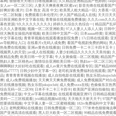
|
|
|
幕网
狠狠噜天天噜日日噜视频麻豆
久久精品亚洲精品国产色婷婷
caop
|
|
女人av一区二区三区
人妻天天爽夜夜爽2区蜜a∨
影音先锋在线观看国产9
|
|
|
好爽好黄c黄片
日本 熟女 高清 中文
欧美黑人粗大精品一区
大香蕉一区
|
|
|
一区二区制服
免费观看日本伦理片
伊人国产精品成人在线
天天日天天
|
|
日韩亚洲欧美中文字幕在线
青青操在线视频免费播放
久久久com久久久c
|
|
|
幕色资源
9久久久久久久久久久
婷婷久久综合久色综合一
精品国产乱
|
|
|
久久久人妻视频
视频一区二区亚洲欧美
97人人妻人人添人人澡
日韩中
|
|
|
丝大胸美女操批内射视频
欧美日韩中文国产一区
日本aaaaa特黄
亚洲国
|
|
|
中文字幕在线
青青草视频在线观看播放影院免费
17c日韩在线观看
亚
|
|
|
av导航网址入口
在线看片z无码人成免费
看国产电视剧免费的网站
男
|
|
|
热免费在线视频
亚洲av黄色在线播放
日韩免费一卡二卡三卡四卡五卡
|
|
|
视频男人的天堂
jav成人在线视频
人妻少妇精品久久久久久天美传媒
久
|
|
|
夜精品免费
欧美日韩一中文字幕
牛人女厕偷窥—区二区视频
精品国产
|
|
|
熟妇人妻二区桃色av
激情综合亚洲欧美日韩一区
熟妇av一区二区三区
|
|
啊啊啊好大好好吃在线观看
成人av黄片免费在线观看专区
国产精品888
|
|
|
精品a77777
日韩少妇中文字幕一区
老司机深夜免费福利在线观看
国产
|
|
|
品
青青青青草视频在线播放
成人自拍电影在线观看
熟女乐部jukujoclub
|
|
|
摩
成人a免费视频播放
天天爽天天爽免费视频
成人免费视频国产对白
|
|
|
区在线播放视频
熟女乐部jukujoclub
成人免费xxxx在线
色偷偷东京热男
|
|
|
综合无码一区二区99
日本不卡二卡三卡四卡
欧美国产亚洲自拍偷拍
欧
|
|
|
免费阅读正版
中文av字幕在线播放
在线观看视频亚洲97
日韩精品视频
|
|
|
美码一二三区线观看
jvid精品视频hd在线
天天啪天天射天天干
97国
|
|
|
想要插我视频
中文字幕人妻一区二区蜜桃视频
182tv免费福利中文字幕
|
|
|
入口
老鸭窝网站在线播放
日韩免费视频一区二区
777米奇色狠狠俺去
|
|
国产亚洲高清在线观看
黑人巨大欧美一区二区视频
99精品在线免费观