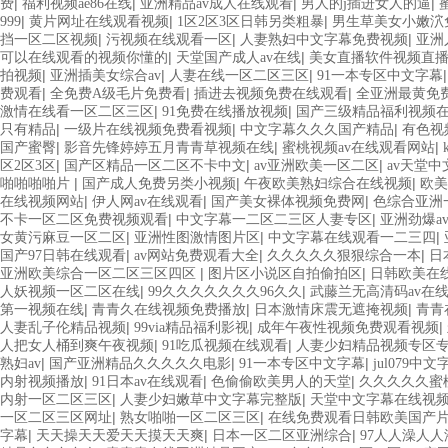
|
|
|
|
费
福利视频ae86在线
亚洲精品av成人在线观看
男人的j插进女人的逼
|
|
|
999
黄片网址在线观看视频
1区2区3区日韩另类粗暴
男生草美女小嫩泬
|
|
|
挡一区二区视频
污视频在线观看一区
人妻熟妇中文字幕免费视频
亚洲
|
|
可以在线观看的视频你懂的
天堂国产成人av在线
美女直播软件视频直
|
|
|
拍视频
亚洲插美女综合av
人妻在线一区二区三区
91一本专区中文字幕
|
|
|
费观看
全免费A级毛片免费看
插进去视频免费在线观看
全亚洲最黄免
|
|
激情在线看一区二区三区
91免费在线播放视频
国产三级精品福利视频
|
|
|
只有精品
一级片在线视频免费看视频
中文字幕久久久国产精品
有色视
|
|
|
国产蜜臀
影音先锋婷婷五月青青草视频在线
蜜桃视频av在线观看网站
|
|
|
区2区3区
国产区精品一区二区不卡中文
av亚洲欧美一区二区
av天堂中
|
|
|
啪啪啪啪片
国产成人免费另类小视频
午夜欧美熟妇综合在线视频
欧美
|
|
|
在线视频网站
伊人网av在线观看
国产美女裸体视频免费网
色综合亚洲
|
|
不卡一区二区免费视频观看
中文字幕一二区二三区人妻专区
亚洲劲爆a
|
|
|
女黄污麻豆一区二区
亚洲性图激情图片区
中文字幕在线观看一二三四
|
|
|
国产97日韩在线观看
av网站免费观看大全
久久久久久狠狠综合一本
日
|
|
亚洲欧美综合一区二区三区四区
图片区小说区自拍偷拍区
日韩欧美在
|
|
人妖视频一区二区在线
99久久久久久久久96久久
武藤兰无高清码av在
|
|
|
第一视频在线
青青久在线视频免费播放
日本激情床震无遮掩视频
青青
|
|
|
人妻乱子伦精品视频
99via精品福利影视
成年午夜性视频免费观看视频
|
|
人把女人桶到爽午夜视频
91吃瓜视频在线观看
人妻少妇精品视频专区
|
|
|
熟妇av
国产亚洲精品久久久久久电影
91一本专区中文字幕
jul079中文
|
|
|
内射视频播放
91日本av在线观看
色偷偷欧美男人的天堂
久久久久久蜜
|
|
内射一区二区三区
人妻少妇嫩草中文字幕完整版
天堂中文字幕在线视
|
|
一区二区三区网址
熟女啪啪一区二区三区
在线免费观看日韩欧美国产
|
|
|
字幕
天天操天天爱天天摸天天爽
日本一区二区亚洲综合
97人人澡人