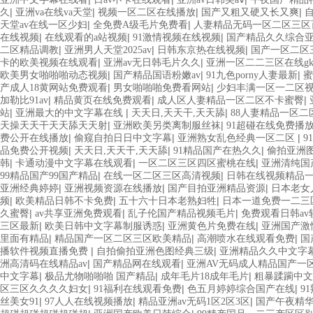
|
|
|
|
久
亚洲va在线va天堂
视频一区二区在线播放
国产又粗又硬又长又爽
|
|
天堂av在线一区少妇
全免费A级毛片免费看
人妻精品无码一区二区三区
|
|
|
在线视频
在线观看的a站视频
91激情视频在线视频
国产精品久久综合亚
|
|
|
二区精品调教
亚洲男人天堂2025av
日韩东京热在线视频
国产一区二区
|
|
卡的欧美视频在线观看
亚洲av无日韩毛片久久
亚洲一区二二三区在线g
|
|
|
欧美男女啪啪啪动态视频
国产精品国语粉嫩av
91九色porny人妻最新
蜜
|
|
产成人18黄网站免费观看
男女啪啪啪免费看网站
少妇丰满一区一二区
|
|
|
加勒比91av
精品黄页在线免费观看
成人区人妻精品一区二区不卡蜜臀
|
|
|
站
亚洲最大的中文字幕在线
天天日,天天干,天天舔
88人妻精品一区二
|
|
天操天天干天天舔天天射
亚洲欧美另类离制服丝袜
91超碰在线免费播
|
|
|
费公开在线播放
偷窥自拍日日中文字幕
亚洲熟女乱色经典一区二区
9
|
|
|
品免费公开视频
天天日,天天干,天天舔
91精品国产在热久久
偷拍亚洲
|
|
|
韩
卡通动漫中文字幕在线观看
一区二区三区四区蜜桃在线
亚洲清纯国产
|
|
99精品国产99国产精品
在线一区二区三区高清视频
日韩在线视频精品
|
|
|
亚洲经典婷婷
亚洲视频资源在线播放
国产目拍亚洲精品资源
日本老女
|
|
|
频
欧美精品日韩不卡免费
五十六十日本老熟妇牲
日本一道免费一二三
|
|
|
久蜜臀
av共享亚洲免费观看
乱子伦国产精品视频毛片
免费观看日韩av
|
|
|
三区最新
欧美日韩中文字幕制服诱惑
亚洲黄色片免费在线
亚洲国产激
|
|
|
里面有精品
精品国产一区二区三区欧美精品
高潮喷水在线观看免费
国
|
|
播软件视频直播免费
自拍偷拍亚洲色图经典三级
亚洲精品久久中文字
|
|
洲高清码在线精品av
国产精品网在线观看
亚洲AV无码成人精品国产一
|
|
|
中文字幕
极品尤物啪啪啪 国产精品
成年毛片18成年毛片
粗暴蹂躏中文
|
|
|
区三区久久久久妇女
91福利在线观看免费
色五月婷婷综合国产在线
9
|
|
|
丝美女91
97人人在线视频播放
精品亚洲av无码1区2区3区
国产午夜精