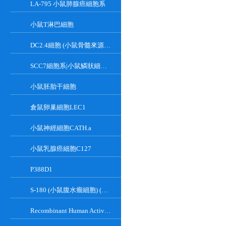
LA-795 小鼠肺腺癌細胞系
小鼠T淋巴細胞
DC2.4細胞 (小鼠骨髓來源樹突狀細胞)
SCC7細胞系|小鼠鱗狀細胞癌細胞
小鼠胚胎干細胞
倉鼠卵巢細胞LEC1
小鼠神經細胞CATH.a
小鼠乳腺癌細胞C127
P388D1
S-180 (小鼠腹水瘤細胞) (種屬鑒定正確)
Recombinant Human Active Focal Adhesion Kinase