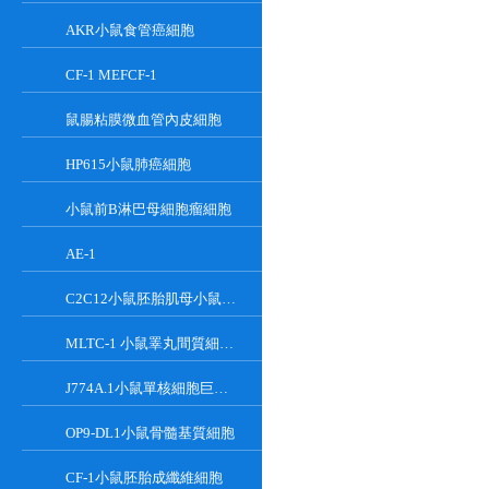
AKR小鼠食管癌細胞
CF-1 MEFCF-1
鼠腸粘膜微血管內皮細胞
HP615小鼠肺癌細胞
小鼠前B淋巴母細胞瘤細胞
AE-1
C2C12小鼠胚胎肌母小鼠胚胎肌母細胞
MLTC-1 小鼠睪丸間質細胞瘤細胞系
J774A.1小鼠單核細胞巨噬細胞
OP9-DL1小鼠骨髓基質細胞
CF-1小鼠胚胎成纖維細胞