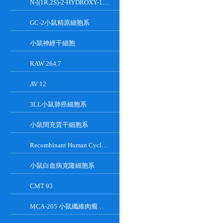
N-[(1R,2S)-2-HYDROXY-1-HYDROXYMETHYL-2-(2-TRIDECYL-1-CYCLOPROPENYL)ETHYL]OCT;GT-11
GC-2小鼠精原細胞系
小鼠神經干細胞
RAW 264.7
AV 12
3LL小鼠肺癌細胞系
小鼠間充質干細胞系
Recombinant Human Cyclin-Dependent Kinase Inhibitor 2A
小鼠白血病克隆細胞系
CMT 93
MCA-205 小鼠纖維肉瘤細胞系