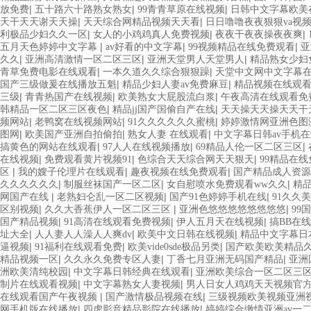
|
|
|
放免费
五十路六十路熟女熟女
99青青草原在线视频
日韩中文字幕欧美
|
|
天干天天谢天天操
天天综合网精品视频天天看
日日噜噜夜夜狠狠va视
|
|
|
利极品少妇久久一区
女人的小鸡鸡真人免费视频
夜夜干夜夜操夜夜爽
|
|
|
五月天色婷婷中文字幕
av好看的中文字幕
99视频精品在线免费观看
亚
|
|
|
久久
亚洲高清激情一区二区三区
亚洲天堂男人天堂男人
精品熟女少妇
|
|
青草免费电影在线观看
一本久道久久综合狠狠躁
天堂中文网中文字幕
|
|
国产三级做爰在线播放五魁
精品少妇人妻av免费麻豆
精品视频在线观
|
|
|
三级
青青热国产在线视频
欧美熟女大屁股流白浆
午夜高清在线观看免
|
|
韩精品一区二区三区夜色
精品jj国产国偷自产在线
天天操天天操天天干
|
|
|
频网站
老鸭窝在线视频网站
91久久久久久久蜜桃
婷婷激情网亚洲色图
|
|
|
图网
欧美国产亚洲自拍偷拍
熟女人妻 在线观看
中文字幕日韩av手机
|
|
|
搞黄色的网站在线观看
97人人在线视频播放
69精品人伦一区二区三区
|
|
|
在线视频
免费观看黄片视频91
色综合天天综合网天天狠天
99精品在
|
|
|
区
我的嫂子伦理片在线观看
趣夜视频在线免费观看
国产精品成人资源
|
|
|
久久久久久久
制服丝袜国产一区二区
女自慰喷水免费观看ww久久
精品
|
|
|
网国产在线
老熟妇仑乱一区二区视频
国产91色婷婷手机在线
91久久
|
|
|
区别视频
久久大香蕉伊人一区二区三区
亚洲色悠悠悠悠悠悠悠悠
99
|
|
|
国产精品视频
91高清在线观看免费视频
伊人五月天在线视频
搞BB在
|
|
|
址大全
人人妻人人澡人人爽dv
欧美中文日韩在线视频
精品中文字幕日
|
|
|
逼视频
91福利在线观看免费
欧美vide0sde极品另类
国产欧美欧美精品久
|
|
|
精品视频一区
久久永久免费专区人妻
丁香七月亚洲无码国产精品
亚洲
|
|
洲欧美清纯校园
中文字幕日韩经典在线观看
亚洲欧美综合一区二区三
|
|
制片在线观看视频
中文字幕熟女人妻视频
男人日女人鸡鸡天天视频官
|
|
在线观看国产午夜视频
国产激情极品视频在线
三级视频欧美视频亚洲
|
|
网手机版在线播放
四虎影音精品影院在线播放
婷婷综合缴情亚洲av一