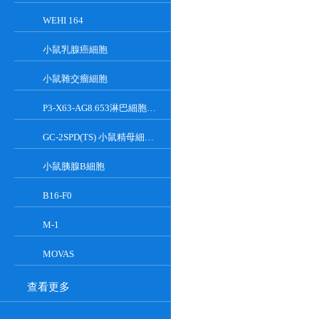
WEHI 164
小鼠乳腺癌細胞
小鼠雜交瘤細胞
P3-X63-AG8.653淋巴細胞小鼠骨髓瘤細胞
GC-2SPD(TS) 小鼠精母細胞系
小鼠胰腺Β細胞
B16-F0
M-1
MOVAS
查看更多