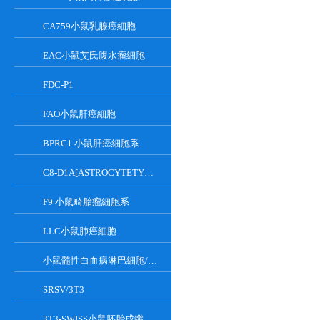
CA759小鼠乳腺癌細胞
EAC小鼠艾氏腹水瘤細胞
FDC-P1
FAO小鼠肝癌細胞
BPRC1 小鼠肝癌細胞系
C8-D1A[ASTROCYTETYPEICLONE]小鼠小腦細胞
F9 小鼠畸胎瘤細胞系
LLC小鼠肺癌細胞
小鼠髓性白血病淋巴細胞/小鼠白血病G-CSF依賴性細胞
SRSV/3T3
3T3-SWISS小鼠胚胎成纖維細胞