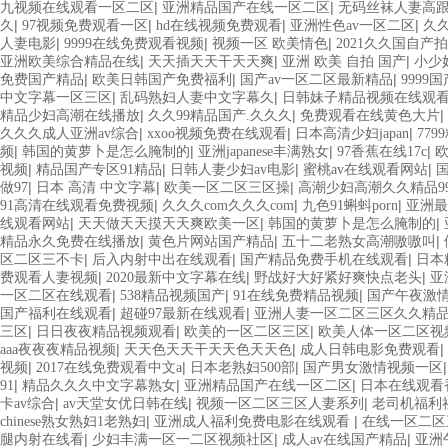
|
|
九视频在线观看一区二区
亚洲精品国产在线一区二区
无码丝袜人妻高
|
|
|
|
久
97视频免费观看一区
hd在线视频免费观看
亚洲性色av一区二区
久
|
|
|
人妻电影
9999在线免费观看视频
视频一区 欧美情色
2021久久国自产
|
|
|
亚洲欧美综合精品在线
天天插天天干天天爽
亚洲 欧美 自拍 国产
小少
|
|
|
免费国产精品
欧美日韩国产免费福利
国产av一区二区最新精品
9999
|
|
中文字幕一区三区
乱码熟妇人妻中文字幕久
日韩妹子精品视频在线观
|
|
|
精品少妇高潮在线播放
久久99精品国产.久久久
免费观看在线黄色大片
|
|
|
久久久成人亚洲av综合
xxoo视频免费在线观看
日本高清少妇japan
77
|
|
|
|
频
韩国的黄萝卜是怎么腌制的
亚洲japanese丰满熟女
97香蕉在线17c
|
|
|
|
视频
精品国产专区91精品
日韩人妻少妇av电影
蜜桃av在线观看网站
|
|
|
做97
日本 高清 中文字幕
欧美一区二区三区操
高潮少妇高潮久久精品9
|
|
|
91高清在线观看免费视频
久久久com久久久com
九色91蝌蚪porn
亚洲最
|
|
|
线观看网站
天天做天天摸天天爽欧美一区
韩国的黄萝卜是怎么腌制的
|
|
|
精品永久免费在线播放
黄色片网站国产精品
五十二老熟女高潮嗷嗷叫
|
|
|
区二区三不卡
后入内射中出在线观看
国产精品免费手机在线观看
日本
|
|
|
费观看人妻视频
2020最新中文字幕在线
野战好大好紧好爽快点老头
亚
|
|
|
一区二区在线观看
538精品视频国产
91在线免费精品视频
国产午夜激
|
|
国产福利在线观看
超碰97最新在线观看
亚洲人妻一区二区三区久久精
|
|
|
三区
日日夜夜精品视频观看
欧美的一区二区三区
欧美人体一区二区视
|
|
|
aaa夜夜夜精品视频
天天色天天干天天色天天色
成人日韩电影免费观看
|
|
|
视频
2017在线免费观看中文a
日本老熟妇500部
国产男女激情视频一区
|
|
|
91
精品久久久中文字幕熟女
亚洲精品国产在线一区二区
日本在线观看
|
|
|
卡av综合
av天堂女优日韩在线
视频一区二区三区人妻系列
老司机福利
|
|
chinese熟女熟妇1老熟妇
亚洲成人福利免费电影在线观看
在线一区二区
|
|
|
腿内射在线看
少妇丰满一区一二区视频社区
成人av在线国产精品
亚洲