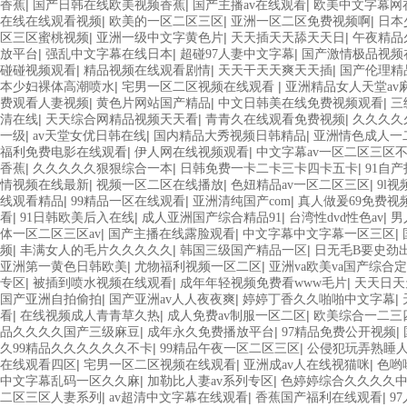
|
|
|
香蕉
国产日韩在线欧美视频香蕉
国产主播av在线观看
欧美中文字幕网
|
|
|
在线在线观看视频
欧美的一区二区三区
亚洲一区二区免费视频啊
日本
|
|
|
区三区蜜桃视频
亚洲一级中文字黄色片
天天插天天舔天天日
午夜精品
|
|
|
放平台
强乱中文字幕在线日本
超碰97人妻中文字幕
国产激情极品视频
|
|
|
碰碰视频观看
精品视频在线观看剧情
天天干天天爽天天插
国产伦理精
|
|
本少妇裸体高潮喷水
宅男一区二区视频在线观看
亚洲精品女人天堂av
|
|
|
费观看人妻视频
黄色片网站国产精品
中文日韩美在线免费视频观看
三
|
|
|
清在线
天天综合网精品视频天天看
青青久在线观看免费视频
久久久久
|
|
|
一级
av天堂女优日韩在线
国内精品大秀视频日韩精品
亚洲情色成人一
|
|
福利免费电影在线观看
伊人网在线视频观看
中文字幕av一区二区三区
|
|
|
香蕉
久久久久久狠狠综合一本
日韩免费一卡二卡三卡四卡五卡
91自
|
|
|
情视频在线最新
视频一区二区在线播放
色妞精品av一区二区三区
9l
|
|
|
线观看精品
99精品一区在线观看
亚洲清纯国产com
真人做爰69免费视
|
|
|
|
看
91日韩欧美后入在线
成人亚洲国产综合精品91
台湾性dvd性色av
男
|
|
|
体一区二区三区av
国产主播在线露脸观看
中文字幕中文字幕一区三区
|
|
|
频
丰满女人的毛片久久久久久
韩国三级国产精品一区
日无毛B要史劲出
|
|
亚洲第一黄色日韩欧美
尤物福利视频一区二区
亚洲va欧美va国产综合
|
|
|
专区
被插到喷水视频在线观看
成年年轻视频免费看www毛片
天天日天
|
|
|
国产亚洲自拍偷拍
国产亚洲av人人夜夜爽
婷婷丁香久久啪啪中文字幕
|
|
|
看
在线视频成人青青草久热
成人免费av制服一区二区
欧美综合一二三
|
|
|
品久久久久国产三级麻豆
成年永久免费播放平台
97精品免费公开视频
|
|
久99精品久久久久久久不卡
99精品午夜一区二区三区
公侵犯玩弄熟睡
|
|
|
在线观看四区
宅男一区二区视频在线观看
亚洲成av人在线视猫咪
色哟
|
|
中文字幕乱码一区久久麻
加勒比人妻av系列专区
色婷婷综合久久久久
|
|
|
二区三区人妻系列
av超清中文字幕在线观看
香蕉国产福利在线观看
9