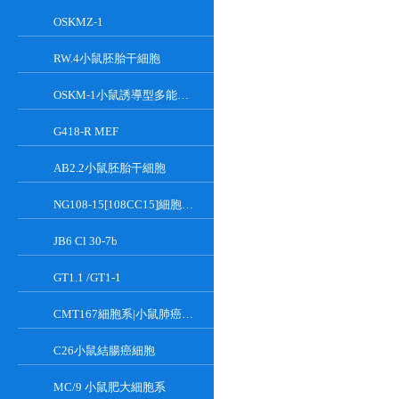
OSKMZ-1
RW.4小鼠胚胎干細胞
OSKM-1小鼠誘導型多能干細胞
G418-R MEF
AB2.2小鼠胚胎干細胞
NG108-15[108CC15]細胞系|小鼠神經母瘤與大鼠膠質瘤之融合細胞
JB6 Cl 30-7b
GT1.1 /GT1-1
CMT167細胞系|小鼠肺癌細胞
C26小鼠結腸癌細胞
MC/9 小鼠肥大細胞系