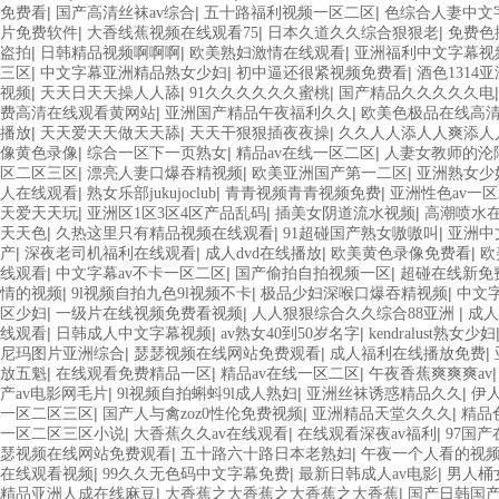
|
|
|
免费看
国产高清丝袜av综合
五十路福利视频一区二区
色综合人妻中文
|
|
|
片免费软件
大香线蕉视频在线观看75
日本久道久久综合狠狠老
免费色
|
|
|
盗拍
日韩精品视频啊啊啊
欧美熟妇激情在线观看
亚洲福利中文字幕视
|
|
|
三区
中文字幕亚洲精品熟女少妇
初中逼还很紧视频免费看
酒色1314
|
|
|
视频
天天日天天操人人舔
91久久久久久久蜜桃
国产精品久久久久久电
|
|
费高清在线观看黄网站
亚洲国产精品午夜福利久久
欧美色极品在线高
|
|
|
播放
天天爱天天做天天舔
天天干狠狠插夜夜操
久久人人添人人爽添人人
|
|
|
像黄色录像
综合一区下一页熟女
精品av在线一区二区
人妻女教师的沦
|
|
|
区二区三区
漂亮人妻口爆吞精视频
欧美亚洲国产第一二区
亚洲熟女少
|
|
|
人在线观看
熟女乐部jukujoclub
青青视频青青视频免费
亚洲性色av一
|
|
|
天爱天天玩
亚洲区1区3区4区产品乱码
插美女阴道流水视频
高潮喷水
|
|
|
天天色
久热这里只有精品视频在线观看
91超碰国产熟女嗷嗷叫
亚洲中
|
|
|
|
产
深夜老司机福利在线观看
成人dvd在线播放
欧美黄色录像免费看
欧
|
|
|
线观看
中文字幕av不卡一区二区
国产偷拍自拍视频一区
超碰在线新免
|
|
|
情的视频
9l视频自拍九色9l视频不卡
极品少妇深喉口爆吞精视频
中文
|
|
|
区少妇
一级片在线视频免费看视频
人人狠狠综合久久综合88亚洲
成人
|
|
|
线观看
日韩成人中文字幕视频
av熟女40到50岁名字
kendralust熟女少妇
|
|
|
尼玛图片亚洲综合
瑟瑟视频在线网站免费观看
成人福利在线播放免费
|
|
|
放五魁
在线观看免费精品一区
精品av在线一区二区
午夜香蕉爽爽爽av
|
|
|
产av电影网毛片
9l视频自拍蝌蚪9l成人熟妇
亚洲丝袜诱惑精品久久
伊
|
|
|
一区二区三区
国产人与禽zoz0性伦免费视频
亚洲精品天堂久久久
精品
|
|
|
一区二区三区小说
大香蕉久久av在线观看
在线观看深夜av福利
97国
|
|
瑟视频在线网站免费观看
五十路六十路日本老熟妇
午夜一个人看的视
|
|
|
在线观看视频
99久久无色码中文字幕免费
最新日韩成人av电影
男人桶
|
|
精品亚洲人成在线麻豆
大香蕉之大香蕉之大香蕉之大香蕉
国产日韩国产