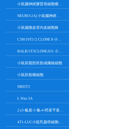
小鼠腦神經膠質母細胞瘤瘤株
NEURO-2A] 小鼠腦神經瘤細胞
小鼠腦微血管內皮細胞株
C3H/10T1/2 CLONE 8 小鼠胚胎成纖維細胞系
BALB/3T3CLONEA31 小鼠胚胎成纖維細胞
小鼠前脂肪胚胎成纖維細胞
小鼠胚胎瘤細胞
NIH3T3
L Wnt 3A
2-(3-氨基-5-氯-4-羥基芐基)-1H-異吲哚-1,3(2H)-二酮
4T1-LUC小鼠乳腺癌細胞-熒光素酶標記