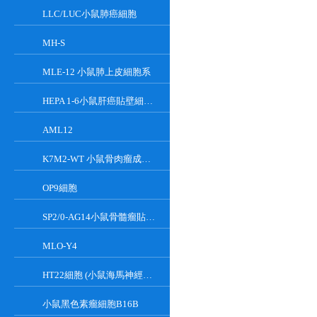
LLC/LUC小鼠肺癌細胞
MH-S
MLE-12 小鼠肺上皮細胞系
HEPA 1-6小鼠肝癌貼壁細胞系
AML12
K7M2-WT 小鼠骨肉瘤成骨細胞系
OP9細胞
SP2/0-AG14小鼠骨髓瘤貼壁細胞系
MLO-Y4
HT22細胞 (小鼠海馬神經元細胞) (STR鑒定正確)
小鼠黑色素瘤細胞B16B