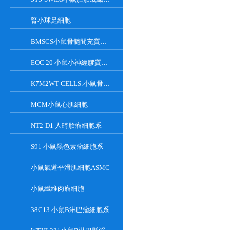
腎小球足細胞
BMSCS小鼠骨髓間充質干細胞
EOC 20 小鼠小神經膠質細胞系
K7M2WT CELLS:小鼠骨肉瘤成骨細胞系
MCM小鼠心肌細胞
NT2-D1 人畸胎瘤細胞系
S91 小鼠黑色素瘤細胞系
小鼠氣道平滑肌細胞ASMC
小鼠纖維肉瘤細胞
38C13 小鼠B淋巴瘤細胞系