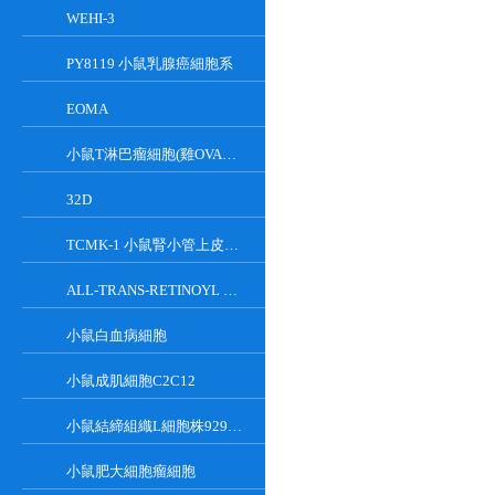
WEHI-3
PY8119 小鼠乳腺癌細胞系
EOMA
小鼠T淋巴瘤細胞(雞OVA基因修飾)
32D
TCMK-1 小鼠腎小管上皮細胞系
ALL-TRANS-RETINOYL B-GLUCURONIDE
小鼠白血病細胞
小鼠成肌細胞C2C12
小鼠結締組織L細胞株929克隆
小鼠肥大細胞瘤細胞