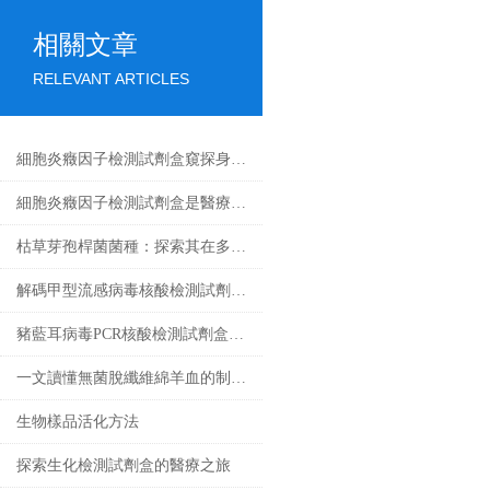
相關文章
RELEVANT ARTICLES
細胞炎癥因子檢測試劑盒窺探身體內部的戰爭
細胞炎癥因子檢測試劑盒是醫療的微觀探索者
枯草芽孢桿菌菌種：探索其在多個領域中的實際應用
解碼甲型流感病毒核酸檢測試劑盒奧秘，精準鎖定病毒
豬藍耳病毒PCR核酸檢測試劑盒基礎科普
一文讀懂無菌脫纖維綿羊血的制備工藝
生物樣品活化方法
探索生化檢測試劑盒的醫療之旅