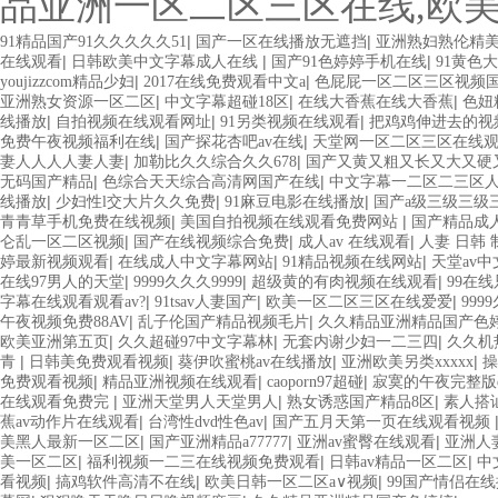
品亚洲一区二区三区在线,欧
|
|
91精品国产91久久久久久51
国产一区在线播放无遮挡
亚洲熟妇熟伦精美a
|
|
|
在线观看
日韩欧美中文字幕成人在线
国产91色婷婷手机在线
91黄色
|
|
youjizzcom精品少妇
2017在线免费观看中文a
色屁屁一区二区三区视频
|
|
|
亚洲熟女资源一区二区
中文字幕超碰18区
在线大香蕉在线大香蕉
色妞
|
|
|
线播放
自拍视频在线观看网址
91另类视频在线观看
把鸡鸡伸进去的视
|
|
免费午夜视频福利在线
国产探花杏吧av在线
天堂网一区二区三区在线
|
|
妻人人人人妻人妻
加勒比久久综合久久678
国产又黄又粗又长又大又硬
|
|
无码国产精品
色综合天天综合高清网国产在线
中文字幕一二区二三区
|
|
|
线播放
少妇性l交大片久久免费
91麻豆电影在线播放
国产a级三级三级
|
|
青青草手机免费在线视频
美国自拍视频在线观看免费网站
国产精品成
|
|
|
仑乱一区二区视频
国产在线视频综合免费
成人av 在线观看
人妻 日韩 
|
|
|
婷最新视频观看
在线成人中文字幕网站
91精品视频在线网站
天堂av
|
|
|
在线97男人的天堂
9999久久久9999
超级黄的有肉视频在线观看
99在
|
|
|
字幕在线观看观看av?
91tsav人妻国产
欧美一区二区三区在线爱爱
999
|
|
午夜视频免费88AV
乱子伦国产精品视频毛片
久久精品亚洲精品国产色
|
|
|
欧美亚洲第五页
久久超碰97中文字幕林
无套内谢少妇一二三四
久久机
|
|
|
|
青
日韩美免费观看视频
葵伊吹蜜桃av在线播放
亚洲欧美另类xxxxx
操
|
|
|
免费观看视频
精品亚洲视频在线观看
caoporn97超碰
寂寞的午夜完整版
|
|
|
在线观看免费完
亚洲天堂男人天堂男人
熟女诱惑国产精品8区
素人搭
|
|
蕉av动作片在线观看
台湾性dvd性色av
国产五月天第一页在线观看视频
|
|
|
美黑人最新一区二区
国产亚洲精品a77777
亚洲av蜜臀在线观看
亚洲人
|
|
|
美一区二区
福利视频一二三在线视频免费观看
日韩av精品一区二区
中
|
|
|
看视频
搞鸡软件高清不在线
欧美日韩一区二区a∨视频
99国产情侣在