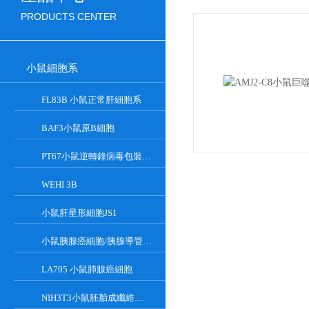
PRODUCTS CENTER
小鼠細胞系
FL83B 小鼠正常肝細胞系
BAF3小鼠原B細胞
PT67小鼠逆轉錄病毒包裝細胞
WEHI 3B
小鼠肝星形細胞JS1
小鼠胰腺癌細胞/胰腺導管癌PAN02
LA795 小鼠肺腺癌細胞
NIH3T3小鼠胚胎成纖維細胞