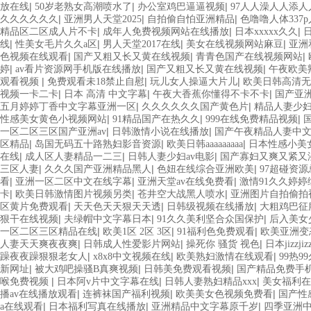
|
|
|
放在线
50岁老熟女高潮喷水了
办公室鸡巴逼逼视频
97人人澡人人添人
|
|
|
久久久久久久
亚洲男人天堂2025
自拍偷自怕亚洲精品
色噜噜人体337
|
|
|
精品区二区成人片不卡
成年人免费视频网站在线播放
日本xxxxx久久
|
|
|
|
线
性美女毛片久久a区
男人天堂2017在线
美女在线视频网站麻豆
亚洲
|
|
|
色视频在线观看
国产又粗又长又黄在线视频
青青色国产在线视频网站
|
|
|
婷
av看片资源网手机版在线播放
国产又粗又长又黄在线视频
午夜欧美
|
|
|
观看视频
免费观看未18禁止自慰
玩儿女人操逼大片儿
欧美日韩高清无
|
|
|
视频一卡二卡
日本 高清 中文字幕
午夜大香蕉你懂得不卡不卡
国产亚
|
|
五月婷婷丁香中文字幕亚洲一区
久久久久久久国产黄色片
精品人妻少妇
|
|
|
性感美女黄色小视频网站
91精品国产在热久久
999在线免费精品视频
|
|
一区二区三区国产亚洲av
日韩激情小说在线播放
国产午夜精品人妻中
|
|
|
区精品
岛国无码五十路熟妇影音资源
欧美日韩aaaaaaaaa
日本性感小美
|
|
|
在线
成人区人妻精品一二三
日韩人妻少妇av电影
国产寡妇又爽又紧又
|
|
|
三区人妻
久久久国产亚洲精品黑人
色妞在线综合亚洲欧美
97超碰资
|
|
|
看
亚洲一区二区中文在线字幕
亚洲天堂av在线免费看
激情91久久婷婷
|
|
|
卡
欧美日韩激情图片视频另类
苍井空大战黑人喷水
亚洲图片自拍偷拍
|
|
|
区黄片免费观看
天天色天天狠天天透
日韩级视频在线播放
大粗鸡巴征
|
|
|
狠干在线视频
夫绿帽中文字幕日本
91久久美利坚合众国保护
后入美女
|
|
|
一区二区三区精品在线
欧美1区 2区 3区
91福利色免费观看
欧美亚洲变
|
|
|
人妻天天爽夜夜爽
日韩成人性爱影片网站
操死你 骚货 视色
日本jizzji
|
|
|
躁夜夜躁狠狠老女人
x8x8中文视频在线
欧美熟妇激情在线观看
99热9
|
|
|
新网址
被大鸡吧操骚B真爽视频
日韩美免费观看视频
国产精品免费手
|
|
|
喉免费视频
日本阿v片中文字幕在线
日韩人妻熟妇精品xxx
美女福利在
|
|
|
播av在线播放观看
连裤袜国产福利视频
欧美美女色视频免费看
国产性
|
|
|
a在线观看
日本福利写真在线播放
亚洲精品中文字幕原千岁
四季亚洲中