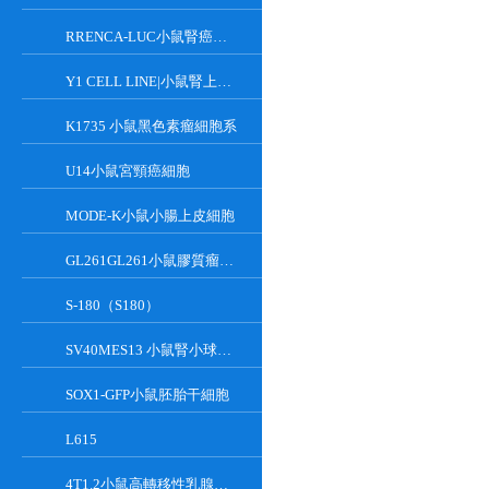
RRENCA-LUC小鼠腎癌細胞LUC轉染株
Y1 CELL LINE|小鼠腎上腺皮質瘤細胞
K1735 小鼠黑色素瘤細胞系
U14小鼠宮頸癌細胞
MODE-K小鼠小腸上皮細胞
GL261GL261小鼠膠質瘤細胞
S-180（S180）
SV40MES13 小鼠腎小球系膜細胞
SOX1-GFP小鼠胚胎干細胞
L615
4T1.2小鼠高轉移性乳腺癌細胞