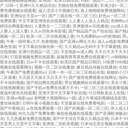
|
|
超碰超碰超碰超碰超
亚洲国产欧美日韩综合
99精产国品一二三产区区
|
|
|
产 日韩一
亚洲91久久精品综合
尤物在线免费视频观看
丰满少妇一区二
|
|
|
费色播视频在线观看
成人涩涩小片视频日本
真人啪啪啪免费视频网站
|
|
|
观看
亚洲综合天堂av一区
国产三级在线一区二区三区
好色av一区二区
|
|
|
免费观看
中文字幕亚洲情色在线观看
人人妻人人澡人人精品
色哟哟a
|
|
|
婷综合网最新地址
人妻熟女一二三区夜
亚洲激情av在线播放
jizz成
|
|
|
人妻人人澡人妻
久久av四色米奇影视
国产精品国产自产拍在线
国产精品
|
|
|
视频一区二区
欧美一区二区在线视频人妻
91九色蝌蚪porn内射御姐
男
|
|
|
频
午夜一级特黄a大片,色黄啪啪
国产亚洲av网址大全
成人av电影免费
|
|
|
幕色资源
中文字幕自拍偷拍第一页
久久精品aⅴ无码中文字字幕蜜桃
国
|
|
|
在线视频
亚洲91色精品一区二区
天堂电影av成人网
天天日天天干天天
|
|
|
日本
打屁股视频免费在线观看
超碰青青草原免费在线观看97
av啪啪
|
|
|
喷水在线观看
日av不卡在线观看
欧美区国产精品日韩区
18免费1000
|
|
|
视频在线观看网址
视频一区二区在线播放
麻豆精品传媒在线播放
在线
|
|
|
洲
午夜国产免费直播间av
日本一本一区二区三区精品在线
操她的小穴
|
|
|
二区观看
天天舔天天操天天日天天干
国产激情免费观看在线网址
福利c
|
|
|
不卡福利视频
国产精品网在线观看
男女视频网站在线观看91
美女小黄
|
|
在线视频播放
国产手机av免费在线看片不卡
一区二区三区在线观看视
|
|
|
夜福利黄色在线观看
亚洲天堂中文字幕手机在线
91日韩欧美后入在线
|
|
|
区
亚洲av电影app
老鸭窝大视频网站a一级
成人午夜福利视频镇东影视
|
|
|
妻丝袜电影
日韩午夜小视频合集
天堂最新在线免费看电影
一区二区三
|
|
|
国产午夜精品
av在线免费观看一区
国产的视频一区二区三区
伊人成人
|
|
|
插我视频
99九九国产免费免费
偷拍色视频在线观看
国产亚洲欧洲极品9
|
|
|
水
九九热最新免费在线视频
国产中文综合字幕久久精品在线
日本不卡
|
|
天堂男人天堂中文字幕
亚洲第二页欧美视频
日本动态美女视频在线观