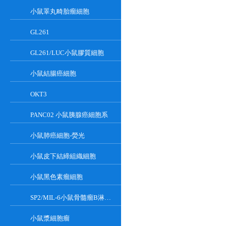
小鼠睪丸畸胎瘤細胞
GL261
GL261/LUC小鼠膠質細胞
小鼠結腸癌細胞
OKT3
PANC02 小鼠胰腺癌細胞系
小鼠肺癌細胞-熒光
小鼠皮下結締組織細胞
小鼠黑色素瘤細胞
SP2/MIL-6小鼠骨髓瘤B淋巴懸浮細胞系
小鼠漿細胞瘤