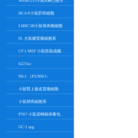
WEHI-231小鼠B淋巴懸浮細胞系
HCA-F小鼠肝癌細胞
LM8C3H小鼠骨肉瘤細胞
9L 大鼠膠質瘤細胞系
CF-1 MEF 小鼠胚胎成纖維細胞系
h22/luc
NS-1 （P3/NSI/1-
小鼠腎上腺皮質瘤細胞
小鼠肺癌細胞系
PT67 小鼠逆轉錄病毒包裝細胞系
GC-1 spg